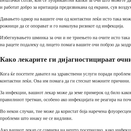
Вештачки солзи, кои се лубрикантни капки за очи што можете да 
и работат добро за иритација предизвикана од екрани, сув воздух
Давањето одмор на вашите очи од контактни леќи исто така може
рожници да се опорават и го намалува ризикот од инфекција.
Избегнувањето шминка за очи и не триењето на очите исто така
на рацете подалеку од лицето помага вашите очи побрзо да заздр
Како лекарите ги дијагностицираат оч
Кога ќе посетите давател на здравствени услуги поради проблем
контактни леќи. Ова им помага да ги стеснат можните причини. 
За инфекции, вашиот лекар може да земе примерок од било каков 
правилниот третман, особено ако инфекцијата не реагира на поче
Во некои случаи, тие може да користат боја наречена флуоресце
проблеми што инаку не се видливи.
Ако вашиот лекар се сомнева на нешто посериозно, како инфекци