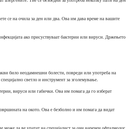
ат алергените. Тие се безбедни за употреба неколку пати на ден
те се на очила за ден или два. Ова им дава време на вашите
 инфекцијата ако присуствуваат бактерии или вируси. Држењето
какви било неодамнешни болести, повреди или употреба на
 специјално светло и инструмент за зголемување.
ктерии, вируси или габички. Ова им помага да го изберат
овршината на окото. Ова е безболно и им помага да видат
е може да ве упатат на специјалист за очи наречен офталмолог.