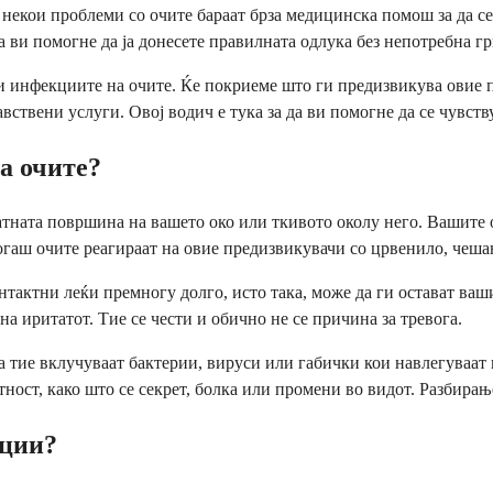
 некои проблеми со очите бараат брза медицинска помош за да с
 ви помогне да ја донесете правилната одлука без непотребна г
та и инфекциите на очите. Ќе покриеме што ги предизвикува ови
равствени услуги. Овој водич е тука за да ви помогне да се чувс
а очите?
атната површина на вашето око или ткивото околу него. Вашите о
огаш очите реагираат на овие предизвикувачи со црвенило, чеша
нтактни леќи премногу долго, исто така, може да ги остават ва
а иритатот. Тие се чести и обично не се причина за тревога.
а тие вклучуваат бактерии, вируси или габички кои навлегуваат
ност, како што се секрет, болка или промени во видот. Разбирањ
кции?