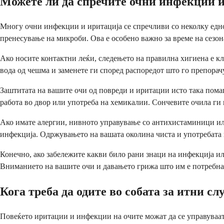
Можете ли да спречите очни инфекции и
Многу очни инфекции и иритација се спречливи со неколку едно
пренесување на микроби. Ова е особено важно за време на сезона
Ако носите контактни леќи, следењето на правилна хигиена е клу
вода од чешма и заменете ги според распоредот што го препора
Заштитата на вашите очи од повреди и иритации исто така помаг
работа во двор или употреба на хемикалии. Сончевите очила ги 
Ако имате алергии, нивното управување со антихистаминици или 
инфекција. Одржувањето на вашата околина чиста и употребата н
Конечно, ако забележите какви било рани знаци на инфекција ил
Вниманието на вашите очи и давањето грижа што им е потребна 
Кога треба да одите во собата за итни сл
Повеќето иритации и инфекции на очите можат да се управуваат 