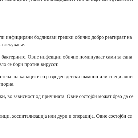
 или инфицирани бодликави грешки обично добро реагираат на
на лекување.
д бактериите. Овие инфекции обично поминуваат сами за една
ло се бори против вирусот.
стење на капаците со разреден детски шампон или специјални
упорна.
, во зависност од причината. Овие состојби можат брзо да се
ци, хоспитализација или дури и операција. Овие состојби се