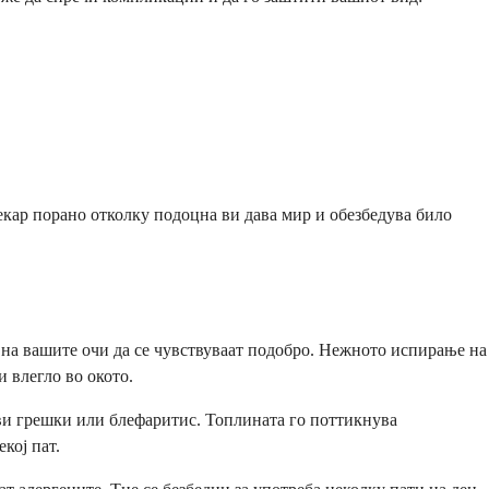
екар порано отколку подоцна ви дава мир и обезбедува било
е на вашите очи да се чувствуваат подобро. Нежното испирање на
 влегло во окото.
ави грешки или блефаритис. Топлината го поттикнува
кој пат.