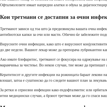
Офталмолозите имаат напредни алатки и обука за дијагностицир
Кои третмани се достапни за очни инфе
Третманот зависи од тоа што ја предизвикува вашата очна инф
антибиотски капки за очи или масти. Обично ќе забележите подо
Вирусните очни инфекции, како што е вирусниот конјунктивитис
до две недели. Вашиот лекар може да препорача лубрикантни кап
Ако имате блефаритис, третманот се фокусира на одржување на
марамчиња за чистење. Во некои случаи, тие може да препишат 
Кератитисот и другите инфекции на рожницата бараат лекови на 
влошат, затоа е суштинско да го следите вашиот план за лекувањ
За ретки и сериозни инфекции како ендофталмитис или орбитале
итни медицински случаи, а брзиот третман може да го спаси ва