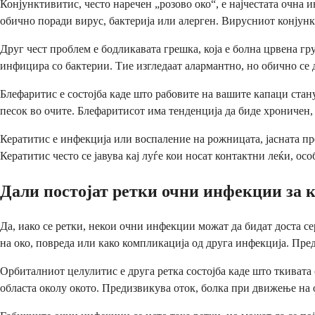
Конјунктивитис, често наречен „розово око“, е најчестата очна и
обично поради вирус, бактерија или алерген. Вирусниот конјунк
Друг чест проблем е бодликавата грешка, која е болна црвена гру
инфицира со бактерии. Тие изгледаат алармантно, но обично се 
Блефаритис е состојба каде што рабовите на вашите капаци стан
песок во очите. Блефаритисот има тенденција да биде хроничен, 
Кератитис е инфекција или воспаление на рожницата, јасната пр
Кератитис често се јавува кај луѓе кои носат контактни леќи, осо
Дали постојат ретки очни инфекции за к
Да, иако се ретки, некои очни инфекции можат да бидат доста с
на око, повреда или како компликација од друга инфекција. Пред
Орбиталниот целулитис е друга ретка состојба каде што ткивата
областа околу окото. Предизвикува оток, болка при движење на о