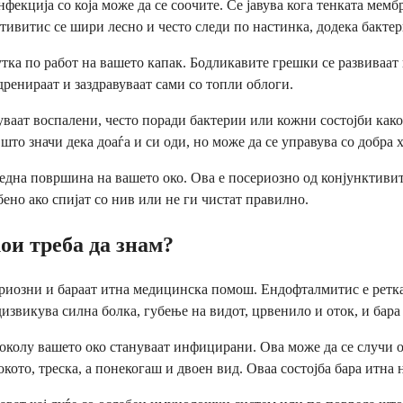
нфекција со која може да се соочите. Се јавува кога тенката мемб
тивитис се шири лесно и често следи по настинка, додека бактер
тка по работ на вашето капак. Бодликавите грешки се развиваат к
дренираат и заздравуваат сами со топли облоги.
уваат воспалени, често поради бактерии или кожни состојби како
што значи дека доаѓа и си оди, но може да се управува со добра 
една површина на вашето око. Ова е посериозно од конјунктивит
бено ако спијат со нив или не ги чистат правилно.
ои треба да знам?
ериозни и бараат итна медицинска помош. Ендофталмитис е ретка
извикува силна болка, губење на видот, црвенило и оток, и бара 
 околу вашето око стануваат инфицирани. Ова може да се случи 
кото, треска, а понекогаш и двоен вид. Оваа состојба бара итна 