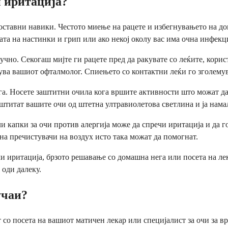
 иритација?
ставни навики. Честото миење на рацете и избегнувањето на до
та на настинки и грип или ако некој околу вас има очна инфекци
чно. Секогаш мијте ги рацете пред да ракувате со леќите, корист
чува вашиот офталмолог. Спиењето со контактни леќи го зголему
а. Носете заштитни очила кога вршите активности што можат да 
штитат вашите очи од штетна ултравиолетова светлина и ја нама
капки за очи против алергија може да спречи иритација и да го
а пречистувачи на воздух исто така можат да помогнат.
и иритација, брзото решавање со домашна нега или посета на ле
оди далеку.
учаи?
со посета на вашиот матичен лекар или специјалист за очи за в