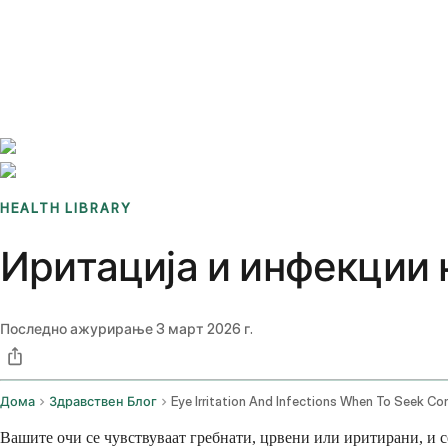
Benchmarks
Stories
FAQ
Sign up / Log in
HEALTH LIBRARY
Иритација и инфекции н
Последно ажурирање
3 март 2026 г.
Дома
Здравствен Блог
Вашите очи се чувствуваат гребнати, црвени или иритирани, и се