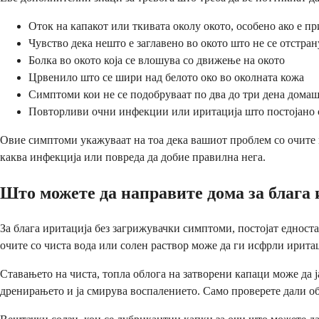
Оток на капакот или ткивата околу окото, особено ако е п
Чувство дека нешто е заглавено во окото што не се отстра
Болка во окото која се влошува со движење на окото
Црвенило што се шири над белото око во околната кожа
Симптоми кои не се подобруваат по два до три дена домаш
Повторливи очни инфекции или иритација што постојано 
Овие симптоми укажуваат на тоа дека вашиот проблем со очите м
каква инфекција или повреда да добие правилна нега.
Што можете да направите дома за блага 
За блага иритација без загрижувачки симптоми, постојат едност
очите со чиста вода или солен раствор може да ги исфрли ирита
Ставањето на чиста, топла облога на затворени капаци може да 
дренирањето и ја смирува воспалението. Само проверете дали обл