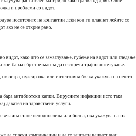
 вклучува растителен материјал како гранка од дрво. Овие
олка и проблеми со видот.
одува носителите на контактни леќи кои ги плакнат леќите со
от ако не се открие рано.
о видот, како што се замаглување, губење на видот или гледање
кои бараат брз третман за да се спречи трајно оштетување.
а, но остра, пулсирачка или интензивна болка укажува на нешто
 да бара антибиотски капки. Вирусните инфекции исто така
кај давател на здравствени услуги.
 светлина стане неподнослива или болна, ова укажува на тоа
може да спречи компликации и да го заштити вашиот вид: