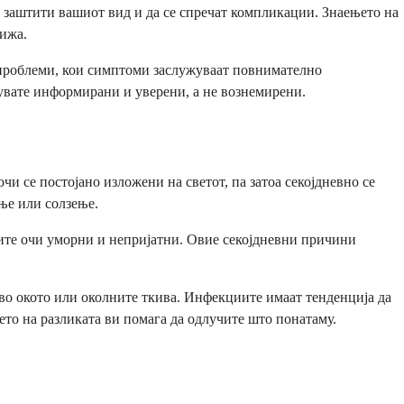
е заштити вашиот вид и да се спречат компликации. Знаењето на
рижа.
е проблеми, кои симптоми заслужуваат повнимателно
твувате информирани и уверени, а не вознемирени.
чи се постојано изложени на светот, па затоа секојдневно се
ње или солзење.
шите очи уморни и непријатни. Овие секојдневни причини
 во окото или околните ткива. Инфекциите имаат тенденција да
ето на разликата ви помага да одлучите што понатаму.