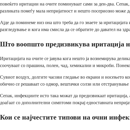
повеќето иритации на очите поминуваат сами за ден-два. Сепак,
разликата помеѓу мала непријатност и нешто посериозно може да
Ајде да поминеме низ она што треба да го знаете за иритација
разгледување и кога има смисла да се обратите до давател на зд
Што воопшто предизвикува иритација н
Иритацијата на очите се јавува кога нешто ја вознемирува делик
соочуваат со прашина, полен, чад, хемикалии и микроби. Понек
Сувиот воздух, долгите часови гледање во екрани и носењето ко
обично се решаваат со одмор, вештачки солзи или отстранување н
Сепак, инфекциите исто така можат да предизвикаат иритација, 
доаѓаат со дополнителни симптоми покрај едноставната непријат
Кои се најчестите типови на очни инфе