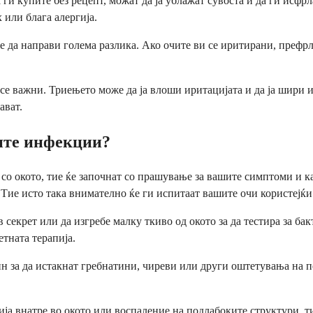
ги купите без рецепт, можат да ја ублажат сувоста и да ги исфрл
 или блага алергија.
 да направи голема разлика. Ако очите ви се иритирани, префрле
 се важни. Триењето може да ја влоши иритацијата и да ја шири
ават.
ните инфекции?
 со окото, тие ќе започнат со прашување за вашите симптоми и 
Тие исто така внимателно ќе ги испитаат вашите очи користејќи
секрет или да изгребе малку ткиво од окото за да тестира за ба
тната терапија.
ин за да истакнат гребнатини, чиреви или други оштетувања на п
ја внатре во окото или воспаление на подлабоките структури, ти