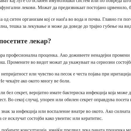
јават кај луѓе со ослабен имунолошки систем или по повреда што
ифунгални лекови. Можат да предизвикаат постојано црвенило, б
од ситен организам кој се наоѓа во вода и почва. Главно ги пог
лна, тешка за лекување и може да доведе до трајно губење на вид
 посетите лекар?
ара професионална проценка. Ако доживеете ненадејни промени в
ш. Промените во видот можат да укажуваат на сериозни состојби 
 непријатност или чувство на песок е честа појава при иритациј
е чекајте ако окото многу ве боли.
или бел секрет, веројатно имате бактериска инфекција која може
ест. Во секој случај, упорен или обилен секрет оправдува посета 
 знак за инфекција или воспаление внатре во окото. Ако силната
а се исклучат состојби како увеитис или кератитис.
а побарате консултација, имајќи предвид дека раната проценка 