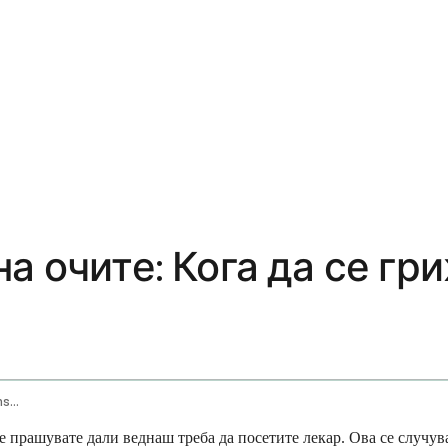
а очите: Кога да се гри
Eye Irritation And Infections When To Seek Consultation
 прашувате дали веднаш треба да посетите лекар. Ова се случува 