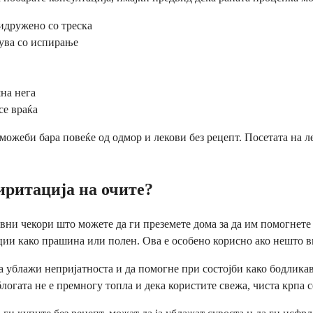
ридружено со треска
нува со испирање
на нега
се враќа
ожеби бара повеќе од одмор и лекови без рецепт. Посетата на л
иритација на очите?
авни чекори што можете да ги преземете дома за да им помогнет
ции како прашина или полен. Ова е особено корисно ако нешто ви
ја ублажи непријатноста и да помогне при состојби како бодлик
огата не е премногу топла и дека користите свежа, чиста крпа се