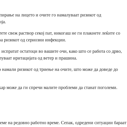
пирање на лицето и очите го намалуваат ризикот од
ја.
ете свеж раствор секој пат, никогаш не ги плакнете леќите со
ва ризикот од сериозни инфекции.
испратат остатоци во вашите очи, како што се работа со дрво,
луваат иритацијата од ветер и прашина.
 намали ризикот од триење на очите, што може да доведе до
кар може да ги спречи малите проблеми да станат поголеми.
реме на редовно работно време. Сепак, одредени ситуации бараат