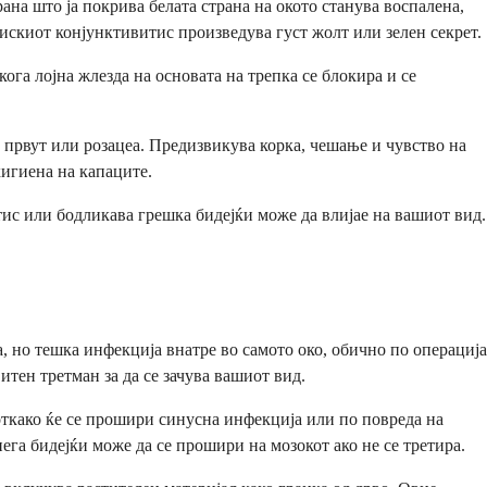
рана што ја покрива белата страна на окото станува воспалена,
искиот конјунктивитис произведува густ жолт или зелен секрет.
ога лојна жлезда на основата на трепка се блокира и се
 првут или розацеа. Предизвикува корка, чешање и чувство на
хигиена на капаците.
ис или бодликава грешка бидејќи може да влијае на вашиот вид.
, но тешка инфекција внатре во самото око, обично по операција
итен третман за да се зачува вашиот вид.
откако ќе се прошири синусна инфекција или по повреда на
нега бидејќи може да се прошири на мозокот ако не се третира.