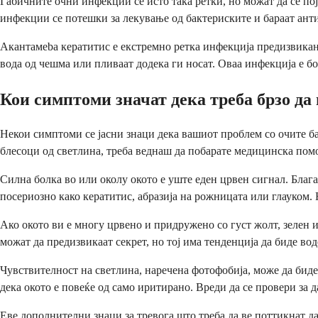
Габичните очни инфекции се исто така ретки, но можат да се по
инфекции се потешки за лекување од бактериските и бараат ант
Акантамeba кератитис е екстремно ретка инфекција предизвикана 
вода од чешма или пливаат додека ги носат. Оваа инфекција е бо
Кои симптоми значат дека треба брзо да
Некои симптоми се јасни знаци дека вашиот проблем со очите б
блесоци од светлина, треба веднаш да побарате медицинска помо
Силна болка во или околу окото е уште еден црвен сигнал. Блага
посериозно како кератитис, абразија на рожницата или глауком. Н
Ако окото ви е многу црвено и придружено со густ жолт, зелен 
можат да предизвикаат секрет, но тој има тенденција да биде вод
Чувствителност на светлина, наречена фотофобија, може да биде
дека окото е повеќе од само иритирано. Вреди да се провери за д
Еве дополнителни знаци за тревога што треба да ве поттикнат д