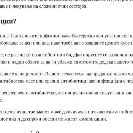
ање и лекување на сложени очни состојби.
кции?
екција. Бактериските инфекции како бактериски конјунктивитис
брување за ден или два, иако треба да го завршите целиот курс 
, не реагираат на антибиотици бидејќи вирусите се различни о
ки и ладни облоги за да ги ублажи симптомите додека вашето те
 вашите капаци чисти. Вашиот лекар може да предложи нежно чи
антибиотска маст или орални антибиотици ако инфекцијата е по
рецепт, често антибиотски, антивирусни или антифунгални капки
е.
н целулитис, третманот може да вклучува интравенски антибиоти
шиот вид и да спречи опасни по живот компликации.