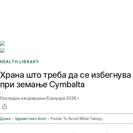
Benchmarks
Stories
FAQ
Sign up / Log in
HEALTH LIBRARY
Храна што треба да се избегнува
при земање Cymbalta
Последно ажурирање
6 јануари 2026 г.
Дома
Здравствен Блог
Foods To Avoid While Taking Cymbalta