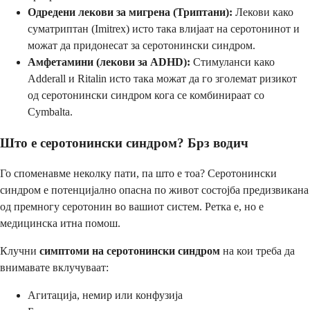
Одредени лекови за мигрена (Триптани):
Лекови како
суматриптан (Imitrex) исто така влијаат на серотонинот и
можат да придонесат за серотонински синдром.
Амфетамини (лекови за ADHD):
Стимуланси како
Adderall и Ritalin исто така можат да го зголемат ризикот
од серотонински синдром кога се комбинираат со
Cymbalta.
Што е серотонински синдром? Брз водич
Го споменавме неколку пати, па што е тоа? Серотонински
синдром е потенцијално опасна по живот состојба предизвикана
од премногу серотонин во вашиот систем. Ретка е, но е
медицинска итна помош.
Клучни
симптоми на серотонински синдром
на кои треба да
внимавате вклучуваат:
Агитација, немир или конфузија