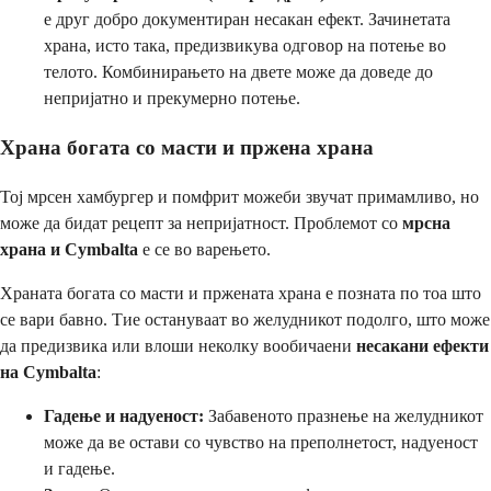
е друг добро документиран несакан ефект. Зачинетата
храна, исто така, предизвикува одговор на потење во
телото. Комбинирањето на двете може да доведе до
непријатно и прекумерно потење.
Храна богата со масти и пржена храна
Тој мрсен хамбургер и помфрит можеби звучат примамливо, но
може да бидат рецепт за непријатност. Проблемот со
мрсна
храна и Cymbalta
е се во варењето.
Храната богата со масти и пржената храна е позната по тоа што
се вари бавно. Тие остануваат во желудникот подолго, што може
да предизвика или влоши неколку вообичаени
несакани ефекти
на Cymbalta
:
Гадење и надуеност:
Забавеното празнење на желудникот
може да ве остави со чувство на преполнетост, надуеност
и гадење.