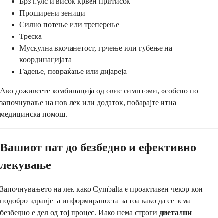
Брз пулс и висок крвен притисок
Проширени зеници
Силно потење или треперење
Треска
Мускулна вкочанетост, грчење или губење на
координацијата
Гадење, повраќање или дијареја
Ако доживеете комбинација од овие симптоми, особено по
започнување на нов лек или додаток, побарајте итна
медицинска помош.
Вашиот пат до безбедно и ефективно
лекување
Започнувањето на лек како Cymbalta е проактивен чекор кон
подобро здравје, а информираноста за тоа како да се зема
безбедно е дел од тој процес. Иако нема строги
диетални