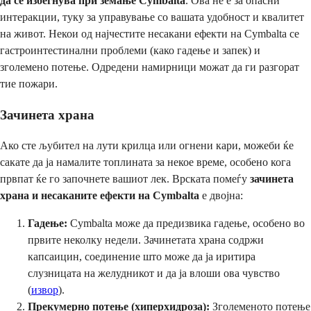
да се избегнува при земање Cymbalta
. Ова не е за опасни
интеракции, туку за управување со вашата удобност и квалитет
на живот. Некои од најчестите несакани ефекти на Cymbalta се
гастроинтестинални проблеми (како гадење и запек) и
зголемено потење. Одредени намирници можат да ги разгорат
тие пожари.
Зачинета храна
Ако сте љубител на лути крилца или огнени кари, можеби ќе
сакате да ја намалите топлината за некое време, особено кога
првпат ќе го започнете вашиот лек. Врската помеѓу
зачинета
храна и несаканите ефекти на Cymbalta
е двојна:
Гадење:
Cymbalta може да предизвика гадење, особено во
првите неколку недели. Зачинетата храна содржи
капсаицин, соединение што може да ја иритира
слузницата на желудникот и да ја влоши ова чувство
(
извор
).
Прекумерно потење (хиперхидроза):
Зголеменото потење