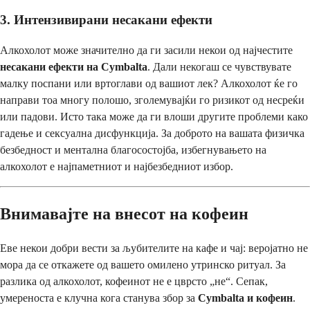
3. Интензивирани несакани ефекти
Алкохолот може значително да ги засили некои од најчестите
несакани ефекти на Cymbalta
. Дали некогаш се чувствувате
малку поспани или вртоглави од вашиот лек? Алкохолот ќе го
направи тоа многу полошо, зголемувајќи го ризикот од несреќи
или падови. Исто така може да ги влоши другите проблеми како
гадење и сексуална дисфункција. За доброто на вашата физичка
безбедност и ментална благосостојба, избегнувањето на
алкохолот е најпаметниот и најбезбедниот избор.
Внимавајте на внесот на кофеин
Еве некои добри вести за љубителите на кафе и чај: веројатно не
мора да се откажете од вашето омилено утринско ритуал. За
разлика од алкохолот, кофеинот не е цврсто „не“. Сепак,
умереноста е клучна кога станува збор за
Cymbalta и кофеин
.