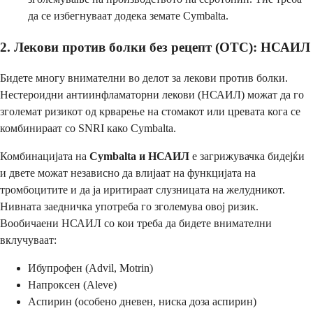
да се избегнуваат додека земате Cymbalta.
2. Лекови против болки без рецепт (OTC): НСАИЛ
Бидете многу внимателни во делот за лекови против болки.
Нестероидни антиинфламаторни лекови (НСАИЛ) можат да го
зголемат ризикот од крварење на стомакот или цревата кога се
комбинираат со SNRI како Cymbalta.
Комбинацијата на
Cymbalta и НСАИЛ
е загрижувачка бидејќи
и двете можат независно да влијаат на функцијата на
тромбоцитите и да ја иритираат слузницата на желудникот.
Нивната заедничка употреба го зголемува овој ризик.
Вообичаени НСАИЛ со кои треба да бидете внимателни
вклучуваат:
Ибупрофен (Advil, Motrin)
Напроксен (Aleve)
Аспирин (особено дневен, ниска доза аспирин)