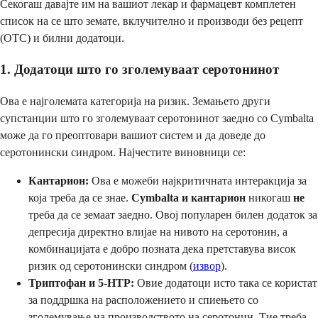
Секогаш давајте им на вашиот лекар и фармацевт комплетен
список на се што земате, вклучително и производи без рецепт
(OTC) и билни додатоци.
1. Додатоци што го зголемуваат серотонинот
Ова е најголемата категорија на ризик. Земањето други
супстанции што го зголемуваат серотонинот заедно со Cymbalta
може да го преоптовари вашиот систем и да доведе до
серотонински синдром. Најчестите виновници се:
Кантарион:
Ова е можеби најкритичната интеракција за
која треба да се знае.
Cymbalta и кантарион
никогаш
не
треба да се земаат заедно. Овој популарен билен додаток за
депресија директно влијае на нивото на серотонин, а
комбинацијата е добро позната дека претставува висок
ризик од серотонински синдром (
извор
).
Триптофан и 5-HTP:
Овие додатоци исто така се користат
за поддршка на расположението и спиењето со
зголемување на производството на серотонин. Тие треба