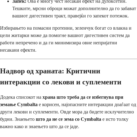
Запек:
Ова е многу чест несакан ефект на дулоксетин.
Тешките, мрсни оброци можат дополнително да го забават
вашиот дигестивен тракт, правејќи го запекот потежок.
Избирањето на помасни протеини, зеленчук богат со влакна и
цели житарки може да помогне вашиот дигестивен систем да
работи непречено и да ги минимизира овие непријатни
несакани ефекти.
Надвор од храната: Критични
интеракции со лекови и суплементи
Додека списокот на
храна што треба да се избегнува при
земање Cymbalta
е корисен, најопасните интеракции доаѓаат од
други лекови и суплементи. Овде мора да бидете исклучително
будни. Знаењето
што да не се зема со Cymbalta
е исто толку
важно како и знаењето што да се јаде.