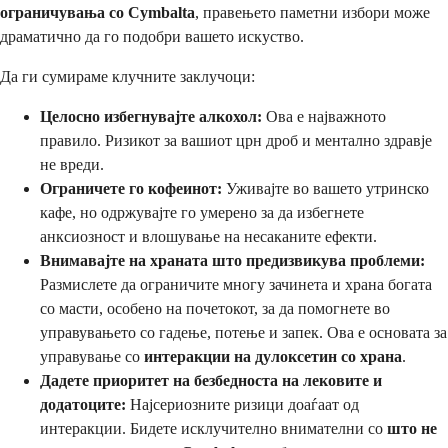
ограничувања со Cymbalta
, правењето паметни избори може
драматично да го подобри вашето искуство.
Да ги сумираме клучните заклучоци:
Целосно избегнувајте алкохол:
Ова е најважното
правило. Ризикот за вашиот црн дроб и ментално здравје
не вреди.
Ограничете го кофеинот:
Уживајте во вашето утринско
кафе, но одржувајте го умерено за да избегнете
анксиозност и влошување на несаканите ефекти.
Внимавајте на храната што предизвикува проблеми:
Размислете да ограничите многу зачинета и храна богата
со масти, особено на почетокот, за да помогнете во
управувањето со гадење, потење и запек. Ова е основата за
управување со
интеракции на дулоксетин со храна
.
Дадете приоритет на безбедноста на лековите и
додатоците:
Најсериозните ризици доаѓаат од
интеракции. Бидете исклучително внимателни со
што не