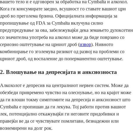
вашето тело и е одговорен за обработка на Cymbalta и алкохол.
Кога ги консумирате заедно, всушност го ставате вашиот црн
дроб во преголема брзина. Официјалната информација за
пропишување од FDA за Cymbalta вклучува силно
предупредување за ова, забележувајќи дека земањето дулоксетин
со значителна употреба на алкохол може да биде поврзано со
сериозно оштетување на црниот дроб (
извор
). Нивното
комбинирање го зголемува ризикот од развој на проблеми со
црниот дроб, од воспаление до поперманентно оштетување.
2. Влошување на депресијата и анксиозноста
Алкохолот е депресив на централниот нервен систем. Може да
обезбеди привремено чувство на олеснување, но на крајот може
да ги влоши токму симптомите на депресија и анксиозност што
Cymbalta е пропишан да ги лекува. Тој работи против вашиот
лек, потенцијално откажувајќи ги неговите придобивки и
правејќи ве да се чувствувате помлитави, безнадежни или
вознемирени на долг рок.