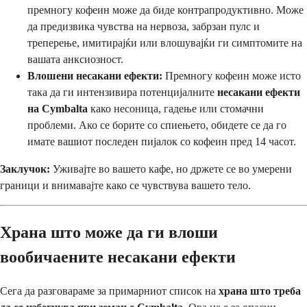
премногу кофеин може да биде контрапродуктивно. Може
да предизвика чувства на нервоза, забрзан пулс и
треперење, имитирајќи или влошувајќи ги симптомите на
вашата анксиозност.
Влошени несакани ефекти:
Премногу кофеин може исто
така да ги интензивира потенцијалните
несакани ефекти
на Cymbalta
како несоница, гадење или стомачни
проблеми. Ако се борите со спиењето, обидете се да го
имате вашиот последен пијалок со кофеин пред 14 часот.
Заклучок:
Уживајте во вашето кафе, но држете се во умерени
граници и внимавајте како се чувствува вашето тело.
Храна што може да ги влоши
вообичаените несакани ефекти
Сега да разговараме за примарниот список на
храна што треба