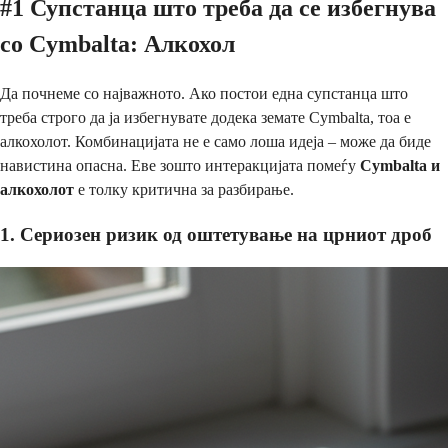
#1 Супстанца што треба да се избегнува
со Cymbalta: Алкохол
Да почнеме со најважното. Ако постои една супстанца што
треба строго да ја избегнувате додека земате Cymbalta, тоа е
алкохолот. Комбинацијата не е само лоша идеја – може да биде
навистина опасна. Еве зошто интеракцијата помеѓу
Cymbalta и
алкохолот
е толку критична за разбирање.
1. Сериозен ризик од оштетување на црниот дроб