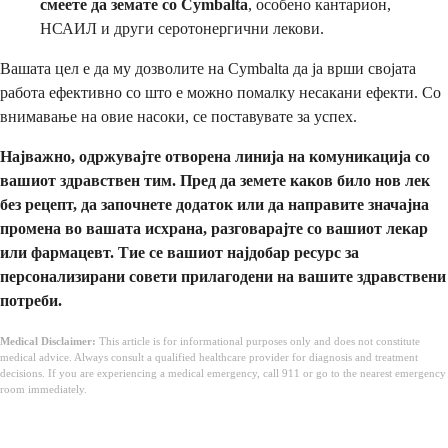
смеете да земате со Cymbalta
, особено кантарион,
НСАИЛ и други серотонергични лекови.
Вашата цел е да му дозволите на Cymbalta да ја врши својата
работа ефективно со што е можно помалку несакани ефекти. Со
внимавање на овие насоки, се поставувате за успех.
Најважно, одржувајте отворена линија на комуникација со
вашиот здравствен тим. Пред да земете каков било нов лек
без рецепт, да започнете додаток или да направите значајна
промена во вашата исхрана, разговарајте со вашиот лекар
или фармацевт. Тие се вашиот најдобар ресурс за
персонализирани совети прилагодени на вашите здравствени
потреби.
Medical Disclaimer:
This article is for informational purposes only and does not constitute
medical advice. Always consult a qualified healthcare provider for diagnosis and treatment
decisions. If you are experiencing a medical emergency, call 911 or go to the nearest emergency
room immediately.