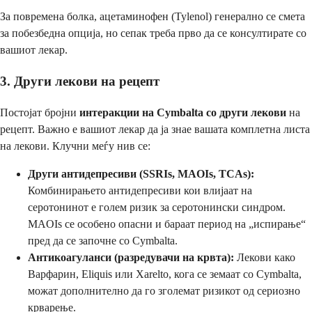
За повремена болка, ацетаминофен (Tylenol) генерално се смета
за побезбедна опција, но сепак треба прво да се консултирате со
вашиот лекар.
3. Други лекови на рецепт
Постојат бројни
интеракции на Cymbalta со други лекови
на
рецепт. Важно е вашиот лекар да ја знае вашата комплетна листа
на лекови. Клучни меѓу нив се:
Други антидепресиви (SSRIs, MAOIs, TCAs):
Комбинирањето антидепресиви кои влијаат на
серотонинот е голем ризик за серотонински синдром.
MAOIs се особено опасни и бараат период на „испирање“
пред да се започне со Cymbalta.
Антикоагуланси (разредувачи на крвта):
Лекови како
Варфарин, Eliquis или Xarelto, кога се земаат со Cymbalta,
можат дополнително да го зголемат ризикот од сериозно
крварење.