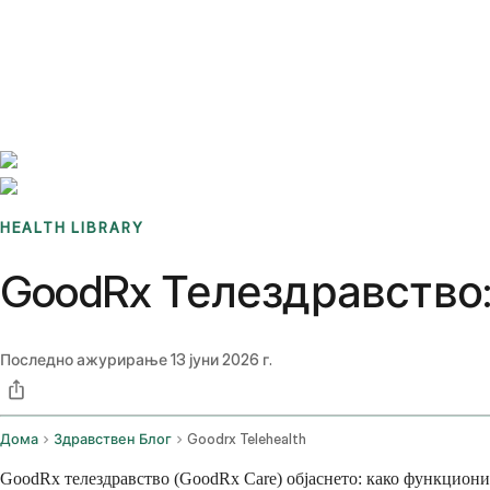
Benchmarks
Stories
FAQ
Sign up / Log in
HEALTH LIBRARY
GoodRx Телездравство:
Последно ажурирање
13 јуни 2026 г.
Дома
Здравствен Блог
Goodrx Telehealth
GoodRx телездравство (GoodRx Care) објаснето: како функционир