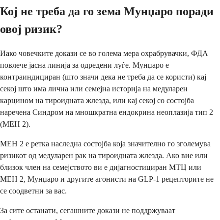
Кој не треба да го зема Мунџаро поради
овој ризик?
Иако човечките докази се во голема мера охрабрувачки, ФДА
повлече јасна линија за одредени луѓе. Мунџаро е
контраиндициран (што значи дека не треба да се користи) кај
секој што има лична или семејна историја на медуларен
карцином на тироидната жлезда, или кај секој со состојба
наречена Синдром на мношкратна ендокрина неоплазија тип 2
(МЕН 2).
МЕН 2 е ретка наследна состојба која значително го зголемува
ризикот од медуларен рак на тироидната жлезда. Ако вие или
близок член на семејството ви е дијагностициран МТЦ или
МЕН 2, Мунџаро и другите агонисти на GLP-1 рецепторите не
се соодветни за вас.
За сите останати, сегашните докази не поддржуваат