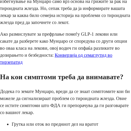
избегнување на Мунџаро само врз основа на грижите за рак на
тироидната жлезда. Но, сепак треба да ја информирате вашата
лекар за каква било семејна историја на проблеми со тироидната
жлезда пред да започнете со лекот.
Ако размислувате за префрлање помеѓу GLP-1 лекови или
сакате да разберете како Мунџаро се споредува со други опции
во оваа класа на лекови, овој водич ги опфаќа разликите во
дозирањето и безбедноста:
Конверзија од семаглутид во
тирзепатид
На кои симптоми треба да внимавате?
Додека го земате Мунџаро, вреди да се знаат симптомите кои би
можеле да сигнализираат проблем со тироидната жлезда. Овие
се истите симптоми што ФДА ги препорачува да ги разговарате
со вашиот лекар.
Грутка или оток во предниот дел на вратот