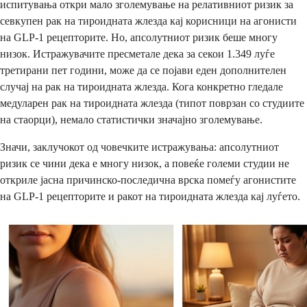
испитувања откри мало зголемување на релативниот ризик за
севкупен рак на тироидната жлезда кај корисници на агонисти
на GLP-1 рецепторите. Но, апсолутниот ризик беше многу
низок. Истражувачите пресметале дека за секои 1.349 луѓе
третирани пет години, може да се појави еден дополнителен
случај на рак на тироидната жлезда. Кога конкретно гледале
медуларен рак на тироидната жлезда (типот поврзан со студиите
на стаорци), немало статистички значајно зголемување.
Значи, заклучокот од човечките истражувања: апсолутниот
ризик се чини дека е многу низок, а повеќе големи студии не
откриле јасна причинско-последична врска помеѓу агонистите
на GLP-1 рецепторите и ракот на тироидната жлезда кај луѓето.