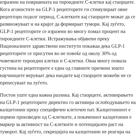
изразени на површината на тироидните C-клетки кај стаорците.
Кога агонистите на GLP-1 рецепторите ги стимулираат овие
рецептори подолг период, C-клетките кај стаорците можат да се
размножуваат и на крајот да формираат тумори. Кај луѓето,
GLP-1 рецепторите се изразени во многу помал процент на
тироидните C-клетки. Истражувања објавени преку
Националните здравствени институти покажаа дека GLP-1
рецепторите се присутни во не повеќе од околу 30% од
човечките тироидни клетки и C-клетки. Оваа многу помала
густина на рецепторите е една од главните причини зошто
научниците веруваат дека наодите кај стаорците можеби не се
пренесуваат на луѓето.
Постои уште една важна разлика. Кај стаорците, активирањето
на GLP-1 рецепторите директно го активира ослободувањето на
калцитонин преку специфичен клеточен пат. Калцитонинот е
хормон произведен од C-клетките, а покачениот калцитонин е
маркер за активност на C-клетките и потенцијален раст на
туморот. Кај луѓето, секрецијата на калцитонин не реагира на