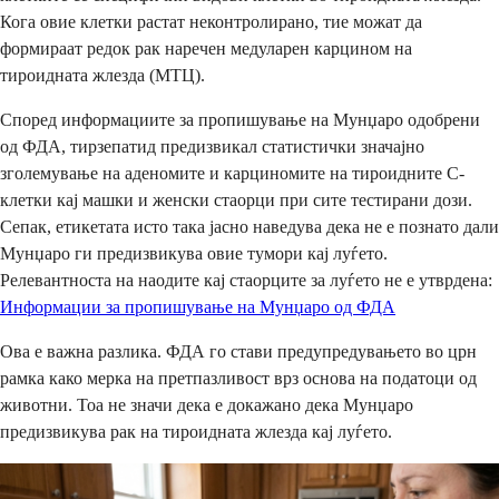
Кога овие клетки растат неконтролирано, тие можат да
формираат редок рак наречен медуларен карцином на
тироидната жлезда (МТЦ).
Според информациите за пропишување на Мунџаро одобрени
од ФДА, тирзепатид предизвикал статистички значајно
зголемување на аденомите и карциномите на тироидните C-
клетки кај машки и женски стаорци при сите тестирани дози.
Сепак, етикетата исто така јасно наведува дека не е познато дали
Мунџаро ги предизвикува овие тумори кај луѓето.
Релевантноста на наодите кај стаорците за луѓето не е утврдена:
Информации за пропишување на Мунџаро од ФДА
Ова е важна разлика. ФДА го стави предупредувањето во црн
рамка како мерка на претпазливост врз основа на податоци од
животни. Тоа не значи дека е докажано дека Мунџаро
предизвикува рак на тироидната жлезда кај луѓето.