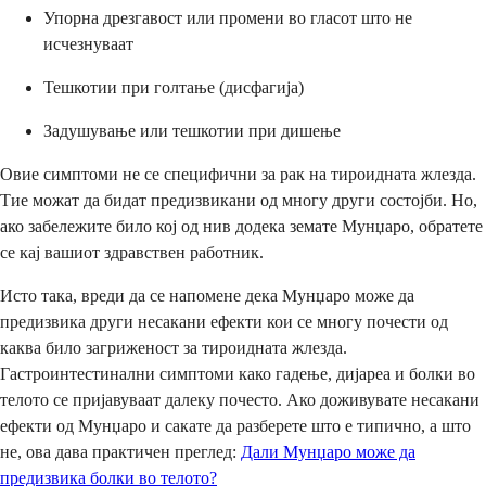
Упорна дрезгавост или промени во гласот што не
исчезнуваат
Тешкотии при голтање (дисфагија)
Задушување или тешкотии при дишење
Овие симптоми не се специфични за рак на тироидната жлезда.
Тие можат да бидат предизвикани од многу други состојби. Но,
ако забележите било кој од нив додека земате Мунџаро, обратете
се кај вашиот здравствен работник.
Исто така, вреди да се напомене дека Мунџаро може да
предизвика други несакани ефекти кои се многу почести од
каква било загриженост за тироидната жлезда.
Гастроинтестинални симптоми како гадење, дијареа и болки во
телото се пријавуваат далеку почесто. Ако доживувате несакани
ефекти од Мунџаро и сакате да разберете што е типично, а што
не, ова дава практичен преглед:
Дали Мунџаро може да
предизвика болки во телото?