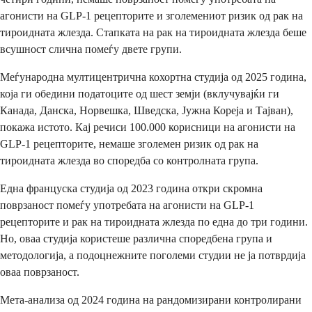
агонисти на GLP-1 рецепторите и зголемениот ризик од рак на
тироидната жлезда. Стапката на рак на тироидната жлезда беше
всушност слична помеѓу двете групи.
Меѓународна мултицентрична кохортна студија од 2025 година,
која ги обедини податоците од шест земји (вклучувајќи ги
Канада, Данска, Норвешка, Шведска, Јужна Кореја и Тајван),
покажа истото. Кај речиси 100.000 корисници на агонисти на
GLP-1 рецепторите, немаше зголемен ризик од рак на
тироидната жлезда во споредба со контролната група.
Една француска студија од 2023 година откри скромна
поврзаност помеѓу употребата на агонисти на GLP-1
рецепторите и рак на тироидната жлезда по една до три години.
Но, оваа студија користеше различна споредбена група и
методологија, а подоцнежните поголеми студии не ја потврдија
оваа поврзаност.
Мета-анализа од 2024 година на рандомизирани контролирани