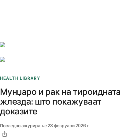
Benchmarks
Stories
FAQ
Sign up / Log in
HEALTH LIBRARY
Мунџаро и рак на тироидната
жлезда: што покажуваат
доказите
Последно ажурирање
23 февруари 2026 г.