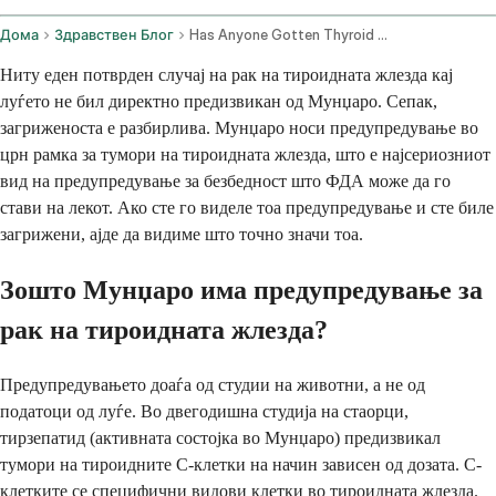
Дома
Здравствен Блог
Has Anyone Gotten Thyroid Cancer From Mounjaro
Ниту еден потврден случај на рак на тироидната жлезда кај
луѓето не бил директно предизвикан од Мунџаро. Сепак,
загриженоста е разбирлива. Мунџаро носи предупредување во
црн рамка за тумори на тироидната жлезда, што е најсериозниот
вид на предупредување за безбедност што ФДА може да го
стави на лекот. Ако сте го виделе тоа предупредување и сте биле
загрижени, ајде да видиме што точно значи тоа.
Зошто Мунџаро има предупредување за
рак на тироидната жлезда?
Предупредувањето доаѓа од студии на животни, а не од
податоци од луѓе. Во двегодишна студија на стаорци,
тирзепатид (активната состојка во Мунџаро) предизвикал
тумори на тироидните C-клетки на начин зависен од дозата. C-
клетките се специфични видови клетки во тироидната жлезда.