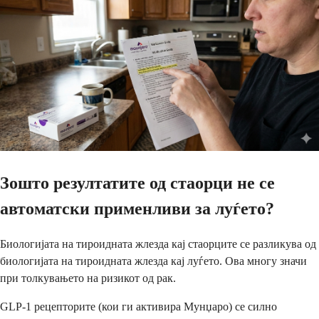
Зошто резултатите од стаорци не се
автоматски применливи за луѓето?
Биологијата на тироидната жлезда кај стаорците се разликува од
биологијата на тироидната жлезда кај луѓето. Ова многу значи
при толкувањето на ризикот од рак.
GLP-1 рецепторите (кои ги активира Мунџаро) се силно