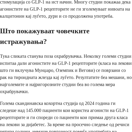
стимулација со GLP-1 на ист начин. Многу студии покажаа дека
агонистите на GLP-1 рецепторите не ги зголемуваат нивоата на
калцитонин кај луѓето, дури и со продолжена употреба.
Што покажуваат човечките
истражувања?
Тука сликата станува поза охрабрувачка. Неколку големи студии
испитаа дали агонистите на GLP-1 рецепторите (класа на лекови
што ги вклучува Мунџаро, Оземпик и Вегови) се поврзани со
рак на тироидната жлезда кај луѓето. Резултатите беа мешани, но
најголемите и најригорозните студии беа во голема мера
охрабрувачки.
Голема скандинавска кохортна студија од 2024 година ги
следеше над 145.000 пациенти кои користеа агонисти на GLP-1
рецепторите и ги спореди со пациенти кои примаа друга класа
на лекови за дијабетес. За време на просечно следење од речиси
четири години, немаше поврзаност помеѓу употребата на