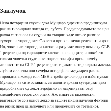
Заклучок
Нема потврдени случаи дека Мунџаро директно предизвикува
рак на тироидната жлезда кај луѓето. Предупредувањето во црн
рамка се заснова на студии на стаорци каде што се развиле
тумори на тироидните C-клетки при клинички релевантни дози.
Но, човечките тироидни клетки изразуваат многу помалку GLP-
1 рецептори од тироидните клетки на стаорците, и повеќето
големи човечки студии не откриле значајна врска помеѓу
агонистите на GLP-1 рецепторите и ракот на тироидната жлезда.
Луѓето со лична или семејна историја на медуларен рак на
тироидната жлезда или МЕН 2 треба целосно да го избегнуваат
Мунџаро. За сите останати, сегашните докази сугерираат дека
придобивките од лекот веројатно ги надминуваат овој
специфичен теоретски ризик. Ако имате загрижености,
разговарајте со вашиот лекар за вашите индивидуални фактори
на ризик пред да започнете или продолжите со третманот.