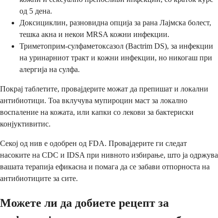
од 5 дена.
Доксициклин, разновидна опција за рана Лајмска болест,
тешка акна и некои MRSA кожни инфекции.
Триметоприм-сулфаметоксазол (Bactrim DS), за инфекции
на уринарниот тракт и кожни инфекции, но никогаш при
алергија на сулфа.
Покрај таблетите, провајдерите можат да препишат и локални
антибиотици. Тоа вклучува мупироцин маст за локално
воспаление на кожата, или капки со лекови за бактериски
конјуктивитис.
Секој од нив е одобрен од FDA. Провајдерите ги следат
насоките на CDC и IDSA при нивното избирање, што ја одржува
вашата терапија ефикасна и помага да се забави отпорноста на
антибиотиците за сите.
Можете ли да добиете рецепт за