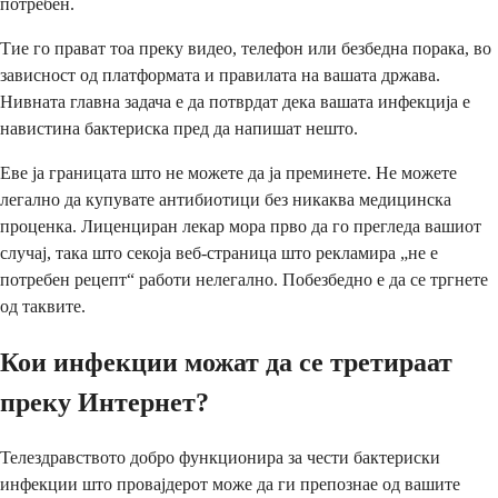
потребен.
Тие го прават тоа преку видео, телефон или безбедна порака, во
зависност од платформата и правилата на вашата држава.
Нивната главна задача е да потврдат дека вашата инфекција е
навистина бактериска пред да напишат нешто.
Еве ја границата што не можете да ја преминете. Не можете
легално да купувате антибиотици без никаква медицинска
проценка. Лиценциран лекар мора прво да го прегледа вашиот
случај, така што секоја веб-страница што рекламира „не е
потребен рецепт“ работи нелегално. Побезбедно е да се тргнете
од таквите.
Кои инфекции можат да се третираат
преку Интернет?
Телездравството добро функционира за чести бактериски
инфекции што провајдерот може да ги препознае од вашите