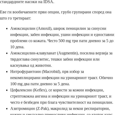
стандардните насоки на IDSA.
Еве ги вообичаените први опции, грубо групирани според она
што го третираат:
Амоксицилин (Amoxil), широк пеницилин за синусни
инфекции, забен инфекции, ушни инфекции и едноставни
проблеми со кожата. Често 500 mg три пати дневно за 5 до
10 дена.
Амоксицилин-клавуланат (Augmentin), посилна верзија за
тврдоглава синузитис, тешки забни инфекции или
каснувања од животни.
Нитрофурантоин (Macrobid), прв избор за
некомплицирани инфекции на уринарниот тракт. Обично
100 mg два пати дневно за 5 дена.
Цефалексин (Keflex), се користи за кожни инфекции,
стрептококна ангина и инфекции на уринарниот тракт, и
често е безбеден при блага чувствителност на пеницилин.
Азитромицин (Z-Pak), макролид за некои респираторни,
кожни и сексуално преносливи инфекции, со краток курс