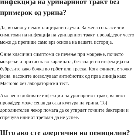
инфекција на уринарниот тракт без
примерок од урина?
Да, во многу некомплицирани случаи. За жена со класични
симптоми на инфекција на уринарниот тракт, провајдерот често
може да препише само врз основа на вашата историја.
Оние класични симптоми се печење при мокрење, почесто
мокрење и притисок во карлицата, без знаци на инфекција на
бубрезите како болка во грбот или треска. Кога сликата е толку
јасна, насоките дозволуваат антибиотик од прва линија како
Macrobid без лабораториски тест.
Ако често добивате инфекции на уринарниот тракт, вашиот
провајдер може сепак да сака култура на урина. Тој
дополнителен чекор помага да се утврдат точните бактерии и
спречува идниот третман да не успее.
Што ако сте алергични на пеницилин?