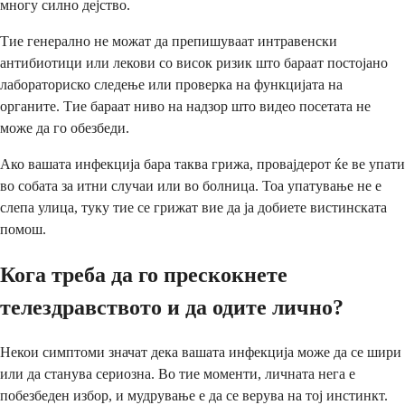
многу силно дејство.
Тие генерално не можат да препишуваат интравенски
антибиотици или лекови со висок ризик што бараат постојано
лабораториско следење или проверка на функцијата на
органите. Тие бараат ниво на надзор што видео посетата не
може да го обезбеди.
Ако вашата инфекција бара таква грижа, провајдерот ќе ве упати
во собата за итни случаи или во болница. Тоа упатување не е
слепа улица, туку тие се грижат вие да ја добиете вистинската
помош.
Кога треба да го прескокнете
телездравството и да одите лично?
Некои симптоми значат дека вашата инфекција може да се шири
или да станува сериозна. Во тие моменти, личната нега е
побезбеден избор, и мудрување е да се верува на тој инстинкт.