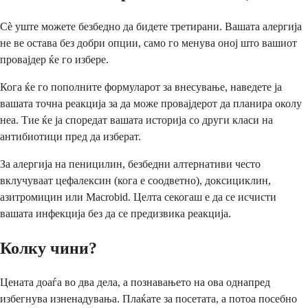
Сè уште можете безбедно да бидете третирани. Вашата алергија
не ве остава без добри опции, само го менува оној што вашиот
провајдер ќе го избере.
Кога ќе го пополните формуларот за внесување, наведете ја
вашата точна реакција за да може провајдерот да планира околу
неа. Тие ќе ја споредат вашата историја со други класи на
антибиотици пред да изберат.
За алергија на пеницилин, безбедни алтернативи често
вклучуваат цефалексин (кога е соодветно), доксициклин,
азитромицин или Macrobid. Целта секогаш е да се исчисти
вашата инфекција без да се предизвика реакција.
Колку чини?
Цената доаѓа во два дела, а познавањето на ова однапред
избегнува изненадувања. Плаќате за посетата, а потоа посебно