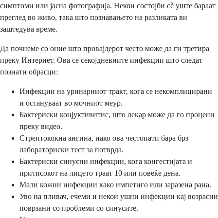
симптоми или јасна фотографија. Некои состојби сè уште бараат
преглед во живо, така што познавањето на разликата ви
заштедува време.
Да почнеме со оние што провајдерот често може да ги третира
преку Интернет. Ова се секојдневните инфекции што следат
познати обрасци:
Инфекции на уринарниот тракт, кога се некомплицирани
и остануваат во мочниот меур.
Бактериски конјуктивитис, што лекар може да го процени
преку видео.
Стрептококна ангина, иако ова честопати бара брз
лабораториски тест за потврда.
Бактериски синусни инфекции, кога конгестијата и
притисокот на лицето траат 10 или повеќе дена.
Мали кожни инфекции како импетиго или заразена рана.
Уво на пливач, ечеми и некои ушни инфекции кај возрасни
поврзани со проблеми со синусите.