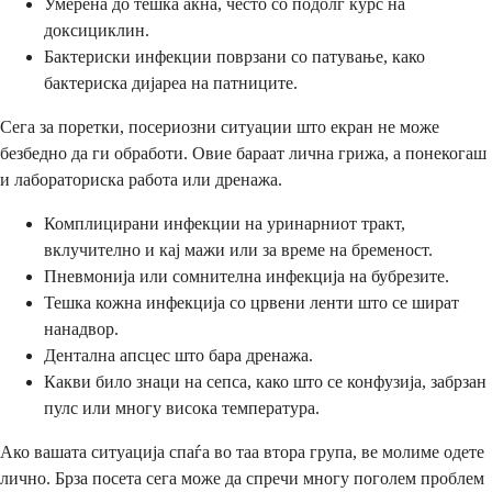
Умерена до тешка акна, често со подолг курс на
доксициклин.
Бактериски инфекции поврзани со патување, како
бактериска дијареа на патниците.
Сега за поретки, посериозни ситуации што екран не може
безбедно да ги обработи. Овие бараат лична грижа, а понекогаш
и лабораториска работа или дренажа.
Комплицирани инфекции на уринарниот тракт,
вклучително и кај мажи или за време на бременост.
Пневмонија или сомнителна инфекција на бубрезите.
Тешка кожна инфекција со црвени ленти што се шират
нанадвор.
Дентална апсцес што бара дренажа.
Какви било знаци на сепса, како што се конфузија, забрзан
пулс или многу висока температура.
Ако вашата ситуација спаѓа во таа втора група, ве молиме одете
лично. Брза посета сега може да спречи многу поголем проблем