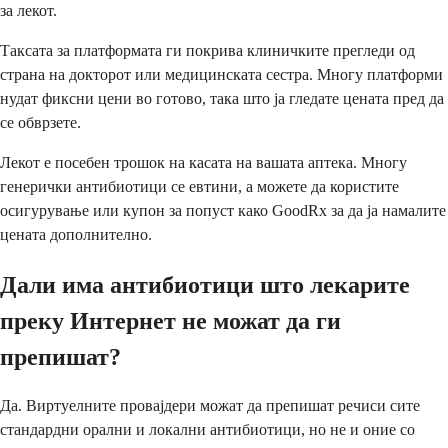
за лекот.
Таксата за платформата ги покрива клиничките прегледи од
страна на докторот или медицинската сестра. Многу платформи
нудат фиксни цени во готово, така што ја гледате цената пред да
се обврзете.
Лекот е посебен трошок на касата на вашата аптека. Многу
генерички антибиотици се евтини, а можете да користите
осигурување или купон за попуст како GoodRx за да ја намалите
цената дополнително.
Дали има антибиотици што лекарите
преку Интернет не можат да ги
препишат?
Да. Виртуелните провајдери можат да препишат речиси сите
стандардни орални и локални антибиотици, но не и оние со