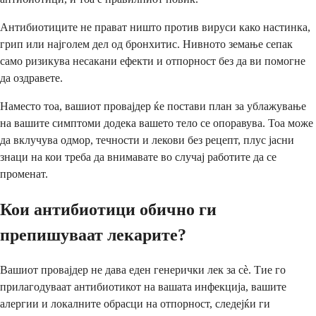
Антибиотиците не прават ништо против вируси како настинка,
грип или најголем дел од бронхитис. Нивното земање сепак
само ризикува несакани ефекти и отпорност без да ви помогне
да оздравете.
Наместо тоа, вашиот провајдер ќе постави план за ублажување
на вашите симптоми додека вашето тело се опоравува. Тоа може
да вклучува одмор, течности и лекови без рецепт, плус јасни
знаци на кои треба да внимавате во случај работите да се
променат.
Кои антибиотици обично ги
препишуваат лекарите?
Вашиот провајдер не дава еден генерички лек за сè. Тие го
прилагодуваат антибиотикот на вашата инфекција, вашите
алергии и локалните обрасци на отпорност, следејќи ги