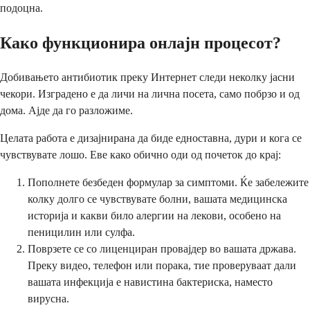
подоцна.
Како функционира онлајн процесот?
Добивањето антибиотик преку Интернет следи неколку јасни
чекори. Изградено е да личи на лична посета, само побрзо и од
дома. Ајде да го разложиме.
Целата работа е дизајнирана да биде едноставна, дури и кога се
чувствувате лошо. Еве како обично оди од почеток до крај:
Пополнете безбеден формулар за симптоми. Ќе забележите
колку долго се чувствувате болни, вашата медицинска
историја и какви било алергии на лекови, особено на
пеницилин или сулфа.
Поврзете се со лиценциран провајдер во вашата држава.
Преку видео, телефон или порака, тие проверуваат дали
вашата инфекција е навистина бактериска, наместо
вирусна.