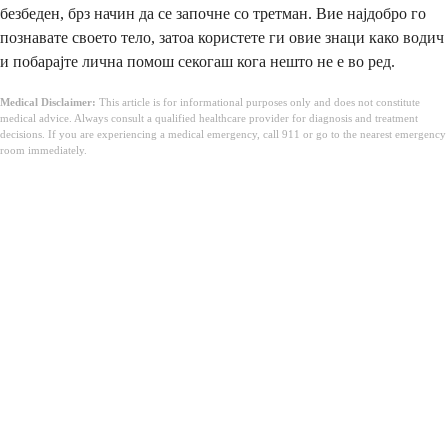
безбеден, брз начин да се започне со третман. Вие најдобро го
познавате своето тело, затоа користете ги овие знаци како водич
и побарајте лична помош секогаш кога нешто не е во ред.
Medical Disclaimer:
This article is for informational purposes only and does not constitute
medical advice. Always consult a qualified healthcare provider for diagnosis and treatment
decisions. If you are experiencing a medical emergency, call 911 or go to the nearest emergency
room immediately.