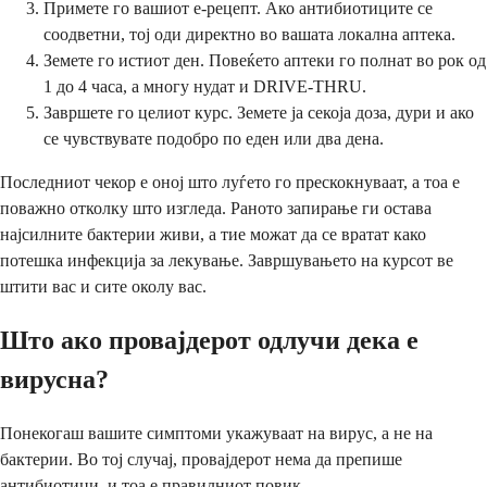
Примете го вашиот е-рецепт. Ако антибиотиците се
соодветни, тој оди директно во вашата локална аптека.
Земете го истиот ден. Повеќето аптеки го полнат во рок од
1 до 4 часа, а многу нудат и DRIVE-THRU.
Завршете го целиот курс. Земете ја секоја доза, дури и ако
се чувствувате подобро по еден или два дена.
Последниот чекор е оној што луѓето го прескокнуваат, а тоа е
поважно отколку што изгледа. Раното запирање ги остава
најсилните бактерии живи, а тие можат да се вратат како
потешка инфекција за лекување. Завршувањето на курсот ве
штити вас и сите околу вас.
Што ако провајдерот одлучи дека е
вирусна?
Понекогаш вашите симптоми укажуваат на вирус, а не на
бактерии. Во тој случај, провајдерот нема да препише
антибиотици, и тоа е правилниот повик.