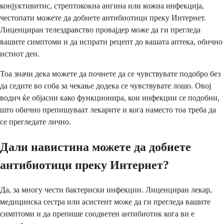
конјуктивитис, стрептококна ангина или кожна инфекција,
честопати можете да добиете антибиотици преку Интернет.
Лиценциран телездравство провајдер може да ги прегледа
вашите симптоми и да испрати рецепт до вашата аптека, обично
истиот ден.
Тоа значи дека можете да почнете да се чувствувате подобро без
да седите во соба за чекање додека се чувствувате лошо. Овој
водич ќе објасни како функционира, кои инфекции се подобни,
што обично препишуваат лекарите и кога наместо тоа треба да
се прегледате лично.
Дали навистина можете да добиете
антибиотици преку Интернет?
Да, за многу чести бактериски инфекции. Лиценциран лекар,
медицинска сестра или асистент може да ги прегледа вашите
симптоми и да препише соодветен антибиотик кога ви е