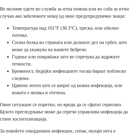
Ве молиме одете во служба за итна помош или во соба за итни
случаи ако забележите некој од овие предупредувачки знаци:
Температура над 101°F (38.3°C), треска, или обилно
потење.
Силна болка во страната или долниот дел на грбот, што
може да укажува на вашите бубрези.
Гадење или повраќање што ве спречува да задржите
течности.
Бременост, бидејќи инфекциите тогаш бараат поблиско
следење.
Црвени ленти што се шират од кожна инфекција, или
кожата е жешка и отечена.
Овие ситуации се поретки, но вреди да се сфатат сериозно.
Брзото прегледување може да спречи управлива инфекција да
стане хоспитализација.
За повеќето секојдневни инфекции, сепак, онлајн нега е