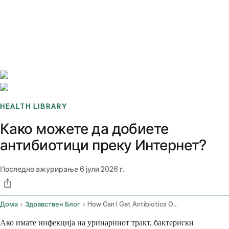
Benchmarks
Stories
FAQ
Sign up / Log in
HEALTH LIBRARY
Како можете да добиете
антибиотици преку Интернет?
Последно ажурирање
6 јули 2026 г.
Дома
Здравствен Блог
How Can I Get Antibiotics Online Same Day Telehealth Prescription Guide 2026
Ако имате инфекција на уринарниот тракт, бактериски