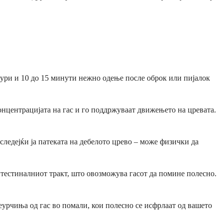
Дури и 10 до 15 минути нежно одење после оброк или пијалок
концентрацијата на гас и го поддржуваат движењето на цревата.
ледејќи ја патеката на дебелото црево – може физички да
тестиналниот тракт, што овозможува гасот да помине полесно.
меурчиња од гас во помали, кои полесно се исфрлаат од вашето