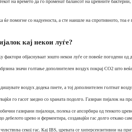
текот на времето да го променат балансот на цревните бактерии,
ка ќе помогне со надуеноста, а сте наишле на спротивното, тоа е
ијалок кај некои луѓе?
лку фактори објаснуваат зошто некои луѓе се повеќе погодени од 
рзина значи голтање дополнителен воздух покрај CO2 што веќе е 
вдишувате воздух додека пиете, а тој дополнителен голтнат возд
вајќи го гасот заедно со храната подолго. Газиран пијалок на п
о обични газирани пијалоци, полека се апсорбира од тенкото црев
о дебелото црево и ферментира, создавајќи гас долго откако сама
 чувствува секој гас. Кај IBS, цревата се хиперсензитивни на пр