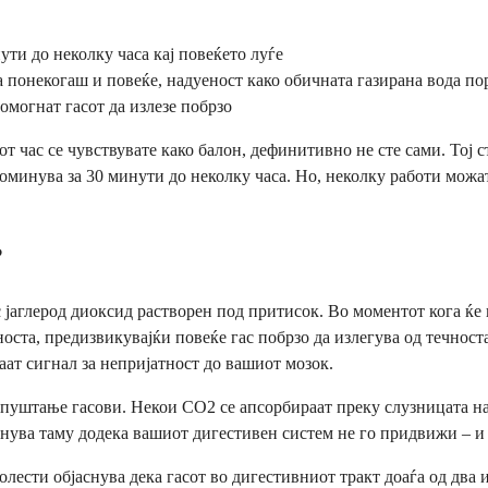
ти до неколку часа кај повеќето луѓе
а понекогаш и повеќе, надуеност како обичната газирана вода п
могнат гасот да излезе побрзо
т час се чувствувате како балон, дефинитивно не сте сами. Тој ст
поминува за 30 минути до неколку часа. Но, неколку работи можат 
?
с јаглерод диоксид растворен под притисок. Во моментот кога ќе 
носта, предизвикувајќи повеќе гас побрзо да излегува од течност
ат сигнал за непријатност до вашиот мозок.
испуштање гасови. Некои CO2 се апсорбираат преку слузницата на
нува таму додека вашиот дигестивен систем не го придвижи – и 
лести објаснува дека гасот во дигестивниот тракт доаѓа од два 