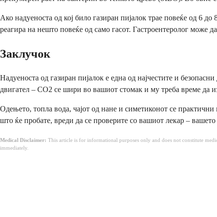
Ако надуеноста од кој било газиран пијалок трае повеќе од 6 до 8
реагира на нешто повеќе од само гасот. Гастроентеролог може д
Заклучок
Надуеноста од газиран пијалок е една од најчестите и безопасни
двигател – CO2 се шири во вашиот стомак и му треба време да и
Одењето, топла вода, чајот од нане и симетиконот се практични н
што ќе пробате, вреди да се проверите со вашиот лекар – вашет
Medical Disclaimer:
This article is for informational purposes only and does not constitute med
immediately.