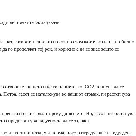
оради вештачките засладувачи
егнат, гасовит, непријатен осет во стомакот е реален – и обично
да го продолжат тој рок, и корисно е да се знае зошто се
го отворите шишето и ќе го напиете, тој CO2 почнува да се
а. Потоа, гасот се наталожува во вашиот стомак, ги растегнува
 цревата и се исфрлаат преку дишењето. Но, гасот што останува
тоа предизвикува надуеноста да се задржи.
извори: голтнат воздух и нормалното разградување на одредена