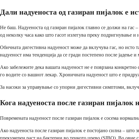
Дали надуеноста од газиран пијалок е и
Не баш. Надуеноста од газиран пијалок главно се должи на гас –
од неколку часа како што гасот излегува преку подригнување и
Обичната дигестивна надуеност може да вклучува гас, но исто т
надуеност има тенденција да се гради постепено после јадење и
Ако забележите дека вашата надуеност не е поврзана конкретно со
го водите со вашиот лекар. Хроничната надуеност што е придру
За насоки за управување со упорни дигестивни симптоми, вклучу
Кога надуеноста после газиран пијалок 
Повремената надуеност после газиран пијалок е сосема нормална
Ако надуеноста после газиран пијалок е постојано силна – што з
прекумерен раст на бактерии во тенкото црево (SIBO). Во овие