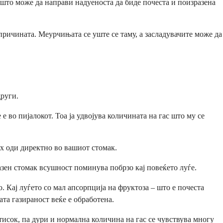
 што може да направи надуеноста да биде почеста и поизразена
 причината. Меурчињата се уште се таму, а засладувачите може да
други.
во пијалокот. Тоа ја удвојува количината на гас што му се
ух оди директно во вашиот стомак.
разен стомак всушност поминува побрзо кај повеќето луѓе.
о. Кај луѓето со мал апсорпција на фруктоза – што е почеста
та газираност веќе е обработена.
итисок, па дури и нормална количина на гас се чувствува многу