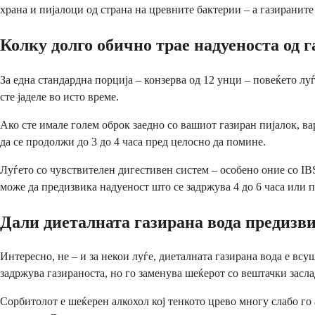
храна и пијалоци од страна на цревните бактерии – а газиранит
Колку долго обично трае надуеноста од 
За една стандардна порција – конзерва од 12 унци – повеќето луѓ
сте јаделе во исто време.
Ако сте имале голем оброк заедно со вашиот газиран пијалок, вар
да се продолжи до 3 до 4 часа пред целосно да помине.
Луѓето со чувствителен дигестивен систем – особено оние со IB
може да предизвика надуеност што се задржува 4 до 6 часа или 
Дали диеталната газирана вода предизв
Интересно, не – и за некои луѓе, диеталната газирана вода е вс
задржува газираноста, но го заменува шеќерот со вештачки засла
Сорбитолот е шеќерен алкохол кој тенкото црево многу слабо го