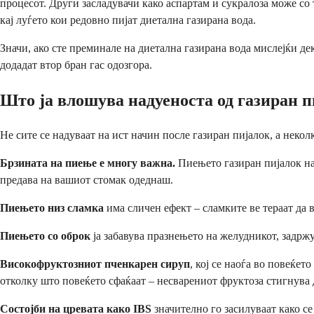
процесот. Други засладувачи како аспартам и сукралоза може со 
кај луѓето кои редовно пијат диетална газирана вода.
Значи, ако сте преминале на диетална газирана вода мислејќи де
додадат втор бран гас одозгора.
Што ја влошува надуеноста од газиран п
Не сите се надуваат на ист начин после газиран пијалок, а неко
Брзината на пиење е многу важна.
Пиењето газиран пијалок наб
предава на вашиот стомак одеднаш.
Пиењето низ сламка
има сличен ефект – сламките ве тераат да 
Пиењето со оброк
ја забавува празнењето на желудникот, задржу
Високофруктозниот пченкарен сируп
, кој се наоѓа во повеќет
отколку што повеќето сфаќаат – несварениот фруктоза стигнува д
Состојби на цревата како IBS
значително го засилуваат како се