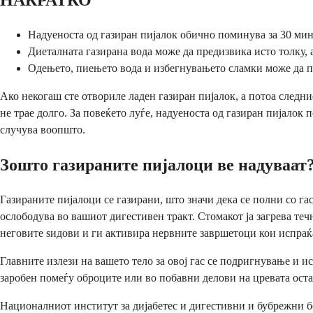
НАКРАТКО
Надуеноста од газиран пијалок обично поминува за 30 мину
Диеталната газирана вода може да предизвика исто толку, 
Одењето, пиењето вода и избегнувањето сламки може да по
Ако некогаш сте отвориле ладен газиран пијалок, а потоа следнио
не трае долго. За повеќето луѓе, надуеноста од газиран пијалок 
случува воопшто.
Зошто газираните пијалоци ве надуваат
Газираните пијалоци се газирани, што значи дека се полни со га
ослободува во вашиот дигестивен тракт. Стомакот ја загрева теч
неговите ѕидови и ги активира нервните завршетоци кои испраќа
Главните излези на вашето тело за овој гас се подригнување и 
заробен помеѓу оброците или во побавни делови на цревата оста
Националниот институт за дијабетес и дигестивни и бубрежни бо