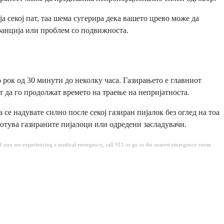
ја секој пат, таа шема сугерира дека вашето црево може да
ранција или проблем со подвижноста.
 рок од 30 минути до неколку часа. Газирањето е главниот
т да го продолжат времето на траење на непријатноста.
 се надувате силно после секој газиран пијалок без оглед на тоа
ботува газираните пијалоци или одредени засладувачи.
. If you are experiencing a medical emergency, call 911 or go to the nearest emergency room