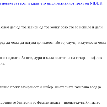
 повеќе за гасот и здравјето на дигестивниот тракт од NIDDK
олем дел од тоа зависи од тоа колку брзо сте го испиле и дали
ред да може да патува до излезот. Во тој случај, надуеноста може
но подолго. За нив, дури и мала количина на газиран пијалок
вна.
лавно преку газираност и шеќер. Диеталната газирана вода ја
 цревните бактерии го ферментираат – произведувајќи гас во