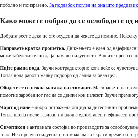
поболно и поизразено.
За подлабок поглед на она што предизвик
Како можете побрзо да се ослободите од 
Добрата вест е дека не сте осудени да чекате да помине. Неколк
Направете кратка прошетка.
Движењето е еден од најефикаснит
може забележително да ја намали надуеноста. Вашите црева се п
Пијте рамна вода.
Звучи контрадикторно кога веќе се чувствува
Топла вода работи малку подобро од ладна за оваа цел.
Обидете се со нежна масажа на стомакот.
Масирањето на стомак
помогне заробениот гас да се движи кон излезот. Звучи премног
Чајот од нане
е добро истражена опција за дигестивни проблеми
Топла шолја после газиран пијалок е едноставен и ефикасен при
Симетикон
е активната состојка во производите за ослободувањ
тело. Не спречува надуеност, но може да го скрати времето на т