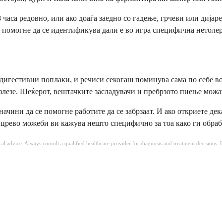
 часа редовно, или ако доаѓа заедно со гадење, грчеви или дијаре
а помогне да се идентификува дали е во игра специфична нетоле
 дигестивни поплаки, и речиси секогаш поминува сама по себе во
злезе. Шеќерот, вештачките засладувачи и пребрзото пиење можа
ачини да се помогне работите да се забрзаат. И ако откриете дека
о црево можеби ви кажува нешто специфично за тоа како ги обра
ical advice. Always consult a qualified healthcare provider for diagnosis and treatment decisions