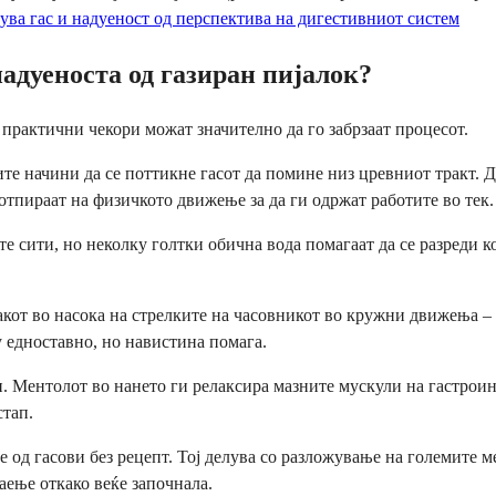
ува гас и надуеност од перспектива на дигестивниот систем
надуеноста од газиран пијалок?
у практични чекори можат значително да го забрзаат процесот.
е начини да се поттикне гасот да помине низ цревниот тракт. 
отпираат на физичкото движење за да ги одржат работите во тек.
те сити, но неколку голтки обична вода помагаат да се разреди 
от во насока на стрелките на часовникот во кружни движења – с
у едноставно, но навистина помага.
. Ментолот во нането ги релаксира мазните мускули на гастроин
стап.
е од гасови без рецепт. Тој делува со разложување на големите 
раење откако веќе започнала.