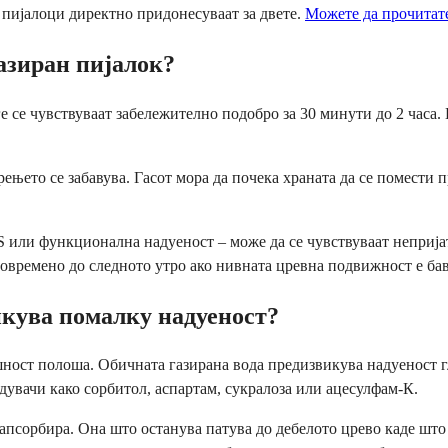
е пијалоци директно придонесуваат за двете.
Можете да прочитате
газиран пијалок?
е се чувствуваат забележително подобро за 30 минути до 2 часа. Г
ењето се забавува. Гасот мора да почека храната да се помести п
S или функционална надуеност – може да се чувствуваат непријат
повремено до следното утро ако нивната цревна подвижност е ба
икува помалку надуеност?
ушност полоша. Обичната газирана вода предизвикува надуеност г
дувачи како сорбитол, аспартам, сукралоза или ацесулфам-К.
 апсорбира. Она што останува патува до дебелото црево каде што