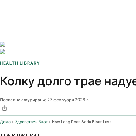
Benchmarks
Stories
FAQ
Sign up / Log in
HEALTH LIBRARY
Колку долго трае наду
Последно ажурирање
27 февруари 2026 г.
Дома
Здравствен Блог
How Long Does Soda Bloat Last