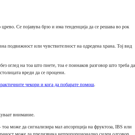
црево. Се појавува брзо и има тенденција да се решава во рок
авна подвижност или чувствителност на одредена храна. Тој вид
ез оглед на тоа што пиете, тоа е поинаков разговор што треба да
столицата вреди да се процени.
практичните чекори и кога да побарате помош
.
жуваат внимание.
– тоа може да сигнализира мал апсорпција на фруктоза, IBS или
зираност може да предизвика непропорционално силен одговор.