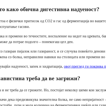
сто како обична дигестивна надуеност?
 тоа е физички притисок од CO2 и гас од ферментација во вашето 
 испуштање гасови.
ака и промени во течностите, воспаление на ѕидот на цревата, б
 може да потрае подолго – понекогаш цел ден.
 газиран пијалок или газираност, и се случува повеќето денови б
жена со болка, неправилни навики на столицата или промени во 
вајќи надуеност, запек и хидратација,
овој преглед ги покрива 
навистина треба да ве загрижи?
 и не треба да се грижите. Но, постојат неколку шеми кои заслу
начи дека предизвикува значителна болка, не само непријатност 
 состојби, дури и мала количина на ферментирачки шеќер или га