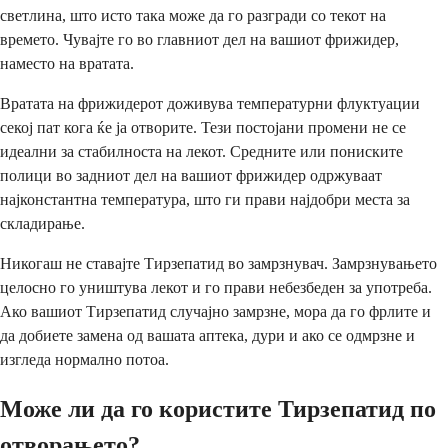
светлина, што исто така може да го разгради со текот на
времето. Чувајте го во главниот дел на вашиот фрижидер,
наместо на вратата.
Вратата на фрижидерот доживува температурни флуктуации
секој пат кога ќе ја отворите. Тези постојани промени не се
идеални за стабилноста на лекот. Средните или пониските
полици во задниот дел на вашиот фрижидер одржуваат
најконстантна температура, што ги прави најдобри места за
складирање.
Никогаш не ставајте Тирзепатид во замрзнувач. Замрзнувањето
целосно го уништува лекот и го прави небезбеден за употреба.
Ако вашиот Тирзепатид случајно замрзне, мора да го фрлите и
да добиете замена од вашата аптека, дури и ако се одмрзне и
изгледа нормално потоа.
Може ли да го користите Тирзепатид по
отворањето?