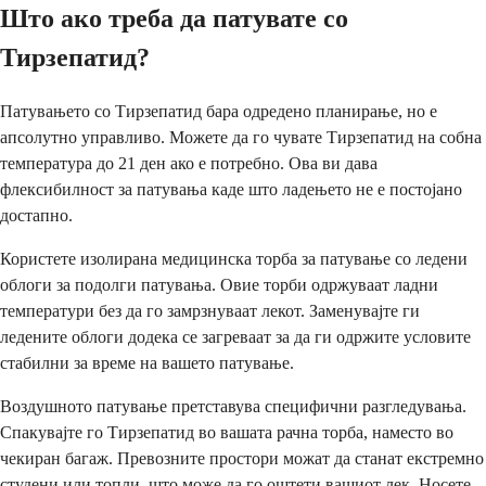
Што ако треба да патувате со
Тирзепатид?
Патувањето со Тирзепатид бара одредено планирање, но е
апсолутно управливо. Можете да го чувате Тирзепатид на собна
температура до 21 ден ако е потребно. Ова ви дава
флексибилност за патувања каде што ладењето не е постојано
достапно.
Користете изолирана медицинска торба за патување со ледени
облоги за подолги патувања. Овие торби одржуваат ладни
температури без да го замрзнуваат лекот. Заменувајте ги
ледените облоги додека се загреваат за да ги одржите условите
стабилни за време на вашето патување.
Воздушното патување претставува специфични разгледувања.
Спакувајте го Тирзепатид во вашата рачна торба, наместо во
чекиран багаж. Превозните простори можат да станат екстремно
студени или топли, што може да го оштети вашиот лек. Носете