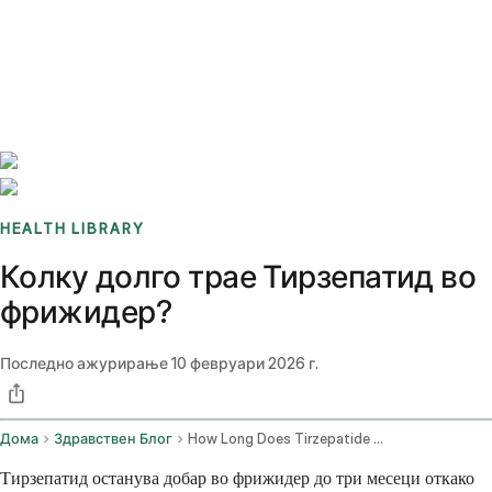
Benchmarks
Stories
FAQ
Sign up / Log in
HEALTH LIBRARY
Колку долго трае Тирзепатид во
фрижидер?
Последно ажурирање
10 февруари 2026 г.
Дома
Здравствен Блог
How Long Does Tirzepatide Last In The Fridge
Тирзепатид останува добар во фрижидер до три месеци откако