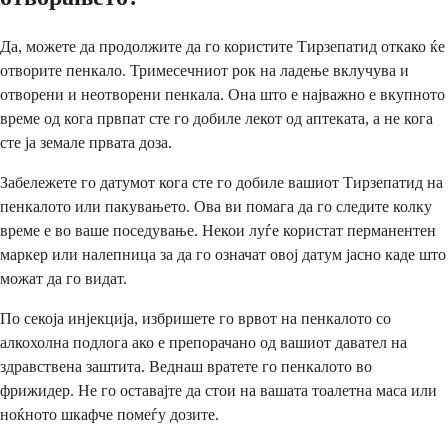
Да, можете да продолжите да го користите Тирзепатид откако ќе
отворите пенкало. Тримесечниот рок на ладење вклучува и
отворени и неотворени пенкала. Она што е најважно е вкупното
време од кога првпат сте го добиле лекот од аптеката, а не кога
сте ја земале првата доза.
Забележете го датумот кога сте го добиле вашиот Тирзепатид на
пенкалото или пакувањето. Ова ви помага да го следите колку
време е во ваше поседување. Некои луѓе користат перманентен
маркер или налепница за да го означат овој датум јасно каде што
можат да го видат.
По секоја инјекција, избришете го врвот на пенкалото со
алкохолна подлога ако е препорачано од вашиот давател на
здравствена заштита. Веднаш вратете го пенкалото во
фрижидер. Не го оставајте да стои на вашата тоалетна маса или
ноќното шкафче помеѓу дозите.