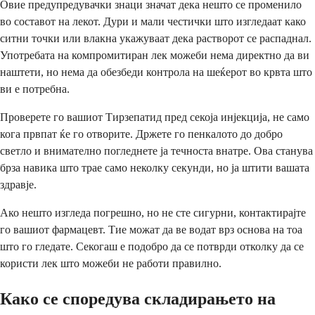
Овие предупредувачки знаци значат дека нешто се променило
во составот на лекот. Дури и мали честички што изгледаат како
ситни точки или влакна укажуваат дека растворот се распаднал.
Употребата на компромитиран лек можеби нема директно да ви
наштети, но нема да обезбеди контрола на шеќерот во крвта што
ви е потребна.
Проверете го вашиот Тирзепатид пред секоја инјекција, не само
кога првпат ќе го отворите. Држете го пенкалото до добро
светло и внимателно погледнете ја течноста внатре. Ова станува
брза навика што трае само неколку секунди, но ја штити вашата
здравје.
Ако нешто изгледа погрешно, но не сте сигурни, контактирајте
го вашиот фармацевт. Тие можат да ве водат врз основа на тоа
што го гледате. Секогаш е подобро да се потврди отколку да се
користи лек што можеби не работи правилно.
Како се споредува складирањето на