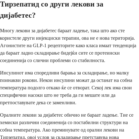
Тирзепатид со други лекови за
дијабетес?
Многу лекови за дијабетес бараат ладење, така што ако сте
користеле други инјекциски терапии, ова не е нова територија.
Агонистите на GLP-1 рецепторите како класа имаат тенденција
да бараат ладно складирање бидејќи сите се протеински
соединенија со слични проблеми со стабилноста.
Инсулинот има споредливи барања за складирање, но малку
поинакви рокови. Некои инсулини можат да останат на собна
температура подолго откако ќе се отворат. Секој лек има свои
специфични насоки што не треба да ги мешате или да
претпоставувате дека се заменливи.
Оралните лекови за дијабетес обично не бараат ладење. Тие се
хемиски различни соединенија со постабилни структури на
собна температура. Ако преминувате од орални лекови на
Тирзепатид, овој услов за складирање претставува нова