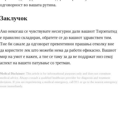
одговорност во вашата рутина.
Заклучок
Ако некогаш се чувствувате несигурни дали вашиот Тирзепатид
е правилно складиран, обратете се до вашиот здравствен тим.
Тие би сакале да одговорат превентивни прашања отколку вие
да користите лек што можеби нема да работи ефикасно. Вашиот
мир на умот е важен, а тие се таму за да ве поддржат низ секој
аспект на вашето патување со третман.
Medical Disclaimer:
This article is for informational purposes only and does not constitute
medical advice. Always consult a qualified healthcare provider for diagnosis and treatment
decisions. If you are experiencing a medical emergency, call 911 or go to the nearest emergency
room immediately.