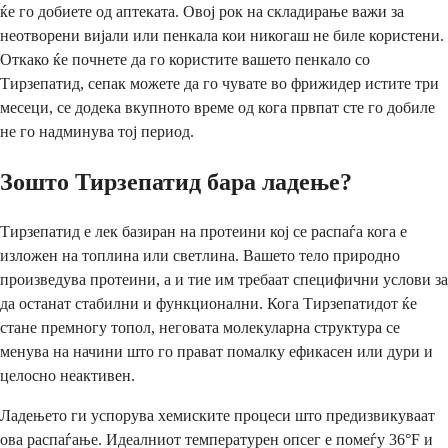
ќе го добиете од аптеката. Овој рок на складирање важи за
неотворени вијали или пенкала кои никогаш не биле користени.
Откако ќе почнете да го користите вашето пенкало со
Тирзепатид, сепак можете да го чувате во фрижидер истите три
месеци, се додека вкупното време од кога првпат сте го добиле
не го надминува тој период.
Зошто Тирзепатид бара ладење?
Тирзепатид е лек базиран на протеини кој се распаѓа кога е
изложен на топлина или светлина. Вашето тело природно
произведува протеини, а и тие им требаат специфични услови за
да останат стабилни и функционални. Кога Тирзепатидот ќе
стане премногу топол, неговата молекуларна структура се
менува на начини што го прават помалку ефикасен или дури и
целосно неактивен.
Ладењето ги успорува хемиските процеси што предизвикуваат
ова распаѓање. Идеалниот температурен опсег е помеѓу 36°F и