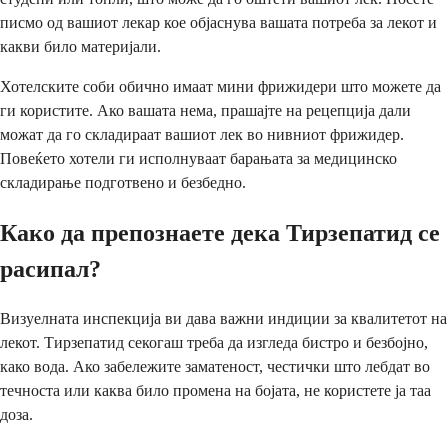
писмо од вашиот лекар кое објаснува вашата потреба за лекот и
какви било материјали.
Хотелските соби обично имаат мини фрижидери што можете да
ги користите. Ако вашата нема, прашајте на рецепција дали
можат да го складираат вашиот лек во нивниот фрижидер.
Повеќето хотели ги исполнуваат барањата за медицинско
складирање подготвено и безбедно.
Како да препознаете дека Тирзепатид се
расипал?
Визуелната инспекција ви дава важни индиции за квалитетот на
лекот. Тирзепатид секогаш треба да изгледа бистро и безбојно,
како вода. Ако забележите заматеност, честички што лебдат во
течноста или каква било промена на бојата, не користете ја таа
доза.