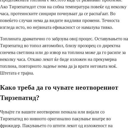
Ако Тирзепатидот стои на собна температура повеќе од неколку
часа, протеинските синџири почнуваат да се распаѓаат. Во
повеќето случаи нема да видите видливи промени. Течноста
изгледа исто, но нејзината ефикасност се намалува тивко.
Топлината драматично го забрзува овој процес. Оставувањето на
Тирзепатид во топол автомобил, близу прозорец со директна
сончева светлина или до извор на топлина може да го расипе за
неколку часа. Откако лекот ќе биде изложен на прекумерна
топлина, повторното ладење нема да ја врати неговата моќ.
Штетата е трајна.
Како треба да го чувате неотворениот
Тирзепатид?
Чувајте ги вашите неотворени пенкала или вијали со
Тирзепатид во нивното оригинално пакување внатре во
фрижидер. Пакувањето го штити лекот од изложеност на