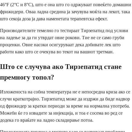
46°F (2°C и 8°C), што е она што го одржуваат повеќето домашни
фрижидери. Оваа ладна средина ја зачувува моќта на лекот, така
што секоја доза ја дава наменетата терапевтска ефект.
Производителите темелно го тестираат Тирзепатид под услови
на ладење за да ги утврдат овие рокови. Тие не се само груби
проценки. Овие насоки осигуруваат дека добивате лек што
работи како што се очекува во текот на вашиот третман.
Што се случува ако Тирзепатид стане
премногу топол?
Изложеноста на собна температура не е непосредна криза ако се
случи краткотрајно. Тирзепатид може да издржи да биде надвор
од фрижидер за кратки периоди за време на нормална употреба.
Можеби ќе го извадите за инјекција, и тоа е сосема во ред се
додека го враќате на ладно складирање потоа.
Продолжената топлина е местото каде се развиваат проблеми.