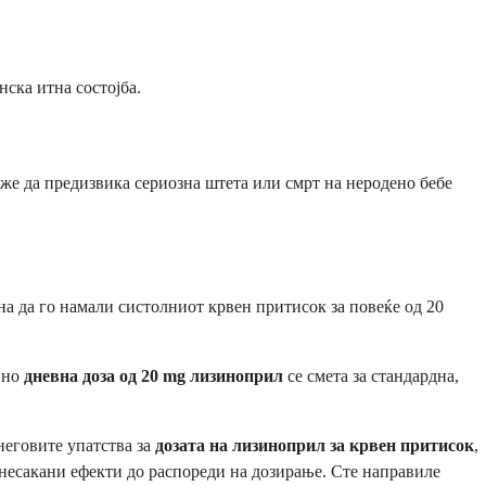
ска итна состојба.
же да предизвика сериозна штета или смрт на неродено бебе
а да го намали систолниот крвен притисок за повеќе од 20
 но
дневна доза од 20 mg лизиноприл
се смета за стандардна,
неговите упатства за
дозата на лизиноприл за крвен притисок
,
 несакани ефекти до распореди на дозирање. Сте направиле