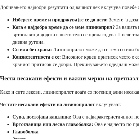
Добивањето најдобри резултати од вашиот лек вклучува повеќе о
Изберете време и придржувајте се до него:
Земете ја доза
Кога е најдобро време да се земе лизиноприл?
За вашата 
вртоглавици додека вашето тело се прилагодува. После тоа,
дневна рутина.
Со или без храна:
Лизиноприлот може да се зема со или без
Конзистентноста е се:
Високиот крвен притисок често е со
крвниот притисок се добри. Прекинувањето одеднаш може
Чести несакани ефекти и важни мерки на претпазл
Како и сите лекови, лизиноприлот доаѓа со потенцијални несакан
Честите
несакани ефекти на лизиноприлот
вклучуваат:
Сува, постојана кашлица:
Ова е најкарактеристичниот не
Вртоглавица или лесна главоболка:
Ова е најчесто по пр
Главоболка