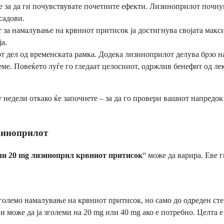
е за да ги почувствувате почетните ефекти. Лизиноприлот почнува
садови.
 за намалување на крвниот притисок ја достигнува својата макси
а.
т дел од временската рамка. Додека лизиноприлот делува брзо на
. Повеќето луѓе го гледаат целосниот, одржлив бенефит од леко
 недели откако ќе започнете – за да го провери вашиот напредок
зиноприлот
ли 20 mg лизиноприл крвниот притисок
“ може да варира. Еве 
големо намалување на крвниот притисок, но само до одреден сте
 и може да ја зголеми на 20 mg или 40 mg ако е потребно. Целта е 