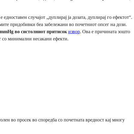
 едноставен случајот „дуплирај ја дозата, дуплирај го ефектот“.
емите придобивки беа забележани во почетниот опсег на дози.
 mmHg во систолниот притисок
извор
. Ова е причината зошто
т со минимални несакани ефекти.
ен во просек во споредба со почетната вредност кај многу