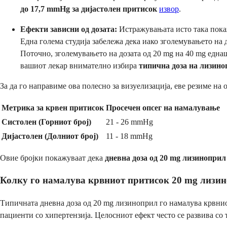
до 17,7 mmHg за дијастолен притисок
извор
.
Ефекти зависни од дозата:
Истражувањата исто така покажу
Една голема студија забележа дека иако зголемувањето на 
Поточно, зголемувањето на дозата од 20 mg на 40 mg едн
вашиот лекар внимателно избира
типична доза на лизино
За да го направиме ова полесно за визуелизација, еве резиме на
Метрика за крвен притисок
Просечен опсег на намалување
Систолен (Горниот број)
21 - 26 mmHg
Дијастолен (Долниот број)
11 - 18 mmHg
Овие бројки покажуваат дека
дневна доза од 20 mg лизиноприл
Колку го намалува крвниот притисок 20 mg лизи
Типичната дневна доза од 20 mg лизиноприл го намалува крвнио
пациенти со хипертензија. Целосниот ефект често се развива со те