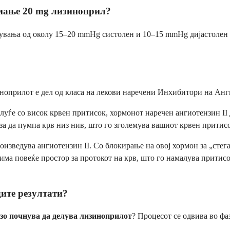
емање 20 mg лизиноприл?
увања од околу 15–20 mmHg систолен и 10–15 mmHg дијастолен в
зиноприлот е дел од класа на лекови наречени Инхибитори на А
уѓе со висок крвен притисок, хормонот наречен ангиотензин II де
 за да пумпа крв низ нив, што го зголемува вашиот крвен притис
изведува ангиотензин II. Со блокирање на овој хормон за „сте
има повеќе простор за протокот на крв, што го намалува притисок
дите резултати?
зо почнува да делува лизиноприлот
? Процесот се одвива во фа