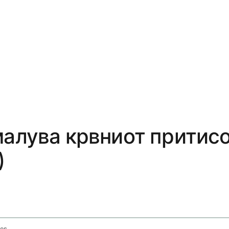
малува крвниот притис
)
How Much Will 20 Mg Lisinopril Lower Blood Pressure