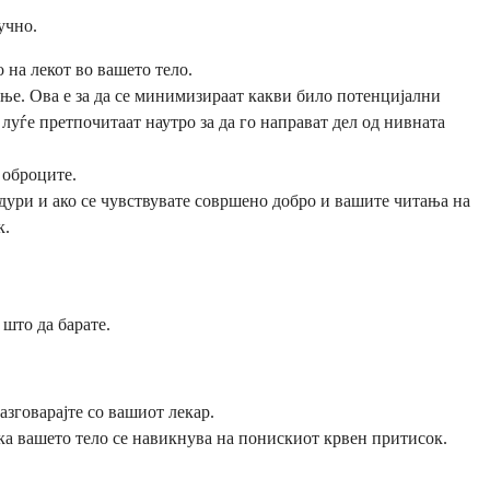
учно.
о на лекот во вашето тело.
ење. Ова е за да се минимизираат какви било потенцијални
 луѓе претпочитаат наутро за да го направат дел од нивната
 оброците.
дури и ако се чувствувате совршено добро и вашите читања на
к.
 што да барате.
зговарајте со вашиот лекар.
ека вашето тело се навикнува на понискиот крвен притисок.