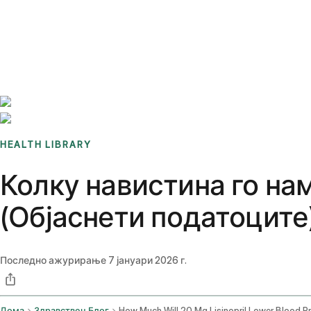
Benchmarks
Stories
FAQ
Sign up / Log in
HEALTH LIBRARY
Колку навистина го на
(Објаснети податоците
Последно ажурирање
7 јануари 2026 г.
Дома
Здравствен Блог