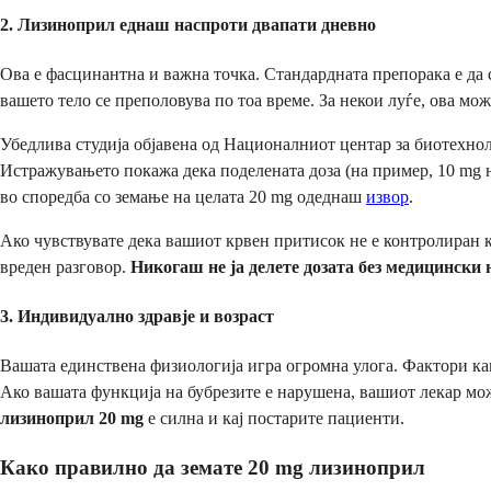
2. Лизиноприл еднаш наспроти двапати дневно
Ова е фасцинантна и важна точка. Стандардната препорака е да 
вашето тело се преполовува по тоа време. За некои луѓе, ова мо
Убедлива студија објавена од Националниот центар за биотехно
Истражувањето покажа дека поделената доза (на пример, 10 mg н
во споредба со земање на целата 20 mg одеднаш
извор
.
Ако чувствувате дека вашиот крвен притисок не е контролиран к
вреден разговор.
Никогаш не ја делете дозата без медицински 
3. Индивидуално здравје и возраст
Вашата единствена физиологија игра огромна улога. Фактори как
Ако вашата функција на бубрезите е нарушена, вашиот лекар мож
лизиноприл 20 mg
е силна и кај постарите пациенти.
Како правилно да земате 20 mg лизиноприл