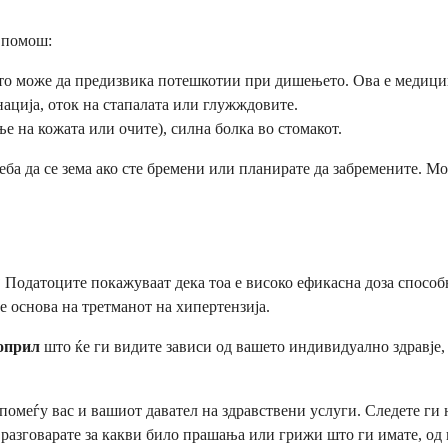
 помош:
што може да предизвика потешкотии при дишењето. Ова е медицин
ција, оток на стапалата или глужждовите.
 на кожата или очите), силна болка во стомакот.
а да се зема ако сте бремени или планирате да забремените. Мо
?
Податоците покажуваат дека тоа е високо ефикасна доза способн
е основа на третманот на хипертензија.
ноприл
што ќе ги видите зависи од вашето индивидуално здравје,
помеѓу вас и вашиот давател на здравствени услуги. Следете ги 
а разговарате за какви било прашања или грижи што ги имате, од