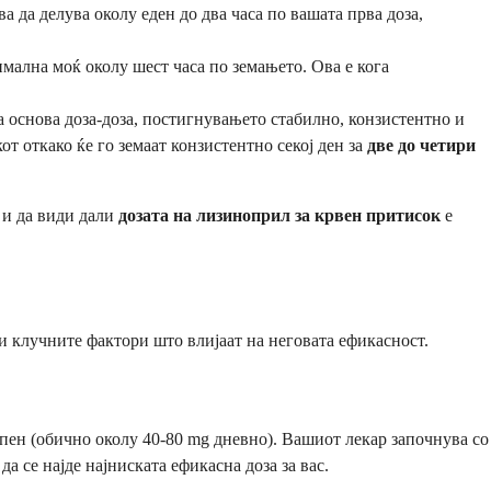
 да делува околу еден до два часа по вашата прва доза,
мална моќ околу шест часа по земањето. Ова е кога
 основа доза-доза, постигнувањето стабилно, конзистентно и
т откако ќе го земаат конзистентно секој ден за
две до четири
 и да види дали
дозата на лизиноприл за крвен притисок
е
ги клучните фактори што влијаат на неговата ефикасност.
пен (обично околу 40-80 mg дневно). Вашиот лекар започнува со
да се најде најниската ефикасна доза за вас.