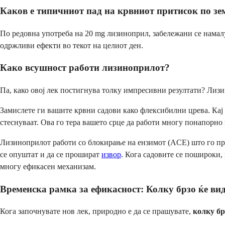
Каков е типичниот пад на крвниот притисок по з
По редовна употреба на 20 mg лизиноприл, забележани се намал
одржливи ефекти во текот на целиот ден.
Како всушност работи лизиноприлот?
Па, како овој лек постигнува толку импресивни резултати? Ли
Замислете ги вашите крвни садови како флексибилни црева. Кај л
стеснуваат. Ова го тера вашето срце да работи многу понапорно
Лизиноприлот работи со блокирање на ензимот (ACE) што го про
се опуштат и да се прошират
извор
. Кога садовите се пошироки, 
многу ефикасен механизам.
Временска рамка за ефикасност: Колку брзо ќе ви
Кога започнувате нов лек, природно е да се прашувате,
колку бр