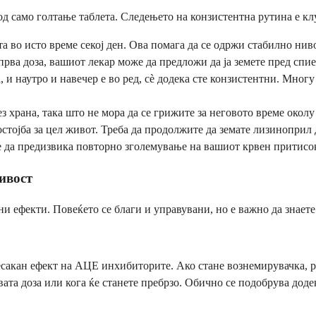
д само голтање таблета. Следењето на конзистентна рутина е кл
та во исто време секој ден. Ова помага да се одржи стабилно нив
прва доза, вашиот лекар може да предложи да ја земете пред спи
 и наутро и навечер е во ред, сè додека сте конзистентни. Многу
 храна, така што не мора да се грижите за неговото време околу
стојба за цел живот. Треба да продолжите да земате лизиноприл 
 да предизвика повторно зголемување на вашиот крвен притисо
ивост
и ефекти. Повеќето се благи и управувани, но е важно да знаете
сакан ефект на АЦЕ инхибиторите. Ако стане вознемирувачка, ра
вата доза или кога ќе станете пребрзо. Обично се подобрува дод