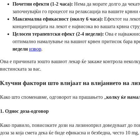
Почетни ефекти (1-2 часа):
Нема да морате долго да чекат
започнувајќи го процесот на релаксација на вашите крвни 
Максимална ефикасност (околу 6 часа):
Ефектот на лекот
концентрацијата на лекот е највисока во вашата крвна струј
Целосен терапевтски ефект (2-4 недели):
Ова е најважнио
оптимално намалување на вашиот крвен притисок бара време
недели
извор
.
Ова е причината зошто вашиот лекар ќе закаже контрола неколку
вистинската за вас.
Клучни фактори што влијаат на влијанието на ли
Како што споменавме, одговорот на прашањето „
колку ќе нама
1. Однос доза-одговор
Како правило, повисоките дози на лизиноприл доведуваат до по
доза за која смета дека ќе биде ефикасна и безбедна, често 10 mg,