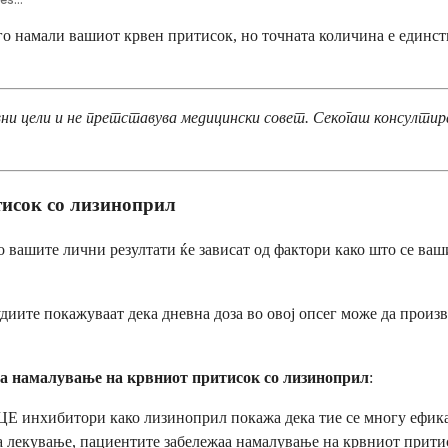
о намали вашиот крвен притисок, но точната количина е единстве
 цели и не претставува медицински совет. Секогаш консултирај
тисок со лизиноприл
о вашите лични резултати ќе зависат од фактори како што се ваш
иите покажуваат дека дневна доза во овој опсег може да произв
за намалување на крвниот притисок со лизиноприл
:
ЦЕ инхибитори како лизиноприл покажа дека тие се многу ефика
а лекување, пациентите забележаа намалување на крвниот прити