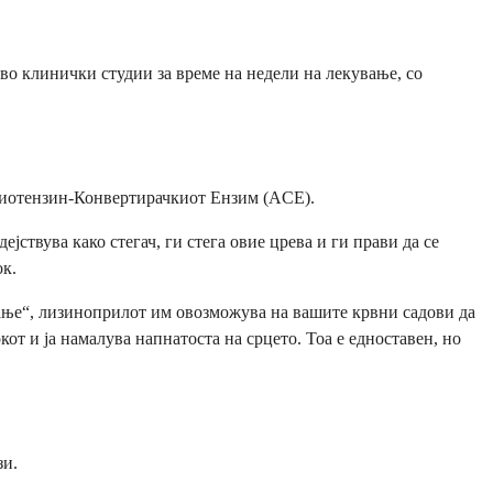
о клинички студии за време на недели на лекување, со
нгиотензин-Конвертирачкиот Ензим (ACE).
јствува како стегач, ги стега овие црева и ги прави да се
ок.
гање“, лизиноприлот им овозможува на вашите крвни садови да
от и ја намалува напнатоста на срцето. Тоа е едноставен, но
зи.