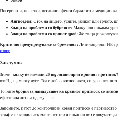
Замор
Посериозни, но ретки, несакани ефекти бараат итна медицинска
Ангиоедем:
Оток на лицето, усните, јазикот или грлото, 
Знаци на проблеми со бубрезите:
Малку или никаква урина
Знаци на проблеми со црниот дроб:
Жолтица (пожолтување
Критично предупредување за бременост:
Лизиноприлот НЕ треб
извор
.
Заклучок
Значи,
колку ќе намали 20 mg лизиноприл крвниот притисок
mmHg кај многу луѓе. Тоа е добро воспоставен, сигурен лек што 
Точните
бројки за намалување на крвниот притисок со лизи
ефективна доза за одржување.
Запомнете, патот до контролиран крвен притисок е партнерство 
земајте го вашиот лек конзистентно и никогаш не се двоумете д