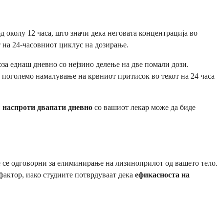
 околу 12 часа, што значи дека неговата концентрација во
т на 24-часовниот циклус на дозирање.
за еднаш дневно со нејзино делење на две помали дози.
 поголемо намалување на крвниот притисок во текот на 24 часа
 наспроти двапати дневно
со вашиот лекар може да биде
е се одговорни за елиминирање на лизиноприлот од вашето тело.
 фактор, иако студиите потврдуваат дека
ефикасноста на