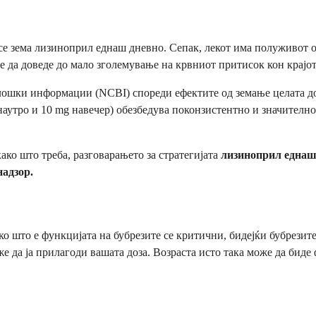
се зема лизиноприл еднаш дневно. Сепак, лекот има полуживот од
же да доведе до мало зголемување на крвниот притисок кон крајо
лошки информации (NCBI) спореди ефектите од земање целата до
аутро и 10 mg навечер) обезбедува поконзистентно и значително
ако што треба, разговарањето за стратегијата
лизиноприл еднаш
надзор.
о што е функцијата на бубрезите се критични, бидејќи бубрезит
е да ја прилагоди вашата доза. Возраста исто така може да биде