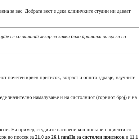
на за вас. Добрата вест е дека клиничките студии ни даваат
те се со вашиот лекар за какви било прашања во врска со
иот почетен крвен притисок, возраст и општо здравје, научните
еде значително намалување и на систолниот (горниот број) и на
сни. На пример, студиите насочени кон постари пациенти со
сок во просек за
21,0 до 26,1 mmHg за систолен притисок
и
11,1