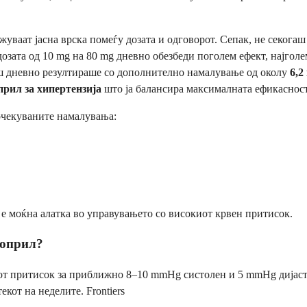
ваат јасна врска помеѓу дозата и одговорот. Сепак, не секогаш е
дозата од 10 mg на 80 mg дневно обезбеди поголем ефект, најгол
аш дневно резултираше со дополнително намалување од околу
6,2
прил за хипертензија
што ја балансира максималната ефикаснос
 очекуваните намалувања:
е моќна алатка во управувањето со високиот крвен притисок.
ноприл?
т притисок за приближно 8–10 mmHg систолен и 5 mmHg дијастол
кот на неделите. Frontiers