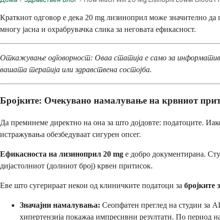
Краткиот одговор е дека 20 mg лизиноприл може значително да г
многу јасна и охрабрувачка слика за неговата ефикасност.
Откажување одговорност: Оваа статија е само за информативни
вашата терапија или здравствена состојба.
Бројките: Очекувано намалување на крвниот при
Да преминеме директно на она за што дојдовте: податоците. Иак
истражувања обезбедуваат сигурен опсег.
Ефикасноста на лизиноприл 20 mg
е добро документирана. Студ
дијастолниот (долниот број) крвен притисок.
Еве што сугерираат некои од клиничките податоци за
бројките 
Значајни намалувања:
Сеопфатен преглед на студии за А
хипертензија покажаа импресивни резултати. По период н