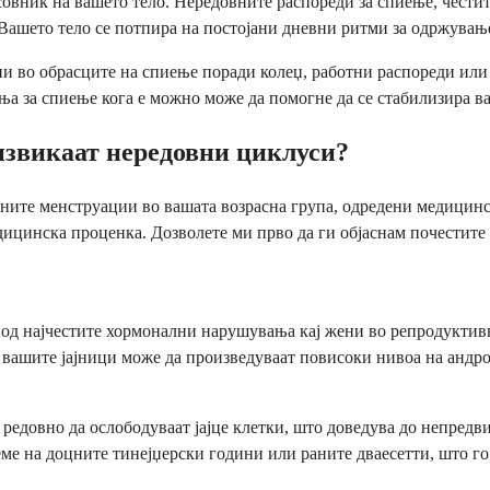
овник на вашето тело. Нередовните распореди за спиење, честит
Вашето тело се потпира на постојани дневни ритми за одржувањ
ни во обрасците на спиење поради колеџ, работни распореди ил
 за спиење кога е можно може да помогне да се стабилизира ваш
извикаат нередовни циклуси?
вните менструации во вашата возрасна група, одредени медицинс
дицинска проценка. Дозволете ми прво да ги објаснам почестите 
од најчестите хормонални нарушувања кај жени во репродуктивна
вашите јајници може да произведуваат повисоки нивоа на андро
редовно да ослободуваат јајце клетки, што доведува до непредв
еме на доцните тинејџерски години или раните дваесетти, што го