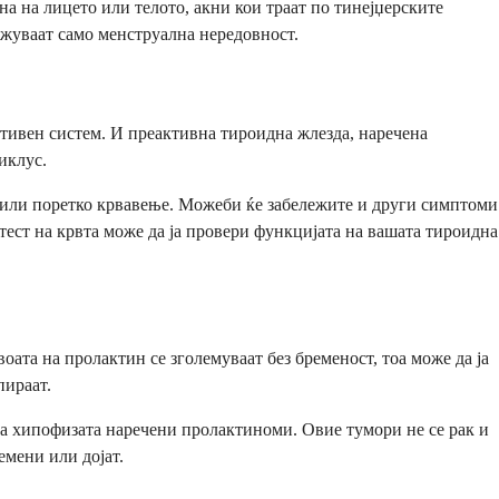
а на лицето или телото, акни кои траат по тинејџерските
ежуваат само менструална нередовност.
тивен систем. И преактивна тироидна жлезда, наречена
иклус.
или поретко крвавење. Можеби ќе забележите и други симптоми
тест на крвта може да ја провери функцијата на вашата тироидна
оата на пролактин се зголемуваат без бременост, тоа може да ја
пираат.
а хипофизата наречени пролактиноми. Овие тумори не се рак и
емени или дојат.