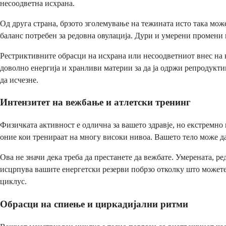
несоодветна исхрана.
Од друга страна, брзото зголемување на тежината исто така мо
баланс потребен за редовна овулација. Дури и умерени промени
Рестриктивните обрасци на исхрана или несоодветниот внес на к
доволно енергија и хранливи материи за да ја одржи репродукти
да исчезне.
Интензитет на вежбање и атлетски тренинг
Физичката активност е одлична за вашето здравје, но екстремно
оние кои тренираат на многу високи нивоа. Вашето тело може да
Ова не значи дека треба да престанете да вежбате. Умерената, р
исцрпува вашите енергетски резерви побрзо отколку што можете
циклус.
Обрасци на спиење и циркадијални ритми