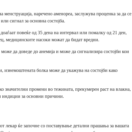
на менструација, наречено аменореа, заслужува проценка за да се
или сигнал за основна состојба.
оаѓаат повеќе од 35 дена на интервал или помалку од 21 ден,
ец, медицинските насоки можат да бидат вредни.
 може да доведе до анемија и може да сигнализира состојби кои
и, изнемоштената болка може да укажува на состојби како
 значителни промени во тежината, прекумерен раст на влакна,
ни индиции за основни причини.
от лекар ќе започне со поставување детални прашања за вашата