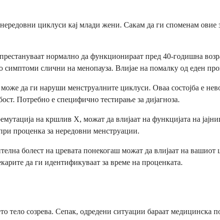
т нередовни циклуси кај млади жени. Сакам да ги споменам овие
 престануваат нормално да функционираат пред 40-годишна возрас
о симптоми слични на менопауза. Влијае на помалку од еден про
може да ги наруши менструалните циклуси. Оваа состојба е нев
ост. Потребно е специфично тестирање за дијагноза.
емутација на кршлив Х, можат да влијаат на функцијата на јајни
 при проценка за нередовни менструации.
ителна болест на цревата понекогаш можат да влијаат на вашиот 
карите да ги идентификуваат за време на проценката.
о тело созрева. Сепак, одредени ситуации бараат медицинска по