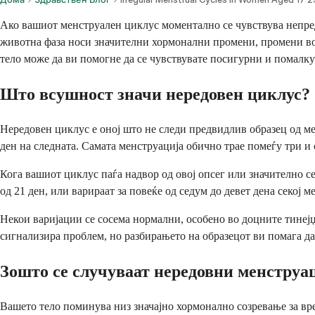
Ако вашиот менструален циклус моментално се чувствува непред
животна фаза носи значителни хормонални промени, промени во 
тело може да ви помогне да се чувствувате посигурни и помалку
Што всушност значи нередовен циклус?
Нередовен циклус е оној што не следи предвидлив образец од ме
ден на следната. Самата менструација обично трае помеѓу три и 
Кога вашиот циклус паѓа надвор од овој опсег или значително се
од 21 ден, или варираат за повеќе од седум до девет дена секој
Некои варијации се сосема нормални, особено во доцните тинејџ
сигнализира проблем, но разбирањето на образецот ви помага да 
Зошто се случуваат нередовни менструац
Вашето тело поминува низ значајно хормонално созревање за вр