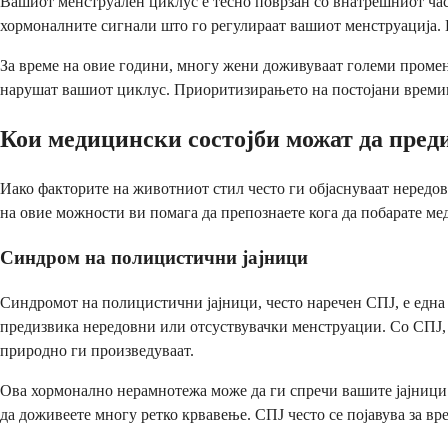
Вашиот менструален циклус е тесно поврзан со внатрешниот час
хормоналните сигнали што го регулираат вашиот менструација. 
За време на овие години, многу жени доживуваат големи проме
нарушат вашиот циклус. Приоритизирањето на постојани времиња
Кои медицински состојби можат да пред
Иако факторите на животниот стил често ги објаснуваат нередо
на овие можности ви помага да препознаете кога да побарате ме
Синдром на полицистични јајници
Синдромот на полицистични јајници, често наречен СПЈ, е една 
предизвика нередовни или отсуствувачки менструации. Со СПЈ, 
природно ги произведуваат.
Ова хормонално нерамнотежа може да ги спречи вашите јајници 
да доживеете многу ретко крвавење. СПЈ често се појавува за вр