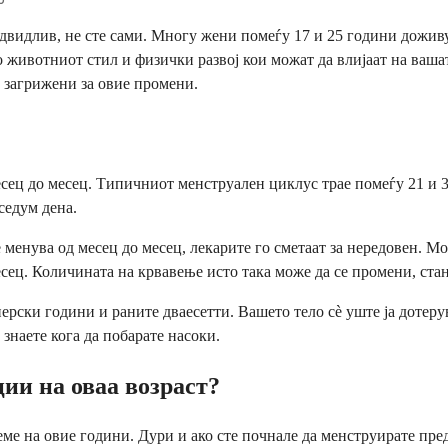
видлив, не сте сами. Многу жени помеѓу 17 и 25 години доживу
животниот стил и физички развој кои можат да влијаат на вашат
 загрижени за овие промени.
сец до месец. Типичниот менструален циклус трае помеѓу 21 и 3
седум дена.
 менува од месец до месец, лекарите го сметаат за нередовен. М
 месец. Количината на крвавење исто така може да се промени, ст
ерски години и раните дваесетти. Вашето тело сè уште ја дотер
знаете кога да побарате насоки.
ии на оваа возраст?
еме на овие години. Дури и ако сте почнале да менструирате пр