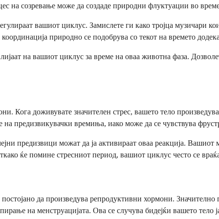
оцес на созревање може да создаде природни флуктуации во време
 регулираат вашиот циклус. Замислете ги како тројца музичари к
 координација природно се подобрува со текот на времето додек
лијаат на вашиот циклус за време на оваа животна фаза. Дозволе
ни. Кога доживувате значителен стрес, вашето тело произведува
ме на предизвикувачки времиња, иако може да се чувствува фруст
мејни предизвици можат да ја активираат оваа реакција. Вашиот
како ќе помине стресниот период, вашиот циклус често се враќа
 постојано да произведува репродуктивни хормони. Значително г
ирање на менструацијата. Ова се случува бидејќи вашето тело ј