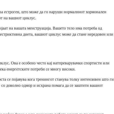
ува естроген, што може да го наруши нормалниот хормонален
от на вашиот циклус.
ијаат на вашата менструација. Вашето тело има потреба од
рестриктивна диета, вашиот циклус може да стане нередовен или
клус. Ова е особено често кај натпреварувачки спортисти или
ека енергетските потреби се многу високи.
ста се појавува кога тренингот станува толку интензивен што ги
 со доволно одмор и исхрана помага да се заштити вашиот