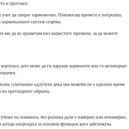
то и протокот.
ои учат да свират хармонично. Понекогаш времето е погрешно,
а хормоналниот систем созрева.
те ми да ве прошетам низ најчестите причини, за да можете
 кортизол, што може да ги наруши хормоните кои го активираат
рирачки.
 мозок суштински одлучува дека ова можеби не е идеално време
 на претходниот образец.
убење на тежината, без разлика дали е намерно или ненамерно,
а штеди енергијата за основни функции кога забележува