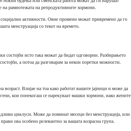
е ноќни будења или сменската работа можат да ги нарушат
е на рамнотежата на репродуктивните хормони.
и социјални активности. Овие промени можат привремено да го
ата менструација со текот на времето.
ки состојби исто така можат да бидат одговорни. Разбирањето
состојби, а потоа да разговарам за некои поретки можности.
 возраст. Влијае на тоа како работат вашите јајници и може да
гени, кои понекогаш се нарекуваат машки хормони, иако жените
идливи циклуси. Може да поминат месеци без менструација, или
 прави ова особено релевантно за вашата возрасна група.