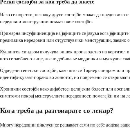
Ретки состојби за кои треба да знаете
Иако се поретки, неколку други состојби можат да предизвикаа
нередовни менструации немаат овие состојби.
Примарна инсуфициенција на јајниците се јавува кога јајниците
предизвика нередовни или отсуствувачки менструации, заедно с
Кушингов синдром вклучува вишок производство на кортизол и 
што се заоблено лице, лесно добивање модринки и мускулна слаб
Одредени генетски состојби, како што се Тарнер синдром или пр
идентификуваат порано во животот, но повремено се откриваат
Хронични состојби како дијабетес, целијачна болест или воспал
симптоми покрај менструалната нередовност, помагајќи им на ле
Кога треба да разговарате со лекар?
Многу нередовни циклуси се решаваат сами по себе додека вашет