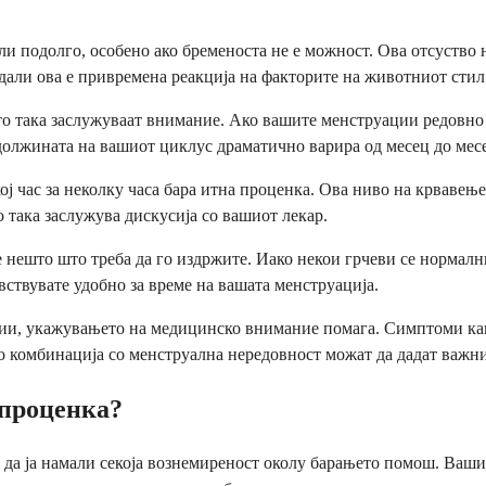
ли подолго, особено ако бременоста не е можност. Ова отсуство 
дали ова е привремена реакција на факторите на животниот стил 
о така заслужуваат внимание. Ако вашите менструации редовно д
 должината на вашиот циклус драматично варира од месец до мес
 час за неколку часа бара итна проценка. Ова ниво на крвавење
 така заслужува дискусија со вашиот лекар.
 нешто што треба да го издржите. Иако некои грчеви се нормалн
вствувате удобно за време на вашата менструација.
ии, укажувањето на медицинско внимание помага. Симптоми како
во комбинација со менструална нередовност можат да дадат важ
 проценка?
 да ја намали секоја вознемиреност околу барањето помош. Ваши