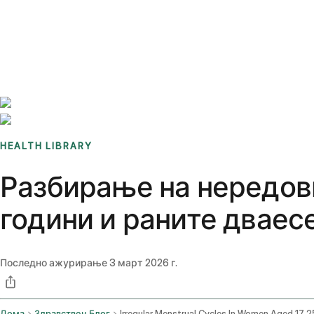
Benchmarks
Stories
FAQ
Sign up / Log in
HEALTH LIBRARY
Разбирање на нередов
години и раните дваес
Последно ажурирање
3 март 2026 г.
Дома
Здравствен Блог
Irregular Menstrual Cycles In Women Aged 17 2