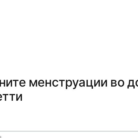
ните менструации во д
етти
5