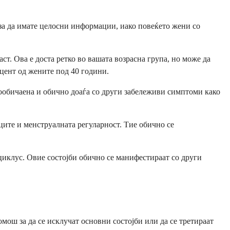
 за да имате целосни информации, иако повеќето жени со
т. Ова е доста ретко во вашата возрасна група, но може да
цент од жените под 40 години.
ообичаена и обично доаѓа со други забележиви симптоми како
ците и менструалната регуларност. Тие обично се
циклус. Овие состојби обично се манифестираат со други
мош за да се исклучат основни состојби или да се третираат