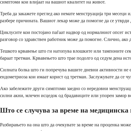
симптоми кои влијаат на вашиот квалитет на живот.
Треба да закажете преглед ако немате менструација три месеци и
разбере причината. Вашиот лекар може да помогне да се утврди 
Циклусите кои постојано паѓаат надвор од нормалниот опсег ист
разговор со здравствен работник може да помогне. Слично, ако
Тешкото крвавење што ги натопува влошките или тампоните секој
бараат третман. Крвавењето што трае подолго од седум дена исто
Силната болка што ги попречува вашите дневни активности не е
ендометриоза кои имаат корист од третман. Заслужувате да се чу
Ако забележите други симптоми заедно со нередовни менструац
силни акни, млечен исцедок од брадавиците или упорен замор 
Што се случува за време на медицинска
Разбирањето на она што да очекувате за време на проценка може