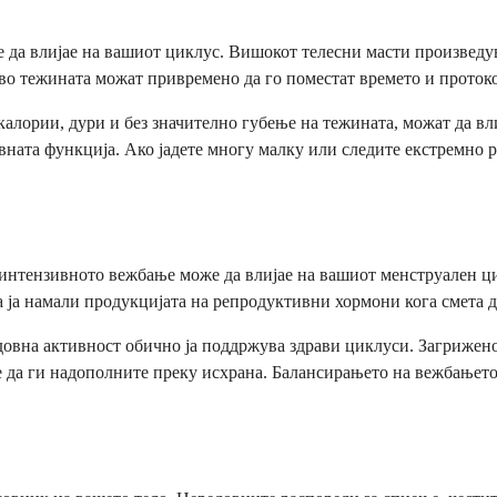
же да влијае на вашиот циклус. Вишокот телесни масти произвед
 во тежината можат привремено да го поместат времето и проток
алории, дури и без значително губење на тежината, можат да вл
вната функција. Ако јадете многу малку или следите екстремно 
 интензивното вежбање може да влијае на вашиот менструален ци
 ја намали продукцијата на репродуктивни хормони кога смета д
едовна активност обично ја поддржува здрави циклуси. Загрижено
 да ги надополните преку исхрана. Балансирањето на вежбањето