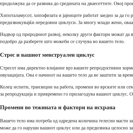
продолжува да се развива до средината на дваесеттите. Овој пр
Хипоталамусот, хипофизата и јајниците работат заедно за да го
предизвикувајќи нередовни циклуси. За многу млади жени, оваа
Надвор од природниот развој, неколку други фактори можат да в
подобро да разберете што можеби се случува во вашето тело.
Стрес и вашиот менструален циклус
Стресот има директно влијание врз вашите репродуктивни хормо
овулацијата. Ова е начинот на вашето тело да ве заштити за вре
Колеџ испити, транзиции на работа, промени во врските или се
за репродукција и привремено го прилагодува вашиот циклус. От
Промени во тежината и фактори на исхрана
Вашето тело има потреба од одредена количина телесни масти за
може да го наруши вашиот циклус или да предизвика целосно зап