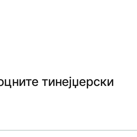
оцните тинејџерски