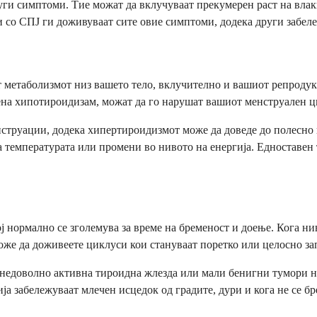
ги симптоми. Тие можат да вклучуваат прекумерен раст на влакн
 со СПЈ ги доживуваат сите овие симптоми, додека други забел
 метаболизмот низ вашето тело, вклучително и вашиот репродук
ена хипотироидизам, можат да го нарушат вашиот менструален ц
труации, додека хипертироидизмот може да доведе до полесно 
а температурата или промени во нивото на енергија. Едноставен 
 нормално се зголемува за време на бременост и доење. Кога нив
же да доживеете циклуси кои стануваат поретко или целосно за
 недоволно активна тироидна жлезда или мали бенигни тумори н
 забележуваат млечен исцедок од градите, дури и кога не се бр