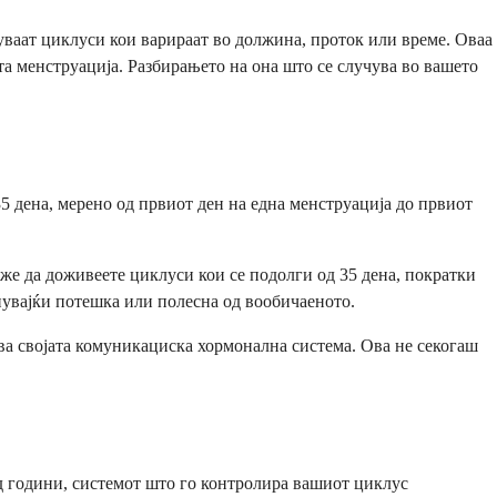
ваат циклуси кои варираат во должина, проток или време. Оваа
а менструација. Разбирањето на она што се случува во вашето
5 дена, мерено од првиот ден на една менструација до првиот
оже да доживеете циклуси кои се подолги од 35 дена, пократки
анувајќи потешка или полесна од вообичаеното.
ува својата комуникациска хормонална система. Ова не секогаш
ед години, системот што го контролира вашиот циклус