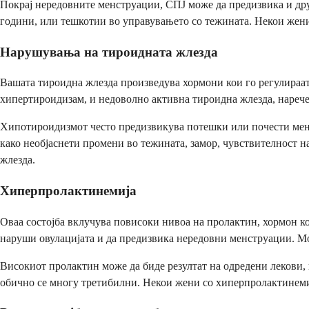
Покрај нередовните менструации, СПЈ може да предизвика и дру
години, или тешкотии во управувањето со тежината. Некои жени
Нарушувања на тироидната жлезда
Вашата тироидна жлезда произведува хормони кои го регулираат
хипертироидизам, и недоволно активна тироидна жлезда, нареч
Хипотироидизмот често предизвикува потешки или почести менс
како необјаснети промени во тежината, замор, чувствителност н
жлезда.
Хиперпролактинемија
Оваа состојба вклучува повисоки нивоа на пролактин, хормон кој
наруши овулацијата и да предизвика нередовни менструации. Мо
Високиот пролактин може да биде резултат на одредени лекови,
обично се многу третибилни. Некои жени со хиперпролактинемија