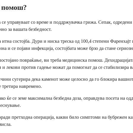
а помош?
а се управуваат со време и поддржувачка грижа. Сепак, одреден
но за вашата безбедност.
 итна состојба. Дури и ниска треска од 100,4 степени Фаренхајт
на и се појави инфекција, состојбата може брзо да стане сериозн
постојано повраќање, ви треба медицинска помош. Дехидрацијат
 лекови против гадење можат да помогнат да се стабилизира ва
ни сугерира дека каменот може целосно да го блокира вашиот у
е третира навремено.
ко ќе се земе максимална безбедна доза, оправдува посета на одд
леснување.
ради претходна операција, какви било симптоми на бубрежен кам
мисла.