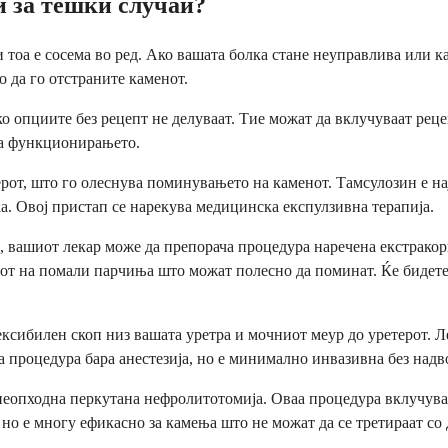
и за тешки случаи?
 тоа е сосема во ред. Ако вашата болка стане неуправлива или 
о да го отстраните каменот.
 опциите без рецепт не делуваат. Тие можат да вклучуваат рец
ва функционирањето.
ерот, што го олеснува поминувањето на каменот. Тамсулозин е н
а. Овој пристап се нарекува медицинска експулзивна терапија.
 вашиот лекар може да препорача процедура наречена екстракор
нот на помали парчиња што можат полесно да поминат. Ќе бидете 
лексибилен скоп низ вашата уретра и мочниот меур до уретерот. 
а процедура бара анестезија, но е минимално инвазивна без над
еопходна перкутана нефролитотомија. Оваа процедура вклучува 
 но е многу ефикасно за камења што не можат да се третираат со