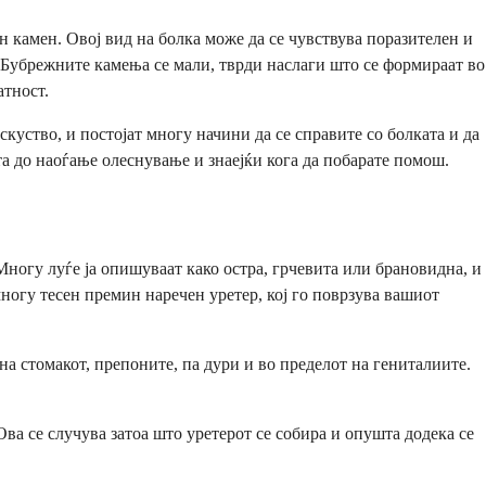
н камен. Овој вид на болка може да се чувствува поразителен и
. Бубрежните камења се мали, тврди наслаги што се формираат во
атност.
куство, и постојат многу начини да се справите со болката и да
та до наоѓање олеснување и знаејќи кога да побарате помош.
ногу луѓе ја опишуваат како остра, грчевита или брановидна, и
многу тесен премин наречен уретер, кој го поврзува вашиот
на стомакот, препоните, па дури и во пределот на гениталиите.
а се случува затоа што уретерот се собира и опушта додека се