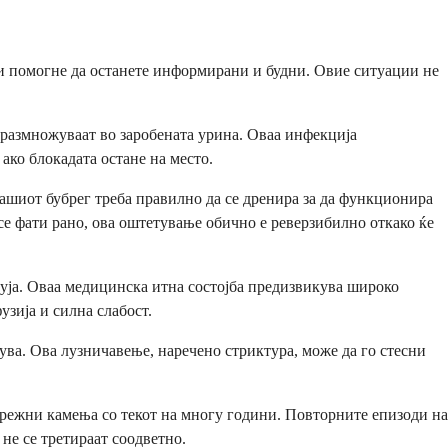
и помогне да останете информирани и будни. Овие ситуации не
е размножуваат во заробената урина. Оваа инфекција
ако блокадата остане на место.
ашиот бубрег треба правилно да се дренира за да функционира
се фати рано, ова оштетување обично е реверзибилно откако ќе
руја. Оваа медицинска итна состојба предизвикува широко
узија и силна слабост.
ува. Ова лузничавење, наречено стриктура, може да го стесни
брежни камења со текот на многу години. Повторните епизоди на
не се третираат соодветно.