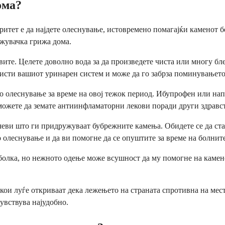
ома?
ритет е да најдете олеснување, истовремено помагајќи каменот 
ржувачка грижа дома.
вите. Целете доволно вода за да произведете чиста или многу бл
чисти вашиот уринарен систем и може да го забрза поминувањето
о олеснување за време на овој тежок период. Ибупрофен или нап
можете да земате антиинфламаторни лекови поради други здравст
еви што ги придружуваат бубрежните камења. Обидете се да став
 олеснување и да ви помогне да се опуштите за време на болнит
болка, но нежното одење може всушност да му помогне на камено
и луѓе откриваат дека лежењето на страната спротивна на место
чувствува најудобно.