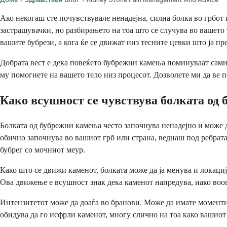
Ако некогаш сте почувствувале ненадејна, силна болка во грбот 
застрашувачки, но разбирањето на тоа што се случува во вашето
вашите бубрези, а кога ќе се движат низ тесните цевки што ја п
Добрата вест е дека повеќето бубрежни камења поминуваат сами с
му помогнете на вашето тело низ процесот. Дозволете ми да ве п
Како всушност се чувствува болката од
Болката од бубрежни камења често започнува ненадејно и може д
обично започнува во вашиот грб или страна, веднаш под ребрата.
бубрег со мочниот меур.
Како што се движи каменот, болката може да ја менува и локациј
Ова движење е всушност знак дека каменот напредува, иако вооп
Интензитетот може да доаѓа во бранови. Може да имате моменти 
обидува да го исфрли каменот, многу слично на тоа како вашио