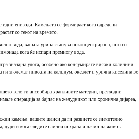
те идни епизоди. Камењата се формираат кога одредени
астат со текот на времето.
оволно вода, вашата урина станува поконцентрирана, што ги
лимонада кога ќе испари премногу вода.
гра значајна улога, особено ако консумирате високи количини
а ги зголемат нивоата на калциум, оксалат и урична киселина во
вашето тело ги апсорбира хранливите материи, претходни
мале операција за бајпас на желудникот или хронична дијареа,
ежни камења, вашите шанси да ги развиете се значително
, дури и кога следите слична исхрана и начин на живот.