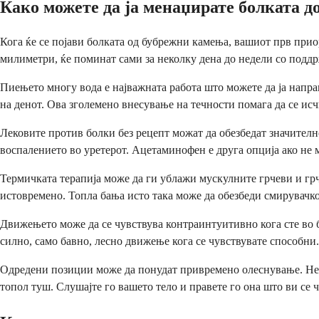
Како можете да ја менаџирате болката д
Кога ќе се појави болката од бубрежни камења, вашиот прв прио
милиметри, ќе поминат сами за неколку дена до недели со подд
Пиењето многу вода е најважната работа што можете да ја напра
на денот. Ова зголемено внесување на течности помага да се ис
Лековите против болки без рецепт можат да обезбедат значителн
воспалението во уретерот. Ацетаминофен е друга опција ако не 
Термичката терапија може да ги ублажи мускулните грчеви и грч
истовремено. Топла бања исто така може да обезбеди смирувачко
Движењето може да се чувствува контраинтуитивно кога сте во 
силно, само бавно, лесно движење кога се чувствувате способни.
Одредени позиции може да понудат привремено олеснување. Неко
топол туш. Слушајте го вашето тело и правете го она што ви се 