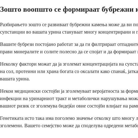
Зошто воопшто се формираат бубрежни
Разбирањето зошто се развиваат бубрежни камења може да ви по
супстанции во вашата урина стануваат многу концентрирани и по
Вашите бубрези постојано работат за да ги филтрираат отпаднит
прави минералите и солите полесно да се спојат и да формираат
Неколку фактори можат да ја зголемат концентрацијата на супс
на сол, протеини или храна богата со оксалати како спанаќ, јат
вашата урина.
Некои медицински состојби ја зголемуваат веројатноста за фор
инфекции на уринарниот тракт и метаболички нарушувања можат 
вашиот ризик се зголемува бидејќи овие состојби влијаат на ра
Генетиката исто така има поголемо значење отколку што многу л
зголемени. Вашето семејство може да споделува одредени метабо