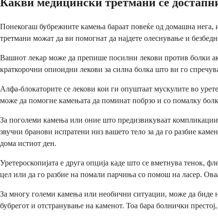
Какви медицински третмани се достапн
Понекогаш бубрежните камења бараат повеќе од домашна нега, и
третмани можат да ви помогнат да најдете олеснување и безбедн
Вашиот лекар може да препише посилни лекови против болки ако
краткорочни опиоидни лекови за силна болка што ви го спречу
Алфа-блокаторите се лекови кои ги опуштаат мускулите во урет
може да помогне камењата да поминат побрзо и со помалку болк
За поголеми камења или оние што предизвикуваат компликации,
звучни бранови испратени низ вашето тело за да го разбие каме
дома истиот ден.
Уретероскопијата е друга опција каде што се вметнува тенок, ф
цел или да го разбие на помали парчиња со помош на ласер. Ова
За многу големи камења или необични ситуации, може да биде н
бубрегот и отстранување на каменот. Тоа бара болнички престој,