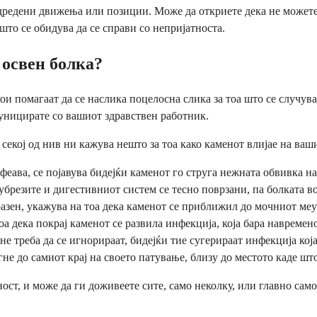
дредени движења или позиции. Може да откриете дека не можете д
што се обидува да се справи со непријатноста.
 освен болка?
 помагаат да се наслика поцелосна слика за тоа што се случува
муницирате со вашиот здравствен работник.
и секој од нив ни кажува нешто за тоа како каменот влијае на ва
афеава, се појавува бидејќи каменот го струга нежната обвивка н
бубрезите и дигестивниот систем се тесно поврзани, па болката в
азен, укажува на тоа дека каменот се приближил до мочниот меур
а дека покрај каменот се развила инфекција, која бара навреме
е треба да се игнорираат, бидејќи тие сугерираат инфекција ко
не до самиот крај на своето патување, близу до местото каде шт
т, и може да ги доживеете сите, само неколку, или главно само 