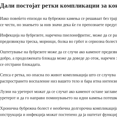
Дали постојат ретки компликации за кои
Иако повеќето епизоди на бубрежни камења се решаваат без тра
се чести, но знаењето за нив значи дека ќе ги препознаете преду
Инфекција на бубрезите, наречена пиелонефритис, може да се ра
предизвикува треска, морници, болка во грбот и сериозна болест
Оштетување на бубрезите може да се случи ако каменот предизв
добро, а продолжената блокада може да доведе до оток, наречен
се отстрани блокадата.
Сепса е ретка, но опасна по живот компликација што се случува
распространето воспаление низ вашето тело и бара итна интензив
Лузни на уретерот можат да се случат ако каменот остане загла
уретерот и да го направи поминувањето на идни камења потешко
Хронична бубрежна болест е необична долгорочна компликација 
опструкција и инфекција можат постепено да ја оштетат функција