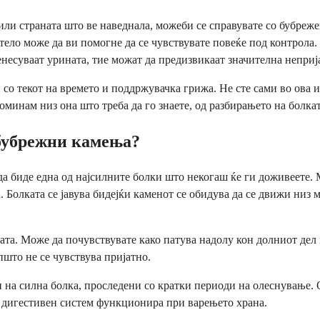
или страната што ве наведнала, можеби се справувате со бубреже
 тело може да ви помогне да се чувствувате повеќе под контрола
ренесуваат урината, тие можат да предизвикаат значителна неприј
о текот на времето и поддржувачка грижа. Не сте сами во ова ис
оминам низ она што треба да го знаете, од разбирањето на болка
 бубрежни камења?
а биде една од најсилните болки што некогаш ќе ги доживеете. М
 Болката се јавува бидејќи каменот се обидува да се движи низ 
ата. Може да почувствувате како патува надолу кон долниот дел 
што не се чувствува пријатно.
на силна болка, проследени со кратки периоди на олеснување. Ов
т дигестивен систем функционира при варењето храна.