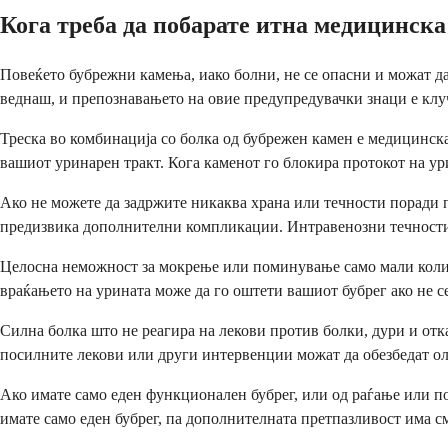
Кога треба да побарате итна медицинск
Повеќето бубрежни камења, иако болни, не се опасни и можат д
веднаш, и препознавањето на овие предупредувачки знаци е клуч
Треска во комбинација со болка од бубрежен камен е медицинска
вашиот уринарен тракт. Кога каменот го блокира протокот на ури
Ако не можете да задржите никаква храна или течности поради 
предизвика дополнителни компликации. Интравенозни течности и
Целосна неможност за мокрење или поминување само мали количи
враќањето на урината може да го оштети вашиот бубрег ако не с
Силна болка што не реагира на лекови против болки, дури и отка
посилните лекови или други интервенции можат да обезбедат о
Ако имате само еден функционален бубрег, или од раѓање или по
имате само еден бубрег, па дополнителната претпазливост има с