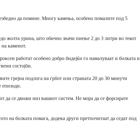
безбедно да помине. Многу камења, особено помалите под 5
едо жолта урина, што обично значи пиење 2 до 3 литри во текот
 на каменот.
роксен работат особено добро бидејќи го намалуваат и болката и
вени состојби.
ите грејна подлога на грбот или страната 20 до 30 минути
е епизоди.
т да се движи низ вашиот систем. Не мора да се форсирате
то на болката помага, додека други претпочитаат да седат под