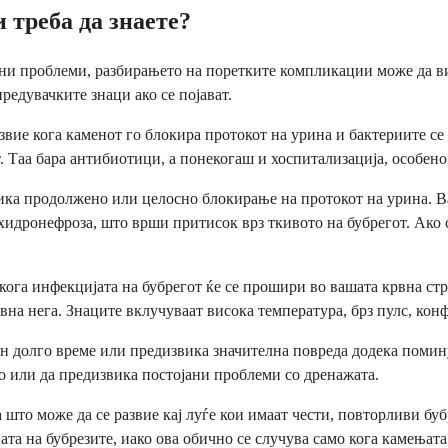
 треба да знаете?
јни проблеми, разбирањето на поретките компликации може да в
предувачките знаци ако се појават.
звие кога каменот го блокира протокот на урина и бактериите с
. Таа бара антибиотици, а понекогаш и хоспитализација, особено 
ика продолжено или целосно блокирање на протокот на урина. В
 хидронефроза, што врши притисок врз ткивото на бубрегот. Ако 
 кога инфекцијата на бубрегот ќе се прошири во вашата крвна ст
на нега. Знаците вклучуваат висока температура, брз пулс, конф
вен долго време или предизвика значителна повреда додека помин
 или да предизвика постојани проблеми со дренажата.
што може да се развие кај луѓе кои имаат чести, повторливи бу
та на бубрезите, иако ова обично се случува само кога камењата 