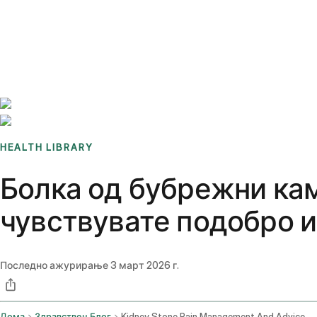
Benchmarks
Stories
FAQ
Sign up / Log in
HEALTH LIBRARY
Болка од бубрежни кам
чувствувате подобро и
Последно ажурирање
3 март 2026 г.
Дома
Здравствен Блог
Kidney Stone Pain Management And Advice