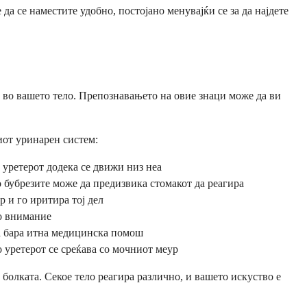
а се наместите удобно, постојано менувајќи се за да најдете
 во вашето тело. Препознавањето на овие знаци може да ви
шиот уринарен систем:
а уретерот додека се движи низ неа
о бубрезите може да предизвика стомакот да реагира
 и го иритира тој дел
но внимание
ја бара итна медицинска помош
о уретерот се среќава со мочниот меур
болката. Секое тело реагира различно, и вашето искуство е