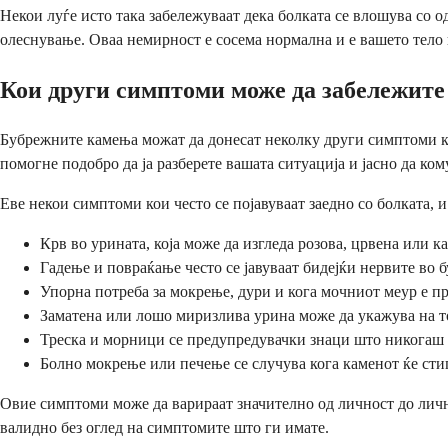
Некои луѓе исто така забележуваат дека болката се влошува со о
олеснување. Оваа немирност е сосема нормална и е вашето тело 
Кои други симптоми може да забележите
Бубрежните камења можат да донесат неколку други симптоми кои
помогне подобро да ја разберете вашата ситуација и јасно да ко
Еве некои симптоми кои често се појавуваат заедно со болката, 
Крв во урината, која може да изгледа розова, црвена или к
Гадење и повраќање често се јавуваат бидејќи нервите во 
Упорна потреба за мокрење, дури и кога мочниот меур е пр
Заматена или лошо миризлива урина може да укажува на то
Треска и морници се предупредувачки знаци што никогаш н
Болно мокрење или печење се случува кога каменот ќе стиг
Овие симптоми може да варираат значително од личност до личнос
валидно без оглед на симптомите што ги имате.