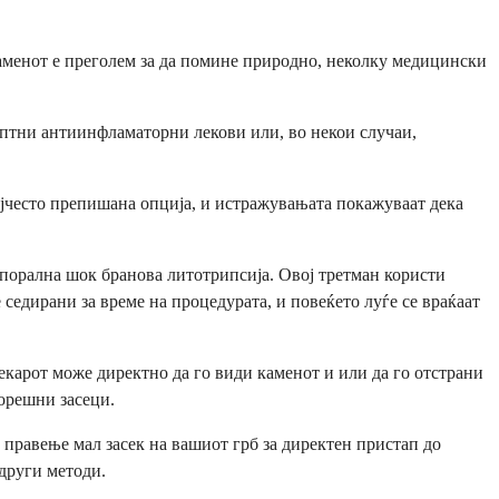
каменот е преголем за да помине природно, неколку медицински
ептни антиинфламаторни лекови или, во некои случаи,
ајчесто препишана опција, и истражувањата покажуваат дека
порална шок бранова литотрипсија. Овој третман користи
седирани за време на процедурата, и повеќето луѓе се враќаат
Лекарот може директно да го види каменот и или да го отстрани
ворешни засеци.
правење мал засек на вашиот грб за директен пристап до
 други методи.