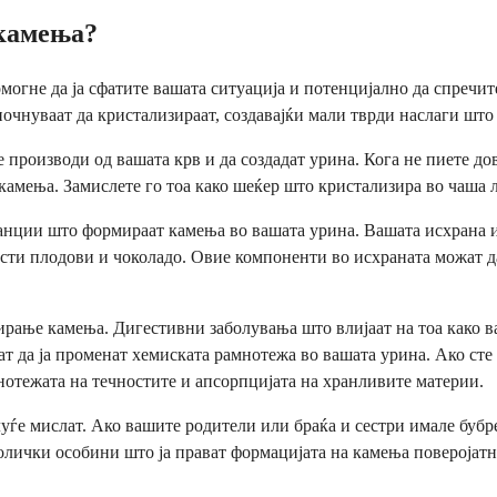
 камења?
могне да ја сфатите вашата ситуација и потенцијално да спречи
чнуваат да кристализираат, создавајќи мали тврди наслаги што р
е производи од вашата крв и да создадат урина. Кога не пиете д
 камења. Замислете го тоа како шеќер што кристализира во чаша 
танции што формираат камења во вашата урина. Вашата исхрана и
касти плодови и чоколадо. Овие компоненти во исхраната можат д
мирање камења. Дигестивни заболувања што влијаат на тоа како 
да ја променат хемиската рамнотежа во вашата урина. Ако сте и
мнотежата на течностите и апсорпцијата на хранливите материи.
уѓе мислат. Ако вашите родители или браќа и сестри имале бубр
лички особини што ја прават формацијата на камења поверојатна