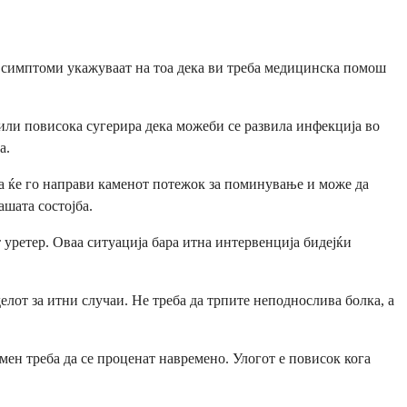
и симптоми укажуваат на тоа дека ви треба медицинска помош
 или повисока сугерира дека можеби се развила инфекција во
а.
а ќе го направи каменот потежок за поминување и може да
шата состојба.
ретер. Оваа ситуација бара итна интервенција бидејќи
елот за итни случаи. Не треба да трпите неподнослива болка, а
ен треба да се проценат навремено. Улогот е повисок кога