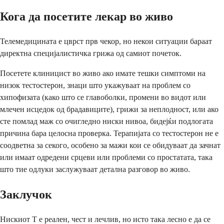
Кога да посетите лекар во живо
Телемедицината е цврст прв чекор, но некои ситуации бараат
директна специјалистичка грижа од самиот почеток.
Посетете клиницист во живо ако имате тешки симптоми на
низок тестостерон, знаци што укажуваат на проблем со
хипофизата (како што се главоболки, промени во видот или
млечен исцедок од брадавиците), грижи за неплодност, или ако
сте помлад маж со очигледно ниски нивоа, бидејќи подлогата
причина бара целосна проверка. Терапијата со тестостерон не е
соодветна за секого, особено за мажи кои се обидуваат да зачнат
или имаат одредени срцеви или проблеми со простатата, така
што тие одлуки заслужуваат детална разговор во живо.
Заклучок
Нискиот Т е реален, чест и лечлив, но исто така лесно е да се