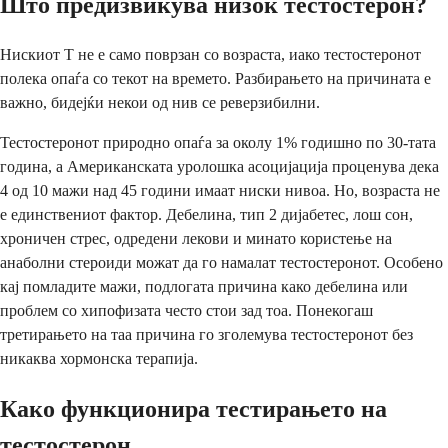
Што предизвикува низок тестостерон?
Нискиот Т не е само поврзан со возраста, иако тестостеронот
полека опаѓа со текот на времето. Разбирањето на причината е
важно, бидејќи некои од нив се реверзибилни.
Тестостеронот природно опаѓа за околу 1% годишно по 30-тата
година, а Американската уролошка асоцијација проценува дека
4 од 10 мажи над 45 години имаат ниски нивоа. Но, возраста не
е единствениот фактор. Дебелина, тип 2 дијабетес, лош сон,
хроничен стрес, одредени лекови и минато користење на
анаболни стероиди можат да го намалат тестостеронот. Особено
кај помладите мажи, подлогата причина како дебелина или
проблем со хипофизата често стои зад тоа. Понекогаш
третирањето на таа причина го зголемува тестостеронот без
никаква хормонска терапија.
Како функционира тестирањето на
тестостерон