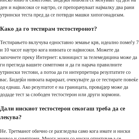
ден и највисоки се наутро, се препорачуваат најмалку два рани
утрински теста пред да се потврди машки хипогонадизам.
Како да го тестирам тестостеронот?
Тестирањето вклучува едноставно земање крв, идеално помеѓу 7
и 10 часот наутро кога нивоата се највисоки. Можете да
започнете преку Интернет: клиницист за телемедицина може да
ги прегледа вашите симптоми и да ги нарача правилните
утрински тестови, а потоа да ги интерпретира резултатите со
вас. Бидејќи нивоата варираат, очекувајте да се тестирате повеќе
од еднаш. Ако резултатот е на границата, провајдер може да
додаде тест за слободен тестостерон или други хормони.
Дали нискиот тестостерон секогаш треба да се
лекува?
Не. Третманот обично се разгледува само кога имате и ниски
нивоа и симптоми. Многу мажи со ниски отчитувања се