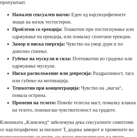
пропуштаат.
Намален сексуален нагон:
Еден од најспецифичните
знаци на низок тестостерон.
Проблеми со ерекција:
Тешкотии при постигнување или
одржување на ерекција, или помалку спонтани ерекции.
Замор и ниска енергија:
Чувство на умор дури и по
доволно спиење.
Губење на мускули и сила:
Потешкотии во градење или
одржување мускули.
Ниско расположение или депресија:
Раздразливост, тага
или губење на мотивација.
Тешкотии при концентрација:
Чувство на „магла“,
помала острина.
Промени на телото:
Повеќе телесна маст, помалку влакна
на телото, понекогаш чувствителност на градите.
Клиниката „Кливленд“ забележува дека сексуалните симптоми
се најспецифични за нискиот Т, додека заморот и промените во
расположението се чести, но лесно предизвикани од други