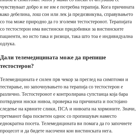
чувствуваат добро и не им е потребна терапија. Кога причината
како дебелина, лош сон или лек ја предизвикува, справувањето
со тоа може природно да го зголеми тестостеронот. Терапијата
со тестостерон има вистински придобивки за вистинските
пациенти, но исто така и ризици, така што тоа е индивидуална
одлука.
Дали телемедицината може да препише
тестостерон?
Телемедицината е силен прв чекор за преглед на симптоми и
тестирање, но започнувањето на терапија со тестостерон е
различно. Тестостеронот е контролирана супстанца која бара
потврдени ниски нивоа, проверка на причината и постојано
следење на крвните слики, ПСА и нивоата на хормоните. Значи,
третманот бара посветен однос со пропишувач наместо
еднократна посета. Телемедицината ви помага да го започнете
процесот и да бидете насочени кон вистинската нега.