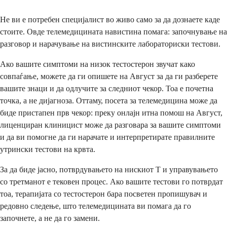
Не ви е потребен специјалист во живо само за да дознаете каде
стоите. Овде телемедицината навистина помага: започнување на
разговор и нарачување на вистинските лабораториски тестови.
Ако вашите симптоми на низок тестостерон звучат како
совпаѓање, можете да ги опишете на Август за да ги разберете
вашите знаци и да одлучите за следниот чекор. Тоа е почетна
точка, а не дијагноза. Оттаму, посета за телемедицина може да
биде пристапен прв чекор: преку онлајн итна помош на Август,
лиценциран клиницист може да разговара за вашите симптоми
и да ви помогне да ги нарачате и интерпретирате правилните
утрински тестови на крвта.
За да биде јасно, потврдувањето на нискиот Т и управувањето
со третманот е тековен процес. Ако вашите тестови го потврдат
тоа, терапијата со тестостерон бара посветен пропишувач и
редовно следење, што телемедицината ви помага да го
започнете, а не да го замени.