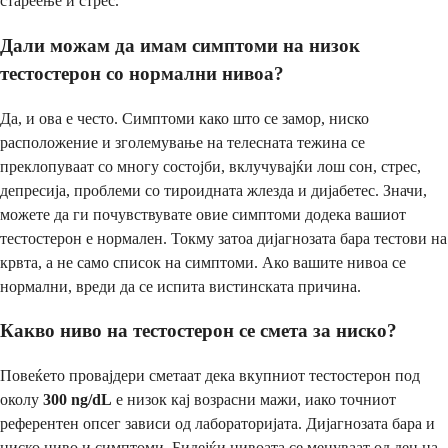
стареење и стрес.
Дали можам да имам симптоми на низок
тестостерон со нормални нивоа?
Да, и ова е често. Симптоми како што се замор, ниско
расположение и зголемување на телесната тежина се
преклопуваат со многу состојби, вклучувајќи лош сон, стрес,
депресија, проблеми со тироидната жлезда и дијабетес. Значи,
можете да ги почувствувате овие симптоми додека вашиот
тестостерон е нормален. Токму затоа дијагнозата бара тестови на
крвта, а не само список на симптоми. Ако вашите нивоа се
нормални, вреди да се испита вистинската причина.
Какво ниво на тестостерон се смета за ниско?
Повеќето провајдери сметаат дека вкупниот тестостерон под
околу
300 ng/dL
е низок кај возрасни мажи, иако точниот
референтен опсег зависи од лабораторијата. Дијагнозата бара и
ниско ниво и симптоми. Бидејќи нивоата се менуваат од ден на