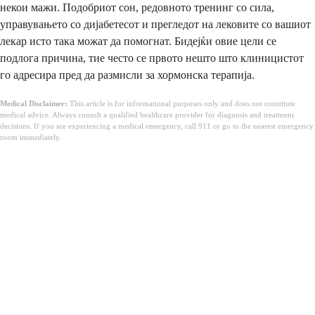
некои мажи. Подобриот сон, редовното тренинг со сила,
управувањето со дијабетесот и прегледот на лековите со вашиот
лекар исто така можат да помогнат. Бидејќи овие цели се
подлога причина, тие често се првото нешто што клиницистот
го адресира пред да размисли за хормонска терапија.
Medical Disclaimer:
This article is for informational purposes only and does not constitute
medical advice. Always consult a qualified healthcare provider for diagnosis and treatment
decisions. If you are experiencing a medical emergency, call 911 or go to the nearest emergency
room immediately.