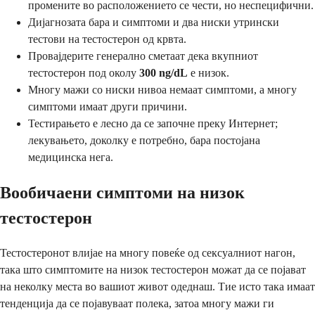
промените во расположението се чести, но неспецифични.
Дијагнозата бара и симптоми и два ниски утрински
тестови на тестостерон од крвта.
Провајдерите генерално сметаат дека вкупниот
тестостерон под околу
300 ng/dL
е низок.
Многу мажи со ниски нивоа немаат симптоми, а многу
симптоми имаат други причини.
Тестирањето е лесно да се започне преку Интернет;
лекувањето, доколку е потребно, бара постојана
медицинска нега.
Вообичаени симптоми на низок
тестостерон
Тестостеронот влијае на многу повеќе од сексуалниот нагон,
така што симптомите на низок тестостерон можат да се појават
на неколку места во вашиот живот одеднаш. Тие исто така имаат
тенденција да се појавуваат полека, затоа многу мажи ги