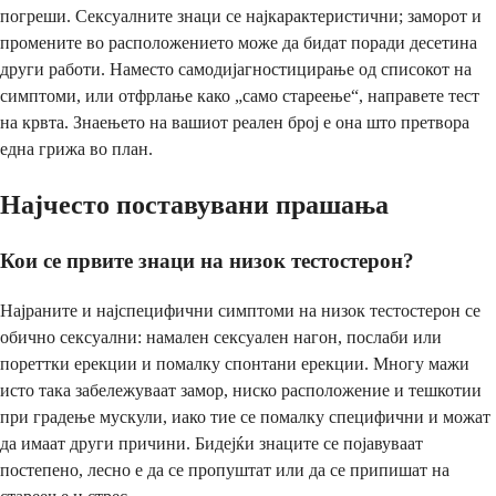
погреши. Сексуалните знаци се најкарактеристични; заморот и
промените во расположението може да бидат поради десетина
други работи. Наместо самодијагностицирање од списокот на
симптоми, или отфрлање како „само стареење“, направете тест
на крвта. Знаењето на вашиот реален број е она што претвора
една грижа во план.
Најчесто поставувани прашања
Кои се првите знаци на низок тестостерон?
Најраните и најспецифични симптоми на низок тестостерон се
обично сексуални: намален сексуален нагон, послаби или
пореттки ерекции и помалку спонтани ерекции. Многу мажи
исто така забележуваат замор, ниско расположение и тешкотии
при градење мускули, иако тие се помалку специфични и можат
да имаат други причини. Бидејќи знаците се појавуваат
постепено, лесно е да се пропуштат или да се припишат на