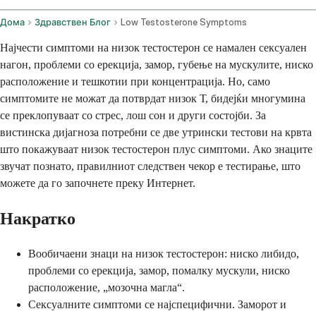
Дома
Здравствен Блог
Low Testosterone Symptoms
Најчести симптоми на низок тестостерон се намален сексуален
нагон, проблеми со ерекција, замор, губење на мускулите, ниско
расположение и тешкотии при концентрација. Но, само
симптомите не можат да потврдат низок Т, бидејќи многумина
се преклопуваат со стрес, лош сон и други состојби. За
вистинска дијагноза потребни се две утрински тестови на крвта
што покажуваат низок тестостерон плус симптоми. Ако знаците
звучат познато, правилниот следствен чекор е тестирање, што
можете да го започнете преку Интернет.
Накратко
Вообичаени знаци на низок тестостерон: ниско либидо,
проблеми со ерекција, замор, помалку мускули, ниско
расположение, „мозочна магла“.
Сексуалните симптоми се најспецифични. Заморот и