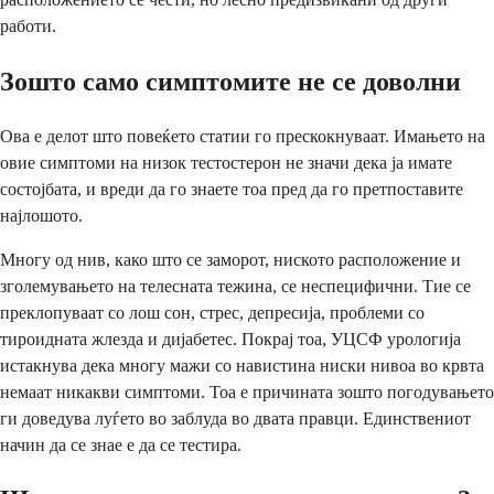
работи.
Зошто само симптомите не се доволни
Ова е делот што повеќето статии го прескокнуваат. Имањето на
овие симптоми на низок тестостерон не значи дека ја имате
состојбата, и вреди да го знаете тоа пред да го претпоставите
најлошото.
Многу од нив, како што се заморот, ниското расположение и
зголемувањето на телесната тежина, се неспецифични. Тие се
преклопуваат со лош сон, стрес, депресија, проблеми со
тироидната жлезда и дијабетес. Покрај тоа, УЦСФ урологија
истакнува дека многу мажи со навистина ниски нивоа во крвта
немаат никакви симптоми. Тоа е причината зошто погодувањето
ги доведува луѓето во заблуда во двата правци. Единствениот
начин да се знае е да се тестира.