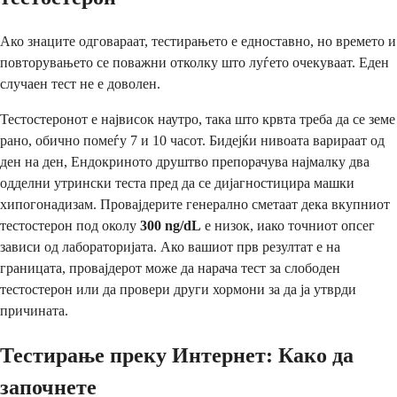
Ако знаците одговараат, тестирањето е едноставно, но времето и
повторувањето се поважни отколку што луѓето очекуваат. Еден
случаен тест не е доволен.
Тестостеронот е највисок наутро, така што крвта треба да се земе
рано, обично помеѓу 7 и 10 часот. Бидејќи нивоата варираат од
ден на ден, Ендокриното друштво препорачува најмалку два
одделни утрински теста пред да се дијагностицира машки
хипогонадизам. Провајдерите генерално сметаат дека вкупниот
тестостерон под околу
300 ng/dL
е низок, иако точниот опсег
зависи од лабораторијата. Ако вашиот прв резултат е на
границата, провајдерот може да нарача тест за слободен
тестостерон или да провери други хормони за да ја утврди
причината.
Тестирање преку Интернет: Како да
започнете