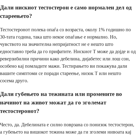
Дали нискиот тестостерон е само нормален дел од
стареењето?
Тестостеронот полека опаѓа со возраста, околу 1% годишно по
30-тата година, така што некое опаѓање е нормално. Но,
чувството на значителна непријатност не е нешто што
едноставно треба да го прифатите. Нискиот Т може да дојде и од
реверзибилни причини како дебелина, дијабетес или лош сон,
особено кај помладите мажи. Тестирањето ви покажува дали
вашите симптоми се поради стареење, низок Т или нешто
сосема друго.
Дали губењето на тежината или промените во
начинот на живот можат да го зголемат
тестостеронот?
Често, да. Дебелината е силно поврзана со понизок тестостерон,
а губењето на вишокот тежина може да ги зголеми нивоата кај