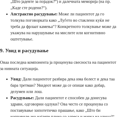
„Што јадевте за појадок?“) и далечната меморија (на пр.
„Каде сте родени?“).
Апстрактно расудување:
Може ли пациентот да го
толкува поговорката како „Луѓето во стаклени куќи не
треба да фрлаат камења“? Конкретното толкување може да
укажува на нарушување на мислите или когнитивно
оштетување.
9. Увид и расудување
Оваа последна компонента ја проценува свесноста на пациентот
за нивната ситуација.
Увид:
Дали пациентот разбира дека има болест и дека таа
бара третман? Увидеот може да се опише како добар,
делумен или лош.
Расудување:
Дали пациентот е способен да донесува
здрави, одговорни одлуки? Ова често се проценува со
поставување хипотетичко прашање, како „Што би
направиле ако најдете плико со адреса и марка на улица?“