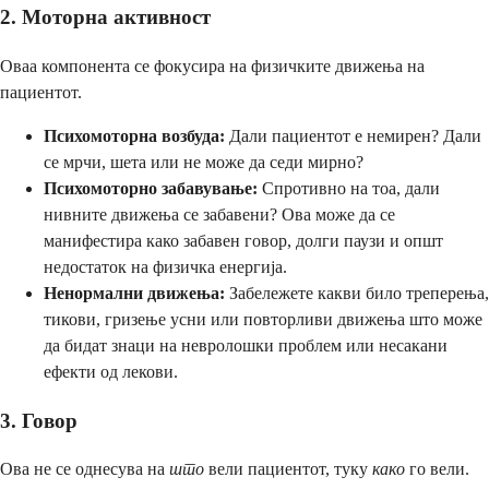
2. Моторна активност
Оваа компонента се фокусира на физичките движења на
пациентот.
Психомоторна возбуда:
Дали пациентот е немирен? Дали
се мрчи, шета или не може да седи мирно?
Психомоторно забавување:
Спротивно на тоа, дали
нивните движења се забавени? Ова може да се
манифестира како забавен говор, долги паузи и општ
недостаток на физичка енергија.
Ненормални движења:
Забележете какви било треперења,
тикови, гризење усни или повторливи движења што може
да бидат знаци на невролошки проблем или несакани
ефекти од лекови.
3. Говор
Ова не се однесува на
што
вели пациентот, туку
како
го вели.