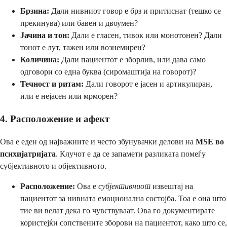
Брзина:
Дали нивниот говор е брз и притиснат (тешко се
прекинува) или бавен и двоумен?
Јачина и тон:
Дали е гласен, тивок или монотонен? Дали
тонот е лут, тажен или вознемирен?
Количина:
Дали пациентот е зборлив, или дава само
одговори со една буква (сиромаштија на говорот)?
Течност и ритам:
Дали говорот е јасен и артикулиран,
или е нејасен или мрморен?
4. Расположение и афект
Ова е еден од најважните и често збунувачки делови на
MSE во
психијатријата
. Клучот е да се запамети разликата помеѓу
субјективното и објективното.
Расположение:
Ова е
субјективниот
извештај на
пациентот за нивната емоционална состојба. Тоа е она што
тие ви велат дека го чувствуваат. Ова го документирате
користејќи сопствените зборови на пациентот, како што се,