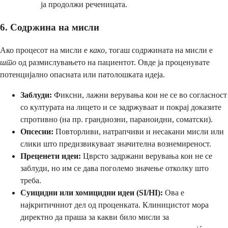
ја продолжи реченицата.
6. Содржина на мисли
Ако процесот на мисли е
како
, тогаш содржината на мисли е
што
од размислувањето на пациентот. Овде ја проценувате
потенцијално опасната или патолошката идеја.
Заблуди:
Фиксни, лажни верувања кои не се во согласност
со културата на лицето и се задржуваат и покрај доказите
спротивно (на пр. грандиозни, параноидни, соматски).
Опсесии:
Повторливи, натрапчиви и несакани мисли или
слики што предизвикуваат значителна вознемиреност.
Преценети идеи:
Цврсто задржани верувања кои не се
заблуди, но им се дава поголемо значење отколку што
треба.
Суицидни или хомицидни идеи (SI/HI):
Ова е
најкритичниот дел од проценката. Клиницистот мора
директно да праша за какви било мисли за