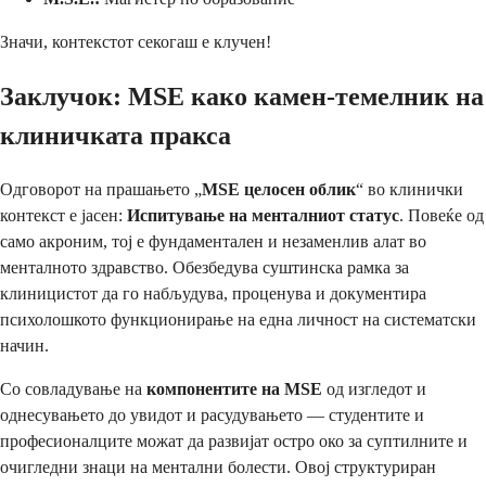
Значи, контекстот секогаш е клучен!
Заклучок: MSE како камен-темелник на
клиничката пракса
Одговорот на прашањето „
MSE целосен облик
“ во клинички
контекст е јасен:
Испитување на менталниот статус
. Повеќе од
само акроним, тој е фундаментален и незаменлив алат во
менталното здравство. Обезбедува суштинска рамка за
клиницистот да го набљудува, проценува и документира
психолошкото функционирање на една личност на систематски
начин.
Со совладување на
компонентите на MSE
од изгледот и
однесувањето до увидот и расудувањето — студентите и
професионалците можат да развијат остро око за суптилните и
очигледни знаци на ментални болести. Овој структуриран