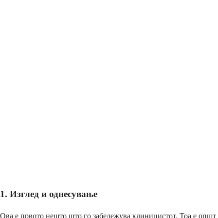
1. Изглед и однесување
Ова е првото нешто што го забележува клиницистот. Тоа е општ