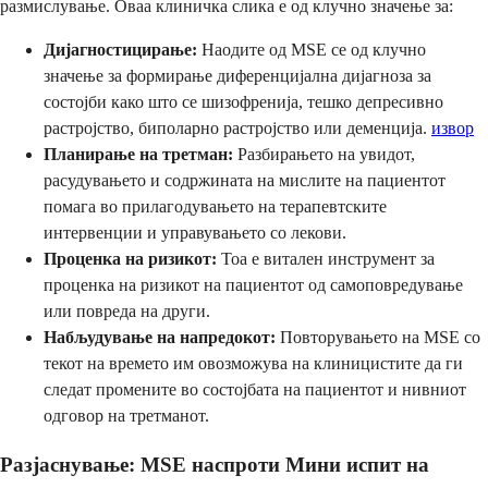
размислување. Оваа клиничка слика е од клучно значење за:
Дијагностицирање:
Наодите од MSE се од клучно
значење за формирање диференцијална дијагноза за
состојби како што се шизофренија, тешко депресивно
растројство, биполарно растројство или деменција.
извор
Планирање на третман:
Разбирањето на увидот,
расудувањето и содржината на мислите на пациентот
помага во прилагодувањето на терапевтските
интервенции и управувањето со лекови.
Проценка на ризикот:
Тоа е витален инструмент за
проценка на ризикот на пациентот од самоповредување
или повреда на други.
Набљудување на напредокот:
Повторувањето на MSE со
текот на времето им овозможува на клиницистите да ги
следат промените во состојбата на пациентот и нивниот
одговор на третманот.
Разјаснување: MSE наспроти Мини испит на