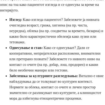
опис на тоа како пациентот изгледа и се однесува за време на
интервјуто.
Изглед:
Како изгледа пациентот? Забележете ја нивната
очигледна возраст, грижа, хигиена (на пр. чиста,
неуредна), облека (на пр. соодветна за времето, бизарна) и
какви било карактеристични обележја како лузни или
тетоважи.
Однесување и став:
Како се однесуваат? Дали се
кооперативни, непријателски расположени, внимателни
или претерано познати? Забележете го нивното ниво на
контакт со очите (на пр. добар, лош, продорен) и какви
било необични манири или гестови.
Забелешка за културните разгледувања:
Витално е овие
набљудувања да се толкуваат во културен контекст.
Нормите за облека, контакт со очите и личен простор
значително се разликуваат низ културите, а клиницистот
мора да избегнува етноцентрични проценки.