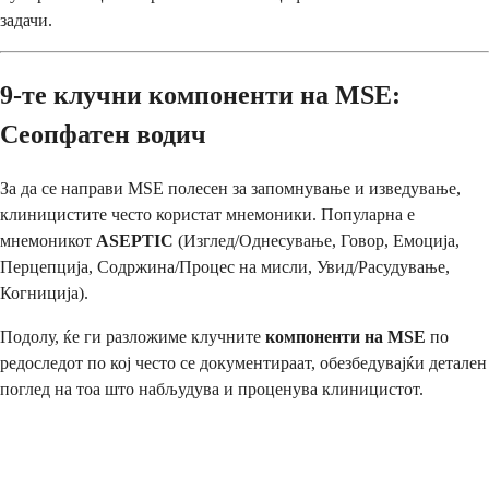
задачи.
9-те клучни компоненти на MSE:
Сеопфатен водич
За да се направи MSE полесен за запомнување и изведување,
клиницистите често користат мнемоники. Популарна е
мнемоникот
ASEPTIC
(Изглед/Однесување, Говор, Емоција,
Перцепција, Содржина/Процес на мисли, Увид/Расудување,
Когниција).
Подолу, ќе ги разложиме клучните
компоненти на MSE
по
редоследот по кој често се документираат, обезбедувајќи детален
поглед на тоа што набљудува и проценува клиницистот.