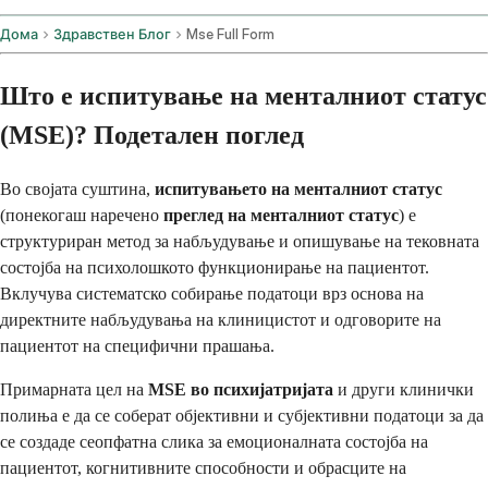
Дома
Здравствен Блог
Mse Full Form
Што е испитување на менталниот статус
(MSE)? Подетален поглед
Во својата суштина,
испитувањето на менталниот статус
(понекогаш наречено
преглед на менталниот статус
) е
структуриран метод за набљудување и опишување на тековната
состојба на психолошкото функционирање на пациентот.
Вклучува систематско собирање податоци врз основа на
директните набљудувања на клиницистот и одговорите на
пациентот на специфични прашања.
Примарната цел на
MSE во психијатријата
и други клинички
полиња е да се соберат објективни и субјективни податоци за да
се создаде сеопфатна слика за емоционалната состојба на
пациентот, когнитивните способности и обрасците на