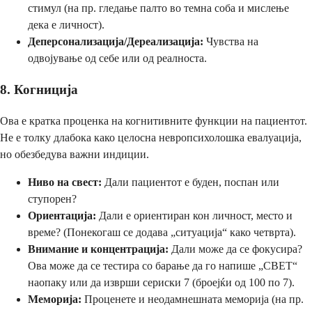
стимул (на пр. гледање палто во темна соба и мислење
дека е личност).
Деперсонализација/Дереализација:
Чувства на
одвојување од себе или од реалноста.
8. Когниција
Ова е кратка проценка на когнитивните функции на пациентот.
Не е толку длабока како целосна невропсихолошка евалуација,
но обезбедува важни индиции.
Ниво на свест:
Дали пациентот е буден, поспан или
ступорен?
Ориентација:
Дали е ориентиран кон личност, место и
време? (Понекогаш се додава „ситуација“ како четврта).
Внимание и концентрација:
Дали може да се фокусира?
Ова може да се тестира со барање да го напише „СВЕТ“
наопаку или да изврши сериски 7 (броејќи од 100 по 7).
Меморија:
Проценете и неодамнешната меморија (на пр.