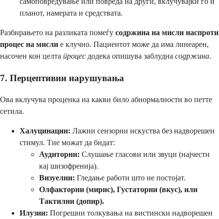
самоповредување или повреда на други, вклучувајќи го и
планот, намерата и средствата.
Разбирањето на разликата помеѓу
содржина на мисли наспроти
процес на мисли
е клучно. Пациентот може да има линеарен,
насочен кон целта
процес
додека опишува заблудна
содржина
.
7. Перцептивни нарушувања
Ова вклучува проценка на какви било абнормалности во петте
сетила.
Халуцинации:
Лажни сензорни искуства без надворешен
стимул. Тие можат да бидат:
Аудиторни:
Слушање гласови или звуци (најчести
кај шизофренија).
Визуелни:
Гледање работи што не постојат.
Олфакторни (мирис), Густаторни (вкус), или
Тактилни (допир).
Илузии:
Погрешни толкувања на вистински надворешен