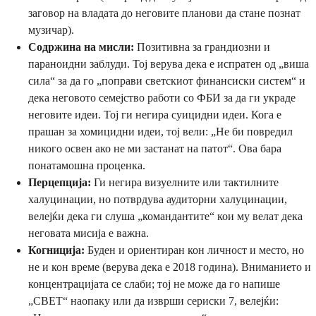
заговор на владата до неговите планови да стане познат
музичар).
Содржина на мисли:
Позитивна за грандиозни и
параноидни заблуди. Тој верува дека е испратен од „виша
сила“ за да го „поправи светскиот финансиски систем“ и
дека неговото семејство работи со ФБИ за да ги украде
неговите идеи. Тој ги негира суицидни идеи. Кога е
прашан за хомицидни идеи, тој вели: „Не би повредил
никого освен ако не ми застанат на патот“. Ова бара
понатамошна проценка.
Перцепција:
Ги негира визуелните или тактилните
халуцинации, но потврдува аудиторни халуцинации,
велејќи дека ги слуша „командантите“ кои му велат дека
неговата мисија е важна.
Когниција:
Буден и ориентиран кон личност и место, но
не и кон време (верува дека е 2018 година). Вниманието и
концентрацијата се слаби; тој не може да го напише
„СВЕТ“ наопаку или да изврши сериски 7, велејќи: