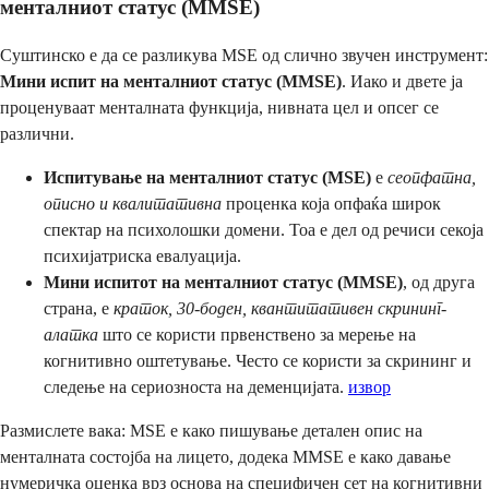
менталниот статус (MMSE)
Суштинско е да се разликува MSE од слично звучен инструмент:
Мини испит на менталниот статус (MMSE)
. Иако и двете ја
проценуваат менталната функција, нивната цел и опсег се
различни.
Испитување на менталниот статус (MSE)
е
сеопфатна,
описно и квалитативна
проценка која опфаќа широк
спектар на психолошки домени. Тоа е дел од речиси секоја
психијатриска евалуација.
Мини испитот на менталниот статус (MMSE)
, од друга
страна, е
краток, 30-боден, квантитативен скрининг-
алатка
што се користи првенствено за мерење на
когнитивно оштетување. Често се користи за скрининг и
следење на сериозноста на деменцијата.
извор
Размислете вака: MSE е како пишување детален опис на
менталната состојба на лицето, додека MMSE е како давање
нумеричка оценка врз основа на специфичен сет на когнитивни