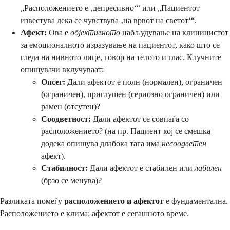
„Расположението е ‚депресивно‘“ или „Пациентот
известува дека се чувствува ‚на врвот на светот‘“.
Афект:
Ова е
објективното
набљудување на клиницистот
за емоционалното изразување на пациентот, како што се
гледа на нивното лице, говор на телото и глас. Клучните
опишувачи вклучуваат:
Опсег:
Дали афектот е полн (нормален), ограничен
(ограничен), приглушен (сериозно ограничен) или
рамен (отсутен)?
Соодветност:
Дали афектот се совпаѓа со
расположението? (на пр. Пациент кој се смешка
додека опишува длабока тага има
несоодветен
афект).
Стабилност:
Дали афектот е стабилен или
лабилен
(брзо се менува)?
Разликата помеѓу
расположението и афектот
е фундаментална.
Расположението е клима; афектот е сегашното време.