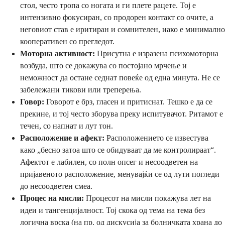
стол, често тропа со ногата и ги плете рацете. Тој е
интензивно фокусиран, со продорен контакт со очите, а
неговиот став е иритиран и сомнителен, иако е минимално
кооперативен со прегледот.
Моторна активност:
Присутна е изразена психомоторна
возбуда, што се докажува со постојано мрчење и
неможност да остане седнат повеќе од една минута. Не се
забележани тикови или треперења.
Говор:
Говорот е брз, гласен и притиснат. Тешко е да се
прекине, и тој често зборува преку испитувачот. Ритамот е
течен, со напнат и лут тон.
Расположение и афект:
Расположението се известува
како „бесно затоа што се обидуваат да ме контролираат“.
Афектот е лабилен, со полн опсег и несоодветен на
пријавеното расположение, менувајќи се од лути погледи
до несоодветен смеа.
Процес на мисли:
Процесот на мисли покажува лет на
идеи и тангенцијалност. Тој скока од тема на тема без
логична врска (на пр. од дискусија за болничката храна до