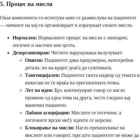
5. Процес на мисли
Оваа компонента го испитува
како
се размислува на пациентот
— начинот на кој ги организираат и изразуваат своите мисли.
Нормален:
Нормалниот процес на мисли е линеарен,
логичен и насочен кон целта.
Дезорганизиран:
Честите нарушувања вклучуваат:
Описен:
Пациентот дава прекумерни, непотребни
детали, но на крајот доаѓа до суштината.
Тангенцијален:
Пациентот скита надвор од темата и
никогаш не се враќа на оригиналната точка.
Лет на идеи:
Брз, континуиран говор со нагли
промени од една тема на друга, често гледано кај
манични пациенти.
Лабави асоцијации:
Мислите се отсечени, а
логичките врски меѓу идеите се нејасни.
Блокирање на мисли:
Нагло прекинување на
мислите или говорот, при што пациентот не може да