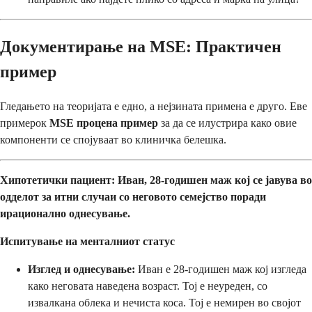
Документирање на MSE: Практичен
пример
Гледањето на теоријата е едно, а нејзината примена е друго. Еве
примерок
MSE процена пример
за да се илустрира како овие
компоненти се спојуваат во клиничка белешка.
Хипотетички пациент: Иван, 28-годишен маж кој се јавува во
одделот за итни случаи со неговото семејство поради
ирационално однесување.
Испитување на менталниот статус
Изглед и однесување:
Иван е 28-годишен маж кој изгледа
како неговата наведена возраст. Тој е неуреден, со
извалкана облека и нечиста коса. Тој е немирен во својот