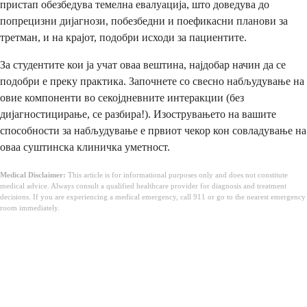
пристап обезбедува темелна евалуација, што доведува до
попрецизни дијагнози, побезбедни и поефикасни планови за
третман, и на крајот, подобри исходи за пациентите.
За студентите кои ја учат оваа вештина, најдобар начин да се
подобри е преку практика. Започнете со свесно набљудување на
овие компоненти во секојдневните интеракции (без
дијагностицирање, се разбира!). Изострувањето на вашите
способности за набљудување е првиот чекор кон совладување на
оваа суштинска клиничка уметност.
Medical Disclaimer:
This article is for informational purposes only and does not constitute
medical advice. Always consult a qualified healthcare provider for diagnosis and treatment
decisions. If you are experiencing a medical emergency, call 911 or go to the nearest emergency
room immediately.