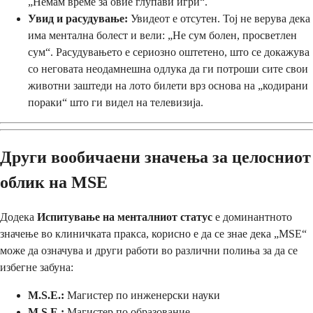
„Немам време за овие глупави игри“.
Увид и расудување:
Увидеот е отсутен. Тој не верува дека
има ментална болест и вели: „Не сум болен, просветлен
сум“. Расудувањето е сериозно оштетено, што се докажува
со неговата неодамнешна одлука да ги потроши сите свои
животни заштеди на лото билети врз основа на „кодирани
пораки“ што ги видел на телевизија.
Други вообичаени значења за целосниот
облик на MSE
Додека
Испитување на менталниот статус
е доминантното
значење во клиничката пракса, корисно е да се знае дека „MSE“
може да означува и други работи во различни полиња за да се
избегне забуна:
M.S.E.:
Магистер по инженерски науки
M.S.E.:
Магистер по образование