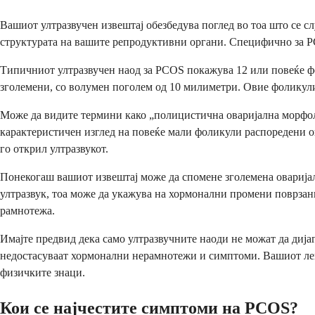
Вашиот ултразвучен извештај обезбедува поглед во тоа што се сл
структурата на вашите репродуктивни органи. Специфично за PC
Типичниот ултразвучен наод за PCOS покажува 12 или повеќе фоли
зголемени, со волумен поголем од 10 милиметри. Овие фоликули в
Може да видите термини како „полицистична оваријална морфоло
карактеристичен изглед на повеќе мали фоликули распоредени ок
го открил ултразвукот.
Понекогаш вашиот извештај може да спомене зголемена оваријалн
ултразвук, тоа може да укажува на хормонални промени поврзани
рамнотежа.
Имајте предвид дека само ултразвучните наоди не можат да дија
недостасуваат хормонални нерамнотежи и симптоми. Вашиот лека
физичките знаци.
Кои се најчестите симптоми на PCOS?