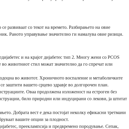
 се развиваат со текот на времето. Разбирањето на овие
тник. Раното управување значително ги намалува овие ризици.
едијабетес и на крајот дијабетес тип 2. Многу жени со PCOS
е во животниот стил можат значително да го спречат или
подоцна во животот. Хроничното воспаление и метаболичките
се заштити вашето срцево здравје во долгорочен план.
менструациите. Оваа продолжена изложеност на естроген без
енструации, било природни или индуцирани со лекови, ја штитат
њето. Добрата вест е дека постојат неколку ефикасни третмани
обруваат вашите опции за плодност.
ијабетес, прееклампсија и предвремено породување. Сепак,