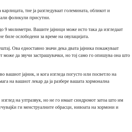
 карлицата, тие ја разгледуваат големината, обликот и
 мали фоликули присутни.
до 9 милиметри. Вашите јајници може исто така да изгледаат
е биле ослободени за време на овулацијата.
тај. Ова едноставно значи дека двата јајника покажуваат
т може да звучи застрашувачки, но тој само го опишува она што
о вашиот јајник, и кога изгледа погусто или посветло на
ага на вашиот лекар да ја разбере вашата хормонална
зглед на ултразвук, но не го имаат синдромот затоа што им
учувајќи ги менструалните обрасци, нивоата на хормони и