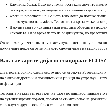
Карлична болка: Иако не е толку честа како другите симп
фактори, и заслужува медицинско внимание за да се исклуч
Хронично воспаление: Вашето тело може да покаже знаци н
општо чувство на слабост. Тестовите на крвта може да отк
Нарушувања во исхраната или нездрави обрасци на исхран
исхраната. Оваа врска често не се дискутира, но претставу
Овие помалку чести симптоми заслужуваат исто толку внимание 
доживувате некое од овие, нивното споменување на вашиот здра
Како лекарите дијагностицираат PCOS?
Дијагнозата обично следи нешто што се нарекува Ротердамски кр
на вишок андрогени и полицистични јајници на ултразвук. Ниту 
информации.
Тестовите на крвта играат клучна улога во дијагностицирањето
на лутеинизирачки хормон, хормон за стимулирање на фоликули,
се исклучат други состојби со слични симптоми.