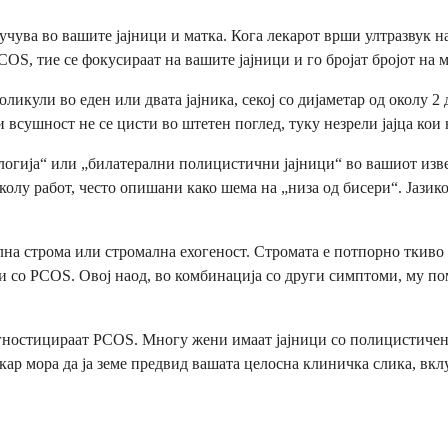
учува во вашите јајници и матка. Кога лекарот врши ултразвук на
OS, тие се фокусираат на вашите јајници и го бројат бројот на
кули во еден или двата јајника, секој со дијаметар од околу 2 
сушност не се цисти во штетен поглед, туку незрели јајца кои н
гија“ или „билатерални полицистични јајници“ во вашиот извеш
олу работ, често опишани како шема на „низа од бисери“. Јазико
а строма или стромална ехогеност. Стромата е потпорно ткиво в
 со PCOS. Овој наод, во комбинација со други симптоми, му пом
гностицираат PCOS. Многу жени имаат јајници со полицистичен и
р мора да ја земе предвид вашата целосна клиничка слика, вкл