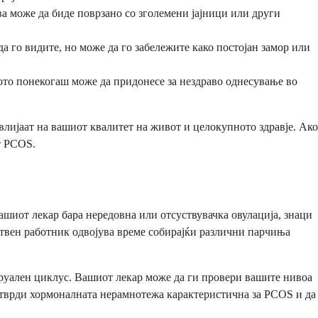
а може да биде поврзано со зголемени јајници или други
 го видите, но може да го забележите како постојан замор или
ото понекогаш може да придонесе за нездраво однесување во
лијаат на вашиот квалитет на живот и целокупното здравје. Ако
т PCOS.
шиот лекар бара нередовна или отсуствувачка овулација, знаци
ствен работник одвојува време собирајќи различни парчиња
труален циклус. Вашиот лекар може да ги провери вашите нивоа
потврди хормоналната нерамнотежа карактеристична за PCOS и да