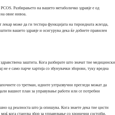
а PCOS. Разбирањето на вашето метаболичко здравје е од
 на овие нивоа.
лекар може да ги тестира функцијата на тироидната жлезда,
 штити вашето здравје и осигурува дека ќе добиете правилен
 здравствена заштита. Кога разбирате што значат тие медицински
не е само парче хартија со збунувачки зборови, туку вредна
апочнете со третман, идните ултразвучни прегледи можат да
дали вашиот план за управување работи или се потребни
шно од реалноста што ја опишува. Кога знаете дека тие цисти
 моќ кога станува збор за управување со хронични состојби.