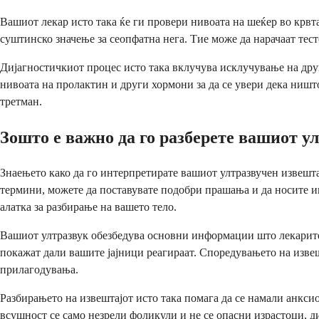
Вашиот лекар исто така ќе ги провери нивоата на шеќер во крвт
суштинско значење за сеопфатна нега. Тие може да нарачаат тес
Дијагностичкиот процес исто така вклучува исклучување на дру
нивоата на пролактин и други хормони за да се увери дека ништ
третман.
Зошто е важно да го разберете вашиот у
Знаењето како да го интерпретирате вашиот ултразвучен извешта
термини, можете да поставувате подобри прашања и да носите ин
алатка за разбирање на вашето тело.
Вашиот ултразвук обезбедува основни информации што лекарите г
покажат дали вашите јајници реагираат. Споредувањето на извеш
прилагодувања.
Разбирањето на извештајот исто така помага да се намали анкси
всушност се само незрели фоликули и не се опасни израстоци, д