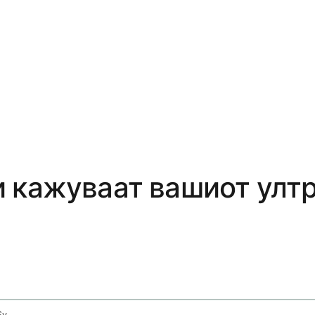
 кажуваат вашиот ултр
Pcos Understanding Ultrasound Reports And Symptoms