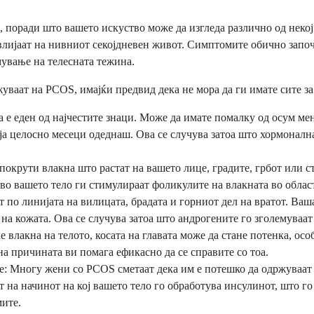
поради што вашето искуство може да изгледа различно од некој 
ијаат на нивниот секојдневен живот. Симптомите обично започн
мување на телесната тежина.
уваат на PCOS, имајќи предвид дека не мора да ги имате сите за
 е еден од најчестите знаци. Може да имате помалку од осум ме
ја целосно месеци одеднаш. Ова се случува затоа што хормонална
окрути влакна што растат на вашето лице, градите, грбот или ст
о вашето тело ги стимулираат фоликулите на влакната во област
 по линијата на вилицата, брадата и горниот дел на вратот. Ваш
на кожата. Ова се случува затоа што андрогените го зголемуваат
е влакна на телото, косата на главата може да стане потенка, ос
а причината ви помага ефикасно да се справите со тоа.
е: Многу жени со PCOS сметаат дека им е потешко да одржуваат 
 на начинот на кој вашето тело го обработува инсулинот, што г
ите.