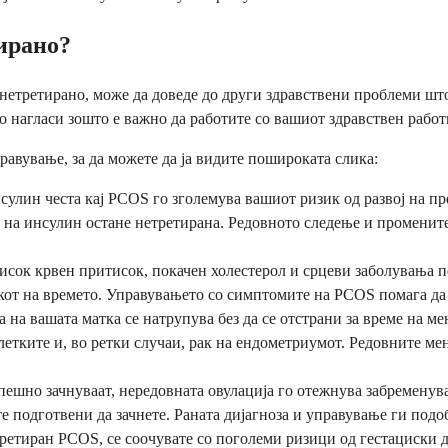
ирано?
 нетретирано, може да доведе до други здравствени проблеми што
о нагласи зошто е важно да работите со вашиот здравствен рабо
равување, за да можете да ја видите пошироката слика:
улин честа кај PCOS го зголемува вашиот ризик од развој на пр
та на инсулин остане нетретирана. Редовното следење и променит
исок крвен притисок, покачен холестерол и срцеви заболувања 
кот на времето. Управувањето со симптомите на PCOS помага да 
а на вашата матка се натрупува без да се отстрани за време на 
клетките и, во ретки случаи, рак на ендометриумот. Редовните м
шно зачнуваат, нередовната овулација го отежнува забременува
те подготвени да зачнете. Раната дијагноза и управување ги под
етиран PCOS, се соочувате со поголеми ризици од гестациски д