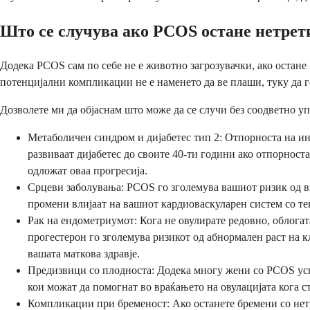
Што се случува ако PCOS остане нетрет
Додека PCOS сам по себе не е животно загрозувачки, ако остане
потенцијални компликации не е наменето да ве плаши, туку да г
Дозволете ми да објаснам што може да се случи без соодветно уп
Метаболичен синдром и дијабетес тип 2: Отпорноста на инс
развиваат дијабетес до своите 40-ти години ако отпорнос
одложат оваа прогресија.
Срцеви заболувања: PCOS го зголемува вашиот ризик од в
промени влијаат на вашиот кардиоваскуларен систем со те
Рак на ендометриумот: Кога не овулирате редовно, облогат
прогестерон го зголемува ризикот од абнормален раст на 
вашата маткова здравје.
Предизвици со плодноста: Додека многу жени со PCOS успе
кои можат да помогнат во враќањето на овулацијата кога с
Компликации при бременост: Ако останете бремени со нетр