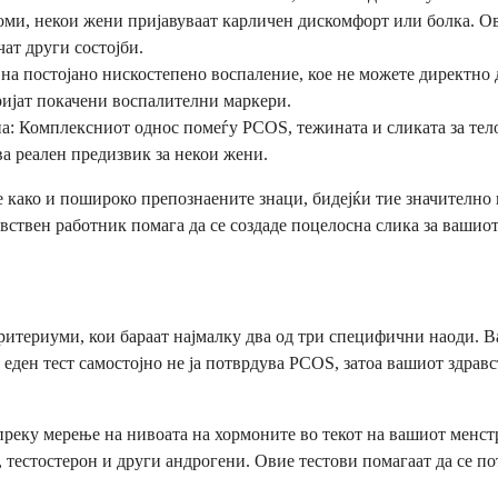
томи, некои жени пријавуваат карличен дискомфорт или болка. Ов
ат други состојби.
а постојано нискостепено воспаление, кое не можете директно да
ријат покачени воспалителни маркери.
а: Комплексниот однос помеѓу PCOS, тежината и сликата за тел
ва реален предизвик за некои жени.
како и пошироко препознаените знаци, бидејќи тие значително в
вствен работник помага да се создаде поцелосна слика за вашио
итериуми, кои бараат најмалку два од три специфични наоди. Ва
еден тест самостојно не ја потврдува PCOS, затоа вашиот здрав
 преку мерење на нивоата на хормоните во текот на вашиот менс
 тестостерон и други андрогени. Овие тестови помагаат да се 