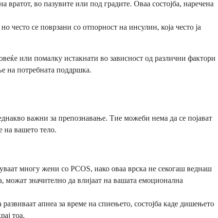
а вратот, во пазувите или под градите. Оваа состојба, наречена
но често се поврзани со отпорност на инсулин, која често ја
повеќе или помалку истакнати во зависност од различни фактори
ње на потребната поддршка.
днакво важни за препознавање. Тие можеби нема да се појават
е на вашето тело.
уваат многу жени со PCOS, иако оваа врска не секогаш веднаш
, можат значително да влијаат на вашата емоционална
развиваат апнеа за време на спиењето, состојба каде дишењето
рај тоа.