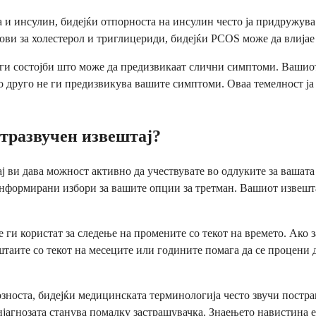
а и инсулин, бидејќи отпорноста на инсулин често ја придружув
тови за холестерол и триглицериди, бидејќи PCOS може да влијае
ги состојби што може да предизвикаат слични симптоми. Вашиот 
о друго не ги предизвикува вашите симптоми. Оваа темелност ја
лтразвучен извештај?
ј ви дава можност активно да учествувате во одлуките за вашата
формирани избори за вашите опции за третман. Вашиот извештај 
и користат за следење на промените со текот на времето. Ако з
таите со текот на месеците или годините помага да се процени 
озноста, бидејќи медицинската терминологија често звучи постра
ијагнозата станува помалку застрашувачка. Знаењето навистина е