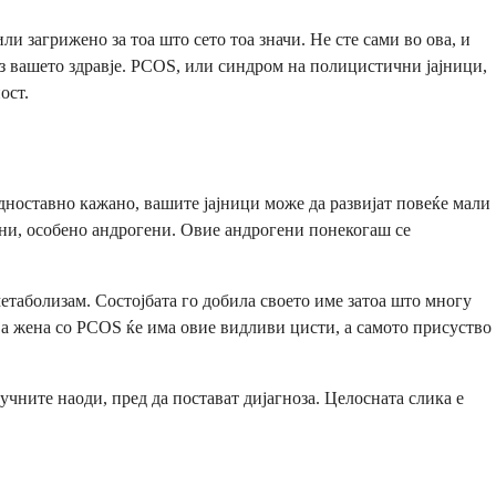
 загрижено за тоа што сето тоа значи. Не сте сами во ова, и
з вашето здравје. PCOS, или синдром на полицистични јајници,
ост.
дноставно кажано, вашите јајници може да развијат повеќе мали
ни, особено андрогени. Овие андрогени понекогаш се
етаболизам. Состојбата го добила своето име затоа што многу
ја жена со PCOS ќе има овие видливи цисти, а самото присуство
учните наоди, пред да постават дијагноза. Целосната слика е