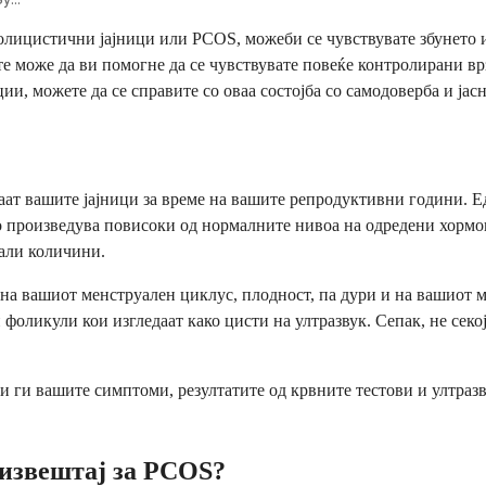
лицистични јајници или PCOS, можеби се чувствувате збунето или
е може да ви помогне да се чувствувате повеќе контролирани вр
, можете да се справите со оваа состојба со самодоверба и јасн
аат вашите јајници за време на вашите репродуктивни години. Е
о произведува повисоки од нормалните нивоа на одредени хормо
али количини.
на вашиот менструален циклус, плодност, па дури и на вашиот м
оликули кои изгледаат како цисти на ултразвук. Сепак, не секо
и ги вашите симптоми, резултатите од крвните тестови и ултразв
извештај за PCOS?