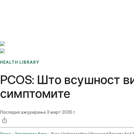
Benchmarks
Stories
FAQ
Sign up / Log in
HEALTH LIBRARY
PCOS: Што всушност ви
симптомите
Последно ажурирање
3 март 2026 г.
Дома
Здравствен Блог