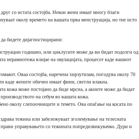
друг со истата состојба. Некои жени имаат многу благи
уваат околу времето на вашата прва менструација, но тие исто
 да бидете дијагностицирани:
нструации годишно, или циклусите може да ви бидат подолги од
та нерамнотежа влијае на овулацијата, процесот каде вашиот
омакот. Оваа состојба, наречена хирзутизам, погодува околу 70
и каде жените обично имаат фини, светли влакна.
ата кожа може постојано да биде мрсна, а акните може да бидат
 производството на себум во вашата кожа.
обено околу слепоочниците и темето. Ова опаѓање на косата по
здрава тежина или забележуваат зголемување на телесната
о прави управувањето со тежината попредизвикувачко. Дури и