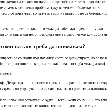
и дамки на кожата во набори и прегиби на телото, како што се н
не е само козметички проблем, туку важен метаболички знак.
сто се појавуваат во пазувите или на вратот. Тие се безопасни, 
 текот на времето, така што може да забележите дека стануваат 
ава сигнали, а нивното препознавање е првиот чекор кон добива
томи на кои треба да внимавам?
фестира со знаци кои помалку често се дискутираат, но се поде
берете целосниот спектар на тоа како оваа состојба може да влија
мавате:
вје: Депресија, анксиозност и промени во расположението погод
 стресот од управувањето со симптомите и грижите за плодноста
аспивање или останување будни. Некои жени со PCOS исто така 
а е почесто ако носите вишок тежина, но може да се случи и пок