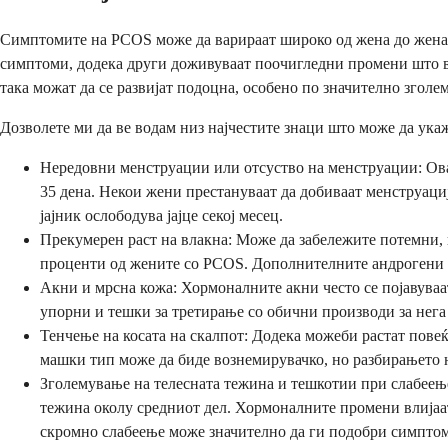
Симптомите на PCOS може да варираат широко од жена до жена, 
симптоми, додека други доживуваат поочигледни промени што вл
така можат да се развијат подоцна, особено по значително зголе
Дозволете ми да ве водам низ најчестите знаци што може да укаж
Нередовни менструации или отсуство на менструации: Ова
35 дена. Некои жени престануваат да добиваат менструаци
јајник ослободува јајце секој месец.
Прекумерен раст на влакна: Може да забележите потемни, п
проценти од жените со PCOS. Дополнителните андрогени в
Акни и мрсна кожа: Хормоналните акни често се појавуваат
упорни и тешки за третирање со обични производи за нега 
Тенчење на косата на скалпот: Додека можеби растат повеќ
машки тип може да биде вознемирувачко, но разбирањето н
Зголемување на телесната тежина и тешкотии при слабеењ
тежина околу средниот дел. Хормоналните промени влијаат
скромно слабеење може значително да ги подобри симптом