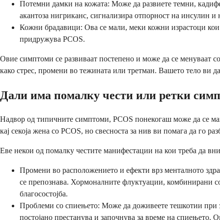
Потемни дамки на кожата: Може да развиете темни, кадифен
акантоза нигриканс, сигнализира отпорност на инсулин и 
Кожни брадавици: Ова се мали, меки кожни израстоци кои че
придружува PCOS.
Овие симптоми се развиваат постепено и може да се менуваат со
како стрес, промени во тежината или третман. Вашето тело ви д
Дали има помалку чести или ретки симп
Надвор од типичните симптоми, PCOS понекогаш може да се мани
кај секоја жена со PCOS, но свесноста за нив ви помага да го раз
Еве некои од помалку честите манифестации на кои треба да вни
Промени во расположението и ефекти врз менталното здра
се препознава. Хормоналните флуктуации, комбинирани со
благосостојба.
Проблеми со спиењето: Може да доживеете тешкотии при з
постојано престанува и започнува за време на спиењето. Ов