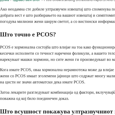
Ако неодамна сте добиле ултразвучен извештај што споменува по
добрата вест е што разбирањето на вашиот извештај и симптомит
погодува милиони жени ширум светот, а со вистински информации
Што точно е PCOS?
PCOS е хормонална состојба што влијае на тоа како функционир
кесички исполнети со течност наречени фоликули, а вашето тел
нарекуваат машки хормони, но сите жени ги произведуваат во м
Кога имате PCOS, оваа хормонална нерамнотежа може да влијае 
жени со PCOS имаат зголемени јајници што содржат многу мали ф
на цисти не значи автоматски дека имате PCOS.
Затоа лекарите разгледуваат комбинација од фактори, вклучувајќ
поважна од кој било поединечен доказ.
Што всушност покажува ултразвучниот 