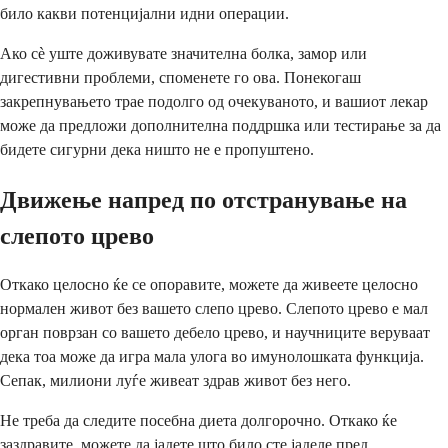
било какви потенцијални идни операции.
Ако сè уште доживувате значителна болка, замор или
дигестивни проблеми, споменете го ова. Понекогаш
закрепнувањето трае подолго од очекуваното, и вашиот лекар
може да предложи дополнителна поддршка или тестирање за да
бидете сигурни дека ништо не е пропуштено.
Движење напред по отстранување на
слепото црево
Откако целосно ќе се опоравите, можете да живеете целосно
нормален живот без вашето слепо црево. Слепото црево е мал
орган поврзан со вашето дебело црево, и научниците веруваат
дека тоа може да игра мала улога во имунолошката функција.
Сепак, милиони луѓе живеат здрав живот без него.
Не треба да следите посебна диета долгорочно. Откако ќе
заздравите, можете да јадете што било сте јаделе пред