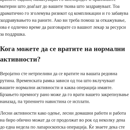
материи што доаѓаат до вашите ткива што заздравуваат. Тоа
драматично го зголемува ризикот од компликации и го забавува
заздравувањето на раните. Ако ви треба помош за откажување,
ова е одлично време да разговарате со вашиот лекар за ресурси
за поддршка.
Кога можете да се вратите на нормални
активности?
Веројатно сте нетрпеливи да се вратите на вашата редовна
рутина. Временската рамка зависи од тоа што вклучуваат
вашите нормални активности и каква операција имавте.
Брзањето премногу рано може да го врати вашето закрепнување
наназад, па трпението навистина се исплати.
Лесни активности како одење, лесни домашни работи и работа
на биро обично можат да се продолжат во рок од неколку дена
до една недела по лапароскопска операција. Ќе знаете дека сте