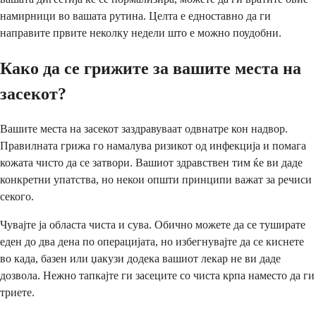
намирници во вашата рутина. Целта е едноставно да ги
направите првите неколку недели што е можно поудобни.
Како да се грижите за вашите места на
засекот?
Вашите места на засекот заздравуваат одвнатре кон надвор.
Правилната грижа го намалува ризикот од инфекција и помага
кожата чисто да се затвори. Вашиот здравствен тим ќе ви даде
конкретни упатства, но некои општи принципи важат за речиси
секого.
Чувајте ја областа чиста и сува. Обично можете да се туширате
еден до два дена по операцијата, но избегнувајте да се киснете
во када, базен или џакузи додека вашиот лекар не ви даде
дозвола. Нежно тапкајте ги засеците со чиста крпа наместо да ги
триете.