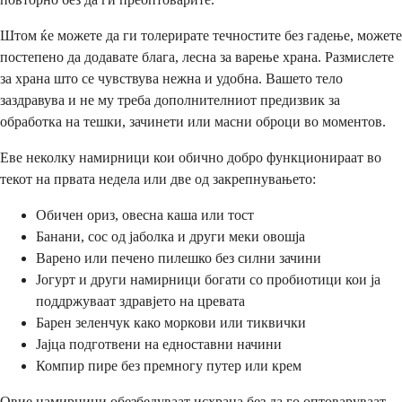
Штом ќе можете да ги толерирате течностите без гадење, можете
постепено да додавате блага, лесна за варење храна. Размислете
за храна што се чувствува нежна и удобна. Вашето тело
заздравува и не му треба дополнителниот предизвик за
обработка на тешки, зачинети или масни оброци во моментов.
Еве неколку намирници кои обично добро функционираат во
текот на првата недела или две од закрепнувањето:
Обичен ориз, овесна каша или тост
Банани, сос од јаболка и други меки овошја
Варено или печено пилешко без силни зачини
Јогурт и други намирници богати со пробиотици кои ја
поддржуваат здравјето на цревата
Барен зеленчук како моркови или тиквички
Јајца подготвени на едноставни начини
Компир пире без премногу путер или крем
Овие намирници обезбедуваат исхрана без да го оптоваруваат