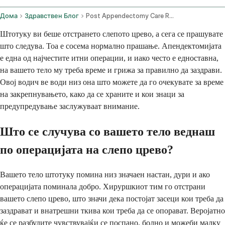
Дома
Здравствен Блог
Post Appendectomy Care Recovery Diet And Complications
Штотуку ви беше отстрането слепото црево, а сега се прашувате
што следува. Тоа е сосема нормално прашање. Апендектомијата
е една од најчестите итни операции, и иако често е едноставна,
на вашето тело му треба време и грижа за правилно да заздрави.
Овој водич ве води низ она што можете да го очекувате за време
на закрепнувањето, како да се храните и кои знаци за
предупредување заслужуваат внимание.
Што се случува со вашето тело веднаш
по операцијата на слепо црево?
Вашето тело штотуку помина низ значаен настан, дури и ако
операцијата поминала добро. Хируршкиот тим го отстрани
вашето слепо црево, што значи дека постојат засеци кои треба да
заздрават и внатрешни ткива кои треба да се опорават. Веројатно
ќе се разбудите чувствувајќи се поспано, болно и можеби малку