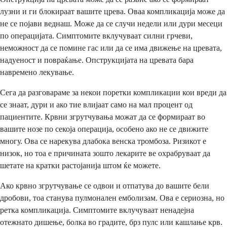
лузни и ги блокираат вашите црева. Оваа компликација може да
не се појави веднаш. Може да се случи недели или дури месеци
по операцијата. Симптомите вклучуваат силни грчеви,
неможност да се помине гас или да се има движење на цревата,
надуеност и повраќање. Опструкцијата на цревата бара
навремено лекување.
Сега да разговараме за некои поретки компликации кои вреди да
се знаат, дури и ако тие влијаат само на мал процент од
пациентите. Крвни згрутчувања можат да се формираат во
вашите нозе по секоја операција, особено ако не се движите
многу. Ова се нарекува длабока венска тромбоза. Ризикот е
низок, но тоа е причината зошто лекарите ве охрабруваат да
шетате на кратки растојанија штом ќе можете.
Ако крвно згрутчување се одвои и отпатува до вашите бели
дробови, тоа станува пулмонален емболизам. Ова е сериозна, но
ретка компликација. Симптомите вклучуваат ненадејна
отежнато дишење, болка во градите, брз пулс или кашлање крв.