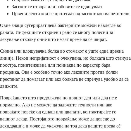
Засекот се отвора или рабовите се одвојуваат
Црвени ленти кои се протегаат од засекот кон вашето тело
Овие знаци сугерираат дека бактериите можеби навлегле во
раната. Инфекциите откриени рано се многу полесни за
лекување отколку оние што имаат време да се шират.
Силна или влошувачка болка во стомакот е уште една црвена
линија. Некои непријатност е очекувана, но болката што станува
поостра, поинтензивна или поинаква по карактер бара
проценка. Ова е особено точно ако лековите против болки
престанат да помагаат или ако болката ве спречува удобно да се
движите.
Повраќањето што продолжува по првиот ден или два не е
нормално. Ако не можете да задржите течности или ако
повраќате повеќе од еднаш или двапати, контактирајте го
вашиот лекар. Постојаното повраќање може да доведе до
дехидрација и може да укажува на тоа дека вашите црева сè