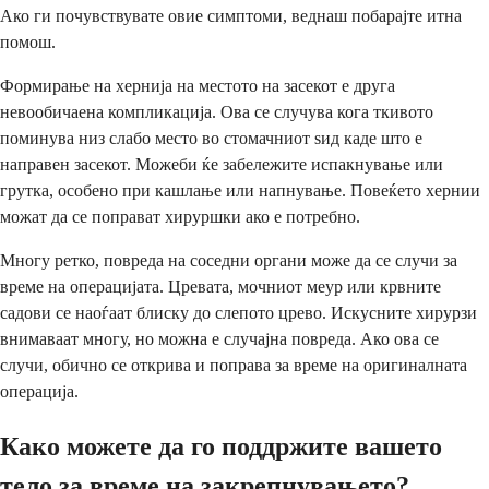
Ако ги почувствувате овие симптоми, веднаш побарајте итна
помош.
Формирање на хернија на местото на засекот е друга
невообичаена компликација. Ова се случува кога ткивото
поминува низ слабо место во стомачниот ѕид каде што е
направен засекот. Можеби ќе забележите испакнување или
грутка, особено при кашлање или напнување. Повеќето хернии
можат да се поправат хируршки ако е потребно.
Многу ретко, повреда на соседни органи може да се случи за
време на операцијата. Цревата, мочниот меур или крвните
садови се наоѓаат блиску до слепото црево. Искусните хирурзи
внимаваат многу, но можна е случајна повреда. Ако ова се
случи, обично се открива и поправа за време на оригиналната
операција.
Како можете да го поддржите вашето
тело за време на закрепнувањето?