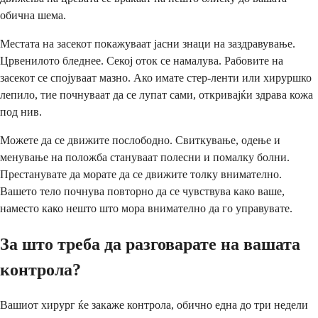
обична шема.
Местата на засекот покажуваат јасни знаци на заздравување.
Црвенилото бледнее. Секој оток се намалува. Рабовите на
засекот се спојуваат мазно. Ако имате стер-ленти или хируршко
лепило, тие почнуваат да се лупат сами, откривајќи здрава кожа
под нив.
Можете да се движите послободно. Свиткување, одење и
менување на положба стануваат полесни и помалку болни.
Престанувате да морате да се движите толку внимателно.
Вашето тело почнува повторно да се чувствува како ваше,
наместо како нешто што мора внимателно да го управувате.
За што треба да разговарате на вашата
контрола?
Вашиот хирург ќе закаже контрола, обично една до три недели