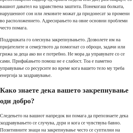
вашиот давател на здравствена заштита. Понекогаш болката,
нарушениот сон или лековите можат да придонесат за промени
во расположението. Адресирањето на овие основни проблеми
често помага.
Поддршката го олеснува закрепнувањето. Дозволете им на
пријателите и семејството да помогнат со оброци, задачи или
грижа за деца ако ви е потребно. Не мора да управувате со се
сами. Прифаќањето помош не е слабост. Тоа е паметно
управување со ресурсите во време кога вашето тело му треба
енергија за заздравување.
Како знаете дека вашето закрепнување
оди добро?
Следењето на вашиот напредок ви помага да препознаете дека
заздравувањето се случува, дури и кога се чувствува бавно.
Позитивните знаци на закрепнување често се суптилни на