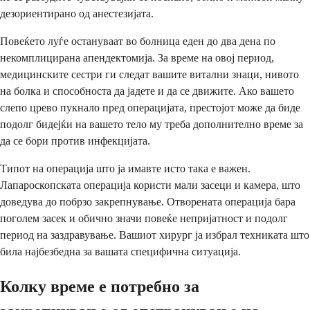
дезориентирано од анестезијата.
Повеќето луѓе остануваат во болница еден до два дена по
некомплицирана апендектомија. За време на овој период,
медицинските сестри ги следат вашите витални знаци, нивото
на болка и способноста да јадете и да се движите. Ако вашето
слепо црево пукнало пред операцијата, престојот може да биде
подолг бидејќи на вашето тело му треба дополнително време за
да се бори против инфекцијата.
Типот на операција што ја имавте исто така е важен.
Лапароскопската операција користи мали засеци и камера, што
доведува до побрзо закрепнување. Отворената операција бара
поголем засек и обично значи повеќе непријатност и подолг
период на заздравување. Вашиот хирург ја избрал техниката што
била најбезбедна за вашата специфична ситуација.
Колку време е потребно за