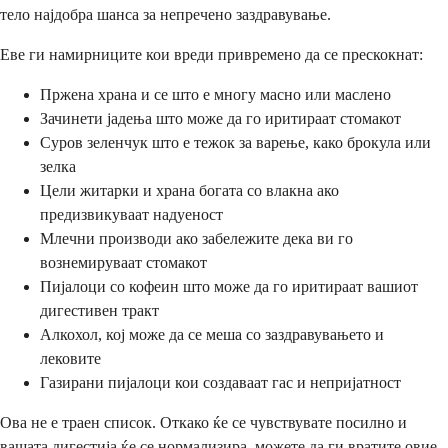
тело најдобра шанса за непречено заздравување.
Еве ги намирниците кои вреди привремено да се прескокнат:
Пржена храна и се што е многу масно или маслено
Зачинети јадења што може да го иритираат стомакот
Суров зеленчук што е тежок за варење, како брокула или
зелка
Цели житарки и храна богата со влакна ако
предизвикуваат надуеност
Млечни производи ако забележите дека ви го
вознемируваат стомакот
Пијалоци со кофеин што може да го иритираат вашиот
дигестивен тракт
Алкохол, кој може да се меша со заздравувањето и
лековите
Газирани пијалоци кои создаваат гас и непријатност
Ова не е траен список. Откако ќе се чувствувате посилно и
вашата дигестија ќе се нормализира, можете да ги вратите овие