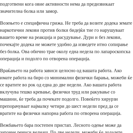
подготвени кога овие активности нема да предизвикаат
значителна болка или замор.
Возењето е специфична грижа. Не треба да возите додека земате
наркотични лекови против болки бидејќи тие го нарушуваат
вашето време на реакција и расудување. Дури и без лекови,
почекајте додека не можете удобно да изведете итно сопирање
без болка. Ова обично трае околу една недела по лапароскопска
операција и подолго по отворена операција.
Враќањето на работа зависи целосно од вашата работа. Ако
имате работа на биро со минимални физички барања, можеби ќе
се вратите во рок од една до две недели. Ако вашата работа
вклучува тешко кревање, физички труд или ракување со
машини, ќе треба да почекате подолго. Повеќето хирурзи
препорачуваат најмалку четири до шест недели пред да се
вратите на физички напорна работа по отворена операција.
Вежбањето бара постепен пристап. Лесното одење може да
започне речиси веднаш. По две недели, можеби ќе додадете