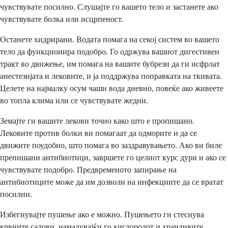
чувствувате посилно. Слушајте го вашето тело и застанете ако
чувствувате болка или исцрпеност.
Останете хидрирани. Водата помага на секој систем во вашето
тело да функционира подобро. Го одржува вашиот дигестивен
тракт во движење, им помага на вашите бубрези да ги исфрлат
анестезијата и лековите, и ја поддржува поправката на ткивата.
Целете на најмалку осум чаши вода дневно, повеќе ако живеете
во топла клима или се чувствувате жедни.
Земајте ги вашите лекови точно како што е пропишано.
Лековите против болки ви помагаат да одморите и да се
движите поудобно, што помага во заздравувањето. Ако ви биле
препишани антибиотици, завршете го целиот курс дури и ако се
чувствувате подобро. Предвременото запирање на
антибиотиците може да им дозволи на инфекциите да се вратат
посилни.
Избегнувајте пушење ако е можно. Пушењето ги стеснува
крвните садови, намалувајќи го кислородот и хранливите