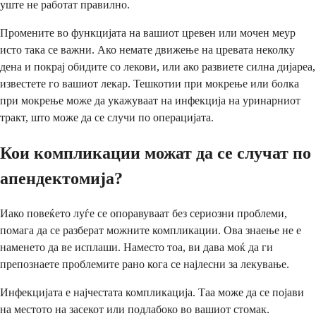
уште не работат правилно.
Промените во функцијата на вашиот цревен или мочен меур
исто така се важни. Ако немате движење на цревата неколку
дена и покрај обидите со лекови, или ако развиете силна дијареа,
известете го вашиот лекар. Тешкотии при мокрење или болка
при мокрење може да укажуваат на инфекција на уринарниот
тракт, што може да се случи по операцијата.
Кои компликации можат да се случат по
апендектомија?
Иако повеќето луѓе се опоравуваат без сериозни проблеми,
помага да се разберат можните компликации. Ова знаење не е
наменето да ве исплаши. Наместо тоа, ви дава моќ да ги
препознаете проблемите рано кога се најлесни за лекување.
Инфекцијата е најчестата компликација. Таа може да се појави
на местото на засекот или подлабоко во вашиот стомак.