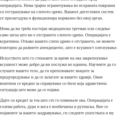
операцијата. Нема трајни ограничувања во исхраната поврзани
со отстранување на слепото црево. Вашиот дигестивен систем
се прилагодува и функционира нормално без овој орган.
Нема да ви треба постојан медицински третман или следење
само затоа што ви е отстрането слепото црево. Операцијата е
куративна. Откако вашето слепо црево е отстрането, не можете
повторно да развиете апендицитис, што е всушност олеснување.
Искуството што го стекнавте за време на ова закрепнување
всушност може добро да ви послужи во иднина. Научивте да го
слушате вашето тело, да ги препознавате знаците за
предупредување и да се залагате за вашето здравје. Овие
вештини се вредни за справување со било која здравствена
ситуација што може да се појави.
Дајте си кредит за тоа што сте го поминале ова. Операцијата е
голема работа, дури и кога е вообичаена и рутинска. Вие се
појавивте за вашето заздравување, ги следевте упатствата и му