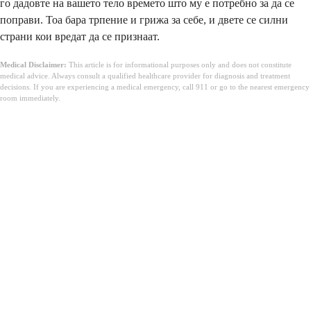
го дадовте на вашето тело времето што му е потребно за да се
поправи. Тоа бара трпение и грижа за себе, и двете се силни
страни кои вредат да се признаат.
Medical Disclaimer:
This article is for informational purposes only and does not constitute
medical advice. Always consult a qualified healthcare provider for diagnosis and treatment
decisions. If you are experiencing a medical emergency, call 911 or go to the nearest emergency
room immediately.