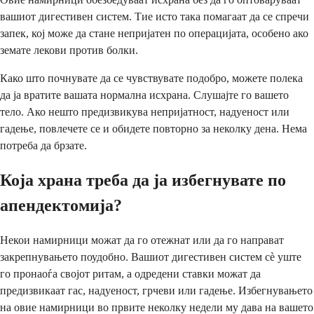
вашиот дигестивен систем. Тие исто така помагаат да се спречи
запек, кој може да стане непријатен по операцијата, особено ако
земате лекови против болки.
Како што почнувате да се чувствувате подобро, можете полека
да ја вратите вашата нормална исхрана. Слушајте го вашето
тело. Ако нешто предизвикува непријатност, надуеност или
гадење, повлечете се и обидете повторно за неколку дена. Нема
потреба да брзате.
Која храна треба да ја избегнувате по
апендектомија?
Некои намирници можат да го отежнат или да го направат
закрепнувањето поудобно. Вашиот дигестивен систем сè уште
го пронаоѓа својот ритам, а одредени ставки можат да
предизвикаат гас, надуеност, грчеви или гадење. Избегнувањето
на овие намирници во првите неколку недели му дава на вашето