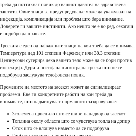
треба да поттикнат повик до вашиот давател на здравствена
заштита. Овие знаци за предупредување може да укажуваат на
инфекција, компликација или проблем што бара внимание.
Доверете ги вашите инстинкти. Ако нешто не е во ред, секогаш
е подобро да прашате.
Треската е еден од најважните знаци на кои треба да се внимава.
Температура над 101 степени Фаренхајт или 38.3 степени
Целзиусови сугерира дека вашето тело може да се бори против
инфекција. Дури и постојана нискотрајна треска што не се
подобрува заслужува телефонски повик.
Промените на местото на засекот можат да сигнализираат
проблеми. Еве ги конкретните работи на кои треба да
внимавате, што надминуваат нормалното заздравување:
Зголемена црвенило што се шири нанадвор од засекот
Топлина околу областа што се чувствува топла на допир
Оток што се влошува наместо да се подобрува
Гној или заматена, непријатна дренажа