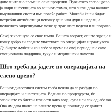
дополнително време на овие проценки. Пукнатото слепо црево
ја шири инфекцијата во вашиот стомак, што значи дека вашиот
имунолошки систем има повеќе работа. Можеби ќе ви бидат
потребни антибиотици неколку дена или дури и недели, а
целосното закрепнување може да трае шест недели или подолго.
Секој закрепнува со свое темпо. Вашата возраст, општо здравје и
колку добро ги следите упатствата по операцијата играат улога.
Да бидете љубезни кон себе за време на овој период не е само
емоционална поддршка, туку е и медицински паметно.
Што треба да јадете по операцијата на
слепо црево?
Вашиот дигестивен систем треба нежно да се разбуди по
операцијата и анестезијата. Веднаш по процедурата, ќе
започнете со бистри течности како вода, супа или сок од јаболко.
Ова им дава шанса на вашите црева да почнат да се движат
повторно без да ги преоптоварите.