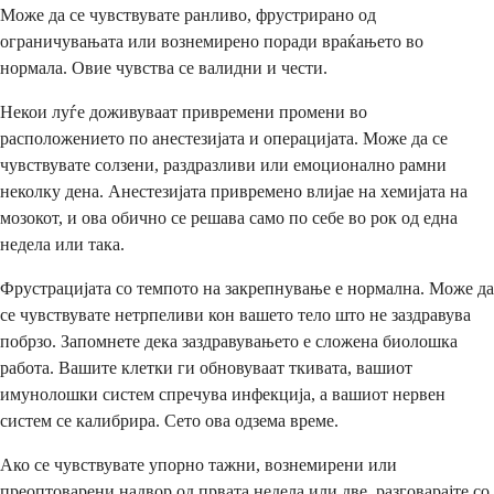
Може да се чувствувате ранливо, фрустрирано од
ограничувањата или вознемирено поради враќањето во
нормала. Овие чувства се валидни и чести.
Некои луѓе доживуваат привремени промени во
расположението по анестезијата и операцијата. Може да се
чувствувате солзени, раздразливи или емоционално рамни
неколку дена. Анестезијата привремено влијае на хемијата на
мозокот, и ова обично се решава само по себе во рок од една
недела или така.
Фрустрацијата со темпото на закрепнување е нормална. Може да
се чувствувате нетрпеливи кон вашето тело што не заздравува
побрзо. Запомнете дека заздравувањето е сложена биолошка
работа. Вашите клетки ги обновуваат ткивата, вашиот
имунолошки систем спречува инфекција, а вашиот нервен
систем се калибрира. Сето ова одзема време.
Ако се чувствувате упорно тажни, вознемирени или
преоптоварени надвор од првата недела или две, разговарајте со