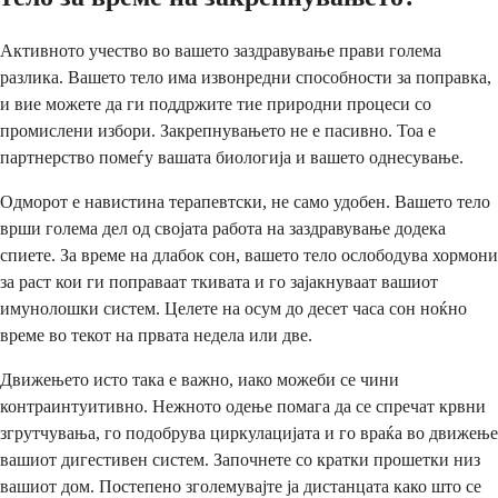
Активното учество во вашето заздравување прави голема
разлика. Вашето тело има извонредни способности за поправка,
и вие можете да ги поддржите тие природни процеси со
промислени избори. Закрепнувањето не е пасивно. Тоа е
партнерство помеѓу вашата биологија и вашето однесување.
Одморот е навистина терапевтски, не само удобен. Вашето тело
врши голема дел од својата работа на заздравување додека
спиете. За време на длабок сон, вашето тело ослободува хормони
за раст кои ги поправаат ткивата и го зајакнуваат вашиот
имунолошки систем. Целете на осум до десет часа сон ноќно
време во текот на првата недела или две.
Движењето исто така е важно, иако можеби се чини
контраинтуитивно. Нежното одење помага да се спречат крвни
згрутчувања, го подобрува циркулацијата и го враќа во движење
вашиот дигестивен систем. Започнете со кратки прошетки низ
вашиот дом. Постепено зголемувајте ја дистанцата како што се