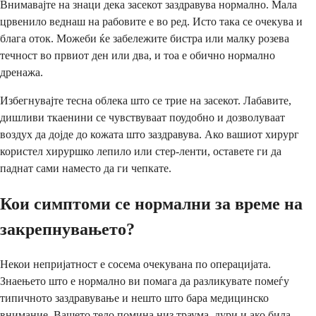
Внимавајте на знаци дека засекот заздравува нормално. Мала
црвенило веднаш на рабовите е во ред. Исто така се очекува и
блага оток. Можеби ќе забележите бистра или малку розева
течност во првиот ден или два, и тоа е обично нормално
дренажа.
Избегнувајте тесна облека што се трие на засекот. Лабавите,
дишливи ткаенини се чувствуваат поудобно и дозволуваат
воздух да дојде до кожата што заздравува. Ако вашиот хирург
користел хируршко лепило или стер-ленти, оставете ги да
паднат сами наместо да ги чепкате.
Кои симптоми се нормални за време на
закрепнувањето?
Некои непријатност е сосема очекувана по операцијата.
Знаењето што е нормално ви помага да разликувате помеѓу
типичното заздравување и нешто што бара медицинско
внимание. Вашето тело помина низ траума, дури и ако била