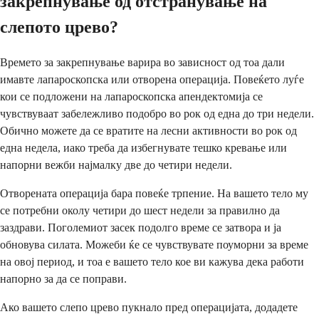
закрепнување од отстранување на
слепото црево?
Времето за закрепнување варира во зависност од тоа дали
имавте лапароскопска или отворена операција. Повеќето луѓе
кои се подложени на лапароскопска апендектомија се
чувствуваат забележливо подобро во рок од една до три недели.
Обично можете да се вратите на лесни активности во рок од
една недела, иако треба да избегнувате тешко кревање или
напорни вежби најмалку две до четири недели.
Отворената операција бара повеќе трпение. На вашето тело му
се потребни околу четири до шест недели за правилно да
заздрави. Поголемиот засек подолго време се затвора и ја
обновува силата. Можеби ќе се чувствувате поуморни за време
на овој период, и тоа е вашето тело кое ви кажува дека работи
напорно за да се поправи.
Ако вашето слепо црево пукнало пред операцијата, додадете