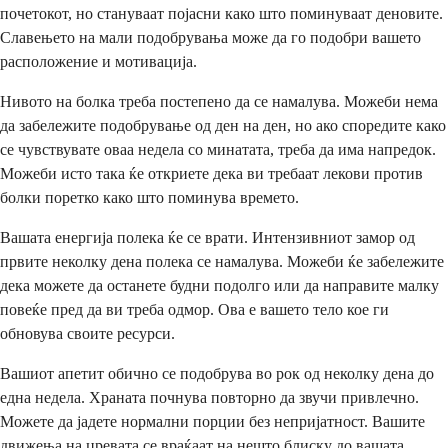
почетокот, но стануваат појасни како што поминуваат деновите.
Славењето на мали подобрувања може да го подобри вашето
расположение и мотивација.
Нивото на болка треба постепено да се намалува. Можеби нема
да забележите подобрување од ден на ден, но ако споредите како
се чувствувате оваа недела со минатата, треба да има напредок.
Можеби исто така ќе откриете дека ви требаат лекови против
болки поретко како што поминува времето.
Вашата енергија полека ќе се врати. Интензивниот замор од
првите неколку дена полека се намалува. Можеби ќе забележите
дека можете да останете будни подолго или да направите малку
повеќе пред да ви треба одмор. Ова е вашето тело кое ги
обновува своите ресурси.
Вашиот апетит обично се подобрува во рок од неколку дена до
една недела. Храната почнува повторно да звучи привлечно.
Можете да јадете нормални порции без непријатност. Вашите
движења на цревата се враќаат на нешто блиску до вашата