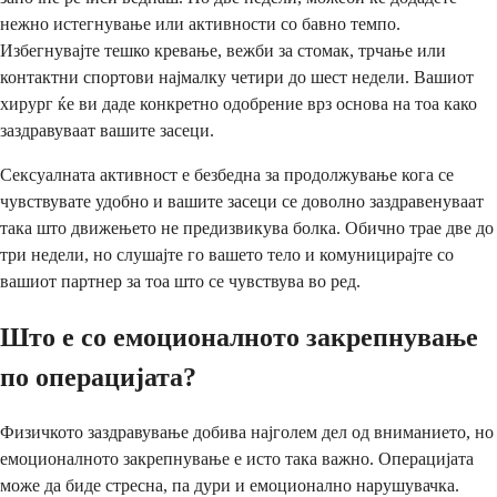
нежно истегнување или активности со бавно темпо.
Избегнувајте тешко кревање, вежби за стомак, трчање или
контактни спортови најмалку четири до шест недели. Вашиот
хирург ќе ви даде конкретно одобрение врз основа на тоа како
заздравуваат вашите засеци.
Сексуалната активност е безбедна за продолжување кога се
чувствувате удобно и вашите засеци се доволно заздравенуваат
така што движењето не предизвикува болка. Обично трае две до
три недели, но слушајте го вашето тело и комуницирајте со
вашиот партнер за тоа што се чувствува во ред.
Што е со емоционалното закрепнување
по операцијата?
Физичкото заздравување добива најголем дел од вниманието, но
емоционалното закрепнување е исто така важно. Операцијата
може да биде стресна, па дури и емоционално нарушувачка.