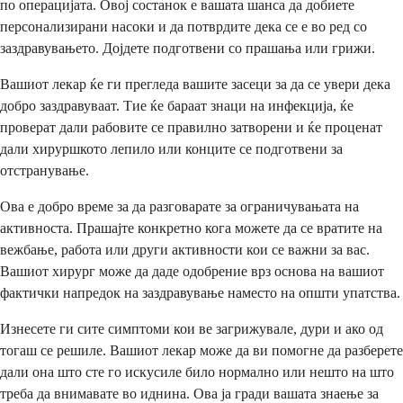
по операцијата. Овој состанок е вашата шанса да добиете
персонализирани насоки и да потврдите дека се е во ред со
заздравувањето. Дојдете подготвени со прашања или грижи.
Вашиот лекар ќе ги прегледа вашите засеци за да се увери дека
добро заздравуваат. Тие ќе бараат знаци на инфекција, ќе
проверат дали рабовите се правилно затворени и ќе проценат
дали хируршкото лепило или конците се подготвени за
отстранување.
Ова е добро време за да разговарате за ограничувањата на
активноста. Прашајте конкретно кога можете да се вратите на
вежбање, работа или други активности кои се важни за вас.
Вашиот хирург може да даде одобрение врз основа на вашиот
фактички напредок на заздравување наместо на општи упатства.
Изнесете ги сите симптоми кои ве загрижувале, дури и ако од
тогаш се решиле. Вашиот лекар може да ви помогне да разберете
дали она што сте го искусиле било нормално или нешто на што
треба да внимавате во иднина. Ова ја гради вашата знаење за