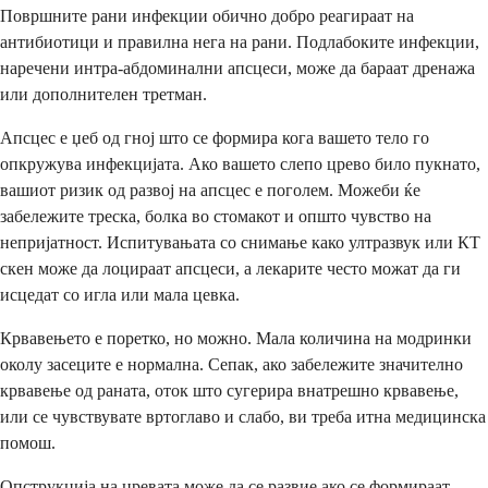
Површните рани инфекции обично добро реагираат на
антибиотици и правилна нега на рани. Подлабоките инфекции,
наречени интра-абдоминални апсцеси, може да бараат дренажа
или дополнителен третман.
Апсцес е џеб од гној што се формира кога вашето тело го
опкружува инфекцијата. Ако вашето слепо црево било пукнато,
вашиот ризик од развој на апсцес е поголем. Можеби ќе
забележите треска, болка во стомакот и општо чувство на
непријатност. Испитувањата со снимање како ултразвук или КТ
скен може да лоцираат апсцеси, а лекарите често можат да ги
исцедат со игла или мала цевка.
Крвавењето е поретко, но можно. Мала количина на модринки
околу засеците е нормална. Сепак, ако забележите значително
крвавење од раната, оток што сугерира внатрешно крвавење,
или се чувствувате вртоглаво и слабо, ви треба итна медицинска
помош.
Опструкција на цревата може да се развие ако се формираат