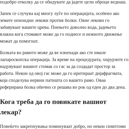
подобро отколку да се обидувате да јадете цели оброци веднаш.
Запек се случува кај многу луѓе по операцијата, особено ако
земате опиоидни лекови против болки. Овие лекови го
забавуваат вашите црева. Пиењето доволно вода, јадењето
влакна кога стомакот може да го поднесе и нежното движење
можат да помогнат.
Болката во рамото може да ве изненади ако сте имале
лапароскопска операција. За време на процедурата, хирурзите го
надувуваат вашиот стомак со гас за да создадат простор за
работа. Некои од овој гас може да го иритираат дијафрагмата,
која споделува нервни патишта со вашето рамо. Оваа
реферирана болка обично се решава во рок од еден до два дена.
Кога треба да го повикате вашиот
лекар?
Повеќето закрепнувања поминуваат добро, но некои симптоми