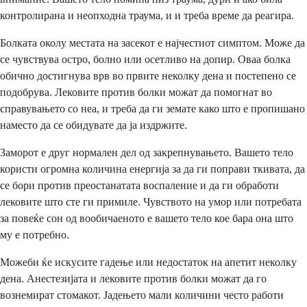
контролирана и неопходна траума, и и треба време да реагира.
Болката околу местата на засекот е најчестиот симптом. Може да
се чувствува остро, болно или осетливо на допир. Оваа болка
обично достигнува врв во првите неколку дена и постепено се
подобрува. Лековите против болки можат да помогнат во
справувањето со неа, и треба да ги земате како што е пропишано
наместо да се обидувате да ја издржите.
Заморот е друг нормален дел од закрепнувањето. Вашето тело
користи огромна количина енергија за да ги поправи ткивата, да
се бори против преостанатата воспаление и да ги обработи
лековите што сте ги примиле. Чувството на умор или потребата
за повеќе сон од вообичаеното е вашето тело кое бара она што
му е потребно.
Можеби ќе искусите гадење или недостаток на апетит неколку
дена. Анестезијата и лековите против болки можат да го
вознемират стомакот. Јадењето мали количини често работи