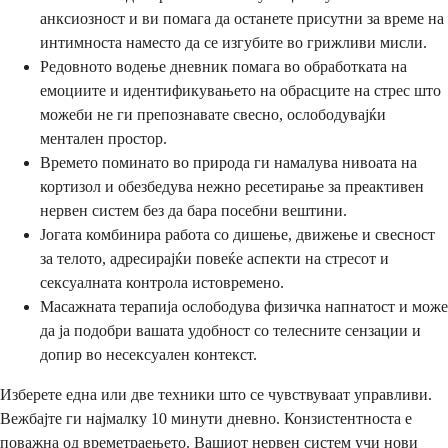
анксиозност и ви помага да останете присутни за време на
интимноста наместо да се изгубите во грижливи мисли.
Редовното водење дневник помага во обработката на
емоциите и идентификувањето на обрасците на стрес што
можеби не ги препознавате свесно, ослободувајќи
ментален простор.
Времето поминато во природа ги намалува нивоата на
кортизол и обезбедува нежно ресетирање за преактивен
нервен систем без да бара посебни вештини.
Јогата комбинира работа со дишење, движење и свесност
за телото, адресирајќи повеќе аспекти на стресот и
сексуалната контрола истовремено.
Масажната терапија ослободува физичка напнатост и може
да ја подобри вашата удобност со телесните сензации и
допир во несексуален контекст.
Изберете една или две техники што се чувствуваат управливи.
Вежбајте ги најмалку 10 минути дневно. Конзистентноста е
поважна од времетраењето. Вашиот нервен систем учи нови