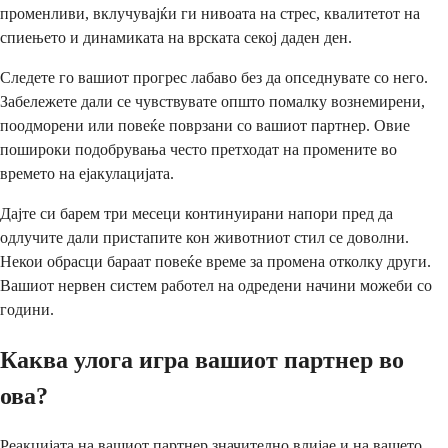
променливи, вклучувајќи ги нивоата на стрес, квалитетот на
спиењето и динамиката на врската секој даден ден.
Следете го вашиот прогрес лабаво без да опседнувате со него.
Забележете дали се чувствувате општо помалку вознемирени,
поодморени или повеќе поврзани со вашиот партнер. Овие
пошироки подобрувања често претходат на промените во
времето на ејакулацијата.
Дајте си барем три месеци континуирани напори пред да
одлучите дали пристапите кон животниот стил се доволни.
Некои обрасци бараат повеќе време за промена отколку други.
Вашиот нервен систем работел на одредени начини можеби со
години.
Каква улога игра вашиот партнер во
ова?
Реакцијата на вашиот партнер значително влијае и на вашето