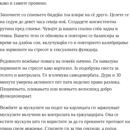
како и самите промени.
Започнете со спиењето бидејќи тоа влијае на сè друго. Целете се
на седум до девет часа секоја ноќ. Создадете конзистентна
рутина пред спиење. Чувајте ја вашата спална соба ладна и
темна. Вашето тело се обновува и повторно се балансира за
време на длабок сон, вклучувајќи го и повторното калибрирање
на хормоните на стресот и сексуалната функција.
Редовното вежбање помага на повеќе начини. Ги намалува
хормоните на стресот како кортизол. Ја подобрува свеста за
телото и контролата. Го зголемува самодовербата. Дури и 30
минути умерена активност пет пати неделно прави разлика.
Пешачењето, пливањето или возењето велосипед добро
функционираат.
Вежбите за мускулите на подот на карлицата ги зајакнуваат
мускулите вклучени во контролата на ејакулацијата. Ова се
истите мускули што ги користите за да го прекинете протокот на
урина среде мокрење. Стиснете ги за три секунди, а потоа