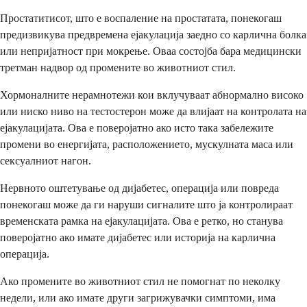
Простатитисот, што е воспаление на простатата, понекогаш
предизвикува предвремена ејакулација заедно со карлична болка
или непријатност при мокрење. Оваа состојба бара медицински
третман надвор од промените во животниот стил.
Хормоналните нерамнотежи кои вклучуваат абнормално високо
или ниско ниво на тестостерон може да влијаат на контролата на
ејакулацијата. Ова е поверојатно ако исто така забележите
промени во енергијата, расположението, мускулната маса или
сексуалниот нагон.
Нервното оштетување од дијабетес, операција или повреда
понекогаш може да ги наруши сигналите што ја контролираат
временската рамка на ејакулацијата. Ова е ретко, но станува
поверојатно ако имате дијабетес или историја на карлична
операција.
Ако промените во животниот стил не помогнат по неколку
недели, или ако имате други загрижувачки симптоми, има