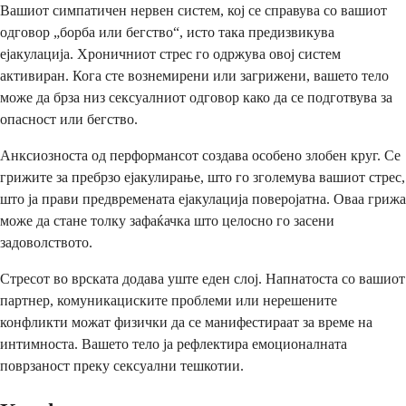
Вашиот симпатичен нервен систем, кој се справува со вашиот
одговор „борба или бегство“, исто така предизвикува
ејакулација. Хроничниот стрес го одржува овој систем
активиран. Кога сте вознемирени или загрижени, вашето тело
може да брза низ сексуалниот одговор како да се подготвува за
опасност или бегство.
Анксиозноста од перформансот создава особено злобен круг. Се
грижите за пребрзо ејакулирање, што го зголемува вашиот стрес,
што ја прави предвремената ејакулација поверојатна. Оваа грижа
може да стане толку зафаќачка што целосно го засeни
задоволството.
Стресот во врската додава уште еден слој. Напнатоста со вашиот
партнер, комуникациските проблеми или нерешените
конфликти можат физички да се манифестираат за време на
интимноста. Вашето тело ја рефлектира емоционалната
поврзаност преку сексуални тешкотии.