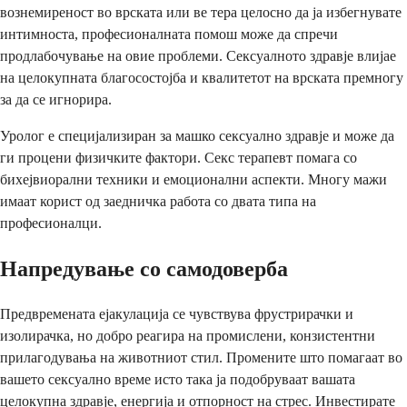
вознемиреност во врската или ве тера целосно да ја избегнувате
интимноста, професионалната помош може да спречи
продлабочување на овие проблеми. Сексуалното здравје влијае
на целокупната благосостојба и квалитетот на врската премногу
за да се игнорира.
Уролог е специјализиран за машко сексуално здравје и може да
ги процени физичките фактори. Секс терапевт помага со
бихејвиорални техники и емоционални аспекти. Многу мажи
имаат корист од заедничка работа со двата типа на
професионалци.
Напредување со самодоверба
Предвремената ејакулација се чувствува фрустрирачки и
изолирачка, но добро реагира на промислени, конзистентни
прилагодувања на животниот стил. Промените што помагаат во
вашето сексуално време исто така ја подобруваат вашата
целокупна здравје, енергија и отпорност на стрес. Инвестирате