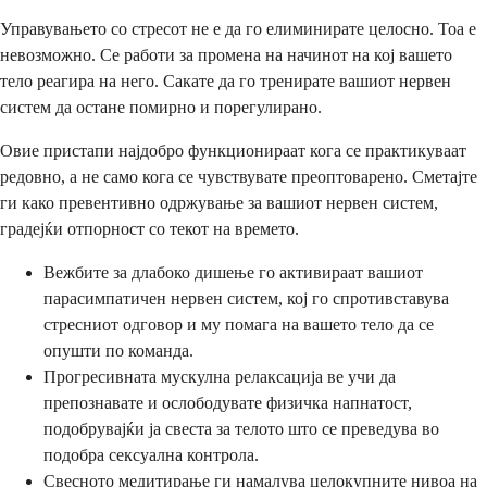
Управувањето со стресот не е да го елиминирате целосно. Тоа е
невозможно. Се работи за промена на начинот на кој вашето
тело реагира на него. Сакате да го тренирате вашиот нервен
систем да остане помирно и порегулирано.
Овие пристапи најдобро функционираат кога се практикуваат
редовно, а не само кога се чувствувате преоптоварено. Сметајте
ги како превентивно одржување за вашиот нервен систем,
градејќи отпорност со текот на времето.
Вежбите за длабоко дишење го активираат вашиот
парасимпатичен нервен систем, кој го спротивставува
стресниот одговор и му помага на вашето тело да се
опушти по команда.
Прогресивната мускулна релаксација ве учи да
препознавате и ослободувате физичка напнатост,
подобрувајќи ја свеста за телото што се преведува во
подобра сексуална контрола.
Свесното медитирање ги намалува целокупните нивоа на