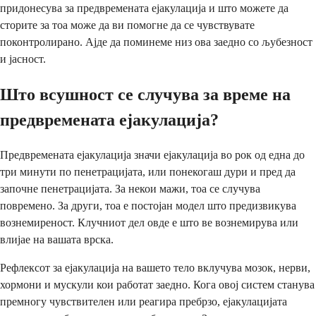
придонесува за предвремената ејакулација и што можете да
сторите за тоа може да ви помогне да се чувствувате
поконтролирано. Ајде да поминеме низ ова заедно со љубезност
и јасност.
Што всушност се случува за време на
предвремената ејакулација?
Предвремената ејакулација значи ејакулација во рок од една до
три минути по пенетрацијата, или понекогаш дури и пред да
започне пенетрацијата. За некои мажи, тоа се случува
повремено. За други, тоа е постојан модел што предизвикува
вознемиреност. Клучниот дел овде е што ве вознемирува или
влијае на вашата врска.
Рефлексот за ејакулација на вашето тело вклучува мозок, нерви,
хормони и мускули кои работат заедно. Кога овој систем станува
премногу чувствителен или реагира пребрзо, ејакулацијата