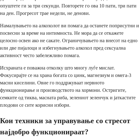
опуштете ги за три секунди. Повторете го ова 10 пати, три пати
на ден. Прогресот трае недели, не денови.
Намалувањето на алкохолот ви помага да останете поприсутни и
посвесни за време на интимноста. Не мора да се откажете
целосно освен ако не сакате. Ограничувањето на внесот на едно
или две пијалоци и избегнувањето алкохол пред сексуална
активност често забележливо помага.
Исхраната е поважна отколку што многу луѓе мислат.
Фокусирајте се на храна богата со цинк, магнезиум и омега-3
масни киселини. Овие го поддржуваат нервното
функционирање и производството на хормони. Остригите,
семките од тиква, масната риба, зелениот зеленчук и јаткастите
плодови се сите корисни избори.
Кои техники за управување со стресот
најдобро функционираат?