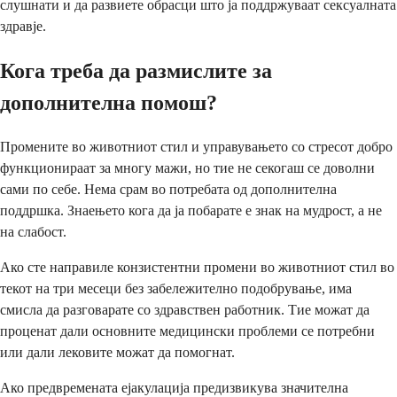
слушнати и да развиете обрасци што ја поддржуваат сексуалната
здравје.
Кога треба да размислите за
дополнителна помош?
Промените во животниот стил и управувањето со стресот добро
функционираат за многу мажи, но тие не секогаш се доволни
сами по себе. Нема срам во потребата од дополнителна
поддршка. Знаењето кога да ја побарате е знак на мудрост, а не
на слабост.
Ако сте направиле конзистентни промени во животниот стил во
текот на три месеци без забележително подобрување, има
смисла да разговарате со здравствен работник. Тие можат да
проценат дали основните медицински проблеми се потребни
или дали лековите можат да помогнат.
Ако предвремената ејакулација предизвикува значителна