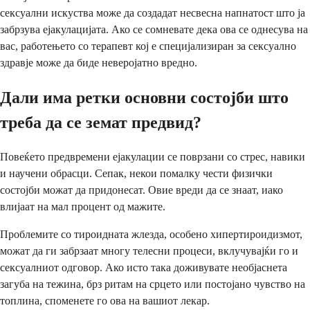
сексуални искуства може да создадат несвесна напнатост што ја
забрзува ејакулацијата. Ако се сомневате дека ова се однесува на
вас, работењето со терапевт кој е специјализиран за сексуално
здравје може да биде неверојатно вредно.
Дали има ретки основни состојби што
треба да се земат предвид?
Повеќето предвремени ејакулации се поврзани со стрес, навики
и научени обрасци. Сепак, некои помалку чести физички
состојби можат да придонесат. Овие вреди да се знаат, иако
влијаат на мал процент од мажите.
Проблемите со тироидната жлезда, особено хипертироидизмот,
можат да ги забрзаат многу телесни процеси, вклучувајќи го и
сексуалниот одговор. Ако исто така доживувате необјаснета
загуба на тежина, брз ритам на срцето или постојано чувство на
топлина, споменете го ова на вашиот лекар.