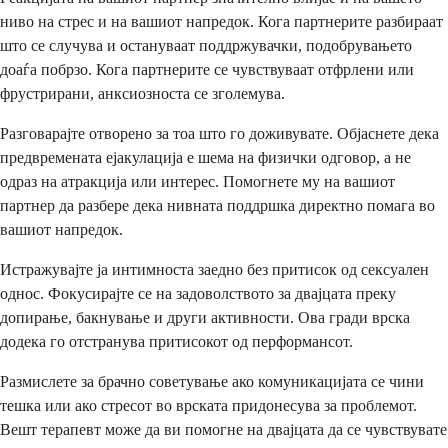
ниво на стрес и на вашиот напредок. Кога партнерите разбираат
што се случува и остануваат поддржувачки, подобрувањето
доаѓа побрзо. Кога партнерите се чувствуваат отфрлени или
фрустрирани, анксиозноста се зголемува.
Разговарајте отворено за тоа што го доживувате. Објаснете дека
предвремената ејакулација е шема на физички одговор, а не
одраз на атракција или интерес. Помогнете му на вашиот
партнер да разбере дека нивната поддршка директно помага во
вашиот напредок.
Истражувајте ја интимноста заедно без притисок од сексуален
однос. Фокусирајте се на задоволството за двајцата преку
допирање, бакнување и други активности. Ова гради врска
додека го отстранува притисокот од перформансот.
Размислете за брачно советување ако комуникацијата се чини
тешка или ако стресот во врската придонесува за проблемот.
Вешт терапевт може да ви помогне на двајцата да се чувствувате