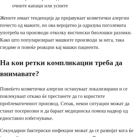
очните капаци или усните
Жените имаат тенденција да пријавуваат козметички алергии
почесто од мажите, но ова веројатно ја одразува поголемата
употреба на производи отколку вистински биолошки разлики.
Како што популаризираат машките производи за нега, така
гледаме и повеќе реакции кај машки пациенти.
На кои ретки компликации треба да
внимавате?
Повеќето козметички алергии остануваат локализирани и се
повлекуваат откако ќе престанете да го користите
проблематичниот производ. Сепак, некои ситуации можат да
станат посериозни и да бараат медицинска помош надвор од
едноставно избегнување.
Секундарни бактериски инфекции можат да се развијат кога ќе