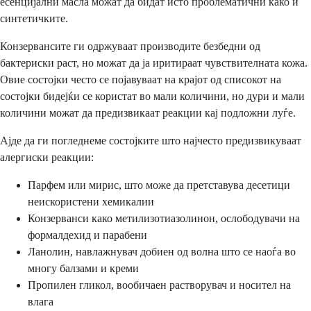
есенцијални масла можат да бидат исто проблематични како и
синтетичките.
Конзервансите ги одржуваат производите безбедни од
бактериски раст, но можат да ја иритираат чувствителната кожа.
Овие состојки често се појавуваат на крајот од списокот на
состојки бидејќи се користат во мали количини, но дури и мали
количини можат да предизвикаат реакции кај подложни луѓе.
Ајде да ги погледнеме состојките што најчесто предизвикуваат
алергиски реакции:
Парфем или мирис, што може да претставува десетици
неискористени хемикалии
Конзерванси како метилизотиазолинон, ослободувачи на
формалдехид и парабени
Ланолин, навлажнувач добиен од волна што се наоѓа во
многу балзами и креми
Пропилен гликол, вообичаен растворувач и носител на
влага