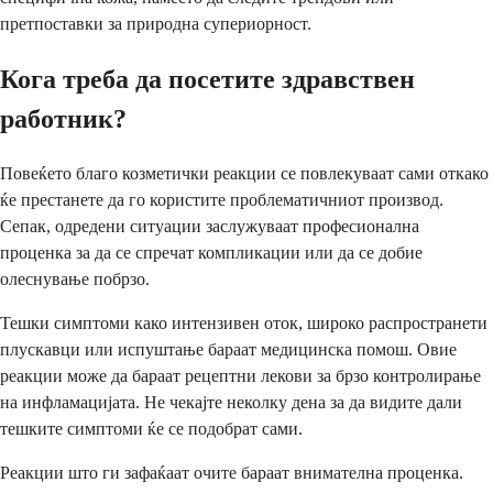
претпоставки за природна супериорност.
Кога треба да посетите здравствен
работник?
Повеќето благо козметички реакции се повлекуваат сами откако
ќе престанете да го користите проблематичниот производ.
Сепак, одредени ситуации заслужуваат професионална
проценка за да се спречат компликации или да се добие
олеснување побрзо.
Тешки симптоми како интензивен оток, широко распространети
плускавци или испуштање бараат медицинска помош. Овие
реакции може да бараат рецептни лекови за брзо контролирање
на инфламацијата. Не чекајте неколку дена за да видите дали
тешките симптоми ќе се подобрат сами.
Реакции што ги зафаќаат очите бараат внимателна проценка.