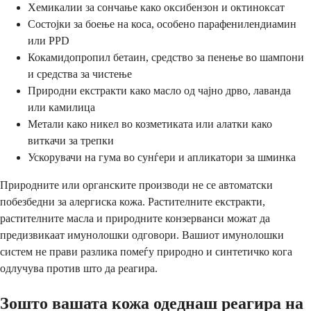
Хемикалии за сончање како оксибензон и октиноксат
Состојки за боење на коса, особено парафенилендиамин
или PPD
Кокамидопропил бетаин, средство за пенење во шампони
и средства за чистење
Природни екстракти како масло од чајно дрво, лаванда
или камилица
Метали како никел во козметиката или алатки како
виткачи за трепки
Ускорувачи на гума во сунѓери и апликатори за шминка
Природните или органските производи не се автоматски
побезбедни за алергиска кожа. Растителните екстракти,
растителните масла и природните конзерванси можат да
предизвикаат имунолошки одговори. Вашиот имунолошки
систем не прави разлика помеѓу природно и синтетичко кога
одлучува против што да реагира.
Зошто вашата кожа одеднаш реагира на