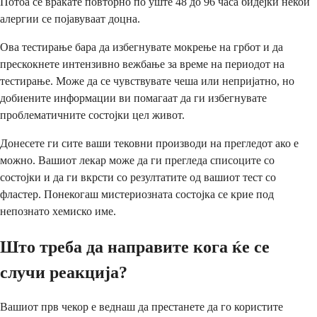
Потоа се враќате повторно по уште 48 до 96 часа бидејќи некои
алергии се појавуваат доцна.
Ова тестирање бара да избегнувате мокрење на грбот и да
прескокнете интензивно вежбање за време на периодот на
тестирање. Може да се чувствувате чеша или непријатно, но
добиените информации ви помагаат да ги избегнувате
проблематичните состојки цел живот.
Донесете ги сите ваши тековни производи на прегледот ако е
можно. Вашиот лекар може да ги прегледа списоците со
состојки и да ги вкрсти со резултатите од вашиот тест со
фластер. Понекогаш мистериозната состојка се крие под
непознато хемиско име.
Што треба да направите кога ќе се
случи реакција?
Вашиот прв чекор е веднаш да престанете да го користите