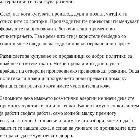
алтернативи се чувствува ризично.
Секој пат кога купувате производ, дури и познат, читајте ги
списоците со состојки. Производителите понекогаш ги менуваат
формулите на производите без очигледни промени во
етикетирањето. Таа крема што сте ја користеле безбедно со
години може одеднаш да содржи нов конзерванс или парфем.
Размислете за купување во продавници со добри политики за
враќање на козметиката. Некои продавници дозволуваат
враќање на отворени производи ако предизвикаат реакции. Оваа
политика ги прави испробувањето нови предмети помалку
финансиски ризично кога имате чувствителна кожа.
Запомнете дека имањето козметички алергии не значи дека сте
премногу чувствителни или тешки. Вашиот имунолошки систем
ја работи својата работа, само можеби малку премногу
ентузијастично. Со знаење и внимателни избори, можете да ја
заштитите вашата кожа, а сепак да уживате во производите што
ве прават да се чувствувате добро.