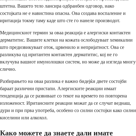
штетна. Вашето тело лансира одбранбен одговор, иако
состојката не е навистина опасна. Ова создава воспаление и
иритација токму таму каде што сте го нанеле производот.
Медицинскиот термин за оваа реакција е алергиски контактен
дерматитис. Вашите клетки на кожата ослободуваат хемикалии
што предизвикуваат оток, црвенило и непријатност. Ова се
разликува од иритантен контактен дерматитис, кој не го
вклучува вашиот имунолошки систем, но може да изгледа многу
слично.
Разбирањето на оваа разлика е важно бидејќи двете состојби
бараат различни пристапи. Алергиските реакции имаат
тенденција да се развиваат со текот на времето по повторена
изложеност. Иритансните реакции можат да се случат веднаш,
дури и при прва употреба, особено со силни состојки како силни
киселини или алкохол.
Како можете да знаете дали имате