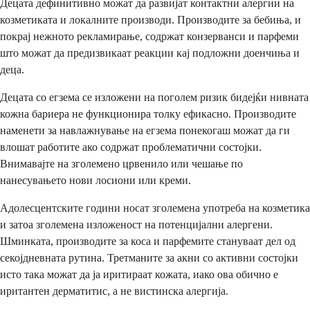
Децата дефинитивно можат да развијат контактни алергии на
козметиката и локалните производи. Производите за бебиња, и
покрај нежното рекламирање, содржат конзерванси и парфеми
што можат да предизвикаат реакции кај подложни доенчиња и
деца.
Децата со егзема се изложени на поголем ризик бидејќи нивната
кожна бариера не функционира толку ефикасно. Производите
наменети за навлажнување на егзема понекогаш можат да ги
влошат работите ако содржат проблематични состојки.
Внимавајте на зголемено црвенило или чешање по
нанесувањето нови лосиони или креми.
Адолесцентските години носат зголемена употреба на козметика
и затоа зголемена изложеност на потенцијални алергени.
Шминката, производите за коса и парфемите стануваат дел од
секојдневната рутина. Третманите за акни со активни состојки
исто така можат да ја иритираат кожата, иако ова обично е
иритантен дерматитис, а не вистинска алергија.