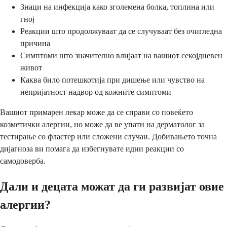
Знаци на инфекција како зголемена болка, топлина или
гној
Реакции што продолжуваат да се случуваат без очигледна
причина
Симптоми што значително влијаат на вашиот секојдневен
живот
Каква било потешкотија при дишење или чувство на
непријатност надвор од кожните симптоми
Вашиот примарен лекар може да се справи со повеќето
козметички алергии, но може да ве упати на дерматолог за
тестирање со фластер или сложени случаи. Добивањето точна
дијагноза ви помага да избегнувате идни реакции со
самодоверба.
Дали и децата можат да ги развијат овие
алергии?