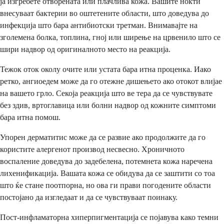
ја изгребете отворената или плачлива кожа. Вашите нокти
внесуваат бактерии во оштетените области, што доведува до
инфекција што бара антибиотски третман. Внимавајте на
зголемена болка, топлина, гној или ширење на црвенило што се
шири надвор од оригиналното место на реакција.
Тежок оток околу очите или устата бара итна проценка. Иако
ретко, ангиоедем може да го отежне дишењето ако отокот влијае
на вашето грло. Секоја реакција што ве тера да се чувствувате
без здив, вртоглавица или болни надвор од кожните симптоми
бара итна помош.
Упорен дерматитис може да се развие ако продолжите да го
користите алергенот производ несвесно. Хроничното
воспаление доведува до задебелена, потемнета кожа наречена
лихенификација. Вашата кожа се обидува да се заштити со тоа
што ќе стане поотпорна, но ова ги прави погодените области
постојано да изгледаат и да се чувствуваат поинаку.
Пост-инфламаторна хиперпигментација се појавува како темни