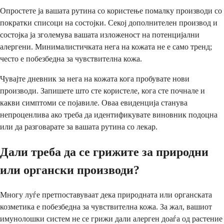
Опростете ја вашата рутина со користење помалку производи со
пократки списоци на состојки. Секој дополнителен производ и
состојка ја зголемува вашата изложеност на потенцијални
алергени. Минималистичката нега на кожата не е само тренд;
често е побезбедна за чувствителна кожа.
Чувајте дневник за нега на кожата кога пробувате нови
производи. Запишете што сте користеле, кога сте почнале и
какви симптоми се појавиле. Оваа евиденција станува
непроценлива ако треба да идентификувате виновник подоцна
или да разговарате за вашата рутина со лекар.
Дали треба да се грижите за природни
или органски производи?
Многу луѓе претпоставуваат дека природната или органската
козметика е побезбедна за чувствителна кожа. За жал, вашиот
имунолошки систем не се грижи дали алерген доаѓа од растение