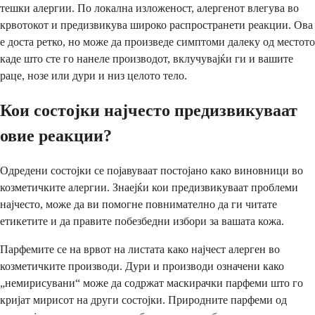
тешки алергии. По локална изложеност, алергенот влегува во
крвотокот и предизвикува широко распространети реакции. Ова
е доста ретко, но може да произведе симптоми далеку од местото
каде што сте го нанеле производот, вклучувајќи ги и вашите
раце, нозе или дури и низ целото тело.
Кои состојки најчесто предизвикуваат
овие реакции?
Одредени состојки се појавуваат постојано како виновници во
козметичките алергии. Знаејќи кои предизвикуваат проблеми
најчесто, може да ви помогне повнимателно да ги читате
етикетите и да правите побезбедни избори за вашата кожа.
Парфемите се на врвот на листата како најчест алерген во
козметичките производи. Дури и производи означени како
„немирисувани“ може да содржат маскирачки парфеми што го
кријат мирисот на други состојки. Природните парфеми од