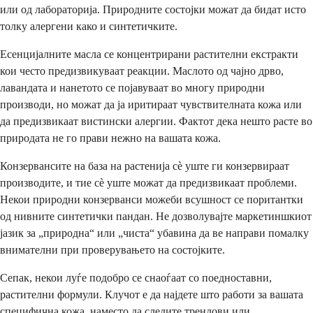
или од лабораторија. Природните состојки можат да бидат исто
толку алергени како и синтетичките.
Есенцијалните масла се концентрирани растителни екстракти
кои често предизвикуваат реакции. Маслото од чајно дрво,
лавандата и нанетото се појавуваат во многу природни
производи, но можат да ја иритираат чувствителната кожа или
да предизвикаат вистински алергии. Фактот дека нешто расте во
природата не го прави нежно на вашата кожа.
Конзервансите на база на растенија сè уште ги конзервираат
производите, и тие сè уште можат да предизвикаат проблеми.
Некои природни конзерванси можеби всушност се поритантки
од нивните синтетички пандан. Не дозволувајте маркетиншкиот
јазик за „природна“ или „чиста“ убавина да ве направи помалку
внимателни при проверувањето на состојките.
Сепак, некои луѓе подобро се снаоѓаат со поедноставни,
растителни формули. Клучот е да најдете што работи за вашата
специфична кожа, наместо да следите трендови или