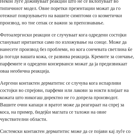
Некои луѓе доживуваат реакции што не се вклопуваат во
типичниот модел. Овие поретки презентации можат да го
отежнат поврзувањето на вашите симптоми со козметички
производ, но тие сепак се важни за препознавање.
Фотоалергиски реакции се случуваат кога одредени состојки
стануваат иритантки само по изложување на сонце. Може да
нанесете производ без проблеми, но кога сончевата светлина ќе
ја погоди вашата кожа, се развива реакција. Кремите за сончање,
парфемите и одредени конзерванси можат да ја предизвикаат
оваа необична реакција.
Аергени контактен дерматитис се случува кога испарливи
состојки во спрејови, парфеми или лакови за нокти влијаат на
кожата што никогаш директно не го допрела производот.
Вашите очни капаци и вратот може да реагираат на спреј за
коса, на пример, бидејќи маглата се таложи на овие
чувствителни области.
Системски контактен дерматитис може да се појави кај луѓе со