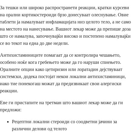
За тешки или широко распространети реакции, кратки курсеви
на орални кортикостероиди брзо донесуваат олеснување. Овие
таблети ја намалуваат инфламацијата низ целото тело, а не само
на местото на нанесување. Вашиот лекар може да препише доза
што се намалува, започнувајќи високо и постепено намалувајќи
се во текот на една до две недели.
Антихистаминиците помагаат да се контролира чешањето,
особено ноќе кога гребењето може да го наруши спиењето.
Оралните опции како цетиризин или лоратадин дејствуваат
системски, додека постојат некои локални антихистаминици,
иако тие понекогаш можат да предизвикаат свои алергиски
реакции.
Еве ги пристапите на третман што вашиот лекар може да ги
предложи:
Рецептни локални стероиди со соодветни јачини за
различни делови од телото