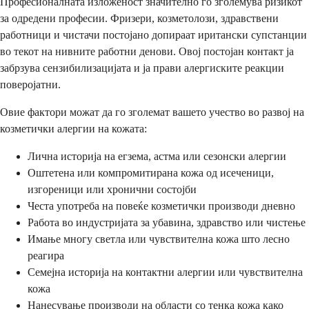
Професионалната изложеност значително го зголемува ризикот
за одредени професии. Фризери, козметолози, здравствени
работници и чистачи постојано допираат иритански супстанции
во текот на нивните работни денови. Овој постојан контакт ја
забрзува сензибилизацијата и ја прави алергиските реакции
поверојатни.
Овие фактори можат да го зголемат вашето учество во развој на
козметички алергии на кожата:
Лична историја на егзема, астма или сезонски алергии
Оштетена или компромитирана кожа од исеченици,
изгореници или хронични состојби
Честа употреба на повеќе козметички производи дневно
Работа во индустријата за убавина, здравство или чистење
Имање многу светла или чувствителна кожа што лесно
реагира
Семејна историја на контактни алергии или чувствителна
кожа
Нанесување производи на области со тенка кожа како