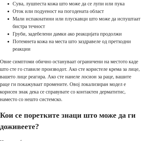
Сува, лушпеста кожа што може да се лупи или пука
Оток или подуеност на погодената област
Мали испакнатини или плускавци што може да испуштаат
бистра течност
Груби, задебелени дамки ако реакцијата продолжи
Потемнета кожа на места што заздравеле од претходни
реакции
Овие симптоми обично остануваат ограничени на местото каде
што сте го ставиле производот. Ако сте користеле крема за лице,
вашето лице реагира. Ако сте нанеле лосион за раце, вашите
раце ги покажуваат промените. Овој локализиран модел е
корисен знак дека се справувате со контактен дерматитис,
наместо со нешто системско.
Кои се поретките знаци што може да ги
доживеете?