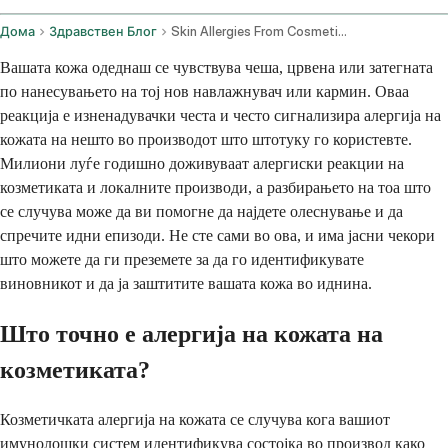
Дома
Здравствен Блог
Skin Allergies From Cosmetics And Topical Products
Вашата кожа одеднаш се чувствува чеша, црвена или затегната
по нанесувањето на тој нов навлажнувач или кармин. Оваа
реакција е изненадувачки честа и често сигнализира алергија на
кожата на нешто во производот што штотуку го користевте.
Милиони луѓе годишно доживуваат алергиски реакции на
козметиката и локалните производи, а разбирањето на тоа што
се случува може да ви помогне да најдете олеснување и да
спречите идни епизоди. Не сте сами во ова, и има јасни чекори
што можете да ги преземете за да го идентификувате
виновникот и да ја заштитите вашата кожа во иднина.
Што точно е алергија на кожата на
козметиката?
Козметичката алергија на кожата се случува кога вашиот
имунолошки систем идентификува состојка во производ како