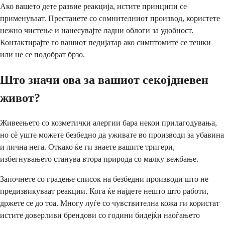
Ако вашето дете развие реакција, истите принципи се
применуваат. Престанете со сомнителниот производ, користете
нежно чистење и нанесувајте ладни облоги за удобност.
Контактирајте го вашиот педијатар ако симптомите се тешки
или не се подобрат брзо.
Што значи ова за вашиот секојдневен
живот?
Живеењето со козметички алергии бара некои прилагодувања,
но сè уште можете безбедно да уживате во производи за убавина
и лична нега. Откако ќе ги знаете вашите тригери,
избегнувањето станува втора природа со малку вежбање.
Започнете со градење список на безбедни производи што не
предизвикуваат реакции. Кога ќе најдете нешто што работи,
држете се до тоа. Многу луѓе со чувствителна кожа ги користат
истите доверливи брендови со години бидејќи наоѓањето