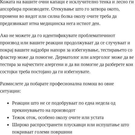
Кожата на вашите очни капаци е исклучително тенка и лесно ги
апсорбира производите. Отекување што го затвора окото,
промени во видот или силна болка околу очите треба да
предизвикаат итна медицинска нега истиот ден.
Ако не можете да го идентификувате проблематичниот
производ или вашите реакции продолжуваат да се случуваат и
покрај вашите најдобри напори за избегнување, тестирањето со
фластер може да помогне. Дерматолог или алерголог може да ве
тестира за најчестите алергени и да ви помогне да разберете кои
состојки треба постојано да ги избегнувате.
Размислете да побарате професионална помош во овие
ситуации:
Реакции што не се подобруваат по една недела од
прекинувањето на производот
Тежок оток, особено околу очите или устата
Широко распространети плускавци или испуштање што
покриваат големи површини