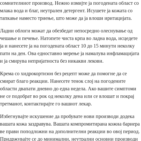
сомнителниот производ. Нежно измијте ја погодената област со
млака вода и благ, неутрален детергент. Исушете ја кожата со
тапкање наместо триење, што може да ја влоши иритацијата.
Ладни облоги можат да обезбедат непосредно олеснување од
чешање и печење. Натопете чиста крпа во ладна вода, исцедете
ја и нанесете ја на погодената област 10 до 15 минути неколку
пати на ден. Ова едноставно мерење ја намалува инфламацијата
и ја смирува непријатноста без никакви лекови.
Крема со хидрокортизон без рецепт може да помогне да се
смират благо реакции. Нанесете тенок слој на погодените
области двапати дневно до една недела. Ако вашите симптоми
не се подобрат во рок од неколку дена или се влошат и покрај
третманот, контактирајте го вашиот лекар.
Избегнувајте искушение да пробувате нови производи додека
вашата кожа заздравува. Вашата компромитирана кожна бариера
ве прави поподложни на дополнителни реакции во овој период.
Придржувајте се до минимални, неутрални основни производи