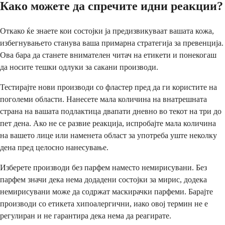
Како можете да спречите идни реакции?
Откако ќе знаете кои состојки ја предизвикуваат вашата кожа,
избегнувањето станува ваша примарна стратегија за превенција.
Ова бара да станете внимателен читач на етикети и понекогаш
да носите тешки одлуки за сакани производи.
Тестирајте нови производи со фластер пред да ги користите на
поголеми области. Нанесете мала количина на внатрешната
страна на вашата подлактица двапати дневно во текот на три до
пет дена. Ако не се развие реакција, испробајте мала количина
на вашето лице или наменета област за употреба уште неколку
дена пред целосно нанесување.
Изберете производи без парфем наместо немирисувани. Без
парфем значи дека нема додадени состојки за мирис, додека
немирисувани може да содржат маскирачки парфеми. Барајте
производи со етикета хипоалергични, иако овој термин не е
регулиран и не гарантира дека нема да реагирате.