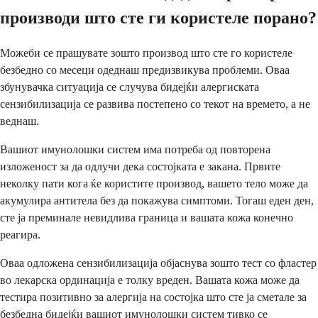
производи што сте ги користеле порано?
Можеби се прашувате зошто производ што сте го користеле
безбедно со месеци одеднаш предизвикува проблеми. Оваа
збунувачка ситуација се случува бидејќи алергиската
сензибилизација се развива постепено со текот на времето, а не
веднаш.
Вашиот имунолошки систем има потреба од повторена
изложеност за да одлучи дека состојката е закана. Првите
неколку пати кога ќе користите производ, вашето тело може да
акумулира антитела без да покажува симптоми. Тогаш еден ден,
сте ја преминале невидлива граница и вашата кожа конечно
реагира.
Оваа одложена сензибилизација објаснува зошто тест со фластер
во лекарска ординација е толку вреден. Вашата кожа може да
тестира позитивно за алергија на состојка што сте ја сметале за
безбедна бидејќи вашиот имунолошки систем тивко се