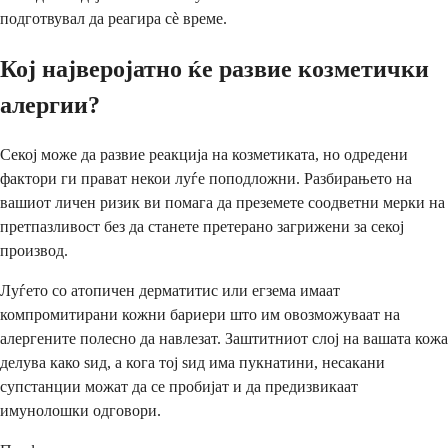
подготвувал да реагира сè време.
Кој најверојатно ќе развие козметички
алергии?
Секој може да развие реакција на козметиката, но одредени
фактори ги прават некои луѓе поподложни. Разбирањето на
вашиот личен ризик ви помага да преземете соодветни мерки на
претпазливост без да станете претерано загрижени за секој
производ.
Луѓето со атопичен дерматитис или егзема имаат
компромитирани кожни бариери што им овозможуваат на
алергените полесно да навлезат. Заштитниот слој на вашата кожа
делува како ѕид, а кога тој ѕид има пукнатини, несакани
супстанции можат да се пробијат и да предизвикаат
имунолошки одговори.