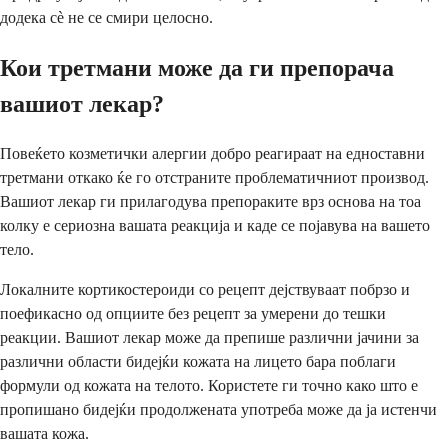
додека сè не се смири целосно.
Кои третмани може да ги препорача
вашиот лекар?
Повеќето козметички алергии добро реагираат на едноставни
третмани откако ќе го отстраните проблематичниот производ.
Вашиот лекар ги прилагодува препораките врз основа на тоа
колку е сериозна вашата реакција и каде се појавува на вашето
тело.
Локалните кортикостероиди со рецепт дејствуваат побрзо и
поефикасно од опциите без рецепт за умерени до тешки
реакции. Вашиот лекар може да препише различни јачини за
различни области бидејќи кожата на лицето бара поблаги
формули од кожата на телото. Користете ги точно како што е
пропишано бидејќи продолжената употреба може да ја истенчи
вашата кожа.