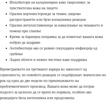
Инхибитори на калциневрин како такролимус за
чувствителна кожа на лицето
Орални кортикостероиди за тешки, широко
распространети или брзо влошувачки реакции
Орални антихистаминици за намалување на чешањето и
помош при спиење
Креми за бариерна поправка за да помогнат вашата кожа
побрзо да заздрави
Антибиотици ако се развие секундарна инфекција од
гребење
Ладни облоги и нежно чистење како поддршка
Времетраењето на третманот варира во зависност од
сериозноста, но повеќето реакции се подобруваат значително во
рок од една до две недели по прекинувањето на
проблематичниот производ. Вашата кожа може да потрае
подолго за целосно да се врати во нормала, особено ако
реакцијата била интензивна или продолжена.