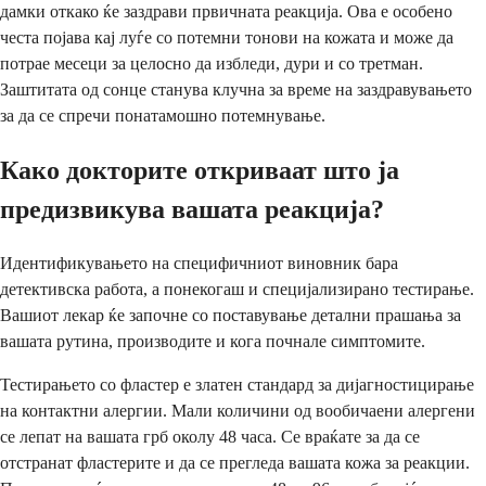
дамки откако ќе заздрави првичната реакција. Ова е особено
честа појава кај луѓе со потемни тонови на кожата и може да
потрае месеци за целосно да избледи, дури и со третман.
Заштитата од сонце станува клучна за време на заздравувањето
за да се спречи понатамошно потемнување.
Како докторите откриваат што ја
предизвикува вашата реакција?
Идентификувањето на специфичниот виновник бара
детективска работа, а понекогаш и специјализирано тестирање.
Вашиот лекар ќе започне со поставување детални прашања за
вашата рутина, производите и кога почнале симптомите.
Тестирањето со фластер е златен стандард за дијагностицирање
на контактни алергии. Мали количини од вообичаени алергени
се лепат на вашата грб околу 48 часа. Се враќате за да се
отстранат фластерите и да се прегледа вашата кожа за реакции.