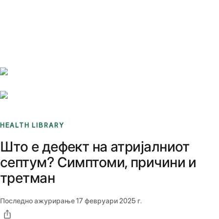
Benchmarks
Stories
FAQ
Sign up / Log in
HEALTH LIBRARY
Што е дефект на атријалниот
септум? Симптоми, причини и
третман
Последно ажурирање
17 февруари 2025 г.