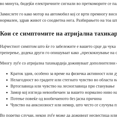
во минута, бидејќи електричните сигнали во преткоморите се па
Замислете го како мотор на автомобил кој се врти премногу висо
нормален, здрав живот со соодветна нега. Разбирањето на тоа шт
Кои се симптомите на атријална тахика
Најчестиот симптом што ќе го забележите е вашето срце да чука
треперење, додека други го опишуваат како „прескокнување на 
Многу луѓе со атријална тахикардија доживуваат дополнителни 
Краток здив, особено за време на физичка активност или 
Нелагодност во градите или стегнато чувство во областа н
Вртоглавица или чувство на лесноглавица при станување
Замор кој изгледа невообичаен за вашето нормално ниво н
Потење повеќе од вообичаеното без јасна причина
Чувство на анксиозност или немир, што често се случува п
Во поретко случаи, некои луѓе може да доживеат несвестица или д