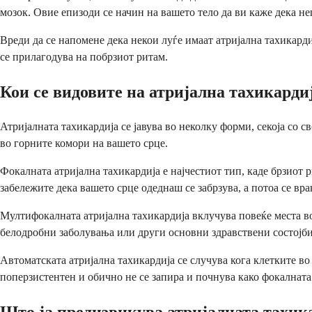
мозок. Овие епизоди се начин на вашето тело да ви каже дека не
Вреди да се напомене дека некои луѓе имаат атријална тахикарди
се прилагодува на побрзиот ритам.
Кои се видовите на атријална тахикарди
Атријалната тахикардија се јавува во неколку форми, секоја со с
во горните комори на вашето срце.
Фокалната атријална тахикардија е најчестиот тип, каде брзиот р
забележите дека вашето срце одеднаш се забрзува, а потоа се вра
Мултифокалната атријална тахикардија вклучува повеќе места во
белодробни заболувања или други основни здравствени состојби
Автоматската атријална тахикардија се случува кога клетките в
поперзистентен и обично не се запира и почнува како фокалната
Што ја предизвикува атријалната тахик