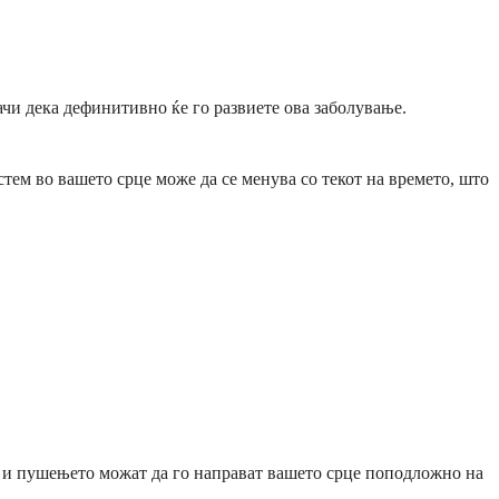
ачи дека дефинитивно ќе го развиете ова заболување.
стем во вашето срце може да се менува со текот на времето, што
н и пушењето можат да го направат вашето срце поподложно на