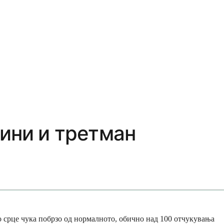
чини и третман
о срце чука побрзо од нормалното, обично над 100 отчукувања