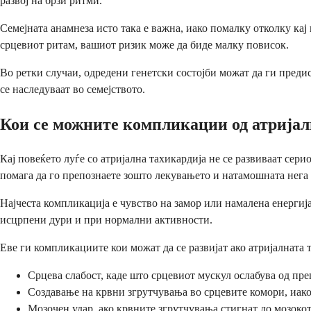
развој на брзи ритми.
Семејната анамнеза исто така е важна, иако помалку отколку ка
срцевиот ритам, вашиот ризик може да биде малку повисок.
Во ретки случаи, одредени генетски состојби можат да ги преди
се наследуваат во семејството.
Кои се можните компликации од атријал
Кај повеќето луѓе со атријална тахикардија не се развиваат се
помага да го препознаете зошто лекувањето и натамошната нега 
Најчеста компликација е чувство на замор или намалена енергија
исцрпени дури и при нормални активности.
Еве ги компликациите кои можат да се развијат ако атријалната 
Срцева слабост, каде што срцевиот мускул ослабува од пре
Создавање на крвни згрутчувања во срцевите комори, иако 
Мозочен удар, ако крвните згрутчувања стигнат до мозоко