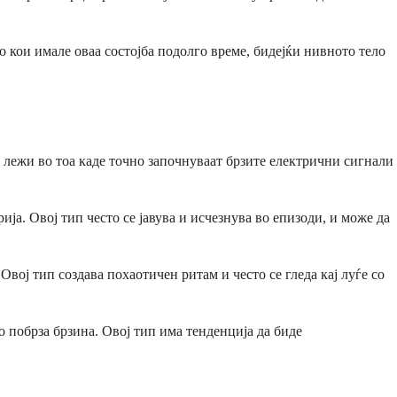
о кои имале оваа состојба подолго време, бидејќи нивното тело
ка лежи во тоа каде точно започнуваат брзите електрични сигнали
ија. Овој тип често се јавува и исчезнува во епизоди, и може да
ој тип создава похаотичен ритам и често се гледа кај луѓе со
о побрза брзина. Овој тип има тенденција да биде