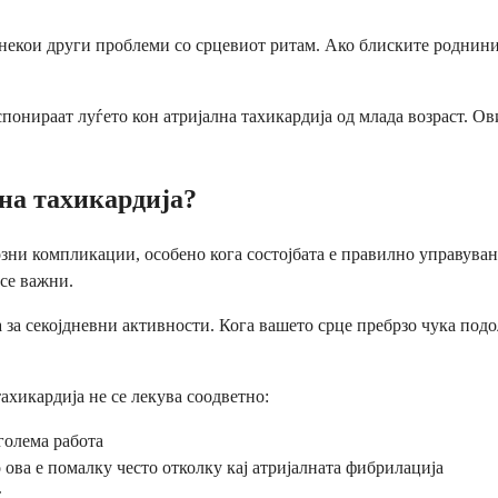
ј некои други проблеми со срцевиот ритам. Ако блиските роднин
спонираат луѓето кон атријална тахикардија од млада возраст. О
на тахикардија?
риозни компликации, особено кога состојбата е правилно управув
се важни.
 за секојдневни активности. Кога вашето срце пребрзо чука подо
тахикардија не се лекува соодветно:
голема работа
ова е помалку често отколку кај атријалната фибрилација
т