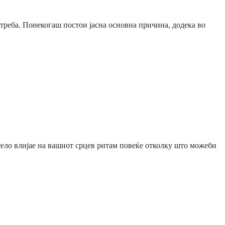
 треба. Понекогаш постои јасна основна причина, додека во
 тело влијае на вашиот срцев ритам повеќе отколку што можеби