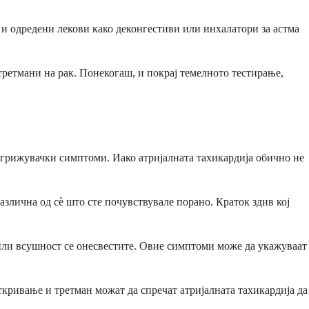
 и одредени лекови како деконгестиви или инхалатори за астма
 третмани на рак. Понекогаш, и покрај темелното тестирање,
 загрижувачки симптоми. Иако атријалната тахикардија обично не
азлична од сè што сте почувствувале порано. Краток здив кој
 или всушност се онесвестите. Овие симптоми може да укажуваат
ткривање и третман можат да спречат атријалната тахикардија да