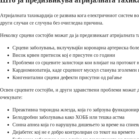
Атријалната тахикардија се развива кога електричниот систем в
други случаи се случува без очигледна причина.
Неколку срцеви состојби можат да ја предизвикаат атријалната т
Срцеви заболувања, вклучувајќи коронарна артериска бол
Висок крвен притисок кој е присутен со години
Проблеми со срцевите залистоци кои влијаат на протокот 
Кардиомиопатија, каде срцевиот мускул станува зголемен 
Конгенитални срцеви дефекти присутни од раѓање
Освен срцевите состојби, и други здравствени проблеми можат д
очекувате:
Преактивна тироидна жлезда, која го забрзува функциони
Белодробни заболувања како ХОББ или тешка астма
Сонна апнеа која го нарушува дишењето за време на спие
Дијабетес кој не е добро контролиран со текот на времето