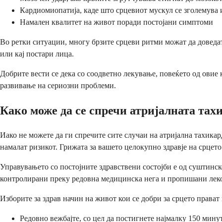
Кардиомиопатија, каде што срцевиот мускул се зголемува 
Намален квалитет на живот поради постојани симптоми
Во ретки ситуации, многу брзите срцеви ритми можат да доведат
или кај постари лица.
Добрите вести се дека со соодветно лекување, повеќето од овие
развивање на сериозни проблеми.
Како може да се спречи атријалната тах
Иако не можете да ги спречите сите случаи на атријална тахика
намалат ризикот. Грижата за вашето целокупно здравје на срцето 
Управувањето со постојните здравствени состојби е од суштинск
контролирани преку редовна медицинска нега и пропишани лек
Изборите за здрав начин на живот кои се добри за срцето прават
Редовно вежбајте, со цел да постигнете најмалку 150 мин