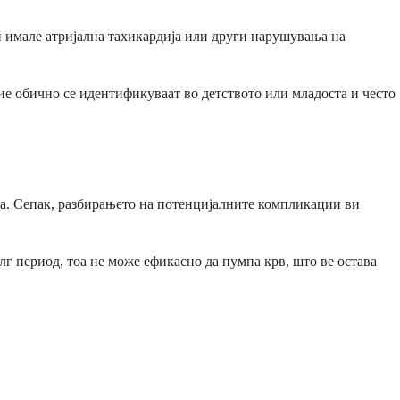
и имале атријална тахикардија или други нарушувања на
вие обично се идентификуваат во детството или младоста и често
ана. Сепак, разбирањето на потенцијалните компликации ви
лг период, тоа не може ефикасно да пумпа крв, што ве остава