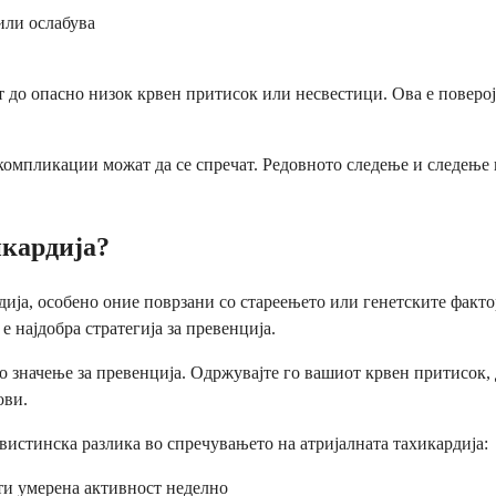
или ослабува
 до опасно низок крвен притисок или несвестици. Ова е повероја
 компликации можат да се спречат. Редовното следење и следење
икардија?
рдија, особено оние поврзани со стареењето или генетските факт
е најдобра стратегија за превенција.
о значење за превенција. Одржувајте го вашиот крвен притисок, 
ови.
 вистинска разлика во спречувањето на атријалната тахикардија:
ути умерена активност неделно