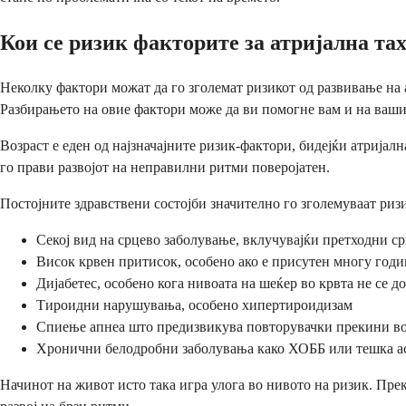
Кои се ризик факторите за атријална та
Неколку фактори можат да го зголемат ризикот од развивање на 
Разбирањето на овие фактори може да ви помогне вам и на вашио
Возраст е еден од најзначајните ризик-фактори, бидејќи атријал
го прави развојот на неправилни ритми поверојатен.
Постојните здравствени состојби значително го зголемуваат ризи
Секој вид на срцево заболување, вклучувајќи претходни с
Висок крвен притисок, особено ако е присутен многу год
Дијабетес, особено кога нивоата на шеќер во крвта не се д
Тироидни нарушувања, особено хипертироидизам
Спиење апнеа што предизвикува повторувачки прекини в
Хронични белодробни заболувања како ХОББ или тешка а
Начинот на живот исто така игра улога во нивото на ризик. Пр