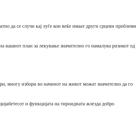
тно да се случи кај луѓе кои веќе имаат други срцеви проблеми
 на вашиот план за лекување значително го намалува ризикот од
ори, многу избори во начинот на живот можат значително да го
дијабетесот и функцијата на тироидната жлезда добро