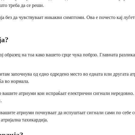
што треба да се реши.
ја без да чувствуваат никакви симптоми. Ова е почесто кај луѓет
ја?
вој образец на тоа како вашето срце чука побрзо. Главната разли
итам започнува од едно одредено место во едната или другата атр
ќа во нормала.
 вашите атриуми кои испраќаат електрични сигнали нередовно. Ов
.
о вашите атриуми почнуваат да испуштаат сигнали сами по себе с
 атријална тахикардија.
ардија?