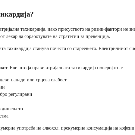
хикардија?
атријална тахикардија, иако присуството на ризик-фактори не зн
т лекар да соработувате на стратегии за превенција.
ната тахикардија станува почеста со стареењето. Електричниот си
кот. Еве што ја прави атријалната тахикардија поверојатна:
рцеви напади или срцева слабост
ини
обро регулирани
о дишењето
стма
екумерна употреба на алкохол, прекумерна консумација на кофеи