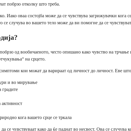
лат побрзо отколку што треба.
ко. Иако оваа состојба може да се чувствува загрижувачки кога с
о се случува во вашето тело може да ви помогне да се чувствуват
рдија?
 побрзо од вообичаеното, често опишано како чувство на трчање 
отчукувања“ на срцето.
симптоми кои можат да варираат од личност до личност. Еве што
дури и во мирување
а градите
а активност
риродно кога вашето срце се тркала
а се чувствуваат како да ќе паднат во несвест. Ова се случува к