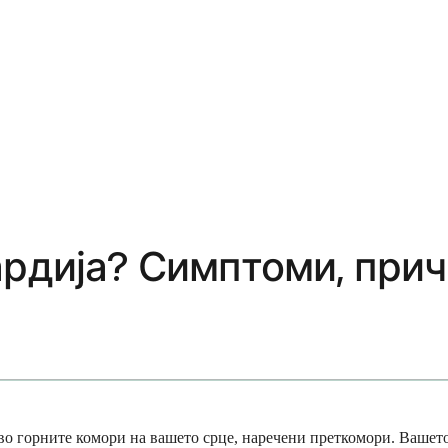
ардија? Симптоми, при
а во горните комори на вашето срце, наречени преткомори. Вашет