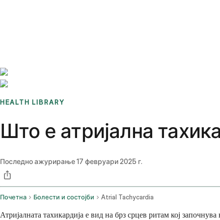
Benchmarks
Stories
FAQ
Sign up / Log in
HEALTH LIBRARY
Што е атријална тахик
Последно ажурирање
17 февруари 2025 г.
Почетна
Болести и состојби
Atrial Tachycardia
Атријалната тахикардија е вид на брз срцев ритам кој започнув