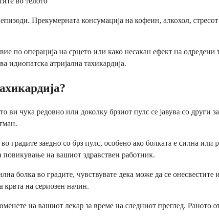
тите во телото
епизоди. Прекумерната консумација на кофеин, алкохол, стресот
звие по операција на срцето или како несакан ефект на одредени
ва идиопатска атријална тахикардија.
тахикардија?
ето ви чука редовно или доколку брзиот пулс се јавува со други
тман.
 градите заедно со брз пулс, особено ако болката е силна или р
ра повикување на вашиот здравствен работник.
лна болка во градите, чувствувате дека може да се онесвестите
а крвта на сериозен начин.
оменете на вашиот лекар за време на следниот преглед. Раното о