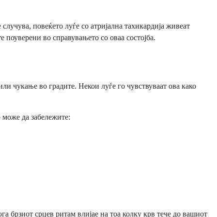
е случува, повеќето луѓе со атријална тахикардија живеат
е поуверени во справувањето со оваа состојба.
или чукање во градите. Некои луѓе го чувствуваат ова како
 може да забележите:
ога брзиот срцев ритам влијае на тоа колку крв тече до вашиот