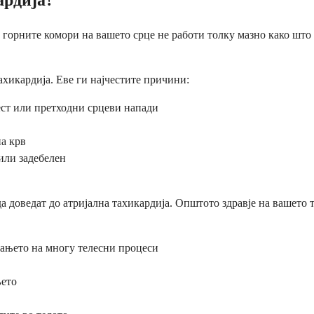
о горните комори на вашето срце не работи толку мазно како што
ахикардија. Еве ги најчестите причини:
ест или претходни срцеви напади
на крв
или задебелен
а доведат до атријална тахикардија. Општото здравје на вашето
рањето на многу телесни процеси
њето