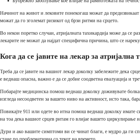
Бубрежно заболување кое влијае на рамнотежата на течнос
Начинот на живот и лековите понекогаш можат да предизвикаат 
можат да го зголемат ризикот од брзи ритми на срцето.
Во некои поретко случаи, атријалната тахикардија може да се ра
лекарите не можат да најдат специфична причина, што се нареку
Кога да се јавите на лекар за атријална 
Треба да се јавите на вашиот лекар доколку забележите дека срц
е веднаш опасна, важно е да се добие соодветна евалуација и тре
Побарајте медицинска помош веднаш доколку доживувате болка во
изгледа несоодветен за вашето ниво на активност, исто така, ба
Повикајте 911 или одете во итна помош веднаш доколку имате си
на тоа дека вашиот срцев ритам го влијае вашето циркулирање н
Дури и ако вашите симптоми ви се чинат благи, е мудро да ги сп
стане по проблематична со текот на времето.