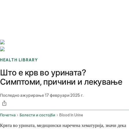
Benchmarks
Stories
FAQ
Sign up / Log in
HEALTH LIBRARY
Што е крв во урината?
Симптоми, причини и лекување
Последно ажурирање
17 февруари 2025 г.
Почетна
Болести и состојби
Blood In Urine
Крвта во урината, медицински наречена хематурија, значи дека