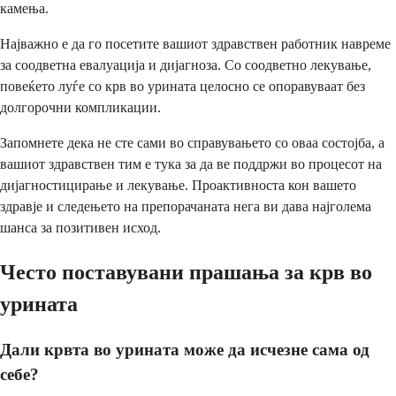
камења.
Најважно е да го посетите вашиот здравствен работник навреме
за соодветна евалуација и дијагноза. Со соодветно лекување,
повеќето луѓе со крв во урината целосно се опоравуваат без
долгорочни компликации.
Запомнете дека не сте сами во справувањето со оваа состојба, а
вашиот здравствен тим е тука за да ве поддржи во процесот на
дијагностицирање и лекување. Проактивноста кон вашето
здравје и следењето на препорачаната нега ви дава најголема
шанса за позитивен исход.
Често поставувани прашања за крв во
урината
Дали крвта во урината може да исчезне сама од
себе?