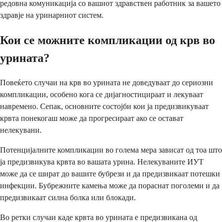
редовна комуникација со вашиот здравствен работник за вашето
здравје на уринарниот систем.
Кои се можните компликации од крв во
урината?
Повеќето случаи на крв во урината не доведуваат до сериозни
компликации, особено кога се дијагностицираат и лекуваат
навремено. Сепак, основните состојби кои ја предизвикуваат
крвта понекогаш може да прогресираат ако се остават
нелекувани.
Потенцијалните компликации во голема мера зависат од тоа што
ја предизвикува крвта во вашата урина. Нелекуваните ИУТ
може да се шират до вашите бубрези и да предизвикаат потешки
инфекции. Бубрежните камења може да пораснат поголеми и да
предизвикаат силна болка или блокади.
Во ретки случаи каде крвта во урината е предизвикана од