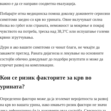
важно е да се направи соодветна евалуација.
Побарајте итна медицинска помош доколку доживеете сериозни
симптоми заедно со крв во урината. Овие вклучуваат силна
болка во грбот или страната, неможност за мокрење и покрај
чувството на потреба, треска над 38,3°C или испуштање големи
крвни згрутчувања.
Дури и ако вашите симптоми се чинат благи, не чекајте да
закажете преглед. Раната дијагноза и лекување на основните
состојби обично доведуваат до подобри резултати и може да
спречат развој на компликации.
Кои се ризик факторите за крв во
урината?
Определени фактори може да ја зголемат веројатноста за развој
на крв во вашата урина, иако имањето ризик фактори не значи
дека дефинитивно ќе ја доживеете оваа состојба. Свесноста за