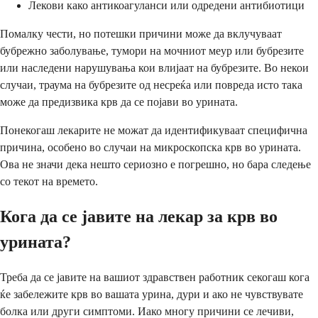
Лекови како антикоагуланси или одредени антибиотици
Помалку чести, но потешки причини може да вклучуваат
бубрежно заболување, тумори на мочниот меур или бубрезите
или наследени нарушувања кои влијаат на бубрезите. Во некои
случаи, траума на бубрезите од несреќа или повреда исто така
може да предизвика крв да се појави во урината.
Понекогаш лекарите не можат да идентификуваат специфична
причина, особено во случаи на микроскопска крв во урината.
Ова не значи дека нешто сериозно е погрешно, но бара следење
со текот на времето.
Кога да се јавите на лекар за крв во
урината?
Треба да се јавите на вашиот здравствен работник секогаш кога
ќе забележите крв во вашата урина, дури и ако не чувствувате
болка или други симптоми. Иако многу причини се лечиви,