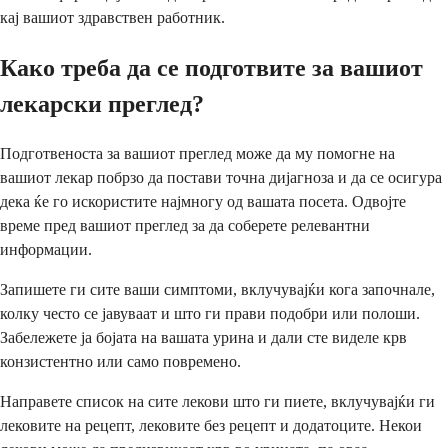
кај вашиот здравствен работник.
Како треба да се подготвите за вашиот
лекарски преглед?
Подготвеноста за вашиот преглед може да му помогне на
вашиот лекар побрзо да постави точна дијагноза и да се осигура
дека ќе го искористите најмногу од вашата посета. Одвојте
време пред вашиот преглед за да соберете релевантни
информации.
Запишете ги сите ваши симптоми, вклучувајќи кога започнале,
колку често се јавуваат и што ги прави подобри или полоши.
Забележете ја бојата на вашата урина и дали сте виделе крв
конзистентно или само повремено.
Направете список на сите лекови што ги пиете, вклучувајќи ги
лековите на рецепт, лековите без рецепт и додатоците. Некои