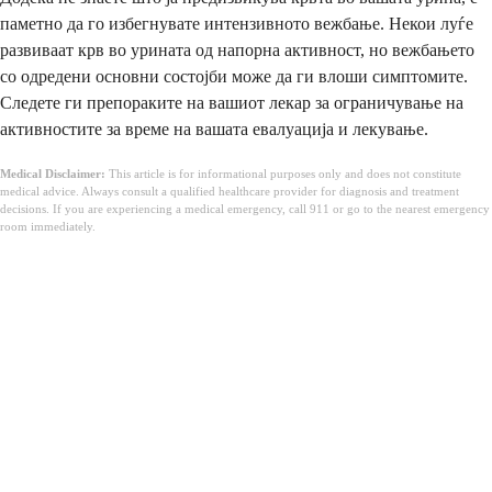
паметно да го избегнувате интензивното вежбање. Некои луѓе
развиваат крв во урината од напорна активност, но вежбањето
со одредени основни состојби може да ги влоши симптомите.
Следете ги препораките на вашиот лекар за ограничување на
активностите за време на вашата евалуација и лекување.
Medical Disclaimer:
This article is for informational purposes only and does not constitute
medical advice. Always consult a qualified healthcare provider for diagnosis and treatment
decisions. If you are experiencing a medical emergency, call 911 or go to the nearest emergency
room immediately.