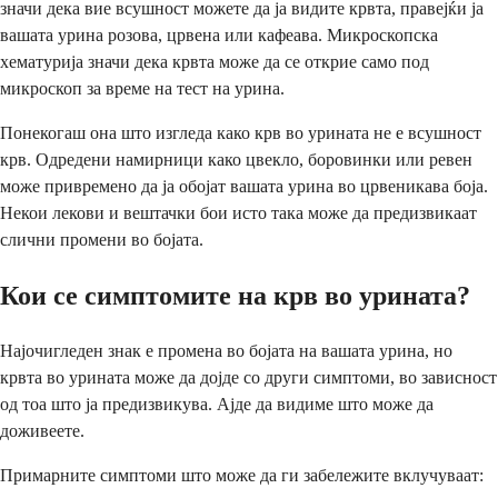
значи дека вие всушност можете да ја видите крвта, правејќи ја
вашата урина розова, црвена или кафеава. Микроскопска
хематурија значи дека крвта може да се открие само под
микроскоп за време на тест на урина.
Понекогаш она што изгледа како крв во урината не е всушност
крв. Одредени намирници како цвекло, боровинки или ревен
може привремено да ја обојат вашата урина во црвеникава боја.
Некои лекови и вештачки бои исто така може да предизвикаат
слични промени во бојата.
Кои се симптомите на крв во урината?
Најочигледен знак е промена во бојата на вашата урина, но
крвта во урината може да дојде со други симптоми, во зависност
од тоа што ја предизвикува. Ајде да видиме што може да
доживеете.
Примарните симптоми што може да ги забележите вклучуваат: