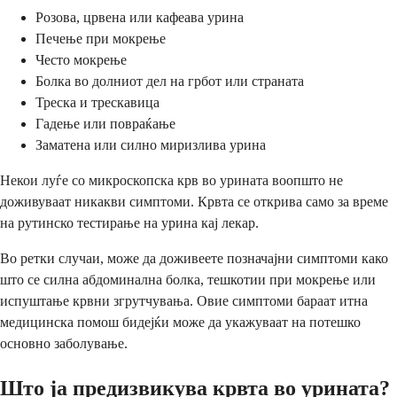
Розова, црвена или кафеава урина
Печење при мокрење
Често мокрење
Болка во долниот дел на грбот или страната
Треска и трескавица
Гадење или повраќање
Заматена или силно миризлива урина
Некои луѓе со микроскопска крв во урината воопшто не
доживуваат никакви симптоми. Крвта се открива само за време
на рутинско тестирање на урина кај лекар.
Во ретки случаи, може да доживеете позначајни симптоми како
што се силна абдоминална болка, тешкотии при мокрење или
испуштање крвни згрутчувања. Овие симптоми бараат итна
медицинска помош бидејќи може да укажуваат на потешко
основно заболување.
Што ја предизвикува крвта во урината?