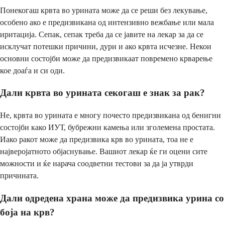
Понекогаш крвта во урината може да се реши без лекување,
особено ако е предизвикана од интензивно вежбање или мала
иритација. Сепак, сепак треба да се јавите на лекар за да се
исклучат потешки причини, дури и ако крвта исчезне. Некои
основни состојби може да предизвикаат повремено крварење
кое доаѓа и си оди.
Дали крвта во урината секогаш е знак за рак?
Не, крвта во урината е многу почесто предизвикана од бенигни
состојби како ИУТ, бубрежни камења или зголемена простата.
Иако ракот може да предизвика крв во урината, тоа не е
најверојатното објаснување. Вашиот лекар ќе ги оцени сите
можности и ќе нарача соодветни тестови за да ја утврди
причината.
Дали одредена храна може да предизвика урина со
боја на крв?