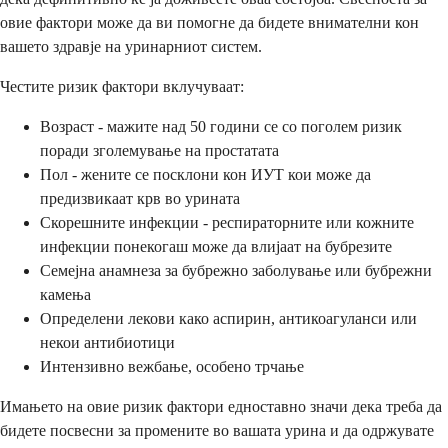
овие фактори може да ви помогне да бидете внимателни кон
вашето здравје на уринарниот систем.
Честите ризик фактори вклучуваат:
Возраст - мажите над 50 години се со поголем ризик
поради зголемување на простатата
Пол - жените се посклони кон ИУТ кои може да
предизвикаат крв во урината
Скорешните инфекции - респираторните или кожните
инфекции понекогаш може да влијаат на бубрезите
Семејна анамнеза за бубрежно заболување или бубрежни
камења
Определени лекови како аспирин, антикоагуланси или
некои антибиотици
Интензивно вежбање, особено трчање
Имањето на овие ризик фактори едноставно значи дека треба да
бидете посвесни за промените во вашата урина и да одржувате