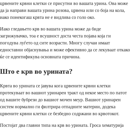
црвените крвни клетки се присутни во вашата урина. Ова може
да ја направи вашата урина розова, црвена или со боја на кола,
иако понекогаш крвта не е видлива со голо око.
Иако гледањето крв во вашата урина може да биде
загрижувачко, тоа е всушност доста честа појава која ги
погодува луѓето од сите возрасти. Многу случаи имаат
едноставни објаснувања и може ефективно да се лекуваат откако
ќе се идентификува основната причина.
Што е крв во урината?
Крвта во урината се јавува кога црвените крвни клетки
протекуваат во вашиот уринарен тракт од некое место по патот
од вашите бубрези до вашиот мочен меур. Вашиот уринарен
систем нормално ги филтрира отпадните материи, додека
црвените крвни клетки се безбедно содржани во крвотокот.
Постојат два главни типа на крв во урината. Гроса хематурија