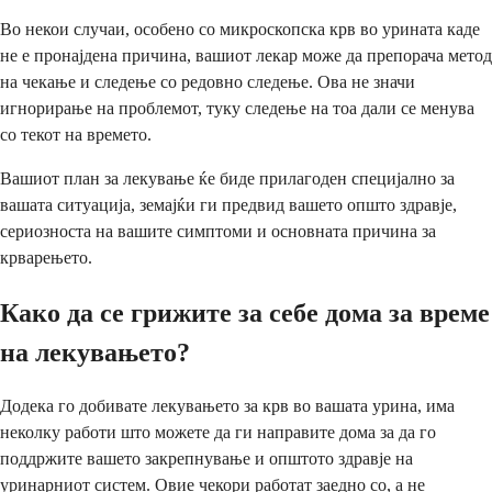
Во некои случаи, особено со микроскопска крв во урината каде
не е пронајдена причина, вашиот лекар може да препорача метод
на чекање и следење со редовно следење. Ова не значи
игнорирање на проблемот, туку следење на тоа дали се менува
со текот на времето.
Вашиот план за лекување ќе биде прилагоден специјално за
вашата ситуација, земајќи ги предвид вашето општо здравје,
сериозноста на вашите симптоми и основната причина за
крварењето.
Како да се грижите за себе дома за време
на лекувањето?
Додека го добивате лекувањето за крв во вашата урина, има
неколку работи што можете да ги направите дома за да го
поддржите вашето закрепнување и општото здравје на
уринарниот систем. Овие чекори работат заедно со, а не