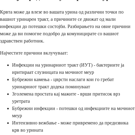
Крвта може да влезе во вашата урина од различни точки по
вашиот уринарен тракт, а причините се движат од мали
инфекции до потешки состојби. Разбирањето на овие причини
може да ви помогне подобро да комуницирате со вашиот
здравствен работник.
Најчестите причини вклучуваат:
Инфекции на уринарниот тракт (ИУТ) - бактериите ја
иритираат слузницата на мочниот меур
Бубрежни камења - цврсти наслаги кои го гребат
уринарниот тракт додека поминуваат
Зголемена простата кај мажите - врши притисок врз
уретрата
Бубрежни инфекции - потешки од инфекциите на мочниот
меур
Интензивно вежбање - може привремено да предизвика
крв во урината