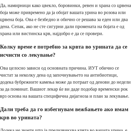
Да, намирници како цвекло, боровинки, ревен и храна со црвена
боја може привремено да ја обојат вашата урина во розова или
црвена боја. Ова е безбедно и обично се решава за еден или два
дена. Сепак, ако не сте сигурни дали промената на бојата е од
храна или вистинска крв, најдобро е да се провери.
Колку време е потребно за крвта во урината да се
исчисти со лекување?
Ова целосно зависи од основната причина. ИУТ обично се
чистат за неколку дена од започнувањето на антибиотици,
додека бубрежните камења може да потраат од денови до недели
за да поминат. Вашиот лекар ќе ви даде подобар временски рок
врз основа на вашата специфична дијагноза и план за лекување.
Дали треба да го избегнувам вежбањето ако имам
крв во урината?
Додека не знаете што ја предизвикува крвта во вашата урина, е