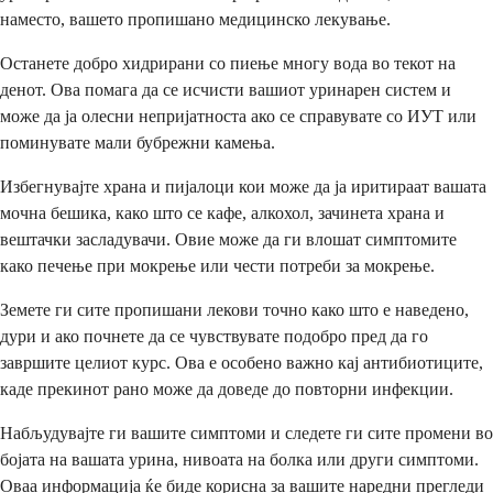
наместо, вашето пропишано медицинско лекување.
Останете добро хидрирани со пиење многу вода во текот на
денот. Ова помага да се исчисти вашиот уринарен систем и
може да ја олесни непријатноста ако се справувате со ИУТ или
поминувате мали бубрежни камења.
Избегнувајте храна и пијалоци кои може да ја иритираат вашата
мочна бешика, како што се кафе, алкохол, зачинета храна и
вештачки засладувачи. Овие може да ги влошат симптомите
како печење при мокрење или чести потреби за мокрење.
Земете ги сите пропишани лекови точно како што е наведено,
дури и ако почнете да се чувствувате подобро пред да го
завршите целиот курс. Ова е особено важно кај антибиотиците,
каде прекинот рано може да доведе до повторни инфекции.
Набљудувајте ги вашите симптоми и следете ги сите промени во
бојата на вашата урина, нивоата на болка или други симптоми.
Оваа информација ќе биде корисна за вашите наредни прегледи