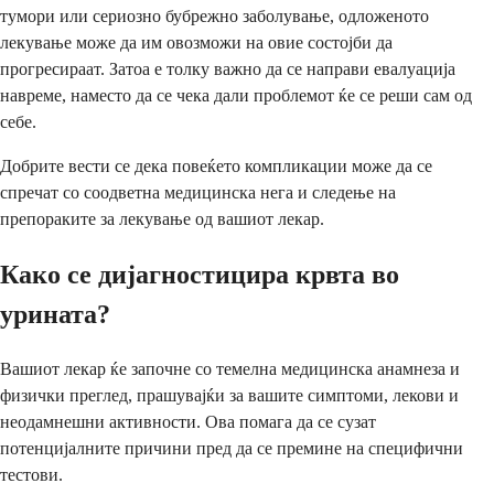
тумори или сериозно бубрежно заболување, одложеното
лекување може да им овозможи на овие состојби да
прогресираат. Затоа е толку важно да се направи евалуација
навреме, наместо да се чека дали проблемот ќе се реши сам од
себе.
Добрите вести се дека повеќето компликации може да се
спречат со соодветна медицинска нега и следење на
препораките за лекување од вашиот лекар.
Како се дијагностицира крвта во
урината?
Вашиот лекар ќе започне со темелна медицинска анамнеза и
физички преглед, прашувајќи за вашите симптоми, лекови и
неодамнешни активности. Ова помага да се сузат
потенцијалните причини пред да се премине на специфични
тестови.