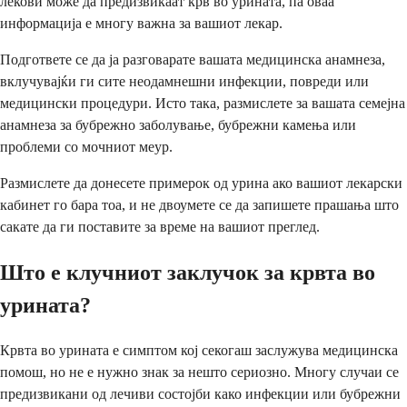
лекови може да предизвикаат крв во урината, па оваа
информација е многу важна за вашиот лекар.
Подгответе се да ја разговарате вашата медицинска анамнеза,
вклучувајќи ги сите неодамнешни инфекции, повреди или
медицински процедури. Исто така, размислете за вашата семејна
анамнеза за бубрежно заболување, бубрежни камења или
проблеми со мочниот меур.
Размислете да донесете примерок од урина ако вашиот лекарски
кабинет го бара тоа, и не двоумете се да запишете прашања што
сакате да ги поставите за време на вашиот преглед.
Што е клучниот заклучок за крвта во
урината?
Крвта во урината е симптом кој секогаш заслужува медицинска
помош, но не е нужно знак за нешто сериозно. Многу случаи се
предизвикани од лечиви состојби како инфекции или бубрежни