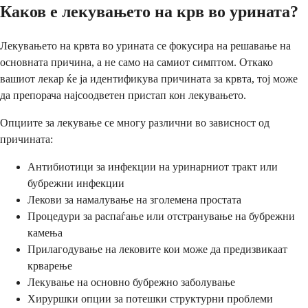
Каков е лекувањето на крв во урината?
Лекувањето на крвта во урината се фокусира на решавање на
основната причина, а не само на самиот симптом. Откако
вашиот лекар ќе ја идентификува причината за крвта, тој може
да препорача најсоодветен пристап кон лекувањето.
Опциите за лекување се многу различни во зависност од
причината:
Антибиотици за инфекции на уринарниот тракт или
бубрежни инфекции
Лекови за намалување на зголемена простата
Процедури за распаѓање или отстранување на бубрежни
камења
Прилагодување на лековите кои може да предизвикаат
крварење
Лекување на основно бубрежно заболување
Хируршки опции за потешки структурни проблеми