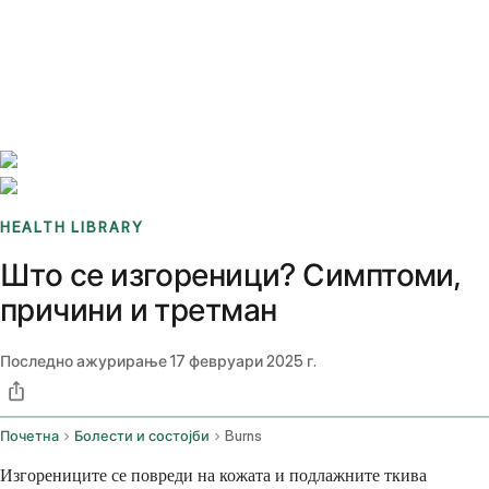
Benchmarks
Stories
FAQ
Sign up / Log in
HEALTH LIBRARY
Што се изгореници? Симптоми,
причини и третман
Последно ажурирање
17 февруари 2025 г.
Почетна
Болести и состојби
Burns
Изгорениците се повреди на кожата и подлажните ткива