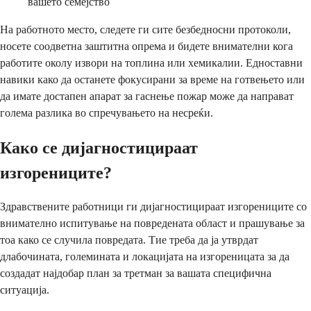
вашето семејство
На работното место, следете ги сите безбедносни протоколи,
носете соодветна заштитна опрема и бидете внимателни кога
работите околу извори на топлина или хемикалии. Едноставни
навики како да останете фокусирани за време на готвењето или
да имате достапен апарат за гаснење пожар може да направат
голема разлика во спречувањето на несреќи.
Како се дијагностицираат
изгорениците?
Здравствените работници ги дијагностицираат изгорениците со
внимателно испитување на повредената област и прашување за
тоа како се случила повредата. Тие треба да ја утврдат
длабочината, големината и локацијата на изгореницата за да
создадат најдобар план за третман за вашата специфична
ситуација.