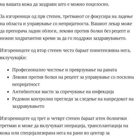
на вашата кожа да заздрави што е можно поцелосно.
За изгореници од прв степен, третманот се фокусира на ладење
на областа и управување со непријатноста. Вашиот лекар може
да препорача ладни облоги, лекови против болки без рецепт и
нежни хидратантни креми за да го поддржи заздравувањето.
Изгорениците од втор степен често бараат поинтензивна нега,
вклучувајќи:
Професионално чистење и преврзување на раната
Лекови против болки на рецепт за управување со посилна
непријатност
Антибиотски масти за спречување на инфекција
Редовни контролни прегледи за следење на напредокот на
заздравувањето
Изгорениците од трет и четврт степен бараат итен болнички
третман и може да вклучуваат операција, трансплантација на
кожа или специјализирана нега на рани во центар за