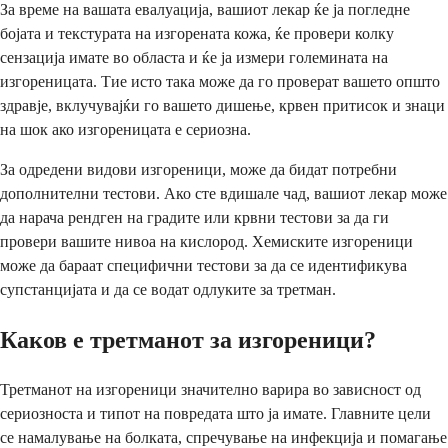
За време на вашата евалуација, вашиот лекар ќе ја погледне
бојата и текстурата на изгорената кожа, ќе провери колку
сензација имате во областа и ќе ја измери големината на
изгореницата. Тие исто така може да го проверат вашето општо
здравје, вклучувајќи го вашето дишење, крвен притисок и знаци
на шок ако изгореницата е сериозна.
За одредени видови изгореници, може да бидат потребни
дополнителни тестови. Ако сте вдишале чад, вашиот лекар може
да нарача рендген на градите или крвни тестови за да ги
провери вашите нивоа на кислород. Хемиските изгореници
може да бараат специфични тестови за да се идентификува
супстанцијата и да се водат одлуките за третман.
Каков е третманот за изгореници?
Третманот на изгореници значително варира во зависност од
сериозноста и типот на повредата што ја имате. Главните цели
се намалување на болката, спречување на инфекција и помагање