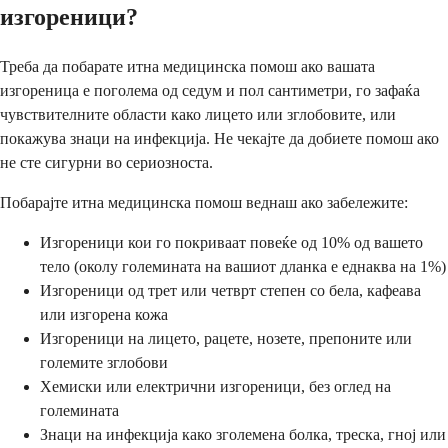
изгореници?
Треба да побарате итна медицинска помош ако вашата
изгореница е поголема од седум и пол сантиметри, го зафаќа
чувствителните области како лицето или зглобовите, или
покажува знаци на инфекција. Не чекајте да добиете помош ако
не сте сигурни во сериозноста.
Побарајте итна медицинска помош веднаш ако забележите:
Изгореници кои го покриваат повеќе од 10% од вашето
тело (околу големината на вашиот дланка е еднаква на 1%)
Изгореници од трет или четврт степен со бела, кафеава
или изгорена кожа
Изгореници на лицето, рацете, нозете, препоните или
големите зглобови
Хемиски или електрични изгореници, без оглед на
големината
Знаци на инфекција како зголемена болка, треска, гној или