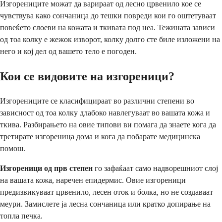
Изгорениците можат да варираат од лесно црвенило кое се
чувствува како сончаница до тешки повреди кои го оштетуваат
повеќето слоеви на кожата и ткивата под неа. Тежината зависи
од тоа колку е жежок изворот, колку долго сте биле изложени на
него и кој дел од вашето тело е погоден.
Кои се видовите на изгореници?
Изгорениците се класифицираат во различни степени во
зависност од тоа колку длабоко навлегуваат во вашата кожа и
ткива. Разбирањето на овие типови ви помага да знаете кога да
третирате изгореница дома и кога да побарате медицинска
помош.
Изгореници од прв степен
го зафаќаат само надворешниот слој
на вашата кожа, наречен епидермис. Овие изгореници
предизвикуваат црвенило, лесен оток и болка, но не создаваат
меури. Замислете ја лесна сончаница или кратко допирање на
топла печка.