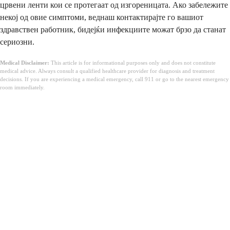
црвени ленти кои се протегаат од изгореницата. Ако забележите
некој од овие симптоми, веднаш контактирајте го вашиот
здравствен работник, бидејќи инфекциите можат брзо да станат
сериозни.
Medical Disclaimer:
This article is for informational purposes only and does not constitute
medical advice. Always consult a qualified healthcare provider for diagnosis and treatment
decisions. If you are experiencing a medical emergency, call 911 or go to the nearest emergency
room immediately.