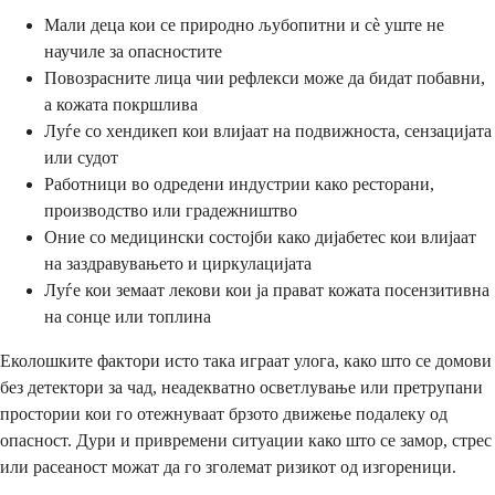
Мали деца кои се природно љубопитни и сè уште не
научиле за опасностите
Повозрасните лица чии рефлекси може да бидат побавни,
а кожата покршлива
Луѓе со хендикеп кои влијаат на подвижноста, сензацијата
или судот
Работници во одредени индустрии како ресторани,
производство или градежништво
Оние со медицински состојби како дијабетес кои влијаат
на заздравувањето и циркулацијата
Луѓе кои земаат лекови кои ја прават кожата посензитивна
на сонце или топлина
Еколошките фактори исто така играат улога, како што се домови
без детектори за чад, неадекватно осветлување или претрупани
простории кои го отежнуваат брзото движење подалеку од
опасност. Дури и привремени ситуации како што се замор, стрес
или расеаност можат да го зголемат ризикот од изгореници.