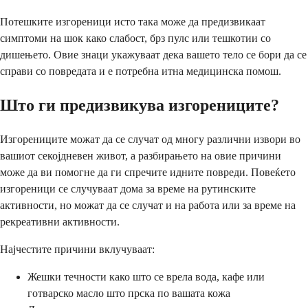
Потешките изгореници исто така може да предизвикаат
симптоми на шок како слабост, брз пулс или тешкотии со
дишењето. Овие знаци укажуваат дека вашето тело се бори да се
справи со повредата и е потребна итна медицинска помош.
Што ги предизвикува изгорениците?
Изгорениците можат да се случат од многу различни извори во
вашиот секојдневен живот, а разбирањето на овие причини
може да ви помогне да ги спречите идните повреди. Повеќето
изгореници се случуваат дома за време на рутинските
активности, но можат да се случат и на работа или за време на
рекреативни активности.
Најчестите причини вклучуваат:
Жешки течности како што се врела вода, кафе или
готварско масло што прска по вашата кожа