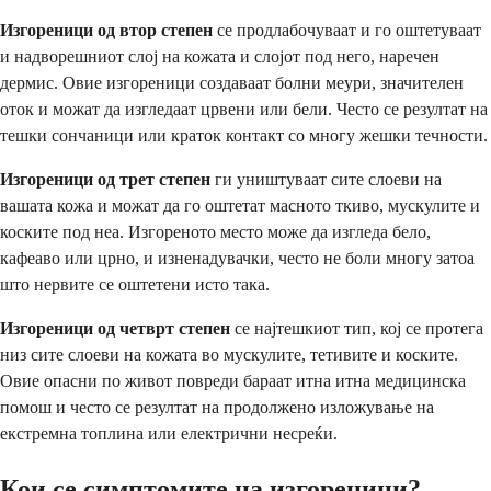
Изгореници од втор степен
се продлабочуваат и го оштетуваат
и надворешниот слој на кожата и слојот под него, наречен
дермис. Овие изгореници создаваат болни меури, значителен
оток и можат да изгледаат црвени или бели. Често се резултат на
тешки сончаници или краток контакт со многу жешки течности.
Изгореници од трет степен
ги уништуваат сите слоеви на
вашата кожа и можат да го оштетат масното ткиво, мускулите и
коските под неа. Изгореното место може да изгледа бело,
кафеаво или црно, и изненадувачки, често не боли многу затоа
што нервите се оштетени исто така.
Изгореници од четврт степен
се најтешкиот тип, кој се протега
низ сите слоеви на кожата во мускулите, тетивите и коските.
Овие опасни по живот повреди бараат итна итна медицинска
помош и често се резултат на продолжено изложување на
екстремна топлина или електрични несреќи.
Кои се симптомите на изгореници?