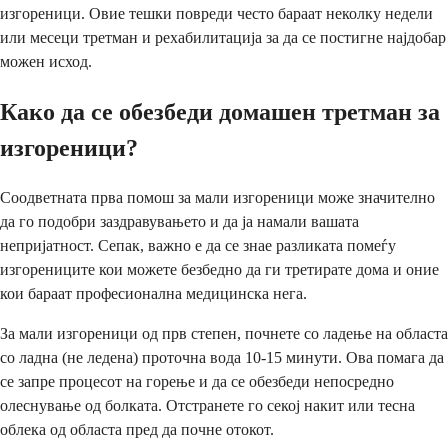
изгореници. Овие тешки повреди често бараат неколку недели
или месеци третман и рехабилитација за да се постигне најдобар
можен исход.
Како да се обезбеди домашен третман за
изгореници?
Соодветната прва помош за мали изгореници може значително
да го подобри заздравувањето и да ја намали вашата
непријатност. Сепак, важно е да се знае разликата помеѓу
изгорениците кои можете безбедно да ги третирате дома и оние
кои бараат професионална медицинска нега.
За мали изгореници од прв степен, почнете со ладење на областа
со ладна (не ледена) проточна вода 10-15 минути. Ова помага да
се запре процесот на горење и да се обезбеди непосредно
олеснување од болката. Отстранете го секој накит или тесна
облека од областа пред да почне отокот.