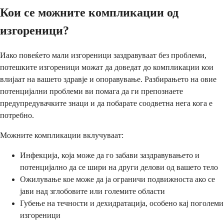
Кои се можните компликации од
изгореници?
Иако повеќето мали изгореници заздравуваат без проблеми,
потешките изгореници можат да доведат до компликации кои
влијаат на вашето здравје и опоравување. Разбирањето на овие
потенцијални проблеми ви помага да ги препознаете
предупредувачките знаци и да побарате соодветна нега кога е
потребно.
Можните компликации вклучуваат:
Инфекција, која може да го забави заздравувањето и
потенцијално да се шири на други делови од вашето тело
Ожилување кое може да ја ограничи подвижноста ако се
јави над зглобовите или големите области
Губење на течности и дехидратација, особено кај поголеми
изгореници