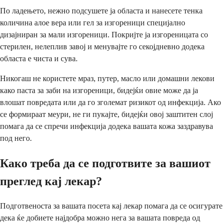
По ладењето, нежно подсушете ја областа и нанесете тенка
количина алое вера или гел за изгореници специјално
дизајниран за мали изгореници. Покријте ја изгореницата со
стерилен, нелеплив завој и менувајте го секојдневно додека
областа е чиста и сува.
Никогаш не користете мраз, путер, масло или домашни лекови
како паста за заби на изгореници, бидејќи овие може да ја
влошат повредата или да го зголемат ризикот од инфекција. Ако
се формираат меури, не ги пукајте, бидејќи овој заштитен слој
помага да се спречи инфекција додека вашата кожа заздравува
под него.
Како треба да се подготвите за вашиот
преглед кај лекар?
Подготвеноста за вашата посета кај лекар помага да се осигурате
дека ќе добиете најдобра можно нега за вашата повреда од