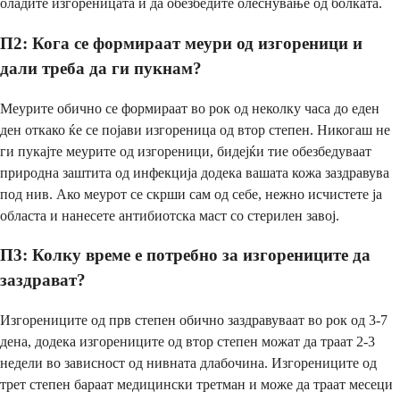
оладите изгореницата и да обезбедите олеснување од болката.
П2: Кога се формираат меури од изгореници и
дали треба да ги пукнам?
Меурите обично се формираат во рок од неколку часа до еден
ден откако ќе се појави изгореница од втор степен. Никогаш не
ги пукајте меурите од изгореници, бидејќи тие обезбедуваат
природна заштита од инфекција додека вашата кожа заздравува
под нив. Ако меурот се скрши сам од себе, нежно исчистете ја
областа и нанесете антибиотска маст со стерилен завој.
П3: Колку време е потребно за изгорениците да
заздрават?
Изгорениците од прв степен обично заздравуваат во рок од 3-7
дена, додека изгорениците од втор степен можат да траат 2-3
недели во зависност од нивната длабочина. Изгорениците од
трет степен бараат медицински третман и може да траат месеци