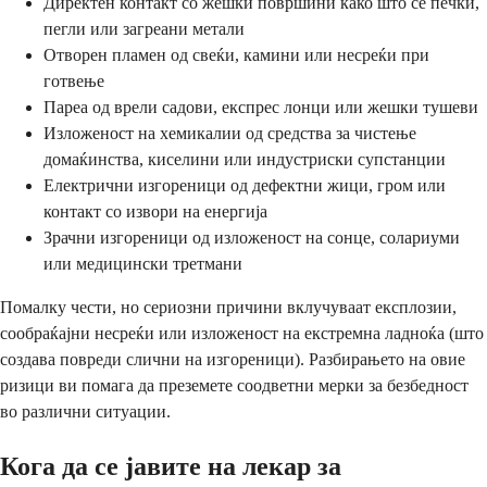
Директен контакт со жешки површини како што се печки,
пегли или загреани метали
Отворен пламен од свеќи, камини или несреќи при
готвење
Пареа од врели садови, експрес лонци или жешки тушеви
Изложеност на хемикалии од средства за чистење
домаќинства, киселини или индустриски супстанции
Електрични изгореници од дефектни жици, гром или
контакт со извори на енергија
Зрачни изгореници од изложеност на сонце, солариуми
или медицински третмани
Помалку чести, но сериозни причини вклучуваат експлозии,
сообраќајни несреќи или изложеност на екстремна ладноќа (што
создава повреди слични на изгореници). Разбирањето на овие
ризици ви помага да преземете соодветни мерки за безбедност
во различни ситуации.
Кога да се јавите на лекар за