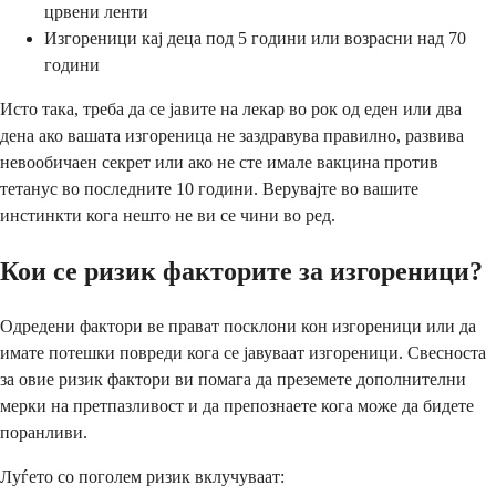
црвени ленти
Изгореници кај деца под 5 години или возрасни над 70
години
Исто така, треба да се јавите на лекар во рок од еден или два
дена ако вашата изгореница не заздравува правилно, развива
невообичаен секрет или ако не сте имале вакцина против
тетанус во последните 10 години. Верувајте во вашите
инстинкти кога нешто не ви се чини во ред.
Кои се ризик факторите за изгореници?
Одредени фактори ве прават посклони кон изгореници или да
имате потешки повреди кога се јавуваат изгореници. Свесноста
за овие ризик фактори ви помага да преземете дополнителни
мерки на претпазливост и да препознаете кога може да бидете
поранливи.
Луѓето со поголем ризик вклучуваат: