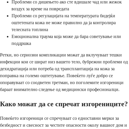
Проблеми со дишењето ако сте вдишале чад или жежок
воздух за време на повредата
Проблеми со регулацијата на температурата бидејќи
оштетената кожа не може правилно да ја контролира
телесната топлина
Емоционална траума која може да бара советување или
поддршка
Ретки, но сериозни компликации можат да вклучуваат тешки
инфекции кои се шират низ вашето тело, бубрежни проблеми од
дехидратација или потреба од трансплантација на кожа за
поправка на големо оштетување. Повеќето луѓе добро се
опоравуваат со соодветен третман, но поголемите изгореници
бараат внимателно следење од медицински професионалци.
Како можат да се спречат изгорениците?
Повеќето изгореници се спречуваат со едноставни мерки за
безбедност и свесност за честите опасности околу вашиот дом и