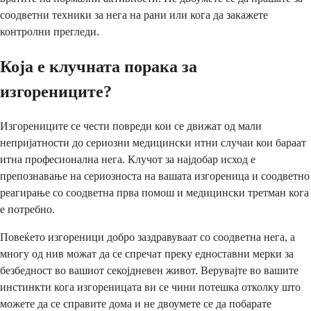
соодветни техники за нега на рани или кога да закажете
контролни прегледи.
Која е клучната порака за
изгорениците?
Изгорениците се чести повреди кои се движат од мали
непријатности до сериозни медицински итни случаи кои бараат
итна професионална нега. Клучот за најдобар исход е
препознавање на сериозноста на вашата изгореница и соодветно
реагирање со соодветна прва помош и медицински третман кога
е потребно.
Повеќето изгореници добро заздравуваат со соодветна нега, а
многу од нив можат да се спречат преку едноставни мерки за
безбедност во вашиот секојдневен живот. Верувајте во вашите
инстинкти кога изгореницата ви се чини потешка отколку што
можете да се справите дома и не двоумете се да побарате