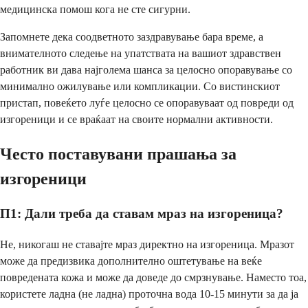
медицинска помош кога не сте сигурни.
Запомнете дека соодветното заздравување бара време, а
внимателното следење на упатствата на вашиот здравствен
работник ви дава најголема шанса за целосно опоравување со
минимално ожилување или компликации. Со вистинскиот
пристап, повеќето луѓе целосно се опоравуваат од повреди од
изгореници и се враќаат на своите нормални активности.
Често поставувани прашања за
изгореници
П1: Дали треба да ставам мраз на изгореница?
Не, никогаш не ставајте мраз директно на изгореница. Мразот
може да предизвика дополнително оштетување на веќе
повредената кожа и може да доведе до смрзнување. Наместо тоа,
користете ладна (не ладна) проточна вода 10-15 минути за да ја