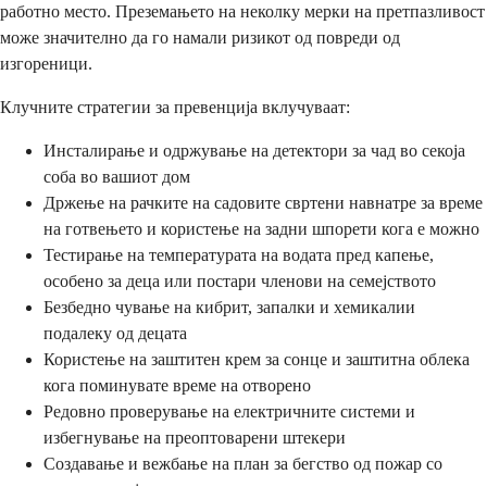
работно место. Преземањето на неколку мерки на претпазливост
може значително да го намали ризикот од повреди од
изгореници.
Клучните стратегии за превенција вклучуваат:
Инсталирање и одржување на детектори за чад во секоја
соба во вашиот дом
Држење на рачките на садовите свртени навнатре за време
на готвењето и користење на задни шпорети кога е можно
Тестирање на температурата на водата пред капење,
особено за деца или постари членови на семејството
Безбедно чување на кибрит, запалки и хемикалии
подалеку од децата
Користење на заштитен крем за сонце и заштитна облека
кога поминувате време на отворено
Редовно проверување на електричните системи и
избегнување на преоптоварени штекери
Создавање и вежбање на план за бегство од пожар со