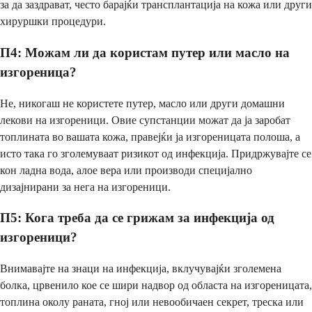
за да заздрават, често барајќи трансплантација на кожа или други
хируршки процедури.
П4: Можам ли да користам путер или масло на
изгореница?
Не, никогаш не користете путер, масло или други домашни
лекови на изгореници. Овие супстанции можат да ја заробат
топлината во вашата кожа, правејќи ја изгореницата полоша, а
исто така го зголемуваат ризикот од инфекција. Придржувајте се
кон ладна вода, алое вера или производи специјално
дизајнирани за нега на изгореници.
П5: Кога треба да се грижам за инфекција од
изгореници?
Внимавајте на знаци на инфекција, вклучувајќи зголемена
болка, црвенило кое се шири надвор од областа на изгореницата,
топлина околу раната, гној или невообичаен секрет, треска или