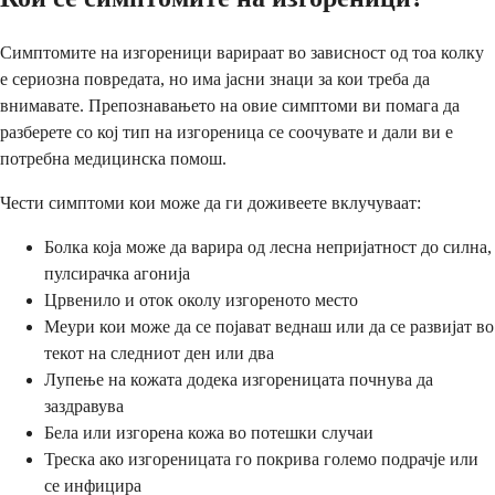
Симптомите на изгореници варираат во зависност од тоа колку
е сериозна повредата, но има јасни знаци за кои треба да
внимавате. Препознавањето на овие симптоми ви помага да
разберете со кој тип на изгореница се соочувате и дали ви е
потребна медицинска помош.
Чести симптоми кои може да ги доживеете вклучуваат:
Болка која може да варира од лесна непријатност до силна,
пулсирачка агонија
Црвенило и оток околу изгореното место
Меури кои може да се појават веднаш или да се развијат во
текот на следниот ден или два
Лупење на кожата додека изгореницата почнува да
заздравува
Бела или изгорена кожа во потешки случаи
Треска ако изгореницата го покрива големо подрачје или
се инфицира