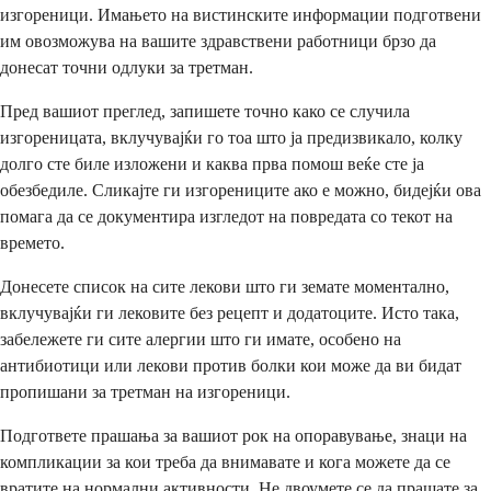
изгореници. Имањето на вистинските информации подготвени
им овозможува на вашите здравствени работници брзо да
донесат точни одлуки за третман.
Пред вашиот преглед, запишете точно како се случила
изгореницата, вклучувајќи го тоа што ја предизвикало, колку
долго сте биле изложени и каква прва помош веќе сте ја
обезбедиле. Сликајте ги изгорениците ако е можно, бидејќи ова
помага да се документира изгледот на повредата со текот на
времето.
Донесете список на сите лекови што ги земате моментално,
вклучувајќи ги лековите без рецепт и додатоците. Исто така,
забележете ги сите алергии што ги имате, особено на
антибиотици или лекови против болки кои може да ви бидат
пропишани за третман на изгореници.
Подгответе прашања за вашиот рок на опоравување, знаци на
компликации за кои треба да внимавате и кога можете да се
вратите на нормални активности. Не двоумете се да прашате за