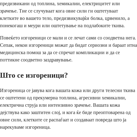
предизвикани од топлина, хемикалии, електрицитет или
зрачење. Тие се случуваат кога овие сили ги оштетуваат
клетките во вашето тело, предизвикувајќи болка, црвенило, а
понекогаш и меури или оштетување на подлабоките ткива.
Повеќето изгореници се мали и се лечат сами со соодветна нега.
Сепак, некои изгореници можат да бидат сериозни и бараат итна
медицинска помош за да се спречат компликации и да се
поттикне соодветно заздравување.
Што се изгореници?
Изгореница се јавува кога вашата кожа или други телесни ткива
се оштетени од прекумерна топлина, агресивни хемикалии,
електрична струја или интензивно зрачење. Вашата кожа
дејствува како заштитен слој, и кога ќе биде преоптоварена од
овие сили, клетките се распаѓаат и создаваат повреда што ја
нарекуваме изгореница.