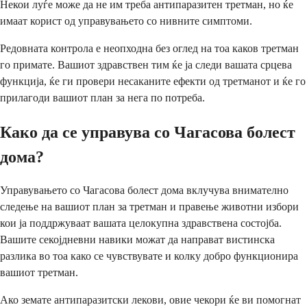
Некои луѓе може да не им треба антипаразитен третман, но ќе
имаат корист од управувањето со нивните симптоми.
Редовната контрола е неопходна без оглед на тоа каков третман
го примате. Вашиот здравствен тим ќе ја следи вашата срцева
функција, ќе ги провери несаканите ефекти од третманот и ќе го
прилагоди вашиот план за нега по потреба.
Како да се управува со Чагасова болест
дома?
Управувањето со Чагасова болест дома вклучува внимателно
следење на вашиот план за третман и правење животни избори
кои ја поддржуваат вашата целокупна здравствена состојба.
Вашите секојдневни навики можат да направат вистинска
разлика во тоа како се чувствувате и колку добро функционира
вашиот третман.
Ако земате антипаразитски лекови, овие чекори ќе ви помогнат