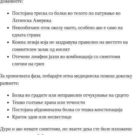
доживеете:
Постојана треска со болки во телото по патување во
Латинска Америка
Невообичаен оток околу окото, особено ако е само на
едната страна
Кожна лезија која не заздравува правилно на местото на
сомнителен залак од инсект
Отечени лимфни јазли во комбинација со симптоми
слични на грип
За хроничната фаза, побарајте итна медицинска помош доколку
развиете:
Болка во градите или неправилен отчукување на срцето
Тешко голтање храна или течности
Постојана абдоминална болка со тешка констипација
Краток здив или несвестици
Дури и ако немате симптоми, но знаете дека сте биле изложени