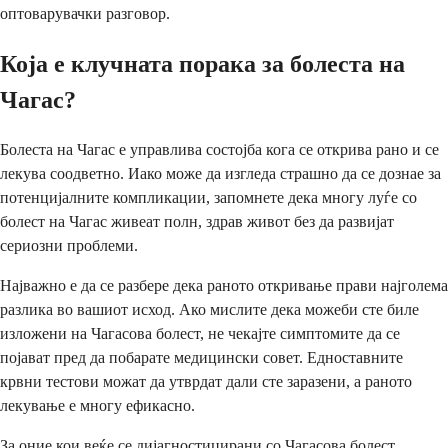
оптоварувачки разговор.
Која е клучната порака за болеста на
Чагас?
Болеста на Чагас е управлива состојба кога се открива рано и се
лекува соодветно. Иако може да изгледа страшно да се дознае за
потенцијалните компликации, запомнете дека многу луѓе со
болест на Чагас живеат полн, здрав живот без да развијат
сериозни проблеми.
Најважно е да се разбере дека раното откривање прави најголема
разлика во вашиот исход. Ако мислите дека можеби сте биле
изложени на Чагасова болест, не чекајте симптомите да се
појават пред да побарате медицински совет. Едноставните
крвни тестови можат да утврдат дали сте заразени, а раното
лекување е многу ефикасно.
За оние кои веќе се дијагностицирани со Чагасова болест,