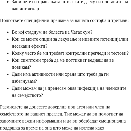
Запишете ги прашањата што сакате да му ги поставите на
вашиот лекар.
Подгответе специфични прашања за вашата состојба и третман:
Во кој стадиум на болеста на Чагас сум?
Кои се моите опции за лекување и нивните потенцијални
несакани ефекти?
Колку често ќе ми требаат контролни прегледи и тестови?
Кои симптоми треба да ме поттикнат веднаш да ве
повикам?
Дали има активности или храна што треба да ги
избегнувам?
Дали можам да ја пренесам оваа инфекција на членовите
на семејството?
Размислете да донесете доверлив пријател или член на
семејството на вашиот преглед. Тие можат да ви помогнат да
запомните важни информации и да ви обезбедат емоционална
поддршка за време на она што може да изгледа како