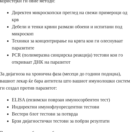
користејќи ги овие методи:
Директен микроскопски преглед на свежи примероци од
крв
Дебели и тенки крвни размази обоени и испитани под
микроскоп
Техники за концентрирање на крвта кои ги олеснуваат
паразитите
PCR (полимеразна синџирска реакција) тестови кои го
откриваат ДНК на паразитот
За дијагноза на хронична фаза (месеци до години подоцна),
вашиот лекар ќе бара антитела што вашиот имунолошки систем
ги создал против паразитот:
ELISA (ензимски поврзан имуносорбентен тест)
Индиректни имунофлуоресцентни тестови
Вестерн блот тестови за потврда
Брзи дијагностички тестови за побрзи резултати