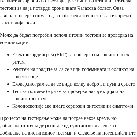
Вашиот лекар обично треба два различни позитивни антитела
тестови за да ја потврди хроничната Чагасова болест. Оваа
двојна проверка помага да се обезбеди точност и да се спречат
лажни дијагнози.
Може да бидат потребни дополнителни тестови за проверка на
компликации:
Електрокардиограм (ЕКГ) за проверка на вашиот срцев
ритам
Рентген на градите за да се види големината и обликот на
вашето срце
Ехокардиограм за да се види колку добро ви пумпа срцето
Тест за голтање бариум за проверка на функцијата на
вашиот езофагус
Колоноскопија ако имате сериозни дигестивни симптоми
Процесот на тестирање може да потрае некое време, но
добивањето точна дијагноза е од суштинско значење за
добивање на вистинскиот третман и следење на потенцијалните