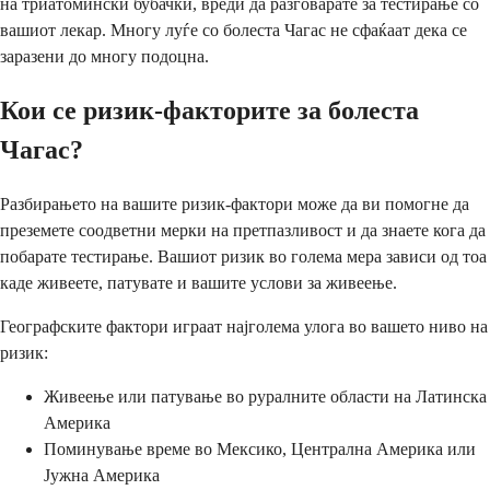
на триатомински бубачки, вреди да разговарате за тестирање со
вашиот лекар. Многу луѓе со болеста Чагас не сфаќаат дека се
заразени до многу подоцна.
Кои се ризик-факторите за болеста
Чагас?
Разбирањето на вашите ризик-фактори може да ви помогне да
преземете соодветни мерки на претпазливост и да знаете кога да
побарате тестирање. Вашиот ризик во голема мера зависи од тоа
каде живеете, патувате и вашите услови за живеење.
Географските фактори играат најголема улога во вашето ниво на
ризик:
Живеење или патување во руралните области на Латинска
Америка
Поминување време во Мексико, Централна Америка или
Јужна Америка