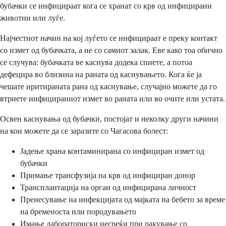
бубачки се инфицираат кога се хранат со крв од инфицирани
животни или луѓе.
Најчестиот начин на кој луѓето се инфицираат е преку контакт
со измет од бубачката, а не со самиот залак. Еве како тоа обично
се случува: бубачката ве каснува додека спиете, а потоа
дефецира во близина на раната од каснувањето. Кога ќе ја
чешате иритираната рана од каснување, случајно можете да го
втриете инфицираниот измет во раната или во очите или устата.
Освен каснувања од бубачки, постојат и неколку други начини
на кои можете да се заразите со Чагасова болест:
Јадење храна контаминирана со инфициран измет од
бубачки
Примање трансфузија на крв од инфициран донор
Трансплантација на орган од инфицирана личност
Пренесување на инфекцијата од мајката на бебето за време
на бременоста или породувањето
Имање лабораториски несреќи при ракување со