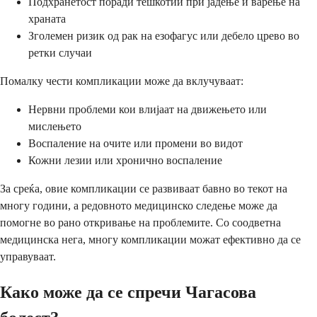
Подхранетост поради тешкотии при јадење и варење на
храната
Зголемен ризик од рак на езофагус или дебело црево во
ретки случаи
Помалку чести компликации може да вклучуваат:
Нервни проблеми кои влијаат на движењето или
мислењето
Воспаление на очите или промени во видот
Кожни лезии или хронично воспаление
За среќа, овие компликации се развиваат бавно во текот на
многу години, а редовното медицинско следење може да
помогне во рано откривање на проблемите. Со соодветна
медицинска нега, многу компликации можат ефективно да се
управуваат.
Како може да се спречи Чагасова