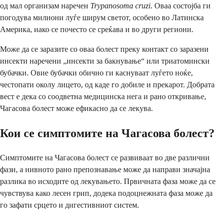
од мал организам наречен
Trypanosoma cruzi
. Оваа состојба ги
погодува милиони луѓе ширум светот, особено во Латинска
Америка, иако се почесто се среќава и во други региони.
Може да се заразите со оваа болест преку контакт со заразени
инсекти наречени „инсекти за бакнување“ или триатомински
бубачки. Овие бубачки обично ги каснуваат луѓето ноќе,
честопати околу лицето, од каде го добиле и прекарот. Добрата
вест е дека со соодветна медицинска нега и рано откривање,
Чагасова болест може ефикасно да се лекува.
Кои се симптомите на Чагасова болест?
Симптомите на Чагасова болест се развиваат во две различни
фази, а нивното рано препознавање може да направи значајна
разлика во исходите од лекувањето. Првичната фаза може да се
чувствува како лесен грип, додека подоцнежната фаза може да
го зафати срцето и дигестивниот систем.