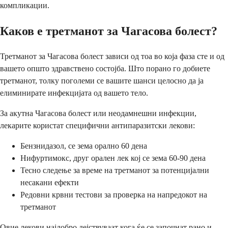
компликации.
Каков е третманот за Чагасова болест?
Третманот за Чагасова болест зависи од тоа во која фаза сте и од
вашето општо здравствено состојба. Што порано го добиете
третманот, толку поголеми се вашите шанси целосно да ја
елиминирате инфекцијата од вашето тело.
За акутна Чагасова болест или неодамнешни инфекции,
лекарите користат специфични антипаразитски лекови:
Бензнидазол, се зема орално 60 дена
Нифуртимокс, друг орален лек кој се зема 60-90 дена
Тесно следење за време на третманот за потенцијални
несакани ефекти
Редовни крвни тестови за проверка на напредокот на
третманот
Овие лекови најдобро дејствуваат кога ќе се започнат рано и