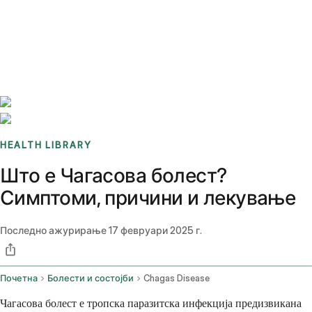
Benchmarks
Stories
FAQ
Sign up / Log in
HEALTH LIBRARY
Што е Чагасова болест?
Симптоми, причини и лекување
Последно ажурирање
17 февруари 2025 г.
Почетна
Болести и состојби
Chagas Disease
Чагасова болест е тропска паразитска инфекција предизвикана