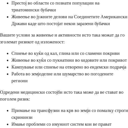
Престој во области со познати популации на
триатомински бубачки
Живеење во јужните делови на Соединетите Американски
Држави каде што постојат некои заразени бубачки
Вашите услови за живеење и активности исто така можат да го
зголемат ризикот од изложеност:
Спиење во куќи од кал, глина или со сламени покриви
Живеење во куќи со пукнатини во ѕидовите или покривот
Кампување или спиење на отворено во ендемски подрачја
Работа во земјоделие или шумарство во погодените
региони
Одредени медицински состојби исто така може да ве стават во
поголем ризик:
Примање на трансфузии на крв во земји со помалку строги
скрининзи
Имање проблеми со имуниот систем кои ве прават