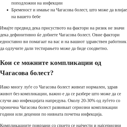
поподложни на инфекции
Бременост и имање на Чагасова болест, што може да влијае
на вашето бебе
Имајте предвид дека присуството на фактори на ризик не значи
дека дефинитивно ќе добиете Чагасова болест. Овие фактори
едноставно ви помагаат на вас и на вашиот здравствен работник
да одлучите дали тестирањето може да биде соодветно.
Кои се можните компликации од
Чагасова болест?
Иако многу луѓе со Чагасова болест живеат нормален, здрав
живот без компликации, важно е да се разбере што може да се
случи ако инфекцијата напредува. Околу 20-30% од луѓето со
хронична Чагасова болест развиваат сериозни компликации
години или децении по нивната почетна инфекција.
Компликациите поврзани со срцето се најчести и најсериозни