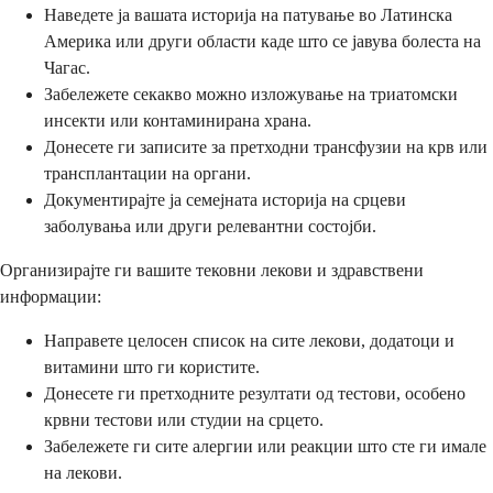
Наведете ја вашата историја на патување во Латинска
Америка или други области каде што се јавува болеста на
Чагас.
Забележете секакво можно изложување на триатомски
инсекти или контаминирана храна.
Донесете ги записите за претходни трансфузии на крв или
трансплантации на органи.
Документирајте ја семејната историја на срцеви
заболувања или други релевантни состојби.
Организирајте ги вашите тековни лекови и здравствени
информации:
Направете целосен список на сите лекови, додатоци и
витамини што ги користите.
Донесете ги претходните резултати од тестови, особено
крвни тестови или студии на срцето.
Забележете ги сите алергии или реакции што сте ги имале
на лекови.