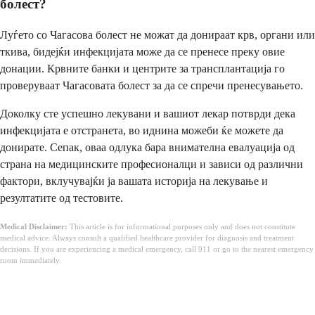
болест?
Луѓето со Чагасова болест не можат да донираат крв, органи или
ткива, бидејќи инфекцијата може да се пренесе преку овие
донации. Крвните банки и центрите за трансплантација го
проверуваат Чагасовата болест за да се спречи пренесувањето.
Доколку сте успешно лекувани и вашиот лекар потврди дека
инфекцијата е отстранета, во иднина можеби ќе можете да
донирате. Сепак, оваа одлука бара внимателна евалуација од
страна на медицинските професионалци и зависи од различни
фактори, вклучувајќи ја вашата историја на лекување и
резултатите од тестовите.
Medical Disclaimer:
This article is for informational purposes only and does not constitute
medical advice. Always consult a qualified healthcare provider for diagnosis and treatment
decisions. If you are experiencing a medical emergency, call 911 or go to the nearest emergency
room immediately.