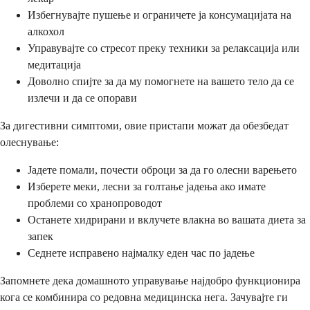
Избегнувајте пушење и ограничете ја консумацијата на
алкохол
Управувајте со стресот преку техники за релаксација или
медитација
Доволно спијте за да му помогнете на вашето тело да се
излечи и да се опорави
За дигестивни симптоми, овие пристапи можат да обезбедат
олеснување:
Јадете помали, почести оброци за да го олесни варењето
Изберете меки, лесни за голтање јадења ако имате
проблеми со хранопроводот
Останете хидрирани и вклучете влакна во вашата диета за
запек
Седнете исправено најмалку еден час по јадење
Запомнете дека домашното управување најдобро функционира
кога се комбинира со редовна медицинска нега. Зачувајте ги