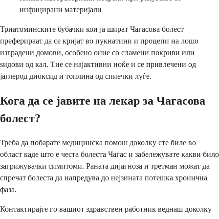
инфицирани материјали
Триатоминските бубачки кои ја шират Чагасова болест
преферираат да се кријат во пукнатини и процепи на лошо
изградени домови, особено оние со сламени покриви или
ѕидови од кал. Тие се најактивни ноќе и се привлечени од
јаглерод диоксид и топлина од спиечки луѓе.
Кога да се јавите на лекар за Чагасова
болест?
Треба да побарате медицинска помош доколку сте биле во
област каде што е честа болеста Чагас и забележувате какви било
загрижувачки симптоми. Раната дијагноза и третман можат да
спречат болеста да напредува до нејзината потешка хронична
фаза.
Контактирајте го вашиот здравствен работник веднаш доколку