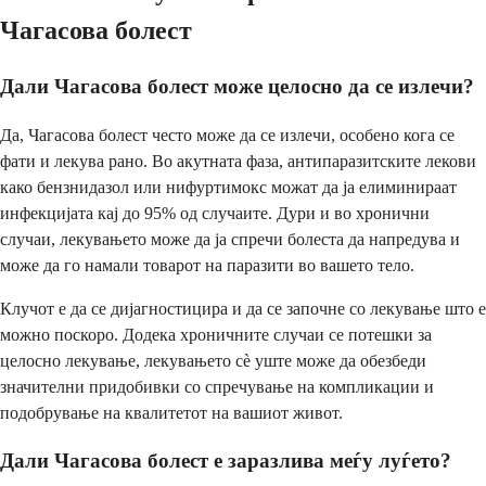
Чагасова болест
Дали Чагасова болест може целосно да се излечи?
Да, Чагасова болест често може да се излечи, особено кога се
фати и лекува рано. Во акутната фаза, антипаразитските лекови
како бензнидазол или нифуртимокс можат да ја елиминираат
инфекцијата кај до 95% од случаите. Дури и во хронични
случаи, лекувањето може да ја спречи болеста да напредува и
може да го намали товарот на паразити во вашето тело.
Клучот е да се дијагностицира и да се започне со лекување што е
можно поскоро. Додека хроничните случаи се потешки за
целосно лекување, лекувањето сè уште може да обезбеди
значителни придобивки со спречување на компликации и
подобрување на квалитетот на вашиот живот.
Дали Чагасова болест е заразлива меѓу луѓето?