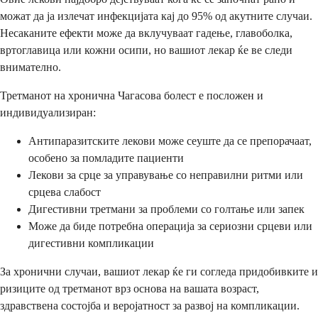
можат да ја излечат инфекцијата кај до 95% од акутните случаи.
Несаканите ефекти може да вклучуваат гадење, главоболка,
вртоглавица или кожни осипи, но вашиот лекар ќе ве следи
внимателно.
Третманот на хронична Чагасова болест е посложен и
индивидуализиран:
Антипаразитските лекови може сеуште да се препорачаат,
особено за помладите пациенти
Лекови за срце за управување со неправилни ритми или
срцева слабост
Дигестивни третмани за проблеми со голтање или запек
Може да биде потребна операција за сериозни срцеви или
дигестивни компликации
За хронични случаи, вашиот лекар ќе ги согледа придобивките и
ризиците од третманот врз основа на вашата возраст,
здравствена состојба и веројатност за развој на компликации.