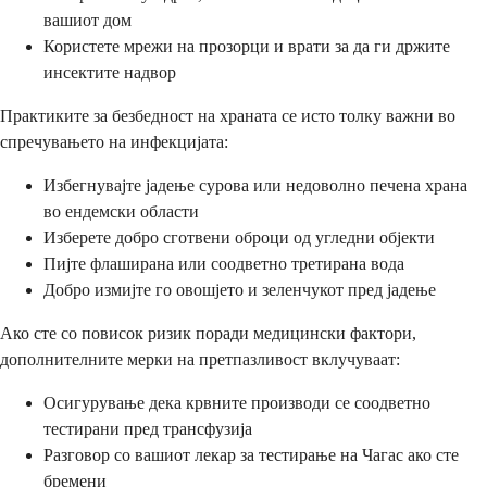
вашиот дом
Користете мрежи на прозорци и врати за да ги држите
инсектите надвор
Практиките за безбедност на храната се исто толку важни во
спречувањето на инфекцијата:
Избегнувајте јадење сурова или недоволно печена храна
во ендемски области
Изберете добро сготвени оброци од угледни објекти
Пијте флаширана или соодветно третирана вода
Добро измијте го овошјето и зеленчукот пред јадење
Ако сте со повисок ризик поради медицински фактори,
дополнителните мерки на претпазливост вклучуваат:
Осигурување дека крвните производи се соодветно
тестирани пред трансфузија
Разговор со вашиот лекар за тестирање на Чагас ако сте
бремени