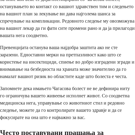
останувањето во контакт со вашиот здравствен тим и следењето
на вашиот план за лекување ви дава најголема шанса за
спречување на компликации. Редовното следење му овозможува
на вашиот лекар да ги фати сите промени рано и да ја прилагоди
вашата нега соодветно.
Превенцијата останува ваша најдобра заштита ако не сте
заразени. Едноставни мерки на претпазливост како што се
користење на инсектициди, спиење во добро изградени згради и
внимавање на безбедноста на храната може значително да го
намалат вашиот ризик во областите каде што болеста е честа.
Запомнете дека имањето Чагасова болест не ве дефинира ниту
го ограничува вашето живеење исполнет живот. Со соодветна
медицинска нега, управување со животниот стил и редовно
следење, можете да го контролирате вашето здравје и да се
фокусирате на она што е најважно за вас.
Често поставувани прашања за