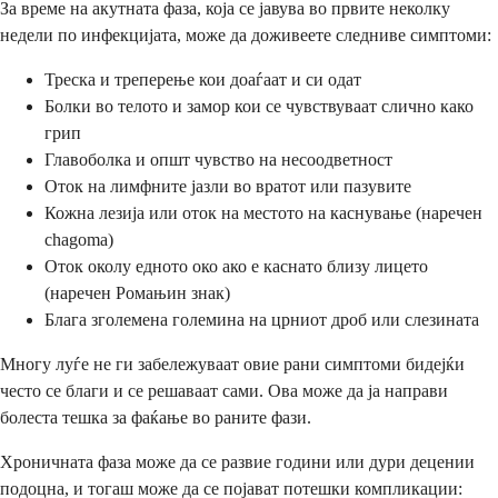
За време на акутната фаза, која се јавува во првите неколку
недели по инфекцијата, може да доживеете следниве симптоми:
Треска и треперење кои доаѓаат и си одат
Болки во телото и замор кои се чувствуваат слично како
грип
Главоболка и општ чувство на несоодветност
Оток на лимфните јазли во вратот или пазувите
Кожна лезија или оток на местото на каснување (наречен
chagoma)
Оток околу едното око ако е каснато близу лицето
(наречен Ромањин знак)
Блага зголемена големина на црниот дроб или слезината
Многу луѓе не ги забележуваат овие рани симптоми бидејќи
често се благи и се решаваат сами. Ова може да ја направи
болеста тешка за фаќање во раните фази.
Хроничната фаза може да се развие години или дури децении
подоцна, и тогаш може да се појават потешки компликации: