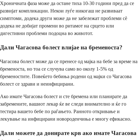
Хроничната фаза може да остане тиха 10-30 години пред да се
развијат компликации. Некои луѓе никогаш не развиваат
симптоми, додека други може да не забележат проблеми сè
додека не добијат промени во ритамот на срцето или
дигестивни проблеми подоцна во животот.
Дали Чагасова болест влијае на бременоста?
Чагасова болест може да се пренесе од мајка на бебе за време на
бременоста, но тоа се случува само во околу 1-5% од
бременостите. Повеќето бебиња родени од мајки со Чагасова
болест се здрави и неинфицирани.
Ако имате Чагасова болест и сте бремена или планирате да
забремените, вашиот лекар ќе ве следи внимателно и ќе го
тестира вашето бебе по раѓањето. Ранното откривање и
лекување на инфицирани новороденчиња е многу ефикасно.
Дали можете да донирате крв ако имате Чагасова