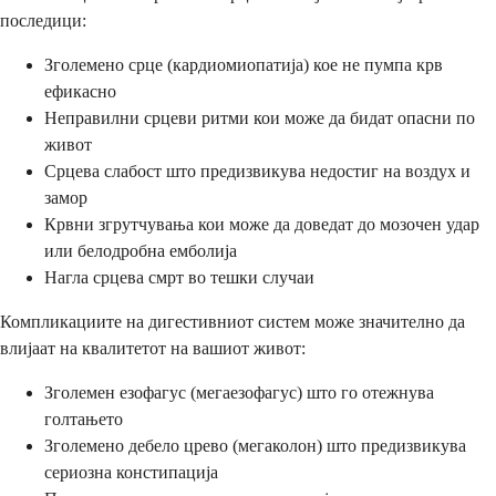
последици:
Зголемено срце (кардиомиопатија) кое не пумпа крв
ефикасно
Неправилни срцеви ритми кои може да бидат опасни по
живот
Срцева слабост што предизвикува недостиг на воздух и
замор
Крвни згрутчувања кои може да доведат до мозочен удар
или белодробна емболија
Нагла срцева смрт во тешки случаи
Компликациите на дигестивниот систем може значително да
влијаат на квалитетот на вашиот живот:
Зголемен езофагус (мегаезофагус) што го отежнува
голтањето
Зголемено дебело црево (мегаколон) што предизвикува
сериозна констипација