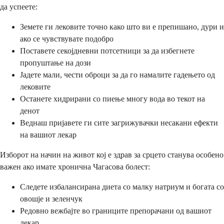
да успеете:
Земете ги лековите точно како што ви е препишано, дури и
ако се чувствувате подобро
Поставете секојдневни потсетници за да избегнете
пропуштање на дози
Јадете мали, чести оброци за да го намалите гадењето од
лековите
Останете хидрирани со пиење многу вода во текот на
денот
Веднаш пријавете ги сите загрижувачки несакани ефекти
на вашиот лекар
Изборот на начин на живот кој е здрав за срцето станува особено
важен ако имате хронична Чагасова болест:
Следете избалансирана диета со малку натриум и богата со
овошје и зеленчук
Редовно вежбајте во границите препорачани од вашиот
лекар