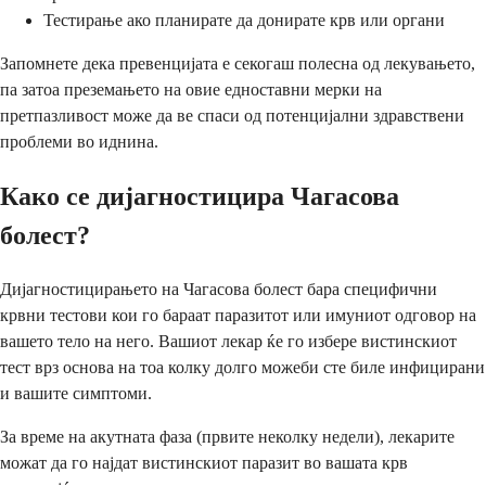
Тестирање ако планирате да донирате крв или органи
Запомнете дека превенцијата е секогаш полесна од лекувањето,
па затоа преземањето на овие едноставни мерки на
претпазливост може да ве спаси од потенцијални здравствени
проблеми во иднина.
Како се дијагностицира Чагасова
болест?
Дијагностицирањето на Чагасова болест бара специфични
крвни тестови кои го бараат паразитот или имуниот одговор на
вашето тело на него. Вашиот лекар ќе го избере вистинскиот
тест врз основа на тоа колку долго можеби сте биле инфицирани
и вашите симптоми.
За време на акутната фаза (првите неколку недели), лекарите
можат да го најдат вистинскиот паразит во вашата крв