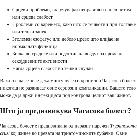
Срцеви проблеми, вклучувајќи неправилен срцев ритам
или срцева слабост
Проблеми со варењето, како што се тешкотии при голтање
или тешка запек
Зголемен езофагус или дебело црево што влијае на
нормалната функција
Болка во градите или недостиг на воздух за време на
секојдневните активности
Нагла срцева слабост во тешки случаи
Важно е да се знае дека многу луѓе со хронична Чагасова болест
никогаш не развиваат овие сериозни компликации. Вашето тело
може да ја држи инфекцијата под контрола целиот ваш живот.
Што ја предизвикува Чагасова болест?
Чагасова болест е предизвикана од паразит наречен
Trypanosoma
cruzi
кој живее во цревата на триатоминските бубачки. Овие