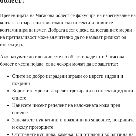
болест?
Превенцијата на Чагасова болест се фокусира на избегнување на
контакт со заразени триатомински инсекти и нивните
контаминирани измет. Добрата вест е дека едноставните мерки
на претпазливост може значително да го намалат ризикот од
инфекција.
Ако патувате до или живеете во области каде што Чагасова
болест е честа појава, овие чекори можат да ве заштитат:
Спите во добро изградени згради со цврсти ѕидови и
покриви
Користете мрежи за кревет третирани со инсектицид кога
спиете
Нанесете инсект репелент на изложената кожа пред
спиење
Запечатете пукнатини и празнини во ѕидовите, покривите
и околу прозорците
Отстранете куп дрва, камења или отпадоци во близина на