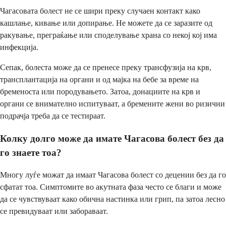
Чагасовата болест не се шири преку случаен контакт како
кашлање, кивање или допирање. Не можете да се заразите од
ракување, преграќање или споделување храна со некој кој има
инфекција.
Сепак, болеста може да се пренесе преку трансфузија на крв,
трансплантација на органи и од мајка на бебе за време на
бременоста или породувањето. Затоа, донациите на крв и
органи се внимателно испитуваат, а бремените жени во ризични
подрачја треба да се тестираат.
Колку долго може да имате Чагасова болест без да
го знаете тоа?
Многу луѓе можат да имаат Чагасова болест со децении без да го
сфатат тоа. Симптомите во акутната фаза често се благи и може
да се чувствуваат како обична настинка или грип, па затоа лесно
се превидуваат или забораваат.