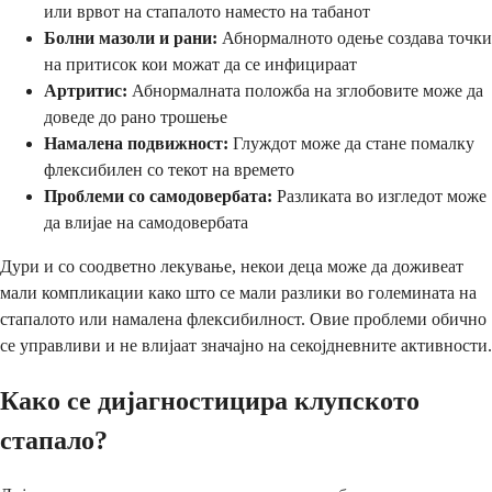
или врвот на стапалото наместо на табанот
Болни мазоли и рани:
Абнормалното одење создава точки
на притисок кои можат да се инфицираат
Артритис:
Абнормалната положба на зглобовите може да
доведе до рано трошење
Намалена подвижност:
Глуждот може да стане помалку
флексибилен со текот на времето
Проблеми со самодовербата:
Разликата во изгледот може
да влијае на самодовербата
Дури и со соодветно лекување, некои деца може да доживеат
мали компликации како што се мали разлики во големината на
стапалото или намалена флексибилност. Овие проблеми обично
се управливи и не влијаат значајно на секојдневните активности.
Како се дијагностицира клупското
стапало?