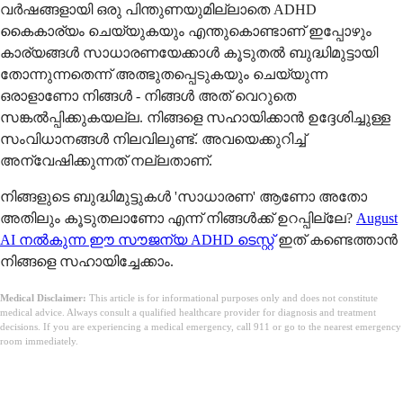
വർഷങ്ങളായി ഒരു പിന്തുണയുമില്ലാതെ ADHD
കൈകാര്യം ചെയ്യുകയും എന്തുകൊണ്ടാണ് ഇപ്പോഴും
കാര്യങ്ങൾ സാധാരണയേക്കാൾ കൂടുതൽ ബുദ്ധിമുട്ടായി
തോന്നുന്നതെന്ന് അത്ഭുതപ്പെടുകയും ചെയ്യുന്ന
ഒരാളാണോ നിങ്ങൾ - നിങ്ങൾ അത് വെറുതെ
സങ്കൽപ്പിക്കുകയല്ല. നിങ്ങളെ സഹായിക്കാൻ ഉദ്ദേശിച്ചുള്ള
സംവിധാനങ്ങൾ നിലവിലുണ്ട്. അവയെക്കുറിച്ച്
അന്വേഷിക്കുന്നത് നല്ലതാണ്.
നിങ്ങളുടെ ബുദ്ധിമുട്ടുകൾ 'സാധാരണ' ആണോ അതോ
അതിലും കൂടുതലാണോ എന്ന് നിങ്ങൾക്ക് ഉറപ്പില്ലേ?
August
AI നൽകുന്ന ഈ സൗജന്യ ADHD ടെസ്റ്റ്
ഇത് കണ്ടെത്താൻ
നിങ്ങളെ സഹായിച്ചേക്കാം.
Medical Disclaimer:
This article is for informational purposes only and does not constitute
medical advice. Always consult a qualified healthcare provider for diagnosis and treatment
decisions. If you are experiencing a medical emergency, call 911 or go to the nearest emergency
room immediately.