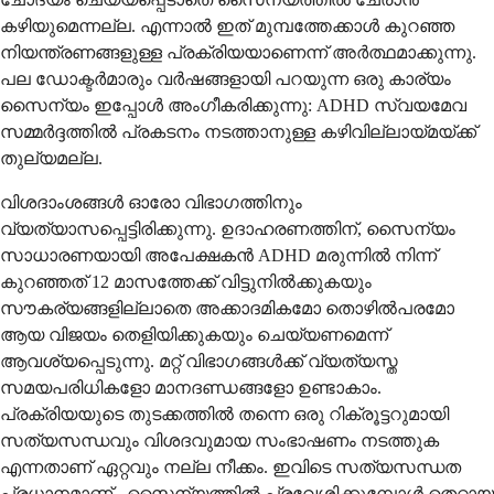
കഴിയുമെന്നല്ല. എന്നാൽ ഇത് മുമ്പത്തേക്കാൾ കുറഞ്ഞ
നിയന്ത്രണങ്ങളുള്ള പ്രക്രിയയാണെന്ന് അർത്ഥമാക്കുന്നു.
പല ഡോക്ടർമാരും വർഷങ്ങളായി പറയുന്ന ഒരു കാര്യം
സൈന്യം ഇപ്പോൾ അംഗീകരിക്കുന്നു: ADHD സ്വയമേവ
സമ്മർദ്ദത്തിൽ പ്രകടനം നടത്താനുള്ള കഴിവില്ലായ്മയ്ക്ക്
തുല്യമല്ല.
വിശദാംശങ്ങൾ ഓരോ വിഭാഗത്തിനും
വ്യത്യാസപ്പെട്ടിരിക്കുന്നു. ഉദാഹരണത്തിന്, സൈന്യം
സാധാരണയായി അപേക്ഷകൻ ADHD മരുന്നിൽ നിന്ന്
കുറഞ്ഞത് 12 മാസത്തേക്ക് വിട്ടുനിൽക്കുകയും
സൗകര്യങ്ങളില്ലാതെ അക്കാദമികമോ തൊഴിൽപരമോ
ആയ വിജയം തെളിയിക്കുകയും ചെയ്യണമെന്ന്
ആവശ്യപ്പെടുന്നു. മറ്റ് വിഭാഗങ്ങൾക്ക് വ്യത്യസ്ത
സമയപരിധികളോ മാനദണ്ഡങ്ങളോ ഉണ്ടാകാം.
പ്രക്രിയയുടെ തുടക്കത്തിൽ തന്നെ ഒരു റിക്രൂട്ടറുമായി
സത്യസന്ധവും വിശദവുമായ സംഭാഷണം നടത്തുക
എന്നതാണ് ഏറ്റവും നല്ല നീക്കം. ഇവിടെ സത്യസന്ധത
പ്രധാനമാണ് - സൈന്യത്തിൽ പ്രവേശിക്കുമ്പോൾ തെറ്റായ