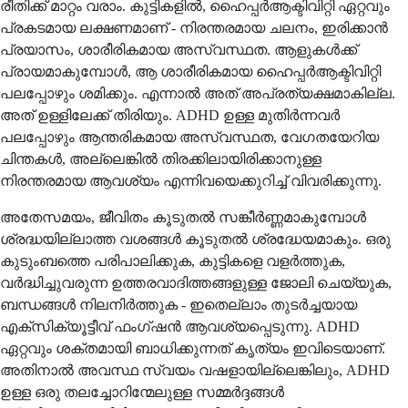
രീതിക്ക് മാറ്റം വരാം. കുട്ടികളിൽ, ഹൈപ്പർആക്ടിവിറ്റി ഏറ്റവും
പ്രകടമായ ലക്ഷണമാണ് - നിരന്തരമായ ചലനം, ഇരിക്കാൻ
പ്രയാസം, ശാരീരികമായ അസ്വസ്ഥത. ആളുകൾക്ക്
പ്രായമാകുമ്പോൾ, ആ ശാരീരികമായ ഹൈപ്പർആക്ടിവിറ്റി
പലപ്പോഴും ശമിക്കും. എന്നാൽ അത് അപ്രത്യക്ഷമാകില്ല.
അത് ഉള്ളിലേക്ക് തിരിയും. ADHD ഉള്ള മുതിർന്നവർ
പലപ്പോഴും ആന്തരികമായ അസ്വസ്ഥത, വേഗതയേറിയ
ചിന്തകൾ, അല്ലെങ്കിൽ തിരക്കിലായിരിക്കാനുള്ള
നിരന്തരമായ ആവശ്യം എന്നിവയെക്കുറിച്ച് വിവരിക്കുന്നു.
അതേസമയം, ജീവിതം കൂടുതൽ സങ്കീർണ്ണമാകുമ്പോൾ
ശ്രദ്ധയില്ലാത്ത വശങ്ങൾ കൂടുതൽ ശ്രദ്ധേയമാകും. ഒരു
കുടുംബത്തെ പരിപാലിക്കുക, കുട്ടികളെ വളർത്തുക,
വർദ്ധിച്ചുവരുന്ന ഉത്തരവാദിത്തങ്ങളുള്ള ജോലി ചെയ്യുക,
ബന്ധങ്ങൾ നിലനിർത്തുക - ഇതെല്ലാം തുടർച്ചയായ
എക്സിക്യൂട്ടീവ് ഫംഗ്ഷൻ ആവശ്യപ്പെടുന്നു. ADHD
ഏറ്റവും ശക്തമായി ബാധിക്കുന്നത് കൃത്യം ഇവിടെയാണ്.
അതിനാൽ അവസ്ഥ സ്വയം വഷളായില്ലെങ്കിലും, ADHD
ഉള്ള ഒരു തലച്ചോറിന്മേലുള്ള സമ്മർദ്ദങ്ങൾ