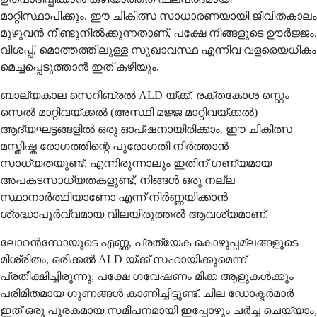
മാറ്റിസ്ഥാപിക്കും. ഈ ചികിത്സ സാധാരണയായി ജീവിതകാലം
മുഴുവൻ നീണ്ടുനിൽക്കുന്നതാണ്, പക്ഷേ നിങ്ങളുടെ ഊർജ്ജം,
വിശപ്പ്, മൊത്തത്തിലുള്ള സുഖാവസ്ഥ എന്നിവ വളരെയധികം
മെച്ചപ്പെടുത്താൻ ഇത് കഴിയും.
ബാല്യകാല സെറിബ്രൽ ALD യ്ക്ക്, രക്തകോശ സ്റ്റെം
സെൽ മാറ്റിവയ്ക്കൽ (അസ്ഥി മജ്ജ മാറ്റിവയ്ക്കൽ)
ആദ്യഘട്ടങ്ങളിൽ ഒരു ഓപ്ഷനായിരിക്കാം. ഈ ചികിത്സ
മസ്തിഷ്ക രോഗത്തിന്റെ പുരോഗതി നിർത്താൻ
സാധ്യതയുണ്ട്, എന്നിരുന്നാലും ഇതിന് ഗണ്യമായ
അപകടസാധ്യതകളുണ്ട്, നിങ്ങൾ ഒരു നല്ല
സ്ഥാനാർത്ഥിയാണോ എന്ന് നിർണ്ണയിക്കാൻ
ശ്രദ്ധാപൂർവ്വമായ വിലയിരുത്തൽ ആവശ്യമാണ്.
ലോറൻസോയുടെ എണ്ണ, പ്രത്യേക കൊഴുപ്പമ്ലങ്ങളുടെ
മിശ്രിതം, ഒരിക്കൽ ALD യ്ക്ക് സഹായിക്കുമെന്ന്
പ്രതീക്ഷിച്ചിരുന്നു, പക്ഷേ ഗവേഷണം മിക്ക ആളുകൾക്കും
പരിമിതമായ ഗുണങ്ങൾ കാണിച്ചിട്ടുണ്ട്. ചില ഡോക്ടർമാർ
ഇത് ഒരു പൂരകമായ സമീപനമായി ഇപ്പോഴും ചർച്ച ചെയ്യാം,