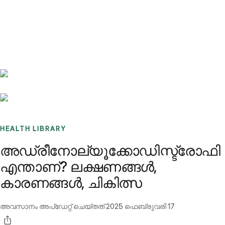
Benchmarks
Stories
FAQ
Sign up / Log in
HEALTH LIBRARY
അഡ്രീനോല്യൂക്കോഡിസ്ട്രോഫി
എന്താണ്? ലക്ഷണങ്ങൾ,
കാരണങ്ങൾ, ചികിത്സ
അവസാനം അപ്ഡേറ്റ് ചെയ്തത്
2025 ഫെബ്രുവരി 17