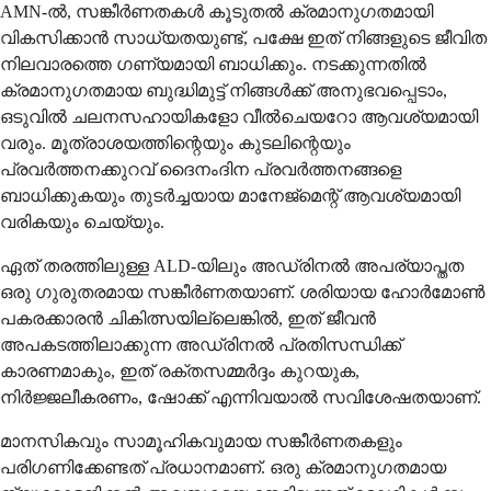
AMN-ൽ, സങ്കീർണതകൾ കൂടുതൽ ക്രമാനുഗതമായി
വികസിക്കാൻ സാധ്യതയുണ്ട്, പക്ഷേ ഇത് നിങ്ങളുടെ ജീവിത
നിലവാരത്തെ ഗണ്യമായി ബാധിക്കും. നടക്കുന്നതിൽ
ക്രമാനുഗതമായ ബുദ്ധിമുട്ട് നിങ്ങൾക്ക് അനുഭവപ്പെടാം,
ഒടുവിൽ ചലനസഹായികളോ വീൽചെയറോ ആവശ്യമായി
വരും. മൂത്രാശയത്തിന്റെയും കുടലിന്റെയും
പ്രവർത്തനക്കുറവ് ദൈനംദിന പ്രവർത്തനങ്ങളെ
ബാധിക്കുകയും തുടർച്ചയായ മാനേജ്മെന്റ് ആവശ്യമായി
വരികയും ചെയ്യും.
ഏത് തരത്തിലുള്ള ALD-യിലും അഡ്രിനൽ അപര്യാപ്തത
ഒരു ഗുരുതരമായ സങ്കീർണതയാണ്. ശരിയായ ഹോർമോൺ
പകരക്കാരൻ ചികിത്സയില്ലെങ്കിൽ, ഇത് ജീവൻ
അപകടത്തിലാക്കുന്ന അഡ്രിനൽ പ്രതിസന്ധിക്ക്
കാരണമാകും, ഇത് രക്തസമ്മർദ്ദം കുറയുക,
നിർജ്ജലീകരണം, ഷോക്ക് എന്നിവയാൽ സവിശേഷതയാണ്.
മാനസികവും സാമൂഹികവുമായ സങ്കീർണതകളും
പരിഗണിക്കേണ്ടത് പ്രധാനമാണ്. ഒരു ക്രമാനുഗതമായ