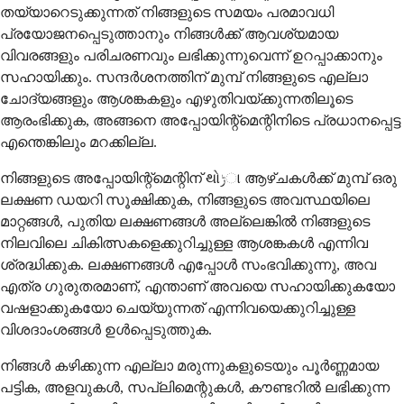
തയ്യാറെടുക്കുന്നത് നിങ്ങളുടെ സമയം പരമാവധി
പ്രയോജനപ്പെടുത്താനും നിങ്ങൾക്ക് ആവശ്യമായ
വിവരങ്ങളും പരിചരണവും ലഭിക്കുന്നുവെന്ന് ഉറപ്പാക്കാനും
സഹായിക്കും. സന്ദർശനത്തിന് മുമ്പ് നിങ്ങളുടെ എല്ലാ
ചോദ്യങ്ങളും ആശങ്കകളും എഴുതിവയ്ക്കുന്നതിലൂടെ
ആരംഭിക്കുക, അങ്ങനെ അപ്പോയിന്റ്മെന്റിനിടെ പ്രധാനപ്പെട്ട
എന്തെങ്കിലും മറക്കില്ല.
നിങ്ങളുടെ അപ്പോയിന്റ്മെന്റിന് થોڑા ആഴ്ചകൾക്ക് മുമ്പ് ഒരു
ലക്ഷണ ഡയറി സൂക്ഷിക്കുക, നിങ്ങളുടെ അവസ്ഥയിലെ
മാറ്റങ്ങൾ, പുതിയ ലക്ഷണങ്ങൾ അല്ലെങ്കിൽ നിങ്ങളുടെ
നിലവിലെ ചികിത്സകളെക്കുറിച്ചുള്ള ആശങ്കകൾ എന്നിവ
ശ്രദ്ധിക്കുക. ലക്ഷണങ്ങൾ എപ്പോൾ സംഭവിക്കുന്നു, അവ
എത്ര ഗുരുതരമാണ്, എന്താണ് അവയെ സഹായിക്കുകയോ
വഷളാക്കുകയോ ചെയ്യുന്നത് എന്നിവയെക്കുറിച്ചുള്ള
വിശദാംശങ്ങൾ ഉൾപ്പെടുത്തുക.
നിങ്ങൾ കഴിക്കുന്ന എല്ലാ മരുന്നുകളുടെയും പൂർണ്ണമായ
പട്ടിക, അളവുകൾ, സപ്ലിമെന്റുകൾ, കൗണ്ടറിൽ ലഭിക്കുന്ന