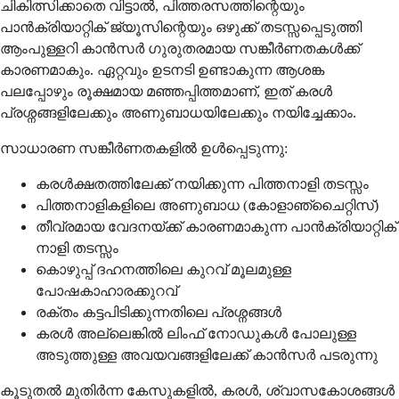
ചികിത്സിക്കാതെ വിട്ടാൽ, പിത്തരസത്തിന്റെയും
പാൻക്രിയാറ്റിക് ജ്യൂസിന്റെയും ഒഴുക്ക് തടസ്സപ്പെടുത്തി
ആംപുള്ളറി കാൻസർ ഗുരുതരമായ സങ്കീർണതകൾക്ക്
കാരണമാകും. ഏറ്റവും ഉടനടി ഉണ്ടാകുന്ന ആശങ്ക
പലപ്പോഴും രൂക്ഷമായ മഞ്ഞപ്പിത്തമാണ്, ഇത് കരൾ
പ്രശ്നങ്ങളിലേക്കും അണുബാധയിലേക്കും നയിച്ചേക്കാം.
സാധാരണ സങ്കീർണതകളിൽ ഉൾപ്പെടുന്നു:
കരൾക്ഷതത്തിലേക്ക് നയിക്കുന്ന പിത്തനാളി തടസ്സം
പിത്തനാളികളിലെ അണുബാധ (കോളാഞ്ചൈറ്റിസ്)
തീവ്രമായ വേദനയ്ക്ക് കാരണമാകുന്ന പാൻക്രിയാറ്റിക്
നാളി തടസ്സം
കൊഴുപ്പ് ദഹനത്തിലെ കുറവ് മൂലമുള്ള
പോഷകാഹാരക്കുറവ്
രക്തം കട്ടപിടിക്കുന്നതിലെ പ്രശ്നങ്ങൾ
കരൾ അല്ലെങ്കിൽ ലിംഫ് നോഡുകൾ പോലുള്ള
അടുത്തുള്ള അവയവങ്ങളിലേക്ക് കാൻസർ പടരുന്നു
കൂടുതൽ മുതിർന്ന കേസുകളിൽ, കരൾ, ശ്വാസകോശങ്ങൾ