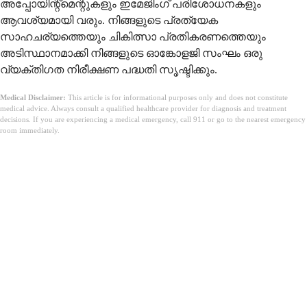
അപ്പോയിന്റ്മെന്റുകളും ഇമേജിംഗ് പരിശോധനകളും
ആവശ്യമായി വരും. നിങ്ങളുടെ പ്രത്യേക
സാഹചര്യത്തെയും ചികിത്സാ പ്രതികരണത്തെയും
അടിസ്ഥാനമാക്കി നിങ്ങളുടെ ഓങ്കോളജി സംഘം ഒരു
വ്യക്തിഗത നിരീക്ഷണ പദ്ധതി സൃഷ്ടിക്കും.
Medical Disclaimer:
This article is for informational purposes only and does not constitute
medical advice. Always consult a qualified healthcare provider for diagnosis and treatment
decisions. If you are experiencing a medical emergency, call 911 or go to the nearest emergency
room immediately.