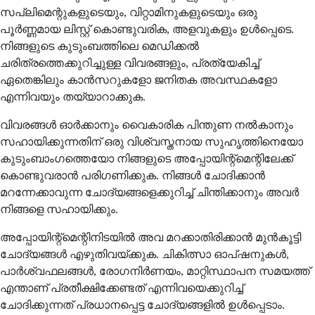
സപ്ലിമെന്റുകളുടെയും, വിറ്റാമിനുകളുടെയും ഒരു
പൂർണ്ണമായ ലിസ്റ്റ് കൊണ്ടുവരിക, അളവുകളും ഉൾപ്പെടെ.
നിങ്ങളുടെ കുടുംബത്തിലെ മെഡിക്കൽ
ചരിത്രത്തെക്കുറിച്ചുള്ള വിവരങ്ങളും, പ്രത്യേകിച്ച്
ഏതെങ്കിലും കാൻസറുകളോ ജനിതക അവസ്ഥകളോ
എന്നിവയും തയ്യാറാക്കുക.
വിവരങ്ങൾ ഓർക്കാനും വൈകാരിക പിന്തുണ നൽകാനും
സഹായിക്കുന്നതിന് ഒരു വിശ്വസ്തനായ സുഹൃത്തിനെയോ
കുടുംബാംഗത്തെയോ നിങ്ങളുടെ അപ്പോയിന്റ്മെന്റിലേക്ക്
കൊണ്ടുവരാൻ പരിഗണിക്കുക. നിങ്ങൾ ചോദിക്കാൻ
മറന്നേക്കാവുന്ന ചോദ്യങ്ങളെക്കുറിച്ച് ചിന്തിക്കാനും അവർ
നിങ്ങളെ സഹായിക്കും.
അപ്പോയിന്റ്മെന്റിനിടയിൽ അവ മറക്കാതിരിക്കാൻ മുൻകൂട്ടി
ചോദ്യങ്ങൾ എഴുതിവയ്ക്കുക. ചികിത്സാ ഓപ്ഷനുകൾ,
പാർശ്വഫലങ്ങൾ, രോഗനിർണയം, മാറ്റിസ്ഥാപന സമയത്ത്
എന്താണ് പ്രതീക്ഷിക്കേണ്ടത് എന്നിവയെക്കുറിച്ച്
ചോദിക്കുന്നത് പ്രധാനപ്പെട്ട ചോദ്യങ്ങളിൽ ഉൾപ്പെടാം.