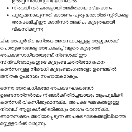
ഉൽപ്പന്നങ്ങൾ ഉപയോഗിക്കൽ
നിരവധി വർഷങ്ങളായി അമിതമായ മദ്യപാനം
പുരുഷനാകുന്നത്, കാരണം പുരുഷന്മാരിൽ സ്ത്രീകളെ
അപേക്ഷിച്ച് ഈ കാൻസർ അല്പം കൂടുതലായി
വികസിക്കുന്നു
ചില അപൂർവ്വ ജനിതക അവസ്ഥകളുള്ള ആളുകൾക്ക്
പൊതുജനങ്ങളെ അപേക്ഷിച്ച് വളരെ കൂടുതൽ
അപകടസാധ്യതയുണ്ട്. നിങ്ങൾക്ക് ഈ
സിൻഡ്രോമുകളുടെ കുടുംബ ചരിത്രമോ ദഹന
കാൻസറുള്ള നിരവധി കുടുംബാംഗങ്ങളോ ഉണ്ടെങ്കിൽ,
ജനിതക ഉപദേശം സഹായകമാകും.
ഒന്നോ അതിലധികമോ അപകട ഘടകങ്ങൾ
ഉണ്ടെന്നതിനർത്ഥം നിങ്ങൾക്ക് തീർച്ചയായും ആംപുല്ലറി
കാൻസർ വികസിക്കുമെന്നല്ല. അപകട ഘടകങ്ങളുള്ള
നിരവധി ആളുകൾക്ക് ഒരിക്കലും രോഗം വരുന്നില്ല,
അതേസമയം അറിയപ്പെടുന്ന അപകട ഘടകങ്ങളില്ലാത്ത
മറ്റുള്ളവർക്ക് വരുന്നു.