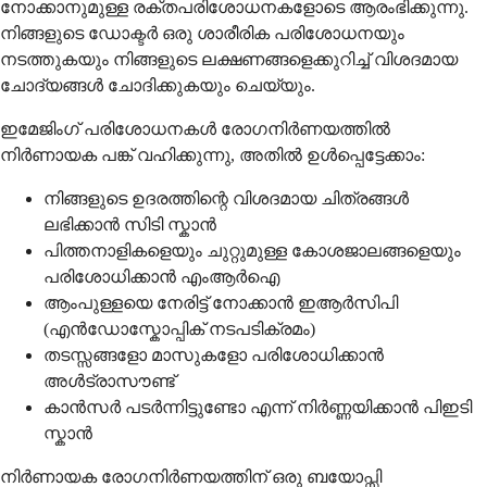
നോക്കാനുമുള്ള രക്തപരിശോധനകളോടെ ആരംഭിക്കുന്നു.
നിങ്ങളുടെ ഡോക്ടർ ഒരു ശാരീരിക പരിശോധനയും
നടത്തുകയും നിങ്ങളുടെ ലക്ഷണങ്ങളെക്കുറിച്ച് വിശദമായ
ചോദ്യങ്ങൾ ചോദിക്കുകയും ചെയ്യും.
ഇമേജിംഗ് പരിശോധനകൾ രോഗനിർണയത്തിൽ
നിർണായക പങ്ക് വഹിക്കുന്നു, അതിൽ ഉൾപ്പെട്ടേക്കാം:
നിങ്ങളുടെ ഉദരത്തിന്റെ വിശദമായ ചിത്രങ്ങൾ
ലഭിക്കാൻ സിടി സ്കാൻ
പിത്തനാളികളെയും ചുറ്റുമുള്ള കോശജാലങ്ങളെയും
പരിശോധിക്കാൻ എംആർഐ
ആംപുള്ളയെ നേരിട്ട് നോക്കാൻ ഇആർസിപി
(എൻഡോസ്കോപ്പിക് നടപടിക്രമം)
തടസ്സങ്ങളോ മാസുകളോ പരിശോധിക്കാൻ
അൾട്രാസൗണ്ട്
കാൻസർ പടർന്നിട്ടുണ്ടോ എന്ന് നിർണ്ണയിക്കാൻ പിഇടി
സ്കാൻ
നിർണായക രോഗനിർണയത്തിന് ഒരു ബയോപ്സി