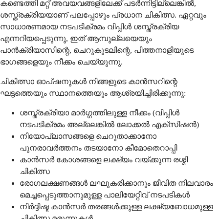
കണ്ടെത്തി മറ്റ് അവയവങ്ങളിലേക്ക് പടർന്നിട്ടില്ലെങ്കിൽ,
ശസ്ത്രക്രിയയാണ് പലപ്പോഴും പ്രധാന ചികിത്സ. ഏറ്റവും
സാധാരണമായ നടപടിക്രമം വിപ്പിൾ ശസ്ത്രക്രിയ
എന്നറിയപ്പെടുന്നു, ഇത് ആമ്പുല്ലയെയും
പാൻക്രിയാസിന്റെ, ചെറുകുടലിന്റെ, പിത്തനാളിയുടെ
ഭാഗങ്ങളെയും നീക്കം ചെയ്യുന്നു.
ചികിത്സാ ഓപ്ഷനുകൾ നിങ്ങളുടെ കാൻസറിന്റെ
ഘട്ടത്തെയും സ്ഥാനത്തെയും ആശ്രയിച്ചിരിക്കുന്നു:
ശസ്ത്രക്രിയാ മാർഗ്ഗത്തിലുള്ള നീക്കം (വിപ്പിൾ
നടപടിക്രമം അല്ലെങ്കിൽ ലോക്കൽ എക്സിഷൻ)
നിയോപ്ലാസങ്ങളെ ചെറുതാക്കാനോ
പുനരാവർത്തനം തടയാനോ കീമോതെറാപ്പി
കാൻസർ കോശങ്ങളെ ലക്ഷ്യം വയ്ക്കുന്ന രശ്മി
ചികിത്സ
രോഗലക്ഷണങ്ങൾ ലഘൂകരിക്കാനും ജീവിത നിലവാരം
മെച്ചപ്പെടുത്താനുമുള്ള പാലിയേറ്റീവ് നടപടികൾ
നിർദ്ദിഷ്ട കാൻസർ തരങ്ങൾക്കുള്ള ലക്ഷ്യബോധമുള്ള
ചികിത്സ മരുന്നുകൾ