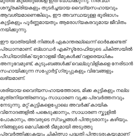
മുതൽ കുഞ്ഞുങ്ങളെ ഇത് ബാധിക്കുന്നു. നിരവധി
ശസ്ത്രക്രിയകളും തുടർച്ചയായ വൈദ്യസഹായവും
ആവശ്യമാണെങ്കിലും, ഈ അവസ്ഥയുള്ള ഭൂരിഭാഗം
കുട്ടികളും പൂർണ്ണമായതും ആരോഗ്യകരവുമായ ജീവിതം
നയിക്കുന്നു.
ഈ യാത്രയിൽ നിങ്ങൾ ഏകാന്തരല്ലെന്ന് ഓർക്കേണ്ടത്
പ്രധാനമാണ്. ബ്ലാഡർ എക്സ്ട്രോഫിയുടെ ചികിത്സയിൽ
പീഡിയാട്രിക് യൂറോളജി ടീമുകൾക്ക് വളരെയധികം
അനുഭവമുണ്ട്, കുടുംബങ്ങൾക്ക് വെല്ലുവിളികളെ നേരിടാൻ
സഹായിക്കുന്ന സപ്പോർട്ട് ഗ്രൂപ്പുകളും വിഭവങ്ങളും
ലഭ്യമാണ്.
ശരിയായ വൈദ്യസഹായത്തോടെ, മിക്ക കുട്ടികളും നല്ല
മൂത്രനിയന്ത്രണവും സാധാരണ വൃക്ക പ്രവർത്തനവും
നേടുന്നു. മറ്റ് കുട്ടികളെപ്പോലെ അവർക്ക് കായിക
വിനോദങ്ങളിൽ പങ്കെടുക്കാനും, സാധാരണ സ്കൂളിൽ
പോകാനും, അവരുടെ സ്വപ്നങ്ങൾ പിന്തുടരാനും കഴിയും.
നിങ്ങളുടെ മെഡിക്കൽ ടീമുമായി അടുത്തു
പ്രവർത്തിക്കുകയും ചികിത്സാ പദ്ധതി പിന്തുടരുകയുമാണ്