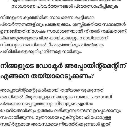
സാധാരണ പ്രവർത്തനങ്ങൾ പ്രോത്സാഹിപ്പിക്കുക
നിങ്ങളുടെ കുഞ്ഞ് മിക്ക സാധാരണ കുട്ടിക്കാല
പ്രവർത്തനങ്ങളിലും പങ്കെടുക്കാം. ശസ്ത്രക്രിയാ സ്ഥലങ്ങൾ
ഉണങ്ങിയതിന് ശേഷം സാധാരണയായി നീന്തൽ നല്ലതാണ്,
ചില മാറ്റങ്ങളോടെ മിക്ക കായികങ്ങളും സാധ്യമാണ്.
നിങ്ങളുടെ മെഡിക്കൽ ടീം ഏതെങ്കിലും പ്രത്യേക
പരിമിതികളെക്കുറിച്ച് നിങ്ങളെ നയിക്കും.
നിങ്ങളുടെ ഡോക്ടർ അപ്പോയിന്റ്മെന്റിന്
എങ്ങനെ തയ്യാറെടുക്കണം?
അപ്പോയിന്റ്മെന്റുകൾക്കായി തയ്യാറെടുക്കുന്നത്
മെഡിക്കൽ ടീമുമായുള്ള നിങ്ങളുടെ സമയം പരമാവധി
പ്രയോജനപ്പെടുത്താനും നിങ്ങളുടെ എല്ലാ
ചോദ്യങ്ങൾക്കും ഉത്തരം ലഭിക്കുന്നുണ്ടെന്ന് ഉറപ്പാക്കാനും
സഹായിക്കുന്നു. മൂത്രാശയ എക്സ്ട്രോഫി പോലുള്ള
സങ്കീർണ്ണമായ അവസ്ഥയെ നിയന്ത്രിക്കുമ്പോൾ ഇത്