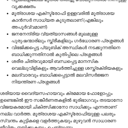
വൃക്കക്ഷതം
മൂത്രാശയ എക്സ്ട്രോഫി ഉള്ളവരിൽ മൂത്രാശയ
കാൻസർ സാധ്യത കൂടുതലാണ് (എങ്കിലും
അപൂർവ്വമാണ്)
ജനനേന്ദ്രിയ വ്യത്യാസങ്ങൾ മൂലമുള്ള
പുരുഷന്മാരിലും സ്ത്രീകളിലും ഗർഭധാരണ പ്രശ്നങ്ങൾ
വിഭജിക്കപ്പെട്ട പ്യൂബിക് അസ്ഥികൾ നടക്കുന്നതിനെ
ബാധിക്കുന്നതിനാൽ കുതിപ്പിലെ പ്രശ്നങ്ങൾ
ശരീര ചിത്രവുമായി ബന്ധപ്പെട്ട മാനസിക
വെല്ലുവിളികളും ആവർത്തിച്ചുള്ള ശസ്ത്രക്രിയകളും
മലദ്വാരവും ബാധിക്കപ്പെട്ടാൽ മലവിസർജ്ജന
നിയന്ത്രണ പ്രശ്നങ്ങൾ
ശരിയായ വൈദ്യസഹായവും ക്രമമായ ഫോളോപ്പും
ഉണ്ടെങ്കിൽ ഈ സങ്കീർണതകളിൽ ഭൂരിഭാഗവും തടയാനോ
വിജയകരമായി ചികിത്സിക്കാനോ സാധിക്കും എന്നതാണ്
നല്ല വാർത്ത. മൂത്രാശയ എക്സ്ട്രോഫിയുള്ള പലരും
സ്വന്തം കുട്ടികളെ വളർത്തുകയും മുഴുവൻ സാധാരണ
ജീവിതം നയിക്കുകയും ചെയ്യുന്നു.