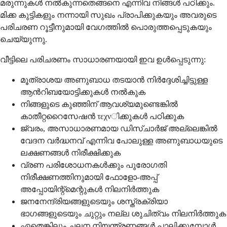
മരുന്നുകള്‍ നല്‍കുന്നതെങ്ങനെ എന്നിവ നിങ്ങള്‍ പഠിക്കും.
മിക്ക കുട്ടികളും നന്നായി സുഖം പ്രാപിക്കുകയും അവരുടെ
പരിചരണ റൂട്ടീനുമായി വേഗത്തില്‍ പൊരുത്തപ്പെടുകയും
ചെയ്യുന്നു.
വീട്ടിലെ പരിചരണം സാധാരണയായി ഇവ ഉൾപ്പെടുന്നു:
മൂത്രാശയ അണുബാധ തടയാൻ നിർദ്ദേശിച്ചിട്ടുള്ള
ആൻറിബയോട്ടിക്കുകൾ നൽകുക
നിങ്ങളുടെ കുഞ്ഞിന് ആവശ്യമുണ്ടെങ്കിൽ
കാതീറ്ററൈസേഷൻ τεχνിക്കുകൾ പഠിക്കുക
ജ്വരം, അസാധാരണമായ ഡിസ്ചാർജ് അല്ലെങ്കിൽ
വേദന വർദ്ധനവ് എന്നിവ പോലുള്ള അണുബാധയുടെ
ലക്ഷണങ്ങൾ നിരീക്ഷിക്കുക
വ്രണ പരിശോധനകൾക്കും പുരോഗതി
നിരീക്ഷണത്തിനുമായി ഫോളോ-അപ്പ്
അപ്പോയിന്റ്മെന്റുകൾ നിലനിർത്തുക
ജനനേന്ദ്രിയങ്ങളുടെയും ശസ്ത്രക്രിയാ
ഭാഗങ്ങളുടെയും ചുറ്റും നല്ല ശുചിത്വം നിലനിർത്തുക
ഏതെങ്കിലും ചലന നിയന്ത്രണങ്ങൾ പാലിക്കുമ്പോൾ