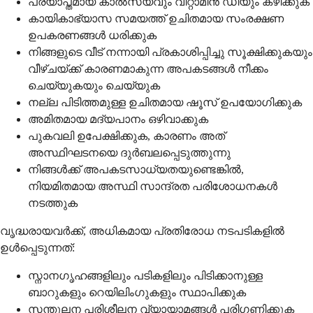
പര്യാപ്തമായ കാൽസ്യവും വിറ്റാമിൻ ഡിയും കഴിക്കുക
കായികാഭ്യാസ സമയത്ത് ഉചിതമായ സംരക്ഷണ
ഉപകരണങ്ങൾ ധരിക്കുക
നിങ്ങളുടെ വീട് നന്നായി പ്രകാശിപ്പിച്ചു സൂക്ഷിക്കുകയും
വീഴ്ചയ്ക്ക് കാരണമാകുന്ന അപകടങ്ങൾ നീക്കം
ചെയ്യുകയും ചെയ്യുക
നല്ല പിടിത്തമുള്ള ഉചിതമായ ഷൂസ് ഉപയോഗിക്കുക
അമിതമായ മദ്യപാനം ഒഴിവാക്കുക
പുകവലി ഉപേക്ഷിക്കുക, കാരണം അത്
അസ്ഥിഘടനയെ ദുർബലപ്പെടുത്തുന്നു
നിങ്ങൾക്ക് അപകടസാധ്യതയുണ്ടെങ്കിൽ,
നിയമിതമായ അസ്ഥി സാന്ദ്രത പരിശോധനകൾ
നടത്തുക
വൃദ്ധരായവർക്ക്, അധികമായ പ്രതിരോധ നടപടികളിൽ
ഉൾപ്പെടുന്നത്:
സ്നാനഗൃഹങ്ങളിലും പടികളിലും പിടിക്കാനുള്ള
ബാറുകളും റെയിലിംഗുകളും സ്ഥാപിക്കുക
സന്തുലന പരിശീലന വ്യായാമങ്ങൾ പരിഗണിക്കുക