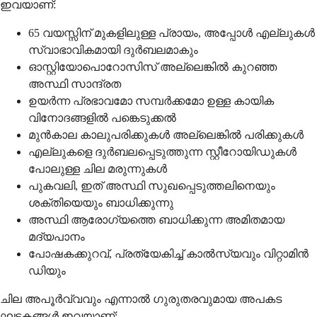
ഇവയാണ്:
65 വയസ്സിന് മുകളിലുള്ള പ്രായം, അപ്പോൾ എല്ലുകൾ
സ്വാഭാവികമായി ദുർബലമാകും
ഓസ്റ്റിയോപൊറോസിസ് അല്ലെങ്കിൽ കുറഞ്ഞ
അസ്ഥി സാന്ദ്രത
ഉയർന്ന പ്രഭാവമോ സമ്പർക്കമോ ഉള്ള കായിക
വിനോദങ്ങളിൽ പങ്കെടുക്കൽ
മുൻകാല കാലുപരിക്കുകൾ അല്ലെങ്കിൽ പരിക്കുകൾ
എല്ലുകളെ ദുർബലപ്പെടുത്തുന്ന സ്റ്റീറോയിഡുകൾ
പോലുള്ള ചില മരുന്നുകൾ
പുകവലി, ഇത് അസ്ഥി സുഖപ്പെടുത്തലിനെയും
ശക്തിയെയും ബാധിക്കുന്നു
അസ്ഥി ആരോഗ്യത്തെ ബാധിക്കുന്ന അമിതമായ
മദ്യപാനം
പോഷകക്കുറവ്, പ്രത്യേകിച്ച് കാൽസ്യവും വിറ്റാമിൻ
ഡിയും
ചില അപൂർവ്വവും എന്നാൽ ഗുരുതരവുമായ അപകട
ഘടകങ്ങൾ ഇവയാണ്: