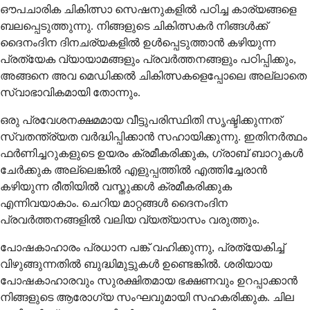
ഔപചാരിക ചികിത്സാ സെഷനുകളിൽ പഠിച്ച കാര്യങ്ങളെ
ബലപ്പെടുത്തുന്നു. നിങ്ങളുടെ ചികിത്സകർ നിങ്ങൾക്ക്
ദൈനംദിന ദിനചര്യകളിൽ ഉൾപ്പെടുത്താൻ കഴിയുന്ന
പ്രത്യേക വ്യായാമങ്ങളും പ്രവർത്തനങ്ങളും പഠിപ്പിക്കും,
അങ്ങനെ അവ മെഡിക്കൽ ചികിത്സകളെപ്പോലെ അല്ലാതെ
സ്വാഭാവികമായി തോന്നും.
ഒരു പ്രവേശനക്ഷമമായ വീട്ടുപരിസ്ഥിതി സൃഷ്ടിക്കുന്നത്
സ്വതന്ത്ര്യത വർദ്ധിപ്പിക്കാൻ സഹായിക്കുന്നു. ഇതിനർത്ഥം
ഫർണിച്ചറുകളുടെ ഉയരം ക്രമീകരിക്കുക, ഗ്രാബ് ബാറുകൾ
ചേർക്കുക അല്ലെങ്കിൽ എളുപ്പത്തിൽ എത്തിച്ചേരാൻ
കഴിയുന്ന രീതിയിൽ വസ്തുക്കൾ ക്രമീകരിക്കുക
എന്നിവയാകാം. ചെറിയ മാറ്റങ്ങൾ ദൈനംദിന
പ്രവർത്തനങ്ങളിൽ വലിയ വ്യത്യാസം വരുത്തും.
പോഷകാഹാരം പ്രധാന പങ്ക് വഹിക്കുന്നു, പ്രത്യേകിച്ച്
വിഴുങ്ങുന്നതിൽ ബുദ്ധിമുട്ടുകൾ ഉണ്ടെങ്കിൽ. ശരിയായ
പോഷകാഹാരവും സുരക്ഷിതമായ ഭക്ഷണവും ഉറപ്പാക്കാൻ
നിങ്ങളുടെ ആരോഗ്യ സംഘവുമായി സഹകരിക്കുക. ചില