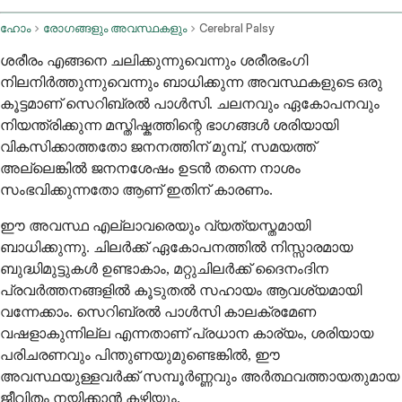
ഹോം
രോഗങ്ങളും അവസ്ഥകളും
Cerebral Palsy
ശരീരം എങ്ങനെ ചലിക്കുന്നുവെന്നും ശരീരഭംഗി
നിലനിർത്തുന്നുവെന്നും ബാധിക്കുന്ന അവസ്ഥകളുടെ ഒരു
കൂട്ടമാണ് സെറിബ്രൽ പാൾസി. ചലനവും ഏകോപനവും
നിയന്ത്രിക്കുന്ന മസ്തിഷ്കത്തിന്റെ ഭാഗങ്ങൾ ശരിയായി
വികസിക്കാത്തതോ ജനനത്തിന് മുമ്പ്, സമയത്ത്
അല്ലെങ്കിൽ ജനനശേഷം ഉടൻ തന്നെ നാശം
സംഭവിക്കുന്നതോ ആണ് ഇതിന് കാരണം.
ഈ അവസ്ഥ എല്ലാവരെയും വ്യത്യസ്തമായി
ബാധിക്കുന്നു. ചിലർക്ക് ഏകോപനത്തിൽ നിസ്സാരമായ
ബുദ്ധിമുട്ടുകൾ ഉണ്ടാകാം, മറ്റുചിലർക്ക് ദൈനംദിന
പ്രവർത്തനങ്ങളിൽ കൂടുതൽ സഹായം ആവശ്യമായി
വന്നേക്കാം. സെറിബ്രൽ പാൾസി കാലക്രമേണ
വഷളാകുന്നില്ല എന്നതാണ് പ്രധാന കാര്യം, ശരിയായ
പരിചരണവും പിന്തുണയുമുണ്ടെങ്കിൽ, ഈ
അവസ്ഥയുള്ളവർക്ക് സമ്പൂർണ്ണവും അർത്ഥവത്തായതുമായ
ജീവിതം നയിക്കാൻ കഴിയും.