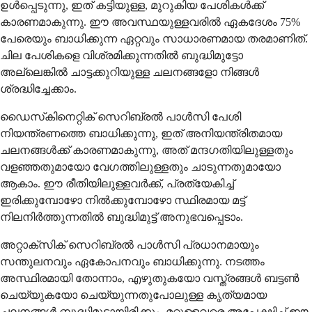
ഉൾപ്പെടുന്നു, ഇത് കട്ടിയുള്ള, മുറുകിയ പേശികൾക്ക്
കാരണമാകുന്നു. ഈ അവസ്ഥയുള്ളവരിൽ ഏകദേശം 75%
പേരെയും ബാധിക്കുന്ന ഏറ്റവും സാധാരണമായ തരമാണിത്.
ചില പേശികളെ വിശ്രമിക്കുന്നതിൽ ബുദ്ധിമുട്ടോ
അല്ലെങ്കിൽ ചാട്ടക്കുറിയുള്ള ചലനങ്ങളോ നിങ്ങൾ
ശ്രദ്ധിച്ചേക്കാം.
ഡൈസ്‌കിനെറ്റിക് സെറിബ്രൽ പാൾസി പേശി
നിയന്ത്രണത്തെ ബാധിക്കുന്നു, ഇത് അനിയന്ത്രിതമായ
ചലനങ്ങൾക്ക് കാരണമാകുന്നു, അത് മന്ദഗതിയിലുള്ളതും
വളഞ്ഞതുമായോ വേഗത്തിലുള്ളതും ചാടുന്നതുമായോ
ആകാം. ഈ രീതിയിലുള്ളവർക്ക്, പ്രത്യേകിച്ച്
ഇരിക്കുമ്പോഴോ നിൽക്കുമ്പോഴോ സ്ഥിരമായ മട്ട്
നിലനിർത്തുന്നതിൽ ബുദ്ധിമുട്ട് അനുഭവപ്പെടാം.
അറ്റാക്‌സിക് സെറിബ്രൽ പാൾസി പ്രധാനമായും
സന്തുലനവും ഏകോപനവും ബാധിക്കുന്നു. നടത്തം
അസ്ഥിരമായി തോന്നാം, എഴുതുകയോ വസ്ത്രങ്ങൾ ബട്ടൺ
ചെയ്യുകയോ ചെയ്യുന്നതുപോലുള്ള കൃത്യമായ
ചലനങ്ങൾ ബുദ്ധിമുട്ടായിരിക്കും. മറ്റുള്ളവരെ അപേക്ഷിച്ച് ഈ