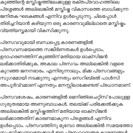
കുഞ്ഞിന്റെ മസ്തിഷ്കത്തിലേക്കുള്ള രക്തപ്രവാഹത്തിലെ
പ്രശ്നങ്ങൾ അല്ലെങ്കിൽ മസ്തിഷ്ക വികാസത്തെ ബാധിക്കുന്ന
ജനിതക ഘടകങ്ങൾ എന്നിവ ഉൾപ്പെടുന്നു. ചിലപ്പോൾ
തിരിച്ചറിയാൻ കഴിയുന്ന ഒരു കാരണവുമില്ലാതെ മസ്തിഷ്കം
വ്യത്യസ്തമായി വികസിക്കുന്നു.
പ്രസവവുമായി ബന്ധപ്പെട്ട കാരണങ്ങളിൽ
പ്രസവസമയത്തെ സങ്കീർണതകൾ ഉൾപ്പെടാം,
ഉദാഹരണത്തിന് കുഞ്ഞിന് മതിയായ ഓക്സിജൻ
ലഭിക്കാതിരിക്കുക, അകാല പ്രസവം അല്ലെങ്കിൽ വളരെ
കുറഞ്ഞ ജനനഭാരം. എന്നിരുന്നാലും, മിക്ക പ്രസവങ്ങളും
സുഗമമായി നടക്കുന്നു എന്നതും സെറിബ്രൽ പാൾസി
അപൂർവ്വമാണ് എന്നതും മനസ്സിലാക്കേണ്ടത് പ്രധാനമാണ്.
പ്രസവശേഷം, കാരണങ്ങളിൽ മെനിഞ്ചൈറ്റിസ് പോലുള്ള
ഗുരുതരമായ അണുബാധകൾ, തലയ്ക്ക് പരിക്കേൽക്കുക
അല്ലെങ്കിൽ മസ്തിഷ്കത്തിന് മതിയായ ഓക്സിജൻ
ലഭിക്കാത്തതിന് കാരണമാകുന്ന പ്രശ്നങ്ങൾ എന്നിവ
ഉൾപ്പെടാം. പ്രസവത്തിനു മുമ്പോ അല്ലെങ്കിൽ സമയത്തോ
സംഭവിക്കുന്നവയേക്കാൾ ഈ പ്രസവാനന്തര കാരണങ്ങൾ