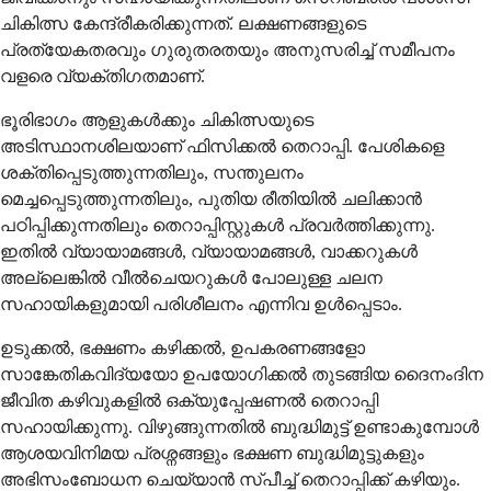
ചികിത്സ കേന്ദ്രീകരിക്കുന്നത്. ലക്ഷണങ്ങളുടെ
പ്രത്യേകതരവും ഗുരുതരതയും അനുസരിച്ച് സമീപനം
വളരെ വ്യക്തിഗതമാണ്.
ഭൂരിഭാഗം ആളുകൾക്കും ചികിത്സയുടെ
അടിസ്ഥാനശിലയാണ് ഫിസിക്കൽ തെറാപ്പി. പേശികളെ
ശക്തിപ്പെടുത്തുന്നതിലും, സന്തുലനം
മെച്ചപ്പെടുത്തുന്നതിലും, പുതിയ രീതിയിൽ ചലിക്കാൻ
പഠിപ്പിക്കുന്നതിലും തെറാപ്പിസ്റ്റുകൾ പ്രവർത്തിക്കുന്നു.
ഇതിൽ വ്യായാമങ്ങൾ, വ്യായാമങ്ങൾ, വാക്കറുകൾ
അല്ലെങ്കിൽ വീൽചെയറുകൾ പോലുള്ള ചലന
സഹായികളുമായി പരിശീലനം എന്നിവ ഉൾപ്പെടാം.
ഉടുക്കൽ, ഭക്ഷണം കഴിക്കൽ, ഉപകരണങ്ങളോ
സാങ്കേതികവിദ്യയോ ഉപയോഗിക്കൽ തുടങ്ങിയ ദൈനംദിന
ജീവിത കഴിവുകളിൽ ഒക്യുപ്പേഷണൽ തെറാപ്പി
സഹായിക്കുന്നു. വിഴുങ്ങുന്നതിൽ ബുദ്ധിമുട്ട് ഉണ്ടാകുമ്പോൾ
ആശയവിനിമയ പ്രശ്നങ്ങളും ഭക്ഷണ ബുദ്ധിമുട്ടുകളും
അഭിസംബോധന ചെയ്യാൻ സ്പീച്ച് തെറാപ്പിക്ക് കഴിയും.