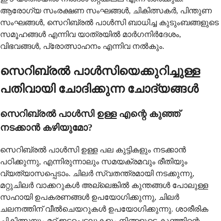
ആരോഗ്യ സംരക്ഷണ സംഘങ്ങൾ, ചികിത്സകർ, പിന്തുണ
സംഘങ്ങൾ, സെറിബ്രൽ പാൾസി ബാധിച്ച കുടുംബങ്ങളുടെ
സമൂഹങ്ങൾ എന്നിവ യാത്രയിൽ മാർഗനിർദേശം,
വിഭവങ്ങൾ, പ്രോത്സാഹനം എന്നിവ നൽകും.
സെറിബ്രൽ പാൾസിയെക്കുറിച്ചുള്ള
പതിവായി ചോദിക്കുന്ന ചോദ്യങ്ങൾ
സെറിബ്രൽ പാൾസി ഉള്ള എന്റെ കുഞ്ഞ്
നടക്കാൻ കഴിയുമോ?
സെറിബ്രൽ പാൾസി ഉള്ള പല കുട്ടികളും നടക്കാൻ
പഠിക്കുന്നു, എന്നിരുന്നാലും സമയക്രമവും രീതിയും
വ്യത്യാസപ്പെടാം. ചിലർ സ്വതന്ത്രമായി നടക്കുന്നു,
മറ്റുചിലർ വാക്കറുകൾ അല്ലെങ്കിൽ കുന്തങ്ങൾ പോലുള്ള
സഹായി ഉപകരണങ്ങൾ ഉപയോഗിക്കുന്നു, ചിലർ
ചലനത്തിന് വീൽചെയറുകൾ ഉപയോഗിക്കുന്നു. ശാരീരിക
ചികിത്സയും മറ്റ് ഇടപെടലുകളും നിങ്ങളുടെ കുഞ്ഞിന്റെ