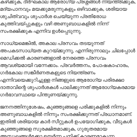
കഴിക്കുക, ദീർഘകാല ആരോഗ്യ പ്രശ്നങ്ങൾ നിയന്ത്രിക്കുക,
മദ്യപാനവും മയക്കുമരുന്നുകളും ഒഴിവാക്കുക, ശരിയായ
ശുചിത്വവും ശുപാർശ ചെയ്യുന്ന പ്രതിരോധ
കുത്തിവയ്പ്പുകളും വഴി അണുബാധകളിൽ നിന്ന്
സംരക്ഷിക്കുക എന്നിവ ഉൾപ്പെടുന്നു.
സാധ്യമെങ്കിൽ, അകാല പ്രസവം തടയുന്നത്
അപകടസാധ്യത കുറയ്ക്കുന്നു, എന്നിരുന്നാലും ചിലപ്പോൾ
മെഡിക്കൽ കാരണങ്ങളാൽ നേരത്തെ പ്രസവം
ആവശ്യമായി വന്നേക്കാം. പ്രവർത്തനം, പോഷകാഹാരം,
ഗർഭകാല സങ്കീർണതകളുടെ നിയന്ത്രണം
എന്നിവയെക്കുറിച്ചുള്ള നിങ്ങളുടെ ആരോഗ്യ പരിരക്ഷാ
ദാതാവിന്റെ ശുപാർശകൾ പാലിക്കുന്നത് ആരോഗ്യകരമായ
ഗർഭാവസ്ഥയെ പിന്തുണയ്ക്കുന്നു.
ജനനത്തിനുശേഷം, കുഞ്ഞുങ്ങളെ പരിക്കുകളിൽ നിന്നും
അണുബാധകളിൽ നിന്നും സംരക്ഷിക്കുന്നത് പ്രധാനമാണ്.
ഇതിൽ ശരിയായ കാർ സീറ്റുകൾ ഉപയോഗിക്കുക, വീടുകൾ
കുഞ്ഞുങ്ങളെ സുരക്ഷിതമാക്കുക, ഗുരുതരമായ
അസുഖങ്ങൾക്കോ ഉയർന്ന പനിക്ക് കാരണമാകുന്ന