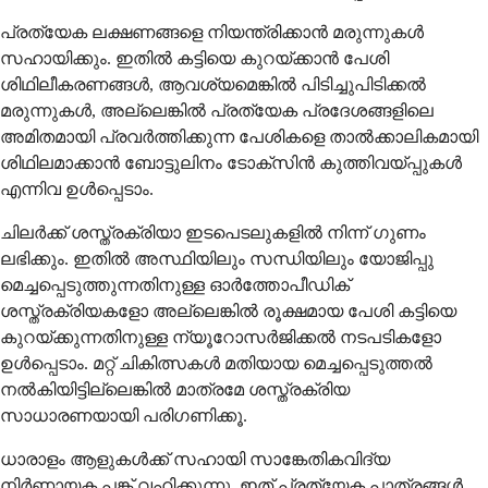
പ്രത്യേക ലക്ഷണങ്ങളെ നിയന്ത്രിക്കാൻ മരുന്നുകൾ
സഹായിക്കും. ഇതിൽ കട്ടിയെ കുറയ്ക്കാൻ പേശി
ശിഥിലീകരണങ്ങൾ, ആവശ്യമെങ്കിൽ പിടിച്ചുപിടിക്കൽ
മരുന്നുകൾ, അല്ലെങ്കിൽ പ്രത്യേക പ്രദേശങ്ങളിലെ
അമിതമായി പ്രവർത്തിക്കുന്ന പേശികളെ താൽക്കാലികമായി
ശിഥിലമാക്കാൻ ബോട്ടുലിനം ടോക്സിൻ കുത്തിവയ്പ്പുകൾ
എന്നിവ ഉൾപ്പെടാം.
ചിലർക്ക് ശസ്ത്രക്രിയാ ഇടപെടലുകളിൽ നിന്ന് ഗുണം
ലഭിക്കും. ഇതിൽ അസ്ഥിയിലും സന്ധിയിലും യോജിപ്പു
മെച്ചപ്പെടുത്തുന്നതിനുള്ള ഓർത്തോപീഡിക്
ശസ്ത്രക്രിയകളോ അല്ലെങ്കിൽ രൂക്ഷമായ പേശി കട്ടിയെ
കുറയ്ക്കുന്നതിനുള്ള ന്യൂറോസർജിക്കൽ നടപടികളോ
ഉൾപ്പെടാം. മറ്റ് ചികിത്സകൾ മതിയായ മെച്ചപ്പെടുത്തൽ
നൽകിയിട്ടില്ലെങ്കിൽ മാത്രമേ ശസ്ത്രക്രിയ
സാധാരണയായി പരിഗണിക്കൂ.
ധാരാളം ആളുകൾക്ക് സഹായി സാങ്കേതികവിദ്യ
നിർണായക പങ്ക് വഹിക്കുന്നു. ഇത് പ്രത്യേക പാത്രങ്ങൾ