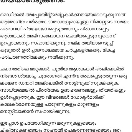
തയ്യാറെടുക്കണം?
മെഡിക്കൽ അപ്പോയിന്റ്മെന്റുകൾക്ക് തയ്യാറെടുക്കുന്നത്
ആരോഗ്യ പരിരക്ഷാ ദാതാക്കളുമായുള്ള നിങ്ങളുടെ സമയം
പരമാവധി പ്രയോജനപ്പെടുത്താനും പ്രധാനപ്പെട്ട
ആശങ്കകൾ അഭിസംബോധന ചെയ്യപ്പെടുന്നുവെന്ന്
ഉറപ്പാക്കാനും സഹായിക്കുന്നു. നല്ല തയ്യാറെടുപ്പ്
കൂടുതൽ ഉൽപ്പാദനക്ഷമമായ ചർച്ചകളിലേക്കും മികച്ച
പരിചരണത്തിലേക്കും നയിക്കുന്നു.
ചലനത്തിലെ മാറ്റങ്ങൾ, പുതിയ ആശങ്കകൾ അല്ലെങ്കിൽ
നിങ്ങൾ ശ്രദ്ധിച്ച പുരോഗതി എന്നിവ രേഖപ്പെടുത്തുന്ന ഒരു
ലക്ഷണ ഡയറി അല്ലെങ്കിൽ നോട്ട്ബുക്ക് സൂക്ഷിക്കുക.
സാധ്യമെങ്കിൽ പ്രത്യേക ഉദാഹരണങ്ങളും തീയതികളും
ഉൾപ്പെടുത്തുക. ഈ വിവരങ്ങൾ ഡോക്ടർമാർക്ക്
കാലക്രമേണയുള്ള പാറ്റേണുകളും മാറ്റങ്ങളും
മനസ്സിലാക്കാൻ സഹായിക്കുന്നു.
ഇപ്പോൾ ഉപയോഗിക്കുന്ന മരുന്നുകളുടെയും
ചികിത്സകളുടെയും സഹായി ഉപകരണങ്ങളുടെയും ഒരു