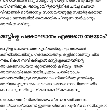
സഹായിക്കാൻ ഒരു സപ്പോർട്ട് പേഴ്സൺ കൊണ്ടുവരുന്നത്
പരിഗണിക്കുക. അപ്പോയിന്റ്മെന്റിനിടെ ചർച്ച ചെയ്ത
വിവരങ്ങൾ ഓർക്കാനും സാധ്യതയുള്ള സമ്മർദ്ദകരമായ
സംഭാഷണങ്ങളിൽ വൈകാരിക പിന്തുണ നൽകാനും
അവർക്ക് കഴിയും.
മസ്തിഷ്ക പക്ഷാഘാതം എങ്ങനെ തടയാം?
മസ്തിഷ്ക പക്ഷാഘാതം എല്ലായ്പ്പോഴും തടയാൻ
കഴിയില്ലെങ്കിലും, ഗർഭകാലത്തും കുട്ടിക്കാലത്തും ചില
നടപടികൾ സ്വീകരിച്ചാൽ മസ്തിഷ്കക്ഷതത്തിന്റെ
അപകടസാധ്യത കുറയ്ക്കാൻ കഴിയും, അത്
അവസ്ഥയിലേക്ക് നയിച്ചേക്കാം. പ്രതിരോധം
മൊത്തത്തിലുള്ള ആരോഗ്യം നിലനിർത്തുന്നതിലും
അറിയപ്പെടുന്ന അപകട ഘടകങ്ങളെ സാധ്യമായത്ര
ഒഴിവാക്കുന്നതിലും ശ്രദ്ധ കേന്ദ്രീകരിക്കുന്നു.
ഗർഭകാലത്ത്, നിയമിതമായ പ്രസവ പരിചരണം
അത്യാവശ്യമാണ്. ഇതിൽ പ്രസവ പൂർവ്വ വിറ്റാമിനുകൾ