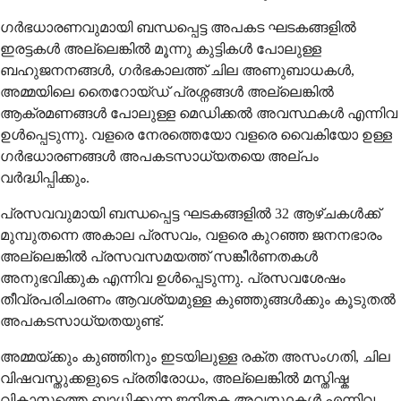
ഗർഭധാരണവുമായി ബന്ധപ്പെട്ട അപകട ഘടകങ്ങളിൽ
ഇരട്ടകൾ അല്ലെങ്കിൽ മൂന്നു കുട്ടികൾ പോലുള്ള
ബഹുജനനങ്ങൾ, ഗർഭകാലത്ത് ചില അണുബാധകൾ,
അമ്മയിലെ തൈറോയ്ഡ് പ്രശ്നങ്ങൾ അല്ലെങ്കിൽ
ആക്രമണങ്ങൾ പോലുള്ള മെഡിക്കൽ അവസ്ഥകൾ എന്നിവ
ഉൾപ്പെടുന്നു. വളരെ നേരത്തെയോ വളരെ വൈകിയോ ഉള്ള
ഗർഭധാരണങ്ങൾ അപകടസാധ്യതയെ അല്പം
വർദ്ധിപ്പിക്കും.
പ്രസവവുമായി ബന്ധപ്പെട്ട ഘടകങ്ങളിൽ 32 ആഴ്ചകൾക്ക്
മുമ്പുതന്നെ അകാല പ്രസവം, വളരെ കുറഞ്ഞ ജനനഭാരം
അല്ലെങ്കിൽ പ്രസവസമയത്ത് സങ്കീർണതകൾ
അനുഭവിക്കുക എന്നിവ ഉൾപ്പെടുന്നു. പ്രസവശേഷം
തീവ്രപരിചരണം ആവശ്യമുള്ള കുഞ്ഞുങ്ങൾക്കും കൂടുതൽ
അപകടസാധ്യതയുണ്ട്.
അമ്മയ്ക്കും കുഞ്ഞിനും ഇടയിലുള്ള രക്ത അസംഗതി, ചില
വിഷവസ്തുക്കളുടെ പ്രതിരോധം, അല്ലെങ്കിൽ മസ്തിഷ്ക
വികാസത്തെ ബാധിക്കുന്ന ജനിതക അവസ്ഥകൾ എന്നിവ