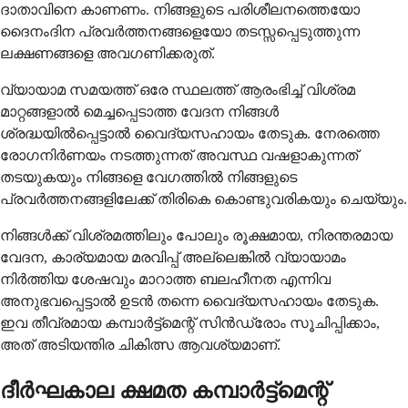
ദാതാവിനെ കാണണം. നിങ്ങളുടെ പരിശീലനത്തെയോ
ദൈനംദിന പ്രവർത്തനങ്ങളെയോ തടസ്സപ്പെടുത്തുന്ന
ലക്ഷണങ്ങളെ അവഗണിക്കരുത്.
വ്യായാമ സമയത്ത് ഒരേ സ്ഥലത്ത് ആരംഭിച്ച് വിശ്രമ
മാറ്റങ്ങളാൽ മെച്ചപ്പെടാത്ത വേദന നിങ്ങൾ
ശ്രദ്ധയിൽപ്പെട്ടാൽ വൈദ്യസഹായം തേടുക. നേരത്തെ
രോഗനിർണയം നടത്തുന്നത് അവസ്ഥ വഷളാകുന്നത്
തടയുകയും നിങ്ങളെ വേഗത്തിൽ നിങ്ങളുടെ
പ്രവർത്തനങ്ങളിലേക്ക് തിരികെ കൊണ്ടുവരികയും ചെയ്യും.
നിങ്ങൾക്ക് വിശ്രമത്തിലും പോലും രൂക്ഷമായ, നിരന്തരമായ
വേദന, കാര്യമായ മരവിപ്പ് അല്ലെങ്കിൽ വ്യായാമം
നിർത്തിയ ശേഷവും മാറാത്ത ബലഹീനത എന്നിവ
അനുഭവപ്പെട്ടാൽ ഉടൻ തന്നെ വൈദ്യസഹായം തേടുക.
ഇവ തീവ്രമായ കമ്പാർട്ട്മെന്റ് സിൻഡ്രോം സൂചിപ്പിക്കാം,
അത് അടിയന്തിര ചികിത്സ ആവശ്യമാണ്.
ദീർഘകാല ക്ഷമത കമ്പാർട്ട്മെന്റ്