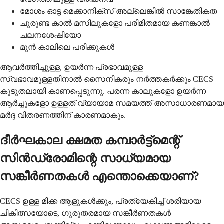
മോശം ഓട്ട മെക്കാനിക്സ് അല്ലെങ്കിൽ സാങ്കേതികത
ചുരുണ്ട കാൽ മസിലുകളോ പരിമിതമായ കണങ്കാൽ
ചലനശേഷിയോ
മുൻ കാലിലെ പരിക്കുകൾ
ആവർത്തിച്ചുള്ള, ഉയർന്ന പ്രഭാവമുള്ള
സ്വഭാവമുള്ളതിനാൽ സൈനികരും നർത്തകർക്കും CECS
കൂടുതലായി കാണപ്പെടുന്നു. പരന്ന കാലുകളോ ഉയർന്ന
ആർച്ചുകളോ ഉള്ളത് വ്യായാമ സമയത്ത് അസാധാരണമായ
മർദ്ദ വിതരണത്തിന് കാരണമാകും.
ദീർഘകാല ക്ഷമത കമ്പാർട്ട്മെന്റ്
സിൻഡ്രോമിന്റെ സാധ്യമായ
സങ്കീർണതകൾ എന്തൊക്കെയാണ്?
CECS ഉള്ള മിക്ക ആളുകൾക്കും, പ്രത്യേകിച്ച് ശരിയായ
ചികിത്സയോടെ, ഗുരുതരമായ സങ്കീർണതകൾ