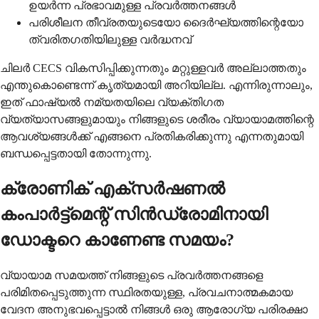
ഉയർന്ന പ്രഭാവമുള്ള പ്രവർത്തനങ്ങൾ
പരിശീലന തീവ്രതയുടെയോ ദൈർഘ്യത്തിന്റെയോ
ത്വരിതഗതിയിലുള്ള വർദ്ധനവ്
ചിലർ CECS വികസിപ്പിക്കുന്നതും മറ്റുള്ളവർ അല്ലാത്തതും
എന്തുകൊണ്ടെന്ന് കൃത്യമായി അറിയില്ല. എന്നിരുന്നാലും,
ഇത് ഫാഷ്യൽ നമ്യതയിലെ വ്യക്തിഗത
വ്യത്യാസങ്ങളുമായും നിങ്ങളുടെ ശരീരം വ്യായാമത്തിന്റെ
ആവശ്യങ്ങൾക്ക് എങ്ങനെ പ്രതികരിക്കുന്നു എന്നതുമായി
ബന്ധപ്പെട്ടതായി തോന്നുന്നു.
ക്രോണിക് എക്സർഷണൽ
കംപാർട്ട്മെന്റ് സിൻഡ്രോമിനായി
ഡോക്ടറെ കാണേണ്ട സമയം?
വ്യായാമ സമയത്ത് നിങ്ങളുടെ പ്രവർത്തനങ്ങളെ
പരിമിതപ്പെടുത്തുന്ന സ്ഥിരതയുള്ള, പ്രവചനാത്മകമായ
വേദന അനുഭവപ്പെട്ടാൽ നിങ്ങൾ ഒരു ആരോഗ്യ പരിരക്ഷാ