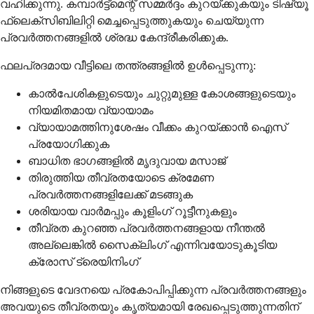
വഹിക്കുന്നു. കമ്പാർട്ട്മെന്റ് സമ്മർദ്ദം കുറയ്ക്കുകയും ടിഷ്യൂ
ഫ്ലെക്സിബിലിറ്റി മെച്ചപ്പെടുത്തുകയും ചെയ്യുന്ന
പ്രവർത്തനങ്ങളിൽ ശ്രദ്ധ കേന്ദ്രീകരിക്കുക.
ഫലപ്രദമായ വീട്ടിലെ തന്ത്രങ്ങളിൽ ഉൾപ്പെടുന്നു:
കാൽപേശികളുടെയും ചുറ്റുമുള്ള കോശങ്ങളുടെയും
നിയമിതമായ വ്യായാമം
വ്യായാമത്തിനുശേഷം വീക്കം കുറയ്ക്കാൻ ഐസ്
പ്രയോഗിക്കുക
ബാധിത ഭാഗങ്ങളിൽ മൃദുവായ മസാജ്
തിരുത്തിയ തീവ്രതയോടെ ക്രമേണ
പ്രവർത്തനങ്ങളിലേക്ക് മടങ്ങുക
ശരിയായ വാർമപ്പും കൂളിംഗ് റൂട്ടീനുകളും
തീവ്രത കുറഞ്ഞ പ്രവർത്തനങ്ങളായ നീന്തൽ
അല്ലെങ്കിൽ സൈക്ലിംഗ് എന്നിവയോടുകൂടിയ
ക്രോസ് ട്രെയിനിംഗ്
നിങ്ങളുടെ വേദനയെ പ്രകോപിപ്പിക്കുന്ന പ്രവർത്തനങ്ങളും
അവയുടെ തീവ്രതയും കൃത്യമായി രേഖപ്പെടുത്തുന്നതിന്