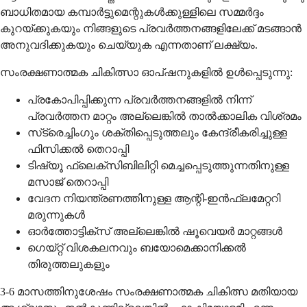
ബാധിതമായ കമ്പാർട്ടുമെന്റുകൾക്കുള്ളിലെ സമ്മർദ്ദം
കുറയ്ക്കുകയും നിങ്ങളുടെ പ്രവർത്തനങ്ങളിലേക്ക് മടങ്ങാൻ
അനുവദിക്കുകയും ചെയ്യുക എന്നതാണ് ലക്ഷ്യം.
സംരക്ഷണാത്മക ചികിത്സാ ഓപ്ഷനുകളിൽ ഉൾപ്പെടുന്നു:
പ്രകോപിപ്പിക്കുന്ന പ്രവർത്തനങ്ങളിൽ നിന്ന്
പ്രവർത്തന മാറ്റം അല്ലെങ്കിൽ താൽക്കാലിക വിശ്രമം
സ്‌ട്രെച്ചിംഗും ശക്തിപ്പെടുത്തലും കേന്ദ്രീകരിച്ചുള്ള
ഫിസിക്കൽ തെറാപ്പി
ടിഷ്യൂ ഫ്ലെക്സിബിലിറ്റി മെച്ചപ്പെടുത്തുന്നതിനുള്ള
മസാജ് തെറാപ്പി
വേദന നിയന്ത്രണത്തിനുള്ള ആന്റി-ഇൻഫ്ലമേറ്ററി
മരുന്നുകൾ
ഓർത്തോട്ടിക്സ് അല്ലെങ്കിൽ ഷൂവെയർ മാറ്റങ്ങൾ
ഗെയ്റ്റ് വിശകലനവും ബയോമെക്കാനിക്കൽ
തിരുത്തലുകളും
3-6 മാസത്തിനുശേഷം സംരക്ഷണാത്മക ചികിത്സ മതിയായ