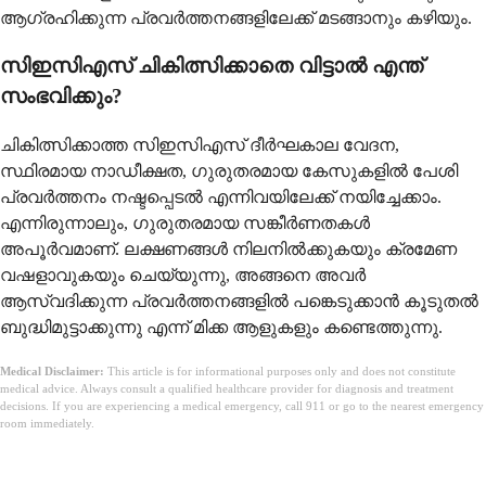
ആഗ്രഹിക്കുന്ന പ്രവർത്തനങ്ങളിലേക്ക് മടങ്ങാനും കഴിയും.
സിഇസിഎസ് ചികിത്സിക്കാതെ വിട്ടാൽ എന്ത്
സംഭവിക്കും?
ചികിത്സിക്കാത്ത സിഇസിഎസ് ദീർഘകാല വേദന,
സ്ഥിരമായ നാഡീക്ഷത, ഗുരുതരമായ കേസുകളിൽ പേശി
പ്രവർത്തനം നഷ്ടപ്പെടൽ എന്നിവയിലേക്ക് നയിച്ചേക്കാം.
എന്നിരുന്നാലും, ഗുരുതരമായ സങ്കീർണതകൾ
അപൂർവമാണ്. ലക്ഷണങ്ങൾ നിലനിൽക്കുകയും ക്രമേണ
വഷളാവുകയും ചെയ്യുന്നു, അങ്ങനെ അവർ
ആസ്വദിക്കുന്ന പ്രവർത്തനങ്ങളിൽ പങ്കെടുക്കാൻ കൂടുതൽ
ബുദ്ധിമുട്ടാക്കുന്നു എന്ന് മിക്ക ആളുകളും കണ്ടെത്തുന്നു.
Medical Disclaimer:
This article is for informational purposes only and does not constitute
medical advice. Always consult a qualified healthcare provider for diagnosis and treatment
decisions. If you are experiencing a medical emergency, call 911 or go to the nearest emergency
room immediately.