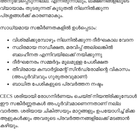
അനുഭവപ്പെടുന്നില്ല. എന്നിരുന്നാലും, ലക്ഷണങ്ങളിലൂടെ
വ്യായാമം തുടരുന്നത് കൂടുതൽ നിലനിൽക്കുന്ന
പ്രശ്നങ്ങൾക്ക് കാരണമാകും.
സാധ്യമായ സങ്കീർണതകളിൽ ഉൾപ്പെടാം:
വിശ്രമിക്കുമ്പോഴും നിലനിൽക്കുന്ന ദീർഘകാല വേദന
സ്ഥിരമായ നാഡീക്ഷത, മരവിപ്പ് അല്ലെങ്കിൽ
ബലഹീനത എന്നിവയിലേക്ക് നയിക്കുന്നു
ദീർഘനേരം സമ്മർദ്ദം മൂലമുള്ള പേശീക്ഷത
തീവ്രമായ കമ്പാർട്ട്മെന്റ് സിൻഡ്രോമിന്റെ വികാസം
(അപൂർവ്വവും ഗുരുതരവുമാണ്)
ബാധിത പേശികളുടെ പ്രവർത്തന നഷ്ടം
CECS ശരിയായി രോഗനിർണയം ചെയ്ത് നിയന്ത്രിക്കുമ്പോൾ
ഈ സങ്കീർണ്ണതകൾ അപൂർവ്വമാണെന്നതാണ് നല്ല
വാർത്ത. ശരിയായ ചികിത്സയും മാറ്റങ്ങളും ഉപയോഗിച്ച് മിക്ക
ആളുകൾക്കും അവരുടെ പ്രവർത്തനങ്ങളിലേക്ക് മടങ്ങാൻ
കഴിയും.