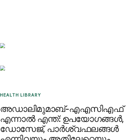
Benchmarks
Stories
FAQ
Sign up / Log in
HEALTH LIBRARY
അഡാലിമുമാബ്-എഎസിഎഫ്
എന്നാൽ എന്ത്: ഉപയോഗങ്ങൾ,
ഡോസേജ്, പാർശ്വഫലങ്ങൾ
എന്നിവയും അതിലേറെയും