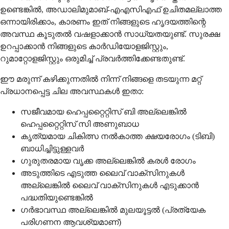
ഉണ്ടെങ്കിൽ, അഡാലിമുമാബ്-എഎസിഎഫ് ഉചിതമല്ലാത്ത
ഒന്നായിരിക്കാം, കാരണം ഇത് നിങ്ങളുടെ ഹൃദയത്തിന്റെ
അവസ്ഥ കൂടുതൽ വഷളാക്കാൻ സാധ്യതയുണ്ട്. സുരക്ഷ
ഉറപ്പാക്കാൻ നിങ്ങളുടെ കാർഡിയോളജിസ്റ്റും,
റുമാറ്റോളജിസ്റ്റും ഒരുമിച്ച് പ്രവർത്തിക്കേണ്ടതുണ്ട്.
ഈ മരുന്ന് കഴിക്കുന്നതിൽ നിന്ന് നിങ്ങളെ തടയുന്ന മറ്റ്
പ്രധാനപ്പെട്ട ചില അവസ്ഥകൾ ഇതാ:
സജീവമായ ഹെപ്പറ്റൈറ്റിസ് ബി അല്ലെങ്കിൽ
ഹെപ്പറ്റൈറ്റിസ് സി അണുബാധ
കൃത്യമായ ചികിത്സ നൽകാത്ത ക്ഷയരോഗം (ടിബി)
ബാധിച്ചിട്ടുള്ളവർ
ഗുരുതരമായ വൃക്ക അല്ലെങ്കിൽ കരൾ രോഗം
അടുത്തിടെ എടുത്ത ലൈവ് വാക്സിനുകൾ
അല്ലെങ്കിൽ ലൈവ് വാക്സിനുകൾ എടുക്കാൻ
പദ്ധതിയുണ്ടെങ്കിൽ
ഗർഭാവസ്ഥ അല്ലെങ്കിൽ മുലയൂട്ടൽ (പ്രത്യേക
പരിഗണന ആവശ്യമാണ്)