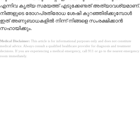
എന്നിവ കൃത്യ സമയത്ത് എടുക്കേണ്ടത് അത്യാവശ്യമാണ്.
നിങ്ങളുടെ രോഗപ്രതിരോധ ശേഷി കുറഞ്ഞിരിക്കുമ്പോൾ
ഇത് അണുബാധകളിൽ നിന്ന് നിങ്ങളെ സംരക്ഷിക്കാൻ
സഹായിക്കും.
Medical Disclaimer:
This article is for informational purposes only and does not constitute
medical advice. Always consult a qualified healthcare provider for diagnosis and treatment
decisions. If you are experiencing a medical emergency, call 911 or go to the nearest emergency
room immediately.