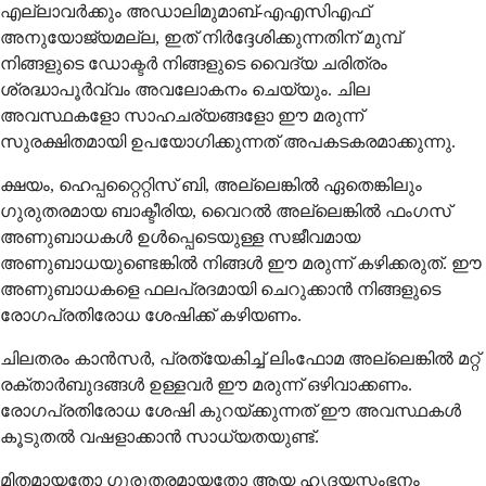
എല്ലാവർക്കും അഡാലിമുമാബ്-എഎസിഎഫ്
അനുയോജ്യമല്ല, ഇത് നിർദ്ദേശിക്കുന്നതിന് മുമ്പ്
നിങ്ങളുടെ ഡോക്ടർ നിങ്ങളുടെ വൈദ്യ ചരിത്രം
ശ്രദ്ധാപൂർവ്വം അവലോകനം ചെയ്യും. ചില
അവസ്ഥകളോ സാഹചര്യങ്ങളോ ഈ മരുന്ന്
സുരക്ഷിതമായി ഉപയോഗിക്കുന്നത് അപകടകരമാക്കുന്നു.
ക്ഷയം, ഹെപ്പറ്റൈറ്റിസ് ബി, അല്ലെങ്കിൽ ഏതെങ്കിലും
ഗുരുതരമായ ബാക്ടീരിയ, വൈറൽ അല്ലെങ്കിൽ ഫംഗസ്
അണുബാധകൾ ഉൾപ്പെടെയുള്ള സജീവമായ
അണുബാധയുണ്ടെങ്കിൽ നിങ്ങൾ ഈ മരുന്ന് കഴിക്കരുത്. ഈ
അണുബാധകളെ ഫലപ്രദമായി ചെറുക്കാൻ നിങ്ങളുടെ
രോഗപ്രതിരോധ ശേഷിക്ക് കഴിയണം.
ചിലതരം കാൻസർ, പ്രത്യേകിച്ച് ലിംഫോമ അല്ലെങ്കിൽ മറ്റ്
രക്താർബുദങ്ങൾ ഉള്ളവർ ഈ മരുന്ന് ഒഴിവാക്കണം.
രോഗപ്രതിരോധ ശേഷി കുറയ്ക്കുന്നത് ഈ അവസ്ഥകൾ
കൂടുതൽ വഷളാക്കാൻ സാധ്യതയുണ്ട്.
മിതമായതോ ഗുരുതരമായതോ ആയ ഹൃദയസ്തംഭനം