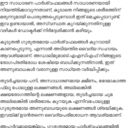
ഈ സാധാരണ പാർശ്വഫലങ്ങൾ സാധാരണയായി
നിയന്ത്രിക്കാവുന്നതാണ്, കൂടാതെ നിങ്ങളുടെ ശരീരത്തിന്
മരുന്നുമായി പൊരുത്തപ്പെടുമ്പോൾ ഇത് മെച്ചപ്പെടാറുണ്ട്.
ഇവ ഉണ്ടായാൽ, അസ്വസ്ഥത കുറയ്ക്കുന്നതിനുള്ള
വഴികൾ ഡോക്ടർക്ക് നിർദ്ദേശിക്കാൻ കഴിയും.
കൂടുതൽ ഗുരുതരമായ പാർശ്വഫലങ്ങൾ കുറവായി
കാണപ്പെടുന്നു, എന്നാൽ അടിയന്തിര വൈദ്യ സഹായം
ആവശ്യമാണ്. അഡാലിമുമാബ്-എഎസിഎഫ് നിങ്ങളുടെ
രോഗപ്രതിരോധ ശേഷിയെ ബാധിക്കുന്നതിനാൽ, ഇത്
അണുബാധകൾ വരാനുള്ള സാധ്യത വർദ്ധിപ്പിക്കും.
തുടർച്ചയായ പനി, അസാധാരണമായ ക്ഷീണം, ഭേദമാകാത്ത
ഫ്ലൂ പോലുള്ള ലക്ഷണങ്ങൾ, അല്ലെങ്കിൽ
ക്ഷയരോഗത്തിന്റെ ലക്ഷണങ്ങളായ, തുടർച്ചയായ ചുമ
അല്ലെങ്കിൽ ശരീരഭാരം കുറയുക എന്നിവപോലുള്ള
ഗുരുതരമായ അണുബാധയുടെ ലക്ഷണങ്ങൾ ശ്രദ്ധിക്കുക.
ഇവയ്ക്ക് ഉടൻതന്നെ വൈദ്യപരിശോധന ആവശ്യമാണ്.
അപൂർവമായെങ്കിലും, ഗുരുതരമായ പാർശ്വഫലങ്ങളിൽ