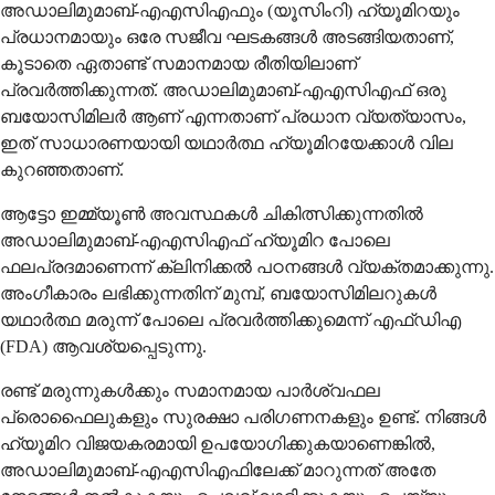
അഡാലിമുമാബ്-എഎസിഎഫും (യൂസിംറി) ഹ്യൂമിറയും
പ്രധാനമായും ഒരേ സജീവ ഘടകങ്ങൾ അടങ്ങിയതാണ്,
കൂടാതെ ഏതാണ്ട് സമാനമായ രീതിയിലാണ്
പ്രവർത്തിക്കുന്നത്. അഡാലിമുമാബ്-എഎസിഎഫ് ഒരു
ബയോസിമിലർ ആണ് എന്നതാണ് പ്രധാന വ്യത്യാസം,
ഇത് സാധാരണയായി യഥാർത്ഥ ഹ്യൂമിറയേക്കാൾ വില
കുറഞ്ഞതാണ്.
ആട്ടോ ഇമ്മ്യൂൺ അവസ്ഥകൾ ചികിത്സിക്കുന്നതിൽ
അഡാലിമുമാബ്-എഎസിഎഫ് ഹ്യൂമിറ പോലെ
ഫലപ്രദമാണെന്ന് ക്ലിനിക്കൽ പഠനങ്ങൾ വ്യക്തമാക്കുന്നു.
അംഗീകാരം ലഭിക്കുന്നതിന് മുമ്പ്, ബയോസിമിലറുകൾ
യഥാർത്ഥ മരുന്ന് പോലെ പ്രവർത്തിക്കുമെന്ന് എഫ്ഡിഎ
(FDA) ആവശ്യപ്പെടുന്നു.
രണ്ട് മരുന്നുകൾക്കും സമാനമായ പാർശ്വഫല
പ്രൊഫൈലുകളും സുരക്ഷാ പരിഗണനകളും ഉണ്ട്. നിങ്ങൾ
ഹ്യൂമിറ വിജയകരമായി ഉപയോഗിക്കുകയാണെങ്കിൽ,
അഡാലിമുമാബ്-എഎസിഎഫിലേക്ക് മാറുന്നത് അതേ