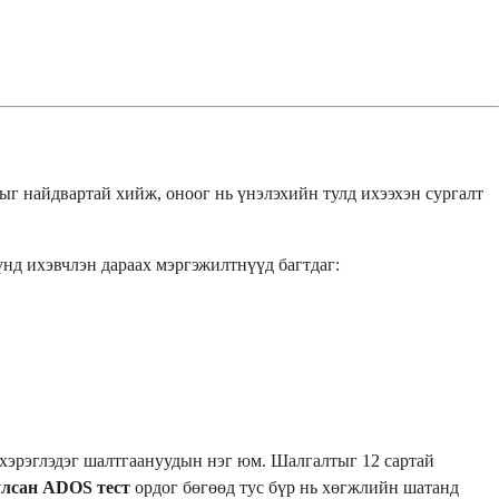
ыг найдвартай хийж, оноог нь үнэлэхийн тулд ихээхэн сургалт
нд ихэвчлэн дараах мэргэжилтнүүд багтдаг:
 хэрэглэдэг шалтгаануудын нэг юм. Шалгалтыг 12 сартай
улсан ADOS тест
ордог бөгөөд тус бүр нь хөгжлийн шатанд