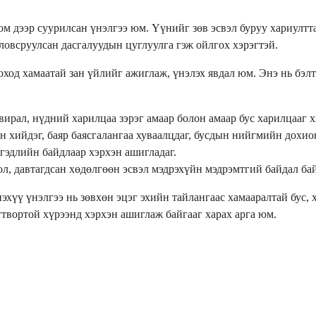
оом дээр суурилсан үнэлгээ юм. Үүнийг зөв эсвэл буруу хариулт
ловсруулсан дасгалуудын цуглуулга гэж ойлгох хэрэгтэй.
ход хамаатай зан үйлийг ажиглаж, үнэлэх явдал юм. Энэ нь бэ
ирал, нүдний харилцаа зэрэг амаар болон амаар бус харилцааг х
 хийдэг, баяр баясгалангаа хуваалцдаг, бусдын нийгмийн дохион
гэдлийн байдлаар хэрхэн ашигладаг.
л, давтагдсан хөдөлгөөн эсвэл мэдрэхүйн мэдрэмтгий байдал бай
хүү үнэлгээ нь зөвхөн эцэг эхийн тайлангаас хамааралтай бус, 
вортой хүрээнд хэрхэн ашиглаж байгааг харах арга юм.