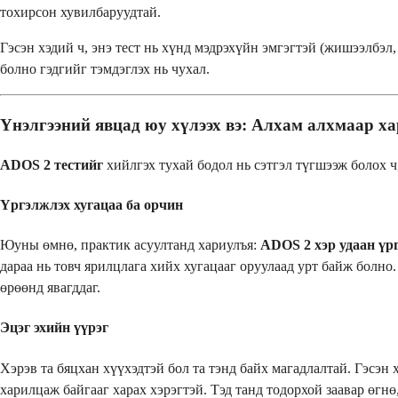
тохирсон хувилбаруудтай.
Гэсэн хэдий ч, энэ тест нь хүнд мэдрэхүйн эмгэгтэй (жишээлбэл
болно гэдгийг тэмдэглэх нь чухал.
Үнэлгээний явцад юу хүлээх вэ: Алхам алхмаар х
ADOS 2 тестийг
хийлгэх тухай бодол нь сэтгэл түгшээж болох ч
Үргэлжлэх хугацаа ба орчин
Юуны өмнө, практик асуултанд хариулъя:
ADOS 2 хэр удаан үр
дараа нь товч ярилцлага хийх хугацааг оруулаад урт байж болно
өрөөнд явагддаг.
Эцэг эхийн үүрэг
Хэрэв та бяцхан хүүхэдтэй бол та тэнд байх магадлалтай. Гэсэн
харилцаж байгааг харах хэрэгтэй. Тэд танд тодорхой заавар өгнө