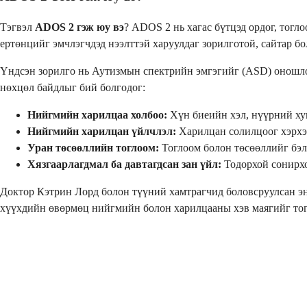
Тэгвэл
ADOS 2 гэж юу вэ
? ADOS 2 нь хагас бүтцэд ордог, тогл
ертөнцийг эмчлэгчдэд нээлттэй харуулдаг зорилготой, сайтар бо
Үндсэн зорилго нь Аутизмын спектрийн эмгэгийг (ASD) оношло
нөхцөл байдлыг бий болгодог:
Нийгмийн харилцаа холбоо:
Хүн биеийн хэл, нүүрний хув
Нийгмийн харилцан үйлчлэл:
Харилцан солилцоог хэрхэн
Уран төсөөллийн тоглоом:
Тоглоом болон төсөөллийг бэл
Хязгаарлагдмал ба давтагдсан зан үйл:
Тодорхой сонирхо
Доктор Кэтрин Лорд болон түүний хамтрагчид боловсруулсан энэ
хүүхдийн өвөрмөц нийгмийн болон харилцааны хэв маягийг тогт