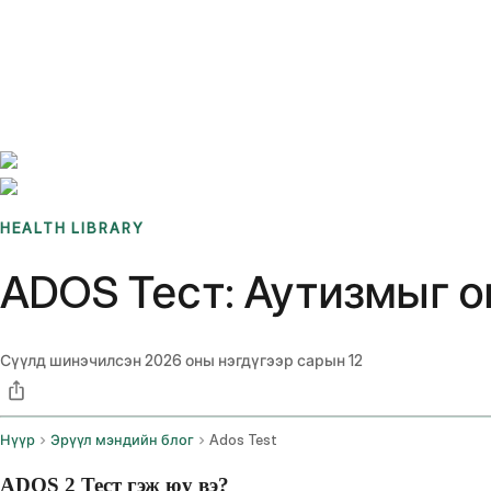
Benchmarks
Stories
FAQ
Sign up / Log in
HEALTH LIBRARY
ADOS Тест: Аутизмыг о
Сүүлд шинэчилсэн
2026 оны нэгдүгээр сарын 12
Нүүр
Эрүүл мэндийн блог
Ados Test
ADOS 2 Тест гэж юу вэ?