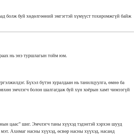
 саад болж буй хөдөлгөөний эмгэгтэй хүмүүст тохиромжгүй байж
араах нь энэ туршлагын тойм юм.
ргэлжилдэг. Бүхэл бүтэн хуралдаан нь танилцуулга, өмнө ба
 зөвхөн эмчлэгч болон шалгагдаж буй хүн хоёрын хамт чимээгүй
ханын цаас” шиг. Эмчлэгч таны хүүхэд тэдэнтэй хэрхэн шууд
х мэт. Ахимаг насны хүүхэд, өсвөр насны хүүхэд, насанд