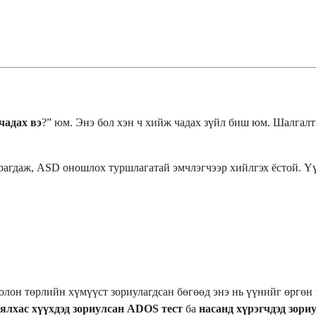
чадах вэ
?” юм. Энэ бол хэн ч хийж чадах зүйл биш юм. Шалгалт
рагдаж, ASD оношлох туршлагатай эмчлэгчээр хийлгэх ёстой. Үү
олон төрлийн хүмүүст зориулагдсан бөгөөд энэ нь үүнийг өргөн
ялхас хүүхдэд зориулсан ADOS тест
ба
насанд хүрэгчдэд зори