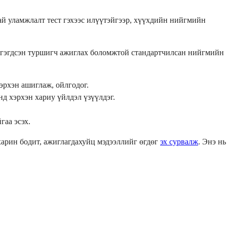
тай уламжлалт тест гэхээс илүүтэйгээр, хүүхдийн нийгмийн
лтгэгдсэн туршигч ажиглах боломжтой стандартчилсан нийгмийн
эрхэн ашиглаж, ойлгодог.
д хэрхэн хариу үйлдэл үзүүлдэг.
гаа эсэх.
харин бодит, ажиглагдахуйц мэдээллийг өгдөг
эх сурвалж
. Энэ нь