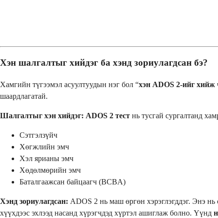
Хэн шалгалтыг хийдэг ба хэнд зориулагдсан бэ?
Хамгийн түгээмэл асуултуудын нэг бол “
хэн ADOS 2-ийг хийж 
шаардлагатай.
Шалгалтыг хэн хийдэг:
ADOS 2 тест
нь тусгай сургалтанд хам
Сэтгэлзүйч
Хөгжлийн эмч
Хэл ярианы эмч
Хөдөлмөрийн эмч
Баталгаажсан байцаагч (BCBA)
Хэнд зориулагдсан:
ADOS 2 нь маш өргөн хэрэглэгддэг. Энэ нь 
хүүхдээс эхлээд насанд хүрэгчдэд хүртэл ашиглаж болно. Үүнд
н