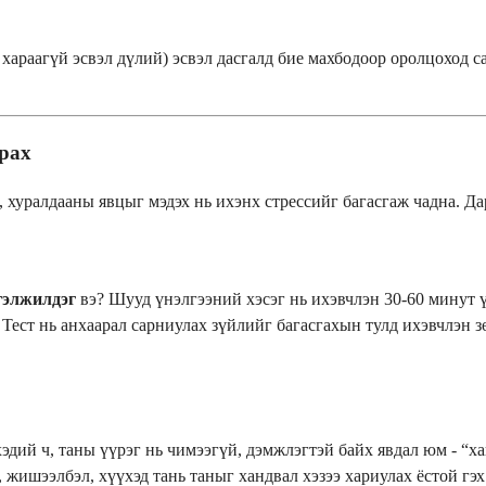
, хараагүй эсвэл дүлий) эсвэл дасгалд бие махбодоор оролцоход
арах
, хуралдааны явцыг мэдэх нь ихэнх стрессийг багасгаж чадна. Д
гэлжилдэг
вэ? Шууд үнэлгээний хэсэг нь ихэвчлэн 30-60 минут ү
. Тест нь анхаарал сарниулах зүйлийг багасгахын тулд ихэвчлэн
 хэдий ч, таны үүрэг нь чимээгүй, дэмжлэгтэй байх явдал юм - “
, жишээлбэл, хүүхэд тань таныг хандвал хэзээ хариулах ёстой гэ