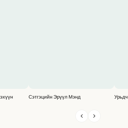
дэхүүн
Сэтгэцийн Эрүүл Мэнд
Урьдч