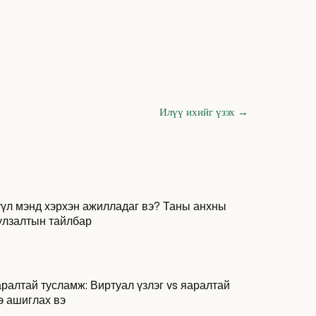
Илүү ихийг үзэх
→
үл мэнд хэрхэн ажилладаг вэ? Таны анхны
улзалтын тайлбар
ралтай тусламж: Виртуал үзлэг vs яаралтай
э ашиглах вэ