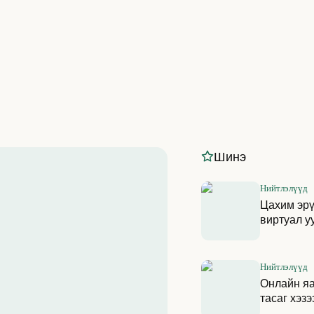
Шинэ
Нийтлэлүүд
Цахим эрү
виртуал у
Нийтлэлүүд
Онлайн яа
тасаг хэзэ