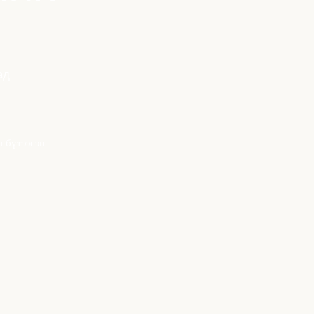
ад
 бүтээсэн