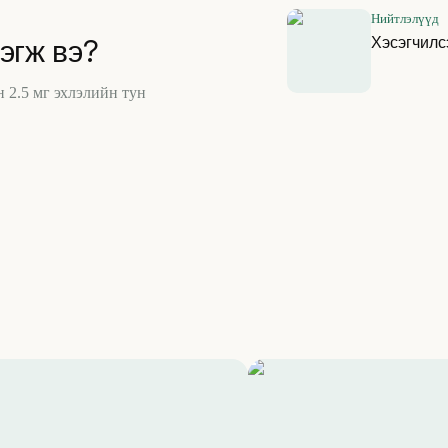
Нийтлэлүүд
Хэсэгчилс
эгж вэ?
 2.5 мг эхлэлийн тун