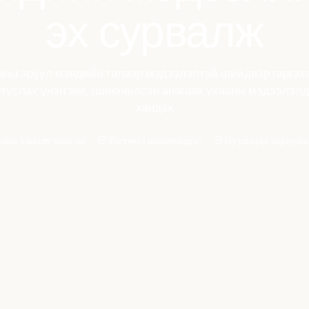
эх сурвалж
аны эрүүл мэндийн талаар мэдээлэлтэй шийдвэр гаргах
туслах үнэн зөв, шинэчилсэн анагаах ухааны мэдээлэлд
хандах
ийн хяналт хийсэн
Тогтмол шинэчилдэг
Нууцлалд зориулан