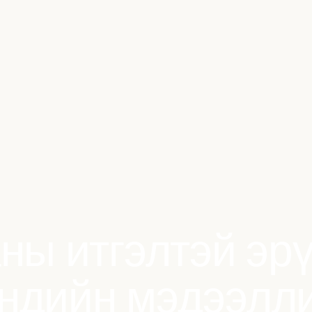
ны итгэлтэй эр
ндийн мэдээлл