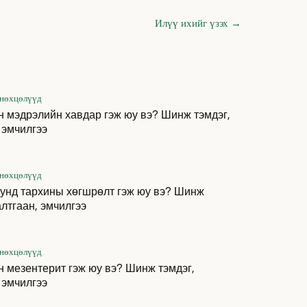
Илүү ихийг үзэх
→
 нөхцөлүүд
 мэдрэлийн хавдар гэж юу вэ? Шинж тэмдэг,
 эмчилгээ
 нөхцөлүүд
унд тархины хөгшрөлт гэж юу вэ? Шинж
алтгаан, эмчилгээ
 нөхцөлүүд
 мезентерит гэж юу вэ? Шинж тэмдэг,
 эмчилгээ