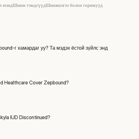
л мэнд
Шинж тэмдгүүд
Шинжилгээ болон горимууд
bound-г хамардаг уу? Та мэдэх ёстой зүйлс энд
ed Healthcare Cover Zepbound?
yla IUD Discontinued?