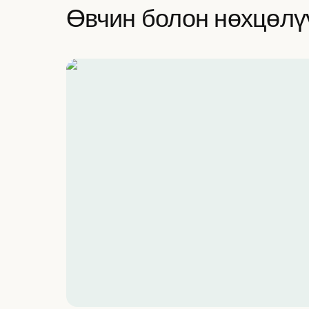
Өвчин болон нөхцөлү