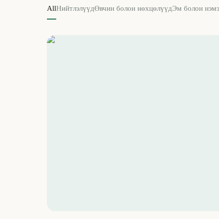
All
Нийтлэлүүд
Өвчин болон нөхцөлүүд
Эм болон нэмэ