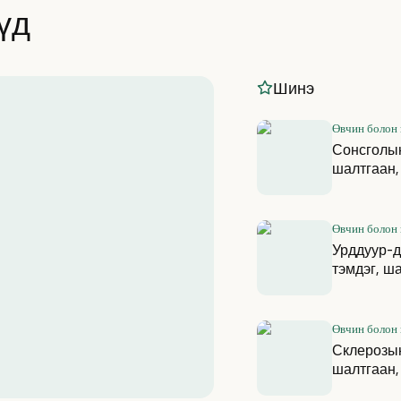
үд
Шинэ
Өвчин болон
Сонсголын
шалтгаан,
Өвчин болон
Урддуур-д
тэмдэг, ш
Өвчин болон
Склерозын
шалтгаан,