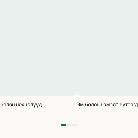
 болон нөхцөлүүд
Эм болон нэмэлт бүтээг