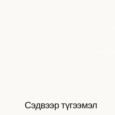
Т
Эмнэлг
Сэдвээр түгээмэл