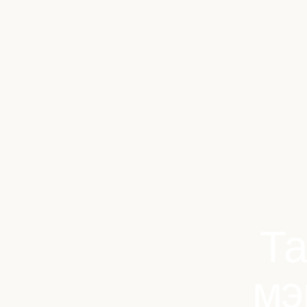
Benchmarks
Stories
FAQ
Sign up / Log in
Та
мэ