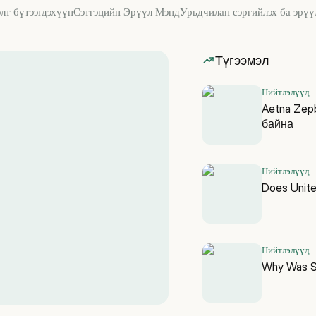
лт бүтээгдэхүүн
Сэтгэцийн Эрүүл Мэнд
Урьдчилан сэргийлэх ба эрүү
Түгээмэл
Нийтлэлүүд
Aetna Zep
байна
Нийтлэлүүд
Does Unit
Нийтлэлүүд
Why Was Sk