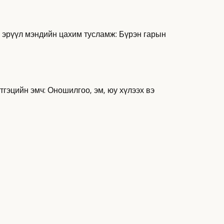
 эрүүл мэндийн цахим тусламж: Бүрэн гарын
тгэцийн эмч: Оношилгоо, эм, юу хүлээх вэ