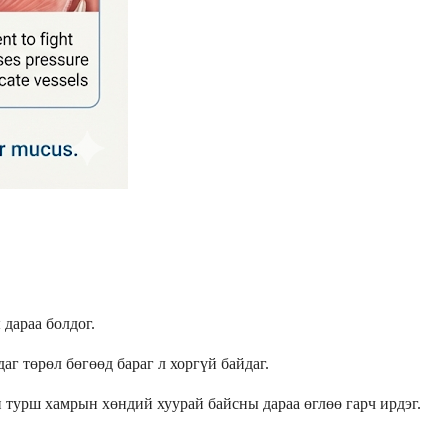
 дараа болдог.
г төрөл бөгөөд бараг л хоргүй байдаг.
н турш хамрын хөндий хуурай байсны дараа өглөө гарч ирдэг.