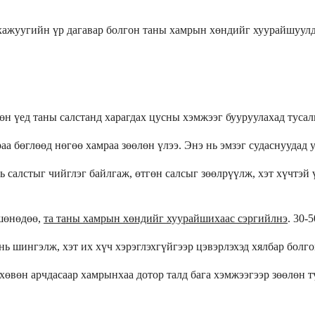
хажуугийн үр дагавар болгон таны хамрын хөндийг хуурайшуулда
өн үед таны салстанд харагдах цусны хэмжээг бууруулахад тусал
а бөглөөд нөгөө хамраа зөөлөн үлээ. Энэ нь эмзэг судаснуудад 
ь салстыг чийглэг байлгаж, өтгөн салсыг зөөлрүүлж, хэт хүчтэй
 шөнөдөө,
та таны хамрын хөндийг хуурайшихаас сэргийлнэ
. 30-
ь шингэлж, хэт их хүч хэрэглэхгүйгээр цэвэрлэхэд хялбар болго
хөвөн арчдасаар хамрынхаа дотор талд бага хэмжээгээр зөөлөн т