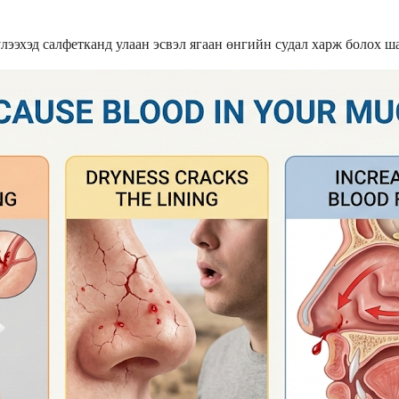
үлээхэд салфетканд улаан эсвэл ягаан өнгийн судал харж болох ш