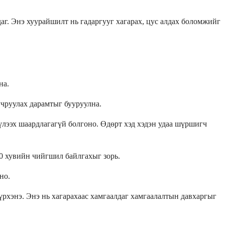
г. Энэ хуурайшилт нь гадаргууг хагарах, цус алдах боломжийг
на.
учруулах дарамтыг бууруулна.
 үлээх шаардлагагүй болгоно. Өдөрт хэд хэдэн удаа шүршигч
50 хувийн чийгшил байлгахыг зорь.
но.
үрхэнэ. Энэ нь хагарахаас хамгаалдаг хамгаалалтын давхаргыг