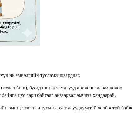
гүүд нь эмнэлгийн тусламж шаарддаг.
өн судал биш), бусад шинж тэмдгүүд арилсны дараа долоо
 байнга цус гарч байгааг анзаарвал эмчдээ хандаарай.
ийн эмгэг, эсвэл синусын архаг асуудлуудтай холбоотой байж