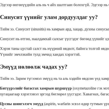
Эдгээр өнгөнүүдийн аль нь ч айх шалтгаан болохгүй. Эдгээр нь 
Синусит үүнийг улам дордуулдаг уу?
Тийм ээ. Синусит (sinusitis) нь хамрын ард, хацар, духны синус
Синусит нь өтгөн, наалдамхай салсыг үүсгэдэг бөгөөд үүнийг цэ
Хэрэв таны цустай салст нь нүүрний өвдөлт, байнга толгой өвд
Үүнийг эмчлэхийн тулд эмчид хандах хэрэгтэй.
Эмүүд нөлөөлж чадах уу?
Тийм ээ. Зарим түгээмэл эмүүд нь та аль хэдийн өвдсөн үед ха
Битүүрэлийг багасгах хамрын шүршүүр
(oxymetazoline гэх мэ
хугацаагаар хэрэглэвэл эргээд бөглөрөл үүсгэдэг. Хавагнах, баг
Цусны шингэлэгч эмүүд
(aspirin, warfarin эсвэл өдөр тутмын 