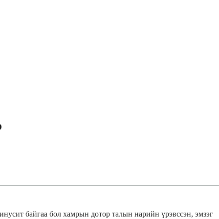
?
синусит байгаа бол хамрын дотор талын нарийн үрэвссэн, эмзэг