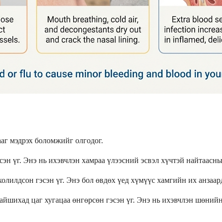
ааг мэдрэх боломжийг олгодог.
сэн үг. Энэ нь ихэвчлэн хамраа үлээсний эсвэл хүчтэй найтаасны
лилдсон гэсэн үг. Энэ бол өвдөх үед хүмүүс хамгийн их анзаарда
райшихад цаг хугацаа өнгөрсөн гэсэн үг. Энэ нь ихэвчлэн шөний