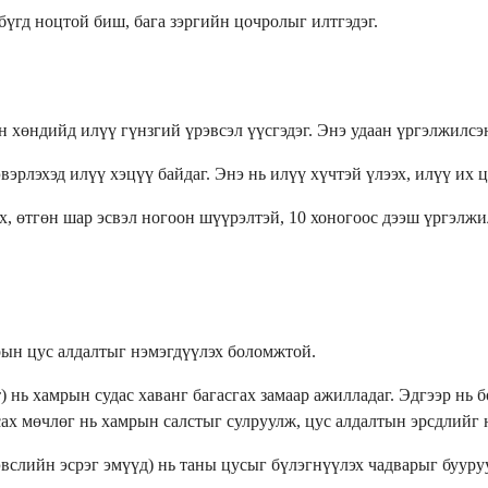
бүгд ноцтой биш, бага зэргийн цочролыг илтгэдэг.
ын хөндийд илүү гүнзгий үрэвсэл үүсгэдэг. Энэ удаан үргэлжилсэ
вэрлэхэд илүү хэцүү байдаг. Энэ нь илүү хүчтэй үлээх, илүү их 
өх, өтгөн шар эсвэл ногоон шүүрэлтэй, 10 хоногоос дээш үргэл
мрын цус алдалтыг нэмэгдүүлэх боломжтой.
т) нь хамрын судас хаванг багасгах замаар ажилладаг. Эдгээр нь
асах мөчлөг нь хамрын салстыг сулруулж, цус алдалтын эрсдлийг 
үрэвслийн эсрэг эмүүд) нь таны цусыг бүлэгнүүлэх чадварыг бууру