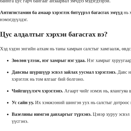
байнга цус гарч байгааг анзаарвал эмчдээ мэдэгдээрэй.
Антигистамин ба амаар хэрэглэх битүүрэл багасгах эмүүд
нь 
нэмэгдүүлдэг.
Цус алдалтыг хэрхэн багасгах вэ?
Хэд хэдэн энгийн алхам нь таны хамрын салстыг хамгаалж, өвдс
Зөөлөн үлээж, нэг хамрыг нэг удаа.
Нэг хамрыг хуруугаара
Давсны шүршүүр эсвэл зайлах уусмал хэрэглэнэ.
Давс н
хэрэглэх нь том ялгааг бий болгоно.
Чийгшүүлэгч хэрэглэнэ.
Агаарт чийг нэмэх нь, ялангуяа
Ус сайн уу.
Их хэмжээний шингэн уух нь салстыг дотроос н
Вазелины нимгэн давхаргыг түрхэнэ.
Цэвэр хуруу эсвэл 
үүсгэнэ.