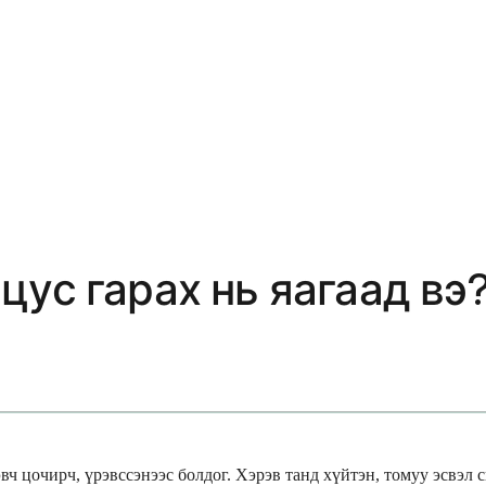
цус гарах нь яагаад вэ
вч цочирч, үрэвссэнээс болдог. Хэрэв танд хүйтэн, томуу эсвэл 