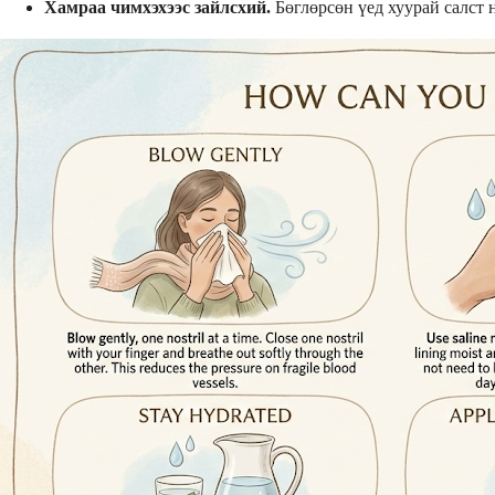
Хамраа чимхэхээс зайлсхий.
Бөглөрсөн үед хуурай салст 