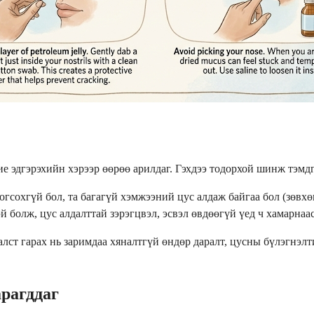
ие эдгэрэхийн хэрээр өөрөө арилдаг. Гэхдээ тодорхой шинж тэмд
огсохгүй бол, та багагүй хэмжээний цус алдаж байгаа бол (зөвх
 болж, цус алдалттай зэрэгцвэл, эсвэл өвдөөгүй үед ч хамарнаас
лст гарах нь заримдаа хяналтгүй өндөр даралт, цусны бүлэгнэлт
арагддаг