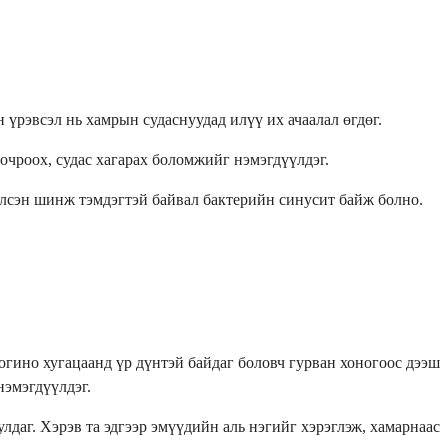
н үрэвсэл нь хамрын судаснуудад илүү их ачаалал өгдөг.
цочроох, судас хагарах боломжийг нэмэгдүүлдэг.
жилсэн шинж тэмдэгтэй байвал бактерийн синусит байж болно.
 богино хугацаанд үр дүнтэй байдаг боловч гурван хоногоос дээш
нэмэгдүүлдэг.
улдаг. Хэрэв та эдгээр эмүүдийн аль нэгийг хэрэглэж, хамарнаас