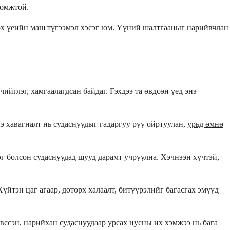
ломжтой.
дөх үеийн маш түгээмэл хэсэг юм. Үүний шалтгааныг нарийвчлан
йглэг, хамгаалагдсан байдаг. Гэхдээ та өвдсөн үед энэ
э хавагналт нь судаснуудыг гадаргуу руу ойртуулан,
урьд өмнө
эг болсон судаснуудад шууд дарамт учруулна. Хэчнээн хүчтэй,
йтэн цаг агаар, доторх халаалт, битүүрэлийг багасгах эмүүд
вссэн, нарийхан судаснуудаар урсах цусны их хэмжээ нь бага