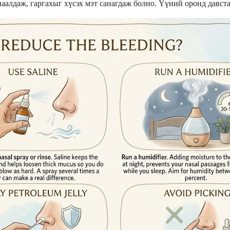
наалдаж, гаргахыг хүсэх мэт санагдаж болно. Үүний оронд давст