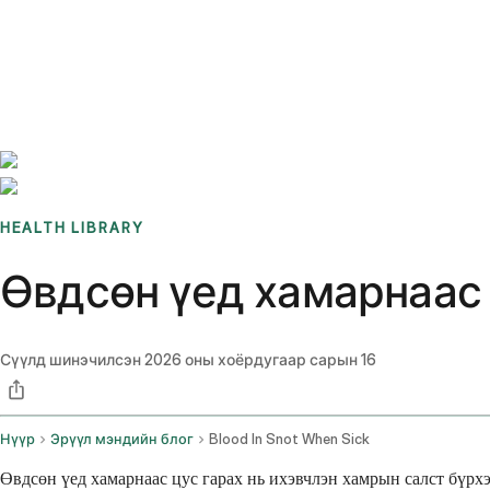
Benchmarks
Stories
FAQ
Sign up / Log in
HEALTH LIBRARY
Өвдсөн үед хамарнаас 
Сүүлд шинэчилсэн
2026 оны хоёрдугаар сарын 16
Нүүр
Эрүүл мэндийн блог
Blood In Snot When Sick
Өвдсөн үед хамарнаас цус гарах нь ихэвчлэн хамрын салст бүрхэ