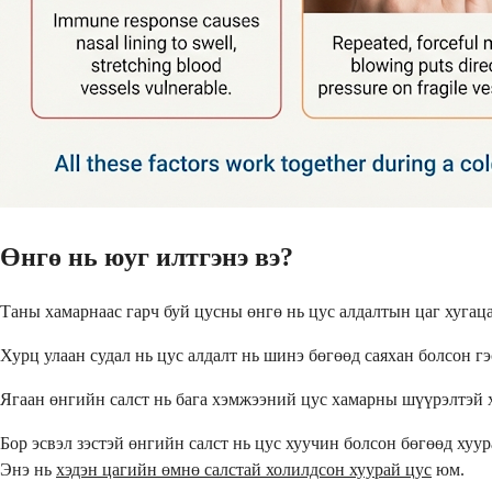
Өнгө нь юуг илтгэнэ вэ?
Таны хамарнаас гарч буй цусны өнгө нь цус алдалтын цаг хугац
Хурц улаан судал нь цус алдалт нь шинэ бөгөөд саяхан болсон гэ
Ягаан өнгийн салст нь бага хэмжээний цус хамарны шүүрэлтэй хо
Бор эсвэл зэстэй өнгийн салст нь цус хуучин болсон бөгөөд хуу
Энэ нь
хэдэн цагийн өмнө салстай холилдсон хуурай цус
юм.