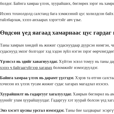
болдог. Байнга хамраа үлээх, хуурайших, бөглөрөх зэрэг нь хам
Ихэнх тохиолдолд салстанд бага хэмжээний цус холилдсон байх
тайлбарлаж, хэзээ анхаарах хэрэгтэйг авч үзье.
Өвдсөн үед яагаад хамарнаас цус гардаг 
Таны хамрын хөндий нь жижиг судаснуудаар дүүрсэн нимгэн, чийг
судаснууд эмзэг болгодог хэд хэдэн зүйл нэгэн зэрэг өөрчлөгддөг
Үрэвсэл нь эдийг хавагнуулдаг.
Хүйтэн эсвэл томуу нь таны да
хэзээ ч байгаагүйгээр хагарах
боломжийг нэмэгдүүлдэг.
Байнга хамраа үлээх нь дарамт үүсгэдэг.
Хэрэв та өтгөн салста
хэчнээн их үлээх тусам жижиг судас хагарах магадлал ихэснэ.
Хуурайшилт нь гадаргууг хагалуулдаг.
Хамрын бөглөрөл нь амь
үүнийг улам хуурайшуулдаг. Гадаргуу хэт хуурай болсон үед хагар
Энэ хэсэгт цусны урсгал нэмэгддэг.
Таны бие халдварыг эсэргүү