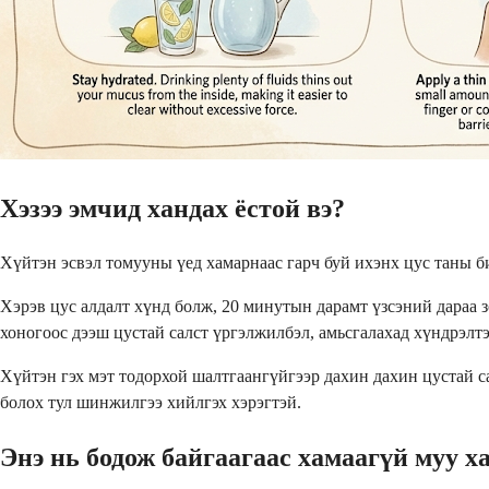
Хэзээ эмчид хандах ёстой вэ?
Хүйтэн эсвэл томууны үед хамарнаас гарч буй ихэнх цус таны б
Хэрэв цус алдалт хүнд болж, 20 минутын дарамт үзсэний дараа з
хоногоос дээш цустай салст үргэлжилбэл, амьсгалахад хүндрэлтэй
Хүйтэн гэх мэт тодорхой шалтгаангүйгээр дахин дахин цустай са
болох тул шинжилгээ хийлгэх хэрэгтэй.
Энэ нь бодож байгаагаас хамаагүй муу х