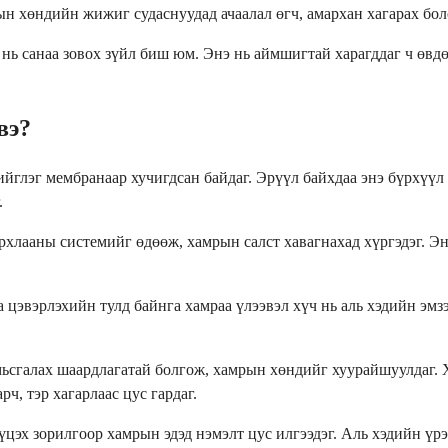
рын хөндийн жижиг судаснуудад ачаалал өгч, амархан хагарах бо
 нь санаа зовох зүйл биш юм. Энэ нь аймшигтай харагддаг ч өв
вэ?
лэг мембранаар хучигдсан байдаг. Эрүүл байхдаа энэ бүрхүүл чи
.
рхлааны системийг өдөөж, хамрын салст хавагнахад хүргэдэг. Эн
а цэвэрлэхийн тулд байнга хамраа үлээвэл хүч нь аль хэдийн эмз
сгалах шаардлагатай болгож, хамрын хөндийг хуурайшуулдаг. Хү
ч, тэр хагарлаас цус гардаг.
цэх зорилгоор хамрын эдэд нэмэлт цус илгээдэг. Аль хэдийн үрэ