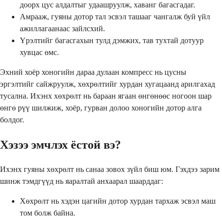
доорх цус алдалтыг удаашруулж, хаванг багасгадаг.
Амрааж, гуяны дотор тал эсвэл ташааг чангалж буй үйл
ажиллагаанаас зайлсхий.
Үрэлтийг багасгахын тулд дэмжих, тав тухтай дотуур
хувцас өмс.
Эхний хоёр хоногийн дараа дулаан компресс нь цусны
эргэлтийг сайжруулж, хөхрөлтийг хурдан хугацаанд арилгахад
тусална. Ихэнх хөхрөлт нь бараан ягаан өнгөнөөс ногоон шар
өнгө рүү шилжиж, хоёр, гурван долоо хоногийн дотор алга
болдог.
Хэзээ эмчлэх ёстой вэ?
Ихэнх гуяны хөхрөлт нь санаа зовох зүйл биш юм. Гэхдээ зарим
шинж тэмдгүүд нь яаралтай анхаарал шаарддаг:
Хөхрөлт нь хэдэн цагийн дотор хурдан тархаж эсвэл маш
том болж байна.