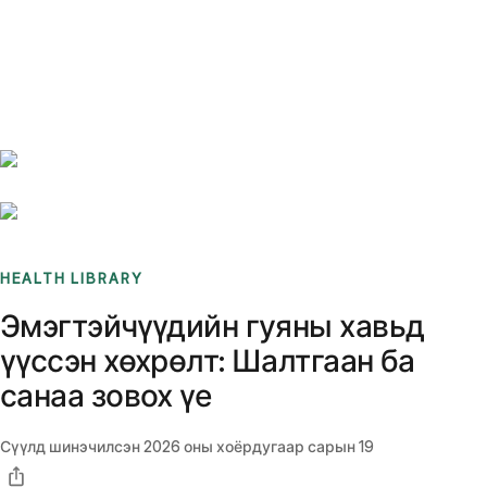
Benchmarks
Stories
FAQ
Sign up / Log in
HEALTH LIBRARY
Эмэгтэйчүүдийн гуяны хавьд
үүссэн хөхрөлт: Шалтгаан ба
санаа зовох үе
Сүүлд шинэчилсэн
2026 оны хоёрдугаар сарын 19