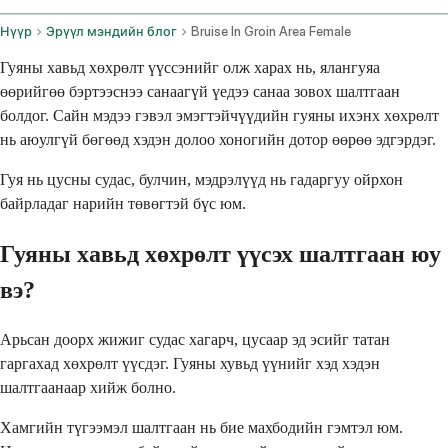
Нүүр
Эрүүл мэндийн блог
Bruise In Groin Area Female
Гуяны хавьд хөхрөлт үүссэнийг олж харах нь, ялангуяа
өөрийгөө бэртээснээ санаагүй үедээ санаа зовох шалтгаан
болдог. Сайн мэдээ гэвэл эмэгтэйчүүдийн гуяны ихэнх хөхрөлт
нь аюулгүй бөгөөд хэдэн долоо хоногийн дотор өөрөө эдгэрдэг.
Гуя нь цусны судас, булчин, мэдрэлүүд нь гадаргуу ойрхон
байрладаг нарийн төвөгтэй бүс юм.
Гуяны хавьд хөхрөлт үүсэх шалтгаан юу
вэ?
Арьсан доорх жижиг судас хагарч, цусаар эд эсийг татан
гаргахад хөхрөлт үүсдэг. Гуяны хувьд үүнийг хэд хэдэн
шалтгаанаар хийж болно.
Хамгийн түгээмэл шалтгаан нь бие махбодийн гэмтэл юм.