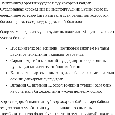
Эмэгтэйчүүд эрэгтэйчүүдээс илүү хөхөрсөн байдаг.
Судалгаанаас харахад энэ нь эмэгтэйчүүдийн цусны судас нь
ерөнхийдөө эд эсээр бага хамгаалагдсан байдагтай холбоотой
бөгөөд тэд гэмтэхэд илүү мэдрэмтгий болгодог.
Өдөр тутмын дараах хүчин зүйлс нь шалтгаангүй гуяны хөхрөлт
үүсгэж болно:
Цус шингэлэх эм, аспирин, ибупрофен зэрэг эм нь таны
цусны бүлэгнэлтийн чадварыг бууруулдаг.
Сарын тэмдгийн мөчлөгийн үед дааврын өөрчлөлт нь
цусны судсыг илүү эмзэг болгож болно.
Хөгшрөлт нь арьсыг нимгэлж, доор байрлах хамгаалалтын
өөхний давхаргыг сулруулдаг.
Витамин С, витамин К, эсвэл төмрийн түвшин бага байх
нь бүлэгнэлт ба хөхрөлтийн үүсэлд нөлөөлж болно.
Хэрэв тодорхой шалтгаангүйгээр хөхрөлт байнга гарч байвал
эмчдээ хэлнэ үү. Энгийн цусны шинжилгээ нь таны
тромбоцитийн тоо болон бүлэгнэлтийн хүчин зүйлсийг шалгаж