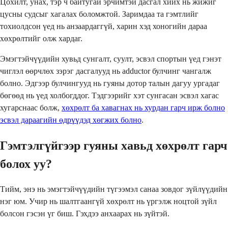
Цохилт, унах, тэр ч байтугай эрчимтэй дасгал хийх нь жижиг
цусны судсыг хагалах боломжтой. Заримдаа та гэмтлийг
тохиолдсон үед нь анзаардаггүй, харин хэд хоногийн дараа
хөхрөлтийг олж хардаг.
Эмэгтэйчүүдийн хувьд сунгалт, суулт, эсвэл спортын үед гэнэт
чиглэл өөрчлөх зэрэг дасгалууд нь adductor булчинг чангалж
болно. Эдгээр булчингууд нь гуяны дотор талын дагуу ургадаг
бөгөөд нь үед холбогддог. Тэдгээрийг хэт сунгасан эсвэл хагас
хугарснаас болж,
хөхрөлт ба хавагнах нь хурдан гарч ирж болно
эсвэл дараагийн өдрүүдэд хөгжих болно
.
Гэмтэлгүйгээр гуяны хавьд хөхрөлт гарч
болох уу?
Тийм, энэ нь эмэгтэйчүүдийн түгээмэл санаа зовдог зүйлүүдийн
нэг юм. Учир нь шалтгаангүй хөхрөлт нь үргэлж ноцтой зүйл
болсон гэсэн үг биш. Гэхдээ анхаарах нь зүйтэй.