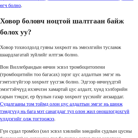
өгч болно
.
Ховор боловч ноцтой шалтгаан байж
болох уу?
Ховор тохиолдолд гуяны хөхрөлт нь эмнэлгийн тусламж
шаардлагатай зүйлийг илтгэж болно.
Вон Виллебрандын өвчин эсвэл тромбоцитопени
(тромбоцитийн тоо багасах) зэрэг цус алдалтын эмгэг нь
гэмтэлгүйгээр хөхрөлт үүсгэж болно. Эдгээр өвчнүүдтэй
эмэгтэйчүүд ихэвчлэн хамартай цус алдалт, хүнд хэлбэрийн
сарын тэмдэг, ер буулын газар хөхрөлт үүсэхийг анзаардаг.
Судалгааны том тоймд олон цус алдалтын эмгэг нь шинж
тэмдгүүд нь бага мэт санагддаг тул олон жил оношлогдохгүй
үлддэгийг олж тогтоожээ
.
Гүн судал тромбоз (хөл эсвэл хэвлийн хөндийн судлын цусны