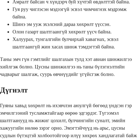
Амралт байсан ч хүндэрч буй хүчтэй өвдөлттэй байна.
Гуя руу чиглэсэн мэдээгүй эсвэл чимчигнэх мэдрэмж
байна.
Шинэ эм ууж эхэлсний дараа хөхрөлт үүссэн.
Олон газарт шалтгаангүй хөхрөлт үүсч байна.
Халуурах, тунгалгийн булчирхай хавагнах, эсвэл
шалтгаангүй жин хасах шинж тэмдэгтэй байна.
Таны эмч гүн гэмтлийг шалгахын тулд хэт авиан шинжилгээ
хийлгэж болно. Цусны шинжилгээ нь таны бүлэгнэлтийн
чадварыг шалгаж, суурь өвчнүүдийг үгүйсгэж болно.
Дүгнэлт
Гуяны хавьд хөхрөлт нь ихэвчлэн аюулгүй бөгөөд үндсэн гэр
эмчилгээний тусламжтайгаар өөрөө эдгэрдэг. Түгээмэл
шалтгаанууд нь жижиг цохилт, булчингийн суналт, эмийн
хажуугийн нөлөө зэрэг орно. Эмэгтэйчүүд нь арьс, цусны
судлын бүтэцтэй холбоотойгоор илүү хөхрөх хандлагатай байж