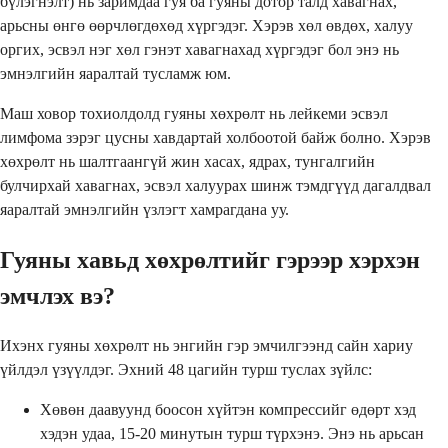
бүлэгнэлт) нь заримдаа гуя ба гуяны дотор талд хавагнах,
арьсны өнгө өөрчлөгдөхөд хүргэдэг. Хэрэв хөл өвдөх, халуу
оргих, эсвэл нэг хөл гэнэт хавагнахад хүргэдэг бол энэ нь
эмнэлгийн яаралтай тусламж юм.
Маш ховор тохиолдолд гуяны хөхрөлт нь лейкеми эсвэл
лимфома зэрэг цусны хавдартай холбоотой байж болно. Хэрэв
хөхрөлт нь шалтгаангүй жин хасах, ядрах, тунгалгийн
булчирхай хавагнах, эсвэл халуурах шинж тэмдгүүд дагалдвал
яаралтай эмнэлгийн үзлэгт хамрагдана уу.
Гуяны хавьд хөхрөлтийг гэрээр хэрхэн
эмчлэх вэ?
Ихэнх гуяны хөхрөлт нь энгийн гэр эмчилгээнд сайн хариу
үйлдэл үзүүлдэг. Эхний 48 цагийн турш туслах зүйлс:
Хөвөн даавуунд боосон хүйтэн компрессийг өдөрт хэд
хэдэн удаа, 15-20 минутын турш түрхэнэ. Энэ нь арьсан