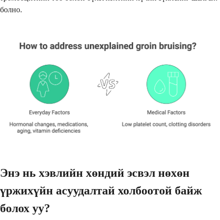
болно.
Энэ нь хэвлийн хөндий эсвэл нөхөн
үржихүйн асуудалтай холбоотой байж
болох уу?