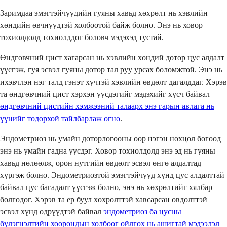
Заримдаа эмэгтэйчүүдийн гуяны хавьд хөхрөлт нь хэвлийн
хөндийн өвчнүүдтэй холбоотой байж болно. Энэ нь ховор
тохиолдолд тохиолддог боловч мэдэхэд тустай.
Өндгөвчний цист хагарсан нь хэвлийн хөндий дотор цус алдалт
үүсгэж, гуя эсвэл гуяны дотор тал руу урсах боломжтой. Энэ нь
ихэвчлэн нэг талд гэнэт хүчтэй хэвлийн өвдөлт дагалддаг. Хэрэв
та өндгөвчний цист хэрхэн үүсдэгийг мэдэхийг хүсч байвал
өндгөвчний цистийн хэмжээний талаарх энэ гарын авлага нь
үүнийг тодорхой тайлбарлаж өгнө
.
Эндометриоз нь умайн доторлогооны өөр нэгэн нөхцөл бөгөөд
энэ нь умайн гадна үүсдэг. Ховор тохиолдолд энэ эд нь гуяны
хавьд нөлөөлж, орон нутгийн өвдөлт эсвэл өнгө алдалтад
хүргэж болно. Эндометриозтой эмэгтэйчүүд хүнд цус алдалттай
байвал цус багадалт үүсгэж болно, энэ нь хөхрөлтийг хялбар
болгодог. Хэрэв та ер буул хөхрөлттэй хавсарсан өвдөлттэй
эсвэл хүнд өдрүүдтэй байвал
эндометриоз ба цусны
бүлэгнэлтийн хоорондын холбоог ойлгох нь ашигтай мэдээлэл