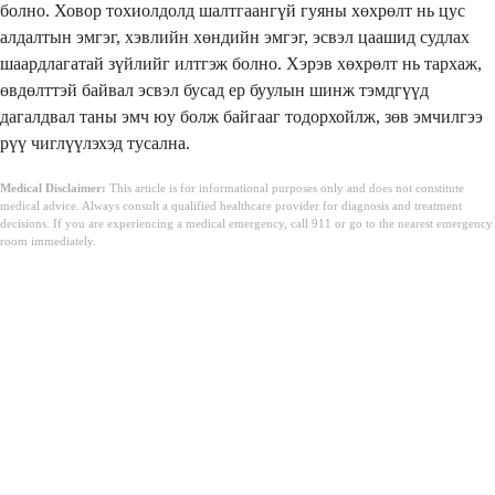
болно. Ховор тохиолдолд шалтгаангүй гуяны хөхрөлт нь цус
алдалтын эмгэг, хэвлийн хөндийн эмгэг, эсвэл цаашид судлах
шаардлагатай зүйлийг илтгэж болно. Хэрэв хөхрөлт нь тархаж,
өвдөлттэй байвал эсвэл бусад ер буулын шинж тэмдгүүд
дагалдвал таны эмч юу болж байгааг тодорхойлж, зөв ​​эмчилгээ
рүү чиглүүлэхэд тусална.
Medical Disclaimer:
This article is for informational purposes only and does not constitute
medical advice. Always consult a qualified healthcare provider for diagnosis and treatment
decisions. If you are experiencing a medical emergency, call 911 or go to the nearest emergency
room immediately.