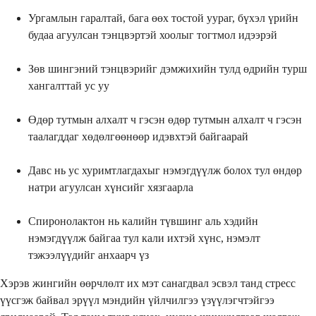
Ургамлын гаралтай, бага өөх тостой уураг, бүхэл үрийн
будаа агуулсан тэнцвэртэй хоолыг тогтмол идээрэй
Зөв шингэний тэнцвэрийг дэмжихийн тулд өдрийн турш
хангалттай ус уу
Өдөр тутмын алхалт ч гэсэн өдөр тутмын алхалт ч гэсэн
таалагддаг хөдөлгөөнөөр идэвхтэй байгаарай
Давс нь ус хуримтлагдахыг нэмэгдүүлж болох тул өндөр
натри агуулсан хүнсийг хязгаарла
Спиронолактон нь калийн түвшинг аль хэдийн
нэмэгдүүлж байгаа тул кали ихтэй хүнс, нэмэлт
тэжээлүүдийг анхаарч үз
Хэрэв жингийн өөрчлөлт их мэт санагдвал эсвэл танд стресс
үүсгэж байвал эрүүл мэндийн үйлчилгээ үзүүлэгчтэйгээ