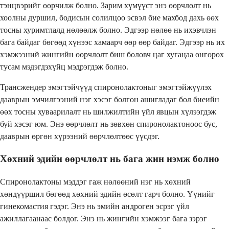
тэнцвэрийг өөрчилж болно. Зарим хүмүүст энэ өөрчлөлт нь
хоолны дуршил, бодисын солилцоо эсвэл бие махбод дахь өөх
тосны хуримтлалд нөлөөлж болно. Эдгээр нөлөө нь ихэвчлэн
бага байдаг бөгөөд хүнээс хамаарч өөр өөр байдаг. Эдгээр нь их
хэмжээний жингийн өөрчлөлт биш боловч цаг хугацаа өнгөрөх
тусам мэдэгдэхүйц мэдрэгдэж болно.
Трансжендер эмэгтэйчүүд спиронолактоныг эмэгтэйжүүлэх
дааврын эмчилгээний нэг хэсэг болгон ашигладаг бол биеийн
өөх тосны хуваарилалт нь шилжилтийн үйл явцын хүлээгдэж
буй хэсэг юм. Энэ өөрчлөлт нь зөвхөн спиронолактоноос бус,
дааврын өргөн хүрээний өөрчлөлтөөс үүсдэг.
Хөхний эдийн өөрчлөлт нь бага жин нэмж болно
Спиронолактоны мэддэг гаж нөлөөний нэг нь хөхний
хөндүүршил бөгөөд хөхний эдийн өсөлт гарч болно. Үүнийг
гинекомастия гэдэг. Энэ нь эмийн андроген эсрэг үйл
ажиллагаанаас болдог. Энэ нь жингийн хэмжээг бага зэрэг