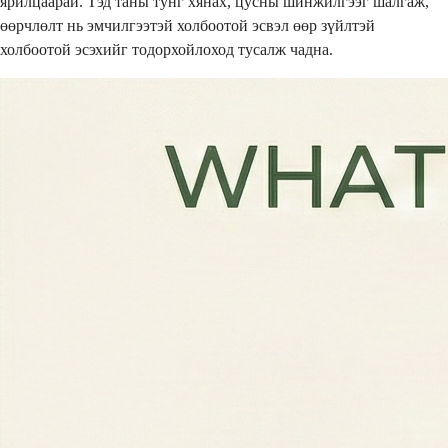
ярилцаарай. Тэд таны тунг хянах, цусны шинжилгээг шалгаж,
өөрчлөлт нь эмчилгээтэй холбоотой эсвэл өөр зүйлтэй
холбоотой эсэхийг тодорхойлоход тусалж чадна.