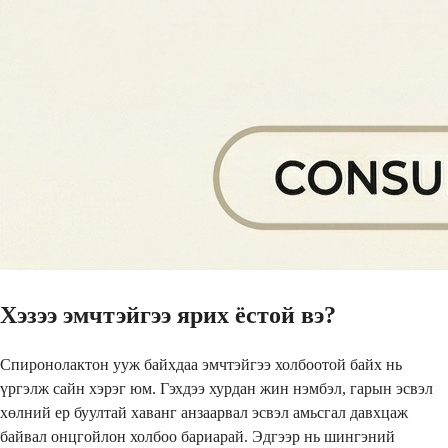
Хэзээ эмчтэйгээ ярих ёстой вэ?
Спиронолактон ууж байхдаа эмчтэйгээ холбоотой байх нь
үргэлж сайн хэрэг юм. Гэхдээ хурдан жин нэмбэл, гарын эсвэл
хөлний ер буултай хаванг анзаарвал эсвэл амьсгал давхцаж
байвал онцгойлон холбоо бариарай. Эдгээр нь шингэний