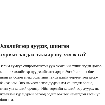
Хэвлийгээр дүүрэх, шингэн
хуримтлагдах талаар юу хэлэх вэ?
Зарим хүмүүс спиронолактон ууж эхэлсний эхний хэдэн долоо
хоногт хэвлийгээр дүүрэхийг анзаардаг. Энэ бол таны бие
шингэн болон электролитийн тэнцвэрийн өөрчлөлтөд дасаж
байгаа юм. Энэ нь хөөх эсвэл дүүрэн мэт санагдаж болно,
ялангуяа хэвлий орчимд. Ийм төрлийн хэвлийгээр дүүрэх нь
ихэвчлэн түр зуурын бөгөөд бодит өөх тос нэмэгдсэн гэсэн үг
биш юм.