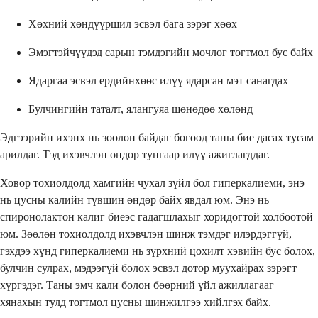
Хөхний хөндүүршил эсвэл бага зэрэг хөөх
Эмэгтэйчүүдэд сарын тэмдэгийн мөчлөг тогтмол бус байх
Ядаргаа эсвэл ердийнхөөс илүү ядарсан мэт санагдах
Булчингийн таталт, ялангуяа шөнөдөө хөлөнд
Эдгээрийн ихэнх нь зөөлөн байдаг бөгөөд таны бие дасах тусам
арилдаг. Тэд ихэвчлэн өндөр тунгаар илүү ажиглагддаг.
Ховор тохиолдолд хамгийн чухал зүйл бол гиперкалиеми, энэ
нь цусны калийн түвшин өндөр байх явдал юм. Энэ нь
спиронолактон калиг биеэс гадагшлахыг хоридогтой холбоотой
юм. Зөөлөн тохиолдолд ихэвчлэн шинж тэмдэг илэрдэггүй,
гэхдээ хүнд гиперкалиеми нь зүрхний цохилт хэвийн бус болох,
булчин сулрах, мэдээгүй болох эсвэл дотор муухайрах зэрэгт
хүргэдэг. Таны эмч кали болон бөөрний үйл ажиллагааг
хянахын тулд тогтмол цусны шинжилгээ хийлгэх байх.