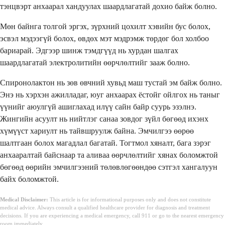
тэнцвэрт анхаарал хандуулах шаардлагатай дохио байж болно.
Мөн байнга толгой эргэх, зүрхний цохилт хэвийн бус болох,
эсвэл мэдээгүй болох, өвдөх мэт мэдрэмж төрдөг бол холбоо
бариарай. Эдгээр шинж тэмдгүүд нь хурдан шалгах
шаардлагатай электролитийн өөрчлөлтийг зааж болно.
Спиронолактон нь зөв өвчний хувьд маш тустай эм байж болно.
Энэ нь хэрхэн ажилладаг, юуг анхаарах ёстойг ойлгох нь таныг
үүнийг аюулгүй ашиглахад илүү сайн байр суурь эзэлнэ.
Жингийн асуулт нь нийтлэг санаа зовдог зүйл бөгөөд ихэнх
хүмүүст хариулт нь тайвшруулж байна. Эмчилгээ өөрөө
шалтгаан болох магадлал багатай. Тогтмол хяналт, бага зэрэг
анхааралтай байснаар та аливаа өөрчлөлтийг хянах боломжтой
бөгөөд өөрийн эмчилгээний төлөвлөгөөндөө сэтгэл хангалуун
байх боломжтой.
Medical Disclaimer:
This article is for informational purposes only and does not constitute
medical advice. Always consult a qualified healthcare provider for diagnosis and treatment
decisions. If you are experiencing a medical emergency, call 911 or go to the nearest emergency
room immediately.