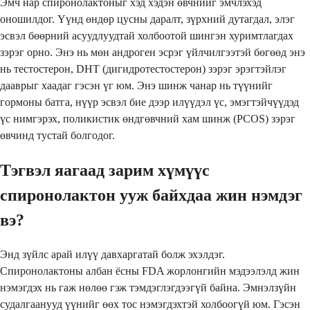
Эмч нар спиронолактоныг хэд хэдэн өвчнийг эмчлэхэд
оношилдог. Үүнд өндөр цусны даралт, зүрхний дутагдал, элэг
эсвэл бөөрний асуудлуудтай холбоотой шингэн хуримтлагдах
зэрэг орно. Энэ нь мөн андроген эсрэг үйлчилгээтэй бөгөөд энэ
нь тестостерон, DHT (дигидротестостерон) зэрэг эрэгтэйлэг
дааврыг хаадаг гэсэн үг юм. Энэ шинж чанар нь түүнийг
гормоны батга, нүүр эсвэл бие дээр илүүдэл үс, эмэгтэйчүүдэд
үс нимгэрэх, поликистик өндгөвчний хам шинж (PCOS) зэрэг
өвчинд тустай болгодог.
Тэгвэл яагаад зарим хүмүүс
спиронолактон ууж байхдаа жин нэмдэг
вэ?
Энд зүйлс арай илүү давхаргатай болж эхэлдэг.
Спиронолактоны албан ёсны FDA жорлонгийн мэдээлэлд жин
нэмэгдэх нь гаж нөлөө гэж тэмдэглэгдээгүй байна. Эмнэлзүйн
судалгаанууд үүнийг өөх тос нэмэгдэхтэй холбоогүй юм. Гэсэн