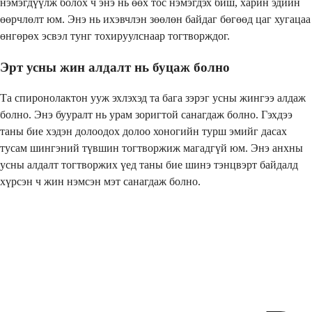
нэмэгдүүлж болох ч энэ нь өөх тос нэмэгдэх биш, харин эдийн
өөрчлөлт юм. Энэ нь ихэвчлэн зөөлөн байдаг бөгөөд цаг хугацаа
өнгөрөх эсвэл тунг тохируулснаар тогтворждог.
Эрт усны жин алдалт нь буцаж болно
Та спиронолактон ууж эхлэхэд та бага зэрэг усны жингээ алдаж
болно. Энэ бууралт нь урам зоригтой санагдаж болно. Гэхдээ
таны бие хэдэн долоодох долоо хоногийн турш эмийг дасах
тусам шингэний түвшин тогтворжиж магадгүй юм. Энэ анхны
усны алдалт тогтворжих үед таны бие шинэ тэнцвэрт байдалд
хүрсэн ч жин нэмсэн мэт санагдаж болно.