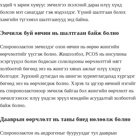
хэдий ч зарим хүмүүс эмчилгээ эхэлсний дараа илүү хүнд
болсон мэт санагддаг гэж мэдээлдэг. Үүний шалтгаан болох
хамгийн түгээмэл шалтгаанууд энд байна.
Эмчилж буй өвчин нь шалтгаан байж болно
Спиронолактон эмчилдэг олон өвчин нь өөрөө жингийн
өөрчлөлтийг үүсгэж болно. Жишээлбэл, PCOS нь инсулины
эсэргүүцэл болон бодисын солилцооны өөрчлөлттэй нягт
холбоотой бөгөөд энэ нь жингээ хянах ажлыг илүү хэцүү
болгодог. Зүрхний дутагдал нь шингэн хуримтлагдахад хүргэдэг
бөгөөд энэ нь өөрчлөгдөж болно. Хэрэв та эдгээр өвчний нэгийг
нь спиронолактоноор эмчилж байгаа бол жингийн өөрчлөлт нь
эмчилгээнээс илүү үндсэн эрүүл мэндийн асуудалтай холбоотой
байж болно.
Дааврын өөрчлөлт нь таны биед нөлөөлж болно
Спиронолактон нь андрогеныг бууруулдаг тул дааврын