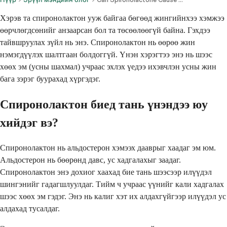
Хэрэв та спиронолактон ууж байгаа бөгөөд жингийнхээ хэмжээ
өөрчлөгдсөнийг анзаарсан бол та төсөөлөөгүй байна. Гэхдээ
тайвшруулах зүйл нь энэ. Спиронолактон нь өөрөө жин
нэмэгдүүлэх шалтгаан болдоггүй. Үнэн хэрэгтээ энэ нь шээс
хөөх эм (усны шахмал) учраас эхлэх үедээ ихэвчлэн усны жин
бага зэрэг буурахад хүргэдэг.
Спиронолактон биед тань үнэндээ юу
хийдэг вэ?
Спиронолактон нь альдостерон хэмээх дааврыг хаадаг эм юм.
Альдостерон нь бөөрөнд давс, ус хадгалахыг заадаг.
Спиронолактон энэ дохиог хаахад бие тань шээсээр илүүдэл
шингэнийг гадагшлуулдаг. Тийм ч учраас үүнийг кали хадгалах
шээс хөөх эм гэдэг. Энэ нь калиг хэт их алдахгүйгээр илүүдэл ус
алдахад тусалдаг.