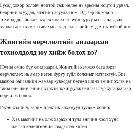
Бусад ховор боловч ноцтой гаж нөлөө нь арьсны ноцтой урвал,
бөөрний асуудал, элэгний асуудал юм. Эдгээр нь ховор
тохиолддог боловч хэрэв ямар нэг зүйл буруу мэт санагдвал
хурдан арга хэмжээ авахын тулд тэдгээрийг мэдэх нь зүйтэй юм.
Жингийн өөрчлөлтийг анзаарсан
тохиолдолд юу хийж болох вэ?
Юуны өмнө бүү сандраарай. Жингийн хэмжээ бага зэрэг
өөрчлөгдөх нь ямар нэгэн буруу зүйл болсныг илтгэхгүй. Бие
махбод байгалийн жамаар хувьсдаг бөгөөд шинэ эмийг эхлэх нь
таны бие шингэнийг хэрхэн зохицуулж байгааг түр хугацаагаар
өөрчилж болно.
Гэсэн хэдий ч, зарим практик алхамууд тусалж болно:
Хэв маягийг нь олж харахын тулд энгийн хоол хүнс,
дасгал хөдөлгөөний тэмдэглэл хөтөл