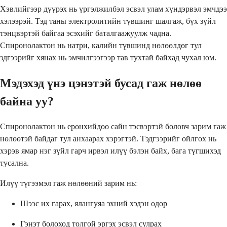
Хэвлийгээр дүүрэх нь үргэлжилбэл эсвэл улам хүндэрвэл эмчдээ
хэлээрэй. Тэд таны электролитийн түвшинг шалгаж, бүх зүйл
тэнцвэртэй байгаа эсэхийг баталгаажуулж чадна.
Спиронолактон нь натри, калийн түвшинд нөлөөлдөг тул
эдгээрийг хянах нь эмчилгээгээр тав тухтай байхад чухал юм.
Мэдэхэд үнэ цэнэтэй бусад гаж нөлөө
байна уу?
Спиронолактон нь ерөнхийдөө сайн тэсвэртэй боловч зарим гаж
нөлөөтэй байдаг тул анхаарах хэрэгтэй. Тэдгээрийг ойлгох нь
хэрэв ямар нэг зүйл гарч ирвэл илүү бэлэн байх, бага түгшихэд
тусална.
Илүү түгээмэл гаж нөлөөний зарим нь:
Шээс их гарах, ялангуяа эхний хэдэн өдөр
Гэнэт болоход толгой эргэх эсвэл сулрах