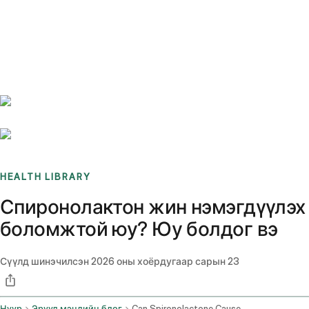
Benchmarks
Stories
FAQ
Sign up / Log in
HEALTH LIBRARY
Спиронолактон жин нэмэгдүүлэх
боломжтой юу? Юу болдог вэ
Сүүлд шинэчилсэн
2026 оны хоёрдугаар сарын 23
Нүүр
Эрүүл мэндийн блог
Can Spironolactone Cause Weight Gain