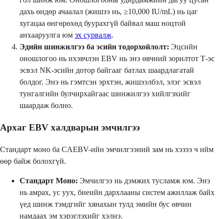
дахь өндөр ачаалал (жишээ нь, ≥10,000 IU/mL) нь цаг
хугацаа өнгөрөхөд буурахгүй байвал маш ноцтой
анхааруулга юм
эх сурвалж
.
Эдийн шинжилгээ ба эсийн тодорхойлолт:
Эцсийн
оношлогоо нь ихэвчлэн EBV нь энэ өвчний зорилтот Т-эс
эсвэл NK-эсийн дотор байгааг батлах шаардлагатай
болдог. Энэ нь гэмтсэн эрхтэн, жишээлбэл, элэг эсвэл
тунгалгийн булчирхайгаас шинжилгээ хийлгэхийг
шаардаж болно.
Архаг EBV халдварын эмчилгээ
Стандарт моно ба CAEBV-ийн эмчилгээний зам нь хэзээ ч ийм
өөр байж болохгүй.
Стандарт Моно:
Эмчилгээ нь дэмжих тусламж юм. Энэ
нь амрах, ус уух, биеийн дархлааны систем ажиллаж байх
үед шинж тэмдгийг хянахын тулд эмийн бус өвчин
намдаах эм хэрэглэхийг хэлнэ.