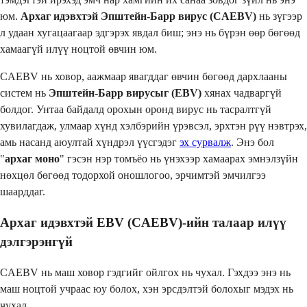
юм.
Архаг идэвхтэй Эпштейн-Барр вирус (CAEBV)
нь зүгээр
л удаан хугацаагаар эдгэрэх явдал биш; энэ нь бүрэн өөр бөгөөд
хамаагүй илүү ноцтой өвчин юм.
CAEBV нь ховор, аажмаар явагддаг өвчин бөгөөд дархлааны
систем нь
Эпштейн-Барр вирусыг (EBV)
хянах чадваргүй
болдог. Унтаа байдалд орохын оронд вирус нь тасралтгүй
хувилагдаж, улмаар хүнд хэлбэрийн үрэвсэл, эрхтэн рүү нэвтрэх,
амь насанд аюултай хүндрэл үүсгэдэг
эх сурвалж
. Энэ бол
"
архаг моно
" гэсэн нэр томъёо нь үнэхээр хамаарах эмнэлзүйн
нөхцөл бөгөөд тодорхой оношлогоо, эрчимтэй эмчилгээ
шаарддаг.
Архаг идэвхтэй EBV (CAEBV)-ийн талаар илүү
дэлгэрэнгүй
CAEBV нь маш ховор гэдгийг ойлгох нь чухал. Гэхдээ энэ нь
маш ноцтой учраас юу болох, хэн эрсдэлтэй болохыг мэдэх нь
чухал.