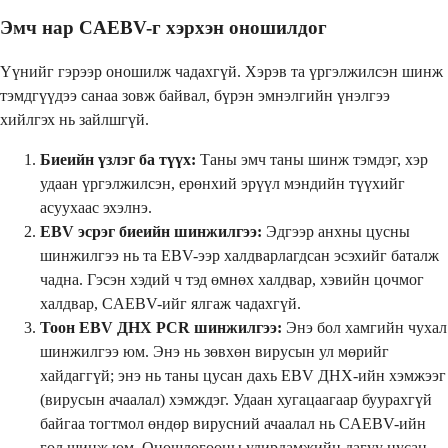
Эмч нар CAEBV-г хэрхэн оношилдог
Үүнийг гэрээр оношилж чадахгүй. Хэрэв та үргэлжилсэн шинж
тэмдгүүдээ санаа зовж байвал, бүрэн эмнэлгийн үнэлгээ
хийлгэх нь зайлшгүй.
Биеийн үзлэг ба түүх:
Таны эмч таны шинж тэмдэг, хэр
удаан үргэлжилсэн, ерөнхий эрүүл мэндийн түүхийг
асуухаас эхэлнэ.
EBV эсрэг биеийн шинжилгээ:
Эдгээр анхны цусны
шинжилгээ нь та EBV-ээр халдварлагдсан эсэхийг баталж
чадна. Гэсэн хэдий ч тэд өмнөх халдвар, хэвийн цочмог
халдвар, CAEBV-ийг ялгаж чадахгүй.
Тоон EBV ДНХ PCR шинжилгээ:
Энэ бол хамгийн чухал
шинжилгээ юм. Энэ нь зөвхөн вирусын ул мөрийг
хайдаггүй; энэ нь таны цусан дахь EBV ДНХ-ийн хэмжээг
(вирусын ачаалал) хэмждэг. Удаан хугацаагаар буурахгүй
байгаа тогтмол өндөр вирусний ачаалал нь CAEBV-ийн
гол шинж юм. Оношлогооны удирдамжийн дагуу цусан