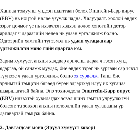
Ханиад томууны үндсэн шалтгаан болох Эпштейн-Барр вирус
(EBV) нь ноцтой нөлөө үзүүлж чадна. Халууралт, хоолой өвдөх
зэрэг цочмог үе нь ихэвчлэн хэдхэн долоо хоногийн дотор
арилдаг ч дараагийн нөлөө нь удаан үргэлжилж болно.
Эдгээрийн хамгийн түгээмэл нь
удаан хугацаагаар
үргэлжилсэн моно-гийн ядаргаа
юм.
Зарим хүмүүст, анхны халдвар арилсны дараа ч гэсэн хүнд
ядаргаа, ой санамж муудах, бие өвдөх зэрэг нь зургаан сар эсвэл
түүнээс ч удаан үргэлжилж болно
эх сурвалж
. Таны бие
эрчимтэй тэмцсэн бөгөөд бүрэн эдгэрэхэд илүү их хугацаа
шаардлагатай байна. Энэ тохиолдолд
Эпштейн-Барр вирус
(EBV)
идэвхтэй хувилагдах эсвэл шинэ гэмтэл учруулахгүй
болсон; та зөвхөн анхны нөлөөллийн удаан хугацааны үр
дагавартай тэмцэж байна.
2. Давтагдсан моно (Эрүүл хүмүүст ховор)