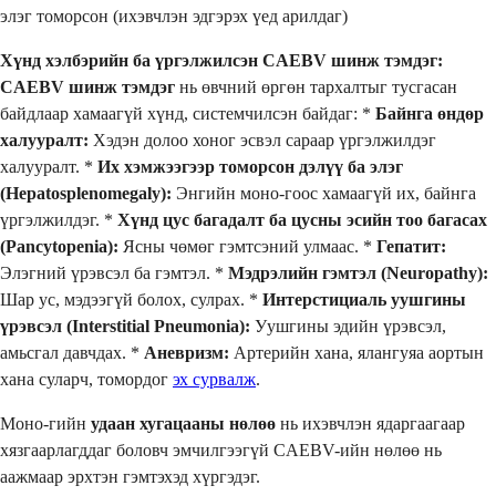
элэг томорсон (ихэвчлэн эдгэрэх үед арилдаг)
Хүнд хэлбэрийн ба үргэлжилсэн CAEBV шинж тэмдэг:
CAEBV шинж тэмдэг
нь өвчний өргөн тархалтыг тусгасан
байдлаар хамаагүй хүнд, системчилсэн байдаг: *
Байнга өндөр
халууралт:
Хэдэн долоо хоног эсвэл сараар үргэлжилдэг
халууралт. *
Их хэмжээгээр томорсон дэлүү ба элэг
(Hepatosplenomegaly):
Энгийн моно-гоос хамаагүй их, байнга
үргэлжилдэг. *
Хүнд цус багадалт ба цусны эсийн тоо багасах
(Pancytopenia):
Ясны чөмөг гэмтсэний улмаас. *
Гепатит:
Элэгний үрэвсэл ба гэмтэл. *
Мэдрэлийн гэмтэл (Neuropathy):
Шар ус, мэдээгүй болох, сулрах. *
Интерстициаль уушгины
үрэвсэл (Interstitial Pneumonia):
Уушгины эдийн үрэвсэл,
амьсгал давчдах. *
Аневризм:
Артерийн хана, ялангуяа аортын
хана суларч, томордог
эх сурвалж
.
Моно-гийн
удаан хугацааны нөлөө
нь ихэвчлэн ядаргаагаар
хязгаарлагддаг боловч эмчилгээгүй CAEBV-ийн нөлөө нь
аажмаар эрхтэн гэмтэхэд хүргэдэг.