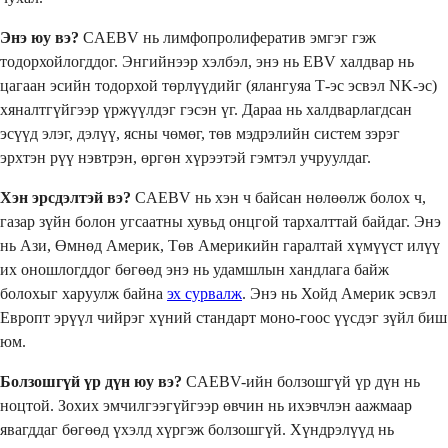
Энэ юу вэ?
CAEBV нь лимфопролифератив эмгэг гэж
тодорхойлогддог. Энгийнээр хэлбэл, энэ нь EBV халдвар нь
цагаан эсийн тодорхой төрлүүдийг (ялангуяа Т-эс эсвэл NK-эс)
хяналтгүйгээр үржүүлдэг гэсэн үг. Дараа нь халдварлагдсан
эсүүд элэг, дэлүү, ясны чөмөг, төв мэдрэлийн систем зэрэг
эрхтэн рүү нэвтрэн, өргөн хүрээтэй гэмтэл учруулдаг.
Хэн эрсдэлтэй вэ?
CAEBV нь хэн ч байсан нөлөөлж болох ч,
газар зүйн болон угсаатны хувьд онцгой тархалттай байдаг. Энэ
нь Ази, Өмнөд Америк, Төв Америкийн гаралтай хүмүүст илүү
их оношлогддог бөгөөд энэ нь удамшлын хандлага байж
болохыг харуулж байна
эх сурвалж
. Энэ нь Хойд Америк эсвэл
Европт эрүүл чийрэг хүний ​​стандарт моно-гоос үүсдэг зүйл биш
юм.
Болзошгүй үр дүн юу вэ?
CAEBV-ийн болзошгүй үр дүн нь
ноцтой. Зохих эмчилгээгүйгээр өвчин нь ихэвчлэн аажмаар
явагддаг бөгөөд үхэлд хүргэж болзошгүй. Хүндрэлүүд нь