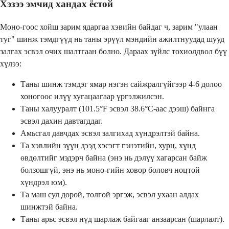
Хэзээ эмчид хандах ёстой
Моно-гоос хойш зарим ядаргаа хэвийн байдаг ч, зарим "улаан
туг" шинж тэмдгүүд нь таны эрүүл мэндийн ажилтнуудад шууд
залгах эсвэл очих шалтгаан болно. Дараах зүйлс тохиолдвол бүү
хүлээ:
Таны шинж тэмдэг ямар нэгэн сайжралгүйгээр 4-6 долоо
хоногоос илүү хугацаагаар үргэлжилсэн.
Таны халууралт (101.5°F эсвэл 38.6°C-аас дээш) байнга
эсвэл дахин давтагддаг.
Амьсгал давчдах эсвэл залгихад хүндрэлтэй байна.
Та хэвлийн зүүн дээд хэсэгт гэнэтийн, хурц, хүнд
өвдөлтийг мэдэрч байна (энэ нь дэлүү хагарсан байж
болзошгүй, энэ нь моно-гийн ховор боловч ноцтой
хүндрэл юм).
Та маш сул дорой, толгой эргэж, эсвэл ухаан алдах
шинжтэй байна.
Таны арьс эсвэл нүд шарлаж байгааг анзаарсан (шарлалт).