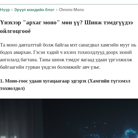
Нүүр
Эрүүл мэндийн блог
Chronic Mono
Үнэхээр "архаг моно" мөн үү? Шинж тэмдгүүдээ
ойлгоцгооё
Та моно давталттай болж байгаа мэт санагдвал хамгийн мууг нь
бодох амархан. Гэсэн хэдий ч ихэнх тохиолдлууд доорх эхний
ангилалд багтана. Таны шинж тэмдэг яагаад удаан үргэлжилж
байгаагийн гурван үндсэн боломжийг авч үзье.
1. Моно-гоос удаан хугацаагаар эдгэрэх (Хамгийн түгээмэл
тохиолдол)