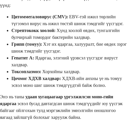
үүнд:
Цитоммегаловирус (CMV):
EBV-тэй ижил төрлийн
түгээмэл вирус нь ижил төстэй шинж тэмдгийг үүсгэдэг.
Стрептококк хоолой:
Хүнд хоолой өвдөх, тунгалгийн
булчирхай томордог бактерийн халдвар.
Грипп (томуу):
Хэт их ядаргаа, халууралт, бие өвдөх зэрэг
шинж тэмдгийг үүсгэдэг.
Гепатит А:
Ядаргаа, элэгний үрэвсэл үүсгэдэг вируст
халдвар.
Токсоплазмоз:
Хорхойны халдвар.
Цочмог ХДХВ халдвар:
ХДХВ-ийн анхны үе нь томуу
эсвэл моно шиг шинж тэмдгүүдтэй байж болно.
Энэ нь таны
удаан хугацаагаар үргэлжилсэн моно-гийн
ядаргаа
эсвэл бусад давтагдсан шинж тэмдгүүдийг юу үүсгэж
байгааг ойлгохын тулд мэргэжлийн эмнэлгийн оношлогоо
яагаад зайлшгүй болохыг харуулж байна.