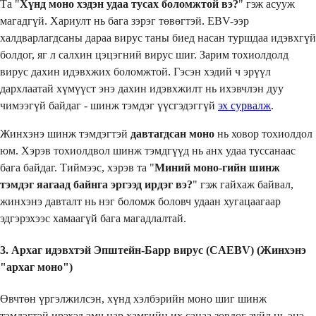
Та "
Хүнд моно хэдэн удаа тусах боломжтой вэ?
" гэж асууж
магадгүй. Хариулт нь бага зэрэг төвөгтэй. EBV-ээр
халдварлагдсаны дараа вирус таны биед насан туршдаа идэвхгүй
болдог, яг л салхин цэцэгний вирус шиг. Зарим тохиолдолд
вирус дахин идэвхжих боломжтой. Гэсэн хэдий ч эрүүл
дархлаатай хүмүүст энэ дахин идэвхжилт нь ихэвчлэн дуу
чимээгүй байдаг - шинж тэмдэг үүсгэдэггүй
эх сурвалж
.
Жинхэнэ шинж тэмдэгтэй
давтагдсан моно
нь ховор тохиолдол
юм. Хэрэв тохиолдвол шинж тэмдгүүд нь анх удаа туссанаас
бага байдаг. Тиймээс, хэрэв та "
Миний моно-гийн шинж
тэмдэг яагаад байнга эргээд ирдэг вэ?
" гэж гайхаж байвал,
жинхэнэ давталт нь нэг боломж боловч удаан хугацаагаар
эдгэрэхээс хамаагүй бага магадлалтай.
3. Архаг идэвхтэй Эпштейн-Барр вирус (CAEBV) (Жинхэнэ
"архаг моно")
Өвчтөн үргэлжилсэн, хүнд хэлбэрийн моно шиг шинж
тэмдэгтэй ирэхэд эмч нар хамгийн их санаа зовдог зүйл нь энэ