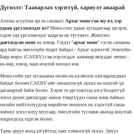
Дүгнэлт: Тааварлах хэрэггүй, хариулт аваарай
Анхны асуултаа эргэн санавал:
Архаг моно гэж юу вэ, хэр
удаан үргэлжилдэг вэ?
Моно-гоос удаан хугацаагаар эдгэрэх,
хэдэн сар үргэлжилдэг ядаргаа нь түгээмэл. Жинхэнэ
давтагдсан моно
нь ховор. Гэхдээ "
архаг моно
" гэсэн санааны
ард байгаа эмнэлзүйн бодит байдал - Архаг идэвхтэй Эпштейн-
Барр вирус (CAEBV) гэж нэрлэгддэг аажмаар явагддаг өвчин -
нь өөр, ховор, маш ноцтой нөхцөл юм.
Моно-гийн урт хугацааны нөлөө нь ихэвчлэн хязгаарлагдмал
байдаг боловч CAEBV-ийг оношлохгүй орхих нь ноцтой үр
дагавартай байж болно. Хэрэв та үргэлжлээд алга болдоггүй
эсвэл дахин давтагддаг шинж тэмдгүүдээ санаа зовж байвал,
онлайн нийтлэлүүдээр өөрийгөө оношлох нь хэрэггүй санаа
зовнил эсвэл илүү муугаар, эмнэлгийн тусламж авахад аюултай
хоцрогдолд хүргэж болно.
Таны эрүүл мэнд азгүйтэлд хаях хэмжээгүй чухал. Эрүүл