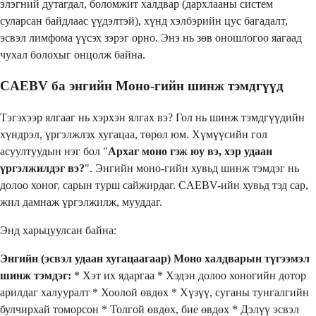
элэгний дутагдал, боломжит халдвар (дархлааны систем
суларсан байдлаас үүдэлтэй), хүнд хэлбэрийн цус багадалт,
эсвэл лимфома үүсэх зэрэг орно. Энэ нь зөв оношлогоо яагаад
чухал болохыг онцолж байна.
CAEBV ба энгийн Моно-гийн шинж тэмдгүүд
Тэгэхээр ялгааг нь хэрхэн ялгах вэ? Гол нь шинж тэмдгүүдийн
хүндрэл, үргэлжлэх хугацаа, төрөл юм. Хүмүүсийн гол
асуултуудын нэг бол "
Архаг моно гэж юу вэ, хэр удаан
үргэлжилдэг вэ?
". Энгийн моно-гийн хувьд шинж тэмдэг нь
долоо хоног, сарын турш сайжирдаг. CAEBV-ийн хувьд тэд сар,
жил дамнаж үргэлжилж, мууддаг.
Энд харьцуулсан байна:
Энгийн (эсвэл удаан хугацаагаар) Моно халдварын түгээмэл
шинж тэмдэг:
* Хэт их ядаргаа * Хэдэн долоо хоногийн дотор
арилдаг халууралт * Хоолой өвдөх * Хүзүү, суганы тунгалгийн
булчирхай томорсон * Толгой өвдөх, бие өвдөх * Дэлүү эсвэл