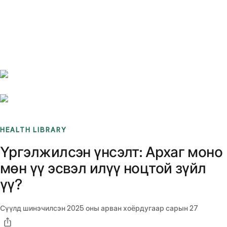
Benchmarks
Stories
FAQ
Sign up / Log in
HEALTH LIBRARY
Үргэлжилсэн үнсэлт: Архаг моно
мөн үү эсвэл илүү ноцтой зүйл
үү?
Сүүлд шинэчилсэн
2025 оны арван хоёрдугаар сарын 27