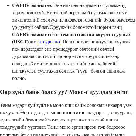
CAEBV эмчилгээ:
Энэ нөхцөл нь дэмжих тусламжид
хариу өгдөггүй. Вирусний эсрэг эм ба уламжлалт хими
эмчилгээний схемууд нь ихэвчлэн өвчнийг бүрэн эмчлэхэд
үр дүнгүй байдаг. Эрүүлжих боломжтой цорын ганц
CAEBV эмчилгээ
бол
гемопоэтик шилжүүлэн суулгах
(HSCT)
юм
эх сурвалж
. Ясны чөмөг шилжүүлэн суулгах
гэж нэрлэгддэг энэ процедурыг өвчтөний өвчтэй
дархлааны системийг донор өгсөн эрүүл системээр
сольдог. Хими эмчилгээ нь өвчнийг хянах, биеийг
шилжүүлэн суулгахад бэлтгэх "гүүр" болгон ашиглаж
болно.
Өөр зүйл байж болох уу? Моно-г дуулдам эмгэг
Таны мэдэрч буй зүйл нь моно биш байж болохыг анхаарч үзэх
нь чухал. Өөр хэд хэдэн
моно шиг эмгэг
нь ядаргаа, халууралт,
тунгалгийн булчирхай томорөх зэрэг ижил төстэй шинж
тэмдгүүдийг үүсгэдэг. Таны моно эргэн ирсэн гэж бодохоос
өмнө эмч бусад нөхцлүүдийг үгүйсгэх шаардлагатай болно,