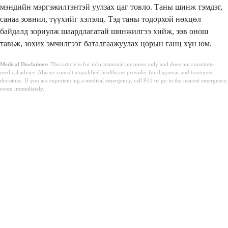
мэндийн мэргэжилтэнтэй уулзах цаг товло. Таны шинж тэмдэг,
санаа зовнил, түүхийг хэлэлц. Тэд таны тодорхой нөхцөл
байдалд зориулж шаардлагатай шинжилгээ хийж, зөв онош
тавьж, зохих эмчилгээг баталгаажуулах цорын ганц хүн юм.
Medical Disclaimer:
This article is for informational purposes only and does not constitute
medical advice. Always consult a qualified healthcare provider for diagnosis and treatment
decisions. If you are experiencing a medical emergency, call 911 or go to the nearest emergency
room immediately.