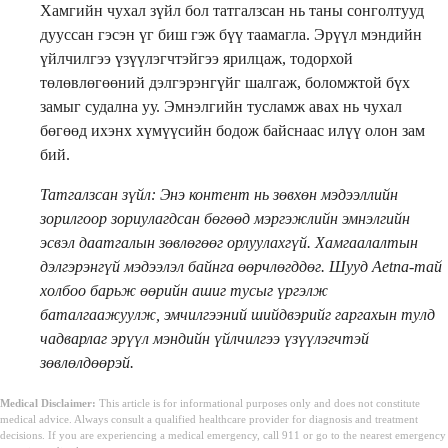
Хамгийн чухал зүйл бол татгалзсан нь таны сонголтууд
дууссан гэсэн үг биш гэж бүү таамагла. Эрүүл мэндийн
үйлчилгээ үзүүлэгчтэйгээ ярилцаж, тодорхой
төлөвлөгөөний дэлгэрэнгүйг шалгаж, боломжтой бүх
замыг судална уу. Эмнэлгийн тусламж авах нь чухал
бөгөөд ихэнх хүмүүсийн бодож байснаас илүү олон зам
бий.
Татгалзсан зүйл: Энэ контент нь зөвхөн мэдээллийн
зорилгоор зориулагдсан бөгөөд мэргэжлийн эмнэлгийн
эсвэл даатгалын зөвлөгөөг орлуулахгүй. Хамгаалалтын
дэлгэрэнгүй мэдээлэл байнга өөрчлөгддөг. Шууд Aetna-тай
холбоо барьж өөрийн ашиг тусыг үргэлж
баталгаажуулж, эмчилгээний шийдвэрийг гаргахын тулд
чадварлаг эрүүл мэндийн үйлчилгээ үзүүлэгчтэй
зөвлөлдөөрэй.
Medical Disclaimer:
This article is for informational purposes only and does not constitute
medical advice. Always consult a qualified healthcare provider for diagnosis and treatment
decisions. If you are experiencing a medical emergency, call 911 or go to the nearest emergency