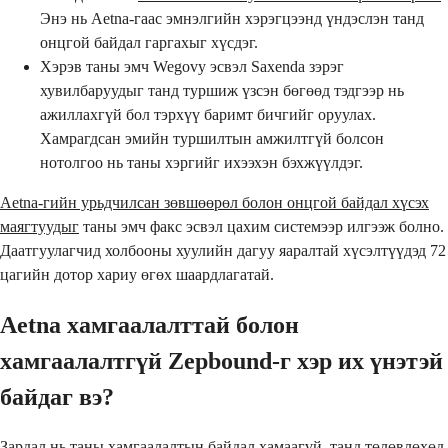
Энэ нь Aetna-гаас эмнэлгийн хэрэгцээнд үндэслэн танд
онцгой байдал гаргахыг хүсдэг.
Хэрэв таны эмч Wegovy эсвэл Saxenda зэрэг
хувилбаруудыг танд туршиж үзсэн бөгөөд тэдгээр нь
ажиллахгүй бол тэрхүү баримт бичгийг оруулах.
Хамрагдсан эмийн туршилтын амжилтгүй болсон
нотолгоо нь таны хэргийг ихээхэн бэхжүүлдэг.
Aetna-гийн урьдчилсан зөвшөөрөл болон онцгой байдал хүсэх
маягтуудыг
таны эмч факс эсвэл цахим системээр илгээж болно.
Даатгуулагчид холбооны хуулийн дагуу яаралтай хүсэлтүүдэд 72
цагийн дотор хариу өгөх шаардлагатай.
Aetna хамгаалалттай болон
хамгаалалтгүй Zepbound-г хэр их үнэтэй
байдаг вэ?
Зардал нь таны хамгаалалтын байдал хамаагүй, танд төлөвлөхөд