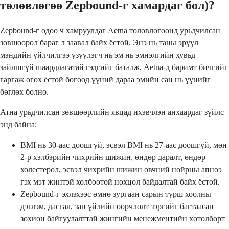
төлөвлөгөө Zepbound-г хамардаг бол)?
Zepbound-г одоо ч хамруулдаг Aetna төлөвлөгөөнд урьдчилсан
зөвшөөрөл бараг л заавал байх ёстой. Энэ нь таны эрүүл
мэндийн үйлчилгээ үзүүлэгч нь эм нь эмнэлгийн хувьд
зайлшгүй шаардлагатай гэдгийг баталж, Aetna-д баримт бичгийг
гаргаж өгөх ёстой бөгөөд үүний дараа эмийн сан нь үүнийг
бөглөх болно.
Атна
урьдчилсан зөвшөөрлийн явцад ихэвчлэн анхаардаг
зүйлс
энд байна:
BMI нь 30-аас доошгүй, эсвэл BMI нь 27-аас доошгүй, мөн
2-р хэлбэрийн чихрийн шижин, өндөр даралт, өндөр
холестерол, эсвэл чихрийн шижин өвчний нойрны апноэ
гэх мэт жинтэй холбоотой нөхцөл байдалтай байх ёстой.
Zepbound-г эхлэхээс өмнө зургаан сарын турш хоолны
дэглэм, дасгал, зан үйлийн өөрчлөлт зэргийг багтаасан
зохион байгуулалттай жингийн менежментийн хөтөлбөрт