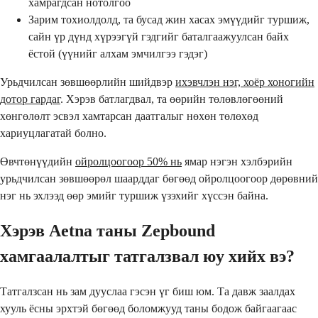
хамрагдсан нотолгоо
Зарим тохиолдолд, та бусад жин хасах эмүүдийг туршиж,
сайн үр дүнд хүрээгүй гэдгийг баталгаажуулсан байх
ёстой (үүнийг алхам эмчилгээ гэдэг)
Урьдчилсан зөвшөөрлийн шийдвэр
ихэвчлэн нэг, хоёр хоногийн
дотор гардаг
. Хэрэв батлагдвал, та өөрийн төлөвлөгөөний
хөнгөлөлт эсвэл хамтарсан даатгалыг нөхөн төлөхөд
хариуцлагатай болно.
Өвчтөнүүдийн
ойролцоогоор 50% нь
ямар нэгэн хэлбэрийн
урьдчилсан зөвшөөрөл шаарддаг бөгөөд ойролцоогоор дөрөвний
нэг нь эхлээд өөр эмийг туршиж үзэхийг хүссэн байна.
Хэрэв Aetna таны Zepbound
хамгаалалтыг татгалзвал юу хийх вэ?
Татгалзсан нь зам дууслаа гэсэн үг биш юм. Та давж заалдах
хууль ёсны эрхтэй бөгөөд боломжууд таны бодож байгаагаас