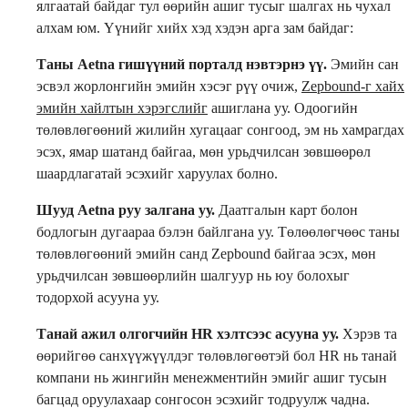
ялгаатай байдаг тул өөрийн ашиг тусыг шалгах нь чухал
алхам юм. Үүнийг хийх хэд хэдэн арга зам байдаг:
Таны Aetna гишүүний порталд нэвтэрнэ үү.
Эмийн сан
эсвэл жорлонгийн эмийн хэсэг рүү очиж,
Zepbound-г хайх
эмийн хайлтын хэрэгслийг
ашиглана уу. Одоогийн
төлөвлөгөөний жилийн хугацааг сонгоод, эм нь хамрагдах
эсэх, ямар шатанд байгаа, мөн урьдчилсан зөвшөөрөл
шаардлагатай эсэхийг харуулах болно.
Шууд Aetna руу залгана уу.
Даатгалын карт болон
бодлогын дугаараа бэлэн байлгана уу. Төлөөлөгчөөс таны
төлөвлөгөөний эмийн санд Zepbound байгаа эсэх, мөн
урьдчилсан зөвшөөрлийн шалгуур нь юу болохыг
тодорхой асууна уу.
Танай ажил олгогчийн HR хэлтсээс асууна уу.
Хэрэв та
өөрийгөө санхүүжүүлдэг төлөвлөгөөтэй бол HR нь танай
компани нь жингийн менежментийн эмийг ашиг тусын
багцад оруулахаар сонгосон эсэхийг тодруулж чадна.