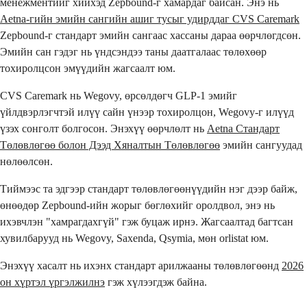
менежментийг хийхэд Zepbound-г хамардаг байсан. Энэ нь
Aetna-гийн эмийн сангийн ашиг тусыг удирддаг CVS Caremark
Zepbound-г стандарт эмийн сангаас хассаны дараа өөрчлөгдсөн.
Эмийн сан гэдэг нь үндсэндээ таны даатгалаас төлөхөөр
тохиролцсон эмүүдийн жагсаалт юм.
CVS Caremark нь Wegovy, өрсөлдөгч GLP-1 эмийг
үйлдвэрлэгчтэй илүү сайн үнээр тохиролцон, Wegovy-г илүүд
үзэх сонголт болгосон. Энэхүү өөрчлөлт нь
Aetna Стандарт
Төлөвлөгөө болон Дээд Хяналтын Төлөвлөгөө
эмийн сангуудад
нөлөөлсөн.
Тиймээс та эдгээр стандарт төлөвлөгөөнүүдийн нэг дээр байж,
өнөөдөр Zepbound-ийн жорыг бөглөхийг оролдвол, энэ нь
ихэвчлэн "хамрагдахгүй" гэж буцаж ирнэ. Жагсаалтад багтсан
хувилбарууд нь Wegovy, Saxenda, Qsymia, мөн orlistat юм.
Энэхүү хасалт нь ихэнх стандарт арилжааны төлөвлөгөөнд
2026
он хүртэл үргэлжилнэ
гэж хүлээгдэж байна.