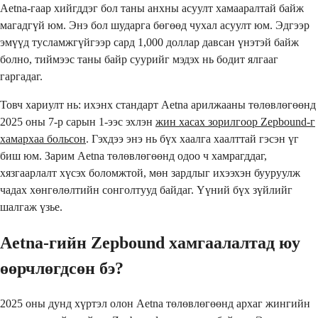
Aetna-гаар хийгддэг бол таны анхны асуулт хамааралтай байж
магадгүй юм. Энэ бол шударга бөгөөд чухал асуулт юм. Эдгээр
эмүүд тусламжгүйгээр сард 1,000 доллар давсан үнэтэй байж
болно, тиймээс таны байр суурийг мэдэх нь бодит ялгааг
гаргадаг.
Товч хариулт нь: ихэнх стандарт Aetna арилжааны төлөвлөгөөнд
2025 оны 7-р сарын 1-ээс эхлэн
жин хасах зорилгоор Zepbound-г
хамархаа больсон
. Гэхдээ энэ нь бүх хаалга хаалттай гэсэн үг
биш юм. Зарим Aetna төлөвлөгөөнд одоо ч хамрагддаг,
хязгаарлалт хүсэх боломжтой, мөн зардлыг ихээхэн бууруулж
чадах хөнгөлөлтийн сонголтууд байдаг. Үүний бүх зүйлийг
шалгаж үзье.
Aetna-гийн Zepbound хамгаалалтад юу
өөрчлөгдсөн бэ?
2025 оны дунд хүртэл олон Aetna төлөвлөгөөнд архаг жингийн