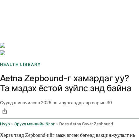
Benchmarks
Stories
FAQ
Sign up / Log in
HEALTH LIBRARY
Aetna Zepbound-г хамардаг уу?
Та мэдэх ёстой зүйлс энд байна
Сүүлд шинэчилсэн
2026 оны зургаадугаар сарын 30
Нүүр
Эрүүл мэндийн блог
Does Aetna Cover Zepbound
Хэрэв танд Zepbound-ийг зааж өгсөн бөгөөд вакцинжуулалт нь