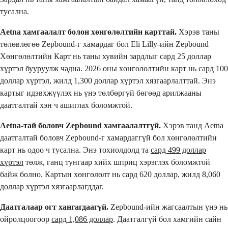
тусална.
Aetna хамгаалалт болон хөнгөлөлтийн карттай.
Хэрэв таны
төлөвлөгөө Zepbound-г хамардаг бол Eli Lilly-ийн Zepbound
Хөнгөлөлтийн Карт нь таны хувийн зардлыг сард 25 доллар
хүртэл бууруулж чадна. 2026 оны хөнгөлөлтийн карт нь сард 100
доллар хүртэл, жилд 1,300 доллар хүртэл хязгаарлалттай. Энэ
картыг идэвхжүүлэх нь үнэ төлбөргүй бөгөөд арилжааны
даатгалтай хэн ч ашиглах боломжтой.
Aetna-тай боловч Zepbound хамгаалалтгүй.
Хэрэв танд Aetna
даатгалтай боловч Zepbound-г хамардаггүй бол хөнгөлөлтийн
карт нь одоо ч тусална. Энэ тохиолдолд та
сард 499 доллар
хүртэл
төлж, ганц тунгаар хийх шприц хэрэглэх боломжтой
байж болно. Картын хөнгөлөлт нь сард 620 доллар, жилд 8,060
доллар хүртэл хязгаарлагддаг.
Даатгалаар огт хангагдаагүй.
Zepbound-ийн жагсаалтын үнэ нь
ойролцоогоор
сард 1,086 доллар
. Даатгалгүй бол хамгийн сайн