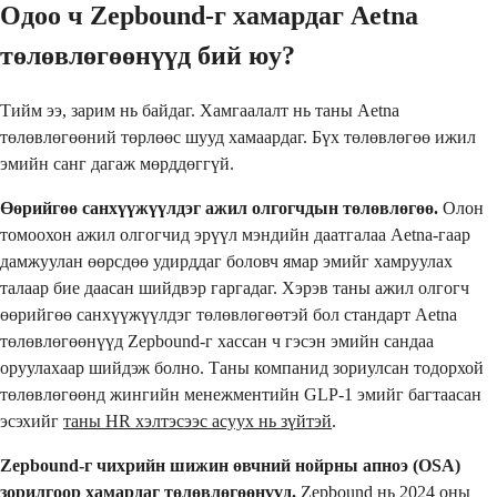
Одоо ч Zepbound-г хамардаг Aetna
төлөвлөгөөнүүд бий юу?
Тийм ээ, зарим нь байдаг. Хамгаалалт нь таны Aetna
төлөвлөгөөний төрлөөс шууд хамаардаг. Бүх төлөвлөгөө ижил
эмийн санг дагаж мөрддөггүй.
Өөрийгөө санхүүжүүлдэг ажил олгогчдын төлөвлөгөө.
Олон
томоохон ажил олгогчид эрүүл мэндийн даатгалаа Aetna-гаар
дамжуулан өөрсдөө удирддаг боловч ямар эмийг хамруулах
талаар бие даасан шийдвэр гаргадаг. Хэрэв таны ажил олгогч
өөрийгөө санхүүжүүлдэг төлөвлөгөөтэй бол стандарт Aetna
төлөвлөгөөнүүд Zepbound-г хассан ч гэсэн эмийн сандаа
оруулахаар шийдэж болно. Таны компанид зориулсан тодорхой
төлөвлөгөөнд жингийн менежментийн GLP-1 эмийг багтаасан
эсэхийг
таны HR хэлтэсээс асуух нь зүйтэй
.
Zepbound-г чихрийн шижин өвчний нойрны апноэ (OSA)
зорилгоор хамардаг төлөвлөгөөнүүд.
Zepbound нь 2024 оны