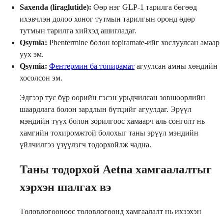
Saxenda (liraglutide):
Өөр нэг GLP-1 тарилга бөгөөд
ихэвчлэн долоо хоног тутмын тарилгын оронд өдөр
тутмын тарилга хийхэд ашигладаг.
Qsymia:
Phentermine болон topiramate-ийг хослуулсан амаар
уух эм.
Qsymia:
Фентермин ба топирамат
агуулсан амны хөндийн
хосолсон эм.
Эдгээр тус бүр өөрийн гэсэн урьдчилсан зөвшөөрлийн
шаардлага болон зардлын бүтцийг агуулдаг. Эрүүл
мэндийн түүх болон зорилгоос хамаарч аль сонголт нь
хамгийн тохиромжтой болохыг таны эрүүл мэндийн
үйлчилгээ үзүүлэгч тодорхойлж чадна.
Таны тодорхой Aetna хамгаалалтыг
хэрхэн шалгах вэ
Төлөвлөгөөнөөс төлөвлөгөөнд хамгаалалт нь ихээхэн