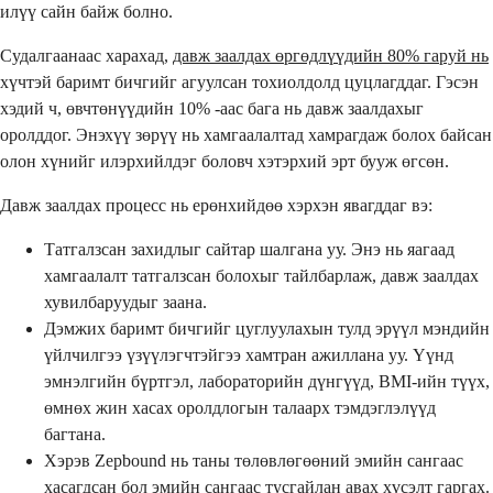
илүү сайн байж болно.
Судалгаанаас харахад,
давж заалдах өргөдлүүдийн 80% гаруй нь
хүчтэй баримт бичгийг агуулсан тохиолдолд цуцлагддаг. Гэсэн
хэдий ч, өвчтөнүүдийн 10% -аас бага нь давж заалдахыг
оролддог. Энэхүү зөрүү нь хамгаалалтад хамрагдаж болох байсан
олон хүнийг илэрхийлдэг боловч хэтэрхий эрт бууж өгсөн.
Давж заалдах процесс нь ерөнхийдөө хэрхэн явагддаг вэ:
Татгалзсан захидлыг сайтар шалгана уу. Энэ нь яагаад
хамгаалалт татгалзсан болохыг тайлбарлаж, давж заалдах
хувилбаруудыг заана.
Дэмжих баримт бичгийг цуглуулахын тулд эрүүл мэндийн
үйлчилгээ үзүүлэгчтэйгээ хамтран ажиллана уу. Үүнд
эмнэлгийн бүртгэл, лабораторийн дүнгүүд, BMI-ийн түүх,
өмнөх жин хасах оролдлогын талаарх тэмдэглэлүүд
багтана.
Хэрэв Zepbound нь таны төлөвлөгөөний эмийн сангаас
хасагдсан бол
эмийн сангаас тусгайлан авах хүсэлт гаргах
.