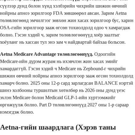
сүүлээр дунд болон хүнд хэлбэрийн чихрийн шижин өвчний
нойрны апноэ зорилгоор FDA зөвшөөрөл авсан. Зарим Aetna
төлөвлөгөөнд эмчилгээг зөвхөн жин хасах зорилгоор бус, харин
OSA-гийн зорилгоор зааж өгсөн тохиолдолд одоо ч хамрагдаж
болно. Гэсэн хэдий ч, зарим төлөвлөгөөнүүд хоёр заалтыг
хоёуланг нь хассан тул энэ зам ч найдвартай байхаа больсон.
Aetna Medicare Advantage төлөвлөгөөнүүд.
Одоогийн
Medicare-ийн дүрэм журам нь ихэвчлэн жин хасах эмийг
хамардаггүй. Гэсэн хэдий ч Medicare нь Zepbound-г чихрийн
шижин өвчний нойрны апноэ зорилгоор зааж өгсөн тохиолдолд
хамарч болно. 2025 оны 12-р сард зарлагдсан BALANCE нэртэй
шинэ холбооны туршилтын хөтөлбөр нь 2026 оны дунд үеэс
эхлэн Medicare болон Medicaid GLP-1-ийн хүртээмжийг
өргөжүүлж болно. Part D төлөвлөгөөнүүд 2027 оны 1-р сараар
нэмэгдэж болно.
Aetna-гийн шаардлага (Хэрэв таны