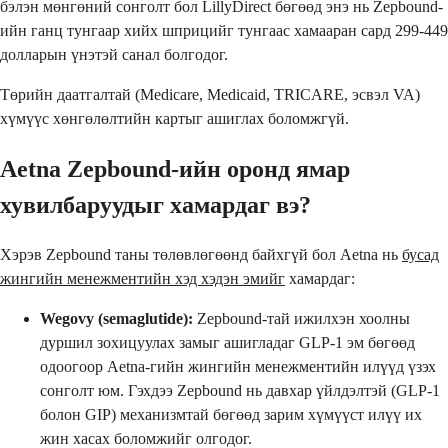
бэлэн мөнгөний сонголт бол LillyDirect бөгөөд энэ нь Zepbound-
ийн ганц тунгаар хийх шприцийг тунгаас хамааран сард 299-449
долларын үнэтэй санал болгодог.
Төрийн даатгалтай (Medicare, Medicaid, TRICARE, эсвэл VA)
хүмүүс хөнгөлөлтийн картыг ашиглах боломжгүй.
Aetna Zepbound-ийн оронд ямар
хувилбаруудыг хамардаг вэ?
Хэрэв Zepbound таны төлөвлөгөөнд байхгүй бол Aetna нь
бусад
жингийн менежментийн хэд хэдэн эмийг
хамардаг:
Wegovy (semaglutide):
Zepbound-тай ижилхэн хоолны
дуршил зохицуулах замыг ашигладаг GLP-1 эм бөгөөд
одоогоор Aetna-гийн жингийн менежментийн илүүд үзэх
сонголт юм. Гэхдээ Zepbound нь давхар үйлдэлтэй (GLP-1
болон GIP) механизмтай бөгөөд зарим хүмүүст илүү их
жин хасах боломжийг олгодог.