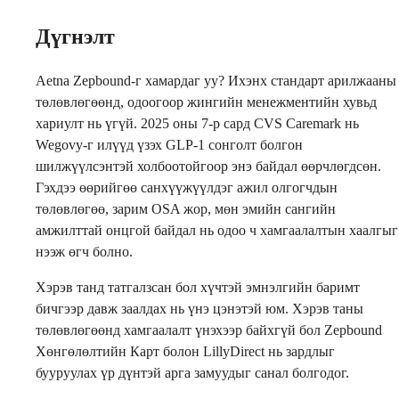
Дүгнэлт
Aetna Zepbound-г хамардаг уу? Ихэнх стандарт арилжааны
төлөвлөгөөнд, одоогоор жингийн менежментийн хувьд
хариулт нь үгүй. 2025 оны 7-р сард CVS Caremark нь
Wegovy-г илүүд үзэх GLP-1 сонголт болгон
шилжүүлсэнтэй холбоотойгоор энэ байдал өөрчлөгдсөн.
Гэхдээ өөрийгөө санхүүжүүлдэг ажил олгогчдын
төлөвлөгөө, зарим OSA жор, мөн эмийн сангийн
амжилттай онцгой байдал нь одоо ч хамгаалалтын хаалгыг
нээж өгч болно.
Хэрэв танд татгалзсан бол хүчтэй эмнэлгийн баримт
бичгээр давж заалдах нь үнэ цэнэтэй юм. Хэрэв таны
төлөвлөгөөнд хамгаалалт үнэхээр байхгүй бол Zepbound
Хөнгөлөлтийн Карт болон LillyDirect нь зардлыг
бууруулах үр дүнтэй арга замуудыг санал болгодог.