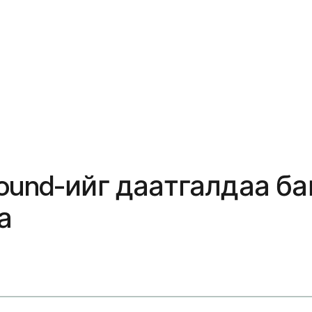
ound-ийг даатгалдаа ба
а