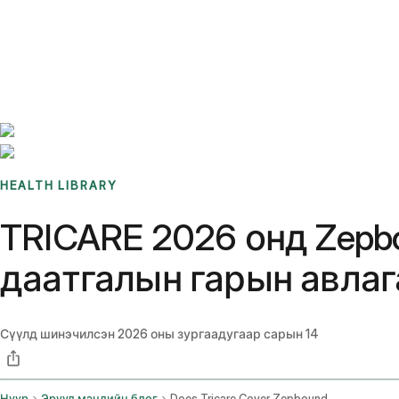
Benchmarks
Stories
FAQ
Sign up / Log in
HEALTH LIBRARY
TRICARE 2026 онд Zepb
даатгалын гарын авлаг
Сүүлд шинэчилсэн
2026 оны зургаадугаар сарын 14
Нүүр
Эрүүл мэндийн блог
Does Tricare Cover Zepbound