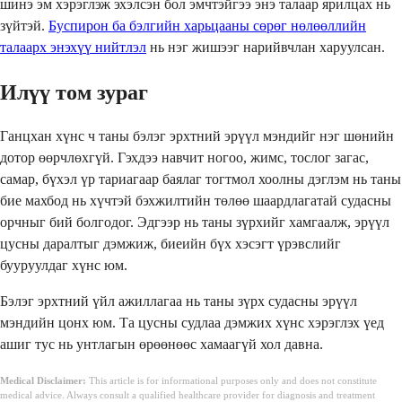
шинэ эм хэрэглэж эхэлсэн бол эмчтэйгээ энэ талаар ярилцах нь
зүйтэй.
Буспирон ба бэлгийн харьцааны сөрөг нөлөөллийн
талаарх энэхүү нийтлэл
нь нэг жишээг нарийвчлан харуулсан.
Илүү том зураг
Ганцхан хүнс ч таны бэлэг эрхтний эрүүл мэндийг нэг шөнийн
дотор өөрчлөхгүй. Гэхдээ навчит ногоо, жимс, тослог загас,
самар, бүхэл үр тариагаар баялаг тогтмол хоолны дэглэм нь таны
бие махбод нь хүчтэй бэхжилтийн төлөө шаардлагатай судасны
орчныг бий болгодог. Эдгээр нь таны зүрхийг хамгаалж, эрүүл
цусны даралтыг дэмжиж, биеийн бүх хэсэгт үрэвслийг
бууруулдаг хүнс юм.
Бэлэг эрхтний үйл ажиллагаа нь таны зүрх судасны эрүүл
мэндийн цонх юм. Та цусны судлаа дэмжих хүнс хэрэглэх үед
ашиг тус нь унтлагын өрөөнөөс хамаагүй хол давна.
Medical Disclaimer:
This article is for informational purposes only and does not constitute
medical advice. Always consult a qualified healthcare provider for diagnosis and treatment