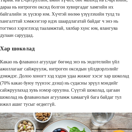
дараа нь нитроген оксид болгон хувиргадаг хамгийн их
байгалийн эх үүсвэр юм. Хүчтэй нөлөө үзүүлэхийн тулд та
хангалттай хэмжээгээр идэх шаардлагатай байдаг ч энэ нь
тогтмол хэрэглэхэд тааламжтай, хялбар хүнс юм, ялангуяа
дулаан саруудад.
Хар шоколад
Какао нь флаванол агуулдаг бөгөөд энэ нь эндотелийн үйл
ажиллагааг сайжруулж, нитроген оксидын үйлдвэрлэлийг
дэмждэг. Долоо хоногт хэд хэдэн удаа жижиг хэсэг хар шоколад
(70% какао буюу түүнээс дээш) нь судасны эрүүл мэндийг
сайжруулахад хувь нэмэр оруулна. Сүүтэй шоколад, цагаан
шоколад нь флаванолын агууламж хамаагүй бага байдаг тул
ижил ашиг тусыг өгдөггүй.