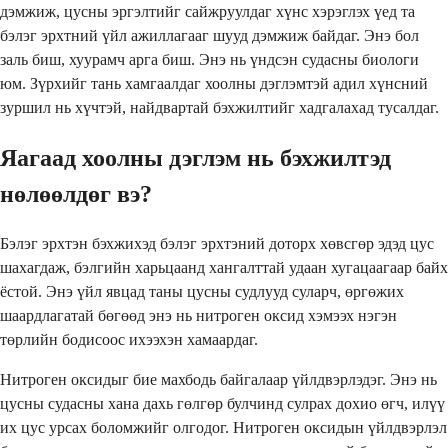
дэмжиж, цусны эргэлтийг сайжруулдаг хүнс хэрэглэх үед та
бэлэг эрхтний үйл ажиллагааг шууд дэмжиж байдаг. Энэ бол
заль биш, хуурамч арга биш. Энэ нь үндсэн судасны биологи
юм. Зүрхийг тань хамгаалдаг хоолны дэглэмтэй адил хүнсний
зуршил нь хүчтэй, найдвартай бэхжилтийг хадгалахад тусалдаг.
Яагаад хоолны дэглэм нь бэхжилтэд
нөлөөлдөг вэ?
Бэлэг эрхтэн бэхжихэд бэлэг эрхтэний доторх хөвсгөр эдэд цус
шахагдаж, бэлгийн харьцаанд хангалттай удаан хугацаагаар байх
ёстой. Энэ үйл явцад таны цусны судлууд суларч, өргөжих
шаардлагатай бөгөөд энэ нь нитроген оксид хэмээх нэгэн
төрлийн бодисоос ихээхэн хамаардаг.
Нитроген оксидыг бие махбодь байгалаар үйлдвэрлэдэг. Энэ нь
цусны судасны хана дахь гөлгөр булчинд сулрах дохио өгч, илүү
их цус урсах боломжийг олгодог. Нитроген оксидын үйлдвэрлэл