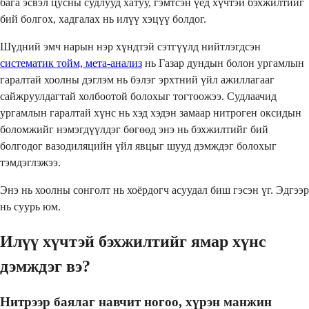
бага эсвэл цусны судлууд хатуу, гэмтсэн үед хүчтэй бэхжилтийг
бий болгох, хадгалах нь илүү хэцүү болдог.
Шүдний эмч нарын нэр хүндтэй сэтгүүлд нийтлэгдсэн
систематик тойм, мета-анализ
нь Газар дундын болон ургамлын
гаралтай хоолны дэглэм нь бэлэг эрхтний үйл ажиллагааг
сайжруулдагтай холбоотой болохыг тогтоожээ. Судлаачид
ургамлын гаралтай хүнс нь хэд хэдэн замаар нитроген оксидын
боломжийг нэмэгдүүлдэг бөгөөд энэ нь бэхжилтийг бий
болгодог вазодиляцийн үйл явцыг шууд дэмждэг болохыг
тэмдэглэжээ.
Энэ нь хоолны сонголт нь хоёрдогч асуудал биш гэсэн үг. Эдгээр
нь суурь юм.
Илүү хүчтэй бэхжилтийг ямар хүнс
дэмждэг вэ?
Нитрээр баялаг навчит ногоо, хүрэн манжин