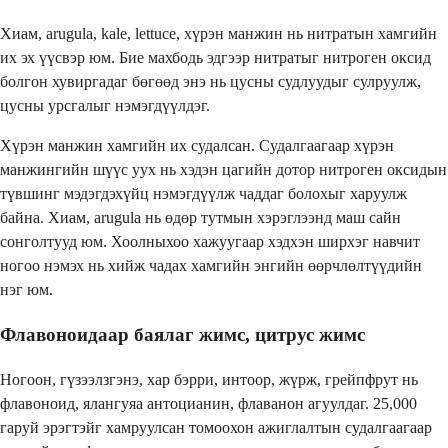
Хиам, arugula, kale, lettuce, хүрэн манжин нь нитратын хамгийн
их эх үүсвэр юм. Бие махбодь эдгээр нитратыг нитроген оксид
болгон хувиргадаг бөгөөд энэ нь цусны судлуудыг сулруулж,
цусны урсгалыг нэмэгдүүлдэг.
Хүрэн манжин хамгийн их судалсан. Судалгаагаар хүрэн
манжингийн шүүс уух нь хэдэн цагийн дотор нитроген оксидын
түвшинг мэдэгдэхүйц нэмэгдүүлж чаддаг болохыг харуулж
байна. Хиам, arugula нь өдөр тутмын хэрэглээнд маш сайн
сонголтууд юм. Хоолныхоо хажуугаар хэдхэн ширхэг навчит
ногоо нэмэх нь хийж чадах хамгийн энгийн өөрчлөлтүүдийн
нэг юм.
Флавоноидаар баялаг жимс, цитрус жимс
Ногоон, гүзээлзгэнэ, хар бэрри, интоор, жүрж, грейпфрут нь
флавоноид, ялангуяа антоцианин, флаванон агуулдаг. 25,000
гаруй эрэгтэйг хамруулсан томоохон ажиглалтын судалгаагаар