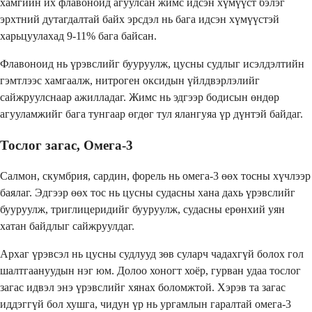
хамгийн их флавоноид агуулсан жимс идсэн хүмүүст бэлэг
эрхтний дутагдалтай байх эрсдэл нь бага идсэн хүмүүстэй
харьцуулахад 9-11% бага байсан.
Флавоноид нь үрэвслийг бууруулж, цусны судлыг исэлдэлтийн
гэмтлээс хамгаалж, нитроген оксидын үйлдвэрлэлийг
сайжруулснаар ажилладаг. Жимс нь эдгээр бодисын өндөр
агууламжийг бага тунгаар өгдөг тул ялангуяа үр дүнтэй байдаг.
Тослог загас, Омега-3
Салмон, скумбрия, сардин, форель нь омега-3 өөх тосны хүчлээр
баялаг. Эдгээр өөх тос нь цусны судасны хана дахь үрэвслийг
бууруулж, триглицеридийг бууруулж, судасны ерөнхий уян
хатан байдлыг сайжруулдаг.
Архаг үрэвсэл нь цусны судлууд зөв суларч чадахгүй болох гол
шалтгаануудын нэг юм. Долоо хоногт хоёр, гурван удаа тослог
загас идвэл энэ үрэвслийг хянах боломжтой. Хэрэв та загас
иддэггүй бол хушга, чидун үр нь ургамлын гаралтай омега-3