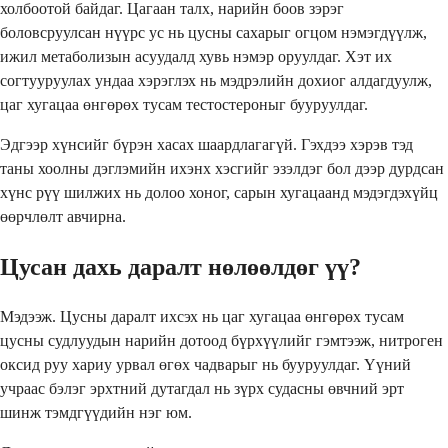
холбоотой байдаг. Цагаан талх, нарийн боов зэрэг
боловсруулсан нүүрс ус нь цусны сахарыг огцом нэмэгдүүлж,
ижил метаболизын асуудалд хувь нэмэр оруулдаг. Хэт их
согтууруулах ундаа хэрэглэх нь мэдрэлийн дохиог алдагдуулж,
цаг хугацаа өнгөрөх тусам тестостероныг бууруулдаг.
Эдгээр хүнсийг бүрэн хасах шаардлагагүй. Гэхдээ хэрэв тэд
таны хоолны дэглэмийн ихэнх хэсгийг эзэлдэг бол дээр дурдсан
хүнс рүү шилжих нь долоо хоног, сарын хугацаанд мэдэгдэхүйц
өөрчлөлт авчирна.
Цусан дахь даралт нөлөөлдөг үү?
Мэдээж. Цусны даралт ихсэх нь цаг хугацаа өнгөрөх тусам
цусны судлуудын нарийн дотоод бүрхүүлийг гэмтээж, нитроген
оксид руу хариу урвал өгөх чадварыг нь бууруулдаг. Үүний
учраас бэлэг эрхтний дутагдал нь зүрх судасны өвчний эрт
шинж тэмдгүүдийн нэг юм.