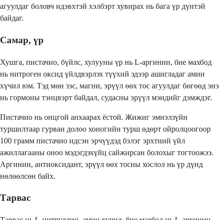
агуулдаг боловч идэвхтэй хэлбэрт хувирах нь бага үр дүнтэй
байдаг.
Самар, үр
Хушга, пистачио, бүйлс, хулууны үр нь L-аргинин, бие махбод
нь нитроген оксид үйлдвэрлэх түүхий эдээр ашигладаг амин
хүчил юм. Тэд мөн зэс, магни, эрүүл өөх тос агуулдаг бөгөөд энэ
нь гормоны тэнцвэрт байдал, судасны эрүүл мэндийг дэмждэг.
Пистачио нь онцгой анхаарах ёстой. Жижиг эмнэлзүйн
туршилтаар гурван долоо хоногийн турш өдөрт ойролцоогоор
100 грамм пистачио идсэн эрчүүдэд бэлэг эрхтний үйл
ажиллагааны оноо мэдэгдэхүйц сайжирсан болохыг тогтоожээ.
Аргинин, антиоксидант, эрүүл өөх тосны хослол нь үр дүнд
нөлөөлсөн байх.
Тарвас
Тарвас нь L-цитруллин, амин хүчил, бие махбод нь L-аргинин,