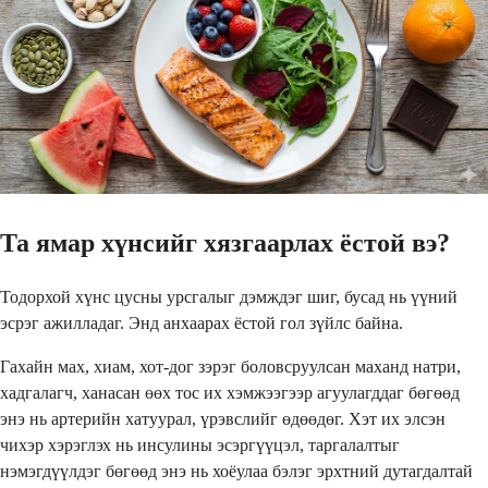
Та ямар хүнсийг хязгаарлах ёстой вэ?
Тодорхой хүнс цусны урсгалыг дэмждэг шиг, бусад нь үүний
эсрэг ажилладаг. Энд анхаарах ёстой гол зүйлс байна.
Гахайн мах, хиам, хот-дог зэрэг боловсруулсан маханд натри,
хадгалагч, ханасан өөх тос их хэмжээгээр агуулагддаг бөгөөд
энэ нь артерийн хатуурал, үрэвслийг өдөөдөг. Хэт их элсэн
чихэр хэрэглэх нь инсулины эсэргүүцэл, таргалалтыг
нэмэгдүүлдэг бөгөөд энэ нь хоёулаа бэлэг эрхтний дутагдалтай