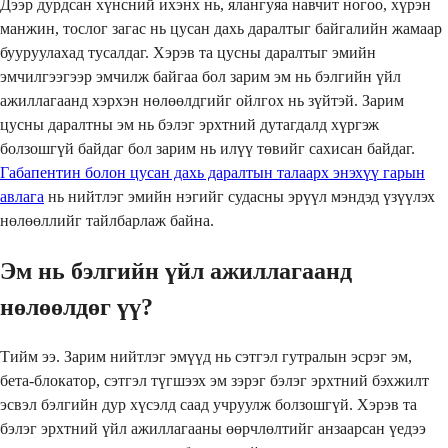
Дээр дурдсан хүнсний ихэнх нь, ялангуяа навчит ногоо, хүрэн
манжин, тослог загас нь цусан дахь даралтыг байгалийн жамаар
бууруулахад тусалдаг. Хэрэв та цусны даралтыг эмийн
эмчилгээгээр эмчилж байгаа бол зарим эм нь бэлгийн үйл
ажиллагаанд хэрхэн нөлөөлдгийг ойлгох нь зүйтэй. Зарим
цусны даралтны эм нь бэлэг эрхтний дутагдалд хүргэж
болзошгүй байдаг бол зарим нь илүү төвийг сахисан байдаг.
Габапентин болон цусан дахь даралтын талаарх энэхүү гарын
авлага
нь нийтлэг эмийн нэгийг судасны эрүүл мэндэд үзүүлэх
нөлөөллийг тайлбарлаж байна.
Эм нь бэлгийн үйл ажиллагаанд
нөлөөлдөг үү?
Тийм ээ. Зарим нийтлэг эмүүд нь сэтгэл гутралын эсрэг эм,
бета-блокатор, сэтгэл түгшээх эм зэрэг бэлэг эрхтний бэхжилт
эсвэл бэлгийн дур хүсэлд саад учруулж болзошгүй. Хэрэв та
бэлэг эрхтний үйл ажиллагааны өөрчлөлтийг анзаарсан үедээ