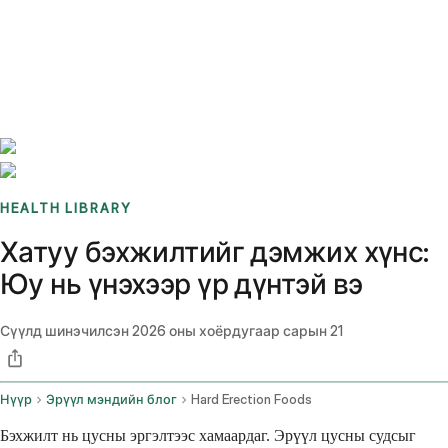
Benchmarks
Stories
FAQ
Sign up / Log in
HEALTH LIBRARY
Хатуу бэхжилтийг дэмжих хүнс:
Юу нь үнэхээр үр дүнтэй вэ
Сүүлд шинэчилсэн
2026 оны хоёрдугаар сарын 21
Нүүр
Эрүүл мэндийн блог
Hard Erection Foods
Бэхжилт нь цусны эргэлтээс хамаардаг. Эрүүл цусны судсыг