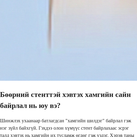
Бөөрний стенттэй хэвтэх хамгийн сайн
байрлал нь юу вэ?
Шинжлэх ухаанаар батлагдсан "хамгийн шилдэг" байрлал гэж
нэг зүйл байхгүй. Гэхдээ олон хүмүүс стент байрлахаас эсрэг
талд хэвтэх нь хамгийн их тусламж өгдөг гэж үздэг. Хэрэв таны