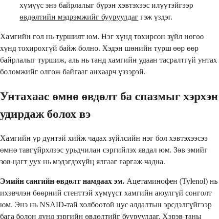
хүмүүс энэ байрлалыг бүрэн хэвтэхээс илүүтэйгээр
өвдөлтийн мэдрэмжийг бууруулдаг
гэж үздэг.
Хамгийн гол нь туршилт юм. Нэг хүнд тохирсон зүйл нөгөө
хүнд тохирохгүй байж болно. Хэдэн шөнийн турш өөр өөр
байрлалыг туршиж, аль нь танд хамгийн удаан тасралтгүй унтах
боломжийг олгож байгааг анхаарч үзээрэй.
Унтахаас өмнө өвдөлт ба спазмыг хэрхэн
удирдаж болох вэ
Хамгийн үр дүнтэй хийж чадах зүйлсийн нэг бол хэвтэхээсээ
өмнө тавгүйрхлээс урьдчилан сэргийлэх явдал юм. Зөв эмийг
зөв цагт уух нь мэдэгдэхүйц ялгааг гаргаж чадна.
Эмийн сангийн өвдөлт намдаах эм.
Ацетаминофен (Tylenol) нь
ихэвчлэн бөөрний стенттэй хүмүүст хамгийн аюулгүй сонголт
юм. Энэ нь NSAID-тай холбоотой цус алдалтын эрсдэлгүйгээр
бага болон дунд зэргийн өвдөлтийг бууруулдаг. Хэрэв таны