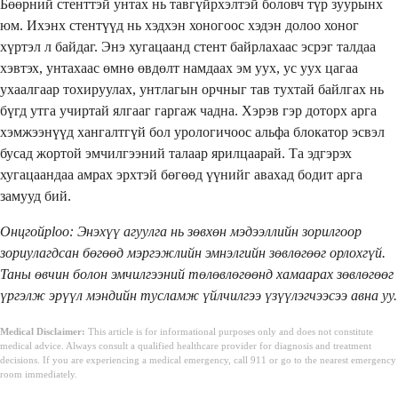
Бөөрний стенттэй унтах нь тавгүйрхэлтэй боловч түр зуурынх
юм. Ихэнх стентүүд нь хэдхэн хоногоос хэдэн долоо хоног
хүртэл л байдаг. Энэ хугацаанд стент байрлахаас эсрэг талдаа
хэвтэх, унтахаас өмнө өвдөлт намдаах эм уух, ус уух цагаа
ухаалгаар тохируулах, унтлагын орчныг тав тухтай байлгах нь
бүгд утга учиртай ялгааг гаргаж чадна. Хэрэв гэр доторх арга
хэмжээнүүд хангалтгүй бол урологичоос альфа блокатор эсвэл
бусад жортой эмчилгээний талаар ярилцаарай. Та эдгэрэх
хугацаандаа амрах эрхтэй бөгөөд үүнийг авахад бодит арга
замууд бий.
Онцгойрloo: Энэхүү агуулга нь зөвхөн мэдээллийн зорилгоор
зориулагдсан бөгөөд мэргэжлийн эмнэлгийн зөвлөгөөг орлохгүй.
Таны өвчин болон эмчилгээний төлөвлөгөөнд хамаарах зөвлөгөөг
үргэлж эрүүл мэндийн тусламж үйлчилгээ үзүүлэгчээсээ авна уу.
Medical Disclaimer:
This article is for informational purposes only and does not constitute
medical advice. Always consult a qualified healthcare provider for diagnosis and treatment
decisions. If you are experiencing a medical emergency, call 911 or go to the nearest emergency
room immediately.