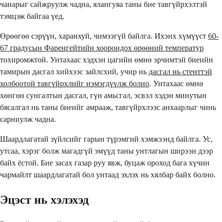
чанарыг сайжруулж чадна, ялангуяа таны бие тавгүйрхэлтэй
тэмцэж байгаа үед.
Өрөөгөө сэрүүн, харанхуй, чимээгүй байлга. Ихэнх хүмүүст
60-
67 градусын Фаренгейтийн хоорондох өрөөний температур
тохиромжтой. Унтахаас хэдхэн цагийн өмнө эрчимтэй биеийн
тамирын дасгал хийхээс зайлсхий, учир нь
дасгал нь стенттэй
холбоотой тавгүйрхлийг нэмэгдүүлж болно
. Унтахаас өмнө
хөнгөн сунгалтын дасгал, гүн амьсгал, эсвэл хэдэн минутын
бясалгал нь таны биеийг амрааж, тавгүйрхлээс анхаарлыг чинь
сарниулж чадна.
Шаардлагатай зүйлсийг гарын түрэмгий хэмжээнд байлга. Ус,
утсаа, хэрэг болж магадгүй эмүүд таны унтлагын ширээн дээр
байх ёстой. Бие засах газар руу явж, буцаж ороход бага хүчин
чармайлт шаардлагатай бол унтаад эхлэх нь хялбар байх болно.
Эцэст нь хэлэхэд