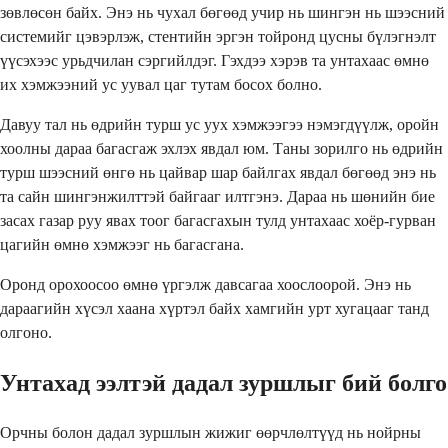
зөвлөсөн байх. Энэ нь чухал бөгөөд учир нь шингэн нь шээсний
системийг цэвэрлэж, стентийн эргэн тойронд цусны бүлэгнэлт
үүсэхээс урьдчилан сэргийлдэг. Гэхдээ хэрэв та унтахаас өмнө
их хэмжээний ус уувал цаг тутам босох болно.
Давуу тал нь өдрийн турш ус уух хэмжээгээ нэмэгдүүлж, оройн
хоолны дараа багасгаж эхлэх явдал юм. Таны зорилго нь өдрийн
турш шээсний өнгө нь цайвар шар байлгах явдал бөгөөд энэ нь
та сайн шингэнжилттэй байгааг илтгэнэ. Дараа нь шөнийн бие
засах газар руу явах тоог багасгахын тулд унтахаас хоёр-гурван
цагийн өмнө хэмжээг нь багасгана.
Оронд орохоосоо өмнө үргэлж давсагаа хоослоорой. Энэ нь
дараагийн хүсэл хаана хүртэл байх хамгийн урт хугацааг танд
олгоно.
Унтахад ээлтэй дадал зуршлыг бий болго
Орчны болон дадал зуршлын жижиг өөрчлөлтүүд нь нойрны