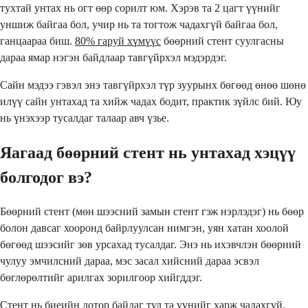
тухтай унтах нь огт өөр сорилт юм. Хэрэв та 2 цагт үүнийг
уншиж байгаа бол, учир нь та тогтож чадахгүй байгаа бол,
ганцаараа биш.
80% гаруй хүмүүс
бөөрний стент суулгасны
дараа ямар нэгэн байдлаар тавгүйрхэл мэдэрдэг.
Сайн мэдээ гэвэл энэ тавгүйрхэл түр зуурынх бөгөөд өнөө шөнө
илүү сайн унтахад та хийж чадах бодит, практик зүйлс бий. Юу
нь үнэхээр тусалдаг талаар авч үзье.
Яагаад бөөрний стент нь унтахад хэцүү
болгодог вэ?
Бөөрний стент (мөн шээсний замын стент гэж нэрлэдэг) нь бөөр
болон давсаг хооронд байрлуулсан нимгэн, уян хатан хоолой
бөгөөд шээсийг зөв урсахад тусалдаг. Энэ нь ихэвчлэн бөөрний
чулуу эмчилсний дараа, мэс засал хийсний дараа эсвэл
бөглөрөлтийг арилгах зорилгоор хийгддэг.
Стент нь биеийн дотор байдаг тул та үүнийг харж чадахгүй.