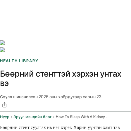
Benchmarks
Stories
FAQ
Sign up / Log in
HEALTH LIBRARY
Бөөрний стенттэй хэрхэн унтах
вэ
Сүүлд шинэчилсэн
2026 оны хоёрдугаар сарын 23
Нүүр
Эрүүл мэндийн блог
How To Sleep With A Kidney Stent
Бөөрний стент суулгах нь нэг хэрэг. Харин үүнтэй хамт тав