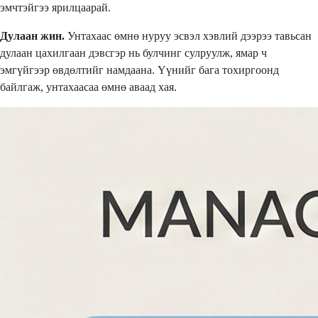
эмчтэйгээ ярилцаарай.
Дулаан жин.
Унтахаас өмнө нуруу эсвэл хэвлий дээрээ тавьсан
дулаан цахилгаан дэвсгэр нь булчинг сулруулж, ямар ч
эмгүйгээр өвдөлтийг намдаана. Үүнийг бага тохиргоонд
байлгаж, унтахаасаа өмнө аваад хая.