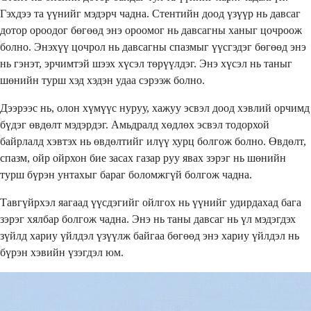
Гэхдээ та үүнийг мэдэрч чадна. Стентийн доод үзүүр нь давсаг
дотор ороодог бөгөөд энэ ороомог нь давсагны ханыг цочроож
болно. Энэхүү цочрол нь давсагны спазмыг үүсгэдэг бөгөөд энэ
нь гэнэт, эрчимтэй шээх хүсэл төрүүлдэг. Энэ хүсэл нь таныг
шөнийн турш хэд хэдэн удаа сэрээж болно.
Дээрээс нь, олон хүмүүс нуруу, хажуу эсвэл доод хэвлий орчимд
бүдэг өвдөлт мэдэрдэг. Амьдралд хөдлөх эсвэл тодорхой
байрлалд хэвтэх нь өвдөлтийг илүү хурц болгож болно. Өвдөлт,
спазм, ойр ойрхон бие засах газар руу явах зэрэг нь шөнийн
турш бүрэн унтахыг бараг боломжгүй болгож чадна.
Тавгүйрхэл яагаад үүсдэгийг ойлгох нь үүнийг удирдахад бага
зэрэг хялбар болгож чадна. Энэ нь таны давсаг нь үл мэдэгдэх
зүйлд хариу үйлдэл үзүүлж байгаа бөгөөд энэ хариу үйлдэл нь
бүрэн хэвийн үзэгдэл юм.