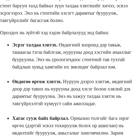
стент баруун талд байвал зүүн талдаа хэвтэхийг хичээ, эсвэл
эсрэгээрээ. Энэ нь стентийн хэсэгт дарамтыг бууруулж,
тавгүйрхлийг багасгаж болно.
Оролдох нь зүйтэй хэд хэдэн байрлалууд энд байна:
Эсрэг талдаа хэвтэх.
Өвдөгний хооронд дэр тавьж,
ташаагаа тэгш байлгаж, нурууны доод хэсгийн ачааллыг
бууруулна. Энэ нь урологичдоос стентний тав тухтай
байдлын хувьд хамгийн их зөвлөдөг байрлал юм.
Өвдөгөө өргөж хэвтэх.
Нуруун дээрээ хэвтэж, өвдөгний
доор дэр тавих нь нурууны доод хэсэг болон хэвлий дэх
дарамтыг бууруулна. Энэ нь хажуу талдаа хэвтэх нь
тавгүйрхэлтэй хүмүүст сайн ажилладаг.
Хагас сууж байх байрлал.
Орныхоо толгойг бага зэрэг
өргөх (дэртэй эсвэл тохируулж болох ор ашиглан) нь
өвдөлтийг бууруулж, амьсгалыг хөнгөвчилнө. Зарим