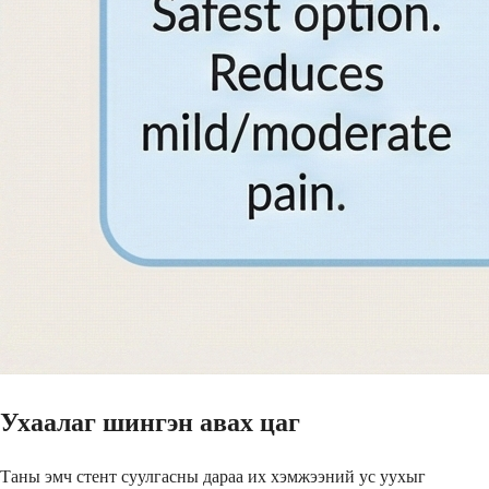
Ухаалаг шингэн авах цаг
Таны эмч стент суулгасны дараа их хэмжээний ус уухыг