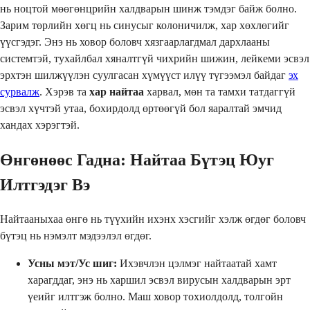
нь ноцтой мөөгөнцрийн халдварын шинж тэмдэг байж болно.
Зарим төрлийн хөгц нь синусыг колоничилж, хар хөхлөгийг
үүсгэдэг. Энэ нь ховор боловч хязгаарлагдмал дархлааны
системтэй, тухайлбал хяналтгүй чихрийн шижин, лейкеми эсвэл
эрхтэн шилжүүлэн суулгасан хүмүүст илүү түгээмэл байдаг
эх
сурвалж
. Хэрэв та
хар найтаа
харвал, мөн та тамхи татдаггүй
эсвэл хүчтэй утаа, бохирдолд өртөөгүй бол яаралтай эмчид
хандах хэрэгтэй.
Өнгөнөөс Гадна: Найтаа Бүтэц Юуг
Илтгэдэг Вэ
Найтааныхаа өнгө нь түүхийн ихэнх хэсгийг хэлж өгдөг боловч
бүтэц нь нэмэлт мэдээлэл өгдөг.
Усны мэт/Ус шиг:
Ихэвчлэн цэлмэг найтаатай хамт
харагддаг, энэ нь харшил эсвэл вирусын халдварын эрт
үеийг илтгэж болно. Маш ховор тохиолдолд, толгойн