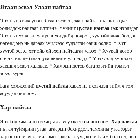
Ягаан эсвэл Улаан найтаа
Энэ нь нэлэвч үнэн. Ягаан эсвэл улаан найтаа нь шинэ цус
холилдож байгааг илтгэнэ. Үүнийг
цустай найтаа
гэж нэрлэдэг.
Энэ нь ихэвчлэн хамрын хөндийд цочрол, хуурайшлиас болдог
бөгөөд энэ нь дараах зүйлсээс үүдэлтэй байж болно: * Хэт
хүчтэй эсвэл хэт ойр ойрхон найтаагаа үлээх. * Хуурай дотор
орчны нөлөө (ялангуяа өвлийн улиралд). * Үрэвсэлд хүргэдэг
харшил эсвэл халдвар. * Хамрын дотор бага зэргийн гэмтэл
эсвэл зураг.
Бага хэмжээний
цустай найтаа
харах нь ихэвчлэн тийм ч том
асуудал биш юм.
Хар найтаа
Энэ бол хамгийн нухацтай авч үзэх ёстой өнгө юм.
Хар найтаа
нь гал түймрийн утаа, агаарын бохирдол, тамхины утаа зэрэг
хар өнгөтэй зүйлсийг амьсгалснаас үүдэлтэй байж болох ч, энэ