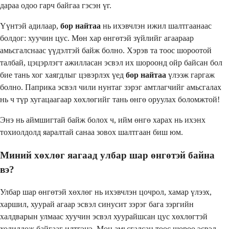
дараа одоо гарч байгаа гэсэн үг.
Үүнтэй адилаар,
бор найтаа
нь ихэвчлэн ижил шалтгаанаас
болдог: хуучин цус. Мөн хар өнгөтэй зүйлийг агаараар
амьсгалснаас үүдэлтэй байж болно. Хэрэв та тоос шороотой
талбай, цэцэрлэгт ажилласан эсвэл их шороонд ойр байсан бол
бие тань хог хаягдлыг цэвэрлэх үед
бор найтаа
үлээж гаргаж
болно. Паприка эсвэл чили нунтаг зэрэг амтлагчийг амьсгалах
нь ч түр хугацаагаар хөхлөгийг тань өнгө оруулах боломжтой!
Энэ нь аймшигтай байж болох ч, ийм өнгө харах нь ихэнх
тохиолдолд яаралтай санаа зовох шалтгаан биш юм.
Миний хөхлөг яагаад улбар шар өнгөтэй байна
вэ?
Улбар шар өнгөтэй хөхлөг нь ихэвчлэн цочрол, хамар үлээх,
харшил, хуурай агаар эсвэл синусит зэрэг бага зэргийн
халдварын улмаас хуучин эсвэл хуурайшсан цус хөхлөгтэй
холилдож байгааг илтгэнэ. Мөн амьсгалсан тоос шороо эсвэл