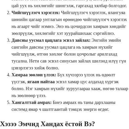
цай уух нь хөхлөгийг шингэлж, гаргахад хялбар болгодог.
Чийгшүүлэгч хэрэглэх:
Чийгшүүлэгч хэрэглэх, ялангуяа
шөнийн цагаар унтлагын өрөөндөө чийгшүүлэгч хэрэглэх
нь агаарт чийг нэмнэ. Энэ нь цочирдсон хамрын хөндийг
зөөлрүүлж, хөхлөгийг хэт хуурайшихаас сэргийлнэ.
Давсны уусмал цацлага эсвэл зайлах:
Энгийн эмийн
сангийн давсны уусмал цацлага нь хамрын нүхийг
чийгшүүлж, өтгөн хөхлөг болон цочролыг арилгахад
тусална. Нети сав эсвэл синусын зайлах шилэнд илүү гүн
цэвэрлэгээ хийж болно.
Хамраа зөөлөн үлээх:
Бүх хүчээрээ үлээх нь өдөөлт
үүсгэж,
ягаан найтаа
эсвэл хамар цус алдахад хүргэж
болно. Нэг хамрын нүхийг хуруугаараа хааж, нөгөө талаар
нь зөөлнөөр үлээ.
Хангалттай амрах:
Биеэ амраах нь таны дархлааны
системд ямар ч шалтгаантай тэмцэх энерги өгдөг.
Хэзээ Эмчид Хандах ёстой Вэ?