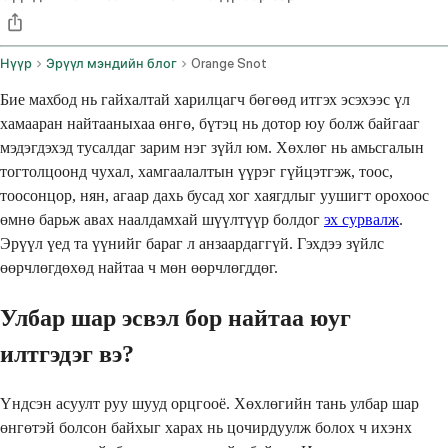
Нүүр
Эрүүл мэндийн блог
Orange Snot
Бие махбод нь гайхалтай харилцагч бөгөөд итгэх эсэхээс үл
хамааран найтааныхаа өнгө, бүтэц нь дотор юу болж байгааг
мэдэгдэхэд тусалдаг зарим нэг зүйл юм. Хөхлөг нь амьсгалын
тогтолцоонд чухал, хамгаалалтын үүрэг гүйцэтгэж, тоос,
тоосонцор, нян, агаар дахь бусад хог хаягдлыг уушигт орохоос
өмнө барьж авах наалдамхай шүүлтүүр болдог
эх сурвалж
.
Эрүүл үед та үүнийг бараг л анзаардаггүй. Гэхдээ зүйлс
өөрчлөгдөхөд найтаа ч мөн өөрчлөгддөг.
Улбар шар эсвэл бор найтаа юуг
илтгэдэг вэ?
Үндсэн асуулт руу шууд орцгооё. Хөхлөгийн тань улбар шар
өнгөтэй болсон байхыг харах нь цочирдуулж болох ч ихэнх