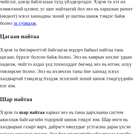
чийглэг, цэвэр байлгахын тулд үйлдвэрлэдэг. Хэрэв та хэт их
хэмжээний цэлмэг, ус шиг найтаатай бол энэ нь харшлын ринит
(өвдөлт) эсвэл ханиадны эхний үе шатны шинж тэмдэг байж
болно
эх сурвалж
.
Цагаан найтаа
Хэрэв та бөглөрөлттэй байгаагаа мэдэрч байвал найтаа тань
цагаан, бүрхэг болсон байж болно. Энэ нь хамрын хөхлөг удаан
хөдөлж, чийгээ алдах үед тохиолддог бөгөөд энэ нь өтгөн, илүү
төвлөрсөн болно. Энэ нь ихэвчлэн таны бие ханиад эсвэл
халдвартай тэмцэхэд бэлдэж эхэлсний эхний шинж тэмдгүүдийн
нэг юм.
Шар найтаа
Хэрэв та
шар найтаа
харвал энэ нь таны дархлааны систем
ажиллаж байгаагийн тодорхой шинж тэмдэг юм. Шар өнгө нь
халдварын газарт яарч, дайрагч нянуудыг устгасны дараа үхсэн
цагаан эсүүдээс үүсдэг. Энэ бол эдгэрэлтийн үйл явцын хэвийн