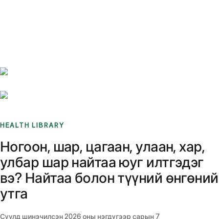
Benchmarks
Stories
FAQ
Sign up / Log in
HEALTH LIBRARY
Ногоон, шар, цагаан, улаан, хар,
улбар шар найтаа юуг илтгэдэг
вэ? Найтаа болон түүний өнгөний
утга
Сүүлд шинэчилсэн
2026 оны нэгдүгээр сарын 7