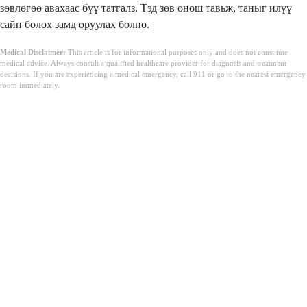
зөвлөгөө авахаас бүү татгалз. Тэд зөв онош тавьж, таныг илүү
сайн болох замд оруулах болно.
Medical Disclaimer:
This article is for informational purposes only and does not constitute
medical advice. Always consult a qualified healthcare provider for diagnosis and treatment
decisions. If you are experiencing a medical emergency, call 911 or go to the nearest emergency
room immediately.