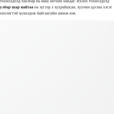
тохиолдолд тайлбар нь маш энгийн байдаг. Ихэнх тохиолдолд
улбар шар найтаа
нь зүгээр л хуурайшсан, хуучин цусны хэсэг
хөхлөгтэй холилдож байгаагийн шинж юм.