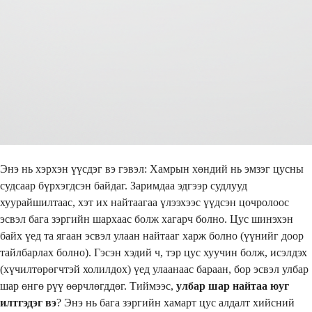
Энэ нь хэрхэн үүсдэг вэ гэвэл: Хамрын хөндий нь эмзэг цусны
судсаар бүрхэгдсэн байдаг. Заримдаа эдгээр судлууд
хуурайшилтаас, хэт их найтаагаа үлээхээс үүдсэн цочролоос
эсвэл бага зэргийн шархаас болж хагарч болно. Цус шинэхэн
байх үед та ягаан эсвэл улаан найтааг харж болно (үүнийг доор
тайлбарлах болно). Гэсэн хэдий ч, тэр цус хуучин болж, исэлдэх
(хүчилтөрөгчтэй холилдох) үед улаанаас бараан, бор эсвэл улбар
шар өнгө рүү өөрчлөгддөг. Тиймээс,
улбар шар найтаа юуг
илтгэдэг вэ
? Энэ нь бага зэргийн хамарт цус алдалт хийсний