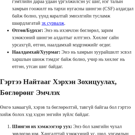
гэмтлийн дараа удаан үргэлжилсэн ус шиг, нэг талын
хамрын гоожилт нь тархи нугасны шингэн (CSF) алдагдал
байж болно, үүнд яаралтай эмнэлгийн тусламж
шаардлагатай
эх сурвалж
.
Өтгөн/Бүрхэг:
Энэ нь ихэвчлэн бөглөрөл, зарим
хэмжээний шингэн алдалтыг илтгэнэ. Хөхлөг сайн
урсахгүй, өтгөн, наалдамхай мэдрэмжийг өгдөг.
Наалдамхай/Хуурмаг:
Энэ нь хамрын хуурайшилт эсвэл
харшлын шинж тэмдэг байж болно, учир нь хөхлөг нь
өтгөн, утсан шиг байдаг.
Гэртээ Найтааг Хэрхэн Зохицуулах,
Бөглөрөнг Эмчлэх
Өнгө хамаагүй, хэрэв та бөглөрөлтэй, тавгүй байгаа бол гэртээ
хийж болох хэд хэдэн энгийн зүйлс байдаг.
Шингэн их хэмжээгээр уух:
Энэ бол хамгийн чухал
зөвлөгөө юм. Хангалттай хэмжээний ус, шөл, ургамлын