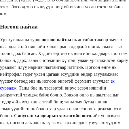
хэсэг бөгөөд энэ нь шууд л ноцтой өвчин туссан гэсэн үг биш
юм.
Ногоон найтаа
Урт хугацааны турш
ногоон найтаа
нь антибиотикоор эмчлэх
шаардлагатай нянгийн халдварын тодорхой шинж тэмдэг гэж
тооцогдож байсан. Хэдийгээр энэ нь нянгийн халдварыг илтгэж
болох ч, дархлааны системийн хүчтэй, удаан үргэлжилсэн хариу
урвалыг илүү нарийвчлалтайгаар илтгэнэ. Ногоон өнгө нь
нейтрофил гэдэг үхсэн цагаан эсүүдийн өндөр агууламжаас
үүсдэг бөгөөд энэ нь ногоон өнгөтэй фермент агуулдаг
эх
сурвалж
. Таны бие нь тэсвэртэй вирус эсвэл нянгийн
дайрагчтай тэмцэж байж болно. Зөвхөн өнгө нь шалтгааныг
тодорхойлоход хангалттай биш; таны эмч бусад шинж
тэмдгүүдийг тань болон хэр удаан өвчилсөнөө харгалзан үзэх
болно.
Синусын халдварын хөхлөгийн өнгө
-ийг үнэлэхдээ
шар, ногоон аль аль нь түгээмэл тохиолддог үзүүлэлтүүд юм.