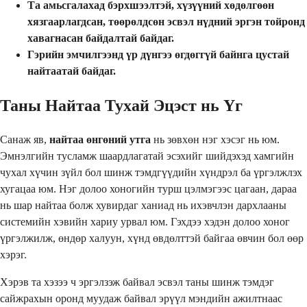
Та амьсгалахад бэрхшээлтэй, хүзүүний хөдөлгөөн
хязгаарлагдсан, төөрөлдсөн эсвэл нүдний эргэн тойронд
хавагнасан байдалтай байдаг.
Гэрийн эмчилгээнд үр дүнгээ өгдөггүй байнга цустай
найтаатай байдаг.
Таны Найтаа Тухай Эцэст нь Үг
Санаж яв,
найтаа өнгөний утга
нь зөвхөн нэг хэсэг нь юм.
Эмнэлгийн тусламж шаардлагатай эсэхийг шийдэхэд хамгийн
чухал хүчин зүйл бол шинж тэмдгүүдийн хүндрэл ба үргэлжлэх
хугацаа юм. Нэг долоо хоногийн турш цэлмэгээс цагаан, дараа
нь шар найтаа болж хувирдаг ханиад нь ихэвчлэн дархлааны
системийн хэвийн хариу урвал юм. Гэхдээ хэдэн долоо хоног
үргэлжилж, өндөр халуун, хүнд өвдөлттэй байгаа өвчин бол өөр
хэрэг.
Хэрэв та хэзээ ч эргэлзэж байвал эсвэл таны шинж тэмдэг
сайжрахын оронд муудаж байвал эрүүл мэндийн ажилтнаас