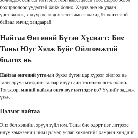
бохирдолоос үүдэлтэй байж болно. Хэрэв энэ нь удаан
үргэлжилж, халуурах, өвдөх эсвэл амьсгалахад бэрхшээлтэй
байвал эмчид хандаарай.
Найтаа Өнгөний Бүтэн Хүснэгт: Бие
Таны Юуг Хэлж Буйг Ойлгомжтой
болгох нь
Найтаа өнгөний утга
-ын бүхэл бүтэн цар хүрээг ойлгох нь
таны эрүүл мэндийн талаар илүү сайн төсөөлөл өгөх болно.
Тэгэхээр,
миний найтаа өнгө юуг илтгэдэг вэ
? Үүнийг задалж
үзье.
Цэлмэг найтаа
Энэ бол хэвийн, эрүүл зүйл юм. Таны бие өдөрт нэг литрээс
илүү хэмжээний ийм цэлмэг, услаг хөхлөгийг хамрын хөндийг