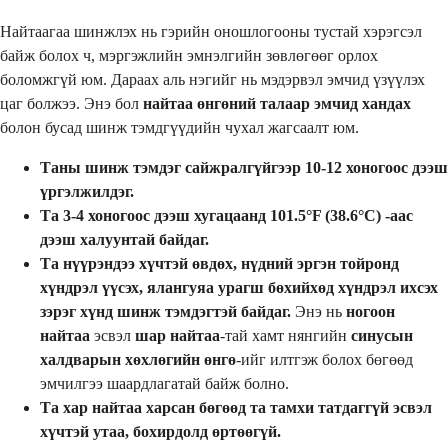
Найтаагаа шинжлэх нь гэрийн оношлогооны тустай хэрэгсэл
байж болох ч, мэргэжлийн эмнэлгийн зөвлөгөөг орлох
боломжгүй юм. Дараах аль нэгийг нь мэдэрвэл эмчид үзүүлэх
цаг болжээ. Энэ бол
найтаа өнгөний талаар эмчид хандах
болон бусад шинж тэмдгүүдийн чухал жагсаалт юм.
Таны шинж тэмдэг сайжралгүйгээр 10-12 хоногоос дээш
үргэлжилдэг.
Та 3-4 хоногоос дээш хугацаанд 101.5°F (38.6°C) -аас
дээш халуунтай байдаг.
Та нүүрэндээ хүчтэй өвдөх, нүдний эргэн тойронд
хүндрэл үүсэх, ялангуяа урагш бөхийхөд хүндрэл ихсэх
зэрэг хүнд шинж тэмдэгтэй байдаг.
Энэ нь
ногоон
найтаа
эсвэл
шар найтаа
-тай хамт нянгийн
синусын
халдварын хөхлөгийн өнгө
-ийг илтгэж болох бөгөөд
эмчилгээ шаардлагатай байж болно.
Та хар найтаа харсан бөгөөд та тамхи татдаггүй эсвэл
хүчтэй утаа, бохирдолд өртөөгүй.