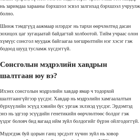
нь заримдаа харааны бэрхшээл эсвэл залгихад бэрхшээл учруулж
болно.
Шинж тэмдгүүд аажмаар илэрдэг нь тархи өөрчлөлтөд дасан
зохицох цаг хугацаатай байдагтай холбоотой. Тийм учраас олон
хүмүүс сонсгол муудаж байгаагаа хөгшрөлтийн нэг хэсэг гэж
бодоод шууд тусламж хүсдэггүй.
Сонсголын мэдрэлийн хавдрын
шалтгаан юу вэ?
Ихэнх сонсголын мэдрэлийн хавдар ямар ч тодорхой
шалтгаангүйгээр үүсдэг. Хавдар нь мэдрэлийн хамгаалалтын
бүрхүүлийн эсүүд хэвийн бус ургаж эхлэхэд үүсдэг. Эрдэмтэд
энэ нь эдгээр эсүүдийн генетикийн өөрчлөлтөөс болдог гэж
үздэг боловч бид яагаад ийм зүйл болдогийг бүрэн ойлгодоггүй.
Мэдэгдэж буй цорын ганц эрсдэлт хүчин зүйл нь ховор