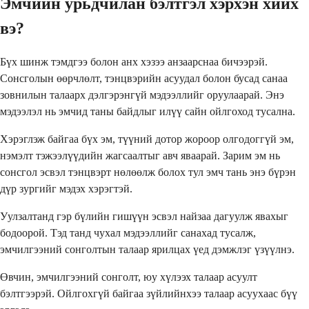
Эмчийн урьдчилан бэлтгэл хэрхэн хийх
вэ?
Бүх шинж тэмдгээ болон анх хэзээ анзаарснаа бичээрэй.
Сонсголын өөрчлөлт, тэнцвэрийн асуудал болон бусад санаа
зовнилын талаарх дэлгэрэнгүй мэдээллийг оруулаарай. Энэ
мэдээлэл нь эмчид таны байдлыг илүү сайн ойлгоход тусална.
Хэрэглэж байгаа бүх эм, түүний дотор жороор олгодоггүй эм,
нэмэлт тэжээлүүдийн жагсаалтыг авч яваарай. Зарим эм нь
сонсгол эсвэл тэнцвэрт нөлөөлж болох тул эмч тань энэ бүрэн
дүр зургийг мэдэх хэрэгтэй.
Уулзалтанд гэр бүлийн гишүүн эсвэл найзаа дагуулж явахыг
бодоорой. Тэд танд чухал мэдээллийг санахад тусалж,
эмчилгээний сонголтын талаар ярилцах үед дэмжлэг үзүүлнэ.
Өвчин, эмчилгээний сонголт, юу хүлээх талаар асуулт
бэлтгээрэй. Ойлгохгүй байгаа зүйлийнхээ талаар асуухаас бүү