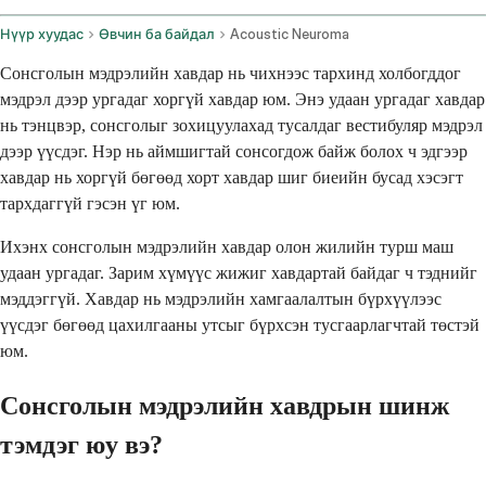
Нүүр хуудас
Өвчин ба байдал
Acoustic Neuroma
Сонсголын мэдрэлийн хавдар нь чихнээс тархинд холбогддог
мэдрэл дээр ургадаг хоргүй хавдар юм. Энэ удаан ургадаг хавдар
нь тэнцвэр, сонсголыг зохицуулахад тусалдаг вестибуляр мэдрэл
дээр үүсдэг. Нэр нь аймшигтай сонсогдож байж болох ч эдгээр
хавдар нь хоргүй бөгөөд хорт хавдар шиг биеийн бусад хэсэгт
тархдаггүй гэсэн үг юм.
Ихэнх сонсголын мэдрэлийн хавдар олон жилийн турш маш
удаан ургадаг. Зарим хүмүүс жижиг хавдартай байдаг ч тэднийг
мэддэггүй. Хавдар нь мэдрэлийн хамгаалалтын бүрхүүлээс
үүсдэг бөгөөд цахилгааны утсыг бүрхсэн тусгаарлагчтай төстэй
юм.
Сонсголын мэдрэлийн хавдрын шинж
тэмдэг юу вэ?