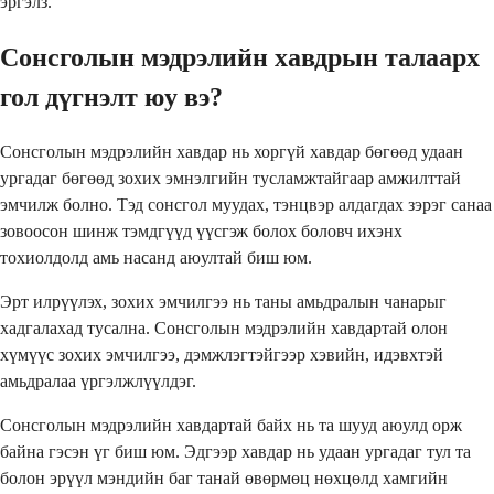
эргэлз.
Сонсголын мэдрэлийн хавдрын талаарх
гол дүгнэлт юу вэ?
Сонсголын мэдрэлийн хавдар нь хоргүй хавдар бөгөөд удаан
ургадаг бөгөөд зохих эмнэлгийн тусламжтайгаар амжилттай
эмчилж болно. Тэд сонсгол муудах, тэнцвэр алдагдах зэрэг санаа
зовоосон шинж тэмдгүүд үүсгэж болох боловч ихэнх
тохиолдолд амь насанд аюултай биш юм.
Эрт илрүүлэх, зохих эмчилгээ нь таны амьдралын чанарыг
хадгалахад тусална. Сонсголын мэдрэлийн хавдартай олон
хүмүүс зохих эмчилгээ, дэмжлэгтэйгээр хэвийн, идэвхтэй
амьдралаа үргэлжлүүлдэг.
Сонсголын мэдрэлийн хавдартай байх нь та шууд аюулд орж
байна гэсэн үг биш юм. Эдгээр хавдар нь удаан ургадаг тул та
болон эрүүл мэндийн баг танай өвөрмөц нөхцөлд хамгийн