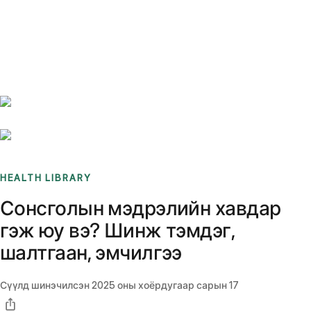
Benchmarks
Stories
FAQ
Sign up / Log in
HEALTH LIBRARY
Сонсголын мэдрэлийн хавдар
гэж юу вэ? Шинж тэмдэг,
шалтгаан, эмчилгээ
Сүүлд шинэчилсэн
2025 оны хоёрдугаар сарын 17