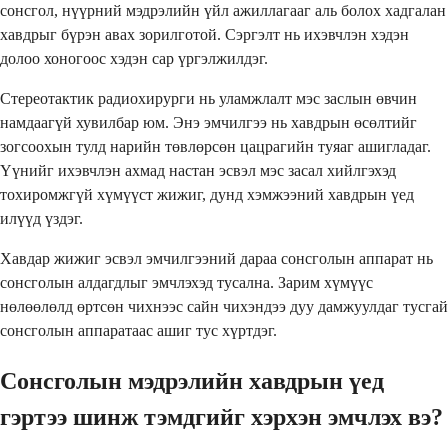
сонсгол, нүүрний мэдрэлийн үйл ажиллагааг аль болох хадгалан
хавдрыг бүрэн авах зорилготой. Сэргэлт нь ихэвчлэн хэдэн
долоо хоногоос хэдэн сар үргэлжилдэг.
Стереотактик радиохирурги нь уламжлалт мэс заслын өвчин
намдаагүй хувилбар юм. Энэ эмчилгээ нь хавдрын өсөлтийг
зогсоохын тулд нарийн төвлөрсөн цацрагийн туяаг ашигладаг.
Үүнийг ихэвчлэн ахмад настан эсвэл мэс засал хийлгэхэд
тохиромжгүй хүмүүст жижиг, дунд хэмжээний хавдрын үед
илүүд үздэг.
Хавдар жижиг эсвэл эмчилгээний дараа сонсголын аппарат нь
сонсголын алдагдлыг эмчлэхэд тусална. Зарим хүмүүс
нөлөөлөлд өртсөн чихнээс сайн чихэндээ дуу дамжуулдаг тусгай
сонсголын аппаратаас ашиг тус хүртдэг.
Сонсголын мэдрэлийн хавдрын үед
гэртээ шинж тэмдгийг хэрхэн эмчлэх вэ?