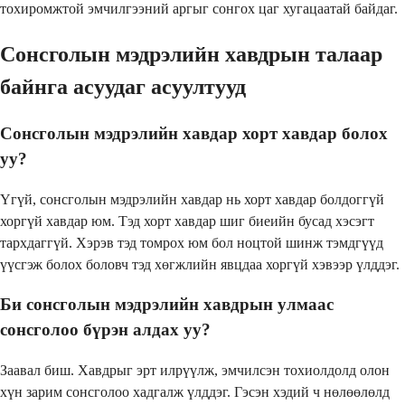
тохиромжтой эмчилгээний аргыг сонгох цаг хугацаатай байдаг.
Сонсголын мэдрэлийн хавдрын талаар
байнга асуудаг асуултууд
Сонсголын мэдрэлийн хавдар хорт хавдар болох
уу?
Үгүй, сонсголын мэдрэлийн хавдар нь хорт хавдар болдоггүй
хоргүй хавдар юм. Тэд хорт хавдар шиг биеийн бусад хэсэгт
тархдаггүй. Хэрэв тэд томрох юм бол ноцтой шинж тэмдгүүд
үүсгэж болох боловч тэд хөгжлийн явцдаа хоргүй хэвээр үлддэг.
Би сонсголын мэдрэлийн хавдрын улмаас
сонсголоо бүрэн алдах уу?
Заавал биш. Хавдрыг эрт илрүүлж, эмчилсэн тохиолдолд олон
хүн зарим сонсголоо хадгалж үлддэг. Гэсэн хэдий ч нөлөөлөлд