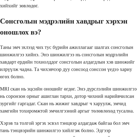
хийхийг зөвлөдөг.
Сонсголын мэдрэлийн хавдрыг хэрхэн
оношлох вэ?
Таны эмч эхлээд чих тус бүрийн ажиллагааг шалгах сонсголын
шинжилгээ хийнэ. Энэ шинжилгээ нь сонсголын мэдрэлийн
хавдарт ердийн тохиолддог сонсголын алдагдлын хэв шинжийг
илрүүлж чадна. Та чихэвчээр дуу сонсоод сонссон үедээ хариу
өгөх болно.
MRI скан нь эцсийн оношийг өгдөг. Энэ дүрслэлийн шинжилгээ
нь соронзон орныг ашиглан тархи, дотор чихний нарийвчилсан
зургийг гаргадаг. Скан нь жижиг хавдрыг ч харуулж, эмчид
хамгийн тохиромжтой эмчилгээний аргыг төлөвлөхөд тусална.
Хэрэв та толгой эргэх эсвэл тэнцвэр алдагдаж байгаа бол эмч
тань тэнцвэрийн шинжилгээ хийлгэж болно. Эдгээр