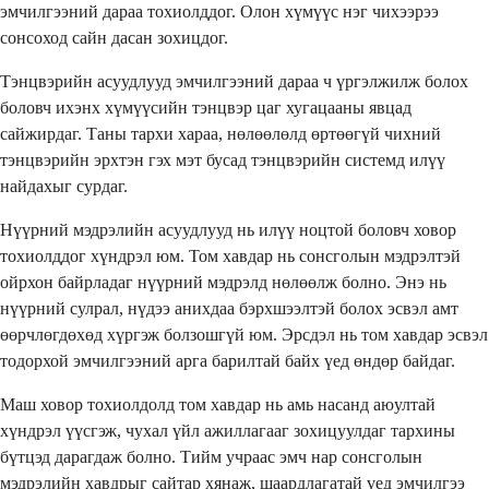
эмчилгээний дараа тохиолддог. Олон хүмүүс нэг чихээрээ
сонсоход сайн дасан зохицдог.
Тэнцвэрийн асуудлууд эмчилгээний дараа ч үргэлжилж болох
боловч ихэнх хүмүүсийн тэнцвэр цаг хугацааны явцад
сайжирдаг. Таны тархи хараа, нөлөөлөлд өртөөгүй чихний
тэнцвэрийн эрхтэн гэх мэт бусад тэнцвэрийн системд илүү
найдахыг сурдаг.
Нүүрний мэдрэлийн асуудлууд нь илүү ноцтой боловч ховор
тохиолддог хүндрэл юм. Том хавдар нь сонсголын мэдрэлтэй
ойрхон байрладаг нүүрний мэдрэлд нөлөөлж болно. Энэ нь
нүүрний сулрал, нүдээ анихдаа бэрхшээлтэй болох эсвэл амт
өөрчлөгдөхөд хүргэж болзошгүй юм. Эрсдэл нь том хавдар эсвэл
тодорхой эмчилгээний арга барилтай байх үед өндөр байдаг.
Маш ховор тохиолдолд том хавдар нь амь насанд аюултай
хүндрэл үүсгэж, чухал үйл ажиллагааг зохицуулдаг тархины
бүтцэд дарагдаж болно. Тийм учраас эмч нар сонсголын
мэдрэлийн хавдрыг сайтар хянаж, шаардлагатай үед эмчилгээ