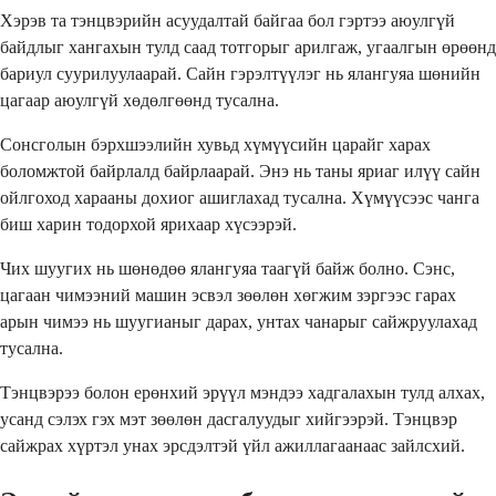
Хэрэв та тэнцвэрийн асуудалтай байгаа бол гэртээ аюулгүй
байдлыг хангахын тулд саад тотгорыг арилгаж, угаалгын өрөөнд
бариул суурилуулаарай. Сайн гэрэлтүүлэг нь ялангуяа шөнийн
цагаар аюулгүй хөдөлгөөнд тусална.
Сонсголын бэрхшээлийн хувьд хүмүүсийн царайг харах
боломжтой байрлалд байрлаарай. Энэ нь таны яриаг илүү сайн
ойлгоход харааны дохиог ашиглахад тусална. Хүмүүсээс чанга
биш харин тодорхой ярихаар хүсээрэй.
Чих шуугих нь шөнөдөө ялангуяа таагүй байж болно. Сэнс,
цагаан чимээний машин эсвэл зөөлөн хөгжим зэргээс гарах
арын чимээ нь шуугианыг дарах, унтах чанарыг сайжруулахад
тусална.
Тэнцвэрээ болон ерөнхий эрүүл мэндээ хадгалахын тулд алхах,
усанд сэлэх гэх мэт зөөлөн дасгалуудыг хийгээрэй. Тэнцвэр
сайжрах хүртэл унах эрсдэлтэй үйл ажиллагаанаас зайлсхий.