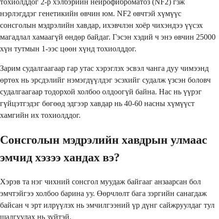
тохиолддог 2-р хэлбэрийн нейрофиброматоз (NF2) гэж
нэрлэгддэг генетикийн өвчин юм. NF2 өвчтэй хүмүүс
сонсголын мэдрэлийн хавдар, ихэвчлэн хоёр чихэндээ үүсэх
магадлал хамаагүй өндөр байдаг. Гэсэн хэдий ч энэ өвчин 25000
хүн тутмын 1-ээс цөөн хүнд тохиолддог.
Зарим судалгаагаар гар утас хэрэглэх эсвэл чанга дуу чимээнд
өртөх нь эрсдэлийг нэмэгдүүлдэг эсэхийг судалж үзсэн боловч
судалгаагаар тодорхой холбоо олдоогүй байна. Нас нь үүрэг
гүйцэтгэдэг бөгөөд эдгээр хавдар нь 40-60 насны хүмүүст
хамгийн их тохиолддог.
Сонсголын мэдрэлийн хавдрын улмаас
эмчид хэзээ хандах вэ?
Хэрэв та нэг чихний сонсгол муудаж байгааг анзаарсан бол
эмчтэйгээ холбоо барина уу. Өөрчлөлт бага зэргийн санагдаж
байсан ч эрт илрүүлэх нь эмчилгээний үр дүнг сайжруулдаг тул
шалгуулах нь зүйтэй.