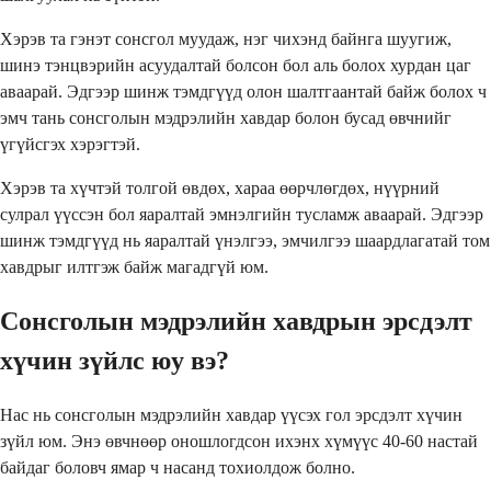
Хэрэв та гэнэт сонсгол муудаж, нэг чихэнд байнга шуугиж,
шинэ тэнцвэрийн асуудалтай болсон бол аль болох хурдан цаг
аваарай. Эдгээр шинж тэмдгүүд олон шалтгаантай байж болох ч
эмч тань сонсголын мэдрэлийн хавдар болон бусад өвчнийг
үгүйсгэх хэрэгтэй.
Хэрэв та хүчтэй толгой өвдөх, хараа өөрчлөгдөх, нүүрний
сулрал үүссэн бол яаралтай эмнэлгийн тусламж аваарай. Эдгээр
шинж тэмдгүүд нь яаралтай үнэлгээ, эмчилгээ шаардлагатай том
хавдрыг илтгэж байж магадгүй юм.
Сонсголын мэдрэлийн хавдрын эрсдэлт
хүчин зүйлс юу вэ?
Нас нь сонсголын мэдрэлийн хавдар үүсэх гол эрсдэлт хүчин
зүйл юм. Энэ өвчнөөр оношлогдсон ихэнх хүмүүс 40-60 настай
байдаг боловч ямар ч насанд тохиолдож болно.