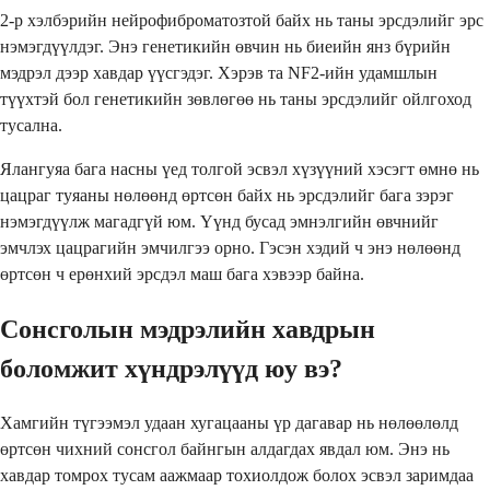
2-р хэлбэрийн нейрофиброматозтой байх нь таны эрсдэлийг эрс
нэмэгдүүлдэг. Энэ генетикийн өвчин нь биеийн янз бүрийн
мэдрэл дээр хавдар үүсгэдэг. Хэрэв та NF2-ийн удамшлын
түүхтэй бол генетикийн зөвлөгөө нь таны эрсдэлийг ойлгоход
тусална.
Ялангуяа бага насны үед толгой эсвэл хүзүүний хэсэгт өмнө нь
цацраг туяаны нөлөөнд өртсөн байх нь эрсдэлийг бага зэрэг
нэмэгдүүлж магадгүй юм. Үүнд бусад эмнэлгийн өвчнийг
эмчлэх цацрагийн эмчилгээ орно. Гэсэн хэдий ч энэ нөлөөнд
өртсөн ч ерөнхий эрсдэл маш бага хэвээр байна.
Сонсголын мэдрэлийн хавдрын
боломжит хүндрэлүүд юу вэ?
Хамгийн түгээмэл удаан хугацааны үр дагавар нь нөлөөлөлд
өртсөн чихний сонсгол байнгын алдагдах явдал юм. Энэ нь
хавдар томрох тусам аажмаар тохиолдож болох эсвэл заримдаа