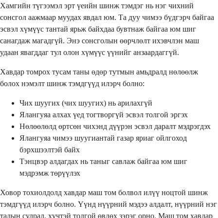
Хамгийн түгээмэл эрт үеийн шинж тэмдэг нь нэг чихний
сонсгол аажмаар муудах явдал юм. Та дуу чимээ бүдгэрч байгаа
эсвэл хүмүүс тантай ярьж байхдаа бувтнаж байгаа юм шиг
санагдаж магадгүй. Энэ сонсголын өөрчлөлт ихэвчлэн маш
удаан явагддаг тул олон хүмүүс үүнийг анзаардаггүй.
Хавдар томрох тусам таны өдөр тутмын амьдралд нөлөөлж
болох нэмэлт шинж тэмдгүүд илэрч болно:
Чих шуугих (чих шуугих) нь арилахгүй
Ялангуяа алхах үед тогтворгүй эсвэл толгой эргэх
Нөлөөлөлд өртсөн чихэнд дүүрэн эсвэл даралт мэдрэгдэх
Ялангуяа чимээ шуугиантай газар яриаг ойлгоход
бэрхшээлтэй байх
Тэнцвэр алдагдах нь таныг савлаж байгаа юм шиг
мэдрэмж төрүүлэх
Ховор тохиолдолд хавдар маш том болвол илүү ноцтой шинж
тэмдгүүд илэрч болно. Үүнд нүүрний мэдээ алдалт, нүүрний нэг
талын сулрал, хүчтэй толгой өвдөх зэрэг орно. Маш том хавдар