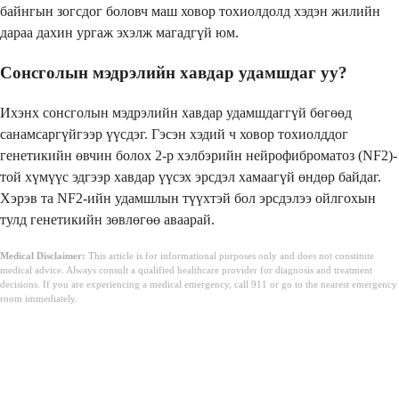
байнгын зогсдог боловч маш ховор тохиолдолд хэдэн жилийн
дараа дахин ургаж эхэлж магадгүй юм.
Сонсголын мэдрэлийн хавдар удамшдаг уу?
Ихэнх сонсголын мэдрэлийн хавдар удамшдаггүй бөгөөд
санамсаргүйгээр үүсдэг. Гэсэн хэдий ч ховор тохиолддог
генетикийн өвчин болох 2-р хэлбэрийн нейрофиброматоз (NF2)-
той хүмүүс эдгээр хавдар үүсэх эрсдэл хамаагүй өндөр байдаг.
Хэрэв та NF2-ийн удамшлын түүхтэй бол эрсдэлээ ойлгохын
тулд генетикийн зөвлөгөө аваарай.
Medical Disclaimer:
This article is for informational purposes only and does not constitute
medical advice. Always consult a qualified healthcare provider for diagnosis and treatment
decisions. If you are experiencing a medical emergency, call 911 or go to the nearest emergency
room immediately.