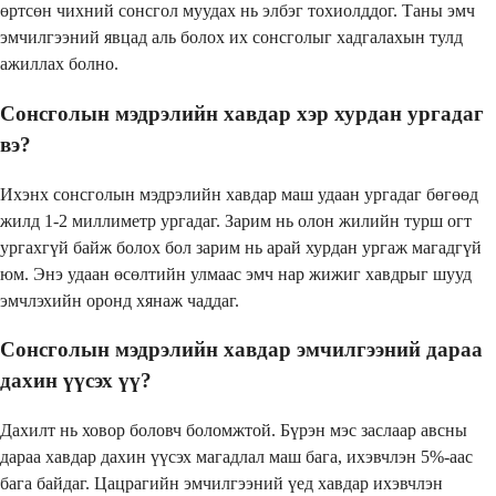
өртсөн чихний сонсгол муудах нь элбэг тохиолддог. Таны эмч
эмчилгээний явцад аль болох их сонсголыг хадгалахын тулд
ажиллах болно.
Сонсголын мэдрэлийн хавдар хэр хурдан ургадаг
вэ?
Ихэнх сонсголын мэдрэлийн хавдар маш удаан ургадаг бөгөөд
жилд 1-2 миллиметр ургадаг. Зарим нь олон жилийн турш огт
ургахгүй байж болох бол зарим нь арай хурдан ургаж магадгүй
юм. Энэ удаан өсөлтийн улмаас эмч нар жижиг хавдрыг шууд
эмчлэхийн оронд хянаж чаддаг.
Сонсголын мэдрэлийн хавдар эмчилгээний дараа
дахин үүсэх үү?
Дахилт нь ховор боловч боломжтой. Бүрэн мэс заслаар авсны
дараа хавдар дахин үүсэх магадлал маш бага, ихэвчлэн 5%-аас
бага байдаг. Цацрагийн эмчилгээний үед хавдар ихэвчлэн