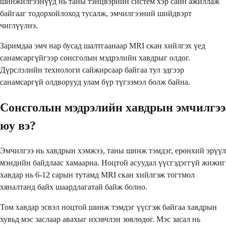
шинжилгээнүүд нь таны тэнцвэрийн систем хэр сайн ажиллаж
байгааг тодорхойлоход тусалж, эмчилгээний шийдвэрт
чиглүүлнэ.
Заримдаа эмч нар бусад шалтгаанаар MRI скан хийлгэх үед
санамсаргүйгээр сонсголын мэдрэлийн хавдрыг олдог.
Дүрслэлийн технологи сайжирсаар байгаа тул эдгээр
санамсаргүй олдворууд улам бүр түгээмэл болж байна.
Сонсголын мэдрэлийн хавдрын эмчилгээ
юу вэ?
Эмчилгээ нь хавдрын хэмжээ, таны шинж тэмдэг, ерөнхий эрүүл
мэндийн байдлаас хамаарна. Ноцтой асуудал үүсгэдэггүй жижиг
хавдар нь 6-12 сарын тутамд MRI скан хийлгэж тогтмол
хяналтанд байх шаардлагатай байж болно.
Том хавдар эсвэл ноцтой шинж тэмдэг үүсгэж байгаа хавдрын
хувьд мэс заслаар авахыг ихэвчлэн зөвлөдөг. Мэс засал нь