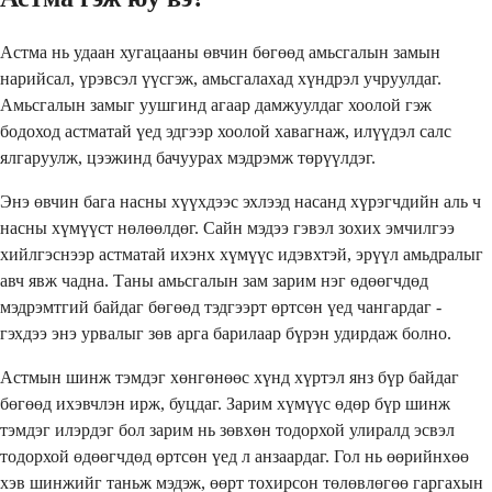
Астма нь удаан хугацааны өвчин бөгөөд амьсгалын замын
нарийсал, үрэвсэл үүсгэж, амьсгалахад хүндрэл учруулдаг.
Амьсгалын замыг уушгинд агаар дамжуулдаг хоолой гэж
бодоход астматай үед эдгээр хоолой хавагнаж, илүүдэл салс
ялгаруулж, цээжинд бачуурах мэдрэмж төрүүлдэг.
Энэ өвчин бага насны хүүхдээс эхлээд насанд хүрэгчдийн аль ч
насны хүмүүст нөлөөлдөг. Сайн мэдээ гэвэл зохих эмчилгээ
хийлгэснээр астматай ихэнх хүмүүс идэвхтэй, эрүүл амьдралыг
авч явж чадна. Таны амьсгалын зам зарим нэг өдөөгчдөд
мэдрэмтгий байдаг бөгөөд тэдгээрт өртсөн үед чангардаг -
гэхдээ энэ урвалыг зөв арга барилаар бүрэн удирдаж болно.
Астмын шинж тэмдэг хөнгөнөөс хүнд хүртэл янз бүр байдаг
бөгөөд ихэвчлэн ирж, буцдаг. Зарим хүмүүс өдөр бүр шинж
тэмдэг илэрдэг бол зарим нь зөвхөн тодорхой улиралд эсвэл
тодорхой өдөөгчдөд өртсөн үед л анзаардаг. Гол нь өөрийнхөө
хэв шинжийг таньж мэдэж, өөрт тохирсон төлөвлөгөө гаргахын