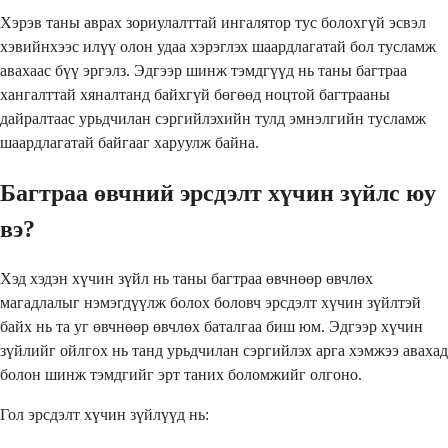
Хэрэв таны аврах зориулалттай ингалятор тус болохгүй эсвэл
хэвийнхээс илүү олон удаа хэрэглэх шаардлагатай бол тусламж
авахаас бүү эргэлз. Эдгээр шинж тэмдгүүд нь таны багтраа
хангалттай хяналтанд байхгүй бөгөөд ноцтой багтрааны
дайралтаас урьдчилан сэргийлэхийн тулд эмнэлгийн тусламж
шаардлагатай байгааг харуулж байна.
Багтраа өвчний эрсдэлт хүчин зүйлс юу
вэ?
Хэд хэдэн хүчин зүйл нь таны багтраа өвчнөөр өвчлөх
магадлалыг нэмэгдүүлж болох боловч эрсдэлт хүчин зүйлтэй
байх нь та уг өвчнөөр өвчлөх баталгаа биш юм. Эдгээр хүчин
зүйлийг ойлгох нь танд урьдчилан сэргийлэх арга хэмжээ авахад
болон шинж тэмдгийг эрт таних боломжийг олгоно.
Гол эрсдэлт хүчин зүйлүүд нь: