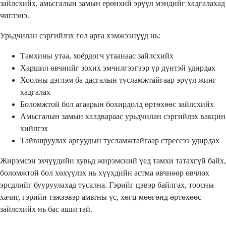
зайлсхийх, амьсгалын замын ерөнхий эрүүл мэндийг хадгалахад
чиглэнэ.
Урьдчилан сэргийлэх гол арга хэмжээнүүд нь:
Тамхины утаа, хоёрдогч утаанаас зайлсхийх
Харшил өвчнийг зохих эмчилгээгээр үр дүнтэй удирдах
Хоолны дэглэм ба дасгалын тусламжтайгаар эрүүл жинг
хадгалах
Боломжтой бол агаарын бохирдолд өртөхөөс зайлсхийх
Амьсгалын замын халдвараас урьдчилан сэргийлэх вакцин
хийлгэх
Тайвшруулах аргуудын тусламжтайгаар стрессээ удирдах
Жирэмсэн эхчүүдийн хувьд жирэмсний үед тамхи татахгүй байх,
боломжтой бол хөхүүлэх нь хүүхдийн астма өвчнөөр өвчлөх
эрсдлийг бууруулахад тусална. Гэрийг цэвэр байлгах, тоосны
хачиг, гэрийн тэжээвэр амьтны үс, хөгц мөөгөнд өртөхөөс
зайлсхийх нь бас ашигтай.