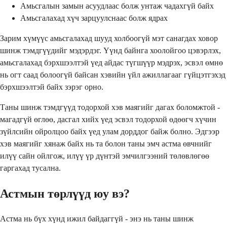
Амьсгалын замын асуудлаас болж унтаж чадахгүй байх
Амьсгалахад хүч зарцуулснаас болж ядрах
Зарим хүмүүс амьсгалахад шууд холбоогүй мэт санагдах ховор
шинж тэмдгүүдийг мэдэрдэг. Үүнд байнга хоолойгоо цэвэрлэх,
амьсгалахад бэрхшээлтэй үед айдас түгшүүр мэдрэх, эсвэл өмнө
нь огт саад болоогүй байсан хэвийн үйл ажиллагааг гүйцэтгэхэд
бэрхшээлтэй байх зэрэг орно.
Таны шинж тэмдгүүд тодорхой хэв маягийг дагах боломжтой -
магадгүй өглөө, дасгал хийх үед эсвэл тодорхой өдөөгч хүчин
зүйлсийн ойролцоо байх үед улам дорддог байж болно. Эдгээр
хэв маягийг хянаж байх нь та болон таны эмч астма өвчнийг
илүү сайн ойлгож, илүү үр дүнтэй эмчилгээний төлөвлөгөө
гаргахад тусална.
Астмын төрлүүд юу вэ?
Астма нь бүх хүнд ижил байдаггүй - энэ нь таны шинж