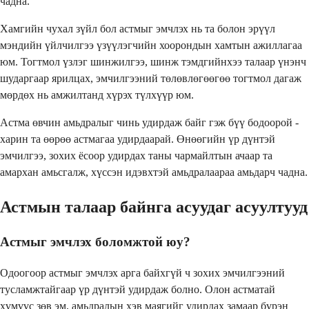
чадна.
Хамгийн чухал зүйл бол астмыг эмчлэх нь та болон эрүүл
мэндийн үйлчилгээ үзүүлэгчийн хоорондын хамтын ажиллагаа
юм. Тогтмол үзлэг шинжилгээ, шинж тэмдгийнхээ талаар үнэнч
шударгаар ярилцах, эмчилгээний төлөвлөгөөгөө тогтмол дагаж
мөрдөх нь амжилтанд хүрэх түлхүүр юм.
Астма өвчин амьдралыг чинь удирдаж байг гэж бүү бодоорой -
харин та өөрөө астмагаа удирдаарай. Өнөөгийн үр дүнтэй
эмчилгээ, зохих ёсоор удирдах таны чармайлтын ачаар та
амархан амьсгалж, хүссэн идэвхтэй амьдралаараа амьдарч чадна.
Астмын талаар байнга асуудаг асуултууд
Астмыг эмчлэх боломжтой юу?
Одоогоор астмыг эмчлэх арга байхгүй ч зохих эмчилгээний
тусламжтайгаар үр дүнтэй удирдаж болно. Олон астматай
хүмүүс зөв эм, амьдралын хэв маягийг удирдах замаар бүрэн