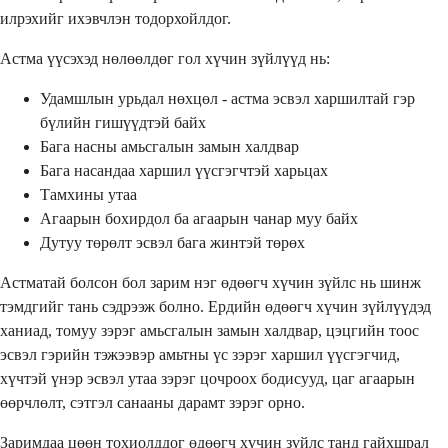
илрэхийг ихэвчлэн тодорхойлдог.
Астма үүсэхэд нөлөөлдөг гол хүчин зүйлүүд нь:
Удамшлын урьдал нөхцөл - астма эсвэл харшилтай гэр
бүлийн гишүүдтэй байх
Бага насны амьсгалын замын халдвар
Бага насандаа харшил үүсгэгчтэй харьцах
Тамхины утаа
Агаарын бохирдол ба агаарын чанар муу байх
Дутуу төрөлт эсвэл бага жинтэй төрөх
Астматай болсон бол зарим нэг өдөөгч хүчин зүйлс нь шинж
тэмдгийг тань сэдрээж болно. Ердийн өдөөгч хүчин зүйлүүдэд
ханиад, томуу зэрэг амьсгалын замын халдвар, цэцгийн тоос
эсвэл гэрийн тэжээвэр амьтны үс зэрэг харшил үүсгэгчид,
хүчтэй үнэр эсвэл утаа зэрэг цочроох бодисууд, цаг агаарын
өөрчлөлт, сэтгэл санааны дарамт зэрэг орно.
Заримдаа цөөн тохиолддог өдөөгч хүчин зүйлс танд гайхшрал