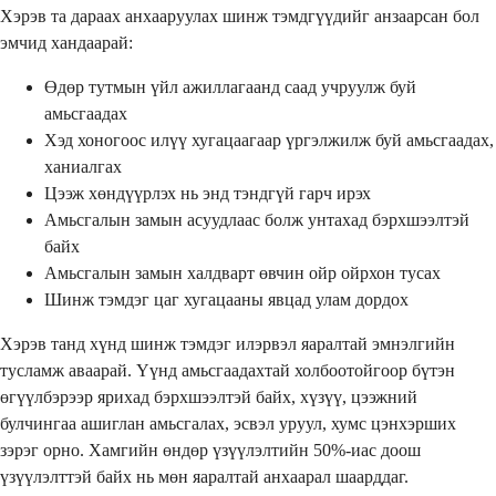
Хэрэв та дараах анхааруулах шинж тэмдгүүдийг анзаарсан бол
эмчид хандаарай:
Өдөр тутмын үйл ажиллагаанд саад учруулж буй
амьсгаадах
Хэд хоногоос илүү хугацаагаар үргэлжилж буй амьсгаадах,
ханиалгах
Цээж хөндүүрлэх нь энд тэндгүй гарч ирэх
Амьсгалын замын асуудлаас болж унтахад бэрхшээлтэй
байх
Амьсгалын замын халдварт өвчин ойр ойрхон тусах
Шинж тэмдэг цаг хугацааны явцад улам дордох
Хэрэв танд хүнд шинж тэмдэг илэрвэл яаралтай эмнэлгийн
тусламж аваарай. Үүнд амьсгаадахтай холбоотойгоор бүтэн
өгүүлбэрээр ярихад бэрхшээлтэй байх, хүзүү, цээжний
булчингаа ашиглан амьсгалах, эсвэл уруул, хумс цэнхэрших
зэрэг орно. Хамгийн өндөр үзүүлэлтийн 50%-иас доош
үзүүлэлттэй байх нь мөн яаралтай анхаарал шаарддаг.