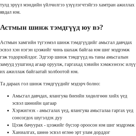
тулд эрүүл мэндийн үйлчилгээ үзүүлэгчтэйгээ хамтран ажиллах
явдал юм.
Астмын шинж тэмдгүүд юу вэ?
Астмын хамгийн түгээмэл шинж тэмдгүүдийг амьсгал давчдах
эсвэл хэн нэгэн цээжийг чинь шахаж байгаа юм шиг мэдрэмж
гэж тодорхойлдог. Эдгээр шинж тэмдгүүд нь таны амьсгалын
замууд уушгинд агаар оруулж, гаргахад хэвийн хэмжээнээс илүү
их ажиллаж байгаатай холбоотой юм.
Та дараах гол шинж тэмдгүүдийг мэдэрч болно:
Амьсгал давчдах, ялангуяа биеийн хөдөлгөөн хийх үед
эсвэл шөнийн цагаар
Хэржигнэх - амьсгалах үед, ялангуяа амьсгалаа гаргах үед
сонсогдох шүгэлдэх дуу
Цээж бачуурах - цээжийг бүсээр ороосон юм шиг мэдрэмж
Ханиалгах, шөнө эсвэл өглөө эрт улам дорддог