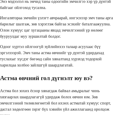
Энэ мэдээлэл нь эмчид таны одоогийн эмчилгээ хэр үр дүнтэй
байгааг ойлгоход тусална.
Ингалятораа эмчийн үзлэгт авчраарай, ингэснээр эмч таны арга
барилыг шалгаж, зөв хэрэглэж байгаа эсэхийг баталгаажуулна.
Олон хүмүүс цаг хугацааны явцад эмчилгээний үр нөлөөг
бууруулдаг муу зуршилтай болдог.
Одоог хүртэл ойлгоогүй зүйлийнхээ талаар асуухаас бүү
эргэлзээрэй. Эмч таны астма өвчнийг үр дүнтэй удирдахад
туслахыг хүсдэг бөгөөд сайн хяналтанд хүрэхэд тодорхой
харилцаа холбоо зайлшгүй шаардлагатай.
Астма өвчний гол дүгнэлт юу вэ?
Астма бол зохих ёсоор хянагдаж байвал амьдралыг чинь
хязгаарлах шаардлагагүй удирдаж болох өвчин юм. Зөв
эмчилгээний төлөвлөгөөтэй бол ихэнх астматай хүмүүс спорт,
дасгал хөдөлгөөн зэрэг бүх хэвийн үйл ажиллагаанд оролцож