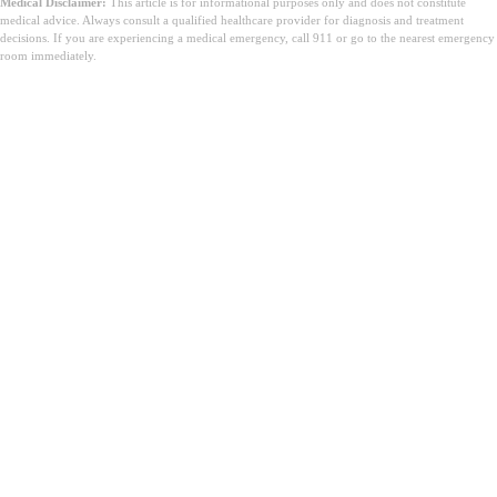
Medical Disclaimer:
This article is for informational purposes only and does not constitute
medical advice. Always consult a qualified healthcare provider for diagnosis and treatment
decisions. If you are experiencing a medical emergency, call 911 or go to the nearest emergency
room immediately.