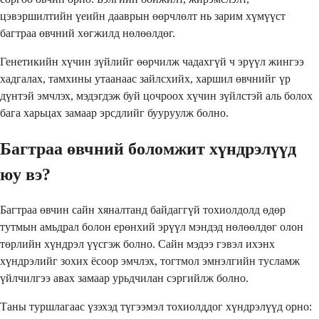
цэвэршилтийн үеийн дааврын өөрчлөлт нь зарим хүмүүст
багтраа өвчний хөгжилд нөлөөлдөг.
Генетикийн хүчин зүйлийг өөрчилж чадахгүй ч эрүүл жингээ
хадгалах, тамхины утаанаас зайлсхийх, харшил өвчнийг үр
дүнтэй эмчлэх, мэдэгдэж буй цочроох хүчин зүйлстэй аль болох
бага харьцах замаар эрсдлийг бууруулж болно.
Багтраа өвчний боломжит хүндрэлүүд
юу вэ?
Багтраа өвчин сайн хяналтанд байдаггүй тохиолдолд өдөр
тутмын амьдрал болон ерөнхий эрүүл мэндэд нөлөөлдөг олон
төрлийн хүндрэл үүсгэж болно. Сайн мэдээ гэвэл ихэнх
хүндрэлийг зохих ёсоор эмчлэх, тогтмол эмнэлгийн тусламж
үйлчилгээ авах замаар урьдчилан сэргийлж болно.
Таны туршлагаас үзэхэд түгээмэл тохиолддог хүндрэлүүд орно: