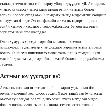
стандарт эмчилгээнд сайн хариу үйлдэл үзүүлдэггүй. Аспирины
улмаас хүндэрсэн амьсгалын замын өвчин нь астма болон
аспирин болон бусад өвчин намдаагч эмэнд мэдрэмтгий байдлыг
хослуулсан байдаг. Эозинофилийн астма нь тодорхой цагаан
эсийн хэмжээ ихэссэнээр тодорхойлогддог бөгөөд ихэвчлэн
зорилтот эмчилгээ шаарддаг.
Олон хүмүүс хэд хэдэн төрлийн хослолыг эзэмшдэг -
жишээлбэл, та дасгалаар улам дорддог харшилт астматай байж
болно. Таны эмч шинжилгээ хийж, таны шинж тэмдгийн хэв
маягийг үзэж та ямар төрлийн астматай болохыг тодорхойлоход
тусална.
Астмыг юу үүсгэдэг вэ?
Астма нь ганцхан шалтгаантай биш, харин удамшлын болон
орчны нөлөөний хослолоос үүсдэг. Хэрэв танай гэр бүлд астма
өвчтэй хүн байдаг бол танд энэ өвчин тусах магадлал өндөр
боловч орчны хүчин зүйлс нь шинж тэмдэг хэзээ, хэрхэн