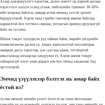
Агаар цэвэршүүлэгч хэрэглэж, долоо хоногт ор дэрний цагаан
хэрэглэлээ халуун усанд угааж, чийгшлийн түвшинг 30-50%-
ийн хооронд байлгах замаар астма өвчинд ээлтэй орчинг
бүрдүүлээрэй. Хэрэв танд гэрийн тэжээвэр амьтан байгаад
харшилтай бол тогтмол самнаж, унтлагын өрөөнд оруулахгүй
байх нь тусална.
Шинж тэмдэг хүндэрсэн үед тайван байж, өөрийн үйлдлийн
төлөвлөгөөгөө дагана уу. Аврах зориулалттай ингалятораа
зааврын дагуу хэрэглэж, цэх суугаад удаан, тогтвортой
амьсгалахад анхаарлаа хандуулна уу. Хэрэв шинж тэмдэг
сайжрахгүй эсвэл улам дордох юм бол эмчид хандахаас бүү
эргэлзээрэй.
Эмчид үзүүлэхээр бэлтгэх нь ямар байх
ёстой вэ?
Астма өвчний эмчийн үзлэгт бэлтгэх нь таны айлчлалаас
хамгийн их үр өгөөжийг хүртэхэд тусалж, эмч таны өвчнийг үр