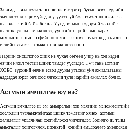
Заримдаа, ялангуяа таны шинж тэмдэг ер бусын эсвэл ердийн
эмчилгээнд хариу үйлдэл үзүүлэхгүй бол нэмэлт шинжилгээ
шаардлагатай байж болно. Үүнд астмын тодорхой төрлийг
шалгах цусны шинжилгээ, уушгийг нарийвчлан харах
компьютер томографийн шинжилгээ эсвэл амьсгал дахь азотын
ислийн хэмжээг хэмжих шинжилгээ орно.
Нарийн оношлогоо хийх нь чухал бөгөөд учир нь хэд хэдэн
өвчин ижил төстэй шинж тэмдэг үүсгэдэг. Эмч тань астмыг
ХОБС, зүрхний өвчин эсвэл дууны утасны үйл ажиллагааны
алдагдал зэрэг өвчнөөс ялгахын тулд нарийн ажиллах болно.
Астмын эмчилгээ юу вэ?
Астмын эмчилгээ нь эм, амьдралын хэв маягийн менежментийн
хослолын тусламжтайгаар шинж тэмдгийг хянах, астмын
халдлагыг урьдчилан сэргийлэхэд чиглэгддэг. Зорилго нь таны
амьсгалыг хөнгөвчлөх, идэвхтэй, хэвийн амьдралаар амьдрахад