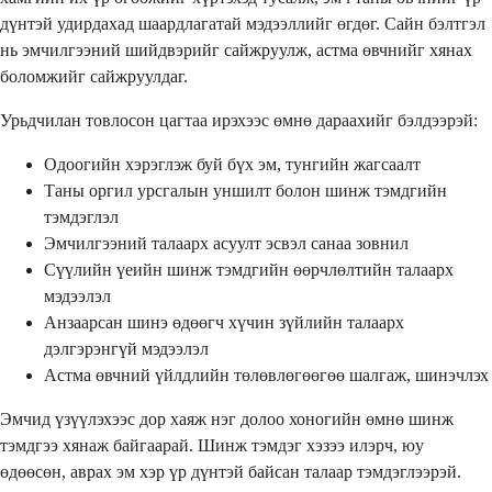
дүнтэй удирдахад шаардлагатай мэдээллийг өгдөг. Сайн бэлтгэл
нь эмчилгээний шийдвэрийг сайжруулж, астма өвчнийг хянах
боломжийг сайжруулдаг.
Урьдчилан товлосон цагтаа ирэхээс өмнө дараахийг бэлдээрэй:
Одоогийн хэрэглэж буй бүх эм, тунгийн жагсаалт
Таны оргил урсгалын уншилт болон шинж тэмдгийн
тэмдэглэл
Эмчилгээний талаарх асуулт эсвэл санаа зовнил
Сүүлийн үеийн шинж тэмдгийн өөрчлөлтийн талаарх
мэдээлэл
Анзаарсан шинэ өдөөгч хүчин зүйлийн талаарх
дэлгэрэнгүй мэдээлэл
Астма өвчний үйлдлийн төлөвлөгөөгөө шалгаж, шинэчлэх
Эмчид үзүүлэхээс дор хаяж нэг долоо хоногийн өмнө шинж
тэмдгээ хянаж байгаарай. Шинж тэмдэг хэзээ илэрч, юу
өдөөсөн, аврах эм хэр үр дүнтэй байсан талаар тэмдэглээрэй.