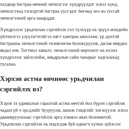
халдвар багтраа өвчний эмчилгээг хүндрүүлдэг эсвэл хүнд,
эмчилгээнд тэсвэртэй багтраа үүсгэдэг бөгөөд энэ нь тусгай
эмчилгээний арга шаарддаг.
Хүндрэлээс урьдчилан сэргийлэх гол түлхүүр нь эрүүл мэндийн
үйлчилгээ үзүүлэгчтэйгээ нягт хамтран ажиллаж, үр дүнтэй
багтрааны эмчилгээний төлөвлөгөө боловсруулж, дагаж мөрдөх
явдал юм. Тогтмол хяналт, эмчилгээний өөрчлөлт нь ихэнх
хүндрэлээс зайлсхийж, амьдралын сайн чанарыг хадгалахад
тусална.
Хэрхэн астма өвчнөөс урьдчилан
сэргийлэх вэ?
Хэрэв та удамшлын гаралтай астма өвчтэй бол бүрэн сэргийлж
чадахгүй ч эрсдлийг бууруулж, шинж тэмдгийг хөгжүүлэх эсвэл
даамжруулахаас сэргийлэх арга хэмжээ авах боломжтой.
Урьдчилан сэргийлэх нь мэдэгдэж буй өдөөгч хүчин зүйлсээс