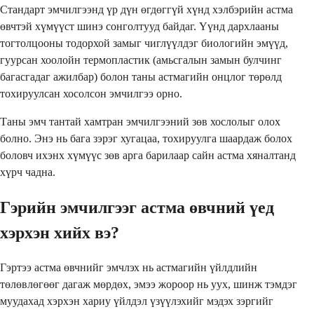
Стандарт эмчилгээнд үр дүн өгдөггүй хүнд хэлбэрийн астма
өвчтэй хүмүүст шинэ сонголтууд байдаг. Үүнд дархлааны
тогтолцооны тодорхой замыг чиглүүлдэг биологийн эмүүд,
гуурсан хоолойн термопластик (амьсгалын замын булчинг
багасгадаг ажилбар) болон таны астмагийн онцлог төрөлд
тохируулсан хосолсон эмчилгээ орно.
Таны эмч тантай хамтран эмчилгээний зөв хослолыг олох
болно. Энэ нь бага зэрэг хугацаа, тохируулга шаардаж болох
боловч ихэнх хүмүүс зөв арга барилаар сайн астма хяналтанд
хүрч чадна.
Гэрийн эмчилгээг астма өвчний үед
хэрхэн хийх вэ?
Гэртээ астма өвчнийг эмчлэх нь астмагийн үйлдлийн
төлөвлөгөөг дагаж мөрдөх, эмээ жороор нь уух, шинж тэмдэг
муудахад хэрхэн хариу үйлдэл үзүүлэхийг мэдэх зэргийг