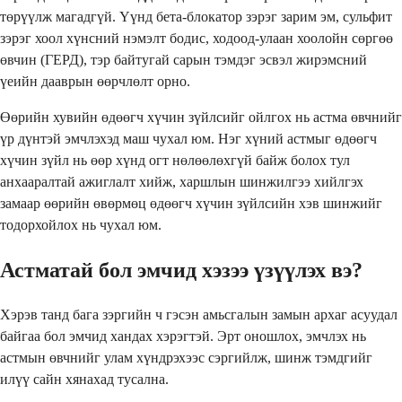
төрүүлж магадгүй. Үүнд бета-блокатор зэрэг зарим эм, сульфит
зэрэг хоол хүнсний нэмэлт бодис, ходоод-улаан хоолойн сөргөө
өвчин (ГЕРД), тэр байтугай сарын тэмдэг эсвэл жирэмсний
үеийн дааврын өөрчлөлт орно.
Өөрийн хувийн өдөөгч хүчин зүйлсийг ойлгох нь астма өвчнийг
үр дүнтэй эмчлэхэд маш чухал юм. Нэг хүний астмыг өдөөгч
хүчин зүйл нь өөр хүнд огт нөлөөлөхгүй байж болох тул
анхааралтай ажиглалт хийж, харшлын шинжилгээ хийлгэх
замаар өөрийн өвөрмөц өдөөгч хүчин зүйлсийн хэв шинжийг
тодорхойлох нь чухал юм.
Астматай бол эмчид хэзээ үзүүлэх вэ?
Хэрэв танд бага зэргийн ч гэсэн амьсгалын замын архаг асуудал
байгаа бол эмчид хандах хэрэгтэй. Эрт оношлох, эмчлэх нь
астмын өвчнийг улам хүндрэхээс сэргийлж, шинж тэмдгийг
илүү сайн хянахад тусална.