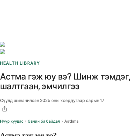
Benchmarks
Stories
FAQ
Sign up / Log in
HEALTH LIBRARY
Астма гэж юу вэ? Шинж тэмдэг,
шалтгаан, эмчилгээ
Сүүлд шинэчилсэн
2025 оны хоёрдугаар сарын 17
Нүүр хуудас
Өвчин ба байдал
Asthma
Астма гэж юу вэ?