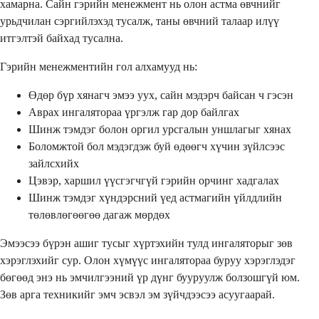
хамарна. Сайн гэрийн менежмент нь олон астма өвчнийг
урьдчилан сэргийлэхэд тусалж, таны өвчний талаар илүү
итгэлтэй байхад тусална.
Гэрийн менежментийн гол алхамууд нь:
Өдөр бүр хянагч эмээ уух, сайн мэдэрч байсан ч гэсэн
Аврах ингалятораа үргэлж гар дор байлгах
Шинж тэмдэг болон оргил урсгалын уншлагыг хянах
Боломжтой бол мэдэгдэж буй өдөөгч хүчин зүйлсээс
зайлсхийх
Цэвэр, харшил үүсгэгчгүй гэрийн орчинг хадгалах
Шинж тэмдэг хүндэрсний үед астмагийн үйлдлийн
төлөвлөгөөгөө дагаж мөрдөх
Эмээсээ бүрэн ашиг тусыг хүртэхийн тулд ингаляторыг зөв
хэрэглэхийг сур. Олон хүмүүс ингалятораа буруу хэрэглэдэг
бөгөөд энэ нь эмчилгээний үр дүнг бууруулж болзошгүй юм.
Зөв арга техникийг эмч эсвэл эм зүйчдээсээ асуугаарай.