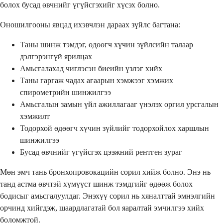
болох бусад өвчнийг үгүйсгэхийг хүсэх болно.
Оношилгооны явцад ихэвчлэн дараах зүйлс багтана:
Таны шинж тэмдэг, өдөөгч хүчин зүйлсийн талаар
дэлгэрэнгүй ярилцах
Амьсгалахад чиглэсэн биеийн үзлэг хийх
Таны гаргаж чадах агаарын хэмжээг хэмжих
спирометрийн шинжилгээ
Амьсгалын замын үйл ажиллагааг үнэлэх оргил урсгалын
хэмжилт
Тодорхой өдөөгч хүчин зүйлийг тодорхойлох харшлын
шинжилгээ
Бусад өвчнийг үгүйсгэх цээжний рентген зураг
Мөн эмч тань бронхопровокацийн сорил хийж болно. Энэ нь
танд астма өвчтэй хүмүүст шинж тэмдгийг өдөөж болох
бодисыг амьсгалуулдаг. Энэхүү сорил нь хяналттай эмнэлгийн
орчинд хийгдэж, шаардлагатай бол яаралтай эмчилгээ хийх
боломжтой.