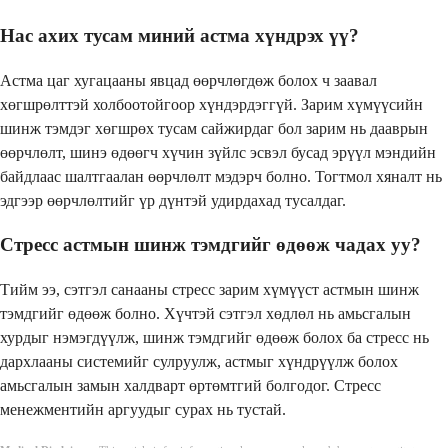
Нас ахих тусам миний астма хүндрэх үү?
Астма цаг хугацааны явцад өөрчлөгдөж болох ч заавал
хөгшрөлттэй холбоотойгоор хүндэрдэггүй. Зарим хүмүүсийн
шинж тэмдэг хөгшрөх тусам сайжирдаг бол зарим нь дааврын
өөрчлөлт, шинэ өдөөгч хүчин зүйлс эсвэл бусад эрүүл мэндийн
байдлаас шалтгаалан өөрчлөлт мэдэрч болно. Тогтмол хяналт нь
эдгээр өөрчлөлтийг үр дүнтэй удирдахад тусалдаг.
Стресс астмын шинж тэмдгийг өдөөж чадах уу?
Тийм ээ, сэтгэл санааны стресс зарим хүмүүст астмын шинж
тэмдгийг өдөөж болно. Хүчтэй сэтгэл хөдлөл нь амьсгалын
хурдыг нэмэгдүүлж, шинж тэмдгийг өдөөж болох ба стресс нь
дархлааны системийг сулруулж, астмыг хүндрүүлж болох
амьсгалын замын халдварт өртөмтгий болгодог. Стресс
менежментийн аргуудыг сурах нь тустай.