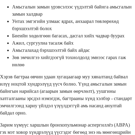
Амьсгалын замын үрэвсэлээс үүдэлтэй байнга амьсгалын
замын халдвар
Унтах эмгэгийн улмаас ядрах, анхаарал төвлөрөхөд
бэрхшээлтэй болох
Биеийн хөдөлгөөн багасах, дасгал хийх чадвар буурах
Ажил, сургуулиа тасалж байх
Амьсгалахад бэрхшээлтэй байх айдас
Зөв эмчилгээ хийгдээгүй тохиолдолд эмнээс гарах гаж
нөлөө
Хэрэв багтраа өвчин удаан хугацаагаар муу хяналтанд байвал
илүү ноцтой хүндрэлүүд үүсч болно. Үүнд амьсгалын замын
байнгын нарийсал (агаарын замын өөрчлөлт), уушгины
хатгалгааны эрсдэл нэмэгдэх, багтрааны хүнд хэлбэр - стандарт
эмчилгээнд хариу үйлдэл үзүүлдэггүй амь насанд аюултай
байдал орно.
Зарим хүмүүс харшлын бронхопульмонар аспергиллёз (ABPA)
гэх мэт ховор хүндрэлүүд үүсгэдэг бөгөөд энэ нь мөөгөнцрийн