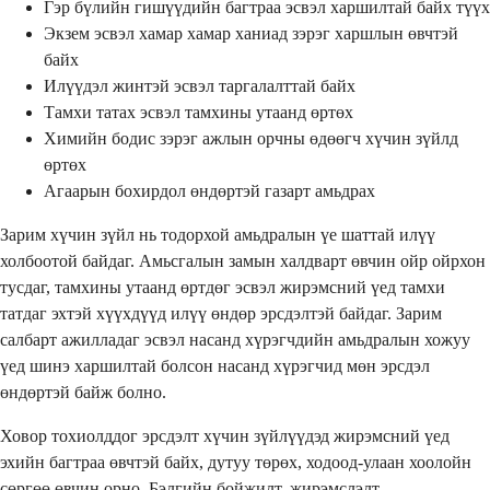
Гэр бүлийн гишүүдийн багтраа эсвэл харшилтай байх түүх
Экзем эсвэл хамар хамар ханиад зэрэг харшлын өвчтэй
байх
Илүүдэл жинтэй эсвэл таргалалттай байх
Тамхи татах эсвэл тамхины утаанд өртөх
Химийн бодис зэрэг ажлын орчны өдөөгч хүчин зүйлд
өртөх
Агаарын бохирдол өндөртэй газарт амьдрах
Зарим хүчин зүйл нь тодорхой амьдралын үе шаттай илүү
холбоотой байдаг. Амьсгалын замын халдварт өвчин ойр ойрхон
тусдаг, тамхины утаанд өртдөг эсвэл жирэмсний үед тамхи
татдаг эхтэй хүүхдүүд илүү өндөр эрсдэлтэй байдаг. Зарим
салбарт ажилладаг эсвэл насанд хүрэгчдийн амьдралын хожуу
үед шинэ харшилтай болсон насанд хүрэгчид мөн эрсдэл
өндөртэй байж болно.
Ховор тохиолддог эрсдэлт хүчин зүйлүүдэд жирэмсний үед
эхийн багтраа өвчтэй байх, дутуу төрөх, ходоод-улаан хоолойн
сөргөө өвчин орно. Бэлгийн бойжилт, жирэмслэлт,