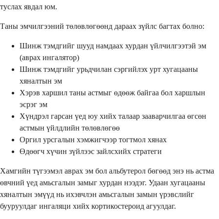
туслах явдал юм.
Таны эмчилгээний төлөвлөгөөнд дараах зүйлс багтах болно:
Шинж тэмдгийг шууд намдаах хурдан үйлчилгээтэй эм
(аврах ингалятор)
Шинж тэмдгийг урьдчилан сэргийлэх урт хугацааны
хяналтын эм
Хэрэв харшил таны астмыг өдөөж байгаа бол харшлын
эсрэг эм
Хүндрэл гарсан үед юу хийх талаар зааварчилгаа өгсөн
астмын үйлдлийн төлөвлөгөө
Оргил урсгалын хэмжигчээр тогтмол хянах
Өдөөгч хүчин зүйлээс зайлсхийх стратеги
Хамгийн түгээмэл аврах эм бол альбутерол бөгөөд энэ нь астма
өвчний үед амьсгалын замыг хурдан нээдэг. Удаан хугацааны
хяналтын эмүүд нь ихэвчлэн амьсгалын замын үрэвслийг
бууруулдаг ингаляци хийх кортикостероид агуулдаг.