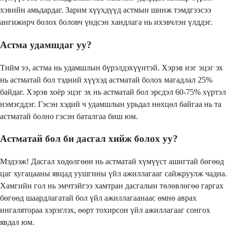
хэвийн амьдардаг. Зарим хүүхдүүд астмын шинж тэмдгээсээ
ангижирч болох боловч үндсэн хандлага нь ихэвчлэн үлддэг.
Астма удамшдаг уу?
Тийм ээ, астма нь удамшлын бүрэлдэхүүнтэй. Хэрэв нэг эцэг эх
нь астматай бол тэдний хүүхэд астматай болох магадлал 25%
байдаг. Хэрэв хоёр эцэг эх нь астматай бол эрсдэл 60-75% хүртэл
нэмэгддэг. Гэсэн хэдий ч удамшлын урьдал нөхцөл байгаа нь та
астматай болно гэсэн баталгаа биш юм.
Астматай бол би дасгал хийж болох уу?
Мэдээж! Дасгал хөдөлгөөн нь астматай хүмүүст ашигтай бөгөөд
цаг хугацааны явцад уушгины үйл ажиллагааг сайжруулж чадна.
Хамгийн гол нь эмчтэйгээ хамтран дасгалын төлөвлөгөө гаргах
бөгөөд шаардлагатай бол үйл ажиллагаанаас өмнө аврах
ингалятораа хэрэглэх, өөрт тохирсон үйл ажиллагааг сонгох
явдал юм.