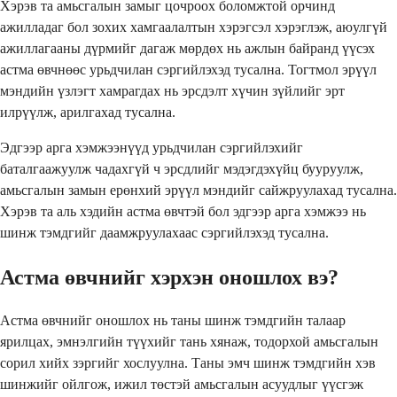
Хэрэв та амьсгалын замыг цочроох боломжтой орчинд
ажилладаг бол зохих хамгаалалтын хэрэгсэл хэрэглэж, аюулгүй
ажиллагааны дүрмийг дагаж мөрдөх нь ажлын байранд үүсэх
астма өвчнөөс урьдчилан сэргийлэхэд тусална. Тогтмол эрүүл
мэндийн үзлэгт хамрагдах нь эрсдэлт хүчин зүйлийг эрт
илрүүлж, арилгахад тусална.
Эдгээр арга хэмжээнүүд урьдчилан сэргийлэхийг
баталгаажуулж чадахгүй ч эрсдлийг мэдэгдэхүйц бууруулж,
амьсгалын замын ерөнхий эрүүл мэндийг сайжруулахад тусална.
Хэрэв та аль хэдийн астма өвчтэй бол эдгээр арга хэмжээ нь
шинж тэмдгийг даамжруулахаас сэргийлэхэд тусална.
Астма өвчнийг хэрхэн оношлох вэ?
Астма өвчнийг оношлох нь таны шинж тэмдгийн талаар
ярилцах, эмнэлгийн түүхийг тань хянаж, тодорхой амьсгалын
сорил хийх зэргийг хослуулна. Таны эмч шинж тэмдгийн хэв
шинжийг ойлгож, ижил төстэй амьсгалын асуудлыг үүсгэж