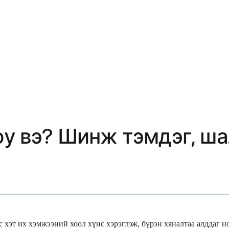
юу вэ? Шинж тэмдэг, ша
с хэт их хэмжээний хоол хүнс хэрэглэж, бүрэн хяналтаа алддаг 