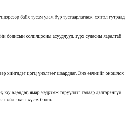
дэрсээр байх тусам улам бүр тусгаарлагдаж, сэтгэл гутралд
рийн бодисын солилцооны асуудлууд, зүрх судасны яаралтай
ээр хийгддэг цогц үнэлгээг шаарддаг. Энэ өвчнийг оношлох
г, юу өдөөдөг, ямар мэдрэмж төрүүлдэг талаар дэлгэрэнгүй
ааг ойлгохыг хүсэх болно.