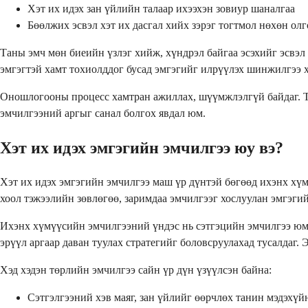
Хэт их идэх зан үйлийн талаар ихээхэн зовиур шаналгаа
Бөөлжих эсвэл хэт их дасгал хийх зэрэг тогтмол нөхөн олг
Таны эмч мөн биеийн үзлэг хийж, хүндрэл байгаа эсэхийг эсвэл
эмгэгтэй хамт тохиолддог бусад эмгэгийг илрүүлэх шинжилгээ 
Оношлогооны процесс хамтран ажиллах, шүүмжлэлгүй байдаг. Т
эмчилгээний аргыг санал болгох явдал юм.
Хэт их идэх эмгэгийн эмчилгээ юу вэ?
Хэт их идэх эмгэгийн эмчилгээ маш үр дүнтэй бөгөөд ихэнх хүм
хоол тэжээлийн зөвлөгөө, заримдаа эмчилгээг хослуулан эмгэгий
Ихэнх хүмүүсийн эмчилгээний үндэс нь сэтгэцийн эмчилгээ юм.
эрүүл аргаар даван туулах стратегийг боловсруулахад тусалдаг. 
Хэд хэдэн төрлийн эмчилгээ сайн үр дүн үзүүлсэн байна:
Сэтгэлгээний хэв маяг, зан үйлийг өөрчлөх танин мэдэхүй