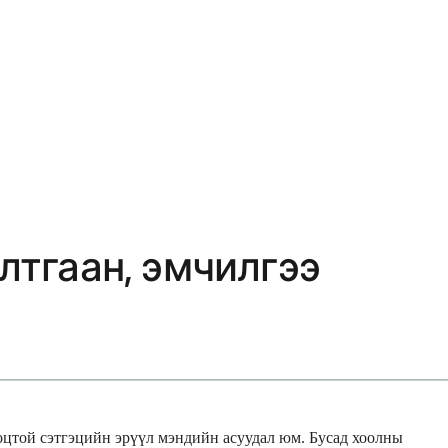
лтгаан, эмчилгээ
ноцтой сэтгэцийн эрүүл мэндийн асуудал юм. Бусад хоолны