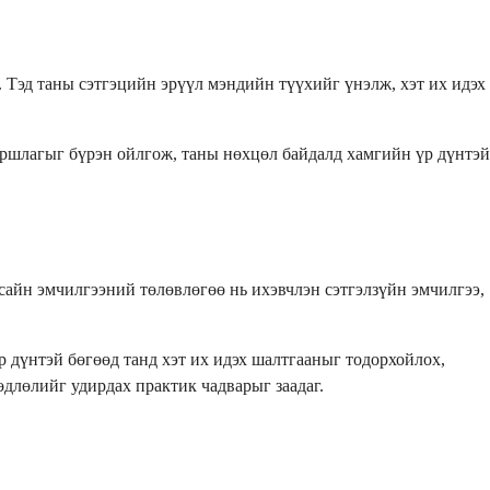
 Тэд таны сэтгэцийн эрүүл мэндийн түүхийг үнэлж, хэт их идэх
ршлагыг бүрэн ойлгож, таны нөхцөл байдалд хамгийн үр дүнтэй
сайн эмчилгээний төлөвлөгөө нь ихэвчлэн сэтгэлзүйн эмчилгээ,
 дүнтэй бөгөөд танд хэт их идэх шалтгааныг тодорхойлох,
өдлөлийг удирдах практик чадварыг заадаг.