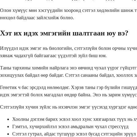
Олон хүмүүс мөн хэсгүүдийн хооронд сэтгэл хөдлөлийн шинж тэ
нөхцөл байдлаас зайлсхийж болно.
Хэт их идэх эмгэгийн шалтгаан юу вэ?
Илүүдэл идэх эмгэг нь биологийн, сэтгэлзүйн болон орчны хүчи
хянаж чадахгүй байгаагаас үүдэлтэй зүйл биш юм.
Таны тархины химийн найрлага энэ өвчинд чухал үүрэг гүйцэтгэ
зохицуулах байдал өөр байдаг. Сэтгэл санааны байдал, хооллох
Генетик ч бас эрсдэлд нөлөөлдөг. Хэрэв таны гэр бүлийн гишүүд
идэх эмгэгтэй болох магадлал өндөр байна. Энэ нь зарим хүмүү
Сэтгэлзүйн хүчин зүйлс нь ихэвчлэн эмгэг үүсэхэд хүргэдэг өдөө
Хоолны дэглэм барих эсвэл хоол хүнс хязгаарлах түүх нь 
Гэмтэл, хүчирхийлэл эсвэл амьдралын чухал стрессүүд
Сэтгэл гутрал, айдас түгшүүр эсвэл бусад сэтгэцийн эрүү