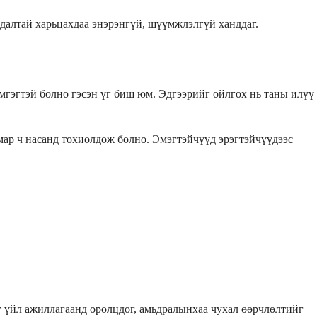
далтай харьцахдаа энэрэнгүй, шүүмжлэлгүй ханддаг.
эмгэгтэй болно гэсэн үг биш юм. Эдгээрийг ойлгох нь таны илүү
 ямар ч насанд тохиолдож болно. Эмэгтэйчүүд эрэгтэйчүүдээс
г үйл ажиллагаанд оролцдог, амьдралынхаа чухал өөрчлөлтийг