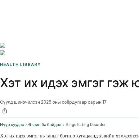
Benchmarks
Stories
FAQ
Sign up / Log in
HEALTH LIBRARY
Хэт их идэх эмгэг гэж 
Сүүлд шинэчилсэн
2025 оны хоёрдугаар сарын 17
Нүүр хуудас
Өвчин ба байдал
Binge Eating Disorder
Хэт их идэх эмгэг нь таныг богино хугацаанд хэвийн хэмжээнээ