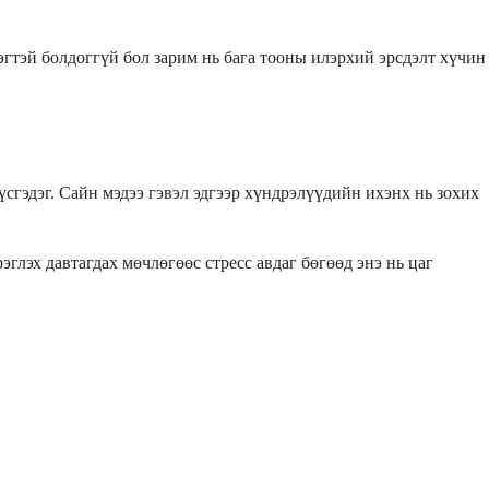
гэгтэй болдоггүй бол зарим нь бага тооны илэрхий эрсдэлт хүчин
сгэдэг. Сайн мэдээ гэвэл эдгээр хүндрэлүүдийн ихэнх нь зохих
глэх давтагдах мөчлөгөөс стресс авдаг бөгөөд энэ нь цаг