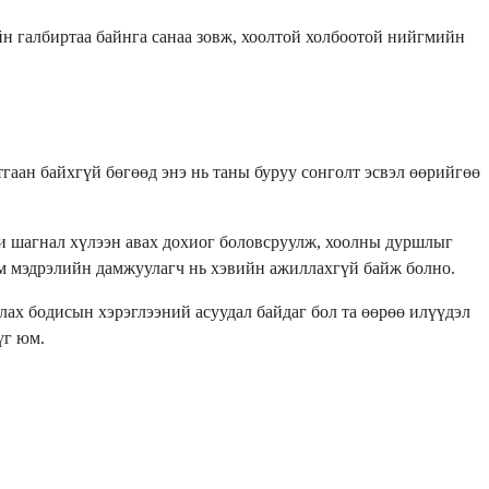
йн галбиртаа байнга санаа зовж, хоолтой холбоотой нийгмийн
гаан байхгүй бөгөөд энэ нь таны буруу сонголт эсвэл өөрийгөө
хи шагнал хүлээн авах дохиог боловсруулж, хоолны дуршлыг
рим мэдрэлийн дамжуулагч нь хэвийн ажиллахгүй байж болно.
улах бодисын хэрэглээний асуудал байдаг бол та өөрөө илүүдэл
үг юм.