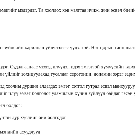
мдгийг мэдэрдэг. Та хооллох хэв маягтаа ичиж, жин эсвэл биеи
н зүйлсийн харилцан үйлчлэлээс үүдэлтэй. Нэг цорын ганц шалт
дэг. Судалгаанаас үзэхэд илүүдэл идэх эмгэгтэй хүмүүсийн тар
 зан үйлийг зохицуулахад тусалдаг серотонин, допамин зэрэг за
эд хоолны дуршил алдагдах эмгэг, сэтгэл гутрал эсвэл мансууру
сийг илүү эмзэг болгодог удамшлын хүчин зүйлүүд байдаг гэсэн 
гч болдог:
хүчтэй дур хүслийг бий болгодог
л мэндийн асуудлууд