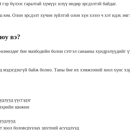
 гэр бүлээс гаралтай хүмүүс илүү өндөр эрсдэлтэй байдаг.
иш юм. Олон эрсдэлт хүчин зүйлтэй олон хүн хэзээ ч хэт идэх эм
юу вэ?
нөлөөлдөг бие махбодийн болон сэтгэл санааны хүндрэлүүдийг үү
 мэдэгдэхгүй байж болно. Таны бие их хэмжээний хоол хүнс хэрэ
удлууд үүсгэдэг
 чихрийн шижин
суудлууд
т хоол боловсруулах эрхтний асуудлууд