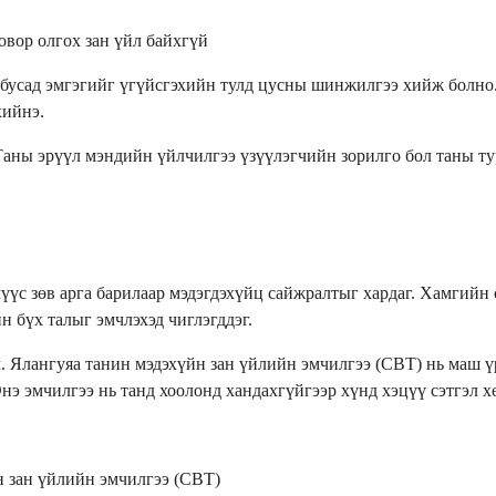
овор олгох зан үйл байхгүй
 бусад эмгэгийг үгүйсгэхийн тулд цусны шинжилгээ хийж болно.
хийнэ.
аны эрүүл мэндийн үйлчилгээ үзүүлэгчийн зорилго бол таны ту
үүс зөв арга барилаар мэдэгдэхүйц сайжралтыг хардаг. Хамгийн 
н бүх талыг эмчлэхэд чиглэгддэг.
 Ялангуяа танин мэдэхүйн зан үйлийн эмчилгээ (CBT) нь маш үр
Энэ эмчилгээ нь танд хоолонд хандахгүйгээр хүнд хэцүү сэтгэл х
н зан үйлийн эмчилгээ (CBT)