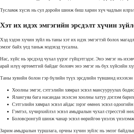
Тусламж хүсэх нь сул доройн шинж биш харин хүч чадлын илрэл
Хэт их идэх эмгэгийн эрсдэлт хүчин зүйл
Хэд хэдэн хүчин зүйл нь таны хэт их идэх эмгэгтэй болох магад
эмзэг байх үед таньж мэдэхэд тусална.
Нас, хүйс нь эрсдэлд чухал үүрэг гүйцэтгэдэг. Энэ эмгэг нь ихэ
арай илүү өртөмтгий байдаг боловч энэ эмгэг нь бүх хүйсийн хү
Таны хувийн болон гэр бүлийн түүх эрсдлийн түвшинд ихээхэн
Хоолны эмгэг, сэтгэлийн хямрал эсвэл мансууруулах боди
Ялангуяа бага насандаа эхэлсэн хоолны хатуу дэглэм бари
Сэтгэлийн хямрал эсвэл айдас зэрэг өмнөх эсвэл одоогий
Гэмтэл, хүчирхийлэл эсвэл амьдралын чухал стресстэй нө
Боловсронгуй шинж чанар эсвэл өөрийгөө үнэлэх үнэлэмж
Зарим амьдралын туршлага, орчны хүчин зүйлс нь эмзэг байдлыг