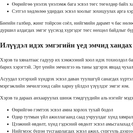
Өөрийгөө үнэлэх үнэлэмж бага эсвэл төгс төгөлдөр байх х
Сэтгэл хөдлөлөө удирдах эсвэл хоолыг зохицуулах арга х
Биеийн галбир, жинг тойрсон соёл, нийгмийн дарамт ч бас нөл
дуршил алдагдах эмгэг үүсэхэд хүргэдэг төгс нөхцөл байдлыг бү
Илүүдэл идэх эмгэгийн үед эмчид хандах 
Хэрэв та хяналтаас гадуур их хэмжээний хоол идэх тохиолдол ба
барих хэрэгтэй. Эрт үеийн эмчилгээ нь таны эдгэрэх явцад чухал
Асуудал хэтэрхий хүндрэх эсвэл даван туулшгүй санагдах хүртэл 
мэргэжлийн эмчилгээнд сайн хариу үйлдэл үзүүлдэг эмгэг юм.
Хэрэв та дараах анхааруулах шинж тэмдгүүдийн аль нэгийг мэдэ
Өөрийгөө гэмтээх эсвэл амиа хорлох тухай бодол
Өдөр тутмын үйл ажиллагаанд саад учруулдаг хүнд хямрал
Цээжний өвдөлт, хүнд гэдэсний өвдөлт эсвэл амьсгалахад
Нийгмээс бүрэн тусгаарлагдах эсвэл ажил, сургууль дээрээ