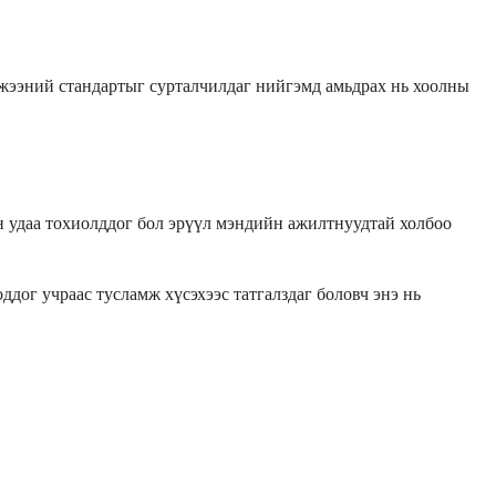
мжээний стандартыг сурталчилдаг нийгэмд амьдрах нь хоолны
лон удаа тохиолддог бол эрүүл мэндийн ажилтнуудтай холбоо
ддог учраас тусламж хүсэхээс татгалздаг боловч энэ нь