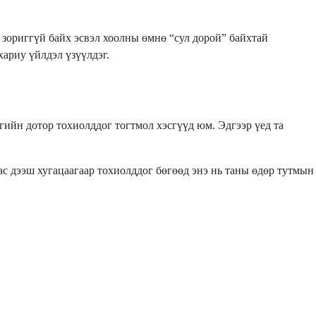
зориггүй байх эсвэл хоолны өмнө “сул дорой” байхтай
хариу үйлдэл үзүүлдэг.
гийн дотор тохиолддог тогтмол хэсгүүд юм. Эдгээр үед та
аас дээш хугацаагаар тохиолддог бөгөөд энэ нь таны өдөр тутмын