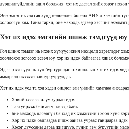
дуршилгүйдлийн адил бөөлжих, хэт их дасгал хийх зэрэг нөхөн 
Энэ эмгэг нь сая сая хүнд нөлөөлдөг бөгөөд АНУ-д хамгийн түг
холбоогүй юм. Таны тархи, бие махбодь эдгээр хэсгийг эхэлмэг
Хэт их идэх эмгэгийн шинж тэмдгүүд юу 
Гол шинж тэмдэг нь ихэнх хүмүүс ижил нөхцөлд хэрэглэдэг хэмжэ
хооллохоо зогсоох эсвэл юу, хэр их идэж байгаагаа хянах боломж
Эдгээр хэсгүүд нь хүн бүр туршдаг тохиолдлын хэт их идэх явда
амьдралд ихээхэн зовиур учруулдаг.
Хэт их идэх үед та хэд хэдэн онцлог зан үйлийг хамтдаа анзаара
Хэвийнхээсээ илүү хурдан идэх
Тавгүйрхэж байсан ч идсээр байх
Бие махбодь өлсөөгүй байхад их хэмжээний хоол хүнс хэрэ
Хэр их идэж байгаадаа ичиж байгаа учраас ганцаараа идэх
Хэсэг дууссаны дараа жигшүүр, гуниг, гэм буруугийн мэд