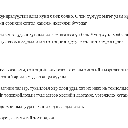
ндрэлүүдтэй адил хүнд байж болно. Олон хүмүүс эмгэг улам хүн
ын ерөнхий сэтгэл ханамж ихэвчлэн буурдаг.
уяа эмгэг удаан хугацаагаар эмчлэгдээгүй бол. Үүнд хүнд хэлбэ
 тусламж шаардлагатай сэтгэцийн эрүүл мэндийн хямрал орно.
ихэвчлэн эмч, сэтгэцийн эмч эсвэл хоолны эмгэгийн мэргэжилтн
ээний аргаар мэдээлэл цуглуулна.
гийн талаар, тухайлбал хэр олон удаа хэт их идэх нь тохиолддо
г тодорхойлохын тулд эдгээр хэсгийн давтамж, үргэлжлэх хугац
дорхой шалгуурыг хангахад шаардлагатай:
 идэх давтамжтай тохиолдол