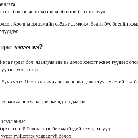
андлага
эрэгсэл болгон ашиглахтай холбоотой бэрхшээлүүд
өөлдөг. Хоолны дэглэмийн соёлыг дэмжиж, бодит бус биеийн хэ
рдүүлдэг.
цаг хэзээ вэ?
йнга гардаг бол, ялангуяа энэ нь долоо хоногт эсвэл түүнээс о
 үүрэг гүйцэтгэнэ.
бүү хүлээ. Олон хүн ичих эсвэл өөрөө даван туулах ёстой гэж бо
рч байгаа бол яаралтай эмчид хандаарай:
 эсвэл айдас
 бэрхшээлтэй болох зэрэг бие махбодийн хүндрэлүүд
 үүрэг гүйцэтгэх чадваргүй болох