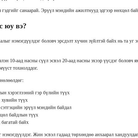
 гэдгийг санаарай. Эрүүл мэндийн ажилтнууд эдгээр нөхцөл бай
с юу вэ?
лалыг нэмэгдүүлдэг боловч эрсдэлт хүчин зүйлтэй байх нь та уг 
вчлэн 10-аад насны сүүл эсвэл 20-аад насны эхээр үүсдэг боловч
мүүст тохиолддог.
 нөлөөлдөг:
сын хэрэглээний гэр бүлийн түүх
х хувийн түүх
н сэтгэцийн эрүүл мэндийн байдал
хцөл байдлын түүх
 багатай байх
 нэмэгдүүлдэг. Жин эсвэл гадаад төрхөндөө анхаарал хандуулда