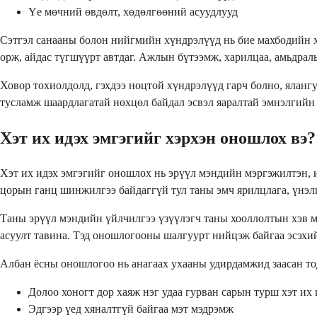
Үе мөчний өвдөлт, хөдөлгөөний асуудлууд
Сэтгэл санааны болон нийгмийн хүндрэлүүд нь бие махбодийн хү
орж, айдас түгшүүрт автдаг. Ажлын бүтээмж, харилцаа, амьдрал
Ховор тохиолдолд, гэхдээ ноцтой хүндрэлүүд гарч болно, яланг
тусламж шаардлагатай нөхцөл байдал эсвэл яаралтай эмнэлгийн
Хэт их идэх эмгэгийг хэрхэн оношлох вэ?
Хэт их идэх эмгэгийг оношлох нь эрүүл мэндийн мэргэжилтэн, 
цорын ганц шинжилгээ байдаггүй тул таны эмч ярилцлага, үнэлг
Таны эрүүл мэндийн үйлчилгээ үзүүлэгч таны хооллолтын хэв мая
асуулт тавина. Тэд оношлогооны шалгуурт нийцэж байгаа эсэхий
Албан ёсны оношлогоо нь анагаах ухааны удирдамжид заасан то
Долоо хоногт дор хаяж нэг удаа гурван сарын турш хэт их
Эдгээр үед хяналтгүй байгаа мэт мэдрэмж