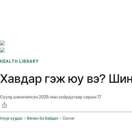
Benchmarks
Stories
FAQ
Sign up / Log in
HEALTH LIBRARY
Хавдар гэж юу вэ? Шин
Сүүлд шинэчилсэн
2025 оны хоёрдугаар сарын 17
Нүүр хуудас
Өвчин ба байдал
Cancer