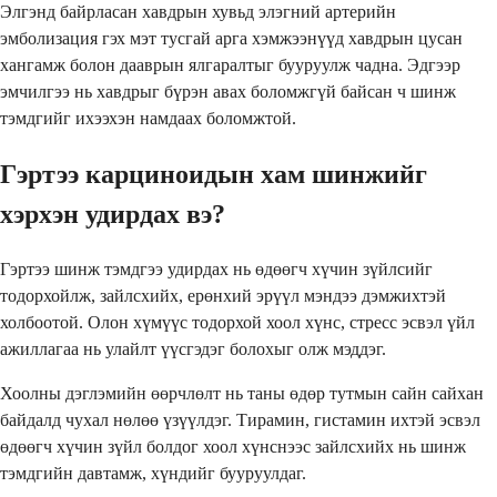
Элгэнд байрласан хавдрын хувьд элэгний артерийн
эмболизация гэх мэт тусгай арга хэмжээнүүд хавдрын цусан
хангамж болон дааврын ялгаралтыг бууруулж чадна. Эдгээр
эмчилгээ нь хавдрыг бүрэн авах боломжгүй байсан ч шинж
тэмдгийг ихээхэн намдаах боломжтой.
Гэртээ карциноидын хам шинжийг
хэрхэн удирдах вэ?
Гэртээ шинж тэмдгээ удирдах нь өдөөгч хүчин зүйлсийг
тодорхойлж, зайлсхийх, ерөнхий эрүүл мэндээ дэмжихтэй
холбоотой. Олон хүмүүс тодорхой хоол хүнс, стресс эсвэл үйл
ажиллагаа нь улайлт үүсгэдэг болохыг олж мэддэг.
Хоолны дэглэмийн өөрчлөлт нь таны өдөр тутмын сайн сайхан
байдалд чухал нөлөө үзүүлдэг. Тирамин, гистамин ихтэй эсвэл
өдөөгч хүчин зүйл болдог хоол хүнснээс зайлсхийх нь шинж
тэмдгийн давтамж, хүндийг бууруулдаг.