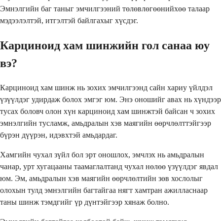
Эмнэлгийн баг таныг эмчилгээний төлөвлөгөөнийхөө талаар
мэдээлэлтэй, итгэлтэй байлгахыг хүсдэг.
Карциноид хам шинжийн гол санаа юу
вэ?
Карциноид хам шинж нь зохих эмчилгээнд сайн хариу үйлдэл
үзүүлдэг удирдаж болох эмгэг юм. Энэ оношийг авах нь хүндээр
тусах боловч олон хүн карциноид хам шинжтэй байсан ч зохих
эмнэлгийн тусламж, амьдралын хэв маягийн өөрчлөлттэйгээр
бүрэн дүүрэн, идэвхтэй амьдардаг.
Хамгийн чухал зүйл бол эрт оношлох, эмчлэх нь амьдралын
чанар, урт хугацааны таамаглалтанд чухал нөлөө үзүүлдэг явдал
юм. Эм, амьдралын хэв маягийн өөрчлөлтийн зөв хослолыг
олохын тулд эмнэлгийн багтайгаа нягт хамтран ажилласнаар
таны шинж тэмдгийг үр дүнтэйгээр хянаж болно.