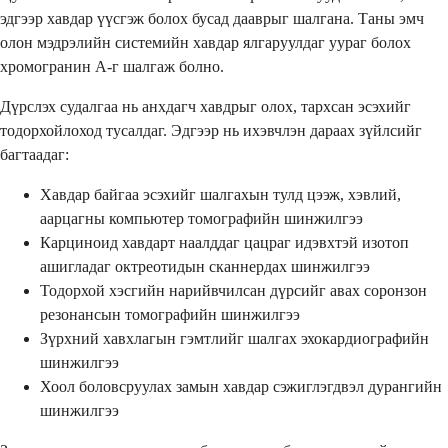
эдгээр хавдар үүсгэж болох бусад дааврыг шалгана. Таны эмч
олон мэдрэлийн системийн хавдар ялгаруулдаг уураг болох
хромогранин А-г шалгаж болно.
Дүрслэх судалгаа нь анхдагч хавдрыг олох, тархсан эсэхийг
тодорхойлоход тусалдаг. Эдгээр нь ихэвчлэн дараах зүйлсийг
багтаадаг:
Хавдар байгаа эсэхийг шалгахын тулд цээж, хэвлий,
аарцагны компьютер томографийн шинжилгээ
Карциноид хавдарт наалддаг цацраг идэвхтэй изотоп
ашигладаг октреотидын сканнердах шинжилгээ
Тодорхой хэсгийн нарийвчилсан дүрсийг авах соронзон
резонансын томографийн шинжилгээ
Зүрхний хавхлагын гэмтлийг шалгах эхокардиографийн
шинжилгээ
Хоол боловсруулах замын хавдар сэжиглэгдвэл дурангийн
шинжилгээ