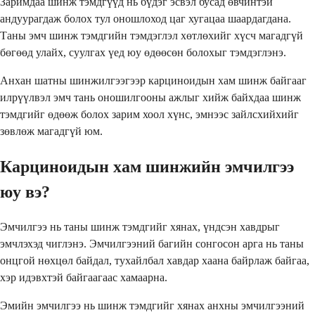
Заримдаа шинж тэмдгүүд нь бүдэг эсвэл бусад өвчинтэй
андуурагдаж болох тул оношлоход цаг хугацаа шаардагдана.
Таны эмч шинж тэмдгийн тэмдэглэл хөтлөхийг хүсч магадгүй
бөгөөд улайх, суулгах үед юу өдөөсөн болохыг тэмдэглэнэ.
Анхан шатны шинжилгээгээр карциноидын хам шинж байгааг
илрүүлвэл эмч тань оношилгооны ажлыг хийж байхдаа шинж
тэмдгийг өдөөж болох зарим хоол хүнс, эмнээс зайлсхийхийг
зөвлөж магадгүй юм.
Карциноидын хам шинжийн эмчилгээ
юу вэ?
Эмчилгээ нь таны шинж тэмдгийг хянах, үндсэн хавдрыг
эмчлэхэд чиглэнэ. Эмчилгээний багийн сонгосон арга нь таны
онцгой нөхцөл байдал, тухайлбал хавдар хаана байрлаж байгаа,
хэр идэвхтэй байгаагаас хамаарна.
Эмийн эмчилгээ нь шинж тэмдгийг хянах анхны эмчилгээний