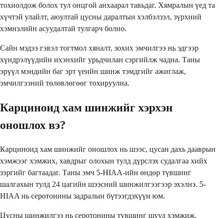
тохиолдож болох тул онцгой анхаарал тавьдаг. Хямралын үед та
хүчтэй улайлт, аюултай цусны даралтын хэлбэлзэл, зүрхний
хэмнэлийн асуудалтай тулгарч болно.
Сайн мэдээ гэвэл тогтмол хяналт, зохих эмчилгээ нь эдгээр
хүндрэлүүдийн ихэнхийг урьдчилан сэргийлж чадна. Таны
эрүүл мэндийн баг эрт үеийн шинж тэмдгийг ажиглаж,
эмчилгээний төлөвлөгөөг тохируулна.
Карциноид хам шинжийг хэрхэн
оношлох вэ?
Карциноид хам шинжийг оношлох нь шээс, цусан дахь дааврын
хэмжээг хэмжих, хавдрыг олохын тулд дүрслэх судалгаа хийх
зэргийг багтаадаг. Таны эмч 5-HIAA-ийн өндөр түвшинг
шалгахын тулд 24 цагийн шээсний шинжилгээгээр эхэлнэ. 5-
HIAA нь серотонины задралын бүтээгдэхүүн юм.
Цусны шинжилгээ нь серотонины түвшинг шууд хэмжиж,