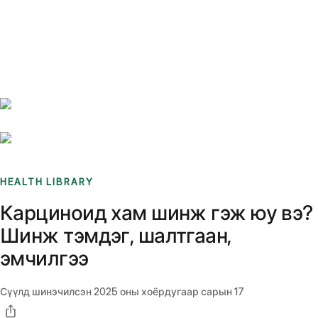
Benchmarks
Stories
FAQ
Sign up / Log in
HEALTH LIBRARY
Карциноид хам шинж гэж юу вэ?
Шинж тэмдэг, шалтгаан,
эмчилгээ
Сүүлд шинэчилсэн
2025 оны хоёрдугаар сарын 17