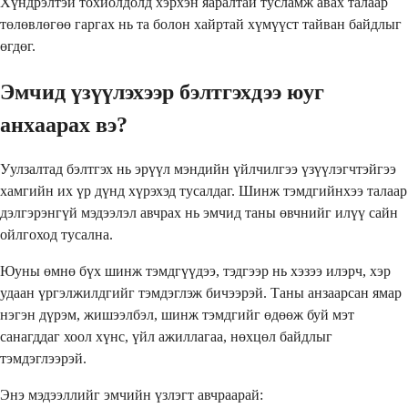
Хүндрэлтэй тохиолдолд хэрхэн яаралтай тусламж авах талаар
төлөвлөгөө гаргах нь та болон хайртай хүмүүст тайван байдлыг
өгдөг.
Эмчид үзүүлэхээр бэлтгэхдээ юуг
анхаарах вэ?
Уулзалтад бэлтгэх нь эрүүл мэндийн үйлчилгээ үзүүлэгчтэйгээ
хамгийн их үр дүнд хүрэхэд тусалдаг. Шинж тэмдгийнхээ талаар
дэлгэрэнгүй мэдээлэл авчрах нь эмчид таны өвчнийг илүү сайн
ойлгоход тусална.
Юуны өмнө бүх шинж тэмдгүүдээ, тэдгээр нь хэзээ илэрч, хэр
удаан үргэлжилдгийг тэмдэглэж бичээрэй. Таны анзаарсан ямар
нэгэн дүрэм, жишээлбэл, шинж тэмдгийг өдөөж буй мэт
санагддаг хоол хүнс, үйл ажиллагаа, нөхцөл байдлыг
тэмдэглээрэй.
Энэ мэдээллийг эмчийн үзлэгт авчраарай: