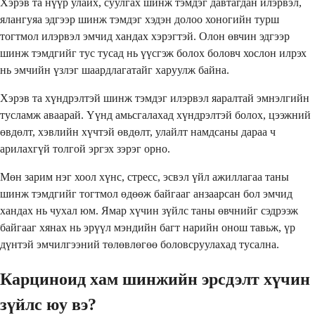
Хэрэв та нүүр улайх, суулгах шинж тэмдэг давтагдан илэрвэл,
ялангуяа эдгээр шинж тэмдэг хэдэн долоо хоногийн турш
тогтмол илэрвэл эмчид хандах хэрэгтэй. Олон өвчин эдгээр
шинж тэмдгийг тус тусад нь үүсгэж болох боловч хослон илрэх
нь эмчийн үзлэг шаардлагатайг харуулж байна.
Хэрэв та хүндрэлтэй шинж тэмдэг илэрвэл яаралтай эмнэлгийн
тусламж аваарай. Үүнд амьсгалахад хүндрэлтэй болох, цээжний
өвдөлт, хэвлийн хүчтэй өвдөлт, улайлт намдсаны дараа ч
арилахгүй толгой эргэх зэрэг орно.
Мөн зарим нэг хоол хүнс, стресс, эсвэл үйл ажиллагаа таны
шинж тэмдгийг тогтмол өдөөж байгааг анзаарсан бол эмчид
хандах нь чухал юм. Ямар хүчин зүйлс таны өвчнийг сэдрээж
байгааг хянах нь эрүүл мэндийн багт нарийн онош тавьж, үр
дүнтэй эмчилгээний төлөвлөгөө боловсруулахад тусална.
Карциноид хам шинжийн эрсдэлт хүчин
зүйлс юу вэ?