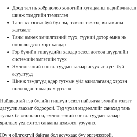
Доод тал нь хоёр долоо хоногийн хугацааны нарийвчилсан
шинж тэмдгийн тэмдэглэл
Таны хэрэглэж буй бүх эм, нэмэлт тэжээл, витамины
жагсаалт
Таны өмнөх эмчилгээний түүх, түүний дотор өмнө нь
оношлогдсон хорт хавдар
Гэр бүлийн гишүүдийн хавдар эсвэл дотоод шүүрлийн
системийн эмгэгийн түүх
Эмчилгээний сонголтуудын талаар асуухыг хүсч буй
асуултууд
Шинж тэмдгүүд өдөр тутмын үйл ажиллагаанд хэрхэн
нөлөөлдөг талаарх мэдээлэл
Найдвартай гэр бүлийн гишүүн эсвэл найзыгаа эмчийн үзлэгт
дагуулж явахыг бодоорой. Тэд чухал мэдээллийг санахад тань
туслах ба оношлогоо, эмчилгээний сонголтуудын талаар
ярилцах үед сэтгэл санааны дэмжлэг үзүүлнэ.
Юу ч ойлгохгүй байгаа бол асуухаас бүү эргэлзээрэй.