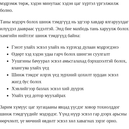
мэдрэмж төрж, хэдэн минутаас хэдэн цаг хүртэл үргэлжилж
болно.
Таны мэдэрч болох шинж тэмдгүүд нь эдгээр хавдар ялгаруулдаг
илүүдэл даавраас үүдэлтэй. Энд бие махбодь тань харуулж болох
хамгийн нийтлэг шинж тэмдгүүд байна:
Гэнэт улайх эсвэл улайх нь хүрэхэд дулаан мэдрэгдэнэ
Өдөрт хэд хэдэн удаа гарч болох шингэн суулгалт
Уушгины бачуурал эсвэл амьсгалахад бэрхшээлтэй болох,
ялангуяа улайх үед
Шинж тэмдэг илрэх үед зүрхний цохилт хурдан эсвэл
жигд бус болох
Хэвлийгээр базлах эсвэл хий дүүрэх
Улайх үед дотор муухайрах
Зарим хүмүүс цаг хугацааны явцад үүсдэг ховор тохиолддог
шинж тэмдгүүдийг мэдэрдэг. Үүнд нүүр эсвэл гар дээрх арьсны
өөрчлөлт, үе мөчний өвдөлт эсвэл хөл хавагнах зэрэг орно.