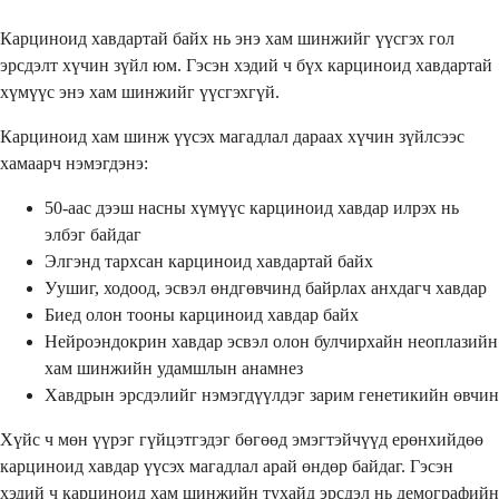
Карциноид хавдартай байх нь энэ хам шинжийг үүсгэх гол
эрсдэлт хүчин зүйл юм. Гэсэн хэдий ч бүх карциноид хавдартай
хүмүүс энэ хам шинжийг үүсгэхгүй.
Карциноид хам шинж үүсэх магадлал дараах хүчин зүйлсээс
хамаарч нэмэгдэнэ:
50-аас дээш насны хүмүүс карциноид хавдар илрэх нь
элбэг байдаг
Элгэнд тархсан карциноид хавдартай байх
Уушиг, ходоод, эсвэл өндгөвчинд байрлах анхдагч хавдар
Биед олон тооны карциноид хавдар байх
Нейроэндокрин хавдар эсвэл олон булчирхайн неоплазийн
хам шинжийн удамшлын анамнез
Хавдрын эрсдэлийг нэмэгдүүлдэг зарим генетикийн өвчин
Хүйс ч мөн үүрэг гүйцэтгэдэг бөгөөд эмэгтэйчүүд ерөнхийдөө
карциноид хавдар үүсэх магадлал арай өндөр байдаг. Гэсэн
хэдий ч карциноид хам шинжийн тухайд эрсдэл нь демографийн