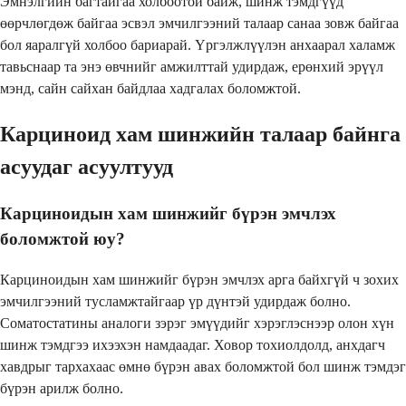
Эмнэлгийн багтайгаа холбоотой байж, шинж тэмдгүүд
өөрчлөгдөж байгаа эсвэл эмчилгээний талаар санаа зовж байгаа
бол яаралгүй холбоо бариарай. Үргэлжлүүлэн анхаарал халамж
тавьснаар та энэ өвчнийг амжилттай удирдаж, ерөнхий эрүүл
мэнд, сайн сайхан байдлаа хадгалах боломжтой.
Карциноид хам шинжийн талаар байнга
асуудаг асуултууд
Карциноидын хам шинжийг бүрэн эмчлэх
боломжтой юу?
Карциноидын хам шинжийг бүрэн эмчлэх арга байхгүй ч зохих
эмчилгээний тусламжтайгаар үр дүнтэй удирдаж болно.
Соматостатины аналоги зэрэг эмүүдийг хэрэглэснээр олон хүн
шинж тэмдгээ ихээхэн намдаадаг. Ховор тохиолдолд, анхдагч
хавдрыг тархахаас өмнө бүрэн авах боломжтой бол шинж тэмдэг
бүрэн арилж болно.