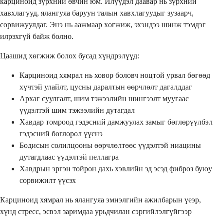
карциноид зүрхний өвчин юм. Илүүдэл даавар нь зүрхний
хавхлагууд, ялангуяа баруун талын хавхлагуудыг зузаарч,
сорвижуулдаг. Энэ нь аажмаар хөгжиж, эхэндээ шинж тэмдэг
илрэхгүй байж болно.
Цаашид хөгжиж болох бусад хүндрэлүүд:
Карциноид хямрал нь ховор боловч ноцтой урвал бөгөөд
хүчтэй улайлт, цусны даралтын өөрчлөлт дагалддаг
Архаг суулгалт, шим тэжээлийн шингээлт муугаас
үүдэлтэй шим тэжээлийн дутагдал
Хавдар томроод гэдэсний дамжуулах замыг бөглөрүүлбэл
гэдэсний бөглөрөл үүснэ
Бодисын солилцооны өөрчлөлтөөс үүдэлтэй ниацины
дутагдлаас үүдэлтэй пеллагра
Хавдрын эргэн тойрон дахь хэвлийн эд эсэд фиброз буюу
сорвижилт үүсэх
Карциноид хямрал нь ялангуяа эмнэлгийн ажилбарын үеэр,
хүнд стресс, эсвэл заримдаа урьдчилан сэргийлэлгүйгээр