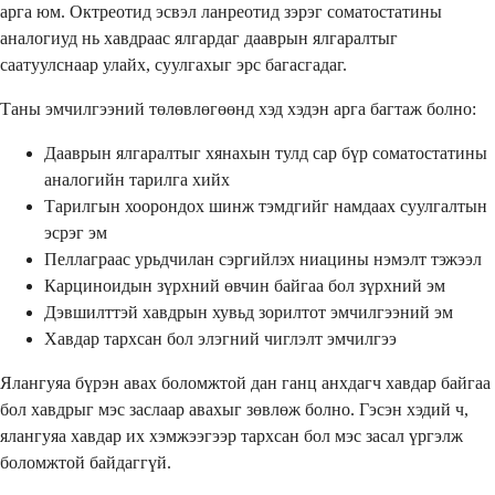
арга юм. Октреотид эсвэл ланреотид зэрэг соматостатины
аналогиуд нь хавдраас ялгардаг дааврын ялгаралтыг
саатуулснаар улайх, суулгахыг эрс багасгадаг.
Таны эмчилгээний төлөвлөгөөнд хэд хэдэн арга багтаж болно:
Дааврын ялгаралтыг хянахын тулд сар бүр соматостатины
аналогийн тарилга хийх
Тарилгын хоорондох шинж тэмдгийг намдаах суулгалтын
эсрэг эм
Пеллаграас урьдчилан сэргийлэх ниацины нэмэлт тэжээл
Карциноидын зүрхний өвчин байгаа бол зүрхний эм
Дэвшилттэй хавдрын хувьд зорилтот эмчилгээний эм
Хавдар тархсан бол элэгний чиглэлт эмчилгээ
Ялангуяа бүрэн авах боломжтой дан ганц анхдагч хавдар байгаа
бол хавдрыг мэс заслаар авахыг зөвлөж болно. Гэсэн хэдий ч,
ялангуяа хавдар их хэмжээгээр тархсан бол мэс засал үргэлж
боломжтой байдаггүй.