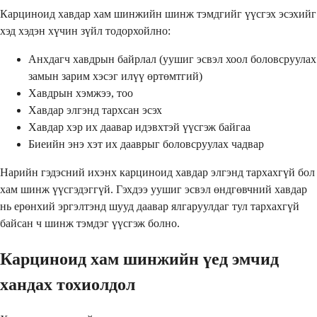
Карциноид хавдар хам шинжийн шинж тэмдгийг үүсгэх эсэхийг
хэд хэдэн хүчин зүйл тодорхойлно:
Анхдагч хавдрын байрлал (уушиг эсвэл хоол боловсруулах
замын зарим хэсэг илүү өртөмтгий)
Хавдрын хэмжээ, тоо
Хавдар элгэнд тархсан эсэх
Хавдар хэр их даавар идэвхтэй үүсгэж байгаа
Биеийн энэ хэт их дааврыг боловсруулах чадвар
Нарийн гэдэсний ихэнх карциноид хавдар элгэнд тархахгүй бол
хам шинж үүсгэдэггүй. Гэхдээ уушиг эсвэл өндгөвчний хавдар
нь ерөнхий эргэлтэнд шууд даавар ялгаруулдаг тул тархахгүй
байсан ч шинж тэмдэг үүсгэж болно.
Карциноид хам шинжийн үед эмчид
хандах тохиолдол