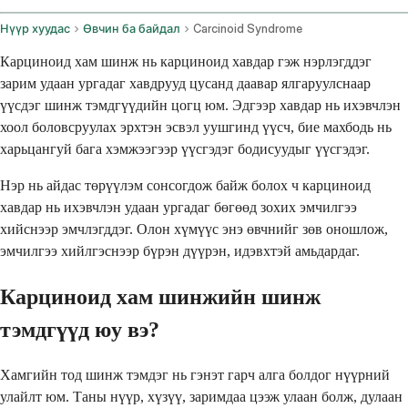
Нүүр хуудас
Өвчин ба байдал
Carcinoid Syndrome
Карциноид хам шинж нь карциноид хавдар гэж нэрлэгддэг
зарим удаан ургадаг хавдрууд цусанд даавар ялгаруулснаар
үүсдэг шинж тэмдгүүдийн цогц юм. Эдгээр хавдар нь ихэвчлэн
хоол боловсруулах эрхтэн эсвэл уушгинд үүсч, бие махбодь нь
харьцангуй бага хэмжээгээр үүсгэдэг бодисуудыг үүсгэдэг.
Нэр нь айдас төрүүлэм сонсогдож байж болох ч карциноид
хавдар нь ихэвчлэн удаан ургадаг бөгөөд зохих эмчилгээ
хийснээр эмчлэгддэг. Олон хүмүүс энэ өвчнийг зөв оношлож,
эмчилгээ хийлгэснээр бүрэн дүүрэн, идэвхтэй амьдардаг.
Карциноид хам шинжийн шинж
тэмдгүүд юу вэ?
Хамгийн тод шинж тэмдэг нь гэнэт гарч алга болдог нүүрний
улайлт юм. Таны нүүр, хүзүү, заримдаа цээж улаан болж, дулаан