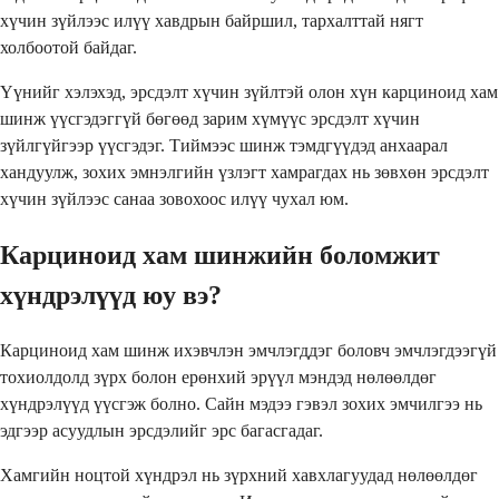
хүчин зүйлээс илүү хавдрын байршил, тархалттай нягт
холбоотой байдаг.
Үүнийг хэлэхэд, эрсдэлт хүчин зүйлтэй олон хүн карциноид хам
шинж үүсгэдэггүй бөгөөд зарим хүмүүс эрсдэлт хүчин
зүйлгүйгээр үүсгэдэг. Тиймээс шинж тэмдгүүдэд анхаарал
хандуулж, зохих эмнэлгийн үзлэгт хамрагдах нь зөвхөн эрсдэлт
хүчин зүйлээс санаа зовохоос илүү чухал юм.
Карциноид хам шинжийн боломжит
хүндрэлүүд юу вэ?
Карциноид хам шинж ихэвчлэн эмчлэгддэг боловч эмчлэгдээгүй
тохиолдолд зүрх болон ерөнхий эрүүл мэндэд нөлөөлдөг
хүндрэлүүд үүсгэж болно. Сайн мэдээ гэвэл зохих эмчилгээ нь
эдгээр асуудлын эрсдэлийг эрс багасгадаг.
Хамгийн ноцтой хүндрэл нь зүрхний хавхлагуудад нөлөөлдөг