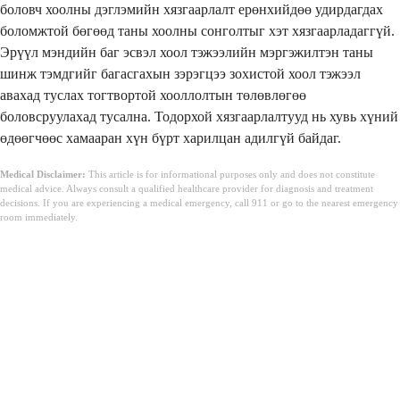
боловч хоолны дэглэмийн хязгаарлалт ерөнхийдөө удирдагдах
боломжтой бөгөөд таны хоолны сонголтыг хэт хязгаарладаггүй.
Эрүүл мэндийн баг эсвэл хоол тэжээлийн мэргэжилтэн таны
шинж тэмдгийг багасгахын зэрэгцээ зохистой хоол тэжээл
авахад туслах тогтвортой хооллолтын төлөвлөгөө
боловсруулахад тусална. Тодорхой хязгаарлалтууд нь хувь хүний
өдөөгчөөс хамааран хүн бүрт харилцан адилгүй байдаг.
Medical Disclaimer:
This article is for informational purposes only and does not constitute
medical advice. Always consult a qualified healthcare provider for diagnosis and treatment
decisions. If you are experiencing a medical emergency, call 911 or go to the nearest emergency
room immediately.