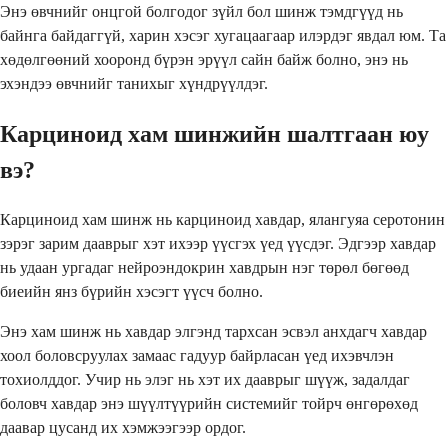
Энэ өвчнийг онцгой болгодог зүйл бол шинж тэмдгүүд нь
байнга байдаггүй, харин хэсэг хугацаагаар илэрдэг явдал юм. Та
хөдөлгөөний хооронд бүрэн эрүүл сайн байж болно, энэ нь
эхэндээ өвчнийг танихыг хүндрүүлдэг.
Карциноид хам шинжийн шалтгаан юу
вэ?
Карциноид хам шинж нь карциноид хавдар, ялангуяа серотонин
зэрэг зарим дааврыг хэт ихээр үүсгэх үед үүсдэг. Эдгээр хавдар
нь удаан ургадаг нейроэндокрин хавдрын нэг төрөл бөгөөд
биеийн янз бүрийн хэсэгт үүсч болно.
Энэ хам шинж нь хавдар элгэнд тархсан эсвэл анхдагч хавдар
хоол боловсруулах замаас гадуур байрласан үед ихэвчлэн
тохиолддог. Учир нь элэг нь хэт их дааврыг шүүж, задалдаг
боловч хавдар энэ шүүлтүүрийн системийг тойрч өнгөрөхөд
даавар цусанд их хэмжээгээр ордог.