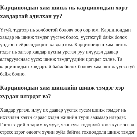
Карциноидын хам шинж нь карциноидын хорт
хавдартай адилхан уу?
Үгүй, тэдгээр нь холбоотой боловч өөр өөр юм. Карциноидын
хавдар нь шинж тэмдэг үүсгэж болох, үүсгэхгүй байж болох
үндсэн нейроэндокрин хавдар юм. Карциноидын хам шинж
гэдэг нь эдгээр хавдар цусны урсгал руу илүүдэл даавар
ялгаруулснаас үүсэх шинж тэмдгүүдийн цогцыг хэлнэ. Та
карциноидын хавдартай байж болох боловч хам шинж үүсэхгүй
байж болно.
Карциноидын хам шинжийн шинж тэмдэг хэр
хурдан илэрдэг вэ?
Хавдар ургаж, илүү их даавар үүсгэх тусам шинж тэмдэг нь
ихэвчлэн хэдэн сараас хэдэн жилийн турш аажмаар илэрдэг.
Гэсэн хэдий ч зарим хүмүүс, ялангуяа тодорхой хоол хүнс эсвэл
стресс зэрэг өдөөгч хүчин зүйл байгаа тохиолдолд шинж тэмдэг