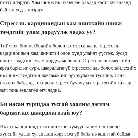
гэнэт илэрдэг. Хам шинж нь ихэвчлэн хавдар хэсэг хугацаанд
байсан үед л илэрдэг.
Стресс нь карциноидын хам шинжийн шинж
тэмдгийг улам дордуулж чадах уу?
Тийм ээ, бие махбодийн болон сэтгэл санааны стресс нь
карциноидын хам шинжтэй олон хүнд улайлт үүсгэж, бусад
шинж тэмдгийг улам дордуулж болно. Стресс менежментийн
арга барилыг сурч, шаардлагагүй стрессээс аль болох зайлсхийх
нь шинж тэмдгийн давтамжийг бууруулахад тусална. Таны
нөхцөл байдалд тохирсон стресс бууруулах стратегийн талаар
эмч тань зөвлөгөө өгч чадна.
Би насан туршдаа тусгай хоолны дэглэм
баримтлах шаардлагатай юу?
Ихэнх карциноид хам шинжтэй хүмүүс зарим нэг өдөөгч
хүнсийг удаан хугацаанд хэрэглэхгүй байх нь ашигтай байдаг