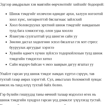
Эдгээр амьдралын хэв маягийн өөрчлөлтийг хийхийг бодоорой:
Шинж тэмдгийг ихэвчлэн өдөөдөг архи, халуун ногоотой
хоол хүнс, хөгшрөлттэй бяслагнаас зайлсхий
Хоол боловсруулах эрхтний шинж тэмдгийг намдаахын
тулд бага хэмжээгээр, олон удаа хоолло
Ялангуяа суулгалттай үед шингэн сайн уу
Зөөлөн дасгал хөдөлгөөн эсвэл бясалгал гэх мэт стресс
бууруулах аргуудыг хэрэглэ
Хувийн өдөөгч хүчин зүйлсээ тодорхойлохын тулд шинж
тэмдгийн тэмдэглэл хөтөл
Сайн мэдэрч байсан ч эмээ зааврын дагуу ягштал уу
Улайлт гарсан үед шинж тэмдэг намдах хүртэл сэрүүн, тав
тухтай газар амрах хэрэгтэй. Сул, амьсгалах боломжтой хувцас
өмсөх нь танд илүү тухтай байх болно.
Гэр бүлийн гишүүдэд таны өвчний талаар мэдээлэл өгөх нь
шинж тэмдгийн хүндрэл гарсан үед дэмжлэг үзүүлэхэд тустай.