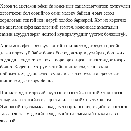
Хэрэв та ацетаминофен ба кодеиныг санамсаргүйгээр хэтрүүлэн
хэрэглэсэн бол өөрийгөө сайн мэдэрч байсан ч эмч эсвэл
хордлогын төвтэй нэн даруй холбоо бариарай. Хэт их хэрэглэх
нь ацетаминофенаас элэгний гэмтэл, кодеинаас амьсгалын
замын асуудал зэрэг ноцтой хүндрэлүүдийг үүсгэж болзошгүй.
Ацетаминофены хэтрүүлэлтийн шинж тэмдэг хэдэн цагийн
дараа илрэхгүй байж болох бөгөөд дотор муухайрах, бөөлжих,
ходоодны өвдөлт, хөлрөх, төөрөлдөх зэрэг шинж тэмдэг илэрч
болно. Кодеины хэтрүүлэлтийн шинж тэмдэг нь хүнд
нойрмоглох, удаан эсвэл хүнд амьсгалах, ухаан алдах зэрэг
шинж тэмдэг илэрч болно.
Шинж тэмдэг илрэхийг хүлээх хэрэггүй - ноцтой хүндрэлээс
урьдчилан сэргийлэхэд эрт эмчилгээ хийх нь чухал юм.
Эмнэлгийн тусламж авахад эмч нар таны юу, хэдийг хэрэглэсэн
талаар яг таг мэдэхийн тулд эмийг савлагаатай нь хамт авч
яваарай.