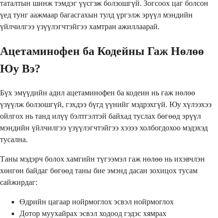
таталтын шинж тэмдэг үүсгэж болзошгүй. Зогсоох цаг болсон
үед тунг аажмаар багасгахын тулд үргэлж эрүүл мэндийн
үйлчилгээ үзүүлэгчтэйгээ хамтран ажиллаарай.
Ацетаминофен ба Кодейны Гаж Нөлөө
Юу Вэ?
Бүх эмүүдийн адил ацетаминофен ба кодеин нь гаж нөлөө
үзүүлж болзошгүй, гэхдээ бүгд үүнийг мэдрэхгүй. Юу хүлээхээ
ойлгох нь танд илүү бэлтгэлтэй байхад туслах бөгөөд эрүүл
мэндийн үйлчилгээ үзүүлэгчтэйгээ хэзээ холбогдохоо мэдэхэд
тусална.
Таны мэдэрч болох хамгийн түгээмэл гаж нөлөө нь ихэвчлэн
хөнгөн байдаг бөгөөд таны бие эмэнд дасан зохицох тусам
сайжирдаг:
Өдрийн цагаар нойрмоглох эсвэл нойрмоглох
Дотор муухайрах эсвэл ходоод гэдэс хямрах