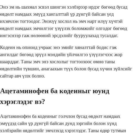
Энэ эм нь шахмал эсвэл шингэн хэлбэрээр ирдэг бөгөөд бусад
өвдөлт намдаах эмүүд хангалттай үр дүнгүй байсан үед
ихэвчлэн тогтоодог. Энэхүү хослол нь эмч нарт илүү хүчтэй
өвдөлт намдаах эмчилгээг үзүүлэх боломжийг олгодог бөгөөд
ингэснээр гаж нөлөөний эрсдэлийг бууруулахад тусалдаг.
Кодеин нь опиоид учраас энэ эмийг хяналттай бодис гэж
ангилдаг бөгөөд эрүүл мэндийн үйлчилгээ үзүүлэгчээс жор
шаарддаг. Таны эмч энэ хослолыг тогтоохоос өмнө таны
өвдөлтийн түвшин, анагаахын түүх болон бусад хүчин зүйлсийг
сайтар авч үзэх болно.
Ацетаминофен ба кодеиныг юунд
хэрэглэдэг вэ?
Ацетаминофен ба кодеиныг голчлон бусад өвдөлт намдаах
эмүүдэд сайн үр дүнгүй байсан дунд зэргийн болон хүнд
хэлбэрийн өвдөлтийг эмчлэхэд хэрэглэдэг. Таны өдөр тутмын