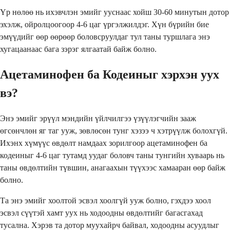
Үр нөлөө нь ихэвчлэн эмийг ууснаас хойш 30-60 минутын дотор
эхэлж, ойролцоогоор 4-6 цаг үргэлжилдэг. Хүн бүрийн бие
эмүүдийг өөр өөрөөр боловсруулдаг тул таны туршлага энэ
хугацаанаас бага зэрэг ялгаатай байж болно.
Ацетаминофен ба Кодеиныг хэрхэн уух
вэ?
Энэ эмийг эрүүл мэндийн үйлчилгээ үзүүлэгчийн зааж
өгсөнчлөн яг таг ууж, зөвлөсөн тунг хэзээ ч хэтрүүлж болохгүй.
Ихэнх хүмүүс өвдөлт намдаах зорилгоор ацетаминофен ба
кодеиныг 4-6 цаг тутамд уудаг боловч таны тунгийн хуваарь нь
таны өвдөлтийн түвшин, анагаахын түүхээс хамааран өөр байж
болно.
Та энэ эмийг хоолтой эсвэл хоолгүй ууж болно, гэхдээ хоол
эсвэл сүүтэй хамт уух нь ходоодны өвдөлтийг багасгахад
тусална. Хэрэв та дотор муухайрч байвал, ходоодны асуудлыг