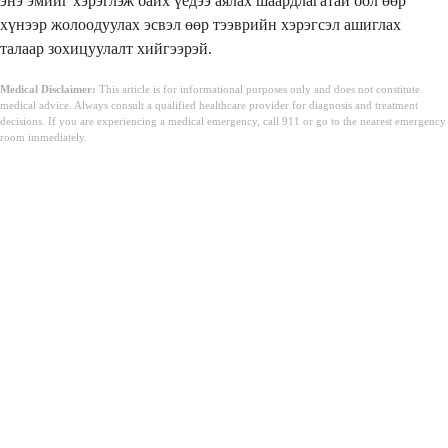
энэ эмийг хэрэглэж байх үедээ аялах шаардлагатай бол өөр
хүнээр жолоодуулах эсвэл өөр тээврийн хэрэгсэл ашиглах
талаар зохицуулалт хийгээрэй.
Medical Disclaimer:
This article is for informational purposes only and does not constitute
medical advice. Always consult a qualified healthcare provider for diagnosis and treatment
decisions. If you are experiencing a medical emergency, call 911 or go to the nearest emergency
room immediately.