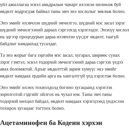
үйл ажиллагаа эсвэл амьдралын чанарт ихээхэн нөлөөлж буй
өвдөлт мэдрэгдэж байвал таны эмч энэ хослолыг зөвлөж болно.
Энэ эмийг ихэвчлэн шүдний эмчилгээ, шүдний мэс засал зэрэг
шүдний эмчилгээний дараах сэргээхэд хэрэглэдэг. Энэхүү хослол
нь эдгээр процедурын дараа ихэвчлэн үүсдэг өвдөлт, таагүй
байдлыг намдаахад тусалдаг.
Та энэ жорыг бага зэргийн мэс засал, хугарал, шөрмөс сунах
зэрэг гэмтэл, эсвэл тодорхой эмчилгээний дараа сэргээх үедээ
авах боломжтой. Архаг өвдөлттэй зарим хүмүүс энэ эмийг
өвдөлт намдаах ердийн арга нь хангалтгүй үед хэрэглэж болно.
Энэ эмийг ихэнх тохиолдолд богино хугацаанд хэрэглэх
зорилготой гэдгийг ойлгох нь чухал юм. Таны эмч таны
тодорхой нөхцөл байдал, өвдөлт намдаах хэрэгцээнд үндэслэн
тохирох хугацааг тогтоох болно.
Ацетаминофен ба Кодеин хэрхэн