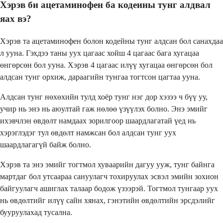
Хэрэв би ацетаминофен ба кодеины тунг алдвал
яах вэ?
Хэрэв та ацетаминофен болон кодейны тунг алдсан бол санахдаа
л ууна. Гэхдээ таны уух цагаас хойш 4 цагаас бага хугацаа
өнгөрсөн бол ууна. Хэрэв 4 цагаас илүү хугацаа өнгөрсөн бол
алдсан тунг орхиж, дараагийн тунгаа тогтсон цагтаа ууна.
Алдсан тунг нөхөхийн тулд хоёр тунг нэг дор хэзээ ч бүү уу,
учир нь энэ нь аюултай гаж нөлөө үзүүлэх болно. Энэ эмийг
ихэвчлэн өвдөлт намдаах зорилгоор шаардлагатай үед нь
хэрэглэдэг тул өвдөлт намжсан бол алдсан тунг уух
шаардлагагүй байж болно.
Хэрэв та энэ эмийг тогтмол хуваарийн дагуу ууж, тунг байнга
мартдаг бол утсаараа сануулагч тохируулах эсвэл эмийн зохион
байгуулагч ашиглах талаар бодож үзээрэй. Тогтмол тунгаар уух
нь өвдөлтийг илүү сайн хянах, гэнэтийн өвдөлтийн эрсдэлийг
бууруулахад тусална.