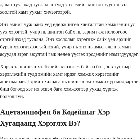
даван туулахад туслахын тулд энэ эмийг хөнгөн зууш эсвэл
хоолтой хамт уухыг хичээгээрэй.
Энэ эмийг ууж байх үед өдөржингөө хангалттай хэмжээний ус
уух хэрэгтэй, учир нь шингэн байх нь зарим гаж нөлөөгөөс
сэргийлэхэд тусална. Энэ хослолыг хэрэглэж байх үед архийг
бүрэн хэрэглэхээс зайлсхий, учир нь энэ нь амьсгалын замын
асуудал зэрэг аюултай гаж нөлөө үүсгэх эрсдэлийг нэмэгдүүлдэг.
Хэрэв та шингэн хэлбэрийг хэрэглэж байгаа бол, зөв тунгаар
хэрэглэхийн тулд эмийн хамт ирдэг хэмжих хэрэгслийг
ашиглаарай. Гэрийн халбага нь шингэн эм хэмжихэд найдвартай
биш бөгөөд хэт их эсвэл бага хэмжээгээр уухад хүргэж
болзошгүй.
Ацетаминофен ба Кодейныг Хэр
Хугацаанд Хэрэглэх Вэ?
Ихэнх хүмүүс ацетаминофен ба кодейныг харьцангуй богино