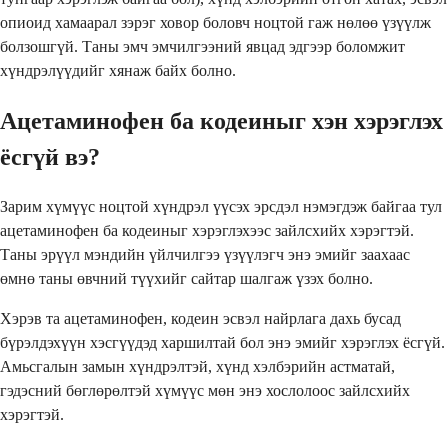
опиоид хамаарал зэрэг ховор боловч ноцтой гаж нөлөө үзүүлж
болзошгүй. Таны эмч эмчилгээний явцад эдгээр боломжит
хүндрэлүүдийг хянаж байх болно.
Ацетаминофен ба кодеиныг хэн хэрэглэх
ёсгүй вэ?
Зарим хүмүүс ноцтой хүндрэл үүсэх эрсдэл нэмэгдэж байгаа тул
ацетаминофен ба кодеиныг хэрэглэхээс зайлсхийх хэрэгтэй.
Таны эрүүл мэндийн үйлчилгээ үзүүлэгч энэ эмийг заахаас
өмнө таны өвчний түүхийг сайтар шалгаж үзэх болно.
Хэрэв та ацетаминофен, кодеин эсвэл найрлага дахь бусад
бүрэлдэхүүн хэсгүүдэд харшилтай бол энэ эмийг хэрэглэх ёсгүй.
Амьсгалын замын хүндрэлтэй, хүнд хэлбэрийн астматай,
гэдэсний бөглөрөлтэй хүмүүс мөн энэ хослолоос зайлсхийх
хэрэгтэй.