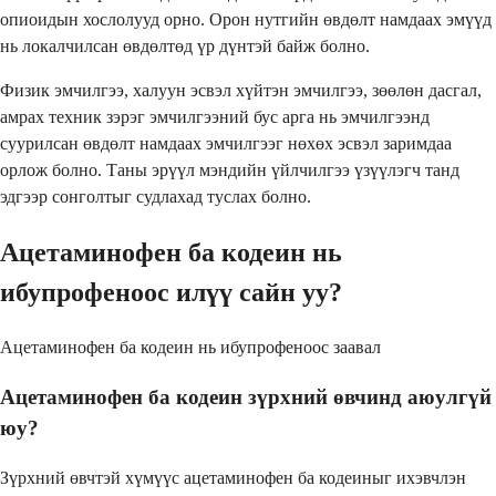
опиоидын хослолууд орно. Орон нутгийн өвдөлт намдаах эмүүд
нь локалчилсан өвдөлтөд үр дүнтэй байж болно.
Физик эмчилгээ, халуун эсвэл хүйтэн эмчилгээ, зөөлөн дасгал,
амрах техник зэрэг эмчилгээний бус арга нь эмчилгээнд
суурилсан өвдөлт намдаах эмчилгээг нөхөх эсвэл заримдаа
орлож болно. Таны эрүүл мэндийн үйлчилгээ үзүүлэгч танд
эдгээр сонголтыг судлахад туслах болно.
Ацетаминофен ба кодеин нь
ибупрофеноос илүү сайн уу?
Ацетаминофен ба кодеин нь ибупрофеноос заавал
Ацетаминофен ба кодеин зүрхний өвчинд аюулгүй
юу?
Зүрхний өвчтэй хүмүүс ацетаминофен ба кодеиныг ихэвчлэн