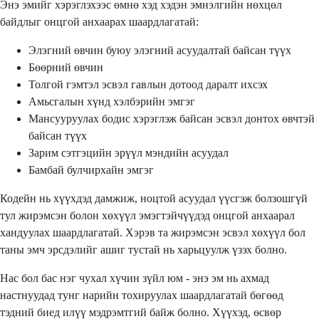
Энэ эмийг хэрэглэхээс өмнө хэд хэдэн эмнэлгийн нөхцөл
байдлыг онцгой анхаарах шаардлагатай:
Элэгний өвчин буюу элэгний асуудалтай байсан түүх
Бөөрний өвчин
Толгой гэмтэл эсвэл гавлын дотоод даралт ихсэх
Амьсгалын хүнд хэлбэрийн эмгэг
Мансууруулах бодис хэрэглэж байсан эсвэл донтох өвчтэй
байсан түүх
Зарим сэтгэцийн эрүүл мэндийн асуудал
Бамбай булчирхайн эмгэг
Кодейн нь хүүхдэд дамжиж, ноцтой асуудал үүсгэж болзошгүй
тул жирэмсэн болон хөхүүл эмэгтэйчүүдэд онцгой анхаарал
хандуулах шаардлагатай. Хэрэв та жирэмсэн эсвэл хөхүүл бол
таны эмч эрсдэлийг ашиг тустай нь харьцуулж үзэх болно.
Нас бол бас нэг чухал хүчин зүйл юм - энэ эм нь ахмад
настнуудад тунг нарийн тохируулах шаардлагатай бөгөөд
тэдний биед илүү мэдрэмтгий байж болно. Хүүхэд, өсвөр