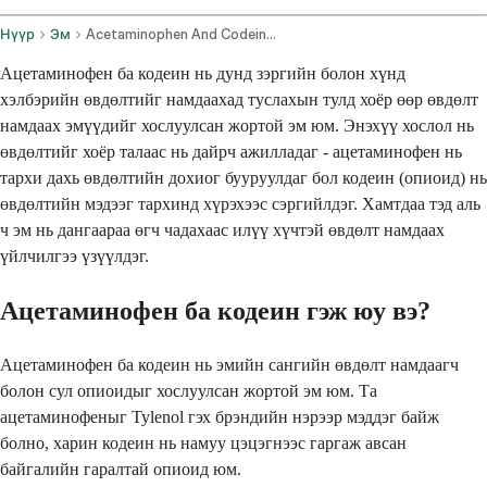
Нүүр
Эм
Acetaminophen And Codeine Oral Route
Ацетаминофен ба кодеин нь дунд зэргийн болон хүнд
хэлбэрийн өвдөлтийг намдаахад туслахын тулд хоёр өөр өвдөлт
намдаах эмүүдийг хослуулсан жортой эм юм. Энэхүү хослол нь
өвдөлтийг хоёр талаас нь дайрч ажилладаг - ацетаминофен нь
тархи дахь өвдөлтийн дохиог бууруулдаг бол кодеин (опиоид) нь
өвдөлтийн мэдээг тархинд хүрэхээс сэргийлдэг. Хамтдаа тэд аль
ч эм нь дангаараа өгч чадахаас илүү хүчтэй өвдөлт намдаах
үйлчилгээ үзүүлдэг.
Ацетаминофен ба кодеин гэж юу вэ?
Ацетаминофен ба кодеин нь эмийн сангийн өвдөлт намдаагч
болон сул опиоидыг хослуулсан жортой эм юм. Та
ацетаминофеныг Tylenol гэх брэндийн нэрээр мэддэг байж
болно, харин кодеин нь намуу цэцэгнээс гаргаж авсан
байгалийн гаралтай опиоид юм.