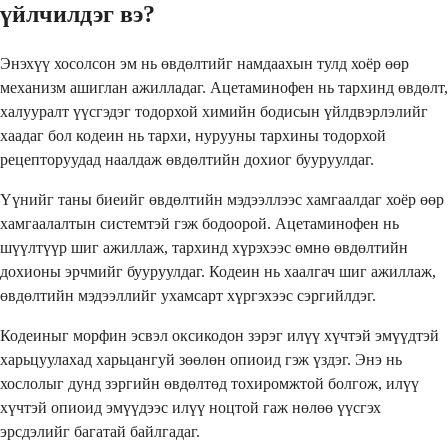
үйлчилдэг вэ?
Энэхүү хосолсон эм нь өвдөлтийг намдаахын тулд хоёр өөр
механизм ашиглан ажилладаг. Ацетаминофен нь тархинд өвдөлт,
халууралт үүсгэдэг тодорхой химийн бодисын үйлдвэрлэлийг
хаадаг бол кодеин нь тархи, нурууны тархины тодорхой
рецепторуудад наалдаж өвдөлтийн дохиог бууруулдаг.
Үүнийг таны биеийг өвдөлтийн мэдээллээс хамгаалдаг хоёр өөр
хамгаалалтын системтэй гэж бодоорой. Ацетаминофен нь
шүүлтүүр шиг ажиллаж, тархинд хүрэхээс өмнө өвдөлтийн
дохионы эрчмийг бууруулдаг. Кодеин нь хаалгач шиг ажиллаж,
өвдөлтийн мэдээллийг ухамсарт хүргэхээс сэргийлдэг.
Кодеиныг морфин эсвэл оксикодон зэрэг илүү хүчтэй эмүүдтэй
харьцуулахад харьцангуй зөөлөн опиоид гэж үздэг. Энэ нь
хослолыг дунд зэргийн өвдөлтөд тохиромжтой болгож, илүү
хүчтэй опиоид эмүүдээс илүү ноцтой гаж нөлөө үүсгэх
эрсдэлийг багатай байлгадаг.