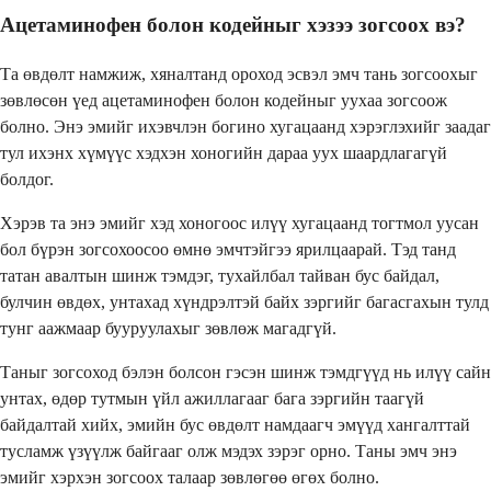
Ацетаминофен болон кодейныг хэзээ зогсоох вэ?
Та өвдөлт намжиж, хяналтанд ороход эсвэл эмч тань зогсоохыг
зөвлөсөн үед ацетаминофен болон кодейныг уухаа зогсоож
болно. Энэ эмийг ихэвчлэн богино хугацаанд хэрэглэхийг заадаг
тул ихэнх хүмүүс хэдхэн хоногийн дараа уух шаардлагагүй
болдог.
Хэрэв та энэ эмийг хэд хоногоос илүү хугацаанд тогтмол уусан
бол бүрэн зогсохоосоо өмнө эмчтэйгээ ярилцаарай. Тэд танд
татан авалтын шинж тэмдэг, тухайлбал тайван бус байдал,
булчин өвдөх, унтахад хүндрэлтэй байх зэргийг багасгахын тулд
тунг аажмаар бууруулахыг зөвлөж магадгүй.
Таныг зогсоход бэлэн болсон гэсэн шинж тэмдгүүд нь илүү сайн
унтах, өдөр тутмын үйл ажиллагааг бага зэргийн таагүй
байдалтай хийх, эмийн бус өвдөлт намдаагч эмүүд хангалттай
тусламж үзүүлж байгааг олж мэдэх зэрэг орно. Таны эмч энэ
эмийг хэрхэн зогсоох талаар зөвлөгөө өгөх болно.