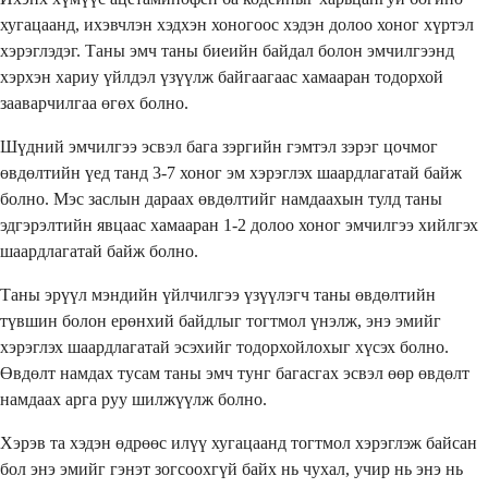
хугацаанд, ихэвчлэн хэдхэн хоногоос хэдэн долоо хоног хүртэл
хэрэглэдэг. Таны эмч таны биеийн байдал болон эмчилгээнд
хэрхэн хариу үйлдэл үзүүлж байгаагаас хамааран тодорхой
зааварчилгаа өгөх болно.
Шүдний эмчилгээ эсвэл бага зэргийн гэмтэл зэрэг цочмог
өвдөлтийн үед танд 3-7 хоног эм хэрэглэх шаардлагатай байж
болно. Мэс заслын дараах өвдөлтийг намдаахын тулд таны
эдгэрэлтийн явцаас хамааран 1-2 долоо хоног эмчилгээ хийлгэх
шаардлагатай байж болно.
Таны эрүүл мэндийн үйлчилгээ үзүүлэгч таны өвдөлтийн
түвшин болон ерөнхий байдлыг тогтмол үнэлж, энэ эмийг
хэрэглэх шаардлагатай эсэхийг тодорхойлохыг хүсэх болно.
Өвдөлт намдах тусам таны эмч тунг багасгах эсвэл өөр өвдөлт
намдаах арга руу шилжүүлж болно.
Хэрэв та хэдэн өдрөөс илүү хугацаанд тогтмол хэрэглэж байсан
бол энэ эмийг гэнэт зогсоохгүй байх нь чухал, учир нь энэ нь