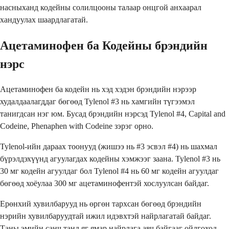
насныханд кодейны солилцооны талаар онцгой анхаарал
хандуулах шаардлагатай.
Ацетаминофен ба Кодейны брэндийн
нэрс
Ацетаминофен ба кодейн нь хэд хэдэн брэндийн нэрээр
худалдаалагддаг бөгөөд Tylenol #3 нь хамгийн түгээмэл
танигдсан нэг юм. Бусад брэндийн нэрсэд Tylenol #4, Capital and
Codeine, Phenaphen with Codeine зэрэг орно.
Tylenol-ийн дараах тоонууд (жишээ нь #3 эсвэл #4) нь шахмал
бүрэлдэхүүнд агуулагдах кодейны хэмжээг заана. Tylenol #3 нь
30 мг кодейн агуулдаг бол Tylenol #4 нь 60 мг кодейн агуулдаг
бөгөөд хоёулаа 300 мг ацетаминофентэй хослуулсан байдаг.
Ерөнхий хувилбарууд нь өргөн тархсан бөгөөд брэндийн
нэрийн хувилбаруудтай ижил идэвхтэй найрлагатай байдаг.
Таны эмийн санч танд яг ямар найрлага авч байгааг ойлгоход