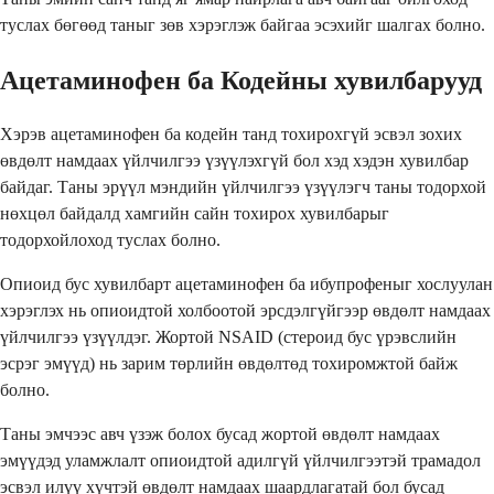
туслах бөгөөд таныг зөв хэрэглэж байгаа эсэхийг шалгах болно.
Ацетаминофен ба Кодейны хувилбарууд
Хэрэв ацетаминофен ба кодейн танд тохирохгүй эсвэл зохих
өвдөлт намдаах үйлчилгээ үзүүлэхгүй бол хэд хэдэн хувилбар
байдаг. Таны эрүүл мэндийн үйлчилгээ үзүүлэгч таны тодорхой
нөхцөл байдалд хамгийн сайн тохирох хувилбарыг
тодорхойлоход туслах болно.
Опиоид бус хувилбарт ацетаминофен ба ибупрофеныг хослуулан
хэрэглэх нь опиоидтой холбоотой эрсдэлгүйгээр өвдөлт намдаах
үйлчилгээ үзүүлдэг. Жортой NSAID (стероид бус үрэвслийн
эсрэг эмүүд) нь зарим төрлийн өвдөлтөд тохиромжтой байж
болно.
Таны эмчээс авч үзэж болох бусад жортой өвдөлт намдаах
эмүүдэд уламжлалт опиоидтой адилгүй үйлчилгээтэй трамадол
эсвэл илүү хүчтэй өвдөлт намдаах шаардлагатай бол бусад