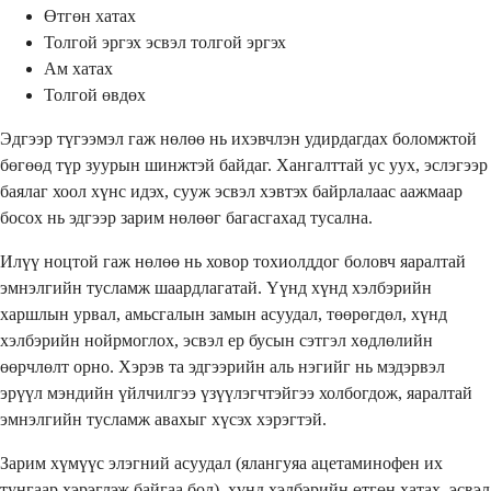
Өтгөн хатах
Толгой эргэх эсвэл толгой эргэх
Ам хатах
Толгой өвдөх
Эдгээр түгээмэл гаж нөлөө нь ихэвчлэн удирдагдах боломжтой
бөгөөд түр зуурын шинжтэй байдаг. Хангалттай ус уух, эслэгээр
баялаг хоол хүнс идэх, сууж эсвэл хэвтэх байрлалаас аажмаар
босох нь эдгээр зарим нөлөөг багасгахад тусална.
Илүү ноцтой гаж нөлөө нь ховор тохиолддог боловч яаралтай
эмнэлгийн тусламж шаардлагатай. Үүнд хүнд хэлбэрийн
харшлын урвал, амьсгалын замын асуудал, төөрөгдөл, хүнд
хэлбэрийн нойрмоглох, эсвэл ер бусын сэтгэл хөдлөлийн
өөрчлөлт орно. Хэрэв та эдгээрийн аль нэгийг нь мэдэрвэл
эрүүл мэндийн үйлчилгээ үзүүлэгчтэйгээ холбогдож, яаралтай
эмнэлгийн тусламж авахыг хүсэх хэрэгтэй.
Зарим хүмүүс элэгний асуудал (ялангуяа ацетаминофен их
тунгаар хэрэглэж байгаа бол), хүнд хэлбэрийн өтгөн хатах, эсвэл