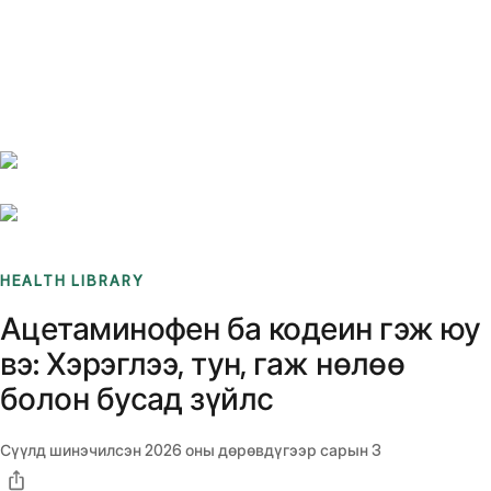
Benchmarks
Stories
FAQ
Sign up / Log in
HEALTH LIBRARY
Ацетаминофен ба кодеин гэж юу
вэ: Хэрэглээ, тун, гаж нөлөө
болон бусад зүйлс
Сүүлд шинэчилсэн
2026 оны дөрөвдүгээр сарын 3