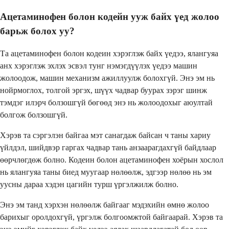
Ацетаминофен болон кодейн ууж байх үед жолоо
барьж болох уу?
Та ацетаминофен болон кодеин хэрэглэж байх үедээ, ялангуяа
анх хэрэглэж эхлэх эсвэл тунг нэмэгдүүлэх үедээ машин
жолоодож, машин механизм ажиллуулж болохгүй. Энэ эм нь
нойрмоглох, толгой эргэх, шүүх чадвар буурах зэрэг шинж
тэмдэг илэрч болзошгүй бөгөөд энэ нь жолоодохыг аюултай
болгож болзошгүй.
Хэрэв та сэргэлэн байгаа мэт санагдаж байсан ч таны хариу
үйлдэл, шийдвэр гаргах чадвар тань анзаарагдахгүй байдлаар
өөрчлөгдөж болно. Кодеин болон ацетаминофен хоёрын хослол
нь ялангуяа таны биед муугаар нөлөөлж, эдгээр нөлөө нь эм
уусны дараа хэдэн цагийн турш үргэлжилж болно.
Энэ эм танд хэрхэн нөлөөлж байгааг мэдэхийн өмнө жолоо
барихыг оролдохгүй, үргэлж болгоомжтой байгаарай. Хэрэв та