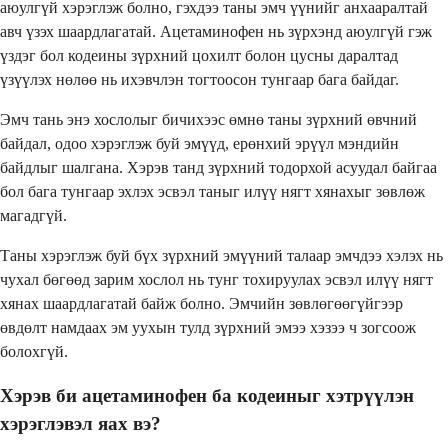
аюулгүй хэрэглэж болно, гэхдээ таны эмч үүнийг анхааралтай
авч үзэх шаардлагатай. Ацетаминофен нь зүрхэнд аюулгүй гэж
үздэг бол кодеины зүрхний цохилт болон цусны даралтад
үзүүлэх нөлөө нь ихэвчлэн тогтоосон тунгаар бага байдаг.
Эмч тань энэ хослолыг бичихээс өмнө таны зүрхний өвчний
байдал, одоо хэрэглэж буй эмүүд, ерөнхий эрүүл мэндийн
байдлыг шалгана. Хэрэв танд зүрхний тодорхой асуудал байгаа
бол бага тунгаар эхлэх эсвэл таныг илүү нягт хянахыг зөвлөж
магадгүй.
Таны хэрэглэж буй бүх зүрхний эмүүний талаар эмчдээ хэлэх нь
чухал бөгөөд зарим хослол нь тунг тохируулах эсвэл илүү нягт
хянах шаардлагатай байж болно. Эмчийн зөвлөгөөгүйгээр
өвдөлт намдаах эм уухын тулд зүрхний эмээ хэзээ ч зогсоож
болохгүй.
Хэрэв би ацетаминофен ба кодеиныг хэтрүүлэн
хэрэглэвэл яах вэ?