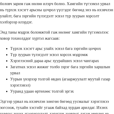
боловч зарим гаж нөлөө илэрч болно. Хамгийн түгээмэл урвал
нь түрхэх хэсэгт арьсны цочрол үүсгэдэг бөгөөд энэ нь ихэвчлэн
улайлт, бага зэргийн түлэгдэлт эсвэл түр зуурын хорсолт
хэлбэрээр илэрдэг.
Энд таны мэдрэх боломжтой гаж нөлөөг хамгийн түгээмэлээс
ховор тохиолддог хүртэл жагсаав:
Түрхэх хэсэгт арьс улайх эсвэл бага зэргийн цочрох
Түр зуурын түлэгдэлт эсвэл хорсох мэдрэмж
Хэрэглэсний дараа арьс хуурайших эсвэл чангарах
Загатнах эсвэл жижиг толбо зэрэг бага зэргийн харшлын
урвал
Уурын үнэрээр толгой өвдөх (агааржуулалт муутай газар
хэрэглэвэл)
Ууранд удаан өртөхөөс толгой эргэх
Эдгээр урвал нь ихэвчлэн хөнгөн бөгөөд уусмалыг хэрэглэхээ
зогсоож, тухайн хэсгийг угааж байхад хурдан арилдаг. Ихэнх
хүмүүс зохих агааржуулалт, хэрэглэх зааврыг дагаж мөрдөх нь