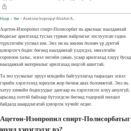
Нүүр
Эм
Acetone Isopropyl Alcohol And Polysorbate Topical Route
Ацетон-Изопропил спирт-Полисорбат нь арьснаас наалдамхай
бодисыг арилгахад туслах гурван найрлагыг хослуулсан гадна
түрхлэгийн уусмал юм. Энэ эм нь зөөлөн боловч үр дүнтэй
цэвэрлэгч бодис бөгөөд наалдамхай үлдэгдэл, эмнэлгийн
соронзон хальс, эсвэл энгийн саван, усаар арилгахад хэцүү бусад
наалдамхай материалыг арилгахад онцгой ашигтай.
Та энэ уусмалыг эрүүл мэндийн байгууллагад тааралдах эсвэл
гэрийн хэрэглээнд зориулж жор бичиж авах боломжтой. Энэ нь
хатуу химийн бодисуудыг дангаар нь хэрэглэхээс илүү аюулгүй,
арьсанд ээлтэй байхаар бүтээгдсэн бөгөөд тодорхой нөхцөл
байдалд шаардлагатай цэвэрлэх хүчийг өгдөг.
Ацетон-Изопропил спирт-Полисорбатыг
юунд хэрэглэдэг вэ?