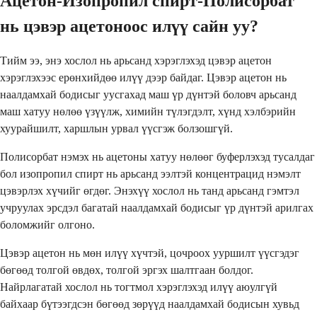
Ацетон-Изопропил спирт-Полисорбат
нь цэвэр ацетоноос илүү сайн уу?
Тийм ээ, энэ хослол нь арьсанд хэрэглэхэд цэвэр ацетон
хэрэглэхээс ерөнхийдөө илүү дээр байдаг. Цэвэр ацетон нь
наалдамхай бодисыг уусгахад маш үр дүнтэй боловч арьсанд
маш хатуу нөлөө үзүүлж, химийн түлэгдэлт, хүнд хэлбэрийн
хуурайшилт, харшлын урвал үүсгэж болзошгүй.
Полисорбат нэмэх нь ацетоны хатуу нөлөөг буферлэхэд тусалдаг
бол изопропил спирт нь арьсанд ээлтэй концентрацид нэмэлт
цэвэрлэх хүчийг өгдөг. Энэхүү хослол нь танд арьсанд гэмтэл
учруулах эрсдэл багатай наалдамхай бодисыг үр дүнтэй арилгах
боломжийг олгоно.
Цэвэр ацетон нь мөн илүү хүчтэй, цочроох ууршилт үүсгэдэг
бөгөөд толгой өвдөх, толгой эргэх шалтгаан болдог.
Найрлагатай хослол нь тогтмол хэрэглэхэд илүү аюулгүй
байхаар бүтээгдсэн бөгөөд зөрүүд наалдамхай бодисын хувьд