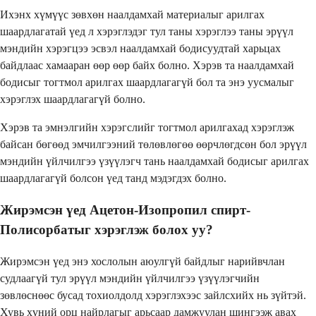
Ихэнх хүмүүс зөвхөн наалдамхай материалыг арилгах
шаардлагатай үед л хэрэглэдэг тул таны хэрэглээ таны эрүүл
мэндийн хэрэгцээ эсвэл наалдамхай бодисуудтай харьцах
байдлаас хамааран өөр өөр байх болно. Хэрэв та наалдамхай
бодисыг тогтмол арилгах шаардлагагүй бол та энэ уусмалыг
хэрэглэх шаардлагагүй болно.
Хэрэв та эмнэлгийн хэрэгслийг тогтмол арилгахад хэрэглэж
байсан бөгөөд эмчилгээний төлөвлөгөө өөрчлөгдсөн бол эрүүл
мэндийн үйлчилгээ үзүүлэгч тань наалдамхай бодисыг арилгах
шаардлагагүй болсон үед танд мэдэгдэх болно.
Жирэмсэн үед Ацетон-Изопропил спирт-
Полисорбатыг хэрэглэж болох уу?
Жирэмсэн үед энэ хослолын аюулгүй байдлыг нарийвчлан
судлаагүй тул эрүүл мэндийн үйлчилгээ үзүүлэгчийн
зөвлөснөөс бусад тохиолдолд хэрэглэхээс зайлсхийх нь зүйтэй.
Хувь хүний ​​орц найрлагыг арьсаар дамжуулан шингээж авах