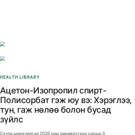
Benchmarks
Stories
FAQ
Sign up / Log in
HEALTH LIBRARY
Ацетон-Изопропил спирт-
Полисорбат гэж юу вэ: Хэрэглээ,
тун, гаж нөлөө болон бусад
зүйлс
Сүүлд шинэчилсэн
2026 оны дөрөвдүгээр сарын 3