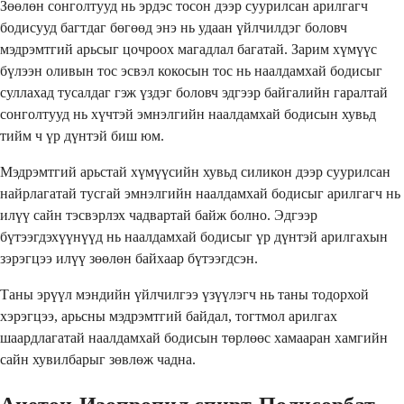
Зөөлөн сонголтууд нь эрдэс тосон дээр суурилсан арилгагч
бодисууд багтдаг бөгөөд энэ нь удаан үйлчилдэг боловч
мэдрэмтгий арьсыг цочроох магадлал багатай. Зарим хүмүүс
бүлээн оливын тос эсвэл кокосын тос нь наалдамхай бодисыг
суллахад тусалдаг гэж үздэг боловч эдгээр байгалийн гаралтай
сонголтууд нь хүчтэй эмнэлгийн наалдамхай бодисын хувьд
тийм ч үр дүнтэй биш юм.
Мэдрэмтгий арьстай хүмүүсийн хувьд силикон дээр суурилсан
найрлагатай тусгай эмнэлгийн наалдамхай бодисыг арилгагч нь
илүү сайн тэсвэрлэх чадвартай байж болно. Эдгээр
бүтээгдэхүүнүүд нь наалдамхай бодисыг үр дүнтэй арилгахын
зэрэгцээ илүү зөөлөн байхаар бүтээгдсэн.
Таны эрүүл мэндийн үйлчилгээ үзүүлэгч нь таны тодорхой
хэрэгцээ, арьсны мэдрэмтгий байдал, тогтмол арилгах
шаардлагатай наалдамхай бодисын төрлөөс хамааран хамгийн
сайн хувилбарыг зөвлөж чадна.