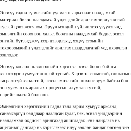
Энэхүү гадна түрхлэгийн уусмал нь арьснаас наалдамхай
материал болон наалдамхай үлдэгдлийг арилгах зориулалттай
тусгай цэвэрлэгч юм. Эрүүл мэндийн үйлчилгээ үзүүлэгчид
эмнэлгийн соронзон хальс, боолтны наалдамхай бодис, эсвэл
энгийн бүтээгдэхүүнээр цэвэрлэхэд хэцүү стомийн
төхөөрөмжийн үлдэгдлийг арилгах шаардлагатай үед ихэвчлэн
зөвлөдөг.
Энэхүү хослол нь эмнэлгийн хэрэгсэл эсвэл боолт байнга
хэрэглэдэг хүмүүст онцгой тустай. Хэрэв та стомитой, глюкозын
тасралтгүй хяналттай, эсвэл эмнэлгийн нөхөөс зүүж байгаа бол
энэ уусмал нь арилгах процессыг илүү тав тухтай,
нарийвчлалтай болгоно.
Эмнэлгийн хэрэглээний гадна талд зарим хүмүүс арьсанд
санамсаргүй байдлаар наалдсан будаг, бэх, эсвэл үйлдвэрийн
наалдамхай бодисыг арилгахад ашигладаг. Энэ найрлага нь
ацетоныг дангаар нь хэрэглэхээс илүү зөөлөн байдаг бөгөөд энэ