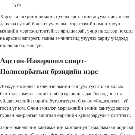
түүх
Хэрэв та чихрийн шижин, цусны эргэлтийн асуудалтай, эсвэл
дархлаа султай бол энэ уусмалыг хэрэглэхийн өмнө эрүүл
мэндийн мэргэжилтэнтэйгээ ярилцаарай, учир нь эдгээр нөхцөл
нь арьсны эдгэрэлт, гадны эмчилгээнд үзүүлэх хариу үйлдэлд
нөлөөлж болзошгүй.
Ацетон-Изопропил спирт-
Полисорбатын брэндийн нэрс
Энэхүү хослолыг ихэвчлэн эмийн сангууд тусгайлан хольж
бэлтгэдэг эмчилгээний хэлбэрээр ашигладаг бөгөөд энэ нь
үйлдвэрлэлийн нэрийн бүтээгдэхүүн болгон үйлдвэрлэдэггүй
гэсэн үг юм. Олон эмнэлэг, мэргэжлийн эмийн сангууд эдгээр
гурван найрлагыг ашиглан өөрсдийн хувилбаруудыг бэлтгэдэг.
Зарим эмнэлгийн хангамжийн компаниуд "Наалдамхай бодисыг
арилгах уусмал" эсвэл "Эмнэлгийн наалдамхай цэвэрлэгч" гэх