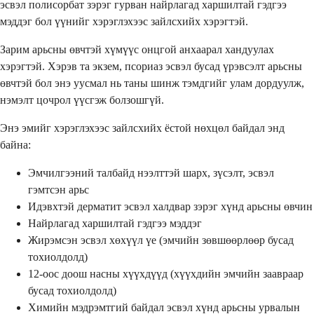
эсвэл полисорбат зэрэг гурван найрлагад харшилтай гэдгээ
мэддэг бол үүнийг хэрэглэхээс зайлсхийх хэрэгтэй.
Зарим арьсны өвчтэй хүмүүс онцгой анхаарал хандуулах
хэрэгтэй. Хэрэв та экзем, псориаз эсвэл бусад үрэвсэлт арьсны
өвчтэй бол энэ уусмал нь таны шинж тэмдгийг улам дордуулж,
нэмэлт цочрол үүсгэж болзошгүй.
Энэ эмийг хэрэглэхээс зайлсхийх ёстой нөхцөл байдал энд
байна:
Эмчилгээний талбайд нээлттэй шарх, зүсэлт, эсвэл
гэмтсэн арьс
Идэвхтэй дерматит эсвэл халдвар зэрэг хүнд арьсны өвчин
Найрлагад харшилтай гэдгээ мэддэг
Жирэмсэн эсвэл хөхүүл үе (эмчийн зөвшөөрлөөр бусад
тохиолдолд)
12-оос доош насны хүүхдүүд (хүүхдийн эмчийн заавраар
бусад тохиолдолд)
Химийн мэдрэмтгий байдал эсвэл хүнд арьсны урвалын