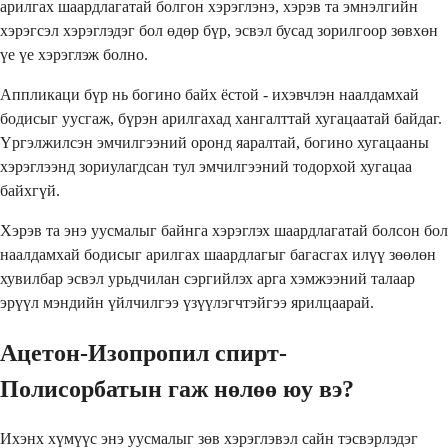
арилгах шаардлагатай болгон хэрэглэнэ, хэрэв та эмнэлгийн
хэрэгсэл хэрэглэдэг бол өдөр бүр, эсвэл бусад зорилгоор зөвхөн
үе үе хэрэглэж болно.
Аппликаци бүр нь богино байх ёстой - ихэвчлэн наалдамхай
бодисыг уусгаж, бүрэн арилгахад хангалттай хугацаатай байдаг.
Үргэлжилсэн эмчилгээний оронд яаралтай, богино хугацааны
хэрэглээнд зориулагдсан тул эмчилгээний тодорхой хугацаа
байхгүй.
Хэрэв та энэ уусмалыг байнга хэрэглэх шаардлагатай болсон бол
наалдамхай бодисыг арилгах шаардлагыг багасгах илүү зөөлөн
хувилбар эсвэл урьдчилан сэргийлэх арга хэмжээний талаар
эрүүл мэндийн үйлчилгээ үзүүлэгчтэйгээ ярилцаарай.
Ацетон-Изопропил спирт-
Полисорбатын гаж нөлөө юу вэ?
Ихэнх хүмүүс энэ уусмалыг зөв хэрэглэвэл сайн тэсвэрлэдэг