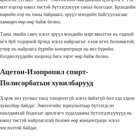
мэт нэрээр ижил төстэй бүтээгдэхүүн санал болгодог. Брэндийн
нарийн нэр нь таны байршил, эрүүл мэндийн байгууллагаас
хамаарч өөр өөр байж болно.
Таны эмийн санч эсвэл эрүүл мэндийн мэргэжилтэн нь тэдний
өгч буй тодорхой брэнд эсвэл найрлагыг хэлж өгөх боломжтой,
учир нь найрлага бүрийн концентраци нь янз бүрийн
бэлдмэлүүдийн хооронд бага зэрэг өөр байж болно.
Ацетон-Изопропил спирт-
Полисорбатын хувилбарууд
Хэрэв энэ уусмал танд тохирохгүй эсвэл байхгүй бол хэд хэдэн
хувилбар байдаг. Эмнэлгийн зориулалтаар бүтээгдсэн
наалдамхай бодисыг арилгагч худалдааны бүтээгдэхүүнүүд нь
ижил төстэй найрлагатай боловч өөр концентраци эсвэл
хослолтой байдаг.