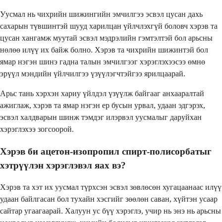
Уусмал нь чихрийн шижингийн эмчилгээ эсвэл цусан дахь
сахарын түвшинтэй шууд харилцан үйлчлэхгүй боловч хэрэв та
цусан хангамж муутай эсвэл мэдрэлийн гэмтэлтэй бол арьсны
нөлөө илүү их байж болно. Хэрэв та чихрийн шижинтэй бол
ямар нэгэн шинэ гадна талын эмчилгээг хэрэглэхээсээ өмнө
эрүүл мэндийн үйлчилгээ үзүүлэгчтэйгээ ярилцаарай.
Арьс тань хэрхэн хариу үйлдэл үзүүлж байгааг анхааралтай
ажиглаж, хэрэв та ямар нэгэн ер бусын урвал, удаан эдгэрэх,
эсвэл халдварын шинж тэмдэг илэрвэл уусмалыг даруйхан
хэрэглэхээ зогсоорой.
Хэрэв би ацетон-изопропил спирт-полисорбатыг
хэтрүүлэн хэрэглэвэл яах вэ?
Хэрэв та хэт их уусмал түрхсэн эсвэл зөвлөсөн хугацаанаас илүү
удаан байлгасан бол тухайн хэсгийг зөөлөн саван, хүйтэн усаар
сайтар угаагаарай. Халуун ус бүү хэрэглэ, учир нь энэ нь арьсны