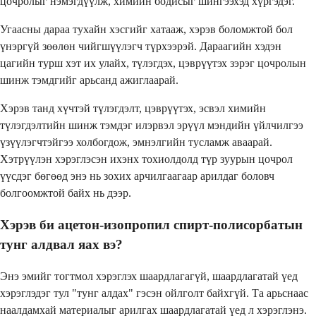
цочролыг нэмэгдүүлж, химийн бодисыг шингээхэд хүргэдэг.
Угаасны дараа тухайн хэсгийг хатааж, хэрэв боломжтой бол
үнэргүй зөөлөн чийгшүүлэгч түрхээрэй. Дараагийн хэдэн
цагийн турш хэт их улайх, түлэгдэх, цэврүүтэх зэрэг цочролын
шинж тэмдгийг арьсанд ажиглаарай.
Хэрэв танд хүчтэй түлэгдэлт, цэврүүтэх, эсвэл химийн
түлэгдэлтийн шинж тэмдэг илэрвэл эрүүл мэндийн үйлчилгээ
үзүүлэгчтэйгээ холбогдож, эмнэлгийн тусламж аваарай.
Хэтрүүлэн хэрэглэсэн ихэнх тохиолдолд түр зуурын цочрол
үүсдэг бөгөөд энэ нь зохих арчилгаагаар арилдаг боловч
болгоомжтой байх нь дээр.
Хэрэв би ацетон-изопропил спирт-полисорбатын
тунг алдвал яах вэ?
Энэ эмийг тогтмол хэрэглэх шаардлагагүй, шаардлагатай үед
хэрэглэдэг тул "тунг алдах" гэсэн ойлголт байхгүй. Та арьснаас
наалдамхай материалыг арилгах шаардлагатай үед л хэрэглэнэ.