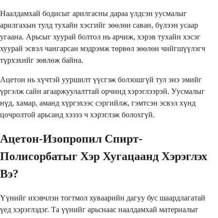
Наалдамхай бодисыг арилгасны дараа үлдсэн уусмалыг
арилгахын тулд тухайн хэсгийг зөөлөн саван, бүлээн усаар
угаана. Арьсыг хуурай болтол нь арчиж, хэрэв тухайн хэсэг
хуурай эсвэл чангарсан мэдрэмж төрвөл зөөлөн чийгшүүлэгч
түрхэхийг зөвлөж байна.
Ацетон нь хүчтэй ууршилт үүсгэж болзошгүй тул энэ эмийг
үргэлж сайн агааржуулалттай орчинд хэрэглээрэй. Уусмалыг
нүд, хамар, аманд хүргэхээс сэргийлж, гэмтсэн эсвэл хүнд
цочролтой арьсанд хэзээ ч хэрэглэж болохгүй.
Ацетон-Изопропил Спирт-
Полисорбатыг Хэр Хугацаанд Хэрэглэх
Вэ?
Үүнийг ихэвчлэн тогтмол хуваарийн дагуу бус шаардлагатай
үед хэрэглэдэг. Та үүнийг арьснаас наалдамхай материалыг