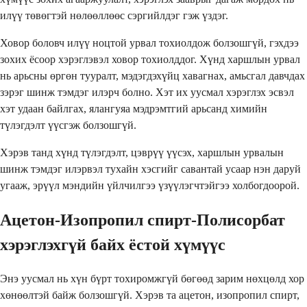
илүү төвөгтэй нөлөөллөөс сэргийлдэг гэж үздэг.
Ховор боловч илүү ноцтой урвал тохиолдож болзошгүй, гэхдээ
зохих ёсоор хэрэглэвэл ховор тохиолддог. Хүнд харшлын урвал
нь арьсны өргөн тууралт, мэдэгдэхүйц хавагнах, амьсгал давчдах
зэрэг шинж тэмдэг илэрч болно. Хэт их уусмал хэрэглэх эсвэл
хэт удаан байлгах, ялангуяа мэдрэмтгий арьсанд химийн
түлэгдэлт үүсгэж болзошгүй.
Хэрэв танд хүнд түлэгдэлт, цэврүү үүсэх, харшлын урвалын
шинж тэмдэг илэрвэл тухайн хэсгийг савантай усаар нэн даруй
угааж, эрүүл мэндийн үйлчилгээ үзүүлэгчтэйгээ холбогдоорой.
Ацетон-Изопропил спирт-Полисорбат
хэрэглэхгүй байх ёстой хүмүүс
Энэ уусмал нь хүн бүрт тохиромжгүй бөгөөд зарим нөхцөлд хор
хөнөөлтэй байж болзошгүй. Хэрэв та ацетон, изопропил спирт,