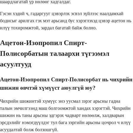
шаардлагатай үр нөлөөг хадгалдаг.
Гэсэн хэдий ч, гадаргууг цэвэрлэх эсвэл зүйлээс наалдамхай
бодисыг арилгах гэх мэт арьсанд бус хэрэглэхэд цэвэр ацетон нь
илүү тохиромжтой, зардал багатай байж болно.
Ацетон-Изопропил Спирт-
Полисорбатын талаархи түгээмэл
асуултууд
Ацетон-Изопропил Спирт-Полисорбат нь чихрийн
шижин өвчтэй хүмүүст аюулгүй юу?
Чихрийн шижинтэй хүмүүс энэ уусмал зэрэг арьсны гадна
талын эмчилгээнд маш болгоомжтой хандах хэрэгтэй. Чихрийн
шижин нь таны арьсны эдгэрэх чадварт нөлөөлж, халдварын
эрсдэлийг нэмэгдүүлдэг тул бага зэргийн арьсны цочрол ч илүү
асуудалтай болж болзошгүй.