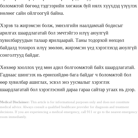
боломжтой бөгөөд тэдгээрийн хөгжиж буй нялх хүүхдэд үзүүлэх
нөлөөг сайн ойлгоогүй байна.
Хэрэв та жирэмсэн болж, эмнэлгийн наалдамхай бодисыг
арилгах шаардлагатай бол эмчтэйгээ илүү аюулгүй
хувилбаруудын талаар ярилцаарай. Таны тодорхой нөхцөл
байдалд тохирох илүү зөөлөн, жирэмсэн үед хэрэглэхэд аюулгүй
сонголтууд байдаг.
Хөхөөр хооллох үед мөн адил болгоомжтой байх шаардлагатай.
Гаднаас шингээх нь ерөнхийдөө бага байдаг ч боломжтой бол
өөр хувилбар ашиглах, эсвэл энэ уусмалыг хэрэглэх
шаардлагатай бол хэрэглэсний дараа гараа сайтар угаах нь дээр.
Medical Disclaimer:
This article is for informational purposes only and does not constitute
medical advice. Always consult a qualified healthcare provider for diagnosis and treatment
decisions. If you are experiencing a medical emergency, call 911 or go to the nearest emergency
room immediately.