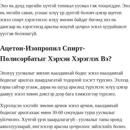
Энэ нь дунд зэргийн хүчтэй топикал уусмал гэж тооцогддог. Энэ
нь энгийн саван, уснаас илүү үр дүнтэй боловч цэвэр ацетон
эсвэл спирт хэрэглэхээс илүү зөөлөн байдаг бөгөөд энэ нь
дангаар нь хэрэглэхэд арьсны ноцтой цочрол эсвэл хуурайшилт
үүсгэж болзошгүй.
Ацетон-Изопропил Спирт-
Полисорбатыг Хэрхэн Хэрэглэх Вэ?
Энэхүү уусмалыг зөвхөн наалдамхай бодис эсвэл наалдамхай
бодисыг арилгах шаардлагатай тодорхой хэсэгт түрхэнэ. Эхлээд
гараа сайтар угааж, дараа нь шууд арьсанд түрхэхээс илүү цэвэр
даавуу эсвэл хөвөн дэвсгэр дээр бага хэмжээгээр түрхэнэ.
Хүрэлцсэн хэсгийг зөөлөн арчиж эсвэл арчиж, наалдамхай
бодисыг арилгахаас өмнө 30-60 секундын турш уусмалыг
үйлчилнэ. Хүчтэй үрэх шаардлагагүй - уусмалыг таны оронд
ажиллуулаарай, ингэснээр арьсны цочролоос зайлсхийх болно.