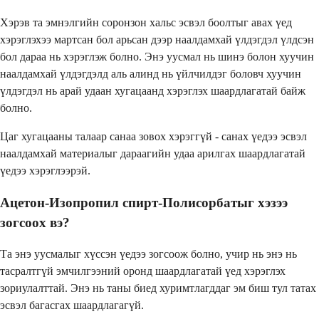
Хэрэв та эмнэлгийн соронзон хальс эсвэл боолтыг авах үед
хэрэглэхээ мартсан бол арьсан дээр наалдамхай үлдэгдэл үлдсэн
бол дараа нь хэрэглэж болно. Энэ уусмал нь шинэ болон хуучин
наалдамхай үлдэгдэлд аль алинд нь үйлчилдэг боловч хуучин
үлдэгдэл нь арай удаан хугацаанд хэрэглэх шаардлагатай байж
болно.
Цаг хугацааны талаар санаа зовох хэрэггүй - санах үедээ эсвэл
наалдамхай материалыг дараагийн удаа арилгах шаардлагатай
үедээ хэрэглээрэй.
Ацетон-Изопропил спирт-Полисорбатыг хэзээ
зогсоох вэ?
Та энэ уусмалыг хүссэн үедээ зогсоож болно, учир нь энэ нь
тасралтгүй эмчилгээний оронд шаардлагатай үед хэрэглэх
зориулалттай. Энэ нь таны биед хуримтлагддаг эм биш тул татах
эсвэл багасгах шаардлагагүй.