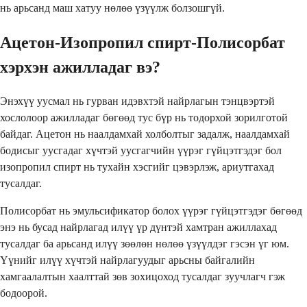
нь арьсанд маш хатуу нөлөө үзүүлж болзошгүй.
Ацетон-Изопропил спирт-Полисорбат
хэрхэн ажилладаг вэ?
Энэхүү уусмал нь гурван идэвхтэй найрлагын тэнцвэртэй
хослолоор ажилладаг бөгөөд тус бүр нь тодорхой зорилготой
байдаг. Ацетон нь наалдамхай холболтыг задалж, наалдамхай
бодисыг уусгадаг хүчтэй уусгагчийн үүрэг гүйцэтгэдэг бол
изопропил спирт нь тухайн хэсгийг цэвэрлэж, ариутгахад
тусалдаг.
Полисорбат нь эмульсификатор болох үүрэг гүйцэтгэдэг бөгөөд
энэ нь бусад найрлагад илүү үр дүнтэй хамтран ажиллахад
тусалдаг ба арьсанд илүү зөөлөн нөлөө үзүүлдэг гэсэн үг юм.
Үүнийг илүү хүчтэй найрлагуудыг арьсны байгалийн
хамгаалалтын хаалттай зөв зохицоход тусалдаг зуучлагч гэж
бодоорой.