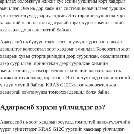
арилгах боломжгүй жижиг бус эсийн уушигны хорт хавдрыг
эмчилдэг. Энэ нь дор хаяж нэг системийн эмчилгээг туршиж
үзсэн өвчтөнүүдэд зориулагдсан. Энэ төрлийн уушигны хорт
хавдартай олон өвчтөн адаграсиб гарах хүртэл эмчилгээний
хязгаарлагдмал сонголттой байсан.
Адаграсиб нь бүдүүн гэдэс эсвэл шулуун гэдэснээс хальсан
дэвшилтэт колоректал хорт хавдрыг эмчилдэг. Колоректал хорт
хавдрын хувьд фторпиримидин дээр суурилсан, оксалиплатин
дээр суурилсан, иринотекан дээр суурилсан химийн
эмчилгээний дэглэмээр эмчилгээ хийсний дараа хавдар нь
хөгжсөн тохиолдолд хэрэглэнэ. Энэ нь түүхэндээ эмчилгээний
үр дүн муутай байсан KRAS G12C-эерэг колоректал хорт
хавдартай өвчтөнүүдэд томоохон дэвшил болж байна.
Адаграсиб хэрхэн үйлчилдэг вэ?
Адаграсиб нь хорт хавдрын эсүүдэд гэмтэлтэй шилжүүлэгчийн
үүрэг гүйцэтгэдэг KRAS G12C уургийг хааснаар үйлчилдэг.