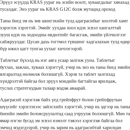
Эрүүл эсүүдэд KRAS уураг нь эсийн өсөлт, хуваагдалыг хянахад
тусалдаг. Энэ уураг нь KRAS G12C болж мутацид ороход
Таны биед эм нь зөв шингэхийн тулд адаграсибыг хоолтой хамт
хэрэглэх хэрэгтэй. Эмийг уухдаа хоол идэх эсвэл хангалттай
зууш идэх нь ходоодны өвдөлтийг багасгаж, эмийн үйлчилгээг
сайжруулдаг. Цусан дахь тогтмол түвшинг хадгалахын тулд өдөр
бүр ижил цагт тунгаа уухыг хичээгээрэй.
Таблетыг бүхэлд нь нэг аяга усаар залгиж ууна. Таблетыг
бутлах, зажлах, хуваах хэрэггүй, учир нь энэ нь таны биед эмийн
ялгаралтад нөлөөлж болзошгүй. Хэрэв та таблет залгихад
хүндрэлтэй байгаа бол эрүүл мэндийн багтайгаа ярилцаж,
туслах стратегиудын талаар мэдэж аваарай.
Адаграсиб хэрэглэж байх үед грейпфрут болон грейпфрутын
шүүсийг хэрэглэхээс зайлсхийх хэрэгтэй, учир нь эдгээр нь таны
биеийн эмийн боловсруулалтад саад учруулж болзошгүй. Мөн та
ямар нэгэн бусад эм эсвэл нэмэлт тэжээл хэрэглэж байгаа бол
эмчид мэдэгдээрэй, учир нь зарим нь адаграсибтай харилцан