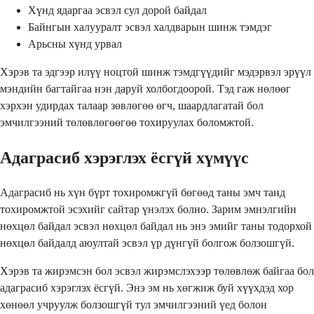
Хүнд ядаргаа эсвэл сул дорой байдал
Байнгын халууралт эсвэл халдварын шинж тэмдэг
Арьсны хүнд урвал
Хэрэв та эдгээр илүү ноцтой шинж тэмдгүүдийг мэдэрвэл эрүүл
мэндийн багтайгаа нэн даруй холбогдоорой. Тэд гаж нөлөөг
хэрхэн удирдах талаар зөвлөгөө өгч, шаардлагатай бол
эмчилгээний төлөвлөгөөгөө тохируулах боломжтой.
Адаграсиб хэрэглэх ёсгүй хүмүүс
Адаграсиб нь хүн бүрт тохиромжгүй бөгөөд таны эмч танд
тохиромжтой эсэхийг сайтар үнэлэх болно. Зарим эмнэлгийн
нөхцөл байдал эсвэл нөхцөл байдал нь энэ эмийг таны тодорхой
нөхцөл байдалд аюултай эсвэл үр дүнгүй болгож болзошгүй.
Хэрэв та жирэмсэн бол эсвэл жирэмслэхээр төлөвлөж байгаа бол
адаграсиб хэрэглэх ёсгүй. Энэ эм нь хөгжиж буй хүүхдэд хор
хөнөөл учруулж болзошгүй тул эмчилгээний үед болон