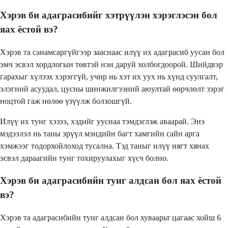
Хэрэв би адаграсибийг хэтрүүлэн хэрэглэсэн бол
яах ёстой вэ?
Хэрэв та санамсаргүйгээр зааснаас илүү их адаграсиб уусан бол
эмч эсвэл хордлогын төвтэй нэн даруй холбогдоорой. Шийдвэр
гарахыг хүлээх хэрэггүй, учир нь хэт их уух нь хүнд суулгалт,
элэгний асуудал, цусны шинжилгээний аюултай өөрчлөлт зэрэг
ноцтой гаж нөлөө үзүүлж болзошгүй.
Илүү их тунг хэзээ, хэдийг ууснаа тэмдэглэж аваарай. Энэ
мэдээлэл нь таны эрүүл мэндийн багт хамгийн сайн арга
хэмжээг тодорхойлоход тусална. Тэд таныг илүү нягт хянах
эсвэл дараагийн тунг тохируулахыг хүсч болно.
Хэрэв би адаграсибийн тунг алдсан бол яах ёстой
вэ?
Хэрэв та адаграсибийн тунг алдсан бол хуваарьт цагаас хойш 6