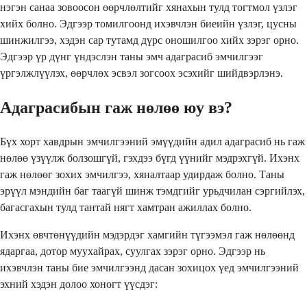
нэгэн санаа зовоосон өөрчлөлтийг хянахын тулд тогтмол үзлэг
хийх болно. Эдгээр томилгоонд ихэвчлэн биеийн үзлэг, цусны
шинжилгээ, хэдэн сар тутамд дүрс оношилгоо хийх зэрэг орно.
Эдгээр үр дүнг үндэслэн таны эмч адаграсиб эмчилгээг
үргэлжлүүлэх, өөрчлөх эсвэл зогсоох эсэхийг шийдвэрлэнэ.
Адаграсибын гаж нөлөө юу вэ?
Бүх хорт хавдрын эмчилгээний эмүүдийн адил адаграсиб нь гаж
нөлөө үзүүлж болзошгүй, гэхдээ бүгд үүнийг мэдрэхгүй. Ихэнх
гаж нөлөөг зохих эмчилгээ, хяналтаар удирдаж болно. Таны
эрүүл мэндийн баг таагүй шинж тэмдгийг урьдчилан сэргийлэх,
багасгахын тулд тантай нягт хамтран ажиллах болно.
Ихэнх өвчтөнүүдийн мэдэрдэг хамгийн түгээмэл гаж нөлөөнд
ядаргаа, дотор муухайрах, суулгах зэрэг орно. Эдгээр нь
ихэвчлэн таны бие эмчилгээнд дасан зохицох үед эмчилгээний
эхний хэдэн долоо хоногт үүсдэг: