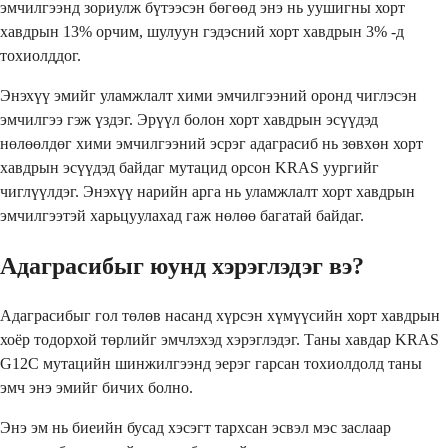
эмчилгээнд зориулж бүтээсэн бөгөөд энэ нь уушигны хорт
хавдрын 13% орчим, шулуун гэдэсний хорт хавдрын 3% -д
тохиолддог.
Энэхүү эмийг уламжлалт хими эмчилгээний оронд чиглэсэн
эмчилгээ гэж үздэг. Эрүүл болон хорт хавдрын эсүүдэд
нөлөөлдөг хими эмчилгээний эсрэг адаграсиб нь зөвхөн хорт
хавдрын эсүүдэд байдаг мутацид орсон KRAS уургийг
чиглүүлдэг. Энэхүү нарийн арга нь уламжлалт хорт хавдрын
эмчилгээтэй харьцуулахад гаж нөлөө багатай байдаг.
Адаграсибыг юунд хэрэглэдэг вэ?
Адаграсибыг гол төлөв насанд хүрсэн хүмүүсийн хорт хавдрын
хоёр тодорхой төрлийг эмчлэхэд хэрэглэдэг. Таны хавдар KRAS
G12C мутацийн шинжилгээнд эерэг гарсан тохиолдолд таны
эмч энэ эмийг бичих болно.
Энэ эм нь биеийн бусад хэсэгт тархсан эсвэл мэс заслаар