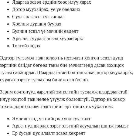
Ядаргаа эсвэл ердийнхөөс илүү ядрах
Дотор муухайрах, үе үе бөөлжих
Суулгах эсвэл сул сандал
Хоолны дуршил буурах
Булчин эсвэл үе мөчний өвдөлт
Арьсны тууралт эсвэл хуурай арьс
Толгой өвдөх
Эдгээр түгээмэл гаж нөлөө нь ихэвчлэн хөнгөн эсвэл дунд
зэргийн байдаг бөгөөд таны бие эмчилгээнд дасан зохицох
тусам сайжирдаг. Шаардлагатай бол таны эмч дотор муухайрах,
суулгах зэрэгт туслах эм бичиж өгч болно.
Зарим өвчтөнүүд яаралтай эмнэлгийн тусламж шаардлагатай
илүү ноцтой гаж нөлөө үзүүлж болзошгүй. Эдгээр нь ховор
тохиолддог боловч тэдгээрийг эрт таних нь чухал юм:
Эмчилгээнд үл нийцэх хүнд суулгалт
Арьс, нүд шарлах зэрэг элэгний асуудлын шинж тэмдэг
Ер бусын цус алдалт эсвэл хөхрөлт