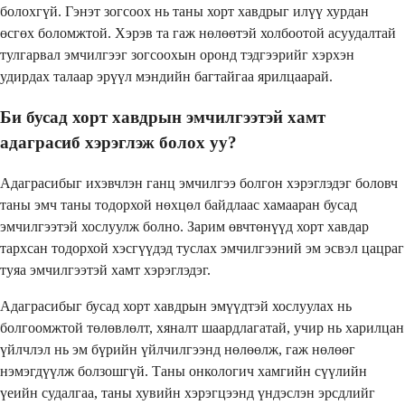
болохгүй. Гэнэт зогсоох нь таны хорт хавдрыг илүү хурдан
өсгөх боломжтой. Хэрэв та гаж нөлөөтэй холбоотой асуудалтай
тулгарвал эмчилгээг зогсоохын оронд тэдгээрийг хэрхэн
удирдах талаар эрүүл мэндийн багтайгаа ярилцаарай.
Би бусад хорт хавдрын эмчилгээтэй хамт
адаграсиб хэрэглэж болох уу?
Адаграсибыг ихэвчлэн ганц эмчилгээ болгон хэрэглэдэг боловч
таны эмч таны тодорхой нөхцөл байдлаас хамааран бусад
эмчилгээтэй хослуулж болно. Зарим өвчтөнүүд хорт хавдар
тархсан тодорхой хэсгүүдэд туслах эмчилгээний эм эсвэл цацраг
туяа эмчилгээтэй хамт хэрэглэдэг.
Адаграсибыг бусад хорт хавдрын эмүүдтэй хослуулах нь
болгоомжтой төлөвлөлт, хяналт шаардлагатай, учир нь харилцан
үйлчлэл нь эм бүрийн үйлчилгээнд нөлөөлж, гаж нөлөөг
нэмэгдүүлж болзошгүй. Таны онкологич хамгийн сүүлийн
үеийн судалгаа, таны хувийн хэрэгцээнд үндэслэн эрсдлийг