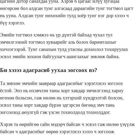
цагийн дотор санахдаа ууна. Хэрэв 6 цагаас илүү хугацаа
өнгөрсөн бол алдсан тунг алгасаад дараагийн тунг тогтмол цагт
нь ууна. Алдсан тунг нөхөхийн тулд хоёр тунг нэг дор хэзээ ч
бүү хэрэглэ.
Эмийн тогтмол хэмжээ нь үр дүнтэй байхад чухал тул
эмчилгээний тогтмол хуваарийг аль болох баримтлахыг
хичээгээрэй. Тунг санахын тулд утасны дохиолол тохируулах
эсвэл эмийн зохион байгуулагч ашиглахыг зөвлөж байна.
Би хэзээ адаграсиб уухаа зогсоох вэ?
Та зөвхөн эмчийн заавраар адаграсибыг хэрэглэхээ зогсоох
ёстой. Энэ нь ихэвчлэн таны хорт хавдар эмчилгээнд хариу
өгөхөө больсон, гаж нөлөө нь хэтэрхий хүндрэлтэй болсон,
эсвэл таны хорт хавдар бүрэн эдгэрсэн бөгөөд эмч тань
зогсооход аюулгүй гэж үзсэн тохиолдолд тохиолддог.
Хэрэв та өөрийгөө сайн мэдэрч байсан ч эсвэл гаж нөлөө үзүүлж
байсан ч адаграсибыг өөрөө хэрэглэхээ хэзээ ч зогсоож