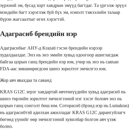
зүрхний эм, бусад хорт хавдрын эмүүд багтдаг. Та үргэлж эрүүл
мэндийн багт хэрэглэж буй бүх эм, нэмэлт тэжээлийн талаар
бүрэн жагсаалтыг өгөх хэрэгтэй.
Адаграсиб брендийн нэр
Адаграсибыг АНУ-д Krazati гэсэн брендийн нэрээр
худалдаалдаг. Энэ нь энэ эмийн хувьд одоогоор ашиглагдаж
байгаа цорын ганц брендийн нэр юм, учир нь энэ нь саяхан
FDA-аас зөвшөөрөгдсөн шинэ зорилтот эмчилгээ юм.
Жор авч явахдаа та саванд
KRAS G12C эерэг хавдартай өвчтөнүүдийн хувьд адаграсиб нь
шинэ төрлийн зорилтот эмчилгээний нэг хэсэг боловч энэ нь
цорын ганц сонголт биш юм. Соторасиб (брэнд нэр нь Lumakras)
нь адаграсибтэй адилхан ажилладаг KRAS G12C дарангуйлагч
бөгөөд үүнийг өөр эмчилгээний хувилбар болгон авч үзэж
болно.