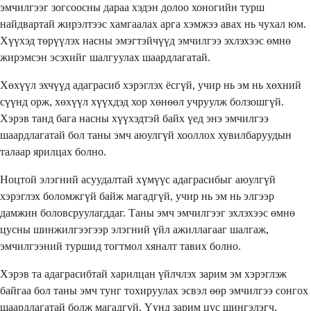
эмчилгээг зогсоосны дараа хэдэн долоо хоногийн турш
найдвартай жирэлтээс хамгаалах арга хэмжээ авах нь чухал юм.
Хүүхэд төрүүлэх насны эмэгтэйчүүд эмчилгээ эхлэхээс өмнө
жирэмсэн эсэхийг шалгуулах шаардлагатай.
Хөхүүл эхчүүд адаграсиб хэрэглэх ёсгүй, учир нь эм нь хөхний
сүүнд орж, хөхүүл хүүхдэд хор хөнөөл учруулж болзошгүй.
Хэрэв танд бага насны хүүхэдтэй байх үед энэ эмчилгээ
шаардлагатай бол таны эмч аюулгүй хооллох хувилбаруудын
талаар ярилцах болно.
Ноцтой элэгний асуудалтай хүмүүс адаграсибыг аюулгүй
хэрэглэх боломжгүй байж магадгүй, учир нь эм нь элгээр
дамжин боловсруулагддаг. Таны эмч эмчилгээг эхлэхээс өмнө
цусны шинжилгээгээр элэгний үйл ажиллагааг шалгаж,
эмчилгээний туршид тогтмол хяналт тавих болно.
Хэрэв та адаграсибтай харилцан үйлчлэх зарим эм хэрэглэж
байгаа бол таны эмч тунг тохируулах эсвэл өөр эмчилгээ сонгох
шаардлагатай болж магадгүй. Үүнд зарим цус шингэлэгч,