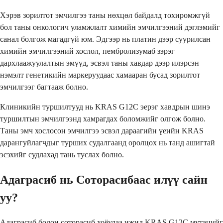
Хэрэв зорилтот эмчилгээ таны нөхцөл байдалд тохиромжгүй
бол таны онкологич уламжлалт химийн эмчилгээний дэглэмийг
санал болгож магадгүй юм. Эдгээр нь платин дээр суурилсан
химийн эмчилгээний хослол, пембролизумаб зэрэг
дархлаажуулалтын эмүүд, эсвэл таны хавдар дээр илэрсэн
нэмэлт генетикийн маркеруудаас хамааран бусад зорилтот
эмчилгээг багтааж болно.
Клиникийн туршилтууд нь KRAS G12C эерэг хавдрын шинэ
туршилтын эмчилгээнд хамрагдах боломжийг олгож болно.
Таны эмч хослосон эмчилгээ эсвэл дараагийн үеийн KRAS
дарангуйлагчдыг турших судалгаанд оролцох нь танд ашигтай
эсэхийг судлахад тань туслах болно.
Адаграсиб нь Соторасибаас илүү сайн
уу?
Адаграсиб болон соторасиб хоёулаа ижил KRAS G12C мутацийг