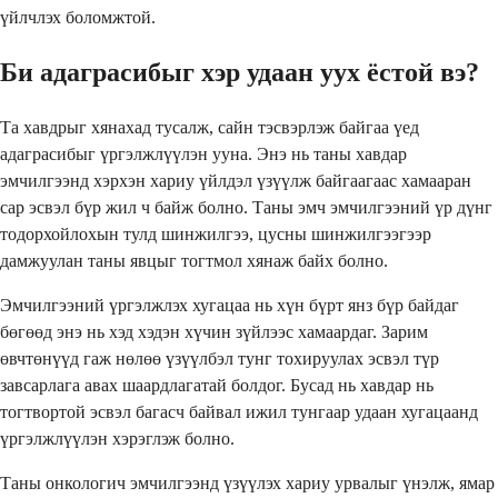
үйлчлэх боломжтой.
Би адаграсибыг хэр удаан уух ёстой вэ?
Та хавдрыг хянахад тусалж, сайн тэсвэрлэж байгаа үед
адаграсибыг үргэлжлүүлэн ууна. Энэ нь таны хавдар
эмчилгээнд хэрхэн хариу үйлдэл үзүүлж байгаагаас хамааран
сар эсвэл бүр жил ч байж болно. Таны эмч эмчилгээний үр дүнг
тодорхойлохын тулд шинжилгээ, цусны шинжилгээгээр
дамжуулан таны явцыг тогтмол хянаж байх болно.
Эмчилгээний үргэлжлэх хугацаа нь хүн бүрт янз бүр байдаг
бөгөөд энэ нь хэд хэдэн хүчин зүйлээс хамаардаг. Зарим
өвчтөнүүд гаж нөлөө үзүүлбэл тунг тохируулах эсвэл түр
завсарлага авах шаардлагатай болдог. Бусад нь хавдар нь
тогтвортой эсвэл багасч байвал ижил тунгаар удаан хугацаанд
үргэлжлүүлэн хэрэглэж болно.
Таны онкологич эмчилгээнд үзүүлэх хариу урвалыг үнэлж, ямар