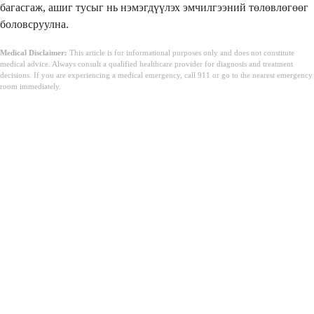
багасгаж, ашиг тусыг нь нэмэгдүүлэх эмчилгээний төлөвлөгөөг
боловсруулна.
Medical Disclaimer:
This article is for informational purposes only and does not constitute
medical advice. Always consult a qualified healthcare provider for diagnosis and treatment
decisions. If you are experiencing a medical emergency, call 911 or go to the nearest emergency
room immediately.