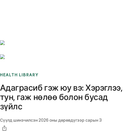
Benchmarks
Stories
FAQ
Sign up / Log in
HEALTH LIBRARY
Адаграсиб гэж юу вэ: Хэрэглээ,
тун, гаж нөлөө болон бусад
зүйлс
Сүүлд шинэчилсэн
2026 оны дөрөвдүгээр сарын 3