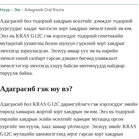
Нүүр
Эм
Adagrasib Oral Route
Адаграсиб бол тодорхой хавдрын өсөлтийг дэмждэг тодорхой
уургуудыг хаадаг чиглэсэн хорт хавдрын эмчилгээний эм юм.
Энэ нь KRAS G12C гэж нэрлэгддэг тодорхой генетикийн
мутацитай уушигны болон шулуун гэдэсний хорт хавдрыг
эмчлэхэд зориулагдсан. Энэхүү амаар уух эм нь нарийн
эмчилгээний салбарт гарсан дэвшил бөгөөд уламжлалт
эмчилгээгээр эмчлэхэд хэцүү байсан өвчтөнүүдэд найдвар
төрүүлж байна.
Адаграсиб гэж юу вэ?
Адаграсиб бол KRAS G12C дарангуйлагч гэж нэрлэгддэг эмийн
төрөлд хамаарах жортой хорт хавдрын эм юм. Энэ нь тодорхой
төрлийн хавдрын эсийн өсөлтийг өдөөдөг мутацид орсон
уургийг чиглүүлж, хаах замаар үйлчилдэг. Энэхүү эмийг KRAS
G12C мутацийн шинжилгээнд эерэг гарсан хорт хавдрын