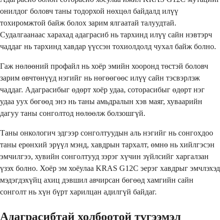
онилдог боловч таны тодорхой нөхцөл байдалд илүү
тохиромжтой байж болох зарим ялгаатай талуудтай.
Судалгаанаас харахад адаграсиб нь тархинд илүү сайн нэвтэрч
чаддаг нь тархинд хавдар үүссэн тохиолдолд чухал байж болно.
Гаж нөлөөний профайл нь хоёр эмийн хооронд төстэй боловч
зарим өвчтөнүүд нэгийг нь нөгөөгөөс илүү сайн тэсвэрлэж
чаддаг. Адаграсибыг өдөрт хоёр удаа, соторасибыг өдөрт нэг
удаа уух бөгөөд энэ нь таны амьдралын хэв маяг, хуваарийн
дагуу таны сонголтод нөлөөлж болзошгүй.
Таны онкологич эдгээр сонголтуудын аль нэгийг нь сонгохдоо
таны ерөнхий эрүүл мэнд, хавдрын тархалт, өмнө нь хийлгэсэн
эмчилгээ, хувийн сонголтууд зэрэг хүчин зүйлсийг харгалзан
үзэх болно. Хоёр эм хоёулаа KRAS G12C эерэг хавдрыг эмчлэхэд
мэдэгдэхүйц ахиц дэвшил авчирсан бөгөөд хамгийн сайн
сонголт нь хүн бүрт харилцан адилгүй байдаг.
Адаграсибтай холбоотой түгээмэл