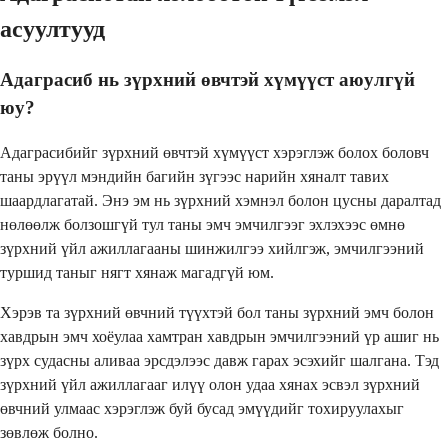
асуултууд
Адаграсиб нь зүрхний өвчтэй хүмүүст аюулгүй
юу?
Адаграсибийг зүрхний өвчтэй хүмүүст хэрэглэж болох боловч
таны эрүүл мэндийн багийн зүгээс нарийн хяналт тавих
шаардлагатай. Энэ эм нь зүрхний хэмнэл болон цусны даралтад
нөлөөлж болзошгүй тул таны эмч эмчилгээг эхлэхээс өмнө
зүрхний үйл ажиллагааны шинжилгээ хийлгэж, эмчилгээний
туршид таныг нягт хянаж магадгүй юм.
Хэрэв та зүрхний өвчний түүхтэй бол таны зүрхний эмч болон
хавдрын эмч хоёулаа хамтран хавдрын эмчилгээний үр ашиг нь
зүрх судасны аливаа эрсдэлээс давж гарах эсэхийг шалгана. Тэд
зүрхний үйл ажиллагааг илүү олон удаа хянах эсвэл зүрхний
өвчний улмаас хэрэглэж буй бусад эмүүдийг тохируулахыг
зөвлөж болно.