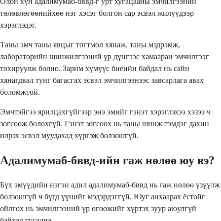
Олон хүн адалимумаб-бввд-г урт хугацааны эмчилгээний
төлөвлөгөөнийхөө нэг хэсэг болгон сар эсвэл жилүүдээр
хэрэглэдэг.
Таны эмч таны явцыг тогтмол хянаж, таны мэдрэмж,
лабораторийн шинжилгээний үр дүнгээс хамааран эмчилгээг
тохируулж болно. Зарим хүмүүс биеийн байдал нь сайн
хянагдвал тунг багасгах эсвэл эмчилгээнээс завсарлага авах
боломжтой.
Эмчтэйгээ ярилцахгүйгээр энэ эмийг гэнэт хэрэглэхээ хэзээ ч
зогсоож болохгүй. Гэнэт зогсоох нь таны шинж тэмдэг дахин
илрэх эсвэл муудахад хүргэж болзошгүй.
Адалимумаб-бввд-ийн гаж нөлөө юу вэ?
Бүх эмүүдийн нэгэн адил адалимумаб-бввд нь гаж нөлөө үзүүлж
болзошгүй ч бүгд үүнийг мэдэрдэггүй. Юуг анхаарах ёстойг
ойлгох нь эмчилгээний үр өгөөжийг хүртэх зуур аюулгүй
байхад тусална.