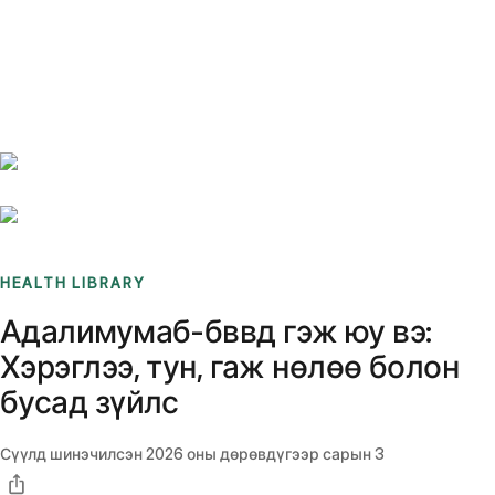
Benchmarks
Stories
FAQ
Sign up / Log in
HEALTH LIBRARY
Адалимумаб-бввд гэж юу вэ:
Хэрэглээ, тун, гаж нөлөө болон
бусад зүйлс
Сүүлд шинэчилсэн
2026 оны дөрөвдүгээр сарын 3