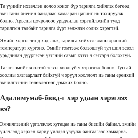
Та үүнийг ихэвчлэн долоо хоног бүр тарилга хийлгэх бөгөөд
эмч таны биеийн байдлаас хамааран цагийг нь тохируулж
болно. Арьсны цочролоос урьдчилан сэргийлэхийн тулд
тарилгын талбайг тарилга бүрт ээлжлэн солих хэрэгтэй.
Эмийг хөргөгчинд хадгалж, тарилга хийхээс өмнө өрөөний
температурт хүргэнэ. Эмийг гэмтээж болзошгүй тул шил эсвэл
урьдчилан дүүргэсэн үзэгний савыг хэзээ ч сэгсэрч болохгүй.
Та энэ эмийг хоолтой эсвэл хоолгүй ч хэрэглэж болно. Тусгай
хоолны хязгаарлалт байхгүй ч эрүүл хооллолт нь таны ерөнхий
эмчилгээний төлөвлөгөөг дэмжих болно.
Адалимумаб-бввд-г хэр удаан хэрэглэх
вэ?
Эмчилгээний үргэлжлэх хугацаа нь таны биеийн байдал, эмийн
үйлчлэлд хэрхэн хариу үйлдэл үзүүлж байгаагаас хамаарна.