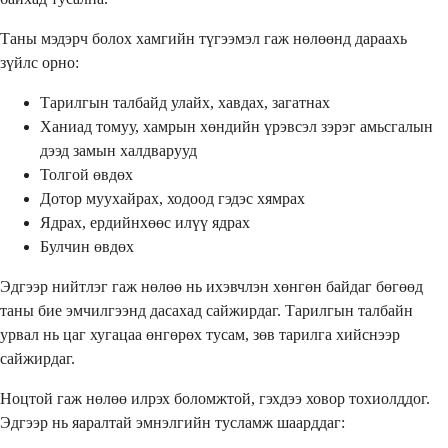
Таны мэдэрч болох хамгийн түгээмэл гаж нөлөөнд дараахь
зүйлс орно:
Тарилгын талбайд улайх, хавдах, загатнах
Ханиад томуу, хамрын хөндийн үрэвсэл зэрэг амьсгалын
дээд замын халдварууд
Толгой өвдөх
Дотор муухайрах, ходоод гэдэс хямрах
Ядрах, ердийнхөөс илүү ядрах
Булчин өвдөх
Эдгээр нийтлэг гаж нөлөө нь ихэвчлэн хөнгөн байдаг бөгөөд
таны бие эмчилгээнд дасахад сайжирдаг. Тарилгын талбайн
урвал нь цаг хугацаа өнгөрөх тусам, зөв тарилга хийснээр
сайжирдаг.
Ноцтой гаж нөлөө илрэх боломжтой, гэхдээ ховор тохиолддог.
Эдгээр нь яаралтай эмнэлгийн тусламж шаарддаг: