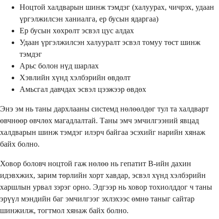
Ноцтой халдварын шинж тэмдэг (халуурах, чичрэх, удаан
үргэлжилсэн ханиалга, ер бусын ядаргаа)
Ер бусын хөхрөлт эсвэл цус алдах
Удаан үргэлжилсэн халууралт эсвэл томуу төст шинж
тэмдэг
Арьс болон нүд шарлах
Хэвлийн хүнд хэлбэрийн өвдөлт
Амьсгал давчдах эсвэл цээжээр өвдөх
Энэ эм нь таны дархлааны системд нөлөөлдөг тул та халдварт
өвчнөөр өвчлөх магадлалтай. Таны эмч эмчилгээний явцад
халдварын шинж тэмдэг илэрч байгаа эсэхийг нарийн хянаж
байх болно.
Ховор боловч ноцтой гаж нөлөө нь гепатит B-ийн дахин
идэвхжих, зарим төрлийн хорт хавдар, эсвэл хүнд хэлбэрийн
харшлын урвал зэрэг орно. Эдгээр нь ховор тохиолддог ч таны
эрүүл мэндийн баг эмчилгээг эхлэхээс өмнө таныг сайтар
шинжилж, тогтмол хянаж байх болно.