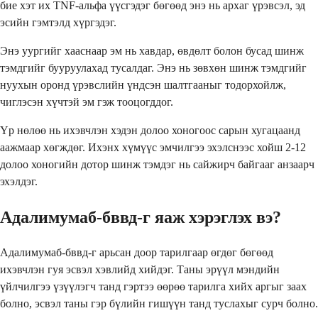
бие хэт их TNF-альфа үүсгэдэг бөгөөд энэ нь архаг үрэвсэл, эд
эсийн гэмтэлд хүргэдэг.
Энэ уургийг хааснаар эм нь хавдар, өвдөлт болон бусад шинж
тэмдгийг бууруулахад тусалдаг. Энэ нь зөвхөн шинж тэмдгийг
нуухын оронд үрэвслийн үндсэн шалтгааныг тодорхойлж,
чиглэсэн хүчтэй эм гэж тооцогддог.
Үр нөлөө нь ихэвчлэн хэдэн долоо хоногоос сарын хугацаанд
аажмаар хөгждөг. Ихэнх хүмүүс эмчилгээ эхэлснээс хойш 2-12
долоо хоногийн дотор шинж тэмдэг нь сайжирч байгааг анзаарч
эхэлдэг.
Адалимумаб-бввд-г яаж хэрэглэх вэ?
Адалимумаб-бввд-г арьсан доор тарилгаар өгдөг бөгөөд
ихэвчлэн гуя эсвэл хэвлийд хийдэг. Таны эрүүл мэндийн
үйлчилгээ үзүүлэгч танд гэртээ өөрөө тарилга хийх аргыг заах
болно, эсвэл таны гэр бүлийн гишүүн танд туслахыг сурч болно.