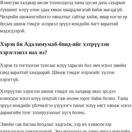
Ялангуяа халдвар авсан тохиолдолд таны цусан дахь сахарын
түвшинг илүү олон удаа хянах шаардлагатай байж магадгүй.
Чихрийн шижингийнхээ хяналтыг сайтар хийж, ямар нэгэн ер
бусын шинж тэмдэг илэрвэл эрүүл мэндийн багт яаралтай
мэдэгдээрэй.
Хэрэв би Адалимумаб-бввд-ийг хэтрүүлэн
хэрэглэвэл яах вэ?
Хэрэв та тогтоосон тунгаас илүү тарьсан бол эмч эсвэл эмийн
санд яаралтай хандаарай. Шинж тэмдэг илрэхийг хүлээх
хэрэггүй.
Хэтрүүлэн хэрэглэх шинж тэмдэг нь халдвар авах эрсдэл
нэмэгдэх эсвэл илүү ноцтой гаж нөлөө зэрэг байж болно. Таны
эрүүл мэндийн үйлчилгээ үзүүлэгч таныг илүү нягт хянаж эсвэл
дараагийн тунг тохируулахыг хүсч болно.
Эмийн сав баглаа боодлыг хадгалж, хэр их хэмжээгээр
хэрэглэснээ тэмдэглээрэй. Энэ мэдээлэл нь таны эрүүл мэндийн