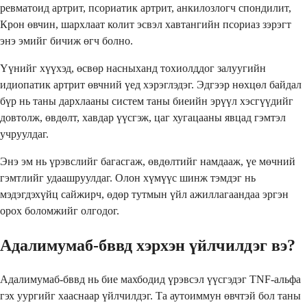
ревматоид артрит, псориатик артрит, анкилозлогч спондилит,
Крон өвчин, шархлаат колит эсвэл хавтангийн псориаз зэрэгт
энэ эмийг бичиж өгч болно.
Үүнийг хүүхэд, өсвөр насныханд тохиолддог залуугийн
идиопатик артрит өвчний үед хэрэглэдэг. Эдгээр нөхцөл байдал
бүр нь таны дархлааны систем таны биеийн эрүүл хэсгүүдийг
довтолж, өвдөлт, хавдар үүсгэж, цаг хугацааны явцад гэмтэл
учруулдаг.
Энэ эм нь үрэвслийг багасгаж, өвдөлтийг намдааж, үе мөчний
гэмтлийг удаашруулдаг. Олон хүмүүс шинж тэмдэг нь
мэдэгдэхүйц сайжирч, өдөр тутмын үйл ажиллагаандаа эргэн
орох боломжийг олгодог.
Адалимумаб-бввд хэрхэн үйлчилдэг вэ?
Адалимумаб-бввд нь бие махбодид үрэвсэл үүсгэдэг TNF-альфа
гэх уургийг хааснаар үйлчилдэг. Та аутоиммун өвчтэй бол таны