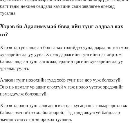
багт таны нөхцөл байдалд хамгийн сайн зөвлөгөө өгөхөд
тусална.
Хэрэв би Адалимумаб-бввд-ийн тунг алдвал яах
вэ?
Хэрэв та тунг алдсан бол санах төдийдээ ууна, дараа нь тогтмол
хуваарийн дагуу ууна. Хэрэв дараагийн тунгийн цаг ойртож
байвал алдсан тунг алгасаад, ердийн цагийн хуваарийн дагуу
үргэлжлүүлнэ.
Алдсан тунг нөхөхийн тулд хоёр тунг нэг дор ууж болохгүй.
Энэ нь нэмэлт үр ашиг өгөхгүй ч гаж нөлөө үүсгэх эрсдэлийг
нэмэгдүүлж болзошгүй.
Хэрэв та олон тунг алдсан эсвэл цаг хугацааны талаар эргэлзэж
байвал эмчтэйгээ холбогдоорой. Тэд танд аюулгүй байдлаар
эмчилгээндээ эргэн ороход тусална.