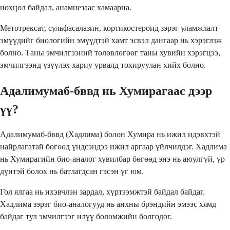
нөхцөл байдал, анамнезаас хамаарна.
Метотрексат, сульфасалазин, кортикостероид зэрэг уламжлалт
эмүүдийг биологийн эмүүдтэй хамт эсвэл дангаар нь хэрэглэж
болно. Таны эмчилгээний төлөвлөгөөг таны хувийн хэрэгцээ,
эмчилгээнд үзүүлэх хариу урвалд тохируулан хийх болно.
Адалимумаб-бввд нь Хумирагаас дээр
үү?
Адалимумаб-бввд (Хадлима) болон Хумира нь ижил идэвхтэй
найрлагатай бөгөөд үндсэндээ ижил аргаар үйлчилдэг. Хадлима
нь Хумирагийн био-аналог хувилбар бөгөөд энэ нь аюулгүй, үр
дүнтэй болох нь батлагдсан гэсэн үг юм.
Гол ялгаа нь ихэвчлэн зардал, хүртээмжтэй байдал байдаг.
Хадлима зэрэг био-аналогууд нь анхны брэндийн эмээс хямд
байдаг тул эмчилгээг илүү боломжийн болгодог.