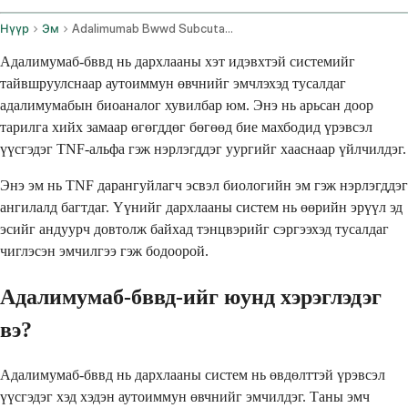
Нүүр
Эм
Adalimumab Bwwd Subcutaneous Route
Адалимумаб-бввд нь дархлааны хэт идэвхтэй системийг
тайвшруулснаар аутоиммун өвчнийг эмчлэхэд тусалдаг
адалимумабын биоаналог хувилбар юм. Энэ нь арьсан доор
тарилга хийх замаар өгөгддөг бөгөөд бие махбодид үрэвсэл
үүсгэдэг TNF-альфа гэж нэрлэгддэг уургийг хааснаар үйлчилдэг.
Энэ эм нь TNF дарангуйлагч эсвэл биологийн эм гэж нэрлэгддэг
ангилалд багтдаг. Үүнийг дархлааны систем нь өөрийн эрүүл эд
эсийг андуурч довтолж байхад тэнцвэрийг сэргээхэд тусалдаг
чиглэсэн эмчилгээ гэж бодоорой.
Адалимумаб-бввд-ийг юунд хэрэглэдэг
вэ?
Адалимумаб-бввд нь дархлааны систем нь өвдөлттэй үрэвсэл
үүсгэдэг хэд хэдэн аутоиммун өвчнийг эмчилдэг. Таны эмч