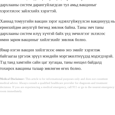
дархлааны систем дарангуйлагдсан тул амьд вакциныг
хэрэглэхээс зайлсхийх хэрэгтэй.
Ханиад томуугийн вакцин зэрэг идэвхгүйжүүлсэн вакцинууд нь
ерөнхийдөө аюулгүй бөгөөд зөвлөж байна. Таны эмч таны
дархлааны систем илүү хүчтэй байх үед эмчилгээг эхлэхээс
өмнө зарим вакциныг хийлгэхийг зөвлөж болно.
Ямар нэгэн вакцин хийлгэхээс өмнө энэ эмийг хэрэглэж
байгаагаа үргэлж эрүүл мэндийн мэргэжилтнүүдэд мэдэгдээрэй.
Тэд танд хамгийн сайн цаг хугацаа, таны нөхцөл байдалд
тохирох вакцины талаар зөвлөгөө өгөх болно.
Medical Disclaimer:
This article is for informational purposes only and does not constitute
medical advice. Always consult a qualified healthcare provider for diagnosis and treatment
decisions. If you are experiencing a medical emergency, call 911 or go to the nearest emergency
room immediately.