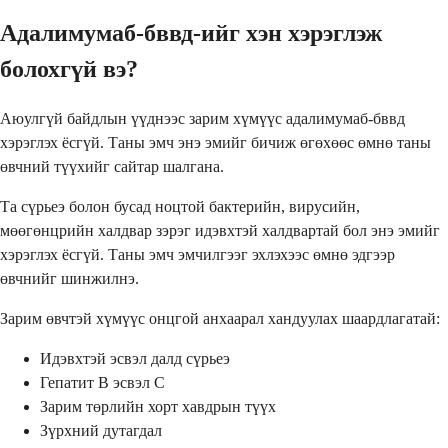
Адалимумаб-бввд-ийг хэн хэрэглэж
болохгүй вэ?
Аюулгүй байдлын үүднээс зарим хүмүүс адалимумаб-бввд
хэрэглэх ёсгүй. Таны эмч энэ эмийг бичиж өгөхөөс өмнө таны
өвчний түүхийг сайтар шалгана.
Та сүрьеэ болон бусад ноцтой бактерийн, вирусийн,
мөөгөнцрийн халдвар зэрэг идэвхтэй халдвартай бол энэ эмийг
хэрэглэх ёсгүй. Таны эмч эмчилгээг эхлэхээс өмнө эдгээр
өвчнийг шинжилнэ.
Зарим өвчтэй хүмүүс онцгой анхаарал хандуулах шаардлагатай:
Идэвхтэй эсвэл далд сүрьеэ
Гепатит B эсвэл C
Зарим төрлийн хорт хавдрын түүх
Зүрхний дутагдал