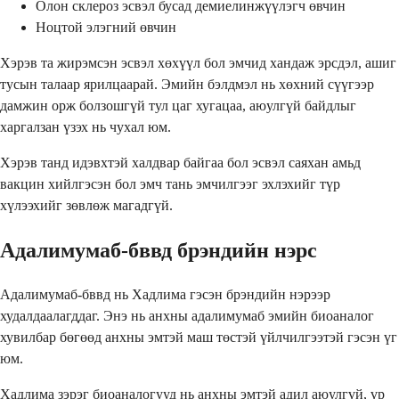
Олон склероз эсвэл бусад демиелинжүүлэгч өвчин
Ноцтой элэгний өвчин
Хэрэв та жирэмсэн эсвэл хөхүүл бол эмчид хандаж эрсдэл, ашиг
тусын талаар ярилцаарай. Эмийн бэлдмэл нь хөхний сүүгээр
дамжин орж болзошгүй тул цаг хугацаа, аюулгүй байдлыг
харгалзан үзэх нь чухал юм.
Хэрэв танд идэвхтэй халдвар байгаа бол эсвэл саяхан амьд
вакцин хийлгэсэн бол эмч тань эмчилгээг эхлэхийг түр
хүлээхийг зөвлөж магадгүй.
Адалимумаб-бввд брэндийн нэрс
Адалимумаб-бввд нь Хадлима гэсэн брэндийн нэрээр
худалдаалагддаг. Энэ нь анхны адалимумаб эмийн биоаналог
хувилбар бөгөөд анхны эмтэй маш төстэй үйлчилгээтэй гэсэн үг
юм.
Хадлима зэрэг биоаналогууд нь анхны эмтэй адил аюулгүй, үр