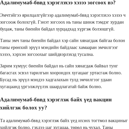
Адалимумаб-бввд хэрэглэхээ хэзээ зогсоох вэ?
Эмчтэйгээ ярилцалгүйгээр адалимумаб-бввд хэрэглэхээ хэзээ ч
зогсоож болохгүй. Гэнэт зогсоох нь таны шинж тэмдэг хурдан
буцаж, таны биеийн байдал хурцадхад хүргэж болзошгүй.
Таны эмч таны биеийн байдал хэр сайн хянагдаж байгаа болон
таны ерөнхий эрүүл мэндийн байдлаас хамааран эмчилгээг
хэзээ, хэрхэн зогсоохыг шийдвэрлэхэд тусална.
Зарим хүмүүс биеийн байдал нь сайн хянагдаж байвал тунг
багасгах эсвэл тарилгын хоорондох хугацааг уртасгаж болно.
Бусад нь эрүүл мэндээ хадгалахын тулд эмчилгээг удаан
хугацаанд үргэлжлүүлэх шаардлагатай байж болно.
Адалимумаб-бввд хэрэглэж байх үед вакцин
хийлгэж болох уу?
Та адалимумаб-бввд хэрэглэж байх үед ихэнх тогтмол вакциныг
хийлгэж болно, гэхдээ цаг хугацаа, төрөл нь чухал. Таны