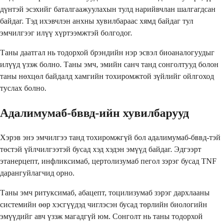
дүнтэй эсэхийг баталгаажуулахын тулд нарийвчлан шалгагдсан
байдаг. Тэд ихэвчлэн анхны хувилбараас хямд байдаг тул
эмчилгээг илүү хүртээмжтэй болгодог.
Таны даатгал нь тодорхой брэндийн нэр эсвэл биоаналогуудыг
илүүд үзэж болно. Таны эмч, эмийн санч танд сонголтууд болон
таны нөхцөл байдалд хамгийн тохиромжтой зүйлийг ойлгоход
туслах болно.
Адалимумаб-бввд-ийн хувилбарууд
Хэрэв энэ эмчилгээ танд тохиромжгүй бол адалимумаб-бввд-тэй
төстэй үйлчилгээтэй бусад хэд хэдэн эмүүд байдаг. Эдгээрт
этанерцепт, инфликсимаб, цертолизумаб пегол зэрэг бусад TNF
дарангуйлагчид орно.
Таны эмч ритуксимаб, абацепт, тоцилизумаб зэрэг дархлааны
системийн өөр хэсгүүдэд чиглэсэн бусад төрлийн биологийн
эмүүдийг авч үзэж магадгүй юм. Сонголт нь таны тодорхой