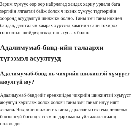
Зарим хүмүүс өөр өөр найрлагад хандах хариу урвалд бага
зэргийн ялгаатай байж болох ч ихэнх хүмүүс тэдгээрийн
хооронд асуудалгүй шилжиж болно. Таны эмч таны нөхцөл
байдал, даатгалын хамрах хүрээнд хамгийн сайн тохирох
сонголтыг шийдвэрлэхэд тань туслах болно.
Адалимумаб-бввд-ийн талаархи
түгээмэл асуултууд
Адалимумаб-бввд нь чихрийн шижинтэй хүмүүст
аюулгүй юу?
Адалимумаб-бввд-ийг ерөнхийдөө чихрийн шижинтэй хүмүүст
аюулгүй хэрэглэж болох боловч таны эмч таныг илүү нягт
хянана. Чихрийн шижин нь таны дархлааны системд нөлөөлж
болзошгүй бөгөөд энэ эм нь дархлааны үйл ажиллагаанд
нөлөөлдөг.